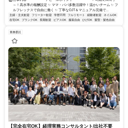
～！高水準の報酬設定 ✨ ママ・パパ多数活躍中！温かいチーム ✨ フ
ルフレックスで自由に働く ✨ 丁寧なOJT＆マニュアル完備で...
主婦・主夫歓迎
フリーター歓迎
学歴不問
フルリモート
経験者歓迎
ネイルOK
在宅OK
ブランクOK
長期歓迎
ピアスOK
服装自由
ひげOK
髪型・髪色自由
業務委託
【完全在宅OK】経理実務コンサルタント/出社不要