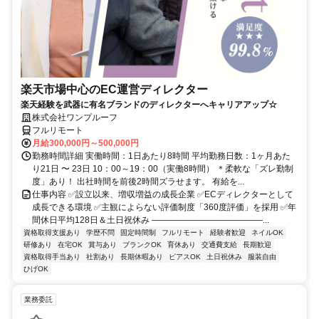
楽天市場中心のEC運営ディレクター
楽天経験を武器に有名ブランドのディレクターへキャリアアップ☆
株式会社ワンプルーフ
フルリモート
月給300,000円～500,000円
勤務時間詳細 実働時間：1日あたり8時間 平均勤務日数：1ヶ月あた
り21日 〜 23日 10：00～19：00（実働8時間） ＊柔軟な「ズレ勤制
度」あり！ 出社時間を前後2時間ズラせます。 有給を...
仕事内容 ✅設立以来、増収増益の成長企業 ✅ECディレクターとして
成長できる環境 ✅主観によらない評価制度「360度評価」を採用 ✅年
間休日平均128日＆土日祝休み ―――――――――――――...
資格取得支援あり
学歴不問
固定時間制
フルリモート
経験者歓迎
ネイルOK
研修あり
在宅OK
賞与あり
ブランクOK
育休あり
交通費支給
長期歓迎
資格取得手当あり
社割あり
長期休暇あり
ピアスOK
土日祝休み
服装自由
ひげOK
業務委託