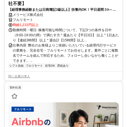
社不要】
【経理事務経験または日商簿記3級以上】扶養内OK！平日昼間３h～。
完全在宅で育児・介護中の方も大歓迎♪
メリービズ株式会社
フルリモート
時給1,232円以上
勤務時間・曜日: 稼働可能な時間について、下記3つの条件を日中
（9:00-19:00の間）で満たす方 * 週あたり【平日3日】 以上 * 1日あた
り【連続3時間】 以上 * 週合計【15時間】以上...
仕事内容: 弊社のお客様よりご依頼いただいている経理代行サービス
の業務を、完全在宅・フルリモートでお任せします。案件ごとに複数
名でチームを組んで対応するため、フォローし合いながら働くことが
できます。...
シフト自由
フルリモート
在宅OK
昇給あり
同じ企業の求人
契約社員