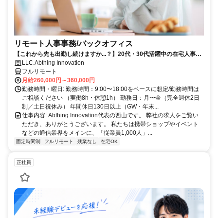
リモート人事事務/バックオフィス
【これから先も出勤し続けますか...？】20代・30代活躍中の在宅人事ポ
ジション
LLC.Abthing Innovation
フルリモート
月給260,000円～360,000円
勤務時間・曜日: 勤務時間：9:00〜18:00をベースに想定/勤務時間は
ご相談ください （実働8h・休憩1h） 勤務日：月〜金（完全週休2日
制／土日祝休み） 年間休日130日以上（GW・年末...
仕事内容: Abthing Innovation代表の西山です。 弊社の求人をご覧い
ただき、ありがとうございます。 私たちは携帯ショップやイベント
などの通信業界をメインに、「従業員1,000人」...
固定時間制
フルリモート
残業なし
在宅OK
正社員