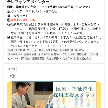
テレフォンアポインター
面接～就業後まで完全リモート✨先輩の95％が子育て中のママ♫
ヴァンテージマネジメント株式会社
フルリモート
時給1,226円～1,920円
勤務時間詳細 完全シフト制 希望を最大限考慮します♫ ⏰月～金でシ
フト自由！ （稼働目安時間： 9:00～17:00 ） ※週9時間以上の稼働を
想定 ⏰お好きな時間帯で1日3時間～！ ⏰平日のみの週...
仕事内容 ✨出社一切ナシ！フルリモート求人！ ✨全国どこでも好きな
場所で働ける♫ ✨シフト柔軟！1週間ごとの申告制 ✨今いるスタッフ
の95％が子育てママ ༶ ༶ ༶ ༶ ༶ ༶ ༶ ༶ ༶ ༶ ༶ ༶...
主婦・主夫歓迎
フリーター歓迎
シフト自由
学歴不問
即日勤務OK
フルリモート
経験者歓迎
ネイルOK
在宅OK
ブランクOK
長期歓迎
シフト制
ピアスOK
服装自由
履歴書不要
友達と応募OK
ひげOK
髪型・髪色自由
正社員