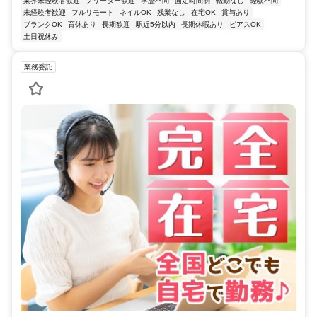
業界未経験者歓迎
フリーター歓迎
学歴不問
固定時間制
転勤なし
経験不問
未経験者歓迎
フルリモート
ネイルOK
残業なし
在宅OK
賞与あり
ブランクOK
育休あり
長期歓迎
駅近5分以内
長期休暇あり
ピアスOK
土日祝休み
業務委託