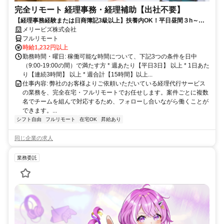
完全リモート 経理事務・経理補助【出社不要】
【経理事務経験または日商簿記3級以上】扶養内OK！平日昼間３h～。
完全在宅で育児・介護中の方も大歓迎♪
メリービズ株式会社
フルリモート
時給1,232円以上
勤務時間・曜日: 稼働可能な時間について、下記3つの条件を日中
（9:00-19:00の間）で満たす方 * 週あたり【平日3日】 以上 * 1日あた
り【連続3時間】 以上 * 週合計【15時間】以上...
仕事内容: 弊社のお客様よりご依頼いただいている経理代行サービス
の業務を、完全在宅・フルリモートでお任せします。案件ごとに複数
名でチームを組んで対応するため、フォローし合いながら働くことが
できます。...
シフト自由
フルリモート
在宅OK
昇給あり
同じ企業の求人
業務委託