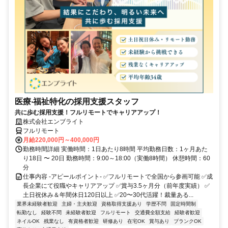
医療‧福祉特化の採用支援スタッフ
共に歩む採用支援！フルリモートでキャリアアップ！
株式会社エンブライト
フルリモート
月給220,000円～400,000円
勤務時間詳細 実働時間：1日あたり8時間 平均勤務日数：1ヶ月あた
り18日 〜 20日 勤務時間：9:00～18:00（実働8時間） 休憩時間：60
分
仕事内容 -アピールポイント- ✅フルリモートで全国から参画可能 ✅成
長企業にて役職やキャリアアップ ✅賞与3.5ヶ月分（前年度実績） ✅
土日祝休み＆年間休日120日以上 ✅20〜30代活躍！裁量ある...
業界未経験者歓迎
主婦・主夫歓迎
資格取得支援あり
学歴不問
固定時間制
転勤なし
経験不問
未経験者歓迎
フルリモート
交通費全額支給
経験者歓迎
ネイルOK
残業なし
有資格者歓迎
研修あり
在宅OK
賞与あり
ブランクOK