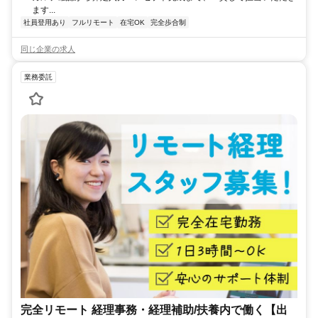
ます...
社員登用あり
フルリモート
在宅OK
完全歩合制
同じ企業の求人
業務委託
完全リモート 経理事務・経理補助/扶養内で働く【出