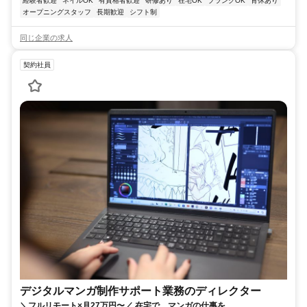
経験者歓迎
ネイルOK
有資格者歓迎
研修あり
在宅OK
ブランクOK
育休あり
オープニングスタッフ
長期歓迎
シフト制
同じ企業の求人
契約社員
デジタルマンガ制作サポート業務のディレクター
＼フルリモート×月27万円〜／ 在宅で、マンガの仕事を。