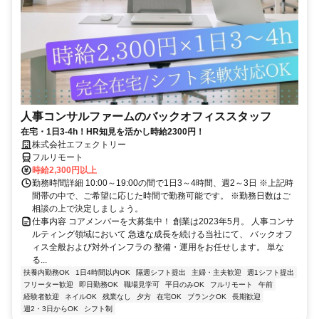
人事コンサルファームのバックオフィススタッフ
在宅・1日3-4h！HR知見を活かし時給2300円！
株式会社エフェクトリー
フルリモート
時給2,300円以上
勤務時間詳細 10:00～19:00の間で1日3～4時間、週2～3日 ※上記時
間帯の中で、ご希望に応じた時間で勤務可能です。 ※勤務日数はご
相談の上で決定しましょう。
仕事内容 コアメンバーを大募集中！ 創業は2023年5月。 人事コンサ
ルティング領域において 急速な成長を続ける当社にて、 バックオフ
ィス全般および対外インフラの 整備・運用をお任せします。 単な
る...
扶養内勤務OK
1日4時間以内OK
隔週シフト提出
主婦・主夫歓迎
週1シフト提出
フリーター歓迎
即日勤務OK
職場見学可
平日のみOK
フルリモート
午前
経験者歓迎
ネイルOK
残業なし
夕方
在宅OK
ブランクOK
長期歓迎
週2・3日からOK
シフト制