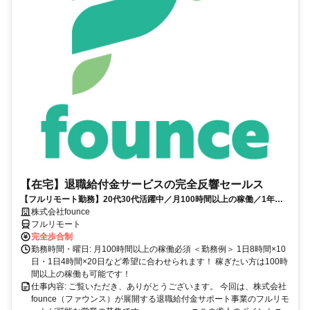
【在宅】退職給付金サービスの完全反響セールス
【フルリモート勤務】20代30代活躍中／月100時間以上の稼働／1年目
の最高月収100万円／営業経験1年あればOK／アポ取りなし提案のみ／
株式会社founce
研修制度充実
フルリモート
完全歩合制
勤務時間・曜日: 月100時間以上の稼働必須 ＜勤務例＞ 1日8時間×10
日・1日4時間×20日など希望に合わせられます！ 稼ぎたい方は100時
間以上の稼働も可能です！
仕事内容: ご覧いただき、ありがとうございます。 今回は、株式会社
founce（ファウンス）が展開する退職給付金サポート事業のフルリモ