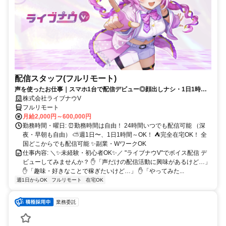
配信スタッフ(フルリモート)
声を使ったお仕事｜スマホ1台で配信デビュー◎顔出しナシ・1日1時間
～OK♪
株式会社ライブナウV
フルリモート
月給2,000円～600,000円
勤務時間・曜日: ⏰勤務時間は自由！ 24時間いつでも配信可能 （深
夜・早朝も自由） ⛅週1日〜、1日1時間～OK！ ⛺完全在宅OK！ 全
国どこからでも配信可能 ✨副業・WワークOK
仕事内容: ＼✨未経験・初心者OK✨／ "ライブナウV"でボイス配信 デ
ビューしてみませんか？ ✋「声だけの配信活動に興味があるけど…」
✋「趣味・好きなことで稼ぎたいけど…」 ✋「やってみた...
週1日からOK
フルリモート
在宅OK
業務委託