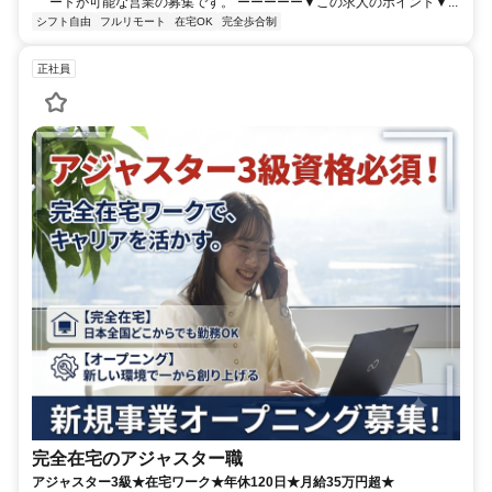
ートが可能な営業の募集です。 ーーーーー▼この求人のポイント▼...
シフト自由
フルリモート
在宅OK
完全歩合制
正社員
完全在宅のアジャスター職
アジャスター3級★在宅ワーク★年休120日★月給35万円超★