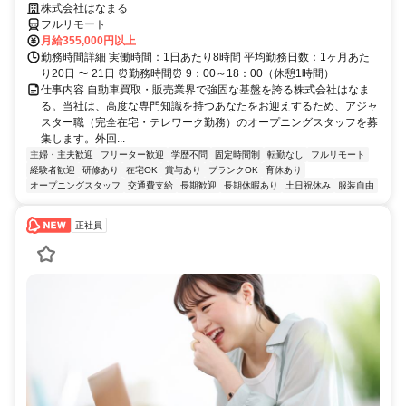
株式会社はなまる
フルリモート
月給355,000円以上
勤務時間詳細 実働時間：1日あたり8時間 平均勤務日数：1ヶ月あた
り20日 〜 21日 ⏰勤務時間⏰ 9：00～18：00（休憩1時間）
仕事内容 自動車買取・販売業界で強固な基盤を誇る株式会社はなま
る。当社は、高度な専門知識を持つあなたをお迎えするため、アジャ
スター職（完全在宅・テレワーク勤務）のオープニングスタッフを募
集します。外回...
主婦・主夫歓迎
フリーター歓迎
学歴不問
固定時間制
転勤なし
フルリモート
経験者歓迎
研修あり
在宅OK
賞与あり
ブランクOK
育休あり
オープニングスタッフ
交通費支給
長期歓迎
長期休暇あり
土日祝休み
服装自由
正社員