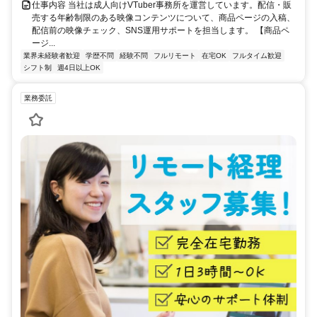
仕事内容 当社は成人向けVTuber事務所を運営しています。配信・販
売する年齢制限のある映像コンテンツについて、商品ページの入稿、
配信前の映像チェック、SNS運用サポートを担当します。 【商品ペ
ージ...
業界未経験者歓迎
学歴不問
経験不問
フルリモート
在宅OK
フルタイム歓迎
シフト制
週4日以上OK
業務委託