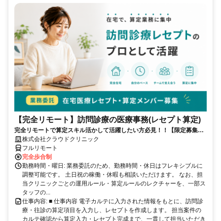
【完全リモート】訪問診療の医療事務(レセプト算定)
完全リモートで算定スキル活かして活躍したい方必見！！【限定募集】
完全リモート｜在宅医療レセプト算定（成果報酬型／業務委託）
株式会社クラウドクリニック
フルリモート
完全歩合制
勤務時間・曜日: 業務委託のため、勤務時間・休日はフレキシブルに
調整可能です。 土日祝の稼働・休暇も相談いただけます。 なお、担
当クリニックごとの運用ルール・算定ルールのレクチャーを、一部ス
タッフの...
仕事内容: ■ 仕事内容 電子カルテに入力された情報をもとに、訪問診
療・往診の算定項目を入力し、レセプトを作成します。 担当案件の
カルテ確認から算定入力・レセプト完成まで、一貫して担当いただき