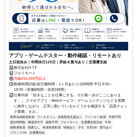
アプリ・ゲームテスター・動作確認・リモートあり
土日祝休み｜年間休日120日｜昇給＆賞与あり｜交通費支給
株式会社H.T.F
フルリモート
月給250,000円以上
勤務時間詳細 総労働時間：1ヶ月あたり160時間 平日 9:00～
18:00（実働8時間・休憩1時間）
仕事内容 「好きなことを仕事にする、その第一歩がここにありま
す。」 スマホアプリ・Webサービス・ゲームコンテンツなどを実際
に操作しながら、正常に動いているかどうかを確認する「品質チェッ
ク業務」をお...
業界未経験者歓迎
ランチタイム
資格取得支援あり
フリーター歓迎
学歴不問
固定時間制
職場見学可
経験不問
フルリモート
交通費全額支給
午前
経験者歓迎
残業なし
有資格者歓迎
研修あり
夕方
在宅OK
賞与あり
ブランクOK
交通費支給