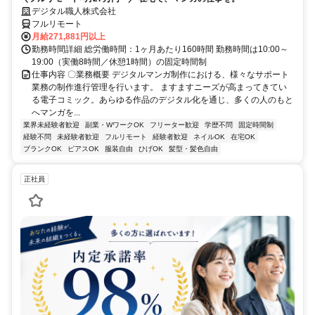
デジタル職人株式会社
フルリモート
月給271,881円以上
勤務時間詳細 総労働時間：1ヶ月あたり160時間 勤務時間は10:00～
19:00（実働8時間／休憩1時間）の固定時間制
仕事内容 〇業務概要 デジタルマンガ制作における、様々なサポート
業務の制作進行管理を行います。 ますますニーズが高まってきてい
る電子コミック。あらゆる作品のデジタル化を通じ、多くの人のもと
へマンガを...
業界未経験者歓迎
副業・WワークOK
フリーター歓迎
学歴不問
固定時間制
経験不問
未経験者歓迎
フルリモート
経験者歓迎
ネイルOK
在宅OK
ブランクOK
ピアスOK
服装自由
ひげOK
髪型・髪色自由
正社員