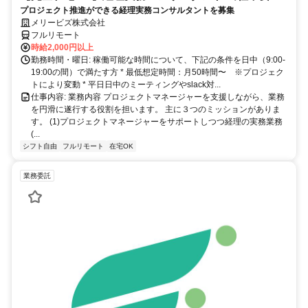
プロジェクト推進ができる経理実務コンサルタントを募集
メリービズ株式会社
フルリモート
時給2,000円以上
勤務時間・曜日: 稼働可能な時間について、下記の条件を日中（9:00-
19:00の間）で満たす方 * 最低想定時間：月50時間〜 ※プロジェク
トにより変動 * 平日日中のミーティングやslack対...
仕事内容: 業務内容 プロジェクトマネージャーを支援しながら、業務
を円滑に遂行する役割を担います。 主に３つのミッションがありま
す。 (1)プロジェクトマネージャーをサポートしつつ経理の実務業務
(...
シフト自由
フルリモート
在宅OK
業務委託