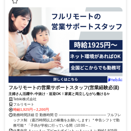
フルリモートの営業サポートスタッフ(営業経験必須)
主婦さん活躍中♪中抜け・送迎OK！家庭と両立しながら働ける✨
Tebiki株式会社
フルリモート
時給1,925円～2,200円
勤務時間詳細 ⏰ 勤務時間 ⏰ ────────────────── フルフレ
ックス制 （週25時間以上の稼働をお願いします） * 申告シフトで勤
務可能 * 「子供が学校に行っている間（10:00～...
仕事内容 ＊‥‥＊‥ アピールポイント ‥＊‥‥＊ ✨ 時給1,925円