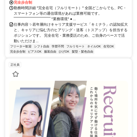
完全歩合制
勤務時間詳細 *完全在宅（フルリモート）* 全国どこからでも、PC・
スマートフォン等の通信環境があれば業務可能です。
‾‾‾‾‾‾‾‾‾‾‾‾‾‾‾‾‾‾‾‾‾‾‾‾‾‾‾‾‾‾ *業務環境* ● ...
仕事内容 ✨若年層向けキャリア支援サービス「キミナラ」の認知拡大
と、キャリアに悩む方のヒアリング・送客（トスアップ）を担当する
ポジションです。 完全在宅・業務委託のため、ご自身のペースで活
動いただけま...
フリーター歓迎
シフト自由
学歴不問
フルリモート
ネイルOK
在宅OK
完全歩合制
ピアスOK
服装自由
ひげOK
髪型・髪色自由
正社員