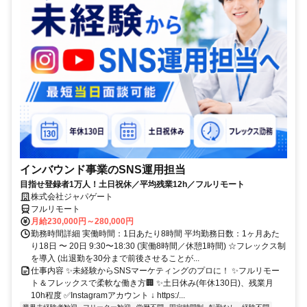
インバウンド事業のSNS運用担当
目指せ登録者1万人！土日祝休／平均残業12h／フルリモート
株式会社ジャパゲート
フルリモート
月給230,000円～280,000円
勤務時間詳細 実働時間：1日あたり8時間 平均勤務日数：1ヶ月あた
り18日 〜 20日 9:30〜18:30 (実働8時間／休憩1時間) ☆フレックス制
を導入 (出退勤を30分まで前後させることが...
仕事内容 ✨未経験からSNSマーケティングのプロに！ ✨フルリモー
ト＆フレックスで柔軟な働き方🏢 ✨土日休み(年休130日)、残業月
10h程度 ✅Instagramアカウント ↓ https:/...