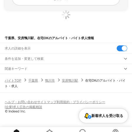
千葉県、安房鴨川駅、在宅OKのアルバイト・バイト求人情報
求人の詳細を表示
条件を追加・変更して検索
市区町村を追加・変更
関連キーワード
完全在宅ワーク 全国
シール貼り 在宅
現在地周辺
ガチャガチャ
犬カフェ
千葉県
駅を追加・変更
バイトTOP
千葉県
鴨川市
安房鴨川駅
在宅OKのアルバイト・バイ
千葉県
すべて
ト・求人
千葉市
すべて
職種を追加・変更
JR武蔵野線
中央区
花見川区
稲毛区
若葉区
緑区
美浜区
南流山駅
新松戸駅
新八柱駅
東松戸駅
市川大野駅
船橋法典駅
西船橋駅
飲食・フードサービス
銚子市
市川市
船橋市
館山市
木更津市
松戸市
野田市
茂原市
成田市
佐倉市
東金市
特徴を追加・変更
飲食・フードサービス
すべて
ヘルプ・お問い合わせ
サイトマップ
利用規約・プライバシーポリシー
JR中央・総武線
旭市
習志野市
柏市
勝浦市
市原市
流山市
八千代市
我孫子市
鴨川市
鎌ケ谷市
ホールスタッフ
キッチンスタッフ
皿洗い・洗い場
精肉・鮮魚加工
給食調理
人気
[企業]求人広告の掲載相談
市川駅
本八幡駅
下総中山駅
西船橋駅
船橋駅
東船橋駅
津田沼駅
幕張本郷駅
幕張駅
君津市
富津市
浦安市
四街道市
袖ケ浦市
八街市
印西市
白井市
富里市
南房総市
雇用形態を追加・変更
パン屋（ベーカリー）
フードカウンター販売員
バー（BAR）・バーテンダー
日払いOK
高校生歓迎
学生歓迎
深夜の仕事
髪型・髪色自由
ひげOK
ネイルOK
新検見川駅
稲毛駅
西千葉駅
千葉駅
匝瑳市
香取市
山武市
いすみ市
大網白里市
印旛郡
香取郡
山武郡
長生郡
夷隅郡
飲食店補助（開店・閉店準備）
飲食店（店長・マネージャー）
新着求人を受け取る
ピアスOK
アルバイト・パート
履歴書不要
オープニングスタッフ
留学生・外国人活躍中
安房郡
都道府県を変更
営業・販売
JR総武本線
勤務期間
正社員
市川駅
船橋駅
津田沼駅
稲毛駅
千葉駅
東千葉駅
都賀駅
四街道駅
物井駅
佐倉駅
営業・販売
すべて
短期
契約社員
単発・1日OK
長期
期間限定（春夏冬休み等）
南酒々井駅
榎戸駅
八街駅
日向駅
成東駅
松尾駅
横芝駅
飯倉駅
八日市場駅
干潟駅
旭駅
営業
テレフォンアポインター（テレアポ）
ルートセールス
コンビニ
シフト
派遣社員