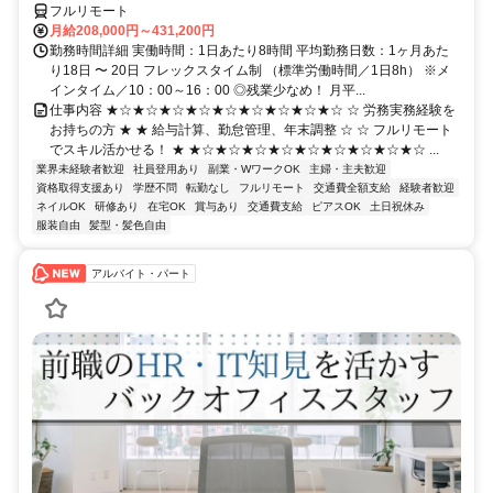
フルリモート
月給208,000円～431,200円
勤務時間詳細 実働時間：1日あたり8時間 平均勤務日数：1ヶ月あた
り18日 〜 20日 フレックスタイム制 （標準労働時間／1日8h） ※メ
インタイム／10：00～16：00 ◎残業少なめ！ 月平...
仕事内容 ★☆★☆★☆★☆★☆★☆★☆★☆★☆ ☆ 労務実務経験を
お持ちの方 ★ ★ 給与計算、勤怠管理、年末調整 ☆ ☆ フルリモート
でスキル活かせる！ ★ ★☆★☆★☆★☆★☆★☆★☆★☆★☆ ...
業界未経験者歓迎
社員登用あり
副業・WワークOK
主婦・主夫歓迎
資格取得支援あり
学歴不問
転勤なし
フルリモート
交通費全額支給
経験者歓迎
ネイルOK
研修あり
在宅OK
賞与あり
交通費支給
ピアスOK
土日祝休み
服装自由
髪型・髪色自由
アルバイト・パート