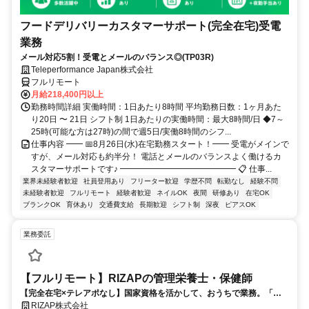
フードデリバリーカスタマーサポート(完全在宅)受電
業務
メール対応5割！受電とメールのバランス◎(TP03R)
Teleperformance Japan株式会社
フルリモート
月給218,400円以上
勤務時間詳細 実働時間：1日あたり8時間 平均勤務日数：1ヶ月あた
り20日 〜 21日 シフト制 1日あたりの実働時間：最大8時間/日 ◆7～
25時(可能な方は27時)の間で週5日/実働8時間のシフ...
仕事内容 ━━ 📅8月26日(水)在宅勤務スタート！━━ 受電がメインで
すが、メール対応も約半分！ 電話とメールのバランスよく働けるカ
スタマーサポートです♪ ━━━━━━━━━━━━━━ 📋 仕事...
業界未経験者歓迎
社員登用あり
フリーター歓迎
学歴不問
転勤なし
経験不問
未経験者歓迎
フルリモート
経験者歓迎
ネイルOK
夜間
研修あり
在宅OK
ブランクOK
育休あり
交通費支給
長期歓迎
シフト制
深夜
ピアスOK
業務委託
【フルリモート】RIZAPの管理栄養士・保健師
【完全在宅×テレアポなし】国家資格を活かして、おうちで業務。「も
う一つの安心」を。主婦・Wワーカー活躍中！「平日の日中だけ」「夕
RIZAP株式会社