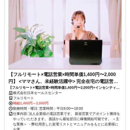
【フルリモート×電話営業×時間単価1,400円〜2,000
円】 <ママさん、未経験活躍中> 完全在宅の電話営業
【フルリモート×電話営業×時間単価1,400円〜2,000円+インセンティブ
で家庭と仕事の両立を実現
あり】 ＜ママさん、未経験活躍中＞ 完全在宅の電話営業で家庭と仕事の
株式会社日本セールスセンター
両立を実現
フルリモート
時給1,400円～2,000円
勤務時間・曜日: 営業時間：平日9:00〜18:00
仕事内容: 法人企業様の電話営業です。 新規営業でアポイント獲得を
やっていただきます。 面談から最短翌日に稼働開始可能です。 ＜主
な業務＞ ・弊社用意した架電リストとマニュアルをもとに企業様に
お電...