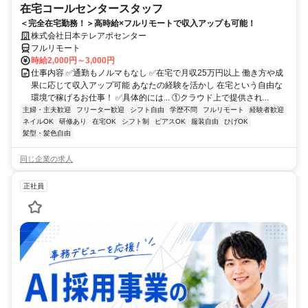
在宅コールセンタースタッフ
＜完全在宅勤務！＞高時給×フルリモートで収入アップも可能！
株式会社日本テレアポセンター
フルリモート
時給2,000円～3,000円
仕事内容 ✅通勤もノルマもなし ✅在宅で月収25万円以上 働き方や成
果に応じて収入アップ可能 あなたの経験を活かし 在宅という自由な
環境で稼げるお仕事！ ✅具体的には... ①クラウド上で提供され...
主婦・主夫歓迎
フリーター歓迎
シフト自由
学歴不問
フルリモート
経験者歓迎
ネイルOK
研修あり
在宅OK
シフト制
ピアスOK
服装自由
ひげOK
髪型・髪色自由
同じ企業の求人
正社員