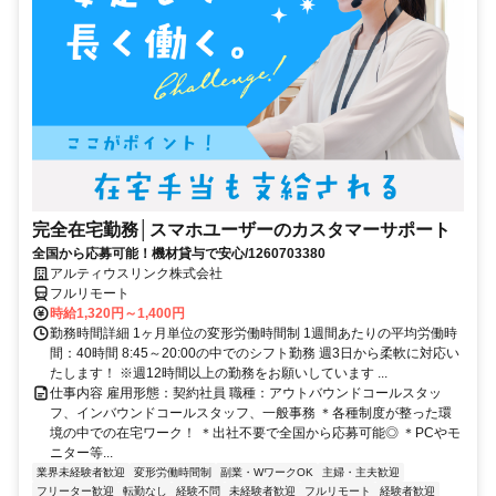
完全在宅勤務│スマホユーザーのカスタマーサポート
全国から応募可能！機材貸与で安心/1260703380
アルティウスリンク株式会社
フルリモート
時給1,320円～1,400円
勤務時間詳細 1ヶ月単位の変形労働時間制 1週間あたりの平均労働時
間：40時間 8:45～20:00の中でのシフト勤務 週3日から柔軟に対応い
たします！ ※週12時間以上の勤務をお願いしています ...
仕事内容 雇用形態：契約社員 職種：アウトバウンドコールスタッ
フ、インバウンドコールスタッフ、一般事務 ＊各種制度が整った環
境の中での在宅ワーク！ ＊出社不要で全国から応募可能◎ ＊PCやモ
ニター等...
業界未経験者歓迎
変形労働時間制
副業・WワークOK
主婦・主夫歓迎
フリーター歓迎
転勤なし
経験不問
未経験者歓迎
フルリモート
経験者歓迎