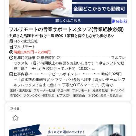
フルリモートの営業サポートスタッフ(営業経験必須)
主婦さん活躍中♪中抜け・送迎OK！家庭と両立しながら働ける✨
Tebiki株式会社
フルリモート
時給1,925円～2,200円
勤務時間詳細 ⏰ 勤務時間 ⏰ ────────────────── フルフレ
ックス制 （週25時間以上の稼働をお願いします） * 申告シフトで勤
務可能 * 「子供が学校に行っている間（10:00～...
仕事内容 ＊‥‥＊‥ アピールポイント ‥＊‥‥＊ ✨ 時給1,925円
～！高水準の報酬設定 ✨ ママ・パパ多数活躍中！温かいチーム ✨ フ
ルフレックスで自由に働く ✨ 丁寧なOJT＆マニュアル完備で...
主婦・主夫歓迎
フリーター歓迎
学歴不問
フルリモート
経験者歓迎
ネイルOK
在宅OK
ブランクOK
長期歓迎
ピアスOK
服装自由
ひげOK
髪型・髪色自由
正社員