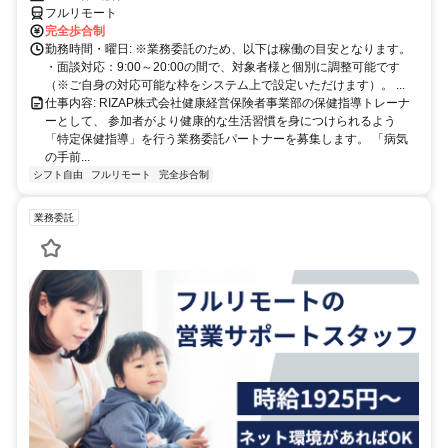
方以降の数時間だけ」など、生活リズムに合わせた時間調整が可能で
フルリモート
す。1件ごとの成果報酬型だから、頑張った分だけ手応えのある収入
完全歩合制
に。充実のサポート体制で、安心の在宅ワークを始めませんか？
勤務時間・曜日: ※業務委託のため、以下は稼働の目安となります。
・面談対応：9:00～20:00の間で、対象者様と個別に調整可能です
（※ご自身の対応可能な枠をシステム上で設定いただけます）。 ...
仕事内容: RIZAP株式会社健康経営保険者事業部の保健指導トレーナ
ーとして、 参加者がより健康的な生活習慣を身につけられるよう
「特定保健指導」を行う業務委託パートナーを募集します。 「病気
の手前...
シフト自由
フルリモート
完全歩合制
業務委託