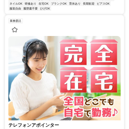
ネイルOK
研修あり
在宅OK
ブランクOK
育休あり
長期歓迎
ピアスOK
服装自由
履歴書不要
ひげOK
業務委託
テレフォンアポインター