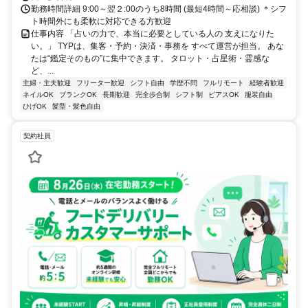
勤務時間詳細 9:00～翌２:00のうち8時間 (最短4時間～応相談) ＊シフ
ト時間外にも柔軟に対応できる方歓迎
仕事内容 「占いの力で、本当に必要としている人の 支えになりた
い。」 TYPは、集客・予約・決済・事務を すべて運営が担当。 あな
たは“鑑定そのもの”に集中できます。 タロット・占星術・霊感な
ど、...
主婦・主夫歓迎
フリーター歓迎
シフト自由
学歴不問
フルリモート
経験者歓迎
ネイルOK
ブランクOK
長期歓迎
完全歩合制
シフト制
ピアスOK
服装自由
ひげOK
髪型・髪色自由
契約社員