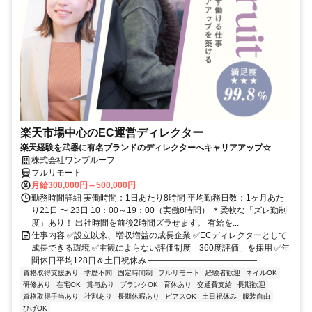
楽天市場中心のEC運営ディレクター
楽天経験を武器に有名ブランドのディレクターへキャリアアップ☆
株式会社ワンプルーフ
フルリモート
月給300,000円～500,000円
勤務時間詳細 実働時間：1日あたり8時間 平均勤務日数：1ヶ月あた
り21日 〜 23日 10：00～19：00（実働8時間） ＊柔軟な「ズレ勤制
度」あり！ 出社時間を前後2時間ズラせます。 有給を...
仕事内容 ✅設立以来、増収増益の成長企業 ✅ECディレクターとして
成長できる環境 ✅主観によらない評価制度「360度評価」を採用 ✅年
間休日平均128日＆土日祝休み ―――――――――――――...
資格取得支援あり
学歴不問
固定時間制
フルリモート
経験者歓迎
ネイルOK
研修あり
在宅OK
賞与あり
ブランクOK
育休あり
交通費支給
長期歓迎
資格取得手当あり
社割あり
長期休暇あり
ピアスOK
土日祝休み
服装自由
ひげOK