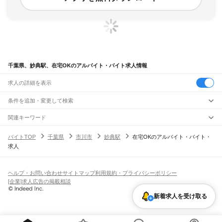
千葉県、妙典駅、在宅OKのアルバイト・バイト求人情報
求人の詳細を表示
条件を追加・変更して検索
市区町村を追加・変更
関連キーワード
完全在宅ワーク 全国
シール貼り 在宅
現在地周辺
ガチャガチャ
犬カフェ
千葉県
駅を追加・変更
バイトTOP
千葉県
市川市
妙典駅
在宅OKのアルバイト・バイト・
千葉県
すべて
求人
千葉市
すべて
職種を追加・変更
JR武蔵野線
中央区
花見川区
稲毛区
若葉区
緑区
美浜区
南流山駅
新松戸駅
新八柱駅
東松戸駅
市川大野駅
船橋法典駅
西船橋駅
飲食・フードサービス
銚子市
市川市
船橋市
館山市
木更津市
松戸市
野田市
茂原市
成田市
佐倉市
東金市
特徴を追加・変更
飲食・フードサービス
すべて
ヘルプ・お問い合わせ
サイトマップ
利用規約・プライバシーポリシー
JR中央・総武線
旭市
習志野市
柏市
勝浦市
市原市
流山市
八千代市
我孫子市
鴨川市
鎌ケ谷市
ホールスタッフ
キッチンスタッフ
皿洗い・洗い場
精肉・鮮魚加工
給食調理
人気
[企業]求人広告の掲載相談
市川駅
本八幡駅
下総中山駅
西船橋駅
船橋駅
東船橋駅
津田沼駅
幕張本郷駅
幕張駅
君津市
富津市
浦安市
四街道市
袖ケ浦市
八街市
印西市
白井市
富里市
南房総市
雇用形態を追加・変更
パン屋（ベーカリー）
フードカウンター販売員
バー（BAR）・バーテンダー
日払いOK
高校生歓迎
学生歓迎
深夜の仕事
髪型・髪色自由
ひげOK
ネイルOK
新検見川駅
稲毛駅
西千葉駅
千葉駅
匝瑳市
香取市
山武市
いすみ市
大網白里市
印旛郡
香取郡
山武郡
長生郡
夷隅郡
新着求人を受け取る
飲食店補助（開店・閉店準備）
飲食店（店長・マネージャー）
ピアスOK
アルバイト・パート
履歴書不要
オープニングスタッフ
留学生・外国人活躍中
安房郡
都道府県を変更
営業・販売
JR総武本線
勤務期間
正社員
市川駅
船橋駅
津田沼駅
稲毛駅
千葉駅
東千葉駅
都賀駅
四街道駅
物井駅
佐倉駅
営業・販売
すべて
短期
契約社員
単発・1日OK
長期
期間限定（春夏冬休み等）
南酒々井駅
榎戸駅
八街駅
日向駅
成東駅
松尾駅
横芝駅
飯倉駅
八日市場駅
干潟駅
旭駅
営業
テレフォンアポインター（テレアポ）
ルートセールス
コンビニ