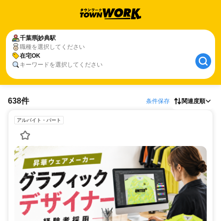
千葉県
妙典駅
職種を選択してください
在宅OK
キーワードを選択してください
638件
条件保存
関連度順
アルバイト・パート