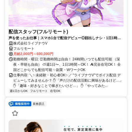
配信スタッフ(フルリモート)
声を使ったお仕事｜スマホ1台で配信デビュー◎顔出しナシ・1日1時間
～OK♪
株式会社ライブナウV
フルリモート
月給2,000円～600,000円
勤務時間・曜日: ⏰勤務時間は自由！ 24時間いつでも配信可能 （深
夜・早朝も自由） ⛅週1日〜、1日1時間～OK！ ⛺完全在宅OK！ 全
国どこからでも配信可能 ✨副業・WワークOK
仕事内容: ＼✨未経験・初心者OK✨／ "ライブナウV"でボイス配信 デ
ビューしてみませんか？ ✋「声だけの配信活動に興味があるけど…」
✋「趣味・好きなことで稼ぎたいけど…」 ✋「やってみた...
週1日からOK
フルリモート
在宅OK
業務委託