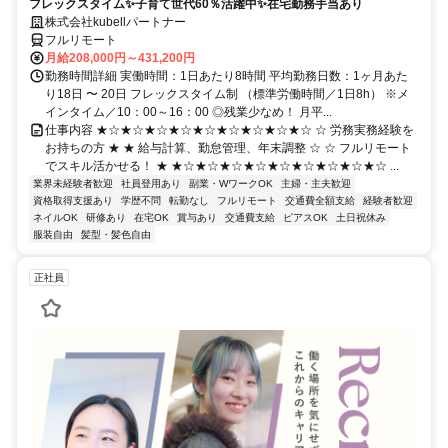
フレックスタイム✨子育て世代60％活躍中✨在宅勤務手当あり
株式会社kubellパートナー
フルリモート
月給208,000円～431,200円
勤務時間詳細 実働時間：1日あたり8時間 平均勤務日数：1ヶ月あた
り18日 〜 20日 フレックスタイム制 （標準労働時間／1日8h） ※メ
インタイム／10：00～16：00 ◎残業少なめ！ 月平...
仕事内容 ★☆★☆★☆★☆★☆★☆★☆★☆★☆ ☆ 労務実務経験を
お持ちの方 ★ ★ 給与計算、勤怠管理、年末調整 ☆ ☆ フルリモート
でスキル活かせる！ ★ ★☆★☆★☆★☆★☆★☆★☆★☆★☆ ...
業界未経験者歓迎
社員登用あり
副業・WワークOK
主婦・主夫歓迎
資格取得支援あり
学歴不問
転勤なし
フルリモート
交通費全額支給
経験者歓迎
ネイルOK
研修あり
在宅OK
賞与あり
交通費支給
ピアスOK
土日祝休み
服装自由
髪型・髪色自由
正社員