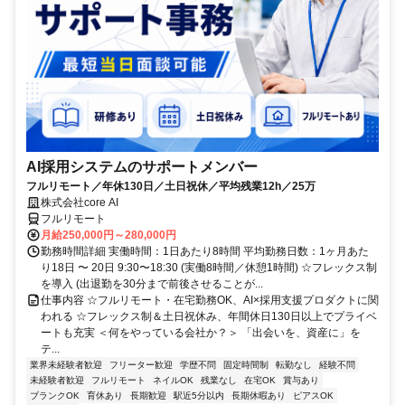
AI採用システムのサポートメンバー
フルリモート／年休130日／土日祝休／平均残業12h／25万
株式会社core AI
フルリモート
月給250,000円～280,000円
勤務時間詳細 実働時間：1日あたり8時間 平均勤務日数：1ヶ月あた
り18日 〜 20日 9:30〜18:30 (実働8時間／休憩1時間) ☆フレックス制
を導入 (出退勤を30分まで前後させることが...
仕事内容 ☆フルリモート・在宅勤務OK、AI×採用支援プロダクトに関
われる ☆フレックス制＆土日祝休み、年間休日130日以上でプライベ
ートも充実 ＜何をやっている会社か？＞ 「出会いを、資産に」を
テ...
業界未経験者歓迎
フリーター歓迎
学歴不問
固定時間制
転勤なし
経験不問
未経験者歓迎
フルリモート
ネイルOK
残業なし
在宅OK
賞与あり
ブランクOK
育休あり
長期歓迎
駅近5分以内
長期休暇あり
ピアスOK