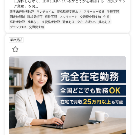
に操作しながら、正常に動いているかどうかを確認する「品質チェッ
ク業務」をお...
業界未経験者歓迎
ランチタイム
資格取得支援あり
フリーター歓迎
学歴不問
固定時間制
職場見学可
経験不問
フルリモート
交通費全額支給
午前
経験者歓迎
残業なし
有資格者歓迎
研修あり
夕方
在宅OK
賞与あり
ブランクOK
交通費支給
業務委託