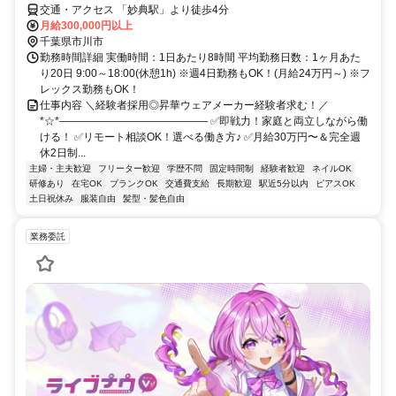
交通・アクセス 「妙典駅」より徒歩4分
月給300,000円以上
千葉県市川市
勤務時間詳細 実働時間：1日あたり8時間 平均勤務日数：1ヶ月あた
り20日 9:00～18:00(休憩1h) ※週4日勤務もOK！(月給24万円～) ※フ
レックス勤務もOK！
仕事内容 ＼経験者採用◎昇華ウェアメーカー経験者求む！／
*☆*―――――――――――――― ✅即戦力！家庭と両立しながら働
ける！ ✅リモート相談OK！選べる働き方♪ ✅月給30万円〜＆完全週
休2日制...
主婦・主夫歓迎
フリーター歓迎
学歴不問
固定時間制
経験者歓迎
ネイルOK
研修あり
在宅OK
ブランクOK
交通費支給
長期歓迎
駅近5分以内
ピアスOK
土日祝休み
服装自由
髪型・髪色自由
業務委託