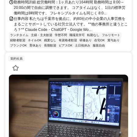
勤務時間詳細 総労働時間：1ヶ月あたり164時間 勤務時間は 8:00～
20:00の間で自由に調整できます。 コアタイムはなく、1日の標準労
働時間は8時間です。 フレキシブルタイムも同じく 8:0...
仕事内容 私たちは千葉市を拠点に、約80社の中小企業の人事労務を
まるごとサポートしている社労士法人です。 **他の事務所と違うとこ
ろ？** Claude Code・ChatGPT・Google Wo...
ランチタイム
主婦・主夫歓迎
学歴不問
職場見学可
転勤なし
フルリモート
経験者歓迎
ネイルOK
残業なし
有資格者歓迎
研修あり
在宅OK
賞与あり
ブランクOK
育休あり
長期歓迎
ピアスOK
土日祝休み
服装自由
契約社員