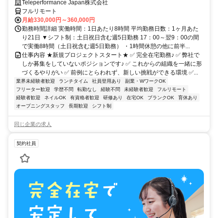
Teleperformance Japan株式会社
フルリモート
月給330,000円～360,000円
勤務時間詳細 実働時間：1日あたり8時間 平均勤務日数：1ヶ月あた
り21日 ▼シフト制：土日祝日含む週5日勤務 17：00～翌9：00の間
で実働8時間（土日祝含む週5日勤務） ・1時間休憩の他に前半...
仕事内容 ★新規プロジェクトスタート★ ✅ 完全在宅勤務♪ ✅ 弊社で
しか募集をしていないポジションです♪ ✅ これからの組織を一緒に形
づくるやりがい ✅ 前例にとらわれず、新しい挑戦ができる環境 ✅...
業界未経験者歓迎
ランチタイム
社員登用あり
副業・WワークOK
フリーター歓迎
学歴不問
転勤なし
経験不問
未経験者歓迎
フルリモート
経験者歓迎
ネイルOK
有資格者歓迎
研修あり
在宅OK
ブランクOK
育休あり
オープニングスタッフ
長期歓迎
シフト制
同じ企業の求人
契約社員