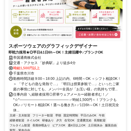
スポーツウェアのグラフィックデザイナー
即戦力採用★◎平日&1日6h～OK！主婦活躍中♪ブランクOK
帝国通商株式会社
交通・アクセス 「妙典駅」より徒歩4分
時給1,500円以上
千葉県市川市
勤務時間詳細 9:00～18:00 上記の内、6時間～OK ＜シフト相談OK！
＞ 「子どもの急な発熱で…」「明日は授業参観で…」といったご家
庭の事情に対しても、メンバー全員が「お互い様」の気持ちで理...
仕事内容 ＼経験者採用◎昇華ウェアメーカー経験者求む！／
*☆*―――――――――――――― ✅時給1,500円～！ブランクも
OK♪ ✅リモート相談OK！選べる働き方♪ ✅1日6h～OK！土日祝完全
休...
主婦・主夫歓迎
フリーター歓迎
早朝
固定時間制
平日のみOK
午前
経験者歓迎
ネイルOK
研修あり
夕方
在宅OK
交通費支給
長期歓迎
フルタイム歓迎
長期休暇あり
ピアスOK
週4日以上OK
土日祝休み
服装自由
髪型・髪色自由