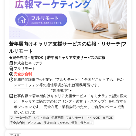
若年層向けキャリア支援サービスの広報・リサーチ|フ
ルリモート
★完全在宅・副業OK｜若年層キャリア支援サービスの広報
株式会社キミナラ
フルリモート
完全歩合制
勤務時間詳細 *完全在宅（フルリモート）* 全国どこからでも、PC・
スマートフォン等の通信環境があれば業務可能です。
‾‾‾‾‾‾‾‾‾‾‾‾‾‾‾‾‾‾‾‾‾‾‾‾‾‾‾‾‾‾ *業務環境* ● ...
仕事内容 ✨若年層向けキャリア支援サービス「キミナラ」の認知拡大
と、キャリアに悩む方のヒアリング・送客（トスアップ）を担当する
ポジションです。 完全在宅・業務委託のため、ご自身のペースで活
動いただけま...
フリーター歓迎
シフト自由
学歴不問
フルリモート
ネイルOK
在宅OK
完全歩合制
ピアスOK
服装自由
ひげOK
髪型・髪色自由
正社員