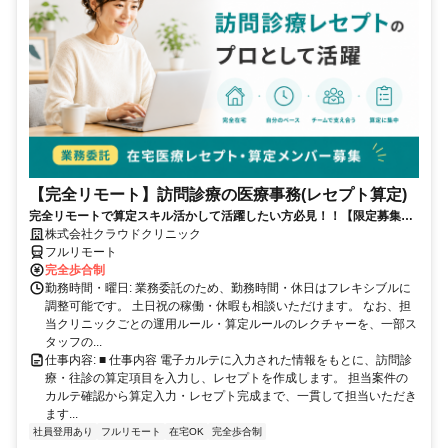
【完全リモート】訪問診療の医療事務(レセプト算定)
完全リモートで算定スキル活かして活躍したい方必見！！【限定募集】
完全リモート｜在宅医療レセプト算定（成果報酬型／業務委託）
株式会社クラウドクリニック
フルリモート
完全歩合制
勤務時間・曜日: 業務委託のため、勤務時間・休日はフレキシブルに
調整可能です。 土日祝の稼働・休暇も相談いただけます。 なお、担
当クリニックごとの運用ルール・算定ルールのレクチャーを、一部ス
タッフの...
仕事内容: ■ 仕事内容 電子カルテに入力された情報をもとに、訪問診
療・往診の算定項目を入力し、レセプトを作成します。 担当案件の
カルテ確認から算定入力・レセプト完成まで、一貫して担当いただき
ます...
社員登用あり
フルリモート
在宅OK
完全歩合制