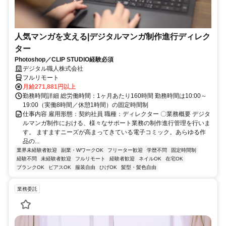
人気マンガを支える|デジタルマンガ制作進行ディレク
ター
Photoshop／CLIP STUDIO経験必須
デジタル職人株式会社
フルリモート
月給271,881円以上
勤務時間詳細 総労働時間：1ヶ月あたり160時間 勤務時間は10:00～
19:00（実働8時間／休憩1時間）の固定時間制
仕事内容 雇用形態：契約社員 職種：ディレクター 〇業務概要 デジタ
ルマンガ制作における、様々なサポート業務の制作進行管理を行いま
す。 ますますニーズが高まってきている電子コミック。あらゆる作
品の...
業界未経験者歓迎
副業・WワークOK
フリーター歓迎
学歴不問
固定時間制
経験不問
未経験者歓迎
フルリモート
経験者歓迎
ネイルOK
在宅OK
ブランクOK
ピアスOK
服装自由
ひげOK
髪型・髪色自由
業務委託