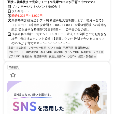
面接～就業後まで完全リモート✨先輩の95％が子育て中のママ♫
ヴァンテージマネジメント株式会社
フルリモート
時給1,226円～1,920円
勤務時間詳細 完全シフト制 希望を最大限考慮します♫ ⏰月～金でシ
フト自由！ （稼働目安時間： 9:00～17:00 ） ※週9時間以上の稼働を
想定 ⏰お好きな時間帯で1日3時間～！ ⏰平日のみの週...
仕事内容 ✨出社一切ナシ！フルリモート求人！ ✨全国どこでも好きな
場所で働ける♫ ✨シフト柔軟！1週間ごとの申告制 ✨今いるスタッフ
の95％が子育てママ ༶ ༶ ༶ ༶ ༶ ༶ ༶ ༶ ༶ ༶ ༶ ༶...
主婦・主夫歓迎
フリーター歓迎
シフト自由
学歴不問
即日勤務OK
フルリモート
経験者歓迎
ネイルOK
在宅OK
ブランクOK
長期歓迎
シフト制
ピアスOK
服装自由
履歴書不要
友達と応募OK
ひげOK
髪型・髪色自由
業務委託