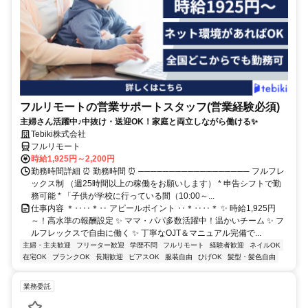
フルリモートの営業サポートスタッフ(営業経験必須)
主婦さん活躍中♪中抜け・送迎OK！家庭と両立しながら働ける✨
Tebiki株式会社
フルリモート
時給1,925円～2,200円
勤務時間詳細 ⏰ 勤務時間 ⏰ ────────────────── フルフレ
ックス制 （週25時間以上の稼働をお願いします） * 申告シフトで勤
務可能 * 「子供が学校に行っている間（10:00～...
仕事内容 ＊‥‥＊‥ アピールポイント ‥＊‥‥＊ ✨ 時給1,925円
～！高水準の報酬設定 ✨ ママ・パパ多数活躍中！温かいチーム ✨ フ
ルフレックスで自由に働く ✨ 丁寧なOJT＆マニュアル完備で...
主婦・主夫歓迎
フリーター歓迎
学歴不問
フルリモート
経験者歓迎
ネイルOK
在宅OK
ブランクOK
長期歓迎
ピアスOK
服装自由
ひげOK
髪型・髪色自由
業務委託