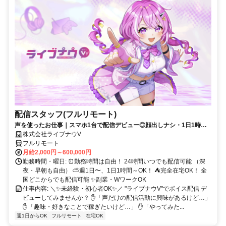
配信スタッフ(フルリモート)
声を使ったお仕事｜スマホ1台で配信デビュー◎顔出しナシ・1日1時間
～OK♪
株式会社ライブナウV
フルリモート
月給2,000円～600,000円
勤務時間・曜日: ⏰勤務時間は自由！ 24時間いつでも配信可能 （深
夜・早朝も自由） ⛅週1日〜、1日1時間～OK！ ⛺完全在宅OK！ 全
国どこからでも配信可能 ✨副業・WワークOK
仕事内容: ＼✨未経験・初心者OK✨／ "ライブナウV"でボイス配信 デ
ビューしてみませんか？ ✋「声だけの配信活動に興味があるけど…」
✋「趣味・好きなことで稼ぎたいけど…」 ✋「やってみた...
週1日からOK
フルリモート
在宅OK