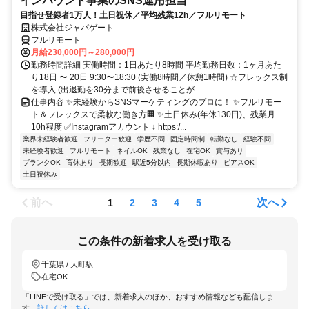
インバウンド事業のSNS運用担当
目指せ登録者1万人！土日祝休／平均残業12h／フルリモート
株式会社ジャパゲート
フルリモート
月給230,000円～280,000円
勤務時間詳細 実働時間：1日あたり8時間 平均勤務日数：1ヶ月あた
り18日 〜 20日 9:30〜18:30 (実働8時間／休憩1時間) ☆フレックス制
を導入 (出退勤を30分まで前後させることが...
仕事内容 ✨未経験からSNSマーケティングのプロに！ ✨フルリモー
ト＆フレックスで柔軟な働き方🏢 ✨土日休み(年休130日)、残業月
10h程度 ✅Instagramアカウント ↓ https:/...
業界未経験者歓迎
フリーター歓迎
学歴不問
固定時間制
転勤なし
経験不問
未経験者歓迎
フルリモート
ネイルOK
残業なし
在宅OK
賞与あり
ブランクOK
育休あり
長期歓迎
駅近5分以内
長期休暇あり
ピアスOK
土日祝休み
前へ
次へ
1
2
3
4
5
この条件の新着求人を受け取る
千葉県 / 大町駅
在宅OK
「LINEで受け取る」では、新着求人のほか、おすすめ情報なども配信しま
す。
詳しくはこちら