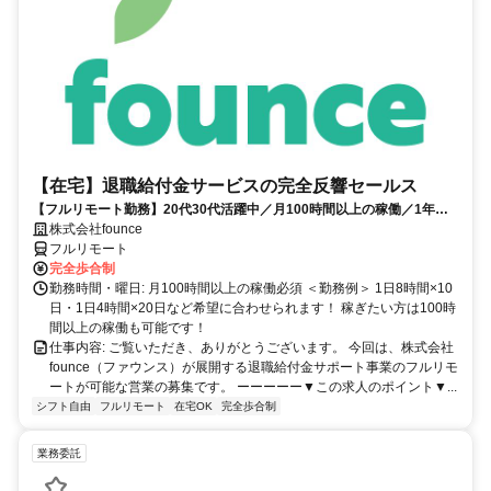
【在宅】退職給付金サービスの完全反響セールス
【フルリモート勤務】20代30代活躍中／月100時間以上の稼働／1年目
の最高月収100万円／営業経験1年あればOK／アポ取りなし提案のみ／
株式会社founce
研修制度充実
フルリモート
完全歩合制
勤務時間・曜日: 月100時間以上の稼働必須 ＜勤務例＞ 1日8時間×10
日・1日4時間×20日など希望に合わせられます！ 稼ぎたい方は100時
間以上の稼働も可能です！
仕事内容: ご覧いただき、ありがとうございます。 今回は、株式会社
founce（ファウンス）が展開する退職給付金サポート事業のフルリモ
ートが可能な営業の募集です。 ーーーーー▼この求人のポイント▼...
シフト自由
フルリモート
在宅OK
完全歩合制
業務委託