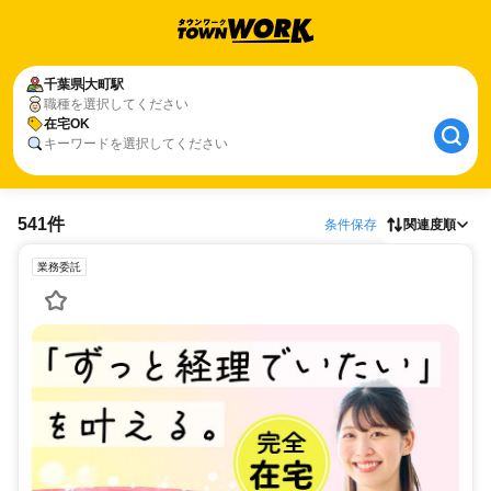
千葉県
大町駅
職種を選択してください
在宅OK
キーワードを選択してください
541件
条件保存
関連度順
業務委託