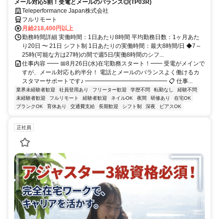
メール対応5割！受電とメールのバランス◎(TP03R)
Teleperformance Japan株式会社
フルリモート
月給218,400円以上
勤務時間詳細 実働時間：1日あたり8時間 平均勤務日数：1ヶ月あた
り20日 〜 21日 シフト制 1日あたりの実働時間：最大8時間/日 ◆7～
25時(可能な方は27時)の間で週5日/実働8時間のシフ...
仕事内容 ━━ 📅8月26日(水)在宅勤務スタート！━━ 受電がメインで
すが、メール対応も約半分！ 電話とメールのバランスよく働けるカ
スタマーサポートです♪ ━━━━━━━━━━━━━━ 📋 仕事...
業界未経験者歓迎
社員登用あり
フリーター歓迎
学歴不問
転勤なし
経験不問
未経験者歓迎
フルリモート
経験者歓迎
ネイルOK
夜間
研修あり
在宅OK
ブランクOK
育休あり
交通費支給
長期歓迎
シフト制
深夜
ピアスOK
正社員