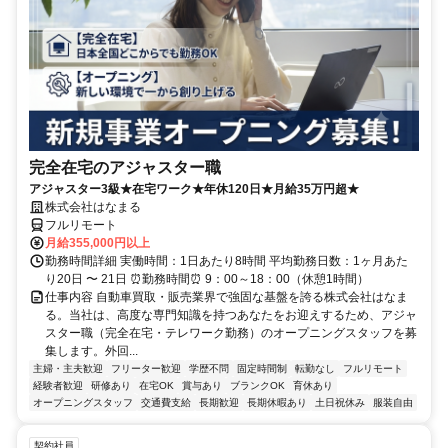
完全在宅のアジャスター職
アジャスター3級★在宅ワーク★年休120日★月給35万円超★
株式会社はなまる
フルリモート
月給355,000円以上
勤務時間詳細 実働時間：1日あたり8時間 平均勤務日数：1ヶ月あた
り20日 〜 21日 ⏰勤務時間⏰ 9：00～18：00（休憩1時間）
仕事内容 自動車買取・販売業界で強固な基盤を誇る株式会社はなま
る。当社は、高度な専門知識を持つあなたをお迎えするため、アジャ
スター職（完全在宅・テレワーク勤務）のオープニングスタッフを募
集します。外回...
主婦・主夫歓迎
フリーター歓迎
学歴不問
固定時間制
転勤なし
フルリモート
経験者歓迎
研修あり
在宅OK
賞与あり
ブランクOK
育休あり
オープニングスタッフ
交通費支給
長期歓迎
長期休暇あり
土日祝休み
服装自由
契約社員