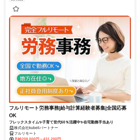
フルリモート労務事務|給与計算経験者募集|全国応募
OK
フレックスタイム✨子育て世代60％活躍中✨在宅勤務手当あり
株式会社kubellパートナー
フルリモート
月給208,000円～431,200円