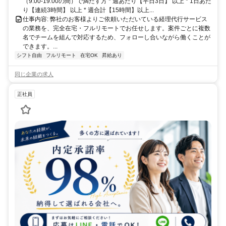
（9:00-19:00の間）で満たす方 * 週あたり【平日3日】 以上 * 1日あた
り【連続3時間】 以上 * 週合計【15時間】以上...
仕事内容: 弊社のお客様よりご依頼いただいている経理代行サービス
の業務を、完全在宅・フルリモートでお任せします。案件ごとに複数
名でチームを組んで対応するため、フォローし合いながら働くことが
できます。...
シフト自由
フルリモート
在宅OK
昇給あり
同じ企業の求人
正社員