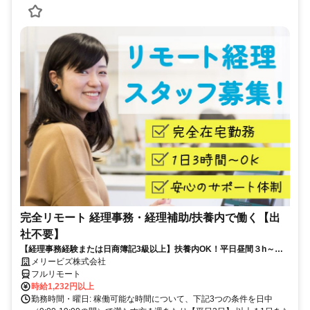
完全リモート 経理事務・経理補助/扶養内で働く【出
社不要】
【経理事務経験または日商簿記3級以上】扶養内OK！平日昼間３h～。
完全在宅で育児・介護中の方も大歓迎♪
メリービズ株式会社
フルリモート
時給1,232円以上
勤務時間・曜日: 稼働可能な時間について、下記3つの条件を日中