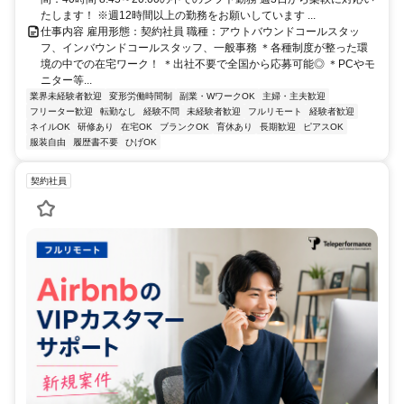
たします！ ※週12時間以上の勤務をお願いしています ...
仕事内容 雇用形態：契約社員 職種：アウトバウンドコールスタッ
フ、インバウンドコールスタッフ、一般事務 ＊各種制度が整った環
境の中での在宅ワーク！ ＊出社不要で全国から応募可能◎ ＊PCやモ
ニター等...
業界未経験者歓迎
変形労働時間制
副業・WワークOK
主婦・主夫歓迎
フリーター歓迎
転勤なし
経験不問
未経験者歓迎
フルリモート
経験者歓迎
ネイルOK
研修あり
在宅OK
ブランクOK
育休あり
長期歓迎
ピアスOK
服装自由
履歴書不要
ひげOK
契約社員