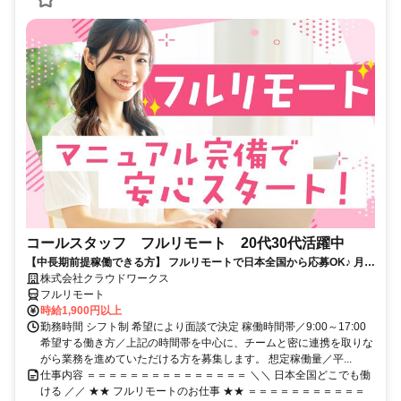
コールスタッフ フルリモート 20代30代活躍中
【中長期前提稼働できる方】 フルリモートで日本全国から応募OK♪ 月稼
働80時間で安定収入！
株式会社クラウドワークス
フルリモート
時給1,900円以上
勤務時間 シフト制 希望により面談で決定 稼働時間帯／9:00～17:00
希望する働き方／上記の時間帯を中心に、チームと密に連携を取りな
がら業務を進めていただける方を募集します。 想定稼働量／平...
仕事内容 ＝＝＝＝＝＝＝＝＝＝＝＝＝＝＝ ＼＼ 日本全国どこでも働
ける ／／ ★★ フルリモートのお仕事 ★★ ＝＝＝＝＝＝＝＝＝＝＝