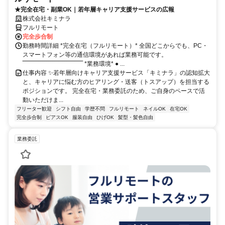
★完全在宅・副業OK｜若年層キャリア支援サービスの広報
株式会社キミナラ
フルリモート
完全歩合制
勤務時間詳細 *完全在宅（フルリモート）* 全国どこからでも、PC・
スマートフォン等の通信環境があれば業務可能です。
‾‾‾‾‾‾‾‾‾‾‾‾‾‾‾‾‾‾‾‾‾‾‾‾‾‾‾‾‾‾ *業務環境* ● ...
仕事内容 ✨若年層向けキャリア支援サービス「キミナラ」の認知拡大
と、キャリアに悩む方のヒアリング・送客（トスアップ）を担当する
ポジションです。 完全在宅・業務委託のため、ご自身のペースで活
動いただけま...
フリーター歓迎
シフト自由
学歴不問
フルリモート
ネイルOK
在宅OK
完全歩合制
ピアスOK
服装自由
ひげOK
髪型・髪色自由
業務委託