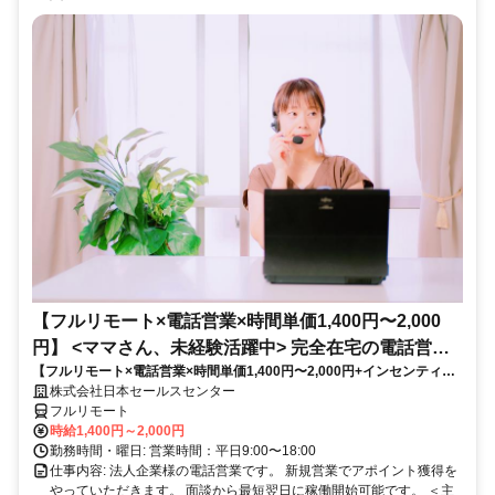
【フルリモート×電話営業×時間単価1,400円〜2,000
円】 <ママさん、未経験活躍中> 完全在宅の電話営業
【フルリモート×電話営業×時間単価1,400円〜2,000円+インセンティブ
で家庭と仕事の両立を実現
あり】 ＜ママさん、未経験活躍中＞ 完全在宅の電話営業で家庭と仕事の
株式会社日本セールスセンター
両立を実現
フルリモート
時給1,400円～2,000円
勤務時間・曜日: 営業時間：平日9:00〜18:00
仕事内容: 法人企業様の電話営業です。 新規営業でアポイント獲得を
やっていただきます。 面談から最短翌日に稼働開始可能です。 ＜主