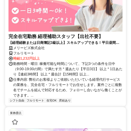
完全在宅勤務 経理補助スタッフ【出社不要】
【経理経験または日商簿記3級以上】スキルアップできる！平日昼間３h
～。完全在宅で育児・介護中の方も大歓迎♪
メリービズ株式会社
フルリモート
時給1,232円以上
勤務時間・曜日: 稼働可能な時間について、下記3つの条件を日中
（9:00-19:00の間）で満たす方 * 週あたり【平日3日】 以上 * 1日あた
り【連続3時間】 以上 * 週合計【15時間】以上...
仕事内容: 弊社のお客様よりご依頼いただいている経理代行サービス
の業務を、完全在宅・フルリモートでお任せします。案件ごとに複数
名でチームを組んで対応するため、フォローし合いながら働くことが
できます。...
シフト自由
フルリモート
在宅OK
昇給あり
業務委託