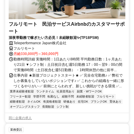
フルリモート 民泊サービスAirbnbのカスタマーサポ
ート
深夜帯勤務で稼ぎたい方必見！未経験歓迎✨(TP18PSM)
Teleperformance Japan株式会社
フルリモート
月給330,000円～360,000円
勤務時間詳細 実働時間：1日あたり8時間 平均勤務日数：1ヶ月あた
り21日 ▼シフト制：土日祝日含む週5日勤務 17：00～翌9：00の間
で実働8時間（土日祝含む週5日勤務） ・1時間休憩の他に前半...
仕事内容 ★新規プロジェクトスタート★ ✅ 完全在宅勤務♪ ✅ 弊社で
しか募集をしていないポジションです♪ ✅ これからの組織を一緒に形
づくるやりがい ✅ 前例にとらわれず、新しい挑戦ができる環境 ✅...
業界未経験者歓迎
ランチタイム
社員登用あり
副業・WワークOK
フリーター歓迎
学歴不問
転勤なし
経験不問
未経験者歓迎
フルリモート
経験者歓迎
ネイルOK
有資格者歓迎
研修あり
在宅OK
ブランクOK
育休あり
オープニングスタッフ
長期歓迎
シフト制
同じ企業の求人
業務委託