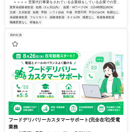
＝＝＝＝ 営業代行事業をされている企業様をしている企業での営...
業界未経験者歓迎
短期（3ヵ月以内）
副業・WワークOK
1日4時間以内OK
主婦・主夫歓迎
短期
早朝
シフト自由
午後
学歴不問
平日のみOK
転勤なし
未経験者歓迎
フルリモート
経験者歓迎
ネイルOK
残業なし
有資格者歓迎
職種変更なし
研修あり
契約社員
フードデリバリーカスタマーサポート(完全在宅)受電
業務