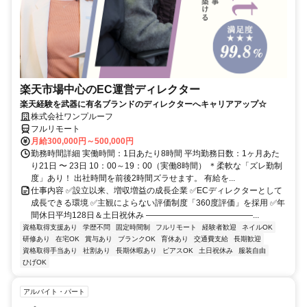
楽天市場中心のEC運営ディレクター
楽天経験を武器に有名ブランドのディレクターへキャリアアップ☆
株式会社ワンプルーフ
フルリモート
月給300,000円～500,000円
勤務時間詳細 実働時間：1日あたり8時間 平均勤務日数：1ヶ月あた
り21日 〜 23日 10：00～19：00（実働8時間） ＊柔軟な「ズレ勤制
度」あり！ 出社時間を前後2時間ズラせます。 有給を...
仕事内容 ✅設立以来、増収増益の成長企業 ✅ECディレクターとして
成長できる環境 ✅主観によらない評価制度「360度評価」を採用 ✅年
間休日平均128日＆土日祝休み ―――――――――――――...
資格取得支援あり
学歴不問
固定時間制
フルリモート
経験者歓迎
ネイルOK
研修あり
在宅OK
賞与あり
ブランクOK
育休あり
交通費支給
長期歓迎
資格取得手当あり
社割あり
長期休暇あり
ピアスOK
土日祝休み
服装自由
ひげOK
アルバイト・パート