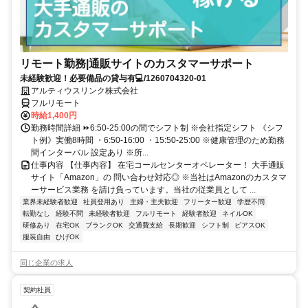
リモート勤務|通販サイトのカスタマーサポート
未経験歓迎！必要備品の貸与有💻/1260704320-01
アルティウスリンク株式会社
フルリモート
時給1,400円
勤務時間詳細 ⏩6:50-25:00の間でシフト制 ※会社指定シフト 《シフ
ト例》実働8時間 ・6:50-16:00 ・15:50-25:00 ※健康管理のため勤務
間インターバル 設定あり ※所...
仕事内容 【仕事内容】 在宅コールセンターオペレーター！ 大手通販
サイト「Amazon」の 問い合わせ対応◎ ※当社はAmazonのカスタマ
ーサービス業務 を請け負っています。当社の従業員として ...
業界未経験者歓迎
社員登用あり
主婦・主夫歓迎
フリーター歓迎
学歴不問
転勤なし
経験不問
未経験者歓迎
フルリモート
経験者歓迎
ネイルOK
研修あり
在宅OK
ブランクOK
交通費支給
長期歓迎
シフト制
ピアスOK
服装自由
ひげOK
同じ企業の求人
契約社員