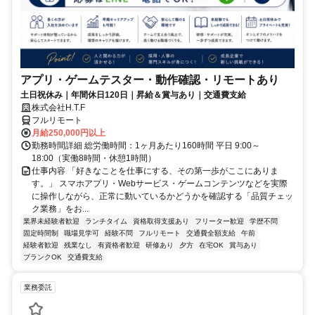
アプリ・ゲームテスター・動作確認・リモートあり
土日祝休み｜年間休日120日｜昇給＆賞与あり｜交通費支給
株式会社H.T.F
フルリモート
月給250,000円以上
勤務時間詳細 総労働時間：1ヶ月あたり160時間 平日 9:00～
18:00（実働8時間・休憩1時間）
仕事内容 「好きなことを仕事にする、その第一歩がここにありま
す。」 スマホアプリ・Webサービス・ゲームコンテンツなどを実際
に操作しながら、正常に動いているかどうかを確認する「品質チェッ
ク業務」をお...
業界未経験者歓迎
ランチタイム
資格取得支援あり
フリーター歓迎
学歴不問
固定時間制
職場見学可
経験不問
フルリモート
交通費全額支給
午前
経験者歓迎
残業なし
有資格者歓迎
研修あり
夕方
在宅OK
賞与あり
ブランクOK
交通費支給
業務委託