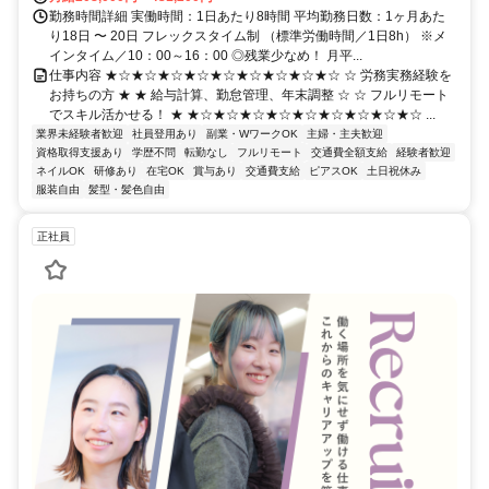
勤務時間詳細 実働時間：1日あたり8時間 平均勤務日数：1ヶ月あた
り18日 〜 20日 フレックスタイム制 （標準労働時間／1日8h） ※メ
インタイム／10：00～16：00 ◎残業少なめ！ 月平...
仕事内容 ★☆★☆★☆★☆★☆★☆★☆★☆★☆ ☆ 労務実務経験を
お持ちの方 ★ ★ 給与計算、勤怠管理、年末調整 ☆ ☆ フルリモート
でスキル活かせる！ ★ ★☆★☆★☆★☆★☆★☆★☆★☆★☆ ...
業界未経験者歓迎
社員登用あり
副業・WワークOK
主婦・主夫歓迎
資格取得支援あり
学歴不問
転勤なし
フルリモート
交通費全額支給
経験者歓迎
ネイルOK
研修あり
在宅OK
賞与あり
交通費支給
ピアスOK
土日祝休み
服装自由
髪型・髪色自由
正社員