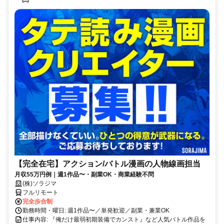
【完全在宅】アクション/バトル漫画の人物線画担当
月収55万円例｜週1作品〜・副業OK・商業経験不問
(株)ソラジマ
フルリモート
完全歩合制
勤務時間・曜日: 週1作品〜／単発歓迎／副業・兼業OK
仕事内容: 『俺だけ最弱初期装備でカンスト』など人気バトル作品を