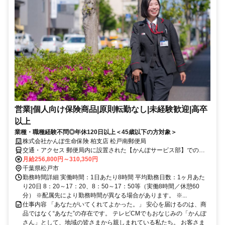
営業|個人向け保険商品|原則転勤なし|未経験歓迎|高卒
以上
業種・職種経験不問◎年休120日以上＜45歳以下の方対象＞
株式会社かんぽ生命保険 柏支店 松戸南郵便局
交通・アクセス 郵便局内に設置された【かんぽサービス部】での勤
務となります
月給256,800円～310,350円
千葉県松戸市
勤務時間詳細 実働時間：1日あたり8時間 平均勤務日数：1ヶ月あた
り20日 8：20～17：20、8：50～17：50等（実働8時間／休憩60
分） ※配属先により勤務時間が異なる場合があります。 ※...
仕事内容 「あなたがいてくれてよかった。」 安心を届けるのは、商
品ではなく“あなた”の存在です。 テレビCMでもおなじみの「かんぽ
さん」として、地域の皆さまから親しまれている私たち。 お客さま