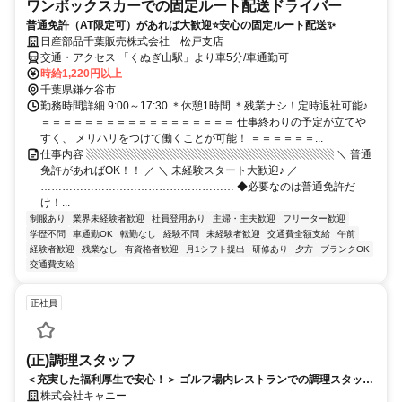
ワンボックスカーでの固定ルート配送ドライバー
普通免許（AT限定可）があれば大歓迎⭐安心の固定ルート配送✨
日産部品千葉販売株式会社 松戸支店
交通・アクセス 「くぬぎ山駅」より車5分/車通勤可
時給1,220円以上
千葉県鎌ケ谷市
勤務時間詳細 9:00～17:30 ＊休憩1時間 ＊残業ナシ！定時退社可能♪
＝＝＝＝＝＝＝＝＝＝＝＝＝＝＝＝＝＝ 仕事終わりの予定が立てや
すく、 メリハリをつけて働くことが可能！ ＝＝＝＝＝＝...
仕事内容 ▧▧▧▧▧▧▧▧▧▧▧▧▧▧▧▧▧▧▧▧▧▧▧ ＼ 普通
免許があればOK！！ ／ ＼ 未経験スタート大歓迎♪ ／
……………………………………………… ◆必要なのは普通免許だ
け！...
制服あり
業界未経験者歓迎
社員登用あり
主婦・主夫歓迎
フリーター歓迎
学歴不問
車通勤OK
転勤なし
経験不問
未経験者歓迎
交通費全額支給
午前
経験者歓迎
残業なし
有資格者歓迎
月1シフト提出
研修あり
夕方
ブランクOK
交通費支給
正社員
(正)調理スタッフ
＜充実した福利厚生で安心！＞ ゴルフ場内レストランでの調理スタッ
フ！
株式会社キャニー