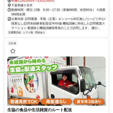
年俸4,200,000円～4,410,000円
千葉県鎌ケ谷市
勤務時間・曜日: 日勤 8:30～17:30（実働8時間、休憩60分） ※残業
5時間未満
仕事内容: 訪問看護 常勤（正看）オンコール対応無し/リハビリ中心/
残業なし/訪問未経験者歓迎/定年60歳 機能訓練に特化した訪問看護ス
テーション 看護師と機能訓練指導員の二人で訪問します。 腰が...
交通費支給
シフト制
昇給あり
正社員
生協の食品や生活雑貨のルート配送