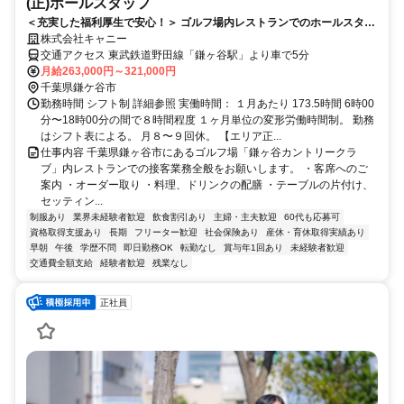
(正)ホールスタッフ
＜充実した福利厚生で安心！＞ ゴルフ場内レストランでのホールスタッ
フ！
株式会社キャニー
交通アクセス 東武鉄道野田線「鎌ヶ谷駅」より車で5分
月給263,000円～321,000円
千葉県鎌ケ谷市
勤務時間 シフト制 詳細参照 実働時間： １月あたり 173.5時間 6時00
分〜18時00分の間で８時間程度 １ヶ月単位の変形労働時間制。 勤務
はシフト表による。 ⽉８〜９回休。 【エリア正...
仕事内容 千葉県鎌ヶ谷市にあるゴルフ場「鎌ヶ谷カントリークラ
ブ」内レストランでの接客業務全般をお願いします。 ・客席へのご
案内 ・オーダー取り ・料理、ドリンクの配膳 ・テーブルの片付け、
セッティン...
制服あり
業界未経験者歓迎
飲食割引あり
主婦・主夫歓迎
60代も応募可
資格取得支援あり
長期
フリーター歓迎
社会保険あり
産休・育休取得実績あり
早朝
午後
学歴不問
即日勤務OK
転勤なし
賞与年1回あり
未経験者歓迎
交通費全額支給
経験者歓迎
残業なし
正社員