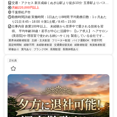
交通・アクセス 新京成線くぬぎ山駅より徒歩10分･五香駅よりバス10
分
月給220,000円以上
千葉県松戸市
勤務時間詳細 実働時間：1日あたり8時間 平均勤務日数：1ヶ月あた
り21日 8:45～18:00 ※第1土曜／8:45～15:00
仕事内容 創業100年以上。 未経験から世界中で愛される技術を習
得。 平均年齢38歳！若手が中心に活躍中✨ 【レア求人】 ヘアサロン
(美容院)や 理容室で使われる鋏(ハサミ)を 製造している会社です...
業界未経験者歓迎
主婦・主夫歓迎
フリーター歓迎
バイク通勤OK
学歴不問
固定時間制
経験不問
未経験者歓迎
交通費全額支給
経験者歓迎
有資格者歓迎
研修あり
賞与あり
ブランクOK
長期歓迎
長期休暇あり
正社員