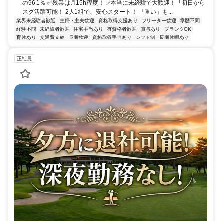
の96.1％ ✅残業は月15h程度！ ✅本当に未経験で大歓迎！ └初日から
スグ活躍可能！ 2人1組で、安心スタート！ 「重い」も...
業界未経験者歓迎
主婦・主夫歓迎
資格取得支援あり
フリーター歓迎
学歴不問
経験不問
未経験者歓迎
住宅手当あり
有資格者歓迎
賞与あり
ブランクOK
育休あり
交通費支給
長期歓迎
資格取得手当あり
シフト制
長期休暇あり
正社員