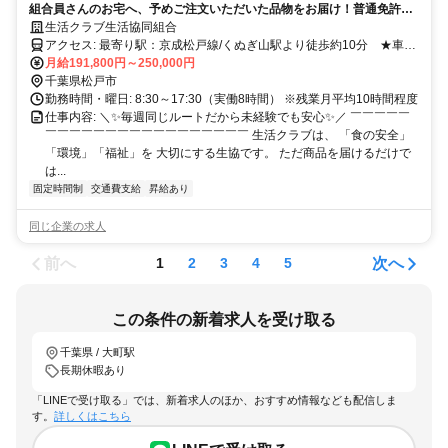
組合員さんのお宅へ、予めご注文いただいた品物をお届け！普通免許
（AT限定可）で乗れる小型トラックで、決まった配達ルートを毎週まわ
生活クラブ生活協同組合
ります。顔なじみになった組合員さんとの会話も楽しめるお仕事です♪
アクセス: 最寄り駅：京成松戸線/くぬぎ山駅より徒歩約10分 ★車通
勤OK（駐車場完備）
月給191,800円～250,000円
千葉県松戸市
勤務時間・曜日: 8:30～17:30（実働8時間） ※残業月平均10時間程度
仕事内容: ＼✨毎週同じルートだから未経験でも安心✨／ ￣￣￣￣￣
￣￣￣￣￣￣￣￣￣￣￣￣￣￣￣￣￣ 生活クラブは、 「食の安全」
「環境」「福祉」を 大切にする生協です。 ただ商品を届けるだけで
は...
固定時間制
交通費支給
昇給あり
同じ企業の求人
前へ
次へ
1
2
3
4
5
この条件の新着求人を受け取る
千葉県 / 大町駅
長期休暇あり
「LINEで受け取る」では、新着求人のほか、おすすめ情報なども配信しま
す。
詳しくはこちら