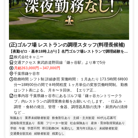
(正)ゴルフ場 レストランの調理スタッフ(料理長候補)
【夜勤ゼロ・基本18時上がり】名門ゴルフ場レストランで調理経験を腰
を据えた仕事に。 グレードコースを運営／将来は料理長へ・40〜50代
株式会社キャニー
の転職も歓迎
交通アクセス 東武鉄道野田線「鎌ヶ谷駅」より車で5分
月給263,000円～347,000円
千葉県鎌ケ谷市
勤務時間 シフト制 詳細参照 実働時間： １月あたり 173.5時間 6時00
分〜18時00分の間で８時間程度 １ヶ月単位の変形労働時間制。 勤務
はシフト表による。 ⽉８〜９回休。 【エリア正...
仕事内容 千葉県鎌ヶ谷市にあるゴルフ場「鎌ヶ谷カントリークラ
ブ」内レストランの調理業務全般をお願いいたします。 ・仕込み ・
調理 ・食材の発注、管理 ・食器、調理器具類の洗浄 ・厨房内の清掃
など ...
制服あり
業界未経験者歓迎
飲食割引あり
主婦・主夫歓迎
60代も応募可
資格取得支援あり
長期
フリーター歓迎
社会保険あり
産休・育休取得実績あり
早朝
午後
学歴不問
即日勤務OK
転勤なし
賞与年1回あり
未経験者歓迎
交通費全額支給
経験者歓迎
残業なし