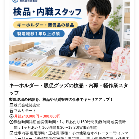
キーホルダー・販促グッズの検品・内職・軽作業スタ
ッフ
製造現場の経験を、検品や品質管理の仕事でキャリアアップ！
株式会社笑楽堂
フルリモート
月給240,000円～300,000円
勤務時間詳細 総労働時間：1ヶ月あたり160時間 勤務時間 総労働時
間：1ヶ月あたり160時間 9:30〜18:30(実働8時間)
仕事内容 雇用形態：正社員 職種：その他製造オペレーター/ラインマ
ネージャー（機械/電気/電子製品専門職）、職人/現場作業員 ＜仕事内