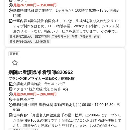
フルリモート
月給267,000円～350,000円
勤務時間詳細 総労働時間：1ヶ月あたり160時間 9:30〜18:30(実働8
時間)
仕事内容 ●募集背景 合同会社Linkでは、生成AIを取り入れたクリエイ
ティブ制作をはじめ、EC・物販事業、Webサイト制作、システム関
連のサポートなど、幅広いサービスを展開しています。 その中で...
資格取得支援あり
固定時間制
フルリモート
午前
研修あり
夕方
資格取得手当あり
土日祝休み
正社員
病院の看護師/准看護師/820962
ブランクOK／マイカー通勤OK／長期休暇
介護老人保健施設 千の星・松戸
アクセス: 新京成線 北初富徒歩14分
月給260,000円～286,000円
千葉県松戸市
勤務時間・曜日: 勤務体制 常勤(夜勤あり) 1) 09:00～17:00 16:30～翌
9:30
仕事内容: 「介護老人保健施設 千の星・松戸」は2006年にオープンし
た全室個室100床の施設です！ 記録はパソコンおよびiPadを使用して
おり、職員からも効率が良いと評判です。また、お休みが取りや...