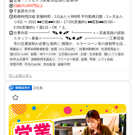
交通・アクセス 大町駅周辺/直行直帰OK
日給15,000円以上
千葉県市川市
勤務時間詳細 実働時間：1日あたり8時間 平均勤務日数：1ヶ月あた
り4日 〜 20日 ■■日勤■■8:00～17:00(実働8h) ■■夜勤■■20:00～
5:00(実働8h) ＊週1日～OK ＊土...
仕事内容 ━━━━━┛ ◥◣◆◢◤ ┗━━━━━ ⭐＜高速道路の規制
スタッフ＞募集⭐ ━━━━━┓ ◥◣◆◢◤ ┏━━━━━ ✅工事現場
等の交通規制が必要な場所に 標識や、カラーコーン等の規制帯を設...
制服あり
業界未経験者歓迎
短期（3ヵ月以内）
扶養内勤務OK
社員登用あり
週1日からOK
副業・WワークOK
土日祝のみOK
主婦・主夫歓迎
週1シフト提出
60代も応募可
資格取得支援あり
フリーター歓迎
短期
早朝
シフト自由
学歴不問
平日のみOK
学生歓迎
経験不問
同じ企業の求人
正社員