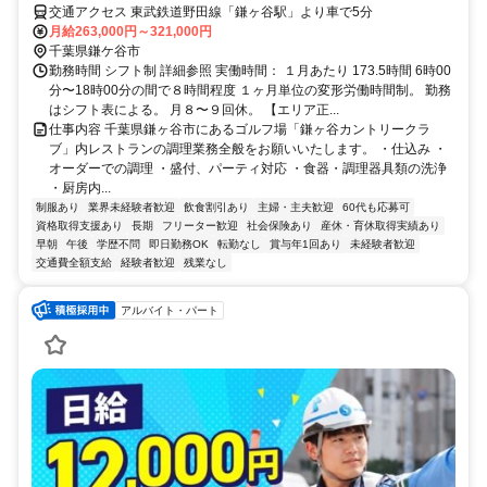
交通アクセス 東武鉄道野田線「鎌ヶ谷駅」より車で5分
月給263,000円～321,000円
千葉県鎌ケ谷市
勤務時間 シフト制 詳細参照 実働時間： １月あたり 173.5時間 6時00
分〜18時00分の間で８時間程度 １ヶ月単位の変形労働時間制。 勤務
はシフト表による。 ⽉８〜９回休。 【エリア正...
仕事内容 千葉県鎌ヶ谷市にあるゴルフ場「鎌ヶ谷カントリークラ
ブ」内レストランの調理業務全般をお願いいたします。 ・仕込み ・
オーダーでの調理 ・盛付、パーティ対応 ・食器・調理器具類の洗浄
・厨房内...
制服あり
業界未経験者歓迎
飲食割引あり
主婦・主夫歓迎
60代も応募可
資格取得支援あり
長期
フリーター歓迎
社会保険あり
産休・育休取得実績あり
早朝
午後
学歴不問
即日勤務OK
転勤なし
賞与年1回あり
未経験者歓迎
交通費全額支給
経験者歓迎
残業なし
アルバイト・パート