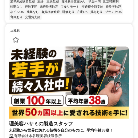
業界未経験者歓迎
主婦・主夫歓迎
資格取得支援あり
学歴不問
固定時間制
転勤なし
経験不問
未経験者歓迎
フルリモート
交通費全額支給
経験者歓迎
ネイルOK
残業なし
有資格者歓迎
研修あり
在宅OK
賞与あり
ブランクOK
育休あり
交通費支給
正社員
理美容ハサミの製造スタッフ
未経験から世界に誇れる技術を自分のものに。平均年齢38歳！
有限会社水谷理美容鋏製作所