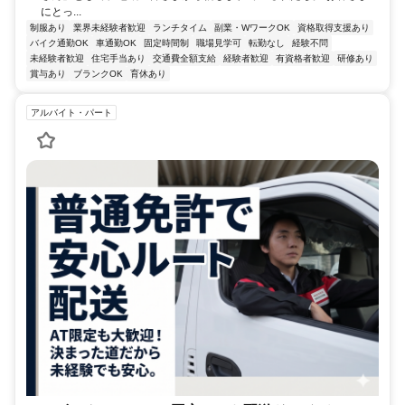
にとっ...
制服あり
業界未経験者歓迎
ランチタイム
副業・WワークOK
資格取得支援あり
バイク通勤OK
車通勤OK
固定時間制
職場見学可
転勤なし
経験不問
未経験者歓迎
住宅手当あり
交通費全額支給
経験者歓迎
有資格者歓迎
研修あり
賞与あり
ブランクOK
育休あり
アルバイト・パート