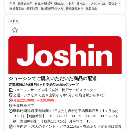
午前
経験者歓迎
有資格者歓迎
研修あり
夕方
賞与あり
ブランクOK
育休あり
交通費支給
長期歓迎
資格取得手当あり
長期休暇あり
服装自由
正社員
ジョーシンでご購入いただいた商品の配送
定着率96.1%/賞与4ヶ月支給/Joshinグループ
ジョーシンサービス株式会社 松戸サービスセンター
交通・アクセス くぬぎ山駅から車5分、松飛台駅から車4分
月給225,000円～329,000円
千葉県松戸市
勤務時間詳細 実働時間：1日あたり8時間 平均勤務日数：1ヶ月あた
り20日 【勤務時間】 ・8：30～17：30 ・9：00～18：00 ※シフト
制（実働8時間） 【残業は少なめ】 月平均で「15...
仕事内容 ＜求人のポイント＞ ✅年休114日＋有給あり ✅定着率は驚異