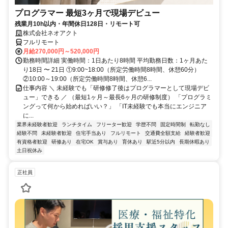
プログラマー 最短3ヶ月で現場デビュー
残業月10h以内・年間休日128日・リモート可
株式会社ネオアクト
フルリモート
月給270,000円～520,000円
勤務時間詳細 実働時間：1日あたり8時間 平均勤務日数：1ヶ月あた
り18日 〜 21日 ①9:00~18:00（所定労働時間8時間、休憩60分）
②10:00～19:00（所定労働時間8時間、休憩6...
仕事内容 ＼ 未経験でも「研修修了後はプログラマーとして現場デビ
ュー」できる ／ （最短1ヶ月～最長6ヶ月の研修制度） 「プログラミ
ングって何から始めればいい？」 「IT未経験でも本当にエンジニア
に...
業界未経験者歓迎
ランチタイム
フリーター歓迎
学歴不問
固定時間制
転勤なし
経験不問
未経験者歓迎
住宅手当あり
フルリモート
交通費全額支給
経験者歓迎
有資格者歓迎
研修あり
在宅OK
賞与あり
育休あり
駅近5分以内
長期休暇あり
土日祝休み
正社員