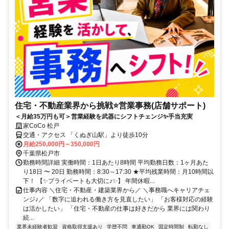
住宅・不動産業界から挑戦⭐営業事務(店舗サポート)
＜月給35万円も可＞営業経験を武器にシフトチェンジ✨手当充実
家CoCo 松戸
交通・アクセス 「くぬぎ山駅」より徒歩10分
月給250,000円～350,000円
千葉県松戸市
勤務時間詳細 実働時間：1日あたり8時間 平均勤務日数：1ヶ月あた
り18日 〜 20日 勤務時間：8:30～17:30 ★平均残業時間：月10時間以
下！ 【✨プライベートも大切に♪✨】 年間休暇...
仕事内容 ＼住宅・不動産・建築業界から／ ＼事務職へキャリアチェ
ンジ♪／ 「数字に追われる働き方を見直したい」 「お客様対応の経験
は活かしたい」 「住宅・不動産の仕事は好きだから 業界には関わり
続...
業界未経験者歓迎
資格取得支援あり
学歴不問
車通勤OK
固定時間制
転勤なし