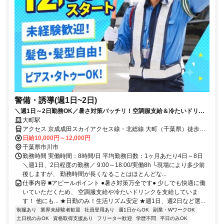
警備・誘導(週1日~2日)
＼週1日～2日勤務OK／暑さ対策バッチリ！空調服支給＆冷たいドリン
ク支給◎50代・60代活躍中【入社祝い金10万円】アルバイトでも安定収
大町駅
入！未経験大歓迎！★日勤のみ警備★日払いOK★残業ほぼなし
アクセス 京成成田スカイアクセス線・北総線 大町（千葉県）徒歩約1
分、京成松戸線 くぬぎ山西口徒歩約10分、京成成田スカイアクセス
日給10,000円～12,000円
線・北総線 松飛台徒歩約19分 大町駅近く
千葉県市川市
勤務時間 実働時間：8時間/日 平均勤務日数：1ヶ月あたり4日～8日
＼週1日、2日程度の勤務／ 9:00～18:00/実働8h └現場により多少前
後しますが、 勤務時間が長くなることはほとんどな...
仕事内容 ■アピールポイント ●暑さ対策万全です● 少しでも快適に働
いていただくため、 空調服支給や冷たいドリンクを支給していま
す！ 他にも... ★日勤のみ！生活リズム安定 ★週1日、週2日など選...
制服あり
業界未経験者歓迎
社員登用あり
週1日からOK
副業・WワークOK
土日祝のみOK
資格取得支援あり
フリーター歓迎
学歴不問
平日のみOK