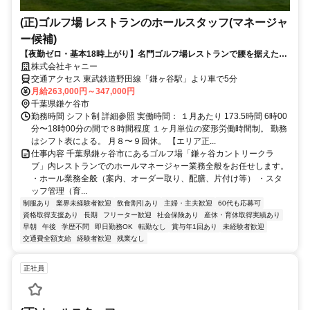
(正)ゴルフ場 レストランのホールスタッフ(マネージャ
ー候補)
【夜勤ゼロ・基本18時上がり】名門ゴルフ場レストランで腰を据えた働
き方を。 グレードコースを運営／将来はマネージャーへ・40〜50代の
株式会社キャニー
転職も歓迎
交通アクセス 東武鉄道野田線「鎌ヶ谷駅」より車で5分
月給263,000円～347,000円
千葉県鎌ケ谷市
勤務時間 シフト制 詳細参照 実働時間： １月あたり 173.5時間 6時00
分〜18時00分の間で８時間程度 １ヶ月単位の変形労働時間制。 勤務
はシフト表による。 ⽉８〜９回休。 【エリア正...
仕事内容 千葉県鎌ヶ谷市にあるゴルフ場「鎌ヶ谷カントリークラ
ブ」内レストランでのホールマネージャー業務全般をお任せします。
・ホール業務全般（案内、オーダー取り、配膳、片付け等） ・スタ
ッフ管理（育...
制服あり
業界未経験者歓迎
飲食割引あり
主婦・主夫歓迎
60代も応募可
資格取得支援あり
長期
フリーター歓迎
社会保険あり
産休・育休取得実績あり
早朝
午後
学歴不問
即日勤務OK
転勤なし
賞与年1回あり
未経験者歓迎
交通費全額支給
経験者歓迎
残業なし
正社員