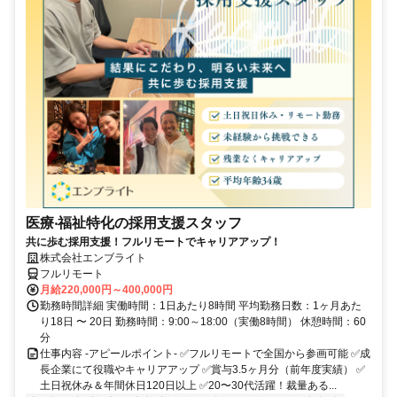
医療‧福祉特化の採用支援スタッフ
共に歩む採用支援！フルリモートでキャリアアップ！
株式会社エンブライト
フルリモート
月給220,000円～400,000円
勤務時間詳細 実働時間：1日あたり8時間 平均勤務日数：1ヶ月あた
り18日 〜 20日 勤務時間：9:00～18:00（実働8時間） 休憩時間：60
分
仕事内容 -アピールポイント- ✅フルリモートで全国から参画可能 ✅成
長企業にて役職やキャリアアップ ✅賞与3.5ヶ月分（前年度実績） ✅
土日祝休み＆年間休日120日以上 ✅20〜30代活躍！裁量ある...