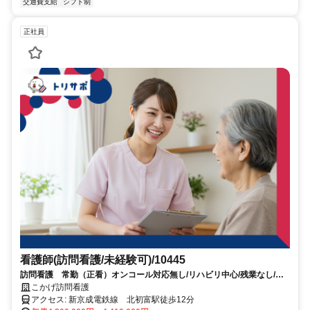
交通費支給
シフト制
正社員
看護師(訪問看護/未経験可)/10445
訪問看護 常勤（正看）オンコール対応無し/リハビリ中心/残業なし/訪
問未経験者歓迎/定年60歳
こかげ訪問看護
アクセス: 新京成電鉄線 北初富駅徒歩12分