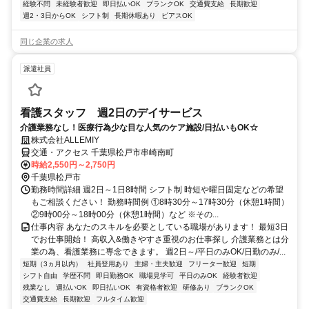
経験不問
未経験者歓迎
即日払いOK
ブランクOK
交通費支給
長期歓迎
週2・3日からOK
シフト制
長期休暇あり
ピアスOK
同じ企業の求人
派遣社員
看護スタッフ 週2日のデイサービス
介護業務なし！医療行為少な目な人気のケア施設/日払いもOK☆
株式会社ALLEMIY
交通・アクセス 千葉県松戸市串崎南町
時給2,550円～2,750円
千葉県松戸市
勤務時間詳細 週2日～1日8時間 シフト制 時短や曜日固定などの希望
もご相談ください！ 勤務時間例 ①8時30分～17時30分（休憩1時間）
②9時00分～18時00分（休憩1時間）など ※その...
仕事内容 あなたのスキルを必要としている職場があります！ 最短3日
でお仕事開始！ 高収入&働きやすさ重視のお仕事探し 介護業務とは分
業の為、看護業務に専念できます。 週2日～/平日のみOK/日勤のみ/...
短期（3ヵ月以内）
社員登用あり
主婦・主夫歓迎
フリーター歓迎
短期
シフト自由
学歴不問
即日勤務OK
職場見学可
平日のみOK
経験者歓迎
残業なし
週払いOK
即日払いOK
有資格者歓迎
研修あり
ブランクOK
交通費支給
長期歓迎
フルタイム歓迎