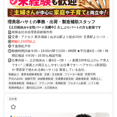
理美容ハサミの事務・出荷・製造補助スタッフ
【土日祝休み✨女性パート活躍中】久しぶりパートの方も歓迎です
有限会社水谷理美容鋏製作所
交通・アクセス 新京成線くぬぎ山駅より徒歩10分･五香駅よりバス10
分
時給1,150円以上
千葉県松戸市
勤務時間詳細 9:00～18:00の間で1日6～8時間 ★平日週4日～OK！時
間応相談 ※9:00～16:00も相談可能
仕事内容 ⋆⸜ 土日祝休み｜週4日～OK！ ⸝⋆ 創業100年以上のレア求人
です♪-* ご家庭との両立もしやすいお仕事です✨ ヘアサロン(美容院)
や 理容室で使われる鋏(ハサミ)を 製造している会社...
制服あり
業界未経験者歓迎
主婦・主夫歓迎
フリーター歓迎
学歴不問
平日のみOK
経験不問
未経験者歓迎
交通費全額支給
経験者歓迎
残業なし
有資格者歓迎
研修あり
ブランクOK
長期歓迎
フルタイム歓迎
シフト制
長期休暇あり
週4日以上OK
土日祝休み
正社員