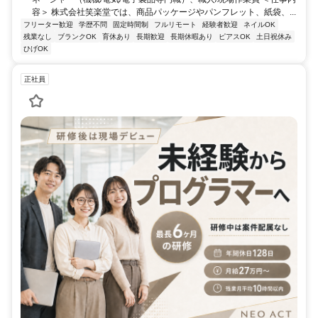
容＞ 株式会社笑楽堂では、商品パッケージやパンフレット、紙袋、...
フリーター歓迎
学歴不問
固定時間制
フルリモート
経験者歓迎
ネイルOK
残業なし
ブランクOK
育休あり
長期歓迎
長期休暇あり
ピアスOK
土日祝休み
ひげOK
正社員