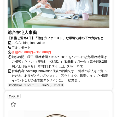
総合在宅人事職
【目指せ週休4日】「働き方ファースト」な環境で縁の下の力持ちとし
て活躍する人事ポジション｜20代30代活躍中
LLC.Abthing Innovation
フルリモート
月給260,000円～360,000円
勤務時間・曜日: 勤務時間：9:00〜18:00をベースに想定/勤務時間は
ご相談ください （実働8h・休憩1h） 勤務日：月〜金（完全週休2日
制／土日祝休み） 年間休日130日以上（GW・年末...
仕事内容: Abthing Innovation代表の西山です。 弊社の求人をご覧い
ただき、ありがとうございます。 . 私たちは今、携帯ショップや携帯
イベントなどの通信業界をメインに、「従業員...
固定時間制
フルリモート
残業なし
在宅OK
契約社員