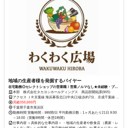
地域の生産者様を発掘するバイヤー
在宅勤務◎セレクトショップの営業職！営業ノルマなし★未経験・ブラ
ンクOK♪/インセンティブ・賞与あり
本部 株式会社タカヨシホールディングス 商品部開拓課(905)
アクセス ＪＲ京葉線 海浜幕張北口(中央口)徒歩約7分、京成千葉線 京
成幕張徒歩約22分、ＪＲ総武本線 幕張南口徒歩約24分
月給350,000円
千葉県千葉市美浜区
勤務時間 実働時間：8時間/日 平均勤務日数：1ヶ月あたり21日 9:00
～18:00（実働8時間・休憩1時間）
仕事内容 ＜具体的な仕事内容＞ ・地域の生産者や飲食店 （農家・レ
ストラン等）への営業 ・新店舗の候補地（全国）や 重点エリアへの