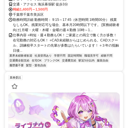
交通・アクセス 海浜幕張駅 徒歩3分
時給1,400円～1,500円
千葉県千葉市美浜区
勤務時間詳細 勤務時間： 9:15～17:45（休憩時間 1時間00分） 残業
なしもOK。残業対応可な場合、基本月20時間以下です。 [実務経験者
向け] 月曜・火曜・木曜・金曜の週４勤務 10時～1...
仕事内容 ⭐時短・週４勤務もOK！ご家庭との両立で働く方が多数！
在宅勤務の対応もOK！ ⭐CAD未経験からはじめられる。CADスクー
ル、訓練校卒スタートの先輩が多数はたらいています！ ⭐３年の抵触
日後...
業界未経験者歓迎
社員登用あり
学歴不問
固定時間制
職場見学可
経験不問
交通費全額支給
在宅OK
ブランクOK
交通費支給
駅近5分以内
服装自由
履歴書不要
髪型・髪色自由
業務委託