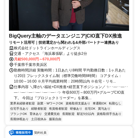
BigQuery主軸のデータエンジニア|CIO直下DX推進
リモート活用可｜技術選定から関われる&外部パートナー連携あり
株式会社ドットラインホールディングス
交通・アクセス 「海浜幕張駅」より徒歩2分
月給500,000円～670,000円
千葉県千葉市美浜区
勤務時間詳細 実働時間：1日あたり8時間 平均勤務日数：1ヶ月あた
り20日 フレックスタイム制（標準労働時間8時間） コアタイム：
10:00～16:00 ※月平均残業時間：20時間以内 ※在宅・リモ...
仕事内容 ＼障がい福祉×DX推進×経営直下ポジション／ ✨･･―･･―･･
―･･―･･―･･―･･―･･―･･✨ 年収600万～800万円×グループCIO直
下。 今回は『プロジェクトリーダー』を募集...
業界未経験者歓迎
副業・WワークOK
資格取得支援あり
車通勤OK
転勤なし
住宅手当あり
経験者歓迎
有資格者歓迎
研修あり
在宅OK
賞与あり
ブランクOK
育休あり
交通費支給
長期歓迎
駅近5分以内
資格取得手当あり
長期休暇あり
土日祝休み
服装自由
契約社員