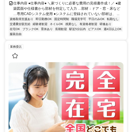
仕事内容 ●仕事内容● ＼家づくりに必要な費用の見積書作成！／ ●建
築図面や仕様書から部材を特定して入力 …部材：ドア・窓・床など
…専用CADシステム使用 ●システムに登録されていない部材は、 ...
資格取得支援あり
即日勤務OK
固定時間制
職場見学可
平日のみOK
転勤なし
交通費全額支給
経験者歓迎
ネイルOK
残業なし
有資格者歓迎
研修あり
在宅OK
ブランクOK
育休あり
長期歓迎
駅近5分以内
ピアスOK
週4日以上OK
服装自由
業務委託