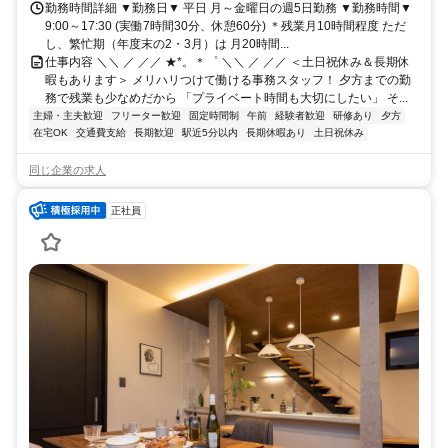
勤務時間詳細 ▼勤務日▼ 平日 月～金曜日の週5日勤務 ▼勤務時間▼
9:00～17:30 (実働7時間30分、休憩60分) ＊残業月10時間程度 ただ
し、繁忙期（年度末の2・3月）は 月20時間...
仕事内容 ＼＼ ／ ／／ ★*。＊゜ ＼＼ ／ ／／ ＜土日祝休み＆長期休
暇もあります＞ メリハリつけて働ける事務スタッフ！ 夕方までの勤
務で残業も少なめだから 「プライベート時間も大切にしたい」 そ...
主婦・主夫歓迎
フリーター歓迎
固定時間制
午前
経験者歓迎
研修あり
夕方
在宅OK
交通費支給
長期歓迎
駅近5分以内
長期休暇あり
土日祝休み
同じ企業の求人
正社員