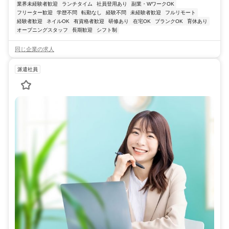
業界未経験者歓迎
ランチタイム
社員登用あり
副業・WワークOK
フリーター歓迎
学歴不問
転勤なし
経験不問
未経験者歓迎
フルリモート
経験者歓迎
ネイルOK
有資格者歓迎
研修あり
在宅OK
ブランクOK
育休あり
オープニングスタッフ
長期歓迎
シフト制
同じ企業の求人
派遣社員