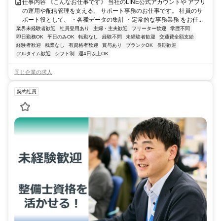
仕事内容 《こんなお仕事です》 当社のLINE公式アカウントや アプリ
の運用や配信管理を支える、 サポート事務のお仕事です。 社員のサ
ポート役として、 ・各種データの集計 ・定常的な事務業務 をお任...
業界未経験者歓迎
社員登用あり
主婦・主夫歓迎
フリーター歓迎
学歴不問
即日勤務OK
平日のみOK
転勤なし
経験不問
未経験者歓迎
交通費全額支給
経験者歓迎
残業なし
有資格者歓迎
賞与あり
ブランクOK
長期歓迎
フルタイム歓迎
シフト制
週4日以上OK
同じ企業の求人
契約社員