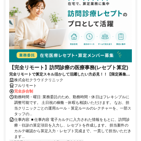
【完全リモート】訪問診療の医療事務(レセプト算定)
完全リモートで算定スキル活かして活躍したい方必見！！【限定募集】
完全リモート｜在宅医療レセプト算定（成果報酬型／業務委託）
株式会社クラウドクリニック
フルリモート
完全歩合制
勤務時間・曜日: 業務委託のため、勤務時間・休日はフレキシブルに
調整可能です。 土日祝の稼働・休暇も相談いただけます。 なお、担
当クリニックごとの運用ルール・算定ルールのレクチャーを、一部ス
タッフの...
仕事内容: ■ 仕事内容 電子カルテに入力された情報をもとに、訪問診
療・往診の算定項目を入力し、レセプトを作成します。 担当案件の
カルテ確認から算定入力・レセプト完成まで、一貫して担当いただき
ます...