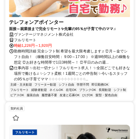
テレフォンアポインター
面接～就業後まで完全リモート✨先輩の95％が子育て中のママ♫
ヴァンテージマネジメント株式会社
フルリモート
時給1,226円～1,920円
勤務時間詳細 完全シフト制 希望を最大限考慮します♫ ⏰月～金でシ
フト自由！ （稼働目安時間： 9:00～17:00 ） ※週9時間以上の稼働を
想定 ⏰お好きな時間帯で1日3時間～！ ⏰平日のみの週...
仕事内容 ✨出社一切ナシ！フルリモート求人！ ✨全国どこでも好きな
場所で働ける♫ ✨シフト柔軟！1週間ごとの申告制 ✨今いるスタッフ
の95％が子育てママ ༶ ༶ ༶ ༶ ༶ ༶ ༶ ༶ ༶ ༶ ༶ ༶...
主婦・主夫歓迎
フリーター歓迎
シフト自由
学歴不問
即日勤務OK
フルリモート
経験者歓迎
ネイルOK
在宅OK
ブランクOK
長期歓迎
シフト制
ピアスOK
服装自由
履歴書不要
友達と応募OK
ひげOK
髪型・髪色自由
契約社員