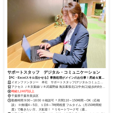
サポートスタッフ デジタル・コミュニケーション
【PC・Excelスキル活かせる】事務処理がメインのお仕事！昇給＆賞与
あり★土日祝休み★髪色自由
イオンファンタジー 本社 サポートスタッフ(デジタルコミュニケ
ーションチーム)
アクセス ＪＲ京葉線/ＪＲ武蔵野線 海浜幕張北口(中央口)徒歩約8分、
ＪＲ京葉線/ＪＲ武蔵野線 幕張豊砂徒歩約20分、京成千葉線 京成幕張
時給1,240円以上
徒歩約26分
千葉県千葉市美浜区
勤務時間 9:00～18:00 ※相談可 ＊月間110～150時間～OK（応相
談） ※例/週4～5日、１日6～7時間程度 フルタイム（月150時間程
度）で働きたい方、大歓迎！ ＊リモートワーク可（週...