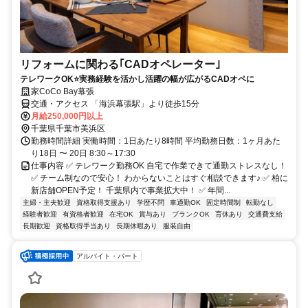
リフォームに関わる｢CADオペレーター｣
テレワークOK⭐実務経験を活かし活躍の幅が広がるCADオペに
家CoCo Bay幕張
交通・アクセス 「海浜幕張駅」より徒歩15分
月給250,000円以上
千葉県千葉市美浜区
勤務時間詳細 実働時間：1日あたり8時間 平均勤務日数：1ヶ月あた
り18日 〜 20日 8:30～17:30
仕事内容 ✅ テレワーク勤務OK 自宅で作業できて通勤ストレスなし！
✅ チーム制なので安心！ わからないことはすぐ相談できます♪ ✅ 柏に
新店舗OPEN予定！ 千葉県内で事業拡大中！ ✅ 年間...
主婦・主夫歓迎
資格取得支援あり
学歴不問
車通勤OK
固定時間制
転勤なし
経験者歓迎
有資格者歓迎
在宅OK
賞与あり
ブランクOK
育休あり
交通費支給
長期歓迎
資格取得手当あり
長期休暇あり
服装自由
アルバイト・パート