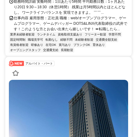
勤務時間詳細 実働時間：1日あたり5時間 平均勤務日数：1ヶ月あた
り20日 9:30～18:30（休憩1時間） 残業は月5時間以内とほとんどな
し。 ワークライフバランスを 実現できますよ。 ￣￣...
仕事内容 雇用形態：正社員 職種：web/オープンプログラマー、ゲー
ムプログラマー、ゲームデバッガー DOTS&LINX代表取締役の武井で
す！このような方とお会い出来たら嬉しいです！ ⏩転職したら...
業界未経験者歓迎
ランチタイム
資格取得支援あり
フリーター歓迎
学歴不問
固定時間制
職場見学可
転勤なし
経験不問
未経験者歓迎
交通費全額支給
有資格者歓迎
研修あり
在宅OK
賞与あり
ブランクOK
育休あり
オープニングスタッフ
交通費支給
長期歓迎
アルバイト・パート