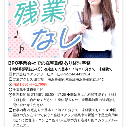
BPO事業会社での在宅勤務あり経理事務
【海浜幕張駅徒歩4分】在宅あり☆基本１７時２０分まで！未経験でも
ＯＫ★ 直接雇用実績あり！
株式会社スタッフサービス 仕事No/24-04432914
交通アクセス 最寄駅：海浜幕張駅 京葉線海浜幕張駅徒歩4分
時給1,650円～1,700円
千葉県千葉市美浜区
勤務時間 固定時間制 08:50～17:20 ◆開始日はご相談可能です！詳し
くはお問い合わせください！ ※休憩６０分。※勤務時間の詳細はお
問い合わせください。
仕事内容 在宅あり☆基本１７時２０分まで！未経験でもＯＫ★ ◆同
業務の方が在籍中で安心＊当社スタッフ就業中☆駅近＊休憩室利用可
♪近くに飲食店・コンビニあり♪未経験の方も応募可能＊カジュアル＆
デニムス...