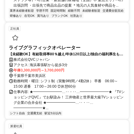
出張訪問 ・出張先で商品出品の提案 ＊地元の人気食材や商品を...
業界未経験者歓迎
学歴不問
固定時間制
経験不問
未経験者歓迎
交通費全額支給
研修あり
在宅OK
賞与あり
ブランクOK
社割あり
正社員
ライブグラフィックオペレーター
【未経験OK】有給取得率80％越え/年休120日以上/独自の福利厚生も充
実！
株式会社QVCジャパン
アクセス: 海浜幕張駅から徒歩3分
年俸3,300,000円～3,700,000円
千葉県千葉市美浜区
勤務時間・曜日: シフト制（実働9時間／4勤2休） 早番 06:00～
15:00 遅番 17:00～26:00 ⏰休憩60分
仕事内容: ★━━━━━━━━…‥・‥…━━━━━━━━★ 『TVシ
ョッピングQVC』でお馴染み！ 三井物産と世界最大級TVショッピン
グ企業の合弁会社 ★━━━━━━━━…‥・‥…
━━━━━━━━★...
シフト自由
交通費支給
駅近5分以内
派遣社員