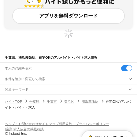
アプリを無料ダウンロード
千葉県、海浜幕張駅、在宅OKのアルバイト・バイト求人情報
求人の詳細を表示
条件を追加・変更して検索
市区町村を追加・変更
関連キーワード
完全在宅ワーク 全国
シール貼り 在宅
現在地周辺
ガチャガチャ
犬カフェ
千葉県
駅を追加・変更
バイトTOP
千葉県
千葉市
美浜区
海浜幕張駅
在宅OKのアルバ
千葉県
すべて
イト・バイト・求人
千葉市
すべて
職種を追加・変更
JR武蔵野線
中央区
花見川区
稲毛区
若葉区
緑区
美浜区
南流山駅
新松戸駅
新八柱駅
東松戸駅
市川大野駅
船橋法典駅
西船橋駅
飲食・フードサービス
銚子市
市川市
船橋市
館山市
木更津市
松戸市
野田市
茂原市
成田市
佐倉市
東金市
特徴を追加・変更
飲食・フードサービス
すべて
ヘルプ・お問い合わせ
サイトマップ
利用規約・プライバシーポリシー
JR中央・総武線
旭市
習志野市
柏市
勝浦市
市原市
流山市
八千代市
我孫子市
鴨川市
鎌ケ谷市
ホールスタッフ
キッチンスタッフ
皿洗い・洗い場
精肉・鮮魚加工
給食調理
人気
[企業]求人広告の掲載相談
市川駅
本八幡駅
下総中山駅
西船橋駅
船橋駅
東船橋駅
津田沼駅
幕張本郷駅
幕張駅
君津市
富津市
浦安市
四街道市
袖ケ浦市
八街市
印西市
白井市
富里市
南房総市
雇用形態を追加・変更
パン屋（ベーカリー）
フードカウンター販売員
バー（BAR）・バーテンダー
日払いOK
高校生歓迎
学生歓迎
深夜の仕事
髪型・髪色自由
ひげOK
ネイルOK
新検見川駅
稲毛駅
西千葉駅
千葉駅
匝瑳市
香取市
山武市
いすみ市
大網白里市
印旛郡
香取郡
山武郡
長生郡
夷隅郡