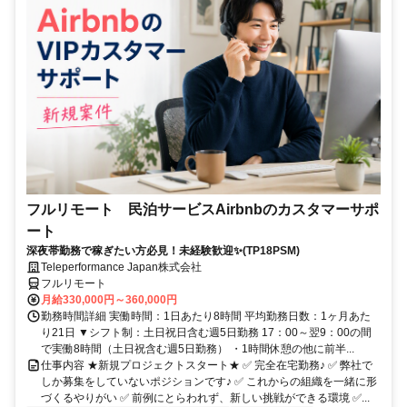
フルリモート 民泊サービスAirbnbのカスタマーサポ
ート
深夜帯勤務で稼ぎたい方必見！未経験歓迎✨(TP18PSM)
Teleperformance Japan株式会社
フルリモート
月給330,000円～360,000円
勤務時間詳細 実働時間：1日あたり8時間 平均勤務日数：1ヶ月あた
り21日 ▼シフト制：土日祝日含む週5日勤務 17：00～翌9：00の間
で実働8時間（土日祝含む週5日勤務） ・1時間休憩の他に前半...
仕事内容 ★新規プロジェクトスタート★ ✅ 完全在宅勤務♪ ✅ 弊社で
しか募集をしていないポジションです♪ ✅ これからの組織を一緒に形
づくるやりがい ✅ 前例にとらわれず、新しい挑戦ができる環境 ✅...