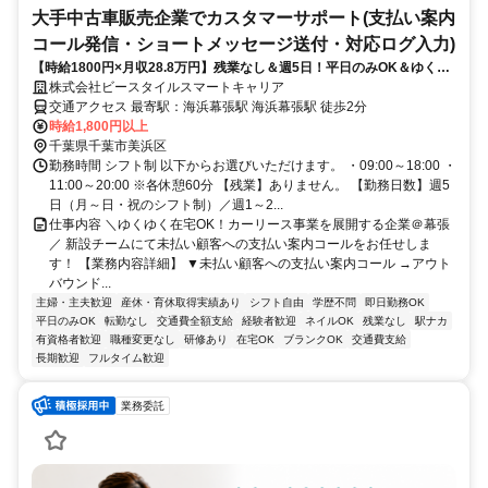
大手中古車販売企業でカスタマーサポート(支払い案内
コール発信・ショートメッセージ送付・対応ログ入力)
【時給1800円×月収28.8万円】残業なし＆週5日！平日のみOK＆ゆくゆ
く在宅相談可な大手中古車企業での案内コール・ログ入力アシスタント
株式会社ビースタイルスマートキャリア
交通アクセス 最寄駅：海浜幕張駅 海浜幕張駅 徒歩2分
時給1,800円以上
千葉県千葉市美浜区
勤務時間 シフト制 以下からお選びいただけます。 ・09:00～18:00 ・
11:00～20:00 ※各休憩60分 【残業】ありません。 【勤務日数】週5
日（月～日・祝のシフト制）／週1～2...
仕事内容 ＼ゆくゆく在宅OK！カーリース事業を展開する企業＠幕張
／ 新設チームにて未払い顧客への支払い案内コールをお任せしま
す！ 【業務内容詳細】 ▼未払い顧客への支払い案内コール →アウト
バウンド...
主婦・主夫歓迎
産休・育休取得実績あり
シフト自由
学歴不問
即日勤務OK
平日のみOK
転勤なし
交通費全額支給
経験者歓迎
ネイルOK
残業なし
駅ナカ
有資格者歓迎
職種変更なし
研修あり
在宅OK
ブランクOK
交通費支給
長期歓迎
フルタイム歓迎
業務委託