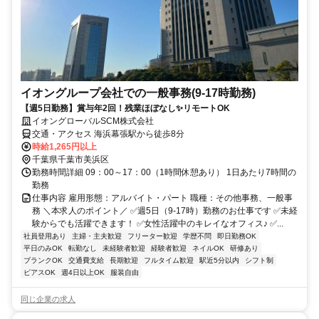
イオングループ会社での一般事務(9-17時勤務)
【週5日勤務】賞与年2回！残業ほぼなし✨リモートOK
イオングローバルSCM株式会社
交通・アクセス 海浜幕張駅から徒歩8分
時給1,265円以上
千葉県千葉市美浜区
勤務時間詳細 09：00～17：00（1時間休憩あり） 1日あたり7時間の
勤務
仕事内容 雇用形態：アルバイト・パート 職種：その他事務、一般事
務 ＼本求人のポイント／ ✅週5日（9-17時）勤務のお仕事です ✅未経
験からでも活躍できます！ ✅女性活躍中のキレイなオフィス♪ ✅...
社員登用あり
主婦・主夫歓迎
フリーター歓迎
学歴不問
即日勤務OK
平日のみOK
転勤なし
未経験者歓迎
経験者歓迎
ネイルOK
研修あり
ブランクOK
交通費支給
長期歓迎
フルタイム歓迎
駅近5分以内
シフト制
ピアスOK
週4日以上OK
服装自由
同じ企業の求人