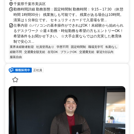
千葉県千葉市美浜区
勤務時間詳細 勤務形態：固定時間制 勤務時間： 9:15～17:30 （休憩
時間 1時間00分） 残業無しも可能です。 残業がある場合は10時間。
清算は１分単位です。 セキュリティカードで入退場を管...
仕事内容 ☆パソコンの基本操作ができればOK！未経験から始められ
るデスクワーク ☆週４勤務・時短勤務を希望の方もエントリーOK！
希望条件をお聞かせ下さい。 ☆大手企業ならではの充実した教育体
制で安心ス...
業界未経験者歓迎
社員登用あり
学歴不問
固定時間制
職場見学可
転勤なし
経験不問
交通費全額支給
在宅OK
ブランクOK
交通費支給
駅近5分以内
服装自由
正社員