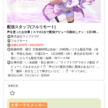
配信スタッフ(フルリモート)
声を使ったお仕事｜スマホ1台で配信デビュー◎顔出しナシ・1日1時間
～OK♪
株式会社ライブナウV
フルリモート
月給2,000円～600,000円
勤務時間・曜日: ⏰勤務時間は自由！ 24時間いつでも配信可能 （深
夜・早朝も自由） ⛅週1日〜、1日1時間～OK！ ⛺完全在宅OK！ 全
国どこからでも配信可能 ✨副業・WワークOK
仕事内容: ＼✨未経験・初心者OK✨／ "ライブナウV"でボイス配信 デ
ビューしてみませんか？ ✋「声だけの配信活動に興味があるけど…」
✋「趣味・好きなことで稼ぎたいけど…」 ✋「やってみた...
週1日からOK
フルリモート
在宅OK
派遣社員