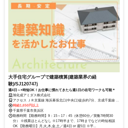
大手住宅グループで建築積算(建築業界の経
験)/SJ120747j
週4日～×時短OK！お仕事に慣れてきたら週1日の在宅ワークも可能＊
旭化成アミダス株式会社
アクセス ＪＲ京葉線 海浜幕張北口(中央口)徒歩約7分、京成千葉線 京
成幕張徒歩約22分、ＪＲ総武本線 幕張本郷東口徒歩約42分 「海浜幕
時給1,650円以上
張駅」徒歩4～5分／「幕張本郷駅」「京成幕張本郷駅」バス15分
千葉県千葉市美浜区
勤務時間 【勤務時間】9：15～17：45（休憩60分／実働7時間30
分） ※残業ほとんどなし ※17時半まで、17時までなどの時短相談
OK 【勤務曜日】月,火,木,金,土／週4日 or 週5日 ※平...