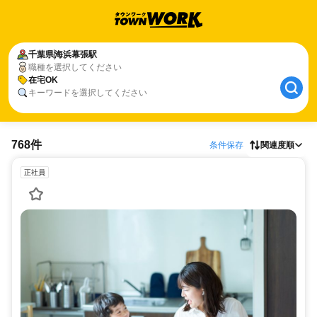
千葉県
海浜幕張駅
職種を選択してください
在宅OK
キーワードを選択してください
768件
条件保存
関連度順
正社員