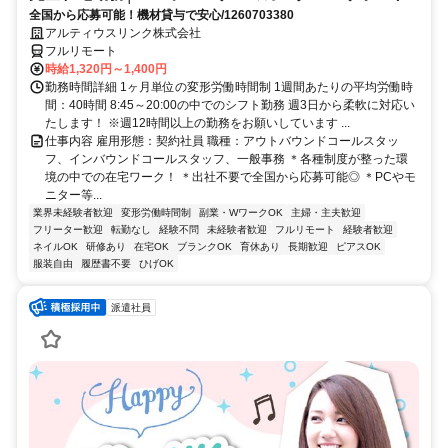
全国から応募可能！機材貸与で安心/1260703380
アルティウスリンク株式会社
フルリモート
時給1,320円～1,400円
勤務時間詳細 1ヶ月単位の変形労働時間制 1週間あたりの平均労働時
間：40時間 8:45～20:00の中でのシフト勤務 週3日から柔軟に対応い
たします！ ※週12時間以上の勤務をお願いしています ...
仕事内容 雇用形態：契約社員 職種：アウトバウンドコールスタッ
フ、インバウンドコールスタッフ、一般事務 ＊各種制度が整った環
境の中での在宅ワーク！ ＊出社不要で全国から応募可能◎ ＊PCやモ
ニター等...
業界未経験者歓迎
変形労働時間制
副業・WワークOK
主婦・主夫歓迎
フリーター歓迎
転勤なし
経験不問
未経験者歓迎
フルリモート
経験者歓迎
ネイルOK
研修あり
在宅OK
ブランクOK
育休あり
長期歓迎
ピアスOK
服装自由
履歴書不要
ひげOK
派遣社員