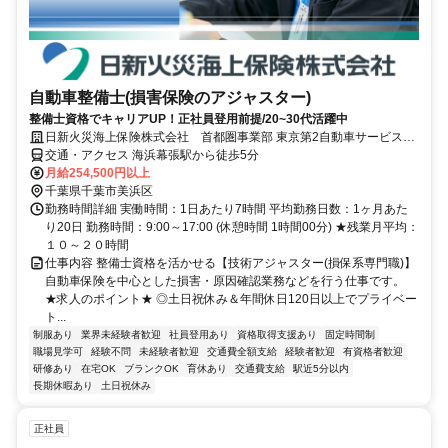
自動車整備士(損害保険のアジャスター)
整備士資格でキャリアUP！正社員登用前提/20~30代活躍中
日新火災海上保険株式会社 首都圏事業部 東京第2自動車サービスグ
ループ 千葉サービスセンター
交通・アクセス 海浜幕張駅から徒歩5分
月給254,500円以上
千葉県千葉市美浜区
勤務時間詳細 実働時間：1日あたり7時間 平均勤務日数：1ヶ月あた
り20日 勤務時間：9:00～17:00 (休憩時間 1時間00分) ★残業月平均：
１０～２０時間
仕事内容 整備士資格を活かせる【技術アジャスター(損保系専門職)】
自動車保険を中心とした損害・原因確認業務などを行う仕事です。
★求人のポイント★ ◎土日祝休み＆年間休日120日以上でプライベー
ト...
制服あり
業界未経験者歓迎
社員登用あり
資格取得支援あり
固定時間制
職場見学可
経験不問
未経験者歓迎
交通費全額支給
経験者歓迎
有資格者歓迎
研修あり
在宅OK
ブランクOK
育休あり
交通費支給
駅近5分以内
長期休暇あり
土日祝休み
正社員