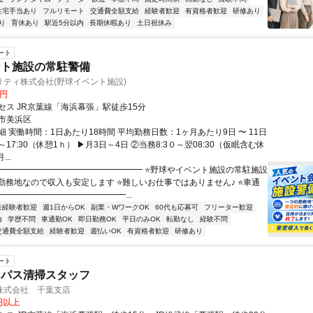
住宅手当あり
フルリモート
交通費全額支給
経験者歓迎
有資格者歓迎
研修あり
り
育休あり
駅近5分以内
長期休暇あり
土日祝休み
ート
ント施設の常駐警備
リティ株式会社(野球イベント施設)
0円
セス JR京葉線「海浜幕張」駅徒歩15分
市美浜区
 実働時間：1日あたり18時間 平均勤務日数：1ヶ月あたり9日 〜 11日
0～17:30（休憩1ｈ） ▶月3日～4日 ②当務8:3０～翌08:30（仮眠含む休
...
━━━━━━━━━━━━━━━━━━ ⭐野球やイベント施設の常駐施設
定勤務地なので収入も安定します ⭐難しいお仕事ではありません♪ ⭐車通
━━━━━━━━━━━━━━━...
未経験者歓迎
週1日からOK
副業・WワークOK
60代も応募可
フリーター歓迎
由
学歴不問
車通勤OK
即日勤務OK
平日のみOK
転勤なし
経験不問
交通費全額支給
経験者歓迎
週払いOK
有資格者歓迎
研修あり
ート
ンパス清掃スタッフ
株式会社 千葉支店
0円以上