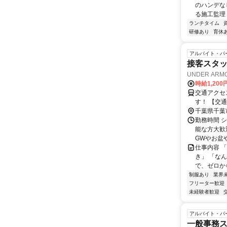
のハンデな
る施工監理 
ランチタイム
研修あり
育休
アルバイト・パ
接客スタッ
UNDER ARM
時給1,20
交通アクセス 最寄駅：海
す！ 
千葉県千葉
勤務時間 シ
能な方大歓
GWやお盆や
仕事内容 
き」 「な
で、ゼロか
制服あり
業界
フリーター歓迎
未経験者歓迎
アルバイト・パ
一般事務