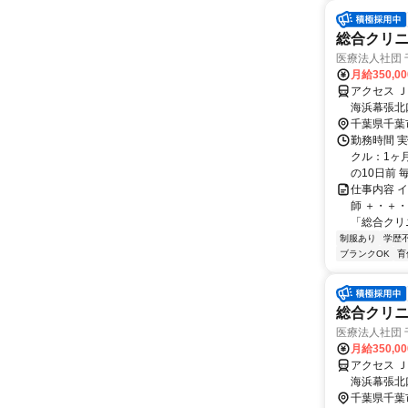
総合クリニ
医療法人社団
月給350,0
アクセス 
海浜幕張北
千葉県千葉
勤務時間 実
クル：1ヶ
の10日前 毎
仕事内容 
師 ＋・＋
「総合クリ
制服あり
学歴
ブランクOK
育
総合クリニ
医療法人社団
月給350,0
アクセス 
海浜幕張北
千葉県千葉