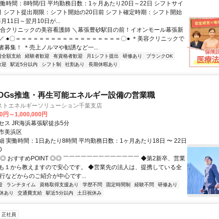
働時間：8時間/日 平均勤務日数：1ヶ月あたり20日～22日 シフトサイ
月 シフト提出期限：シフト開始の20日前 シフト確定時期：シフト開始
月11日～翌月10日が...
総合クリニックの美容看護師 ＼幕張豊砂駅目の前！イオンモール幕張新
／ ●〇＝＝＝＝＝＝＝＝＝＝＝＝＝＝＝＝＝＝〇● ＊美容クリニックで
者募集！ ＊売上ノルマや勧誘など一...
費全額支給
経験者歓迎
有資格者歓迎
月1シフト提出
研修あり
ブランクOK
歓迎
駅近5分以内
シフト制
社割あり
長期休暇あり
DGs推進・再生可能エネルギー設備の営業職
ストエネルギーソリューション千葉支店
0円～1,000,000円
セス JR海浜幕張駅徒歩5分
市美浜区
 実働時間：1日あたり8時間 平均勤務日数：1ヶ月あたり18日 〜 22日
0
◎ おすすめPOINT ◎◎ ￣￣￣￣￣￣￣￣￣￣￣￣￣ ◆第2新卒、営業
も１から教えますので安心です。 ◆営業先の法人は、提携している全
行などからのご紹介が中心です...
迎
ランチタイム
資格取得支援あり
学歴不問
固定時間制
経験不問
研修あり
休あり
交通費支給
駅近5分以内
土日祝休み
正社員