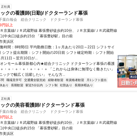
正社員
ックの看護師(日勤)/ドクターランド幕張
 千葉白報会 総合クリニック ドクターランド幕張
00円以上
ＪＲ京葉線/ＪＲ武蔵野線 幕張豊砂徒歩約10分、ＪＲ京葉線/ＪＲ武蔵野線
口(中央口)徒歩約15分 「幕張豊砂駅」目の前
市美浜区
働時間：8時間/日 平均勤務日数：1ヶ月あたり20日～22日 シフトサイ
月 シフト提出期限：シフト開始の20日前 シフト確定時期：シフト開始
月11日～翌月10日が...
イオンモール幕張新都心内★総合クリニック ドクターランド幕張の看護
・＋・＋・＋・＋・＋・＋・＋ 「これからは身体に無理なく働きたい」
ニックで幅広く活躍したい」 そんな方...
不問
職場見学可
交通費全額支給
経験者歓迎
有資格者歓迎
月1シフト提出
休あり
長期歓迎
駅近5分以内
シフト制
社割あり
長期休暇あり
正社員
ックの美容看護師/ドクターランド幕張
 千葉白報会 総合クリニック ドクターランド幕張
00円以上
ＪＲ京葉線/ＪＲ武蔵野線 幕張豊砂徒歩約10分、ＪＲ京葉線/ＪＲ武蔵野線
口(中央口)徒歩約15分 「幕張豊砂駅」目の前
市美浜区