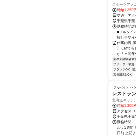
スターツアメ
時給1,250
交通・アク
千葉県千葉
勤務時間詳細
■フルタイム
校行事やイベ
仕事内容 雇
〕 CMで
か？ ♦ 同年代
業界未経験者歓
フリーター歓迎
ブランクOK
交
週4日以上OK
アルバイト・パ
レストラ
北海道キッチン
時給1,30
アクセス 
千葉県千葉
勤務時間 ・
ル：1週間
日前 上記より