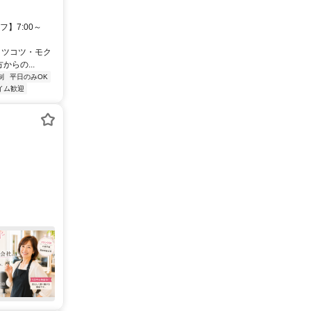
】7:00～
コツコツ・モク
らの...
制
平日のみOK
イム歓迎