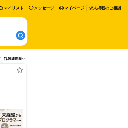
マイリスト
メッセージ
マイページ
求人掲載のご相談
存
関連度順