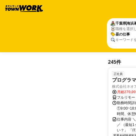
千葉県
海浜
職種を選択
昼の仕事
キーワード
245件
正社員
プログラマ
株式会社ネオ
月給270,0
フルリモー
勤務時間詳細
①9:00~
時間、休憩6.
仕事内容 
／ （最短
い？」 「I
業界未経験者歓