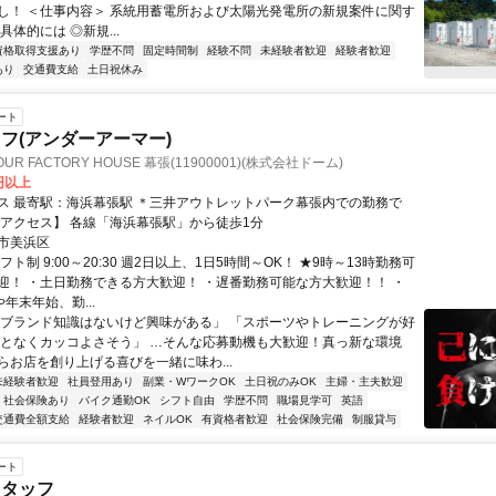
し！ ＜仕事内容＞ 系統用蓄電所および太陽光発電所の新規案件に関す
具体的には ◎新規...
資格取得支援あり
学歴不問
固定時間制
経験不問
未経験者歓迎
経験者歓迎
あり
交通費支給
土日祝休み
ート
フ(アンダーアーマー)
OUR FACTORY HOUSE 幕張(11900001)(株式会社ドーム)
0円以上
浜幕張駅 ＊三井アウトレットパーク幕張内での勤務で
【交通アクセス】 各線「海浜幕張駅」から徒歩1分
市美浜区
フト制 9:00～20:30 週2日以上、1日5時間～OK！ ★9時～13時勤務可
迎！ ・土日勤務できる方大歓迎！ ・遅番勤務可能な方大歓迎！！ ・
年末年始、勤...
「ブランド知識はないけど興味がある」 「スポーツやトレーニングが好
んとなくカッコよさそう」 …そんな応募動機も大歓迎！真っ新な環境
らお店を創り上げる喜びを一緒に味わ...
未経験者歓迎
社員登用あり
副業・WワークOK
土日祝のみOK
主婦・主夫歓迎
社会保険あり
バイク通勤OK
シフト自由
学歴不問
職場見学可
英語
交通費全額支給
経験者歓迎
ネイルOK
有資格者歓迎
社会保険完備
制服貸与
ート
スタッフ