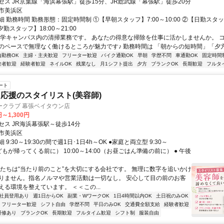
セス JR京葉線「海浜幕張駅」徒歩15分、JR総武線「幕張駅」徒歩20分
市美浜区
 勤務時間 勤務形態：固定時間制 ①【早朝スタッフ】7:00～10:00 ②【日勤スタッフ
【夕勤スタッフ】18:00～21:00
大学キャンパス内の清掃業務です。 あなたの得意な掃除を仕事に活かしませんか。 
のペースで無理なく働けるところが魅力です♪ 勤務時間は 「朝からの短時間」「夕方か
内勤務OK
主婦・主夫歓迎
フリーター歓迎
バイク通勤OK
早朝
学歴不問
車通勤OK
固定時間
験者歓迎
経験者歓迎
ネイルOK
残業なし
月1シフト提出
夕方
ブランクOK
長期歓迎
フルタ
ート
応援のスタイリスト(美容師)
ークラブ 幕張ベイタウン店
円～1,300円
セス JR海浜幕張駅～徒歩14分
市美浜区
9:30～19:30の間で週1日･1日4h～OK ●家庭と両立型 9:30～
子どもが帰ってくる前に） 10:00～14:00（お昼ごはん準備の前に） ● 午後
私たちは“当たり前のこと”を大切にする会社です。 無理に数字を追いかけ
りません。指名ノルマや営業活動は一切なし。 安心して目の前のお客
える環境を整えています。 ＜＜この...
社員登用あり
週1日からOK
副業・WワークOK
1日4時間以内OK
土日祝のみOK
フリーター歓迎
シフト自由
学歴不問
平日のみOK
交通費全額支給
経験者歓迎
研修あり
ブランクOK
長期歓迎
フルタイム歓迎
シフト制
服装自由