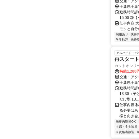
交通・アク
千葉県千葉
勤務時間詳細
15:00 ③
仕事内容 
モクと自分
制服あり
扶養
学生歓迎
未経
アルバイト・パ
再スタート
カットオンリ
時給1,200
交通・アク
千葉県千葉
勤務時間詳細 
13:30（
だけ型 13...
仕事内容 
る必要はあ
様と向き合
扶養内勤務OK
主婦・主夫歓迎
有資格者歓迎