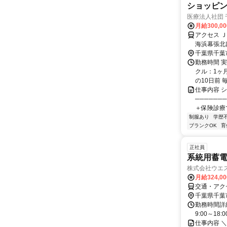
ショッピン
医療法人社団
月給300,0
アクセス 
海浜幕張北
千葉県千葉
勤務時間 実
クル：1ヶ
の10日前 毎
仕事内容 
──────
＋保険診療
制服あり
学歴
ブランクOK
育
正社員
系統用蓄
株式会社ウエ
月給324,0
交通・アク
千葉県千葉
勤務時間詳細
9:00～18:0
仕事内容 ＼