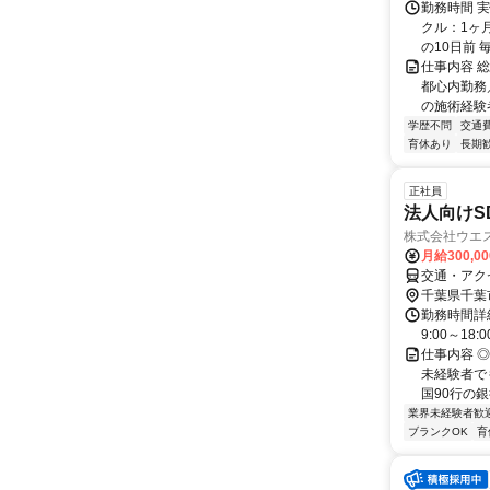
勤務時間 実
クル：1ヶ
の10日前 毎
仕事内容 
都心内勤務
の施術経験
学歴不問
交通
育休あり
長期
正社員
法人向けS
株式会社ウエ
月給300,00
交通・アク
千葉県千葉
勤務時間詳細
9:00～18:0
仕事内容 ◎
未経験者で
国90行の銀
業界未経験者歓
ブランクOK
育