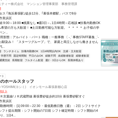
ニティー株式会社 マンション管理事業部 事務管理課
円
セス ｢海浜幕張駅｣徒歩12分、｢幕張本郷駅」バスで8分
市美浜区
 9:00～18:00 ■残業なし ■週3日～､1日4時間～応相談 ■扶養内勤務OK
希望の方も大歓迎！ ■土日勤務可能な方歓迎。 ＊ ＊ ＊ ＊ お子様の学
ン...
用形態：アルバイト・パート 職種：一般事務 〔 ˗ˏˋ 事務STAFF募集 ˎˊ˗
もお馴染み！ 「スターツグループ」で、 家庭と両立しながら働きません
...
迎
ランチタイム
扶養内勤務OK
1日4時間以内OK
主婦・主夫歓迎
学歴不問
固定時間制
平日のみOK
経験不問
未経験者歓迎
経験者歓迎
通費支給
長期歓迎
フルタイム歓迎
週2・3日からOK
長期休暇あり
ート
ンのホールスタッフ
YOSHIMI(ヨシミ) イオンモール幕張新都心店
0円以上
ＪＲ京葉線/ＪＲ武蔵野線 幕張豊砂徒歩約10分 幕張豊砂駅すぐ
市美浜区
勤務時間： [1] 09:00～22:30 ・最低勤務日数（週）：2日 シフトサイク
 シフト提出期限：シフト開始の7日前 シフト確定時期：シフト開始の4
、1日4...