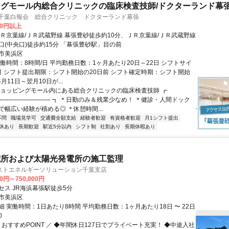
グモール内総合クリニックの臨床検査技師/ドクターランド幕
 千葉白報会 総合クリニック ドクターランド幕張
00円以上
ＪＲ京葉線/ＪＲ武蔵野線 幕張豊砂徒歩約10分、ＪＲ京葉線/ＪＲ武蔵野線
口(中央口)徒歩約15分 「幕張豊砂駅」目の前
市美浜区
働時間：8時間/日 平均勤務日数：1ヶ月あたり20日～22日 シフトサイ
月 シフト提出期限：シフト開始の20日前 シフト確定時期：シフト開始
月11日～翌月10日が...
ショッピングモール内にある総合クリニックの臨床検査技師 ┏
──────────── ┓ ＊日勤のみ＆残業少なめ！ ＊健診・人間ドック
で幅広い経験が積める◎ ＊休憩時間...
不問
職場見学可
交通費全額支給
経験者歓迎
有資格者歓迎
月1シフト提出
休あり
長期歓迎
駅近5分以内
シフト制
社割あり
長期休暇あり
電所および太陽光発電所の施工監理
ストエネルギーソリューション千葉支店
00円～750,000円
セス JR海浜幕張駅徒歩5分
市美浜区
 実働時間：1日あたり8時間 平均勤務日数：1ヶ月あたり18日 〜 22日
0
 おすすめPOINT ／ ◆年間休日127日でプライベート充実！ ◆中途入社