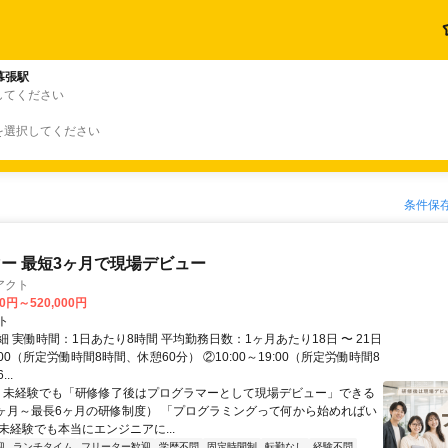
幕張駅
してください
を選択してください
条件保
ー 最短3ヶ月で現場デビュー
アクト
00円～520,000円
ト
 実働時間：1日あたり8時間 平均勤務日数：1ヶ月あたり18日 〜 21日
18:00（所定労働時間8時間、休憩60分） ②10:00～19:00（所定労働時間8
..
＼ 未経験でも「研修修了後はプログラマーとして現場デビュー」できる
1ヶ月～最長6ヶ月の研修制度） 「プログラミングって何から始めればい
T未経験でも本当にエンジニアに...
迎
ランチタイム
フリーター歓迎
学歴不問
固定時間制
転勤なし
経験不問