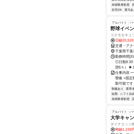
未経験者歓迎
在宅OK
賞与あ
アルバイト・パ
野球イベ
コスモセキュ
日給20,52
交通・アク
千葉県千葉
勤務時間詳細
①日勤8:3
憩6ｈ） ▶月
仕事内容 
警備 ⭐固
勤可能です 
制服あり
業界
短期
シフト自
未経験者歓迎
アルバイト・パ
大学キャ
ダイナエッジ
時給1,15