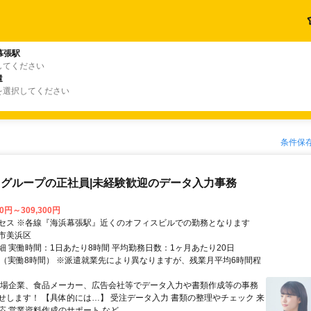
幕張駅
してください
遣
を選択してください
条件保
グループの正社員|未経験歓迎のデータ入力事務
00円～309,300円
セス ※各線『海浜幕張駅』近くのオフィスビルでの勤務となります
市美浜区
細 実働時間：1日あたり8時間 平均勤務日数：1ヶ月あたり20日
8:00（実働8時間） ※派遣就業先により異なりますが、残業月平均6時間程
上場企業、食品メーカー、広告会社等でデータ入力や書類作成等の事務
せします！ 【具体的には…】 受注データ入力 書類の整理やチェック 来
 営業資料作成のサポート など ...