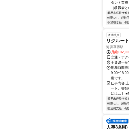
タント業務
（求職者と
業界未経験者歓
転勤なし
経験
交通費支給
長
派遣社員
リクルート
海浜幕張駅
月給192,0
交通・アク
千葉県千葉
勤務時間詳
9:00~1
度です。
仕事内容 
ート、書類
には…】 ■
業界未経験者歓
転勤なし
経験
交通費支給
長
人事(採用)