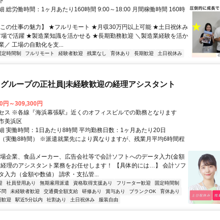
ト
 総労働時間：1ヶ月あたり160時間 9:00～18:00 月間稼働時間 160時
【この仕事の魅力】 ★フルリモート ★月収30万円以上可能 ★土日祝休み
市場で活躍 ★製造業知識を活かせる ★長期勤務歓迎 ＼製造業経験を活か
／ 工場の自動化を支...
固定時間制
フルリモート
経験者歓迎
残業なし
育休あり
長期歓迎
土日祝休み
グループの正社員|未経験歓迎の経理アシスタント
00円～309,300円
セス ※各線『海浜幕張駅』近くのオフィスビルでの勤務となります
市美浜区
細 実働時間：1日あたり8時間 平均勤務日数：1ヶ月あたり20日
8:00（実働8時間） ※派遣就業先により異なりますが、残業月平均6時間程
上場企業、食品メーカー、広告会社等で会計ソフトへのデータ入力(金額
ど経理のアシスタント業務をお任せします！ 【具体的には…】 会計ソフ
タ入力（金額や数値） 請求・支払管...
迎
社員登用あり
無期雇用派遣
資格取得支援あり
フリーター歓迎
固定時間制
不問
未経験者歓迎
交通費全額支給
研修あり
賞与あり
ブランクOK
育休あり
期歓迎
駅近5分以内
社割あり
土日祝休み
服装自由