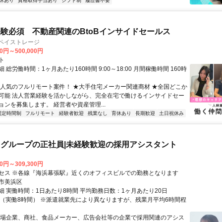
休あり
資格取得手当あり
シフト制
履歴書不要
験必須 不動産関連のBtoBインサイドセールス
社ペイストレージ
00円～500,000円
ト
 総労働時間：1ヶ月あたり160時間 9:00～18:00 月間稼働時間 160時
★人気のフルリモート案件！ ★大手住宅メーカー関連商材 ★全国どこか
可能 法人営業経験を活かしながら、完全在宅で働けるインサイドセー
ョンを募集します。 経営者や資産管理...
固定時間制
フルリモート
経験者歓迎
残業なし
育休あり
長期歓迎
土日祝休み
グループの正社員|未経験歓迎の採用アシスタント
00円～309,300円
セス ※各線『海浜幕張駅』近くのオフィスビルでの勤務となります
市美浜区
細 実働時間：1日あたり8時間 平均勤務日数：1ヶ月あたり20日
8:00（実働8時間） ※派遣就業先により異なりますが、残業月平均6時間程
上場企業、商社、食品メーカー、広告会社等の企業で採用関連のアシス