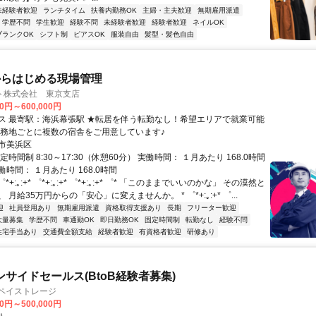
未経験者歓迎
ランチタイム
扶養内勤務OK
主婦・主夫歓迎
無期雇用派遣
学歴不問
学生歓迎
経験不問
未経験者歓迎
経験者歓迎
ネイルOK
ブランクOK
シフト制
ピアスOK
服装自由
髪型・髪色自由
からはじめる現場管理
ト株式会社 東京支店
00円～600,000円
浜幕張駅 ★転居を伴う転勤なし！希望エリアで就業可能
勤務地ごとに複数の宿舎をご用意しています♪
市美浜区
定時間制 8:30～17:30（休憩60分） 実働時間： １月あたり 168.0時間
時間： １月あたり 168.0時間
゜*+:｡:+* ゜*+:｡:+* ゜*+:｡:+* ゜* 「このままでいいのかな」 その漠然と
 月給35万円からの「安心」に変えませんか。 * ゜*+:｡:+* ゜...
迎
社員登用あり
無期雇用派遣
資格取得支援あり
長期
フリーター歓迎
大量募集
学歴不問
車通勤OK
即日勤務OK
固定時間制
転勤なし
経験不問
住宅手当あり
交通費全額支給
経験者歓迎
有資格者歓迎
研修あり
ンサイドセールス(BtoB経験者募集)
社ペイストレージ
00円～500,000円