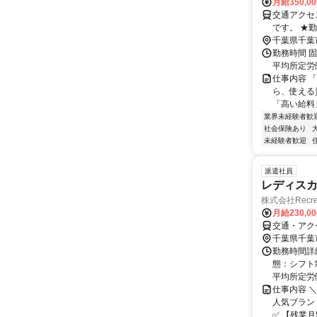
月給350,0
交通アクセス 最寄駅：海
です。 ★
千葉県千葉
勤務時間 固
平均所定労働
仕事内容 
ら、使える
「高い給料
業界未経験者歓
社会保険あり
未経験者歓迎
派遣社員
レディス
株式会社Recr
月給230,0
交通・アク
千葉県千葉
勤務時間詳
態：シフト制
平均所定労働
仕事内容 
人気ブラン
✅ 【残業月5