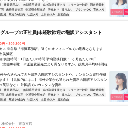
迎
社員登用あり
無期雇用派遣
資格取得支援あり
フリーター歓迎
固定時間制
不問
未経験者歓迎
交通費全額支給
研修あり
賞与あり
ブランクOK
育休あり
期歓迎
駅近5分以内
社割あり
土日祝休み
服装自由
グループの正社員|未経験歓迎の翻訳アシスタント
00円～309,300円
セス ※各線『海浜幕張駅』近くのオフィスビルでの勤務となります
市美浜区
細 実働時間：1日あたり8時間 平均勤務日数：1ヶ月あたり20日
8:00（実働8時間） ※派遣就業先により異なりますが、残業月平均6時間程
海外から送られてきた資料の翻訳アシスタントや、カンタンな資料作成
ます！ 【具体的には…】 海外企業から送られた資料の翻訳アシスタン
⇒英語など） 外国語でのカンタンな資料...
迎
社員登用あり
無期雇用派遣
資格取得支援あり
フリーター歓迎
固定時間制
不問
未経験者歓迎
交通費全額支給
研修あり
賞与あり
ブランクOK
育休あり
期歓迎
駅近5分以内
社割あり
土日祝休み
服装自由
ト株式会社 東京支店