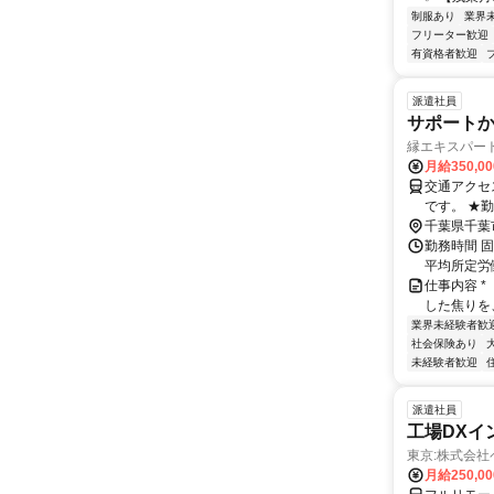
制服あり
業界
フリーター歓迎
有資格者歓迎
派遣社員
サポート
縁エキスパー
月給350,0
交通アクセス 最寄駅：海
です。 ★
千葉県千葉
勤務時間 固
平均所定労働
仕事内容 * 
した焦りを、
業界未経験者歓
社会保険あり
未経験者歓迎
派遣社員
工場DXイ
東京:株式会
月給250,0