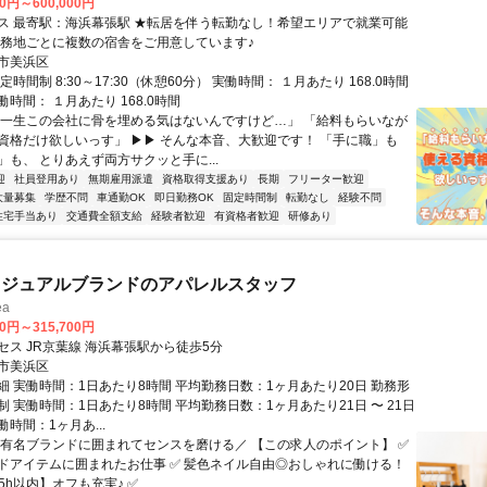
00円～600,000円
浜幕張駅 ★転居を伴う転勤なし！希望エリアで就業可能
勤務地ごとに複数の宿舎をご用意しています♪
市美浜区
定時間制 8:30～17:30（休憩60分） 実働時間： １月あたり 168.0時間
時間： １月あたり 168.0時間
「一生この会社に骨を埋める気はないんですけど…」 「給料もらいなが
資格だけ欲しいっす」 ▶▶ そんな本音、大歓迎です！ 「手に職」も
」も、 とりあえず両方サクッと手に...
迎
社員登用あり
無期雇用派遣
資格取得支援あり
長期
フリーター歓迎
大量募集
学歴不問
車通勤OK
即日勤務OK
固定時間制
転勤なし
経験不問
住宅手当あり
交通費全額支給
経験者歓迎
有資格者歓迎
研修あり
カジュアルブランドのアパレルスタッフ
ea
00円～315,700円
セス JR京葉線 海浜幕張駅から徒歩5分
市美浜区
細 実働時間：1日あたり8時間 平均勤務日数：1ヶ月あたり20日 勤務形
 実働時間：1日あたり8時間 平均勤務日数：1ヶ月あたり21日 〜 21日
時間：1ヶ月あ...
＼有名ブランドに囲まれてセンスを磨ける／ 【この求人のポイント】 ✅
ドアイテムに囲まれたお仕事 ✅ 髪色ネイル自由◎おしゃれに働ける！
h以内】オフも充実♪ ✅ ...