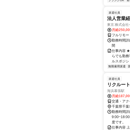
ブランクOK
育
派遣社員
法人営業経
東京:株式会
月給250,0
フルリモー
勤務時間詳細
間
仕事内容 
らでも勤務
ルスポジシ
無期雇用派遣
派遣社員
リクルート
海浜幕張駅
月給187,0
交通・アク
千葉県千葉
勤務時間詳
9:00~1
度です。
仕事内容 