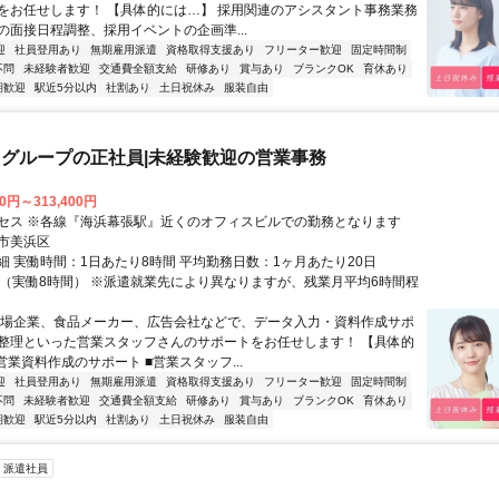
をお任せします！ 【具体的には…】 採用関連のアシスタント事務業務
の面接日程調整、採用イベントの企画準...
迎
社員登用あり
無期雇用派遣
資格取得支援あり
フリーター歓迎
固定時間制
不問
未経験者歓迎
交通費全額支給
研修あり
賞与あり
ブランクOK
育休あり
期歓迎
駅近5分以内
社割あり
土日祝休み
服装自由
グループの正社員|未経験歓迎の営業事務
00円～313,400円
セス ※各線『海浜幕張駅』近くのオフィスビルでの勤務となります
市美浜区
細 実働時間：1日あたり8時間 平均勤務日数：1ヶ月あたり20日
8:00（実働8時間） ※派遣就業先により異なりますが、残業月平均6時間程
上場企業、食品メーカー、広告会社などで、データ入力・資料作成サポ
整理といった営業スタッフさんのサポートをお任せします！ 【具体的
営業資料作成のサポート ■営業スタッフ...
迎
社員登用あり
無期雇用派遣
資格取得支援あり
フリーター歓迎
固定時間制
不問
未経験者歓迎
交通費全額支給
研修あり
賞与あり
ブランクOK
育休あり
期歓迎
駅近5分以内
社割あり
土日祝休み
服装自由
派遣社員