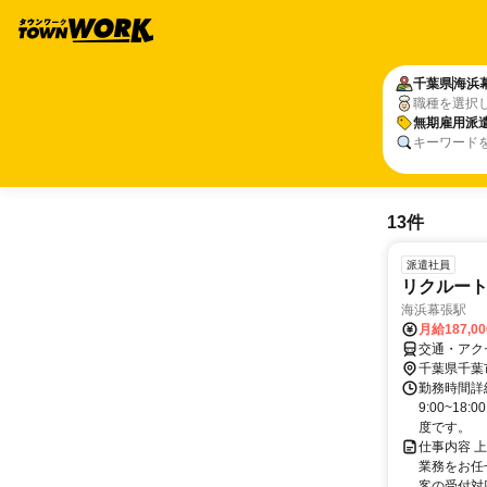
千葉県
海浜
職種を選択
無期雇用派
キーワード
13件
派遣社員
リクルート
海浜幕張駅
月給187,0
交通・アク
千葉県千葉
勤務時間詳
9:00~1
度です。
仕事内容 
業務をお任
客の受付対応