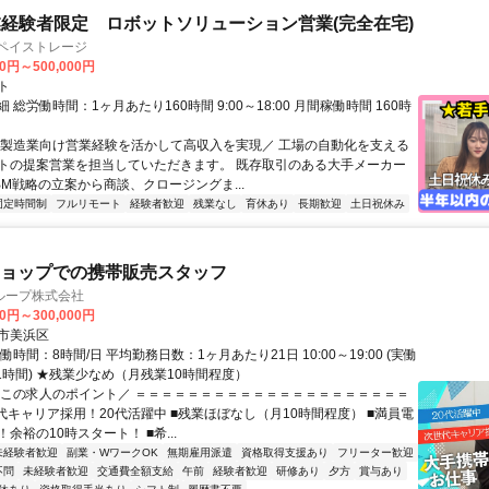
経験者限定 ロボットソリューション営業(完全在宅)
社ペイストレージ
00円～500,000円
ト
 総労働時間：1ヶ月あたり160時間 9:00～18:00 月間稼働時間 160時
＼製造業向け営業経験を活かして高収入を実現／ 工場の自動化を支える
トの提案営業を担当していただきます。 既存取引のある大手メーカー
BM戦略の立案から商談、クロージングま...
固定時間制
フルリモート
経験者歓迎
残業なし
育休あり
長期歓迎
土日祝休み
oショップでの携帯販売スタッフ
ループ株式会社
00円～300,000円
市美浜区
働時間：8時間/日 平均勤務日数：1ヶ月あたり21日 10:00～19:00 (実働
1時間) ★残業少なめ（月残業10時間程度）
＼この求人のポイント／ ＝＝＝＝＝＝＝＝＝＝＝＝＝＝＝＝＝＝＝＝＝
世代キャリア採用！20代活躍中 ■残業ほぼなし（月10時間程度） ■満員電
余裕の10時スタート！ ■希...
未経験者歓迎
副業・WワークOK
無期雇用派遣
資格取得支援あり
フリーター歓迎
不問
未経験者歓迎
交通費全額支給
午前
経験者歓迎
研修あり
夕方
賞与あり