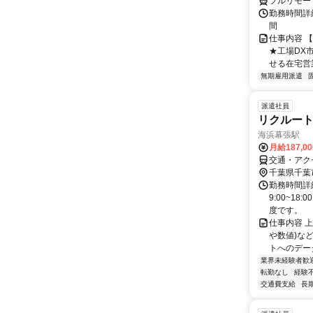
フルリモー
勤務時間詳細
間
仕事内容 
★工場DX
せる在宅営業
無期雇用派遣
派遣社員
リクルート
海浜幕張駅
月給187,0
交通・アク
千葉県千葉
勤務時間詳
9:00~1
度です。
仕事内容 
や数値)な
トへのデー
業界未経験者歓
転勤なし
経験
交通費支給
長