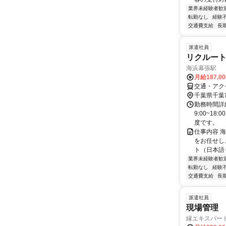
業界未経験者歓
転勤なし
経験
交通費支給
長
派遣社員
リクルート
海浜幕張駅
月給187,0
交通・アク
千葉県千葉
勤務時間詳
9:00~1
度です。
仕事内容 
をお任せし
ト（日本語
業界未経験者歓
転勤なし
経験
交通費支給
長
派遣社員
現場管理
縁エキスパー