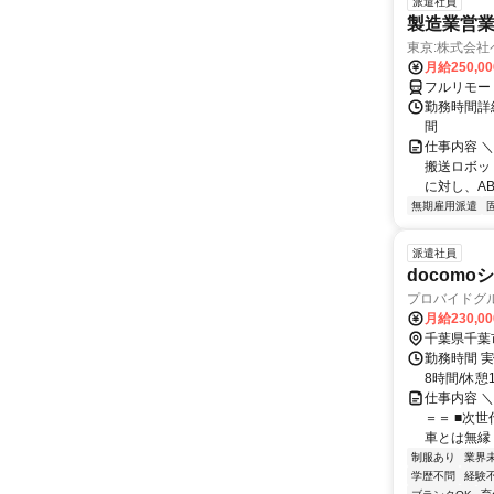
派遣社員
製造業営業
東京:株式会
月給250,0
フルリモー
勤務時間詳細
間
仕事内容 
搬送ロボッ
に対し、A
無期雇用派遣
派遣社員
docom
プロバイドグ
月給230,0
千葉県千葉
勤務時間 実
8時間/休憩
仕事内容 
＝＝ ■次
車とは無縁！
制服あり
業界
学歴不問
経験