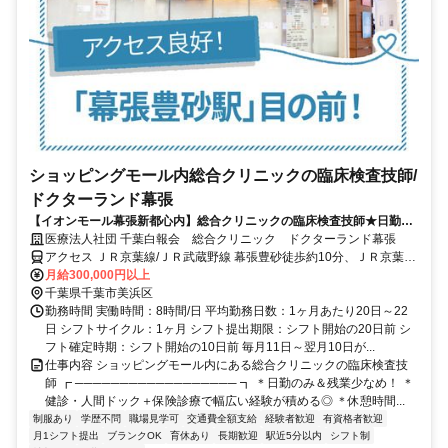
ショッピングモール内総合クリニックの臨床検査技師/
ドクターランド幕張
【イオンモール幕張新都心内】総合クリニックの臨床検査技師★日勤の
み＆残業少なめ★退勤後にそのままお買い物も◎
医療法人社団 千葉白報会 総合クリニック ドクターランド幕張
アクセス ＪＲ京葉線/ＪＲ武蔵野線 幕張豊砂徒歩約10分、ＪＲ京葉線/
ＪＲ武蔵野線 海浜幕張北口(中央口)徒歩約15分 「幕張豊砂駅」目の
月給300,000円以上
前
千葉県千葉市美浜区
勤務時間 実働時間：8時間/日 平均勤務日数：1ヶ月あたり20日～22
日 シフトサイクル：1ヶ月 シフト提出期限：シフト開始の20日前 シ
フト確定時期：シフト開始の10日前 毎月11日～翌月10日が...
仕事内容 ショッピングモール内にある総合クリニックの臨床検査技
師 ┏ ────────────────── ┓ ＊日勤のみ＆残業少なめ！ ＊
健診・人間ドック＋保険診療で幅広い経験が積める◎ ＊休憩時間...
制服あり
学歴不問
職場見学可
交通費全額支給
経験者歓迎
有資格者歓迎
月1シフト提出
ブランクOK
育休あり
長期歓迎
駅近5分以内
シフト制