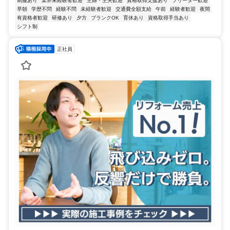
制服あり
業界未経験者歓迎
主婦・主夫歓迎
資格取得支援あり
フリーター歓迎
早朝
学歴不問
経験不問
未経験者歓迎
交通費全額支給
午前
経験者歓迎
夜間
有資格者歓迎
研修あり
夕方
ブランクOK
育休あり
資格取得手当あり
シフト制
正社員