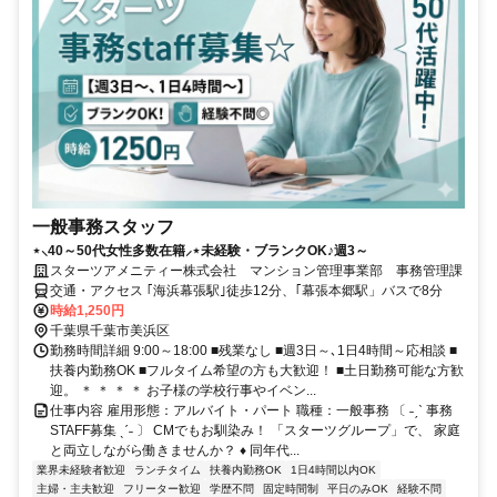
一般事務スタッフ
⋆⸜40～50代女性多数在籍⸝⋆未経験・ブランクOK♪週3～
スターツアメニティー株式会社 マンション管理事業部 事務管理課
交通・アクセス ｢海浜幕張駅｣徒歩12分、｢幕張本郷駅」バスで8分
時給1,250円
千葉県千葉市美浜区
勤務時間詳細 9:00～18:00 ■残業なし ■週3日～､1日4時間～応相談 ■
扶養内勤務OK ■フルタイム希望の方も大歓迎！ ■土日勤務可能な方歓
迎。 ＊ ＊ ＊ ＊ お子様の学校行事やイベン...
仕事内容 雇用形態：アルバイト・パート 職種：一般事務 〔 ˗ˏˋ 事務
STAFF募集 ˎˊ˗ 〕 CMでもお馴染み！ 「スターツグループ」で、 家庭
と両立しながら働きませんか？ ♦ 同年代...
業界未経験者歓迎
ランチタイム
扶養内勤務OK
1日4時間以内OK
主婦・主夫歓迎
フリーター歓迎
学歴不問
固定時間制
平日のみOK
経験不問