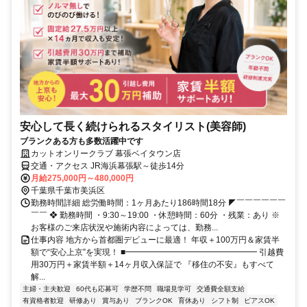
安心して長く続けられるスタイリスト(美容師)
ブランクある方も多数活躍中です
カットオンリークラブ 幕張ベイタウン店
交通・アクセス JR海浜幕張駅～徒歩14分
月給275,000円～480,000円
千葉県千葉市美浜区
勤務時間詳細 総労働時間：1ヶ月あたり186時間18分 ◤￣￣￣￣￣￣
￣￣ ❖ 勤務時間 ・9:30～19:00 ・休憩時間：60分 ・残業：あり ※
お客様のご来店状況や施術内容によっては、勤務...
仕事内容 地方から首都圏デビューに最適！ 年収＋100万円＆家賃半
額で“安心上京”を実現！ ■━━━━━━━━━━━━━━━━ 引越費
用30万円＋家賃半額＋14ヶ月収入保証で 『移住の不安』もすべて
解...
主婦・主夫歓迎
60代も応募可
学歴不問
職場見学可
交通費全額支給
有資格者歓迎
研修あり
賞与あり
ブランクOK
育休あり
シフト制
ピアスOK