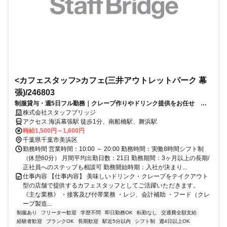
<カフェスタッフ>カフェ(三井アウトレットパーク 幕
張)/246803
制服貸与・週5日フル勤務｜クレープ作りやドリンク提供をお任せ 幕
張アウトレット（交通費全額支給）
株式会社スタッフブリッジ
アクセス 海浜幕張駅 徒歩1分、南船橋駅、舞浜駅
時給1,500円～1,600円
千葉県千葉市美浜区
勤務時間 営業時間：10:00 ～ 20:00 勤務時間：実働8時間シフト制
（休憩60分） 月間平均出勤日数：21日 勤務期間：3ヶ月以上の長期/
正社員へのステップも相談可 勤務開始時期：入社が決まり...
仕事内容 【仕事内容】 美味しいドリンク・クレープをテイクアウト
型の店舗で提供するカフェスタッフとしてご活躍いただきます。
《主な業務》 ・接客及び付帯業務 ・レジ、会計補助 ・フード（クレ
ープ製造...
制服あり
フリーター歓迎
学歴不問
即日勤務OK
転勤なし
交通費全額支給
経験者歓迎
ブランクOK
長期歓迎
駅近5分以内
シフト制
週4日以上OK