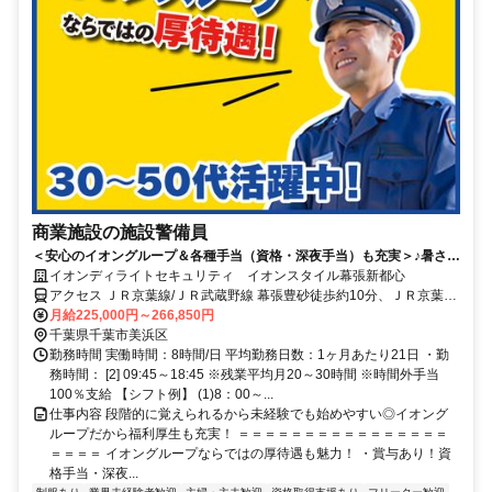
商業施設の施設警備員
＜安心のイオングループ＆各種手当（資格・深夜手当）も充実＞♪暑さ・
寒さに悩まない働き方。商業施設で丁寧に人と向き合える警備♪
イオンディライトセキュリティ イオンスタイル幕張新都心
アクセス ＪＲ京葉線/ＪＲ武蔵野線 幕張豊砂徒歩約10分、ＪＲ京葉線/
ＪＲ武蔵野線 海浜幕張北口(中央口)徒歩約15分、ＪＲ京葉線/ＪＲ武
月給225,000円～266,850円
蔵野線 新習志野南口徒歩約34分
千葉県千葉市美浜区
勤務時間 実働時間：8時間/日 平均勤務日数：1ヶ月あたり21日 ・勤
務時間： [2] 09:45～18:45 ※残業平均月20～30時間 ※時間外手当
100％支給 【シフト例】 (1)8：00～...
仕事内容 段階的に覚えられるから未経験でも始めやすい◎イオング
ループだから福利厚生も充実！ ＝＝＝＝＝＝＝＝＝＝＝＝＝＝＝＝
＝＝＝＝ イオングループならではの厚待遇も魅力！ ・賞与あり！資
格手当・深夜...