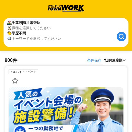
千葉県
海浜幕張駅
職種を選択してください
学歴不問
キーワードを選択してください
900件
条件保存
関連度順
アルバイト・パート