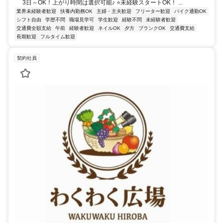
3日～OK！上がり時間は選択可能♪ ⭐未経験スタートOK！ ...
業界未経験者歓迎
扶養内勤務OK
主婦・主夫歓迎
フリーター歓迎
バイク通勤OK
シフト自由
学歴不問
職場見学可
学生歓迎
経験不問
未経験者歓迎
交通費全額支給
午前
経験者歓迎
ネイルOK
夕方
ブランクOK
交通費支給
長期歓迎
フルタイム歓迎
契約社員