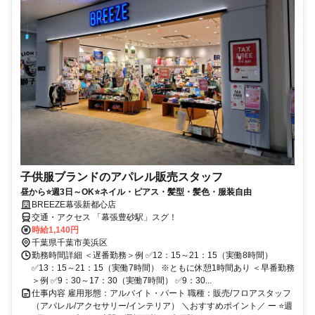
子供服ブランドのアパレル販売スタッフ
昼から⭐週3日～OK⭐ネイル・ピアス・髪型・髪色・服装自由
BREEZE幕張新都心店
交通・アクセス 「幕張豊砂駅」スグ！
時給1,140円
千葉県千葉市美浜区
勤務時間詳細 ＜遅番勤務＞例 ✅12：15～21：15（実働8時間）
✅13：15～21：15（実働7時間） ※ともに休憩1時間あり ＜早番勤務
＞例 ✅9：30～17：30（実働7時間） ✅9：30...
仕事内容 雇用形態：アルバイト・パート 職種：販売/フロアスタッフ
（アパレル/アクセサリー/インテリア） ＼おすすめポイント／ ー ⭐週