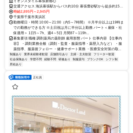
物OK！イオン薬局で働きませんか？
イオンスタイル幕張新都心
交通アクセス 海浜幕張駅からバス約10分 幕張豊砂駅から徒歩約15分
幕張本郷駅からバス約20分
時給2,895円～2,945円
千葉県千葉市美浜区
勤務曜日・時間 10:00～21:00（内5～7時間） ※月半分以上は19時ま
での勤務ができる方 ※土日祝は月に半分以上勤務 パート＜雇保・社
保適用＞ 1日5～7h、週4～5日 月間87～119h...
募集要項 職種 調剤薬局の薬剤師 雇用形態 パート 仕事内容 【仕事内
容】 ・調剤業務全般（調剤・監査・服薬指導・薬歴入力など） ・服
薬指導、服薬後フォロー ・健康サポート業務 ・医療安全対策の取...
制服あり
業界未経験者歓迎
店舗割引あり
主婦・主夫歓迎
フリーター歓迎
社会保険あり
学歴不問
経験不問
研修あり
制服貸与
ブランクOK
シフト制
昇給あり
正社員