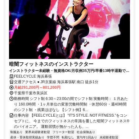
暗闇フィットネスのインストラクター
インストラクター未経験・無資格OK/月収例35万円/早番13時半退勤でプ
ライベート充実
FEELCYCLE 海浜幕張
交通アクセス ● JR京葉線 海浜幕張駅 南口 徒歩1分
月給291,200円～801,200円
千葉県千葉市美浜区
勤務時間 シフト制 6:30～23:00の間でシフト制 実働時間： １月あた
り 160.0時間 ・1ヶ月単位の変形労働時間制 ・休憩60分・週40時間
のシフト制 ・残業ほぼなし 【シフト例】6...
仕事内容 【FEELCYCLEとは】 “IT'S STYLE. NOT FITNESS.”をコン
セプトに、 今までのフィットネスの常識を覆した暗闇フィットネス®
のパイオニア。 運動習慣が無かった人も、...
制服あり
業界未経験者歓迎
フリーター歓迎
社会保険あり
産休・育休取得実績あり
学歴不問
転勤なし
賞与年1回あり
未経験者歓迎