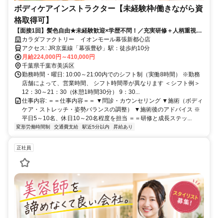
ボディケアインストラクター【未経験枠/働きながら資
格取得可】
【面接1回】髪色自由★未経験歓迎×学歴不問！／充実研修＋人柄重視の
採用！
カラダファクトリー イオンモール幕張新都心店
アクセス: JR京葉線「幕張豊砂」駅：徒歩約10分
月給224,000円～410,000円
千葉県千葉市美浜区
勤務時間・曜日: 10:00～21:00内でのシフト制（実働8時間） ※勤務
店舗によって、営業時間、 シフト時間帯が異なります ＜シフト例＞
12：30～21：30（休憩1時間30分） 9：30...
仕事内容: ＝＝仕事内容＝＝ ▼問診・カウンセリング ▼施術（ボディ
ケア・ストレッチ・姿勢バランスの調整） ▼施術後のアドバイス ※
平日5～10名、休日10～20名程度を担当 ＝＝研修と成長ステッ...
変形労働時間制
交通費支給
駅近5分以内
昇給あり
正社員