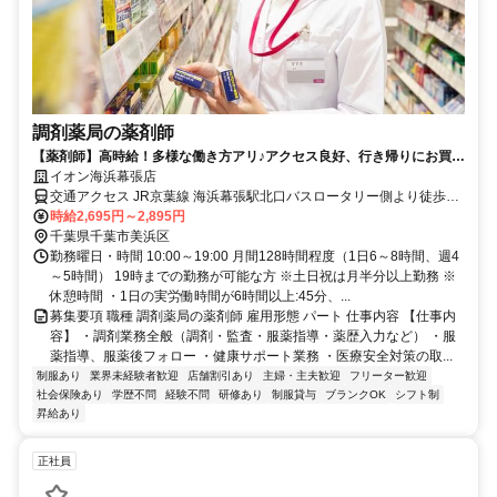
調剤薬局の薬剤師
【薬剤師】高時給！多様な働き方アリ♪アクセス良好、行き帰りにお買い
物OK！イオン薬局で働きませんか？
イオン海浜幕張店
交通アクセス JR京葉線 海浜幕張駅北口バスロータリー側より徒歩7
分
時給2,695円～2,895円
千葉県千葉市美浜区
勤務曜日・時間 10:00～19:00 月間128時間程度（1日6～8時間、週4
～5時間） 19時までの勤務が可能な方 ※土日祝は月半分以上勤務 ※
休憩時間 ・1日の実労働時間が6時間以上:45分、...
募集要項 職種 調剤薬局の薬剤師 雇用形態 パート 仕事内容 【仕事内
容】 ・調剤業務全般（調剤・監査・服薬指導・薬歴入力など） ・服
薬指導、服薬後フォロー ・健康サポート業務 ・医療安全対策の取...
制服あり
業界未経験者歓迎
店舗割引あり
主婦・主夫歓迎
フリーター歓迎
社会保険あり
学歴不問
経験不問
研修あり
制服貸与
ブランクOK
シフト制
昇給あり
正社員