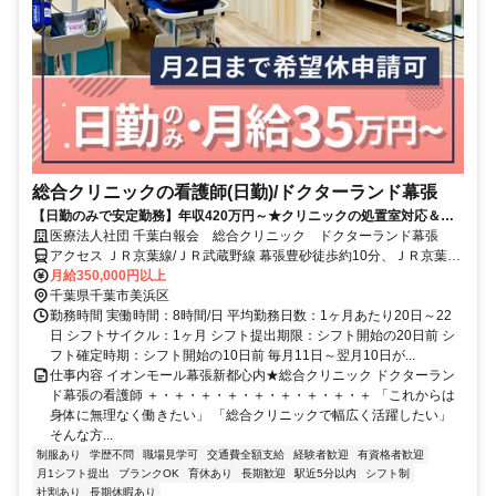
総合クリニックの看護師(日勤)/ドクターランド幕張
【日勤のみで安定勤務】年収420万円～★クリニックの処置室対応＆診
察介助◎大規模医療グループで福利厚生も充実♪
医療法人社団 千葉白報会 総合クリニック ドクターランド幕張
アクセス ＪＲ京葉線/ＪＲ武蔵野線 幕張豊砂徒歩約10分、ＪＲ京葉線/
ＪＲ武蔵野線 海浜幕張北口(中央口)徒歩約15分 「幕張豊砂駅」目の
月給350,000円以上
前
千葉県千葉市美浜区
勤務時間 実働時間：8時間/日 平均勤務日数：1ヶ月あたり20日～22
日 シフトサイクル：1ヶ月 シフト提出期限：シフト開始の20日前 シ
フト確定時期：シフト開始の10日前 毎月11日～翌月10日が...
仕事内容 イオンモール幕張新都心内★総合クリニック ドクターラン
ド幕張の看護師 ＋・＋・＋・＋・＋・＋・＋・＋・＋ 「これからは
身体に無理なく働きたい」 「総合クリニックで幅広く活躍したい」
そんな方...
制服あり
学歴不問
職場見学可
交通費全額支給
経験者歓迎
有資格者歓迎
月1シフト提出
ブランクOK
育休あり
長期歓迎
駅近5分以内
シフト制
社割あり
長期休暇あり