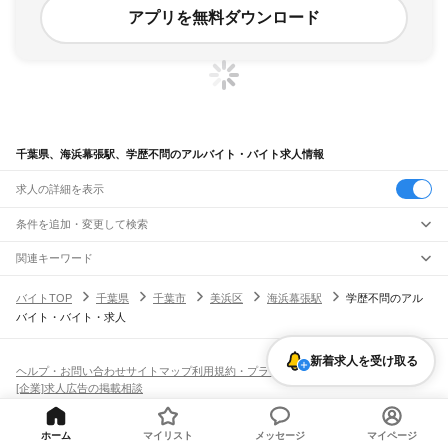
アプリを無料ダウンロード
千葉県、海浜幕張駅、学歴不問のアルバイト・バイト求人情報
求人の詳細を表示
条件を追加・変更して検索
市区町村を追加・変更
関連キーワード
完全在宅ワーク 全国
シール貼り 在宅
現在地周辺
ガチャガチャ
犬カフェ
千葉県
駅を追加・変更
バイトTOP
千葉県
千葉市
美浜区
海浜幕張駅
学歴不問のアル
千葉県
すべて
バイト・バイト・求人
千葉市
すべて
職種を追加・変更
JR武蔵野線
中央区
花見川区
稲毛区
若葉区
緑区
美浜区
南流山駅
新松戸駅
新八柱駅
東松戸駅
市川大野駅
船橋法典駅
西船橋駅
飲食・フードサービス
銚子市
市川市
船橋市
館山市
木更津市
松戸市
野田市
茂原市
成田市
佐倉市
東金市
新着求人を受け取る
特徴を追加・変更
飲食・フードサービス
すべて
ヘルプ・お問い合わせ
サイトマップ
利用規約・プライバシーポリシー
JR中央・総武線
旭市
習志野市
柏市
勝浦市
市原市
流山市
八千代市
我孫子市
鴨川市
鎌ケ谷市
ホールスタッフ
キッチンスタッフ
皿洗い・洗い場
精肉・鮮魚加工
給食調理
人気
[企業]求人広告の掲載相談
市川駅
本八幡駅
下総中山駅
西船橋駅
船橋駅
東船橋駅
津田沼駅
幕張本郷駅
幕張駅
君津市
富津市
浦安市
四街道市
袖ケ浦市
八街市
印西市
白井市
富里市
南房総市
雇用形態を追加・変更
パン屋（ベーカリー）
フードカウンター販売員
バー（BAR）・バーテンダー
日払いOK
高校生歓迎
学生歓迎
深夜の仕事
髪型・髪色自由
ひげOK
ネイルOK
新検見川駅
稲毛駅
西千葉駅
千葉駅
匝瑳市
香取市
山武市
いすみ市
大網白里市
印旛郡
香取郡
山武郡
長生郡
夷隅郡
飲食店補助（開店・閉店準備）
飲食店（店長・マネージャー）
ピアスOK
アルバイト・パート
履歴書不要
オープニングスタッフ
留学生・外国人活躍中
安房郡
都道府県を変更
営業・販売
JR総武本線
ホーム
マイリスト
メッセージ
マイページ
勤務期間
正社員