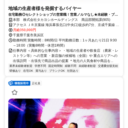
地域の生産者様を発掘するバイヤー
在宅勤務◎セレクトショップの営業職！営業ノルマなし★未経験・ブラ
ンクOK♪/インセンティブ・賞与あり
本部 株式会社タカヨシホールディングス 商品部開拓課(905)
アクセス ＪＲ京葉線 海浜幕張北口(中央口)徒歩約7分、京成千葉線 京
成幕張徒歩約22分、ＪＲ総武本線 幕張南口徒歩約24分
月給350,000円
千葉県千葉市美浜区
勤務時間 実働時間：8時間/日 平均勤務日数：1ヶ月あたり21日 9:00
～18:00（実働8時間・休憩1時間）
仕事内容 ＜具体的な仕事内容＞ ・地域の生産者や飲食店 （農家・レ
ストラン等）への営業 ・新店舗の候補地（全国）や 重点エリアへの
出張訪問 ・出張先で商品出品の提案 ＊地元の人気食材や商品を...
業界未経験者歓迎
学歴不問
固定時間制
経験不問
未経験者歓迎
交通費全額支給
研修あり
在宅OK
賞与あり
ブランクOK
社割あり
正社員