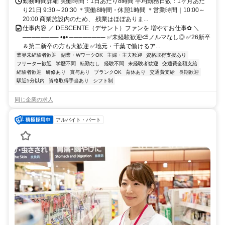
勤務時間詳細 実働時間：1日あたり8時間 平均勤務日数：1ヶ月あた
り21日 9:30～20:30 ＊実働8時間・休憩1時間 ＊営業時間｜10:00～
20:00 商業施設内のため、 残業はほぼありま...
仕事内容 ／ DESCENTE（デサント）ファンを 増やすお仕事✿ ＼
──────── •●• ──────── ✅未経験歓迎⛅ノルマなし◎ ✅26新卒
＆第二新卒の方も大歓迎 ✅地元・千葉で働けるア...
業界未経験者歓迎
副業・WワークOK
主婦・主夫歓迎
資格取得支援あり
フリーター歓迎
学歴不問
転勤なし
経験不問
未経験者歓迎
交通費全額支給
経験者歓迎
研修あり
賞与あり
ブランクOK
育休あり
交通費支給
長期歓迎
駅近5分以内
資格取得手当あり
シフト制
同じ企業の求人
アルバイト・パート