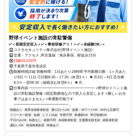
野球イベント施設の常駐警備
✅＜長期安定収入＞✅＜事前研修アリ！＞✅＜未経験OK♪＞
コスモセキュリティ株式会社(野球イベント施設)
交通・アクセス JR京葉線「海浜幕張」駅徒歩15分
日給20,520円
千葉県千葉市美浜区
勤務時間詳細 実働時間：1日あたり18時間 平均勤務日数：1ヶ月あた
り9日 〜 11日 ①日勤8:30～17:30（休憩1ｈ） ▶月3日～4日 ②当務
8:3０～翌08:30（仮眠含む休憩6ｈ） ▶月...
仕事内容 ━━━━━━━━━━━━━━━━━━ ⭐野球やイベント施
設の常駐施設警備 ⭐固定勤務地なので収入も安定します ⭐難しいお仕
事ではありません♪ ⭐車通勤可能です
━━━━━━━━━━━━━━━...
制服あり
業界未経験者歓迎
週1日からOK
副業・WワークOK
60代も応募可
フリーター歓迎
短期
シフト自由
学歴不問
車通勤OK
即日勤務OK
平日のみOK
転勤なし
経験不問
未経験者歓迎
交通費全額支給
経験者歓迎
週払いOK
有資格者歓迎
研修あり