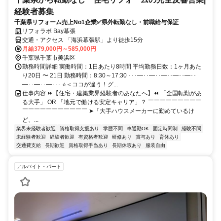
経験者募集
千葉県リフォーム売上No1企業✅県外転勤なし・前職給与保証
リフォラボ Bay幕張
交通・アクセス 「海浜幕張駅」より徒歩15分
月給379,000円～585,000円
千葉県千葉市美浜区
勤務時間詳細 実働時間：1日あたり8時間 平均勤務日数：1ヶ月あた
り20日 〜 21日 勤務時間：8:30～17:30 ･･･―･･―･･―･･―･･―･･
―･･―･･―･･･ ⭐＜ココが違う！グ...
仕事内容 ⏩【住宅・建築業界経験者のあなたへ】⏪ 「全国転勤があ
る大手」 OR 「地元で働ける安定キャリア」？ ￣￣￣￣￣￣￣￣￣
￣￣￣￣￣￣￣￣￣￣￣ ➤「大手ハウスメーカーに勤めているけ
ど、...
業界未経験者歓迎
資格取得支援あり
学歴不問
車通勤OK
固定時間制
経験不問
未経験者歓迎
経験者歓迎
有資格者歓迎
研修あり
賞与あり
育休あり
交通費支給
長期歓迎
資格取得手当あり
長期休暇あり
服装自由
アルバイト・パート