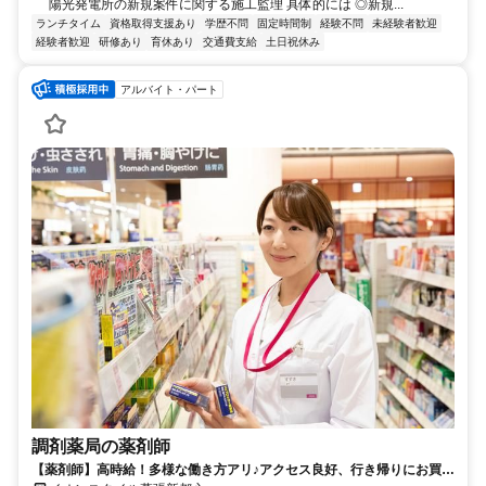
陽光発電所の新規案件に関する施工監理 具体的には ◎新規...
ランチタイム
資格取得支援あり
学歴不問
固定時間制
経験不問
未経験者歓迎
経験者歓迎
研修あり
育休あり
交通費支給
土日祝休み
アルバイト・パート
調剤薬局の薬剤師
【薬剤師】高時給！多様な働き方アリ♪アクセス良好、行き帰りにお買い