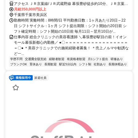
アクセス ＪＲ京葉線/ＪＲ武蔵野線 幕張豊砂徒歩約10分、ＪＲ京葉線/
ＪＲ武蔵野線 海浜幕張北口(中央口)徒歩約15分 「幕張豊砂駅」目の
月給350,000円以上
前
千葉県千葉市美浜区
勤務時間 実働時間：8時間/日 平均勤務日数：1ヶ月あたり20日～22
日 シフトサイクル：1ヶ月 シフト提出期限：シフト開始の20日前 シ
フト確定時期：シフト開始の10日前 毎月11日～翌月10日が...
仕事内容 総合クリニックの美容看護師 ＼幕張豊砂駅目の前！イオン
モール幕張新都心内勤務／ ●〇＝＝＝＝＝＝＝＝＝＝＝＝＝＝＝＝＝
＝〇● ＊美容クリニックでの施術経験者募集！ ＊売上ノルマや勧誘な
ど一...
学歴不問
交通費全額支給
経験者歓迎
有資格者歓迎
月1シフト提出
研修あり
ブランクOK
育休あり
長期歓迎
駅近5分以内
シフト制
社割あり
長期休暇あり
派遣社員