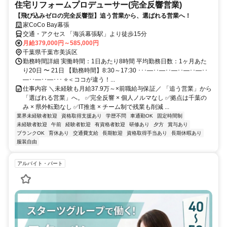
住宅リフォームプロデューサー(完全反響営業)
【飛び込みゼロの完全反響型】追う営業から、選ばれる営業へ！
家CoCo Bay幕張
交通・アクセス 「海浜幕張駅」より徒歩15分
月給379,000円～585,000円
千葉県千葉市美浜区
勤務時間詳細 実働時間：1日あたり8時間 平均勤務日数：1ヶ月あた
り20日 〜 21日 【勤務時間】8:30～17:30 ･･･―･･―･･―･･―･･―･･
―･･―･･―･･･ ⭐＜ココが違う！...
仕事内容 ＼未経験も月給37.9万～×前職給与保証／ 「追う営業」から
「選ばれる営業」へ。 ✅完全反響 × 個人ノルマなし ✅拠点は千葉の
み × 県外転勤なし ✅IT推進 × チーム制で残業も削減 ...
業界未経験者歓迎
資格取得支援あり
学歴不問
車通勤OK
固定時間制
未経験者歓迎
午前
経験者歓迎
有資格者歓迎
研修あり
夕方
賞与あり
ブランクOK
育休あり
交通費支給
長期歓迎
資格取得手当あり
長期休暇あり
服装自由
アルバイト・パート