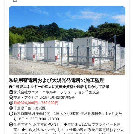
系統用蓄電所および太陽光発電所の施工監理
再生可能エネルギーの拡大に貢献◆資格や経験を活かして活躍！
株式会社ウエストエネルギーソリューション千葉支店
交通・アクセス JR海浜幕張駅徒歩5分
月給324,000円～750,000円
千葉県千葉市美浜区
勤務時間詳細 実働時間：1日あたり8時間 平均勤務日数：1ヶ月あた
り18日 〜 22日 9:00～18:00
仕事内容 ＼ おすすめPOINT ／ ◆年間休日127日でプライベート充
実！ ◆中途入社のハンデなし！ ＜仕事内容＞ 系統用蓄電所および太