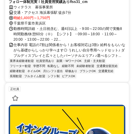
フォロー体制充実！社員登用実績あり/fss31_cm
ウィテラス 幕張事業所
交通・アクセス 海浜幕張駅 徒歩7分
時給1,400円～1,750円
千葉県千葉市美浜区
勤務時間詳細 ・土日祝含む、週4日以上 ・9:00～22:00の間で実働8
時間勤務/休憩60分（※） 【シフト】 ・09:00～18:00 ・11:00～
20:00 ・13:00～22:00 ・22...
仕事内容 電話の7割は関係者から！お客様対応は3割♪ 給料をもらいな
がら基礎からしっかり学べます◎ うれしい自分専用ヘッドセット♪ ダ
ブルディスプレイと広々としたパーソナルエリア♪ ♪選べるシフト...
業界未経験者歓迎
社員登用あり
副業・WワークOK
主婦・主夫歓迎
フリーター歓迎
学歴不問
転勤なし
経験不問
未経験者歓迎
交通費全額支給
経験者歓迎
ネイルOK
月1シフト提出
研修あり
ブランクOK
交通費支給
長期歓迎
フルタイム歓迎
シフト制
ピアスOK
正社員