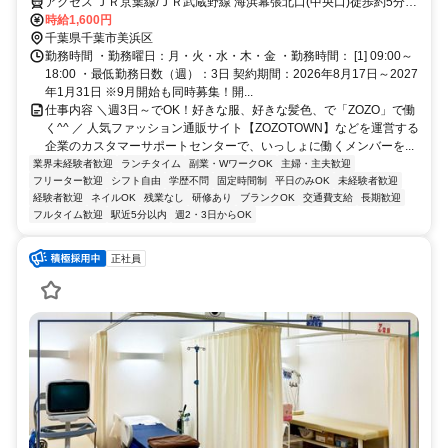
応ナシのメール・チャットでのお客様対応のお仕事♪★
アクセス ＪＲ京葉線/ＪＲ武蔵野線 海浜幕張北口(中央口)徒歩約5分、
ＪＲ総武本線 幕張南口徒歩約22分、京成千葉線 京成幕張徒歩約22分
時給1,600円
千葉県千葉市美浜区
勤務時間 ・勤務曜日：月・火・水・木・金 ・勤務時間： [1] 09:00～
18:00 ・最低勤務日数（週）：3日 契約期間：2026年8月17日～2027
年1月31日 ※9月開始も同時募集！開...
仕事内容 ＼週3日～でOK！好きな服、好きな髪色、で「ZOZO」で働
く^^ ／ 人気ファッション通販サイト【ZOZOTOWN】などを運営する
企業のカスタマーサポートセンターで、いっしょに働くメンバーを...
業界未経験者歓迎
ランチタイム
副業・WワークOK
主婦・主夫歓迎
フリーター歓迎
シフト自由
学歴不問
固定時間制
平日のみOK
未経験者歓迎
経験者歓迎
ネイルOK
残業なし
研修あり
ブランクOK
交通費支給
長期歓迎
フルタイム歓迎
駅近5分以内
週2・3日からOK
正社員