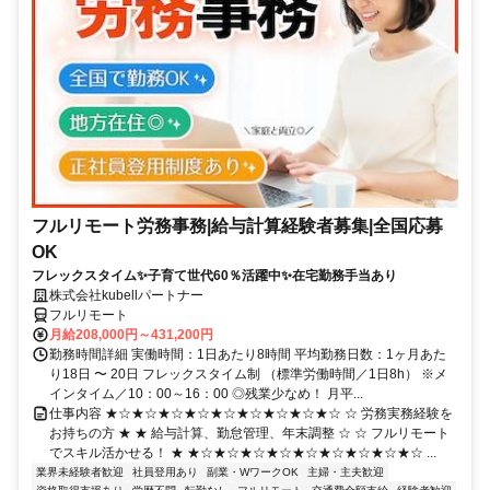
フルリモート労務事務|給与計算経験者募集|全国応募
OK
フレックスタイム✨子育て世代60％活躍中✨在宅勤務手当あり
株式会社kubellパートナー
フルリモート
月給208,000円～431,200円
勤務時間詳細 実働時間：1日あたり8時間 平均勤務日数：1ヶ月あた
り18日 〜 20日 フレックスタイム制 （標準労働時間／1日8h） ※メ
インタイム／10：00～16：00 ◎残業少なめ！ 月平...
仕事内容 ★☆★☆★☆★☆★☆★☆★☆★☆★☆ ☆ 労務実務経験を
お持ちの方 ★ ★ 給与計算、勤怠管理、年末調整 ☆ ☆ フルリモート
でスキル活かせる！ ★ ★☆★☆★☆★☆★☆★☆★☆★☆★☆ ...
業界未経験者歓迎
社員登用あり
副業・WワークOK
主婦・主夫歓迎