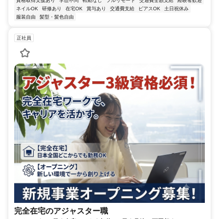
資格取得支援あり
学歴不問
転勤なし
フルリモート
交通費全額支給
経験者歓迎
ネイルOK
研修あり
在宅OK
賞与あり
交通費支給
ピアスOK
土日祝休み
服装自由
髪型・髪色自由
正社員
完全在宅のアジャスター職