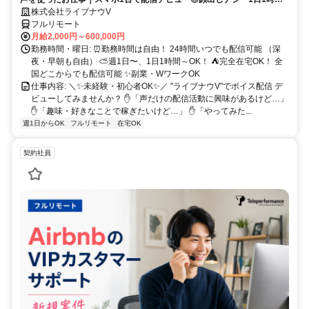
～OK♪
株式会社ライブナウV
フルリモート
月給2,000円～600,000円
勤務時間・曜日: ⏰勤務時間は自由！ 24時間いつでも配信可能 （深
夜・早朝も自由） ⛅週1日〜、1日1時間～OK！ ⛺完全在宅OK！ 全
国どこからでも配信可能 ✨副業・WワークOK
仕事内容: ＼✨未経験・初心者OK✨／ "ライブナウV"でボイス配信 デ
ビューしてみませんか？ ✋「声だけの配信活動に興味があるけど…」
✋「趣味・好きなことで稼ぎたいけど…」 ✋「やってみた...
週1日からOK
フルリモート
在宅OK
契約社員