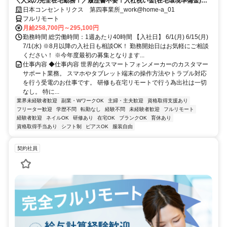
＼人気の完全在宅勤務！／履歴書不要！入社祝い金(在宅環境準備金)最
大5万円支給！入社手続きから研修・業務とすべてフルリモートなので
日本コンセントリクス 第四事業所_work@home-a_01
お住まいに関係なく働くことが出来る環境です！
フルリモート
月給258,700円～295,100円
勤務時間 総労働時間：1週あたり40時間 【入社日】 6/1(月) 6/15(月)
7/1(水) ※8月以降の入社日も相談OK！ 勤務開始日はお気軽にご相談
ください！ ※今年度最初の募集となります...
仕事内容 ◆仕事内容 世界的なスマートフォンメーカーのカスタマー
サポート業務。 スマホやタブレット端末の操作方法やトラブル対応
を行う受電のお仕事です。 研修も在宅リモートで行う為出社は一切
なし。 特に...
業界未経験者歓迎
副業・WワークOK
主婦・主夫歓迎
資格取得支援あり
フリーター歓迎
学歴不問
転勤なし
経験不問
未経験者歓迎
フルリモート
経験者歓迎
ネイルOK
研修あり
在宅OK
ブランクOK
育休あり
資格取得手当あり
シフト制
ピアスOK
服装自由
契約社員