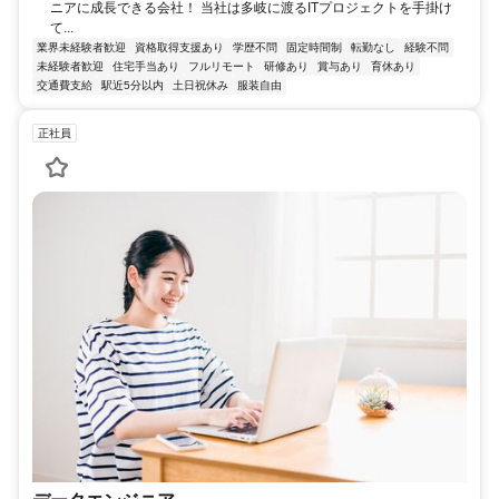
ニアに成長できる会社！ 当社は多岐に渡るITプロジェクトを手掛け
て...
業界未経験者歓迎
資格取得支援あり
学歴不問
固定時間制
転勤なし
経験不問
未経験者歓迎
住宅手当あり
フルリモート
研修あり
賞与あり
育休あり
交通費支給
駅近5分以内
土日祝休み
服装自由
正社員