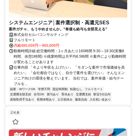
システムエンジニア│案件選択制・高還元SES
案件ガチャ、もうやめませんか。“単価も給与も全部見える”
株式会社セルバコンサルティング
フルリモート
月給480,000円～960,000円
勤務時間詳細 総労働時間：1ヶ月あたり160時間 9:30～18:30(実働8
時間、休憩1時間) ※残業時間は月平均6.5時間 ※案件により勤務時間
が変わることがあります
仕事内容 「今より年収を上げたい」 「モダンな案件で市場価値を高
めたい」 「会社都合ではなく、自分で案件を選びたい」 そんなエン
ジニア向けの環境を整えています。 当社では、案件単価・給与テー
ブルを...
副業・WワークOK
学歴不問
固定時間制
転勤なし
フルリモート
交通費全額支給
在宅OK
賞与あり
育休あり
交通費支給
駅近5分以内
資格取得手当あり
長期休暇あり
土日祝休み
服装自由
入社祝い金あり
正社員