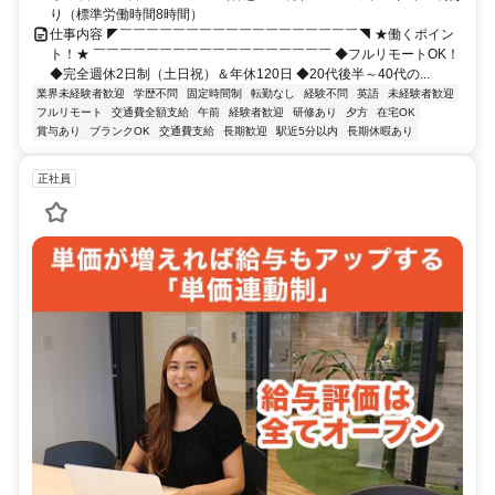
り（標準労働時間8時間）
仕事内容 ◤￣￣￣￣￣￣￣￣￣￣￣￣￣￣￣￣￣￣◥ ★働くポイン
ト！★ ￣￣￣￣￣￣￣￣￣￣￣￣￣￣￣￣￣￣ ◆フルリモートOK！
◆完全週休2日制（土日祝）＆年休120日 ◆20代後半～40代の...
業界未経験者歓迎
学歴不問
固定時間制
転勤なし
経験不問
英語
未経験者歓迎
フルリモート
交通費全額支給
午前
経験者歓迎
研修あり
夕方
在宅OK
賞与あり
ブランクOK
交通費支給
長期歓迎
駅近5分以内
長期休暇あり
正社員