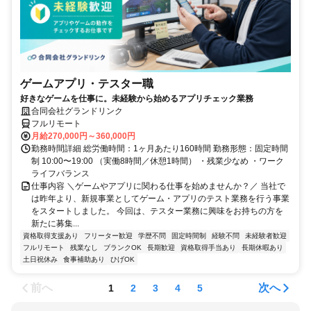
ゲームアプリ・テスター職
好きなゲームを仕事に。未経験から始めるアプリチェック業務
合同会社グランドリンク
フルリモート
月給270,000円～360,000円
勤務時間詳細 総労働時間：1ヶ月あたり160時間 勤務形態：固定時間
制 10:00〜19:00 （実働8時間／休憩1時間） ・残業少なめ ・ワーク
ライフバランス
仕事内容 ＼ゲームやアプリに関わる仕事を始めませんか？／ 当社で
は昨年より、新規事業としてゲーム・アプリのテスト業務を行う事業
をスタートしました。 今回は、テスター業務に興味をお持ちの方を
新たに募集...
資格取得支援あり
フリーター歓迎
学歴不問
固定時間制
経験不問
未経験者歓迎
フルリモート
残業なし
ブランクOK
長期歓迎
資格取得手当あり
長期休暇あり
土日祝休み
食事補助あり
ひげOK
前へ
次へ
1
2
3
4
5