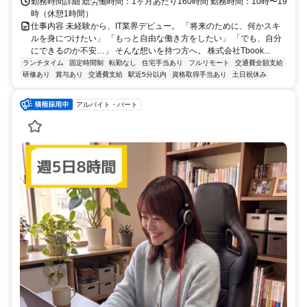
勤務時間詳細 総労働時間：1ヶ月あたり160時間 勤務時間：10時〜19
時（休憩1時間）
仕事内容 未経験から、IT業界デビュー。 「将来のために、何かスキ
ルを身につけたい」 「もっと自由な働き方をしたい」 「でも、自分
にできるのか不安…」 そんな想いを持つ方へ。 株式会社Tbook...
ランチタイム
固定時間制
転勤なし
住宅手当あり
フルリモート
交通費全額支給
研修あり
賞与あり
交通費支給
駅近5分以内
資格取得手当あり
土日祝休み
アルバイト・パート