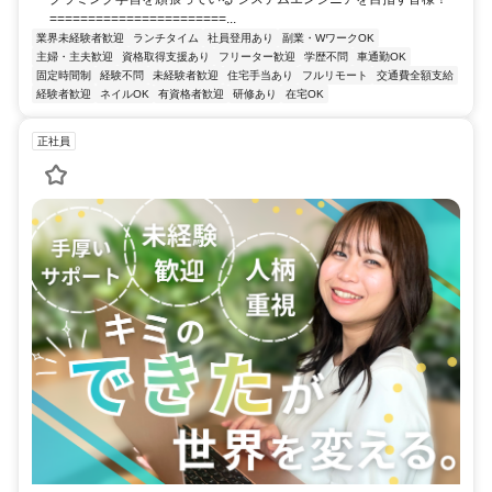
=======================...
業界未経験者歓迎
ランチタイム
社員登用あり
副業・WワークOK
主婦・主夫歓迎
資格取得支援あり
フリーター歓迎
学歴不問
車通勤OK
固定時間制
経験不問
未経験者歓迎
住宅手当あり
フルリモート
交通費全額支給
経験者歓迎
ネイルOK
有資格者歓迎
研修あり
在宅OK
正社員