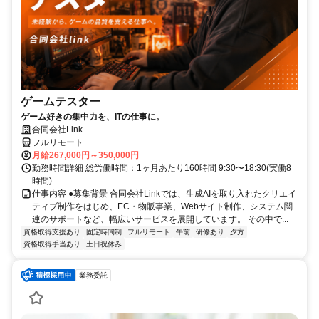
ゲームテスター
ゲーム好きの集中力を、ITの仕事に。
合同会社Link
フルリモート
月給267,000円～350,000円
勤務時間詳細 総労働時間：1ヶ月あたり160時間 9:30〜18:30(実働8
時間)
仕事内容 ●募集背景 合同会社Linkでは、生成AIを取り入れたクリエイ
ティブ制作をはじめ、EC・物販事業、Webサイト制作、システム関
連のサポートなど、幅広いサービスを展開しています。 その中で...
資格取得支援あり
固定時間制
フルリモート
午前
研修あり
夕方
資格取得手当あり
土日祝休み
業務委託