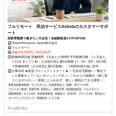
フルリモート 民泊サービスAirbnbのカスタマーサポ
ート
深夜帯勤務で稼ぎたい方必見！未経験歓迎✨(TP18PSM)
Teleperformance Japan株式会社
フルリモート
月給330,000円～360,000円
勤務時間詳細 実働時間：1日あたり8時間 平均勤務日数：1ヶ月あた
り21日 ▼シフト制：土日祝日含む週5日勤務 17：00～翌9：00の間
で実働8時間（土日祝含む週5日勤務） ・1時間休憩の他に前半...
仕事内容 ★新規プロジェクトスタート★ ✅ 完全在宅勤務♪ ✅ 弊社で
しか募集をしていないポジションです♪ ✅ これからの組織を一緒に形
づくるやりがい ✅ 前例にとらわれず、新しい挑戦ができる環境 ✅...
業界未経験者歓迎
ランチタイム
社員登用あり
副業・WワークOK
フリーター歓迎
学歴不問
転勤なし
経験不問
未経験者歓迎
フルリモート
経験者歓迎
ネイルOK
有資格者歓迎
研修あり
在宅OK
ブランクOK
育休あり
オープニングスタッフ
長期歓迎
シフト制
同じ企業の求人