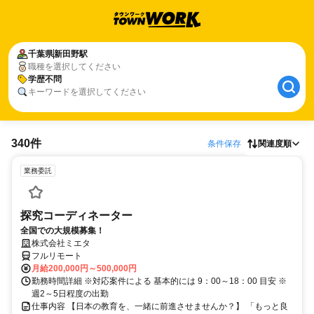
千葉県
新田野駅
職種を選択してください
学歴不問
キーワードを選択してください
340件
条件保存
関連度順
業務委託
探究コーディネーター
全国での大規模募集！
株式会社ミエタ
フルリモート
月給200,000円～500,000円
勤務時間詳細 ※対応案件による 基本的には 9：00～18：00 目安 ※
週2～5日程度の出勤
仕事内容 【日本の教育を、一緒に前進させませんか？】 「もっと良