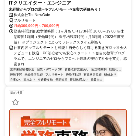
ITクリエイター・エンジニア
未経験からプロの道へ✨フルリモート×充実の研修あり！
株式会社TheNewGate
フルリモート
月給300,000円～700,000円
勤務時間詳細 総労働時間：1ヶ月あたり173時間 10:00～19:00 ※休
憩時間1時間（実働8時間） ※平均残業時間：月6時間（2023年度実
績） ※プロジェクトによってフレックスタイム制あり
仕事内容 ✨フルリモートも可能！自分らしく輝ける働き方◎ ✨社会人
デビューも歓迎！PC初心者でも安心スタート！ ✨独自の教育プログ
ラムで、エンジニアのゼロからプロへ ✨最新の技術で社会を支え、感
謝され...
業界未経験者歓迎
副業・WワークOK
資格取得支援あり
固定時間制
転勤なし
経験不問
未経験者歓迎
フルリモート
経験者歓迎
有資格者歓迎
研修あり
在宅OK
賞与あり
交通費支給
長期歓迎
長期休暇あり
服装自由
契約社員