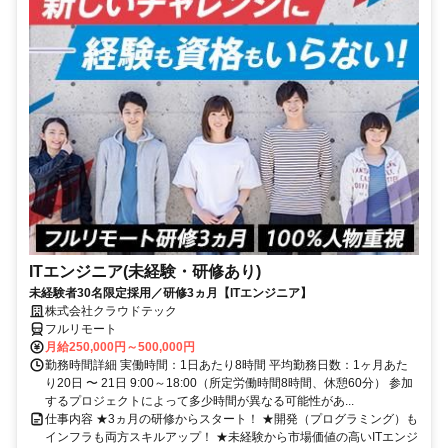
ITエンジニア(未経験・研修あり)
未経験者30名限定採用／研修3ヵ月【ITエンジニア】
株式会社クラウドテック
フルリモート
月給250,000円～500,000円
勤務時間詳細 実働時間：1日あたり8時間 平均勤務日数：1ヶ月あた
り20日 〜 21日 9:00～18:00（所定労働時間8時間、休憩60分） 参加
するプロジェクトによって多少時間が異なる可能性があ...
仕事内容 ★3ヵ月の研修からスタート！ ★開発（プログラミング）も
インフラも両方スキルアップ！ ★未経験から市場価値の高いITエンジ