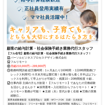
顧客の給与計算・社会保険手続き業務代行スタッフ
【フル在宅】顧客の給与計算・社会保険手続き業務代行スタッフ！
パーソルビジネスプロセスデザイン株式会社
フルリモート
月給210,000円～289,900円
勤務時間詳細 総労働時間：1ヶ月あたり160時間 ・1日8時間勤務(フ
レックス利用可) ※月末月初は繁忙期！仕事が落ち着く月半ばはフレ
ックスを利用して早上がりが可能◎ ・残業10～20時間程度 ※顧...
仕事内容 主婦の方も大歓迎！【フルリモート】であなたの労務経験
を活かしませんか？ ★採用選考～入社初日からフルリモート！ ★フ
ルリモート勤務が可能！ ★主婦（夫）世代が多く在籍 ★労務の実務
経験(1...
業界未経験者歓迎
社員登用あり
副業・WワークOK
主婦・主夫歓迎
資格取得支援あり
フリーター歓迎
学歴不問
固定時間制
転勤なし
フルリモート