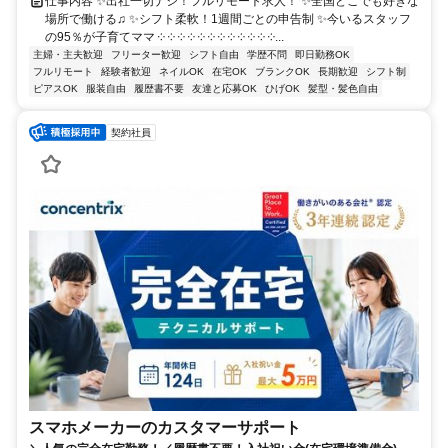
仕事内容 ✨出社一切ナシ！フルリモート求人！ ✨全国どこでも好きな
場所で働ける♫ ✨シフト柔軟！1週間ごとの申告制 ✨今いるスタッフ
の95％が子育てママ ༶ ༶ ༶ ༶ ༶ ༶ ༶ ༶ ༶ ༶ ༶ ༶...
主婦・主夫歓迎
フリーター歓迎
シフト自由
学歴不問
即日勤務OK
フルリモート
経験者歓迎
ネイルOK
在宅OK
ブランクOK
長期歓迎
シフト制
ピアスOK
服装自由
履歴書不要
友達と応募OK
ひげOK
髪型・髪色自由
契約社員
スマホメーカーのカスタマーサポート