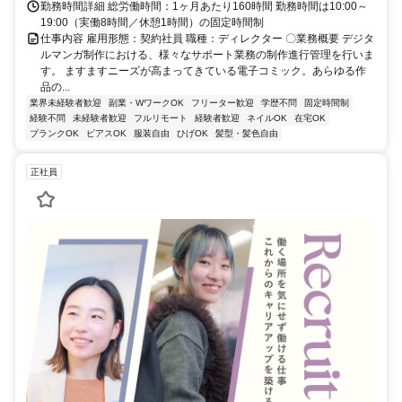
勤務時間詳細 総労働時間：1ヶ月あたり160時間 勤務時間は10:00～
19:00（実働8時間／休憩1時間）の固定時間制
仕事内容 雇用形態：契約社員 職種：ディレクター 〇業務概要 デジタ
ルマンガ制作における、様々なサポート業務の制作進行管理を行いま
す。 ますますニーズが高まってきている電子コミック。あらゆる作
品の...
業界未経験者歓迎
副業・WワークOK
フリーター歓迎
学歴不問
固定時間制
経験不問
未経験者歓迎
フルリモート
経験者歓迎
ネイルOK
在宅OK
ブランクOK
ピアスOK
服装自由
ひげOK
髪型・髪色自由
正社員