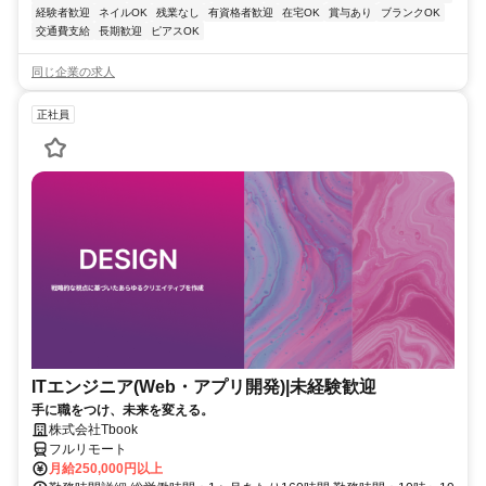
経験者歓迎
ネイルOK
残業なし
有資格者歓迎
在宅OK
賞与あり
ブランクOK
交通費支給
長期歓迎
ピアスOK
同じ企業の求人
正社員
ITエンジニア(Web・アプリ開発)|未経験歓迎
手に職をつけ、未来を変える。
株式会社Tbook
フルリモート
月給250,000円以上