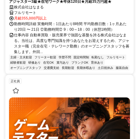
アジャスター3級★在宅ワーク★年休120日★月給35万円超★
株式会社はなまる
フルリモート
月給355,000円以上
勤務時間詳細 実働時間：1日あたり8時間 平均勤務日数：1ヶ月あた
り20日 〜 21日 ⏰勤務時間⏰ 9：00～18：00（休憩1時間）
仕事内容 自動車買取・販売業界で強固な基盤を誇る株式会社はなま
る。当社は、高度な専門知識を持つあなたをお迎えするため、アジャ
スター職（完全在宅・テレワーク勤務）のオープニングスタッフを募
集します。外回...
主婦・主夫歓迎
フリーター歓迎
学歴不問
固定時間制
転勤なし
フルリモート
経験者歓迎
研修あり
在宅OK
賞与あり
ブランクOK
育休あり
オープニングスタッフ
交通費支給
長期歓迎
長期休暇あり
土日祝休み
服装自由
正社員