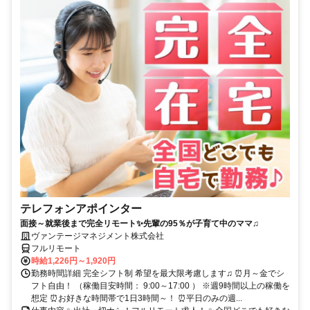
テレフォンアポインター
面接～就業後まで完全リモート✨先輩の95％が子育て中のママ♫
ヴァンテージマネジメント株式会社
フルリモート
時給1,226円～1,920円
勤務時間詳細 完全シフト制 希望を最大限考慮します♫ ⏰月～金でシ
フト自由！ （稼働目安時間： 9:00～17:00 ） ※週9時間以上の稼働を
想定 ⏰お好きな時間帯で1日3時間～！ ⏰平日のみの週...