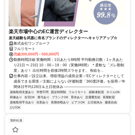
楽天市場中心のEC運営ディレクター
楽天経験を武器に有名ブランドのディレクターへキャリアアップ☆
株式会社ワンプルーフ
フルリモート
月給300,000円～500,000円
勤務時間詳細 実働時間：1日あたり8時間 平均勤務日数：1ヶ月あた
り21日 〜 23日 10：00～19：00（実働8時間） ＊柔軟な「ズレ勤制
度」あり！ 出社時間を前後2時間ズラせます。 有給を...
仕事内容 ✅設立以来、増収増益の成長企業 ✅ECディレクターとして
成長できる環境 ✅主観によらない評価制度「360度評価」を採用 ✅年
間休日平均128日＆土日祝休み ―――――――――――――...
資格取得支援あり
学歴不問
固定時間制
フルリモート
経験者歓迎
ネイルOK
研修あり
在宅OK
賞与あり
ブランクOK
育休あり
交通費支給
長期歓迎
資格取得手当あり
社割あり
長期休暇あり
ピアスOK
土日祝休み
服装自由
ひげOK
契約社員