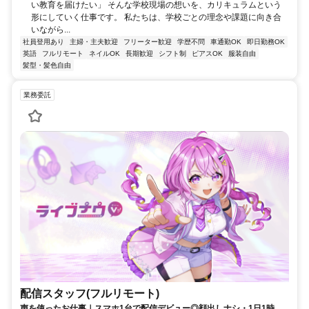
い教育を届けたい」 そんな学校現場の想いを、カリキュラムという
形にしていく仕事です。 私たちは、学校ごとの理念や課題に向き合
いながら...
社員登用あり
主婦・主夫歓迎
フリーター歓迎
学歴不問
車通勤OK
即日勤務OK
英語
フルリモート
ネイルOK
長期歓迎
シフト制
ピアスOK
服装自由
髪型・髪色自由
業務委託
配信スタッフ(フルリモート)
声を使ったお仕事｜スマホ1台で配信デビュー◎顔出しナシ・1日1時間