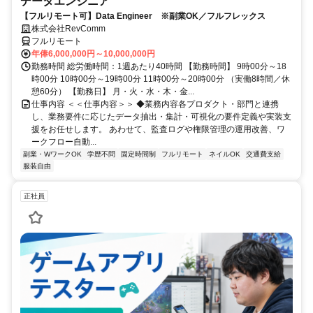
データエンジニア
【フルリモート可】Data Engineer ※副業OK／フルフレックス
株式会社RevComm
フルリモート
年俸6,000,000円～10,000,000円
勤務時間 総労働時間：1週あたり40時間 【勤務時間】 9時00分～18
時00分 10時00分～19時00分 11時00分～20時00分 （実働8時間／休
憩60分） 【勤務日】 月・火・水・木・金...
仕事内容 ＜＜仕事内容＞＞ ◆業務内容各プロダクト・部門と連携
し、業務要件に応じたデータ抽出・集計・可視化の要件定義や実装支
援をお任せします。 あわせて、監査ログや権限管理の運用改善、ワ
ークフロー自動...
副業・WワークOK
学歴不問
固定時間制
フルリモート
ネイルOK
交通費支給
服装自由
正社員