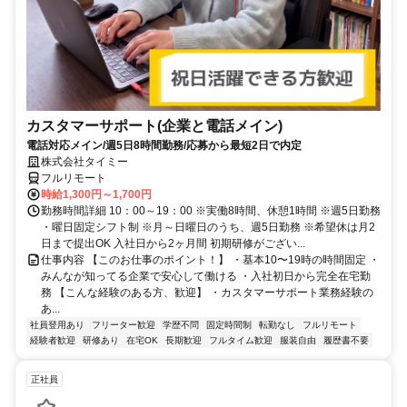
カスタマーサポート(企業と電話メイン)
電話対応メイン/週5日8時間勤務/応募から最短2日で内定
株式会社タイミー
フルリモート
時給1,300円～1,700円
勤務時間詳細 10：00～19：00 ※実働8時間、休憩1時間 ※週5日勤務
・曜日固定シフト制 ※月～日曜日のうち、週5日勤務 ※希望休は月2
日まで提出OK 入社日から2ヶ月間 初期研修がござい...
仕事内容 【このお仕事のポイント！】 ・基本10〜19時の時間固定 ・
みんなが知ってる企業で安心して働ける ・入社初日から完全在宅勤
務 【こんな経験のある方、歓迎】 ・カスタマーサポート業務経験の
あ...
社員登用あり
フリーター歓迎
学歴不問
固定時間制
転勤なし
フルリモート
経験者歓迎
研修あり
在宅OK
長期歓迎
フルタイム歓迎
服装自由
履歴書不要
正社員