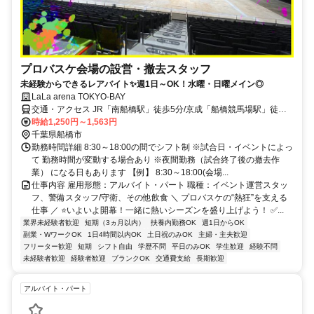
プロバスケ会場の設営・撤去スタッフ
未経験からできるレアバイト✨週1日～OK！水曜・日曜メイン◎
LaLa arena TOKYO-BAY
交通・アクセス JR「南船橋駅」徒歩5分/京成「船橋競馬場駅」徒歩
16分
時給1,250円～1,563円
千葉県船橋市
勤務時間詳細 8:30～18:00の間でシフト制 ※試合日・イベントによっ
て 勤務時間が変動する場合あり ※夜間勤務（試合終了後の撤去作
業） になる日もあります 【例】 8:30～18:00(会場...
仕事内容 雇用形態：アルバイト・パート 職種：イベント運営スタッ
フ、警備スタッフ/守衛、その他飲食 ＼ プロバスケの“熱狂”を支える
仕事 ／ ⭐いよいよ開幕！一緒に熱いシーズンを盛り上げよう！ ✅...
業界未経験者歓迎
短期（3ヵ月以内）
扶養内勤務OK
週1日からOK
副業・WワークOK
1日4時間以内OK
土日祝のみOK
主婦・主夫歓迎
フリーター歓迎
短期
シフト自由
学歴不問
平日のみOK
学生歓迎
経験不問
未経験者歓迎
経験者歓迎
ブランクOK
交通費支給
長期歓迎
アルバイト・パート