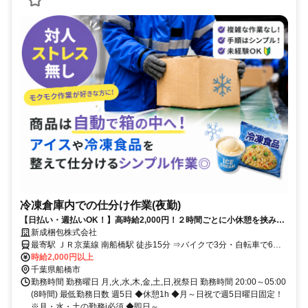
冷凍倉庫内での仕分け作業(夜勤)
【日払い・週払いOK！】高時給2,000円！２時間ごとに小休憩を挟みな
がらの安心作業♪未経験者歓迎◎
新成梱包株式会社
最寄駅 ＪＲ京葉線 南船橋駅 徒歩15分 ⇒バイクで3分・自転車で6分
京成本線 船橋競馬場駅 その他7分 ⇒バイクで7分・自転車で10分 京
時給2,000円以上
成本線 大神宮下駅 その他7分 ⇒バイクで7分・自転車で10分
千葉県船橋市
勤務時間 勤務曜日 月,火,水,木,金,土,日,祝祭日 勤務時間 20:00～05:00
(8時間) 最低勤務日数 週5日 ◆休憩1h ◆月～日祝で週5日曜日固定！
※月・水・土の勤務j必須 ◆即日～...