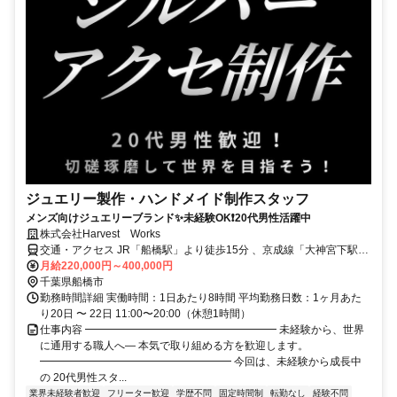
ジュエリー製作・ハンドメイド制作スタッフ
メンズ向けジュエリーブランド✨未経験OK❗20代男性活躍中
株式会社Harvest Works
交通・アクセス JR「船橋駅」より徒歩15分 、京成線「大神宮下駅」
より徒歩4分
月給220,000円～400,000円
千葉県船橋市
勤務時間詳細 実働時間：1日あたり8時間 平均勤務日数：1ヶ月あた
り20日 〜 22日 11:00〜20:00（休憩1時間）
仕事内容 ━━━━━━━━━━━━━━━━━━ 未経験から、世界
に通用する職人へ― 本気で取り組める方を歓迎します。
━━━━━━━━━━━━━━━━━━ 今回は、未経験から成長中
の 20代男性スタ...
業界未経験者歓迎
フリーター歓迎
学歴不問
固定時間制
転勤なし
経験不問