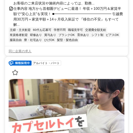
お客様のご来店状況や施術内容によっては、勤務...
仕事内容 地方から首都圏デビューに最適！ 年収＋100万円＆家賃半
額で“安心上京”を実現！ ■━━━━━━━━━━━━━━━━ 引越費
用30万円＋家賃半額＋14ヶ月収入保証で 『移住の不安』もすべて
解...
主婦・主夫歓迎
60代も応募可
学歴不問
職場見学可
交通費全額支給
有資格者歓迎
研修あり
賞与あり
ブランクOK
育休あり
シフト制
ピアスOK
服装自由
寮・社宅あり
ひげOK
髪型・髪色自由
同じ企業の求人
アルバイト・パート