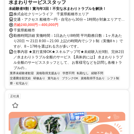
水まわりサービススタッフ
未経験者9割！賞与年3回！不安な水まわりトラブルを解決！
株式会社クリーンライフ 千葉県船橋市エリア
交通・アクセス 船橋市一円・自宅から30分～1時間が対象エリアです
（直行直帰）。
月給240,000円～400,000円
千葉県船橋市
勤務時間詳細 実働時間：1日あたり8時間 平均勤務日数：1ヶ月あた
り20日 〜 21日 8:00～21:00 上記の時間内でシフト制（実働8ｈ）で
すが、8～17時を選ばれる方が多いです。
仕事内容 ★直行直帰OK★スキルアップ可★未経験入社9割、完休2日
／水まわりトラブル全般のサービス 【具体的には】 水まわりトラブ
ル全般のサービススタッフとして、 お客様宅などを訪問し各種トラ
ブルの...
業界未経験者歓迎
資格取得支援あり
学歴不問
転勤なし
経験不問
交通費全額支給
研修あり
賞与あり
ブランクOK
資格取得手当あり
シフト制
寮・社宅あり
正社員