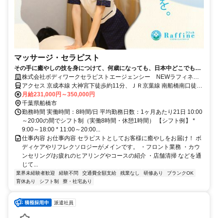
マッサージ・セラピスト
その手に癒やしの技を身につけて、何歳になっても、日本中どこでも働
けるセラピストの第一歩を踏み出しませんか。
株式会社ボディワークセラピストエージェンシー NEWラフィネ
ららぽーとTokyoBay店
アクセス 京成本線 大神宮下徒歩約11分、ＪＲ京葉線 南船橋南口徒歩
約14分、ＪＲ武蔵野線 南船橋南口徒歩約14分 最寄駅：船橋競馬場・
月給231,000円～350,000円
南船橋駅
千葉県船橋市
勤務時間 実働時間：8時間/日 平均勤務日数：1ヶ月あたり21日 10:00
～20:00の間でシフト制（実働8時間・休憩1時間） 【シフト例】 *
9:00～18:00 * 11:00～20:00...
仕事内容 お仕事内容 セラピストとしてお客様に癒やしをお届け！ ボ
ディケアやリフレクソロジーがメインです。 ・フロント業務 ・カウ
ンセリング/お疲れのヒアリングやコースの紹介 ・店舗清掃 などを通
じて...
業界未経験者歓迎
経験不問
交通費全額支給
残業なし
研修あり
ブランクOK
育休あり
シフト制
寮・社宅あり
派遣社員