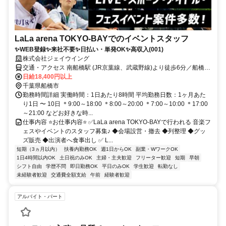
LaLa arena TOKYO-BAYでのイベントスタッフ
✨WEB登録✨来社不要✨日払い・単発OK✨高収入(001)
株式会社ジェイウイング
交通・アクセス 南船橋駅 (JR京葉線、武蔵野線)より徒歩6分／船橋競
馬場駅（京成本線）より徒歩16分
日給18,400円以上
千葉県船橋市
勤務時間詳細 実働時間：1日あたり8時間 平均勤務日数：1ヶ月あた
り1日 〜 10日 ＊9:00～18:00 ＊8:00～20:00 ＊7:00～10:00 ＊17:00
～21:00 などお好きな時...
仕事内容 ⭐お仕事内容⭐ ✅LaLa arena TOKYO-BAYで行われる 音楽フ
ェスやイベントのスタッフ募集♪ ◆会場設営・撤去 ◆列整理 ◆グッ
ズ販売 ◆出演者へ食事出し ✅ L...
短期（3ヵ月以内）
扶養内勤務OK
週1日からOK
副業・WワークOK
1日4時間以内OK
土日祝のみOK
主婦・主夫歓迎
フリーター歓迎
短期
早朝
シフト自由
学歴不問
即日勤務OK
平日のみOK
学生歓迎
転勤なし
未経験者歓迎
交通費全額支給
午前
経験者歓迎
アルバイト・パート