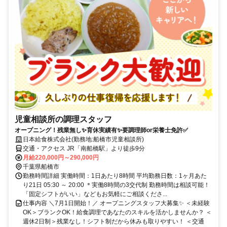
児童相談所の調理スタッフ
オープニング！残業無し✨育休実績有✨要調理師or栄養士免許✅
日本給食株式会社(勤務地:船橋市児童相談所)
交通・アクセス JR「南船橋駅」より徒歩9分
月給220,000円～290,000円
千葉県船橋市
勤務時間詳細 実働時間：1日あたり8時間 平均勤務日数：1ヶ月あた
り21日 05:30 ～ 20:00 ＊実働8時間の3交代制 勤務時間は相談可能！
「固定シフトがいい」などもお気軽にご相談くださ...
仕事内容 ＼7月1日開始！／ オープニングスタッフ大募集✨ ＜未経験
OK＞ブランクOK！給食調理であなたのスキルを活かしませんか？ ＜
週休2日制＞残業なし！シフト制だから休みも取りやすい！ ＜交通