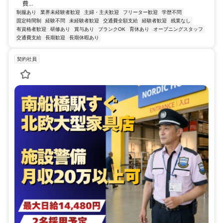
費...
制服あり
業界未経験者歓迎
主婦・主夫歓迎
フリーター歓迎
学歴不問
固定時間制
経験不問
未経験者歓迎
交通費全額支給
経験者歓迎
残業なし
有資格者歓迎
研修あり
賞与あり
ブランクOK
育休あり
オープニングスタッフ
交通費支給
長期歓迎
長期休暇あり
契約社員