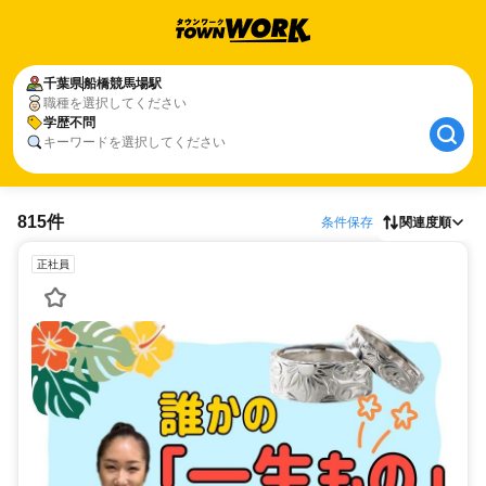
千葉県
船橋競馬場駅
職種を選択してください
学歴不問
キーワードを選択してください
815件
条件保存
関連度順
正社員