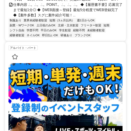
仕事内容 .:.。.:.。.:.。POINT.。.:.。.:.。.:.。 ◆【履歴書不要】応募完了
まで最短1分◎ ◆【WEB面接～登録】最短5分程度でWEB登録完了
◆【案件多数】スグに案件紹介可能！...
制服あり
業界未経験者歓迎
短期（3ヵ月以内）
週1日からOK
副業・WワークOK
土日祝のみOK
主婦・主夫歓迎
フリーター歓迎
短期
シフト自由
学歴不問
平日のみOK
学生歓迎
経験不問
未経験者歓迎
経験者歓迎
ネイルOK
即日払いOK
研修あり
ブランクOK
アルバイト・パート