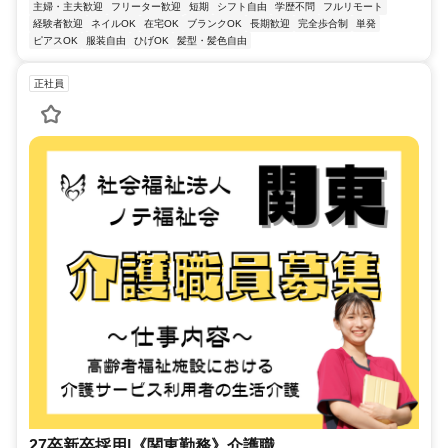
主婦・主夫歓迎
フリーター歓迎
短期
シフト自由
学歴不問
フルリモート
経験者歓迎
ネイルOK
在宅OK
ブランクOK
長期歓迎
完全歩合制
単発
ピアスOK
服装自由
ひげOK
髪型・髪色自由
正社員
27卒新卒採用|《関東勤務》介護職