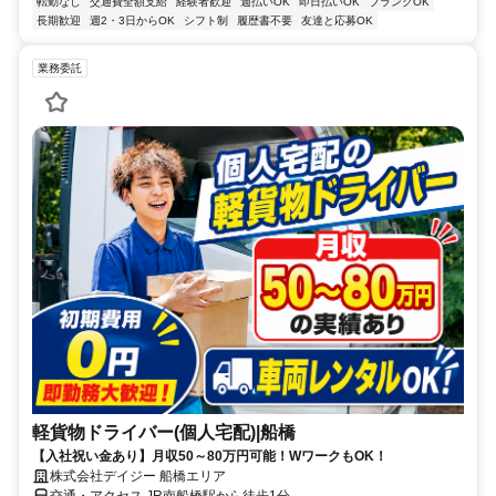
転勤なし
交通費全額支給
経験者歓迎
週払いOK
即日払いOK
ブランクOK
長期歓迎
週2・3日からOK
シフト制
履歴書不要
友達と応募OK
業務委託
軽貨物ドライバー(個人宅配)|船橋
【入社祝い金あり】月収50～80万円可能！WワークもOK！
株式会社デイジー 船橋エリア
交通・アクセス JR南船橋駅から徒歩1分