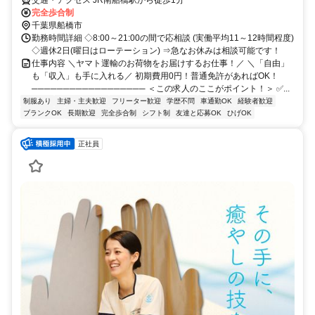
完全歩合制
千葉県船橋市
勤務時間詳細 ◇8:00～21:00の間で応相談 (実働平均11～12時間程度)
◇週休2日(曜日はローテーション) ⇒急なお休みは相談可能です！
仕事内容 ＼ヤマト運輸のお荷物をお届けするお仕事！／ ＼「自由」
も「収入」も手に入れる／ 初期費用0円！普通免許があればOK！
────────────────── ＜この求人のここがポイント！＞ ✅...
制服あり
主婦・主夫歓迎
フリーター歓迎
学歴不問
車通勤OK
経験者歓迎
ブランクOK
長期歓迎
完全歩合制
シフト制
友達と応募OK
ひげOK
正社員