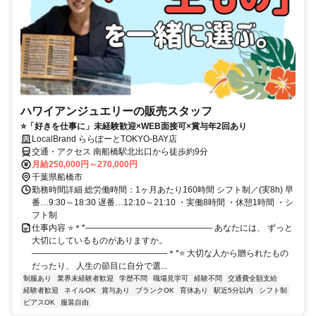
ハワイアンジュエリーの販売スタッフ
⭐「好きを仕事に」未経験歓迎×WEB面接可×賞与年2回あり
LocalBrand ららぽーとTOKYO-BAY店
交通・アクセス 南船橋駅北出口から徒歩約9分
月給250,000円～270,000円
千葉県船橋市
勤務時間詳細 総労働時間：1ヶ月あたり160時間 シフト制／(実8h) 早
番…9:30～18:30 遅番…12:10～21:10 ・実働8時間 ・休憩1時間 ・シ
フト制
仕事内容 ⭐＊*――――――――――――――― あなたには、 ずっと
大切にしているものがありますか。
――――――――――――――――＊*⭐ 大切な人から贈られたもの
だったり、 人生の節目に自分で選...
制服あり
業界未経験者歓迎
学歴不問
職場見学可
経験不問
交通費全額支給
経験者歓迎
ネイルOK
賞与あり
ブランクOK
育休あり
駅近5分以内
シフト制
ピアスOK
服装自由