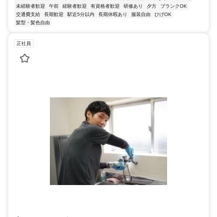
未経験者歓迎
午前
経験者歓迎
有資格者歓迎
研修あり
夕方
ブランクOK
交通費支給
長期歓迎
駅近5分以内
長期休暇あり
服装自由
ひげOK
髪型・髪色自由
正社員