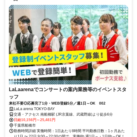
LaLaarenaでコンサートの案内業務等のイベントスタ
ッフ
来社不要◎応募完了1分・WEB登録5分／週1日～OK 002
LaLa arena TOKYO-BAY
交通・アクセス 南船橋駅 (JR京葉線、武蔵野線)より徒歩6分
日給10,156円～25,481円
千葉県船橋市
勤務時間詳細 実働時間：1日あたり8時間 平均勤務日数：1ヶ月あた
り1日 〜 22日 9:00～22:00の間で、実働8h 週1日～・1日8h～OK！