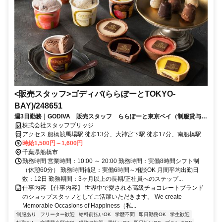
<販売スタッフ>ゴディバ(ららぽーとTOKYO-
BAY)/248651
週3日勤務｜GODIVA 販売スタッフ ららぽーと東京ベイ（制服貸与・
前払い可・交通費全額支給）
株式会社スタッフブリッジ
アクセス 船橋競馬場駅 徒歩13分、大神宮下駅 徒歩17分、南船橋駅
時給1,500円～1,600円
千葉県船橋市
勤務時間 営業時間：10:00 ～ 20:00 勤務時間：実働8時間シフト制
（休憩60分） 勤務時間補足：実働6時間～相談OK 月間平均出勤日
数：12日 勤務期間：3ヶ月以上の長期/正社員へのステップ...
仕事内容 【仕事内容】 世界中で愛される高級チョコレートブランド
のショップスタッフとしてご活躍いただきます。 We create
Memorable Occasions of Happiness（私...
制服あり
フリーター歓迎
給料前払いOK
学歴不問
即日勤務OK
学生歓迎