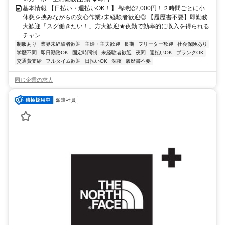
基本情報 【日払い・週払いOK！】高時給2,000円！２時間ごとに小
休憩を挟みながらの安心作業♪未経験者歓迎◎ 【履歴書不要】即勤務
大歓迎「スグ働きたい！」方大歓迎★夜勤で効率的に収入を得られる
チャン...
制服あり
業界未経験者歓迎
主婦・主夫歓迎
長期
フリーター歓迎
社会保険あり
学歴不問
即日勤務OK
固定時間制
未経験者歓迎
夜間
週払いOK
ブランクOK
交通費支給
フルタイム歓迎
日払いOK
深夜
履歴書不要
同じ企業の求人
派遣社員