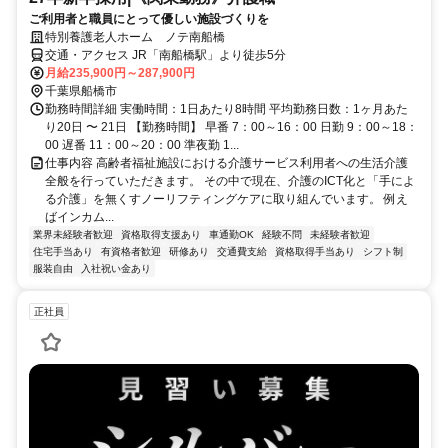
ご利用者と職員にとって優しい施設づくりを
特別養護老人ホーム ノテ南船橋
交通・アクセス JR「南船橋駅」より徒歩5分
月給235,900円～287,900円
千葉県船橋市
勤務時間詳細 実働時間：1日あたり8時間 平均勤務日数：1ヶ月あた
り20日 〜 21日 【勤務時間】 早番 7：00～16：00 日勤 9：00～18：
00 遅番 11：00～20：00 準夜勤 1...
仕事内容 高齢者福祉施設における介護サービス利用者への生活介護
全般を行っていただきます。 その中で現在、介護のICT化と「手によ
る介護」を無くすノーリフティングケアに取り組んでいます。 例え
ばインカム...
業界未経験者歓迎
資格取得支援あり
車通勤OK
経験不問
未経験者歓迎
住宅手当あり
有資格者歓迎
研修あり
交通費支給
資格取得手当あり
シフト制
服装自由
入社祝い金あり
正社員