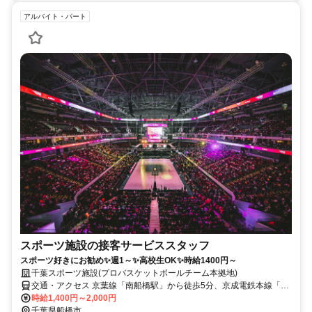
アルバイト・パート
スポーツ施設の接客サービススタッフ
スポーツ好きにお勧め✨週1～✨高校生OK✨時給1400円～
千葉スポーツ施設(プロバスケットボールチーム本拠地)
交通・アクセス 京葉線「南船橋駅」から徒歩5分、京成電鉄本線「大
神宮下駅」から徒歩17分、京成電鉄本線「船橋競馬場駅」から徒歩
時給1,400円～2,000円
18分
千葉県船橋市