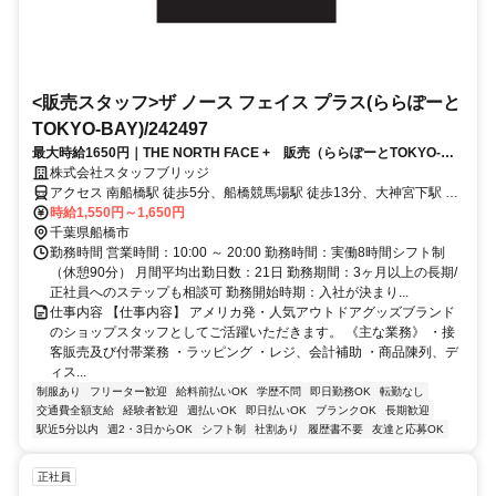
<販売スタッフ>ザ ノース フェイス プラス(ららぽーと
TOKYO-BAY)/242497
最大時給1650円｜THE NORTH FACE + 販売（ららぽーとTOKYO-
BAY）前払いOK
株式会社スタッフブリッジ
アクセス 南船橋駅 徒歩5分、船橋競馬場駅 徒歩13分、大神宮下駅 徒
歩17分
時給1,550円～1,650円
千葉県船橋市
勤務時間 営業時間：10:00 ～ 20:00 勤務時間：実働8時間シフト制
（休憩90分） 月間平均出勤日数：21日 勤務期間：3ヶ月以上の長期/
正社員へのステップも相談可 勤務開始時期：入社が決まり...
仕事内容 【仕事内容】 アメリカ発・人気アウトドアグッズブランド
のショップスタッフとしてご活躍いただきます。 《主な業務》 ・接
客販売及び付帯業務 ・ラッピング ・レジ、会計補助 ・商品陳列、デ
ィス...
制服あり
フリーター歓迎
給料前払いOK
学歴不問
即日勤務OK
転勤なし
交通費全額支給
経験者歓迎
週払いOK
即日払いOK
ブランクOK
長期歓迎
駅近5分以内
週2・3日からOK
シフト制
社割あり
履歴書不要
友達と応募OK
正社員