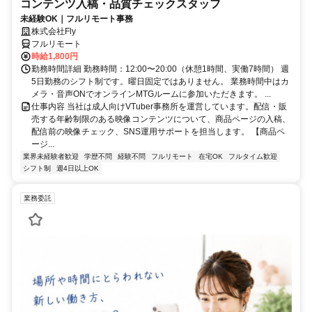
コンテンツ入稿・品質チェックスタッフ
未経験OK｜フルリモート事務
株式会社Fly
フルリモート
時給1,800円
勤務時間詳細 勤務時間：12:00〜20:00（休憩1時間、実働7時間） 週
5日勤務のシフト制です。曜日固定ではありません。 業務時間中はカ
メラ・音声ONでオンラインMTGルームに参加いただきます。 ...
仕事内容 当社は成人向けVTuber事務所を運営しています。配信・販
売する年齢制限のある映像コンテンツについて、商品ページの入稿、
配信前の映像チェック、SNS運用サポートを担当します。 【商品ペ
ージ...
業界未経験者歓迎
学歴不問
経験不問
フルリモート
在宅OK
フルタイム歓迎
シフト制
週4日以上OK
業務委託