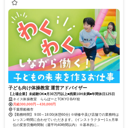
子ども向け体操教室 運営アドバイザー
【上場企業】未経験OK■月30万円以上■残業10H未満■年間休日125日
ネイス体操教室 ららぽーとTOKYO BAY校
月給300,000円～430,000円
千葉県船橋市
【勤務時間】 9:00～18:00(休憩60分) ※研修中及び店舗での業務時は
レッスン時間に合わせていただきます。 (インストラクター) 1ヵ月単
位の変形労働時間制（週平均40時間以内） ※基本的に...