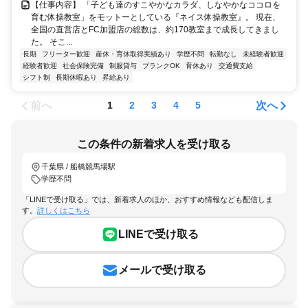
【仕事内容】 「子ども達のすこやかなカラダ、しなやかなココロを
育む体操教室」をモットーとしている『ネイス体操教室』。 現在、
全国の直営店とFC加盟店の総数は、約170教室まで成長してきまし
た。 そこ...
長期
フリーター歓迎
産休・育休取得実績あり
学歴不問
転勤なし
未経験者歓迎
経験者歓迎
社会保険完備
制服貸与
ブランクOK
育休あり
交通費支給
シフト制
長期休暇あり
昇給あり
前へ
次へ
1
2
3
4
5
この条件の新着求人を受け取る
千葉県 / 船橋競馬場駅
学歴不問
「LINEで受け取る」では、新着求人のほか、おすすめ情報なども配信しま
す。
詳しくはこちら
LINEで受け取る
メールで受け取る