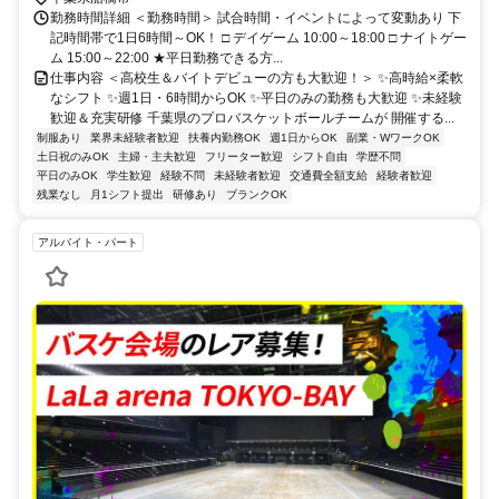
勤務時間詳細 ＜勤務時間＞ 試合時間・イベントによって変動あり 下
記時間帯で1日6時間～OK！ □ デイゲーム 10:00～18:00 □ ナイトゲー
ム 15:00～22:00 ★平日勤務できる方...
仕事内容 ＜高校生＆バイトデビューの方も大歓迎！＞ ✨高時給×柔軟
なシフト ✨週1日・6時間からOK ✨平日のみの勤務も大歓迎 ✨未経験
歓迎＆充実研修 千葉県のプロバスケットボールチームが 開催する...
制服あり
業界未経験者歓迎
扶養内勤務OK
週1日からOK
副業・WワークOK
土日祝のみOK
主婦・主夫歓迎
フリーター歓迎
シフト自由
学歴不問
平日のみOK
学生歓迎
経験不問
未経験者歓迎
交通費全額支給
経験者歓迎
残業なし
月1シフト提出
研修あり
ブランクOK
アルバイト・パート