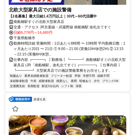
北欧大型家具店での施設警備
【2名募集】最大日給1.4万円以上｜30代～60代活躍中
南船橋駅すぐの北欧大型家具店
交通・アクセス JR京葉線・武蔵野線 南船橋駅 改札出てすぐ
日給9,776円～14,480円
千葉県船橋市
勤務時間詳細 実働時間：1日あたり8時間 〜 10時間 平均勤務日数：1
ヶ月あたり20日 〜 21日 ① 9:00～21:00 (実働10H/休憩2H) ② 13:15
～22:15 (実働8H/休憩...
仕事内容 ┏━━━┓ ┃勤務地┃ ┗━━━┛ 南船橋駅すぐの北欧大型
家具店 (JR「南船橋駅」改札出てすぐ) ┏━━━━┓ ┃仕事内容┃
┗━━━━┛ 大型家具店での施設警備業務をお任せします。 ...
制服あり
業界未経験者歓迎
フリーター歓迎
早朝
学歴不問
経験不問
未経験者歓迎
午前
経験者歓迎
残業なし
夜間
研修あり
夕方
ブランクOK
交通費支給
長期歓迎
駅近5分以内
シフト制
深夜
派遣社員