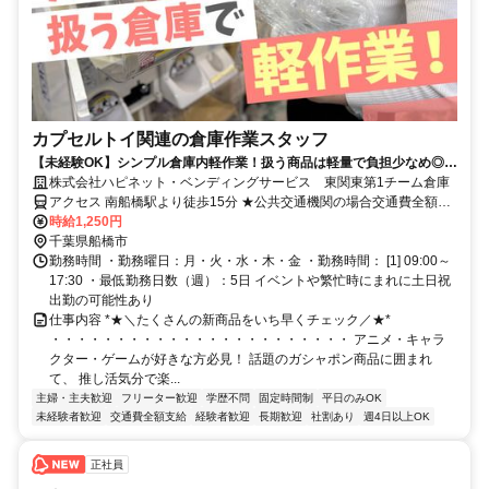
カプセルトイ関連の倉庫作業スタッフ
【未経験OK】シンプル倉庫内軽作業！扱う商品は軽量で負担少なめ◎土
日祝は基本お休み♪
株式会社ハピネット・ベンディングサービス 東関東第1チーム倉庫
アクセス 南船橋駅より徒歩15分 ★公共交通機関の場合交通費全額支
給
時給1,250円
千葉県船橋市
勤務時間 ・勤務曜日：月・火・水・木・金 ・勤務時間： [1] 09:00～
17:30 ・最低勤務日数（週）：5日 イベントや繁忙時にまれに土日祝
出勤の可能性あり
仕事内容 *★＼たくさんの新商品をいち早くチェック／★*
・・・・・・・・・・・・・・・・・・・・・・・ アニメ・キャラ
クター・ゲームが好きな方必見！ 話題のガシャポン商品に囲まれ
て、 推し活気分で楽...
主婦・主夫歓迎
フリーター歓迎
学歴不問
固定時間制
平日のみOK
未経験者歓迎
交通費全額支給
経験者歓迎
長期歓迎
社割あり
週4日以上OK
正社員