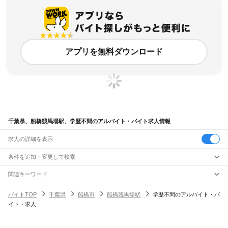
アプリを無料ダウンロード
千葉県、船橋競馬場駅、学歴不問のアルバイト・バイト求人情報
求人の詳細を表示
条件を追加・変更して検索
市区町村を追加・変更
関連キーワード
完全在宅ワーク 全国
シール貼り 在宅
現在地周辺
ガチャガチャ
犬カフェ
千葉県
駅を追加・変更
バイトTOP
千葉県
船橋市
船橋競馬場駅
学歴不問のアルバイト・バ
千葉県
すべて
イト・求人
千葉市
すべて
職種を追加・変更
JR武蔵野線
中央区
花見川区
稲毛区
若葉区
緑区
美浜区
南流山駅
新松戸駅
新八柱駅
東松戸駅
市川大野駅
船橋法典駅
西船橋駅
飲食・フードサービス
銚子市
市川市
船橋市
館山市
木更津市
松戸市
野田市
茂原市
成田市
佐倉市
東金市
特徴を追加・変更