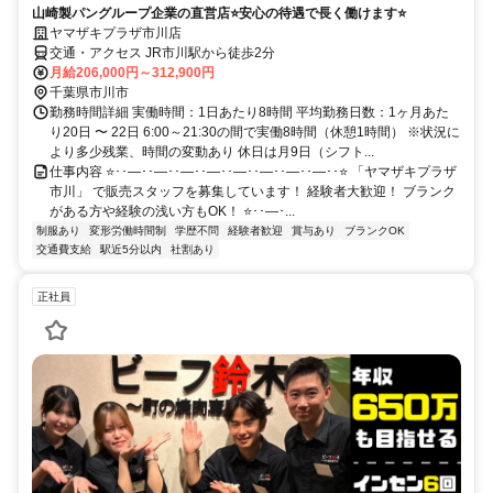
山崎製パングループ企業の直営店⭐安心の待遇で長く働けます⭐
ヤマザキプラザ市川店
交通・アクセス JR市川駅から徒歩2分
月給206,000円～312,900円
千葉県市川市
勤務時間詳細 実働時間：1日あたり8時間 平均勤務日数：1ヶ月あた
り20日 〜 22日 6:00～21:30の間で実働8時間（休憩1時間） ※状況に
より多少残業、時間の変動あり 休日は月9日（シフト...
仕事内容 ⭐･･―･･―･･―･･―･･―･･―･･―･･―･･⭐ 「ヤマザキプラザ
市川」 で販売スタッフを募集しています！ 経験者大歓迎！ ブランク
がある方や経験の浅い方もOK！ ⭐･･―･...
制服あり
変形労働時間制
学歴不問
経験者歓迎
賞与あり
ブランクOK
交通費支給
駅近5分以内
社割あり
正社員