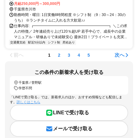
り徒歩3分 ・駅チカ！
月給250,000円～300,000円
千葉県市川市
勤務時間・曜日: 1日実働8時間程度 ※シフト制 （9：30～24：30の
うち） ※ランチタイムに入れる方大歓迎♪♪
仕事内容: ┏━━━━━━━━━━━━━━━━━━━━┓ ＼この求
人の特徴／ 2年連続売り上げ120％超UP 若手中心で、成長中の企業
マニュアル・研修ありで未経験安心 週休2日！プライベートも充実...
交通費支給
駅近5分以内
シフト制
昇給あり
前へ
次へ
1
2
3
4
5
この条件の新着求人を受け取る
千葉県 / 菅野駅
学歴不問
「LINEで受け取る」では、新着求人のほか、おすすめ情報なども配信しま
す。
詳しくはこちら
LINEで受け取る
メールで受け取る