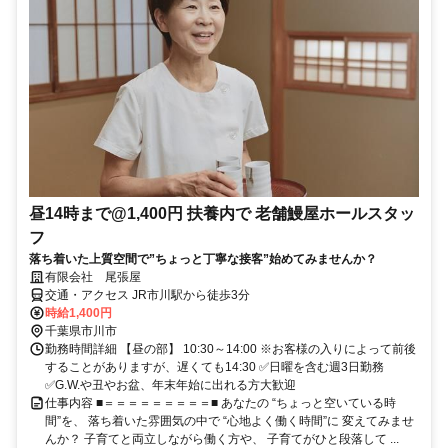
昼14時まで@1,400円 扶養内で 老舗鰻屋ホールスタッ
フ
落ち着いた上質空間で”ちょっと丁寧な接客”始めてみませんか？
有限会社 尾張屋
交通・アクセス JR市川駅から徒歩3分
時給1,400円
千葉県市川市
勤務時間詳細 【昼の部】 10:30～14:00 ※お客様の入りによって前後
することがありますが、遅くても14:30 ✅日曜を含む週3日勤務
✅G.W.や丑やお盆、年末年始に出れる方大歓迎
仕事内容 ■＝＝＝＝＝＝＝＝＝■ あなたの “ちょっと空いている時
間”を、 落ち着いた雰囲気の中で “心地よく働く時間”に 変えてみませ
んか？ 子育てと両立しながら働く方や、 子育てがひと段落して ...