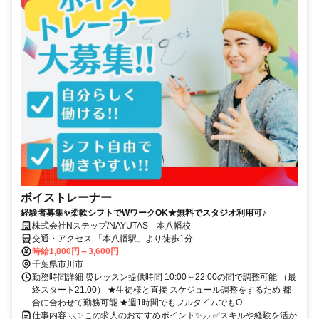
ボイストレーナー
経験者募集✨柔軟シフトでWワークOK★無料でスタジオ利用可♪
株式会社Nステップ/NAYUTAS 本八幡校
交通・アクセス 「本八幡駅」より徒歩1分
時給1,800円～3,600円
千葉県市川市
勤務時間詳細 ⏰レッスン提供時間 10:00～22:00の間で調整可能 （最
終スタート21:00） ★生徒様と直接 スケジュール調整をするため 都
合に合わせて勤務可能 ★週1時間でもフルタイムでもO...
仕事内容 ⸜⸜✨この求人のおすすめポイント✨⸝⸝ ✅スキルや経験を活か