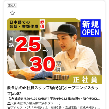
正社員
飲食店の正社員スタッフ/油そば(オープニングスタッ
フ)ab07
【2年連続売り上げ120％超UP】平均年齢23.5歳/未経験・初心者OK/他
業界の方も多数活躍中
元祖油堂 本八幡店(株式会社プラーナ)
アクセス: ・JR「八幡駅」より徒歩2分 ・京成電鉄「京成八幡駅」よ