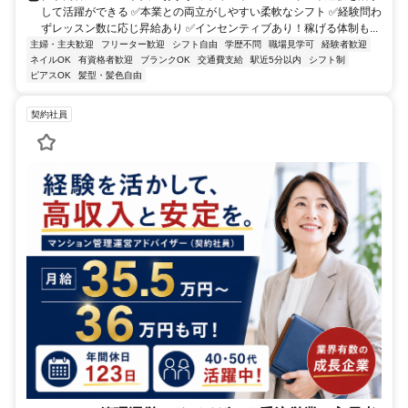
して活躍ができる ✅本業との両立がしやすい柔軟なシフト ✅経験問わ
ずレッスン数に応じ昇給あり ✅インセンティブあり！稼げる体制も...
主婦・主夫歓迎
フリーター歓迎
シフト自由
学歴不問
職場見学可
経験者歓迎
ネイルOK
有資格者歓迎
ブランクOK
交通費支給
駅近5分以内
シフト制
ピアスOK
髪型・髪色自由
契約社員