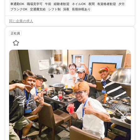
車通勤OK
職場見学可
午前
経験者歓迎
ネイルOK
夜間
有資格者歓迎
夕方
ブランクOK
交通費支給
シフト制
深夜
長期休暇あり
同じ企業の求人
正社員