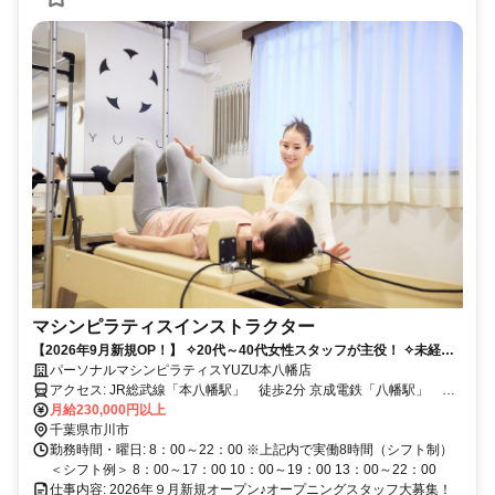
マシンピラティスインストラクター
【2026年9月新規OP！】 ✧20代～40代女性スタッフが主役！ ✧未経験
からピラティス指導者に！経験者はもちろん大歓迎！資格取得もしっか
パーソナルマシンピラティスYUZU本八幡店
りサポートします！「ピラティスが好きだけど、キラキラしたスタジオ
アクセス: JR総武線「本八幡駅」 徒歩2分 京成電鉄「八幡駅」 徒
は少し気後れしちゃう…」そんなあなたにこそ、落ち着いた雰囲気の当
歩５分
月給230,000円以上
スタジオで、お客様に寄り添うレッスンを提供しませんか？ブランクが
千葉県市川市
あっても大丈夫。あなたの「好き」と「学びたい意欲」を応援します。
勤務時間・曜日: 8：00～22：00 ※上記内で実働8時間（シフト制）
働きながら、心も身体も美しく。
＜シフト例＞ 8：00～17：00 10：00～19：00 13：00～22：00
仕事内容: 2026年９月新規オープン♪オープニングスタッフ大募集！