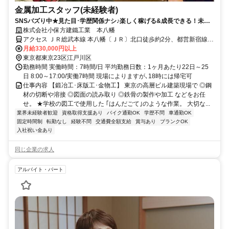
金属加工スタッフ(未経験者)
SNSバズり中★見た目･学歴関係ナシ♪楽しく稼げる&成長できる！未経
験歓迎！月給33万円～！1R寮有
株式会社小保方建鐵工業 本八幡
アクセス ＪＲ総武本線 本八幡〔ＪＲ〕北口徒歩約2分、都営新宿線
本八幡〔新宿線〕A4a口徒歩約3分、京成本線 京成八幡出口3徒歩約5
月給330,000円以上
分 本八幡駅
東京都東京23区江戸川区
勤務時間 実働時間：7時間/日 平均勤務日数：1ヶ月あたり22日～25
日 8:00～17:00/実働7時間 現場によりますが､18時には帰宅可
仕事内容 【鍛冶工･床版工･金物工】 東京の高層ビル建築現場で ◎鋼
材の切断や溶接 ◎図面の読み取り ◎鉄骨の製作や加工 などをお任
せ。 ★学校の図工で使用した ｢はんだごて｣のような作業。 大切な...
業界未経験者歓迎
資格取得支援あり
バイク通勤OK
学歴不問
車通勤OK
固定時間制
転勤なし
経験不問
交通費全額支給
賞与あり
ブランクOK
入社祝い金あり
同じ企業の求人
アルバイト・パート