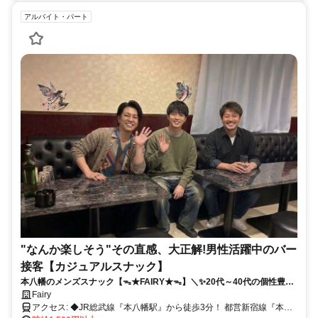
アルバイト・パート
"なんか楽しそう"その直感、大正解!男性活躍中のバー
接客【カジュアルスナック】
本八幡のメンズスナック【ᯓ★FAIRY★ᯓ】＼✨20代～40代の個性豊か
なスタッフが活躍中!!✨／アットホームで温かい隠れ家的カジュアルスナ
Fairy
ックです✌✅ノルマや競争は一切なし！✅週1日～でシフト柔軟！明るく
アクセス: ◆JR総武線『本八幡駅』から徒歩3分！ 都営新宿線『本八