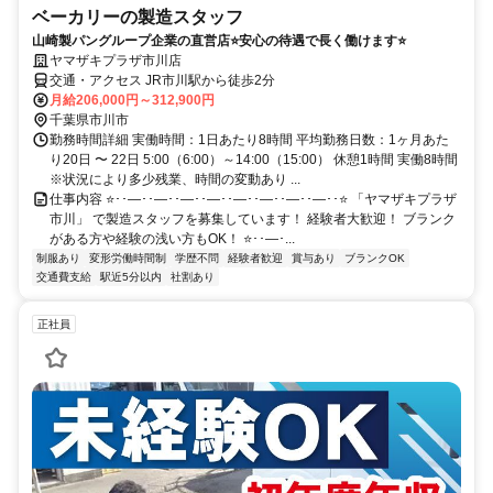
ベーカリーの製造スタッフ
山崎製パングループ企業の直営店⭐安心の待遇で長く働けます⭐
ヤマザキプラザ市川店
交通・アクセス JR市川駅から徒歩2分
月給206,000円～312,900円
千葉県市川市
勤務時間詳細 実働時間：1日あたり8時間 平均勤務日数：1ヶ月あた
り20日 〜 22日 5:00（6:00）～14:00（15:00） 休憩1時間 実働8時間
※状況により多少残業、時間の変動あり ...
仕事内容 ⭐･･―･･―･･―･･―･･―･･―･･―･･―･･⭐ 「ヤマザキプラザ
市川」 で製造スタッフを募集しています！ 経験者大歓迎！ ブランク
がある方や経験の浅い方もOK！ ⭐･･―･...
制服あり
変形労働時間制
学歴不問
経験者歓迎
賞与あり
ブランクOK
交通費支給
駅近5分以内
社割あり
正社員