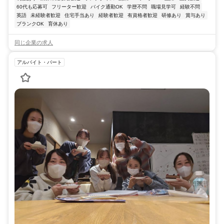
60代も応募可
フリーター歓迎
バイク通勤OK
学歴不問
職場見学可
経験不問
英語
未経験者歓迎
住宅手当あり
経験者歓迎
有資格者歓迎
研修あり
賞与あり
ブランクOK
育休あり
同じ企業の求人
アルバイト・パート