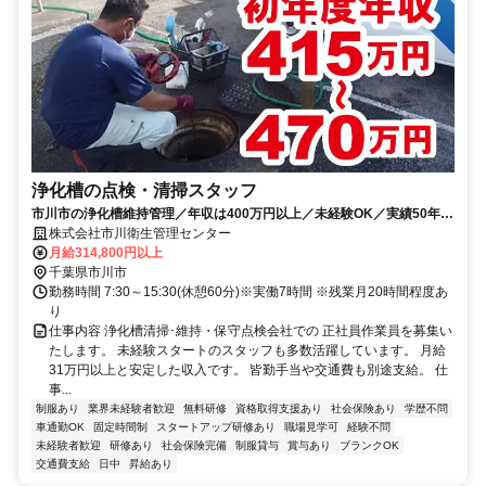
浄化槽の点検・清掃スタッフ
市川市の浄化槽維持管理／年収は400万円以上／未経験OK／実績50年の
安定企業／土日祝の隔週休2日
株式会社市川衛生管理センター
月給314,800円以上
千葉県市川市
勤務時間 7:30～15:30(休憩60分)※実働7時間 ※残業月20時間程度あ
り
仕事内容 浄化槽清掃･維持・保守点検会社での 正社員作業員を募集い
たします。 未経験スタートのスタッフも多数活躍しています。 月給
31万円以上と安定した収入です。 皆勤手当や交通費も別途支給。 仕
事...
制服あり
業界未経験者歓迎
無料研修
資格取得支援あり
社会保険あり
学歴不問
車通勤OK
固定時間制
スタートアップ研修あり
職場見学可
経験不問
未経験者歓迎
研修あり
社会保険完備
制服貸与
賞与あり
ブランクOK
交通費支給
日中
昇給あり