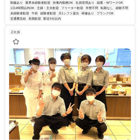
制服あり
業界未経験者歓迎
扶養内勤務OK
社員登用あり
副業・WワークOK
1日4時間以内OK
主婦・主夫歓迎
フリーター歓迎
学歴不問
転勤なし
経験不問
未経験者歓迎
午前
経験者歓迎
月1シフト提出
研修あり
ブランクOK
交通費支給
長期歓迎
駅近5分以内
正社員