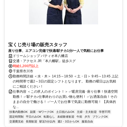
宝くじ売り場の販売スタッフ
座り仕事、エアコン完備で快適/駅チカ1分/一人で気軽にお仕事
ドリームショップ パティオ本八幡店
交通・アクセス JR「本八幡駅」徒歩スグ
時給1,200円以上
千葉県市川市
勤務時間詳細 ＜水・木＞ 14:15～18:50 ＜土・日＞ 9:45～13:45 上記
の時間帯で週2～3日の固定シフトとなります。 勤務の曜日はお気軽
にご相談ください！
仕事内容 ＜この求人のポイント！＞ ✅暖房完備･座り仕事！快適空間
勤務！ ✅駅チカ♪仕事終わりのお買い物も便利！ ✅お洒落自由！その
ままの自分で働ける！ ✅一人でお仕事で気楽に勤務可能！ 【具体的
な...
扶養内勤務OK
副業・WワークOK
土日祝のみOK
主婦・主夫歓迎
学歴不問
固定時間制
平日のみOK
転勤なし
未経験者歓迎
午前
夕方
ブランクOK
交通費支給
長期歓迎
駅近5分以内
週2・3日からOK
服装自由