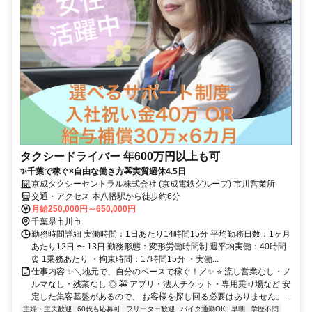
タクシードライバー 年600万円以上も可
✨千葉で稼ぐ×自由な働き方🚕実質週休4.5日
京成タクシーセントラル株式会社 (京成電鉄グループ) 市川営業所
交通・アクセス 本八幡駅から徒歩約6分
月給250,000円～650,000円
千葉県市川市
勤務時間詳細 実働時間：1日あたり14時間15分 平均勤務日数：1ヶ月
あたり12日 〜 13日 勤務形態：変形労働時間制 週平均実働：40時間
⏰ 1乗務あたり ・拘束時間：17時間15分 ・実働...
仕事内容 ✨＼地元で、自分のペースで稼ぐ！／✨ ⭐ 流し営業なし・ノ
ルマなし・残業なし ◎ 🚕 アプリ・法人チケット・専用乗り場など 安
定した集客基盤があるので、 お客様を探し回る必要はありません。...
主婦・主夫歓迎
60代も応募可
フリーター歓迎
バイク通勤OK
早朝
学歴不問