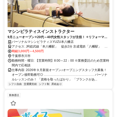
マシンピラティスインストラクター
9月ニューオープン✧20代～40代女性スタッフが主役！ ✧リフォーマー
資格必須！週２からOK！Wワーク歓迎「ピラティスが好きだけど、キラ
パーソナルマシンピラティスYUZU本八幡店
キラしたスタジオは少し気後れしちゃう…」そんなあなたにこそ、落ち
アクセス: JR総武線「本八幡駅」 徒歩2分 京成電鉄「八幡駅」 徒
着いた雰囲気の当スタジオで、お客様に寄り添うレッスンを提供しませ
歩５分
時給3,000円～4,500円
んか？ブランクがあっても大丈夫。あなたの「好き」と「学びたい意
千葉県市川市
欲」を応援します。働きながら、心も身体も美しく。
勤務時間・曜日: 【営業時間】8:00～22：00 ※業務委託のため営業時
間内で応相談
仕事内容: 2026年９月新規オープン♪オープニングスタッフ大募集！
オープン後即勤務可◎ ………………………………………… パーソナ
ルレッスンのみ！ 「資格を取ったばかり」 「ブランクがあ...
シフト自由
交通費支給
シフト制
昇給あり
業務委託