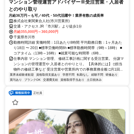
マンション管理運営アドバイザー※受注営業・入居者
とのやり取り
月給36万円～も可／40代・50代活躍中！業界有数の成長率
株式会社東関東合人社(市川営業所)
交通・アクセス JR「市川駅」より徒歩1分
月給355,000円～360,000円
千葉県市川市
勤務時間詳細 実働時間：1日あたり8時間 平均勤務日数：1ヶ月あた
り18日 〜 20日 ■標準労働時間8h ■標準勤務時間帯（9時～18時） ■
コアタイム（13時～16時） ■就業可能な時間帯（6時...
仕事内容 マンション管理、 修繕工事計画に関する受注営業。 分譲マ
ンションの管理運営や 入居者とのやりとり。 【具体的には】 □担当
物件の修繕工事など 受注営業や営業所内での事務業務全般 □月1回...
業界未経験者歓迎
資格取得支援あり
学歴不問
転勤なし
経験不問
研修あり
賞与あり
ブランクOK
交通費支給
資格取得手当あり
土日祝休み
正社員