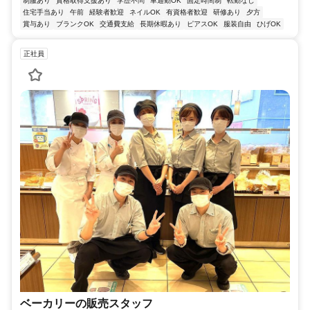
制服あり
資格取得支援あり
学歴不問
車通勤OK
固定時間制
転勤なし
住宅手当あり
午前
経験者歓迎
ネイルOK
有資格者歓迎
研修あり
夕方
賞与あり
ブランクOK
交通費支給
長期休暇あり
ピアスOK
服装自由
ひげOK
正社員
ベーカリーの販売スタッフ