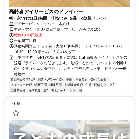
高齢者デイサービスのドライバー
朝・夕だけの1日3時間 “顔なじみ”を乗せる送迎ドライバー
デイサービスクローバー 本八幡
交通・アクセス JR総武本線「市川駅」から徒歩10分
時給1,150円以上
千葉県市川市
勤務時間詳細 シフト例（実働1日8時間） （1）7:00～10:00 （2）
16:30～19:00 朝のみ、夕方のみも可
仕事内容 ◤「GPTW認定企業」に選出！◢ 高齢者デイサービスでの
送迎ドライバーをお任せします。 運転するのはコンパクトで小回り
の利く車（シエンタ中心）。 大型・中型免許は不要、ドライバー未
経験の...
業界未経験者歓迎
副業・WワークOK
主婦・主夫歓迎
60代も応募可
フリーター歓迎
学歴不問
経験不問
未経験者歓迎
午前
研修あり
夕方
交通費支給
長期歓迎
週2・3日からOK
シフト制
正社員