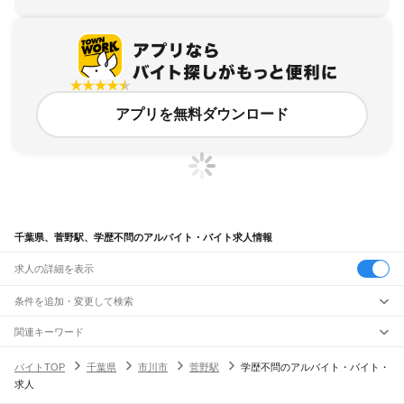
アプリを無料ダウンロード
千葉県、菅野駅、学歴不問のアルバイト・バイト求人情報
求人の詳細を表示
条件を追加・変更して検索
市区町村を追加・変更
関連キーワード
完全在宅ワーク 全国
シール貼り 在宅
現在地周辺
ガチャガチャ
犬カフェ
千葉県
駅を追加・変更
バイトTOP
千葉県
市川市
菅野駅
学歴不問のアルバイト・バイト・
千葉県
すべて
求人
千葉市
すべて
職種を追加・変更
JR武蔵野線
中央区
花見川区
稲毛区
若葉区
緑区
美浜区