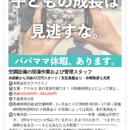
空調設備の現場作業および管理スタッフ
未経験から月給33万円スタート！安定基盤あり・休暇制度も充実
有限会社サクマテクノ
交通・アクセス 直行直帰可能です！ ※勤務時間などによって異なる
場合もございます。
月給330,000円～400,000円
千葉県市川市
勤務時間詳細 総労働時間：1ヶ月あたり173時間 08:00～17:30（実働
8時間/休憩90分) ※残業あり ※現場によっては宿泊、直行直帰あり
仕事内容 ━━━━━━━━━━━━━━━━━ 学歴・経験は不問で
す。 □何をやりたいか悩んでいる方 □これまでの人生で、 つまずいた
経験がある方 ――そんなあなたも大歓迎！ ━━━━━━━━━━...