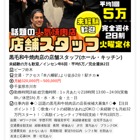
黒毛和牛焼肉店の店舗スタッフ(ホール・キッチン)
未経験の方も歓迎／インセン年6回・平均5万／完全週休2日
ビーフ鈴木
交通・アクセス ｢本八幡駅｣より徒歩2分！駅チカ★
月給320,000円～500,000円
千葉県市川市
勤務時間詳細 総労働時間：1ヶ月あたり218時間 13:00～24:00(実働
8h／休憩1h) 月・水・木・金・土・日
仕事内容 ◆◇ 話題の黒毛和牛焼肉店の店長候補大募集!! ◇◆ 【注目
ポイント！】 ◇飲食バイトの経験があればOK◎ ◇未経験でも月給32
万円スタート！ ◇高額インセンティブ年6回支給！平均1回5万...
副業・WワークOK
学歴不問
職場見学可
未経験者歓迎
住宅手当あり
交通費全額支給
経験者歓迎
夜間
研修あり
夕方
賞与あり
ブランクOK
交通費支給
まかないあり
長期歓迎
駅近5分以内
シフト制
社割あり
友達と応募OK
寮・社宅あり