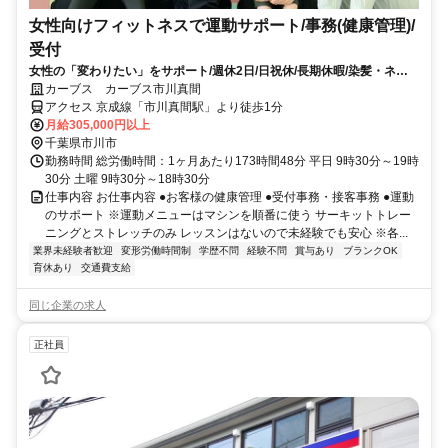
女性向けフィットネスで運動サポート/事務(健康管理)/
受付
女性の「変わりたい」をサポート/週休2日/日祝休/長期休暇/染髪・ネイ
ルOK※規定内
カーブス カーブス市川真間
アクセス 京成線「市川真間駅」より徒歩1分
月給305,000円以上
千葉県市川市
勤務時間 総労働時間：1ヶ月あたり173時間48分 平日 9時30分～19時
30分 土曜 9時30分～18時30分
仕事内容 お仕事内容 ●お客様の健康管理 ●受付事務・接客事務 ●運動
のサポート ※運動メニューはマシンを順番に使う サーキットトレー
ニングとストレッチのみ レッスンはないので未経験でも安心 ※各...
業界未経験者歓迎
変形労働時間制
学歴不問
経験不問
賞与あり
ブランクOK
育休あり
交通費支給
同じ企業の求人
正社員