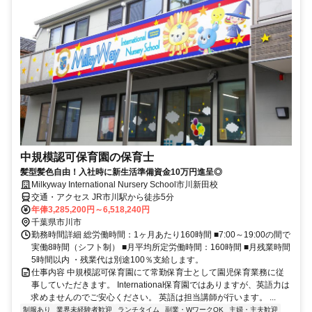
中規模認可保育園の保育士
髪型髪色自由！入社時に新生活準備資金10万円進呈◎
Milkyway International Nursery School市川新田校
交通・アクセス JR市川駅から徒歩5分
年俸3,285,200円～6,518,240円
千葉県市川市
勤務時間詳細 総労働時間：1ヶ月あたり160時間 ■7:00～19:00の間で
実働8時間（シフト制） ■月平均所定労働時間：160時間 ■月残業時間
5時間以内 ・残業代は別途100％支給します。
仕事内容 中規模認可保育園にて常勤保育士として園児保育業務に従
事していただきます。 International保育園ではありますが、英語力は
求めませんのでご安心ください。 英語は担当講師が行います。 ...
制服あり
業界未経験者歓迎
ランチタイム
副業・WワークOK
主婦・主夫歓迎