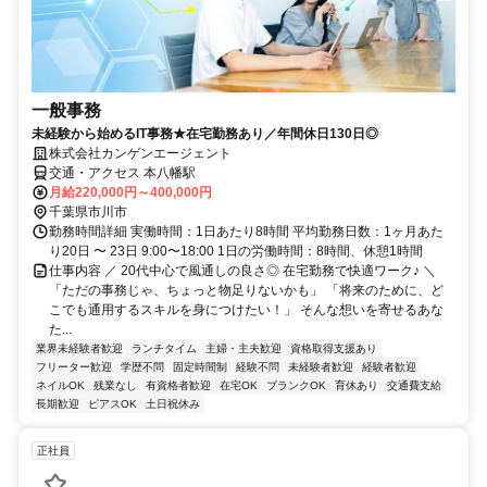
一般事務
未経験から始めるIT事務★在宅勤務あり／年間休日130日◎
株式会社カンゲンエージェント
交通・アクセス 本八幡駅
月給220,000円～400,000円
千葉県市川市
勤務時間詳細 実働時間：1日あたり8時間 平均勤務日数：1ヶ月あた
り20日 〜 23日 9:00〜18:00 1日の労働時間：8時間、休憩1時間
仕事内容 ／ 20代中心で風通しの良さ◎ 在宅勤務で快適ワーク♪ ＼
「ただの事務じゃ、ちょっと物足りないかも」 「将来のために、ど
こでも通用するスキルを身につけたい！」 そんな想いを寄せるあな
た...
業界未経験者歓迎
ランチタイム
主婦・主夫歓迎
資格取得支援あり
フリーター歓迎
学歴不問
固定時間制
経験不問
未経験者歓迎
経験者歓迎
ネイルOK
残業なし
有資格者歓迎
在宅OK
ブランクOK
育休あり
交通費支給
長期歓迎
ピアスOK
土日祝休み
正社員