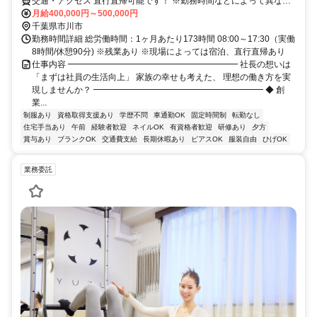
交通・アクセス 直行直帰可能です！ ※勤務時間などによって異なる
場合もございます。
月給400,000円～500,000円
千葉県市川市
勤務時間詳細 総労働時間：1ヶ月あたり173時間 08:00～17:30（実働
8時間/休憩90分) ※残業あり ※現場によっては宿泊、直行直帰あり
仕事内容 ━━━━━━━━━━━━━━━━━━━━ 社長の想いは
「まずは社員の生活向上」 家族の幸せも考えた、 理想の働き方を実
現しませんか？ ━━━━━━━━━━━━━━━━━━━━ ◆ 創
業...
制服あり
資格取得支援あり
学歴不問
車通勤OK
固定時間制
転勤なし
住宅手当あり
午前
経験者歓迎
ネイルOK
有資格者歓迎
研修あり
夕方
賞与あり
ブランクOK
交通費支給
長期休暇あり
ピアスOK
服装自由
ひげOK
業務委託