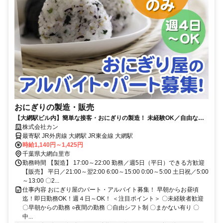
おにぎりの製造・販売
【大網駅ビル内】簡単な接客・おにぎりの製造！ 未経験OK／自由なシ
フト制／中高年活躍中／賄い有
株式会社カン
最寄駅 JR外房線 大網駅 JR東金線 大網駅
時給1,140円～1,425円
千葉県大網白里市
勤務時間 【製造】 17:00～22:00 勤務／週5日（平日）できる方歓迎
【販売】 平日／21:00～翌2:00 6:00～15:00 0:00～5:00 土日祝／5:00
～13:00 〇2...
仕事内容 おにぎり屋のパート・アルバイト募集！ 早朝からお昼頃
迄！即日勤務OK！週４日～OK！ ＜注目ポイント＞ 〇未経験者歓迎
〇早朝からの勤務 ○夜間の勤務 〇自由シフト制 〇まかない有り 〇
中...