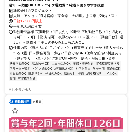
週1日～勤務OK！車・バイク通勤課＊待遇＆働きやすさ抜群
株式会社勇プロジェクト
交通・アクセス JR外房線・東金線「大網駅」より車で20分＊車・バ
イク通勤OK
日給12,500円以上
千葉県大網白里市
勤務時間詳細 実働時間：1日あたり10時間 平均勤務日数：1ヶ月あた
り4日 〜 20日 【勤務時間】 夜勤のみ/20:30～翌8:30 【勤務日数】 週
1日から勤務可 ＊平日のみOK/土日祝のみO...
仕事内容 《当求人の注目ポイント》 ●宿直専従でしっかり収入を得ら
れる ●週1日～勤務可能！少ない日数でもOK ●便利な前払い制度あり
（規定あり） ●車・バイク通勤OK ●髪型・髪色・服装自由 ●資格...
扶養内勤務OK
週1日からOK
土日祝のみOK
主婦・主夫歓迎
資格取得支援あり
フリーター歓迎
バイク通勤OK
給料前払いOK
シフト自由
学歴不問
車通勤OK
即日勤務OK
職場見学可
平日のみOK
転勤なし
午前
経験者歓迎
ネイルOK
夜間
有資格者歓迎
同じ企業の求人
正社員