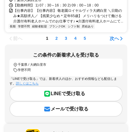
【勤務時間】 1) 07：30～16：30 2) 09：00～18：00
【仕事内容】 【仕事内容】 敬老園ロイヤルヴィラ大網白里 ＼日勤の
み★高額求人／ 【残業少なめ＊定年65歳】 メリハリをつけて働ける
介護付有料老人ホームでのお仕事です♪ ●介護付有料老人ホームにて...
長期
学歴不問
経験者歓迎
ブランクOK
シフト制
昇給あり
前へ
次へ
1
2
3
4
5
この条件の新着求人を受け取る
千葉県 / 大網白里市
学歴不問
「LINEで受け取る」では、新着求人のほか、おすすめ情報なども配信しま
す。
詳しくはこちら
LINEで受け取る
メールで受け取る