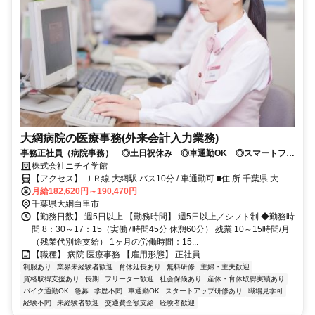
大網病院の医療事務(外来会計入力業務)
事務正社員（病院事務） ◎土日祝休み ◎車通勤OK ◎スマートフォ
ンでWEB面接できます！
株式会社ニチイ学館
【アクセス】 ＪＲ線 大網駅 バス10分 / 車通勤可 ■住 所 千葉県 大網
月給182,620円～190,470円
白里市 富田884-1 ■アクセス ＪＲ線 大網駅 バス10分 / 車通勤可
千葉県大網白里市
【勤務日数】 週5日以上 【勤務時間】 週5日以上／シフト制 ◆勤務時
間 8：30～17：15（実働7時間45分 休憩60分） 残業 10～15時間/月
（残業代別途支給） 1ヶ月の労働時間：15...
【職種】 病院 医療事務 【雇用形態】 正社員
制服あり
業界未経験者歓迎
育休延長あり
無料研修
主婦・主夫歓迎
資格取得支援あり
長期
フリーター歓迎
社会保険あり
産休・育休取得実績あり
バイク通勤OK
急募
学歴不問
車通勤OK
スタートアップ研修あり
職場見学可
経験不問
未経験者歓迎
交通費全額支給
経験者歓迎