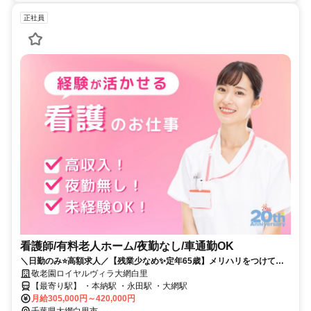
正社員
看護師/有料老人ホーム/夜勤なし/車通勤OK
＼日勤のみ⭐高額求人／【残業少なめ✨定年65歳】メリハリをつけて働
ける介護付有料老人ホームでのお仕事です✨
敬老園ロイヤルヴィラ大網白里
【最寄り駅】 ・本納駅 ・永田駅 ・大網駅
月給305,000円～420,000円
千葉県大網白里市