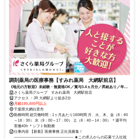
調剤薬局の医療事務【すみれ薬局 大網駅前店】
《地元の方歓迎》未経験・無資格OK／賞与3.4ヵ月分／昇給あり／年休
126日（前年度実績）／平均有休取得数11.5日（2025度実績）
さくら薬局グループ すみれ薬局 大網駅前店
アクセス ・JR 大網駅より徒歩2分
月給190,400円以上
千葉県大網白里市
勤務時間 総労働時間：1ヶ月あたり160時間 月、火、木、金（8：40
～18：30） 水（9：00～17：00） 土（8：40～14：00） ＊週平均
実働40h ＊シフト制勤務
仕事内容 【新着】医療事務 正社員募集！
―――――――――――――――― ★この求人からの応募で入社祝