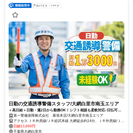
アルバイト・パート
日勤の交通誘導警備スタッフ/大網白里市南玉エリア
＜高日給＞日勤・週2日から勤務OK！シフト相談も柔軟対応♪日払可◎
未経験歓迎★
第一警備保障株式会社 幕張本店/大網白里市南玉エリア
アクセス ＪＲ外房線/ＪＲ総武本線 大網徒歩約14分、ＪＲ外房線/ＪＲ
総武本線 大網徒歩約14分、ＪＲ外房線 永田（千葉県）徒歩約41分 直
日給13,000円
行直帰OK＊交通費全額支給＊
千葉県大網白里市