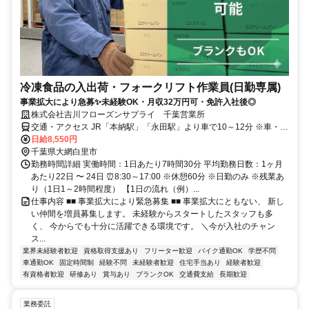
冷凍食品の入出荷・フォークリフト作業員(日勤専属)
事業拡大により急募✨未経験OK・月収32万円可・免許入社後◎
株式会社吉川フローズンサプライ 千葉営業所
交通・アクセス JR「本納駅」「永田駅」より車で10～12分 ※車・バ
イク通勤OK！
日給8,550円
千葉県大網白里市
勤務時間詳細 実働時間：1日あたり7時間30分 平均勤務日数：1ヶ月
あたり22日 〜 24日 ⏰8:30～17:00 ※休憩60分 ※日勤のみ ※残業あ
り（1日1～2時間程度） 【1日の流れ（例）...
仕事内容 ■■ 事業拡大により緊急募集 ■■ 事業拡大にともない、 新し
い仲間を増員募集します。 未経験からスタートしたスタッフも多
く、 今からでも十分に活躍できる環境です。 ＼今が入社のチャン
ス...
業界未経験者歓迎
資格取得支援あり
フリーター歓迎
バイク通勤OK
学歴不問
車通勤OK
固定時間制
経験不問
未経験者歓迎
住宅手当あり
経験者歓迎
有資格者歓迎
研修あり
賞与あり
ブランクOK
交通費支給
長期歓迎
業務委託