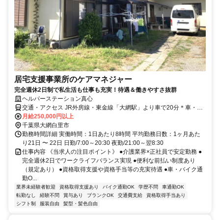
居宅支援事業所のケアマネジャー
完全週休2日制で私生活も仕事も充実！待遇＆働きやすさ抜群
ヘルパーステーション真心
交通・アクセス JR外房線・東金線「大網駅」より車で20分＊車・バ
イク通勤OK
月給250,000円以上
千葉県大網白里市
勤務時間詳細 実働時間：1日あたり8時間 平均勤務日数：1ヶ月あた
り21日 〜 22日 日勤/7:00～20:30 夜勤/21:00～翌8:30
仕事内容 《当求人の注目ポイント》 ●介護業界×正社員で安定勤務 ●
完全週休2日でワークライフバランス実現 ●便利な前払い制度あり
（規定あり） ●資格取得支援や資格手当等の充実待遇 ●車・バイク通
勤O...
業界未経験者歓迎
資格取得支援あり
バイク通勤OK
学歴不問
車通勤OK
転勤なし
経験不問
賞与あり
ブランクOK
交通費支給
資格取得手当あり
シフト制
服装自由
髪型・髪色自由