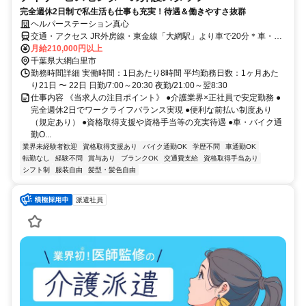
完全週休2日制で私生活も仕事も充実！待遇＆働きやすさ抜群
ヘルパーステーション真心
交通・アクセス JR外房線・東金線「大網駅」より車で20分＊車・バ
イク通勤OK
月給210,000円以上
千葉県大網白里市
勤務時間詳細 実働時間：1日あたり8時間 平均勤務日数：1ヶ月あた
り21日 〜 22日 日勤/7:00～20:30 夜勤/21:00～翌8:30
仕事内容 《当求人の注目ポイント》 ●介護業界×正社員で安定勤務 ●
完全週休2日でワークライフバランス実現 ●便利な前払い制度あり
（規定あり） ●資格取得支援や資格手当等の充実待遇 ●車・バイク通
勤O...
業界未経験者歓迎
資格取得支援あり
バイク通勤OK
学歴不問
車通勤OK
転勤なし
経験不問
賞与あり
ブランクOK
交通費支給
資格取得手当あり
シフト制
服装自由
髪型・髪色自由
派遣社員