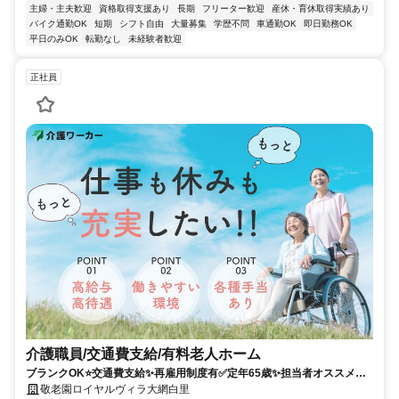
主婦・主夫歓迎
資格取得支援あり
長期
フリーター歓迎
産休・育休取得実績あり
バイク通勤OK
短期
シフト自由
大量募集
学歴不問
車通勤OK
即日勤務OK
平日のみOK
転勤なし
未経験者歓迎
正社員
介護職員/交通費支給/有料老人ホーム
ブランクOK⭐️交通費支給✨再雇用制度有✅️定年65歳✨担当者オススメ⭕️
未経験歓迎✨研修支援有❗️経験者優遇⭐️車通勤ＯＫ
敬老園ロイヤルヴィラ大網白里