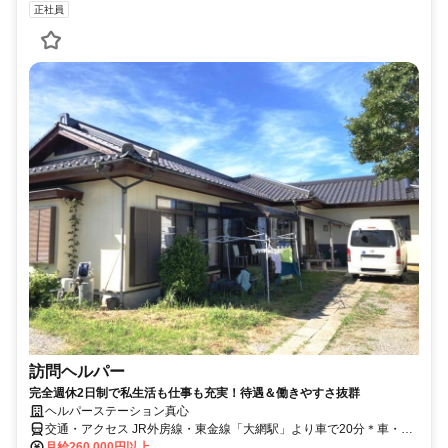
正社員
訪問ヘルパー
完全週休2日制で私生活も仕事も充実！待遇＆働きやすさ抜群
ヘルパーステーション真心
交通・アクセス JR外房線・東金線「大網駅」より車で20分＊車・バ
イク通勤OK
月給260,000円以上