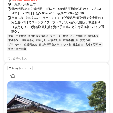
千葉県大網白里市
勤務時間詳細 実働時間：1日あたり8時間 平均勤務日数：1ヶ月あた
り21日 〜 22日 日勤/7:00～20:30 夜勤/21:00～翌8:30
仕事内容 《当求人の注目ポイント》 ●介護業界×正社員で安定勤務 ●
完全週休2日でワークライフバランス実現 ●便利な前払い制度あり
（規定あり） ●資格取得支援や資格手当等の充実待遇 ●車・バイク通
勤O...
主婦・主夫歓迎
資格取得支援あり
フリーター歓迎
バイク通勤OK
学歴不問
車通勤OK
職場見学可
転勤なし
経験者歓迎
有資格者歓迎
賞与あり
ブランクOK
交通費支給
資格取得手当あり
シフト制
服装自由
友達と応募OK
髪型・髪色自由
同じ企業の求人
アルバイト・パート