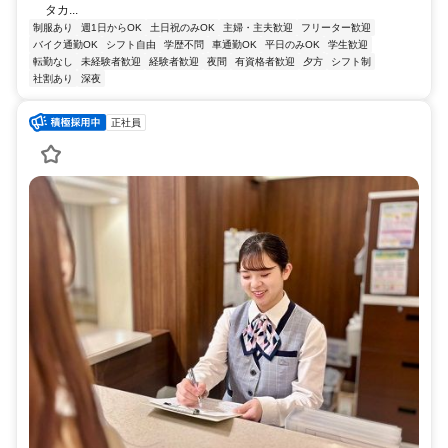
タカ...
制服あり
週1日からOK
土日祝のみOK
主婦・主夫歓迎
フリーター歓迎
バイク通勤OK
シフト自由
学歴不問
車通勤OK
平日のみOK
学生歓迎
転勤なし
未経験者歓迎
経験者歓迎
夜間
有資格者歓迎
夕方
シフト制
社割あり
深夜
正社員