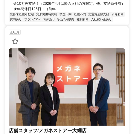
金10万円支給！（2026年4月以降の入社の方限定。他、支給条件有）
★年間休日126日！（前年...
業界未経験者歓迎
変形労働時間制
学歴不問
経験不問
交通費全額支給
研修あり
賞与あり
ブランクOK
育休あり
駅近5分以内
社割あり
入社祝い金あり
正社員
店舗スタッフ/メガネストアー大網店