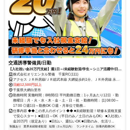
交通誘導警備員/日勤
【入社祝い金20万円支給】週1日～/未経験歓迎/学生～シニア活躍中/日払
い・週払いOK/履歴書不要！
株式会社オリエンタル警備 千葉RC(111)
アクセス ＪＲ外房線/ＪＲ総武本線 大網徒歩約1分、ＪＲ外房線 永田
（千葉県）徒歩約30分、ＪＲ外房線/ＪＲ総武本線 土気北口徒歩約57
日給12,500円以上
分 (面接地/千葉リクルートセンター)千葉県千葉市中央区新町１７－１
千葉県大網白里市
６ 新町芳野ビル５Ｆ
勤務時間 実働時間：8時間/日 平均勤務日数：1ヶ月あたり12日 ・勤
務曜日：月・火・水・木・金・土・日・祝 ・勤務時間： [1] 08:00～
17:00 ◎週1日～勤務OK ◎週・月単位で勤務...
仕事内容 ◆◆この求人のポイント◆◆ ■未経験歓迎！研修＆資格支援
で安心スタート ■週1日～OK（平日のみ／土日のみもOK） ■入社祝い
金20万円（規定あり） ■日払い、週払いOK ■日勤のみ、生活リ...
制服あり
業界未経験者歓迎
短期（3ヵ月以内）
ランチタイム
扶養内勤務OK