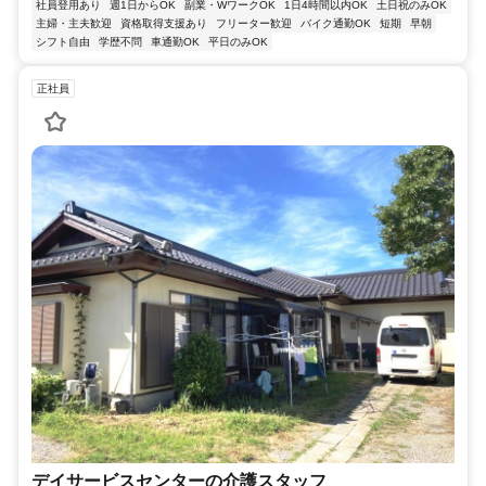
社員登用あり
週1日からOK
副業・WワークOK
1日4時間以内OK
土日祝のみOK
主婦・主夫歓迎
資格取得支援あり
フリーター歓迎
バイク通勤OK
短期
早朝
シフト自由
学歴不問
車通勤OK
平日のみOK
正社員
デイサービスセンターの介護スタッフ