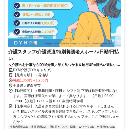
介護スタッフ/介護派遣/特別養護老人ホーム/日勤/日払
い
＼介護のお仕事ならDYM介護／早く見つかる＆給与UP⭐️日払い週払い
OK⭐️希望シフトで無理なく働ける✨
DYM介護(DYMキャリア)
【最寄り駅】 ・長浦駅
時給1,350円～1,750円
千葉県大網白里市
【勤務時間】 ＜勤務時間・曜日＞ シフト制 下記は勤務時間例になり
ます。 実際は派遣先の企業によって異なります。 【日勤】08:00-
17:00 【夜勤】17:00～翌10:00 実働時間や曜...
【仕事内容】 入居者さまの笑顔あふれる日常をサポートしません
か？ 幅広いスタイルの介護を経験できるから、 スキルアップしたい
方にもぴったりの環境です♪ 柔軟で温かいケアを、ここで実現しませ
んか？ ...
扶養内勤務OK
社員登用あり
週1日からOK
副業・WワークOK
土日祝のみOK