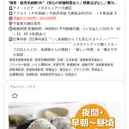
*接客・販売未経験OK* 《安心の研修制度あり／残業ほぼなし／賞与年2
回／インセンティブあり》
アイ・トピア メガネストアー大網店
アクセス ＪＲ外房線/ＪＲ総武本線 大網徒歩約20分、ＪＲ東金線 大網
徒歩約20分、ＪＲ外房線 永田（千葉県）徒歩約31分
月給211,500円～263,000円
千葉県大網白里市
勤務時間 実働時間：8時間/日 平均勤務日数：1ヶ月あたり20日 9：30
～19：00 ※転勤あり
仕事内容 【仕事内容】 *＼＼未経験からでも安心スタート／／* ￣￣
￣￣￣￣￣￣￣￣￣￣￣￣￣￣￣￣￣ メガネストアーで働くスタッ
フのほとんどが、未経験からの挑戦！ 「嬉しい待遇」＆「働きやす
さ抜群」...
業界未経験者歓迎
変形労働時間制
主婦・主夫歓迎
資格取得支援あり
フリーター歓迎
バイク通勤OK
学歴不問
車通勤OK
経験不問
未経験者歓迎
経験者歓迎
有資格者歓迎
研修あり
賞与あり
ブランクOK
育休あり
交通費支給
長期歓迎
資格取得手当あり
社割あり
アルバイト・パート