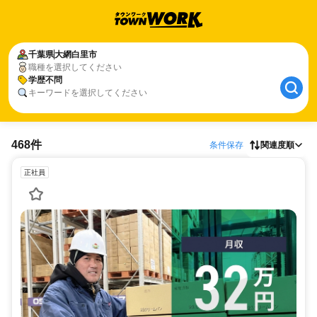
千葉県
大網白里市
職種を選択してください
学歴不問
キーワードを選択してください
468件
条件保存
関連度順
正社員