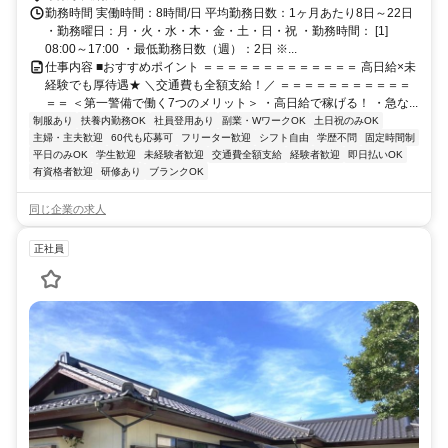
勤務時間 実働時間：8時間/日 平均勤務日数：1ヶ月あたり8日～22日
・勤務曜日：月・火・水・木・金・土・日・祝 ・勤務時間： [1]
08:00～17:00 ・最低勤務日数（週）：2日 ※...
仕事内容 ■おすすめポイント ＝＝＝＝＝＝＝＝＝＝＝＝＝ 高日給×未
経験でも厚待遇★ ＼交通費も全額支給！／ ＝＝＝＝＝＝＝＝＝＝＝
＝＝ ＜第一警備で働く7つのメリット＞ ・高日給で稼げる！ ・急な...
制服あり
扶養内勤務OK
社員登用あり
副業・WワークOK
土日祝のみOK
主婦・主夫歓迎
60代も応募可
フリーター歓迎
シフト自由
学歴不問
固定時間制
平日のみOK
学生歓迎
未経験者歓迎
交通費全額支給
経験者歓迎
即日払いOK
有資格者歓迎
研修あり
ブランクOK
同じ企業の求人
正社員