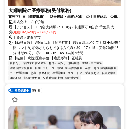
大網病院の医療事務(受付業務)
事務正社員（病院事務） ◎未経験・無資格OK ◎土日祝休み ◎車通
勤OK ◎スマートフォンでWEB面接できます！
株式会社ニチイ学館
【アクセス】 ＪＲ線 大網駅 バス10分 / 車通勤可 ■住 所 千葉県 大網
月給182,620円～190,470円
白里市 富田884-1 ■アクセス ＪＲ線 大網駅 バス10分 / 車通勤可
千葉県大網白里市
【勤務日数】 週5日以上 【勤務時間】 週5日以上／シフト制 ◆勤務時
間 シフト制 ①②どちらもできる方 ①8：30～17：15（実働7時間45
分 休憩60分） ②8：00～16：45（実働7時間...
【職種】 病院 医療事務 【雇用形態】 正社員
制服あり
業界未経験者歓迎
育休延長あり
無料研修
主婦・主夫歓迎
資格取得支援あり
長期
フリーター歓迎
社会保険あり
産休・育休取得実績あり
バイク通勤OK
急募
学歴不問
車通勤OK
スタートアップ研修あり
職場見学可
経験不問
未経験者歓迎
交通費全額支給
経験者歓迎
正社員