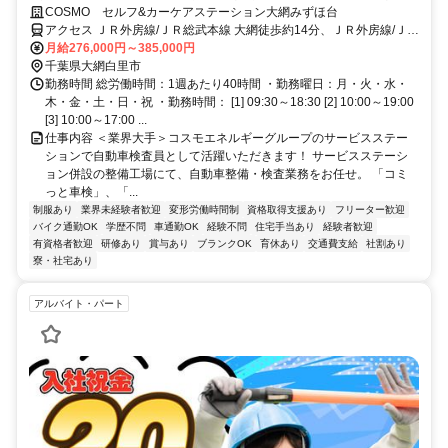
残業20時間以内／福利厚生や制度も充実◎／資格取得支援制度あり
COSMO セルフ&カーケアステーション大網みずほ台
アクセス ＪＲ外房線/ＪＲ総武本線 大網徒歩約14分、ＪＲ外房線/ＪＲ
総武本線 大網徒歩約14分、ＪＲ外房線/ＪＲ総武本線 永田（千葉県）
月給276,000円～385,000円
徒歩約18分 大網駅から徒歩14分
千葉県大網白里市
勤務時間 総労働時間：1週あたり40時間 ・勤務曜日：月・火・水・
木・金・土・日・祝 ・勤務時間： [1] 09:30～18:30 [2] 10:00～19:00
[3] 10:00～17:00 ...
仕事内容 ＜業界大手＞コスモエネルギーグループのサービスステー
ションで自動車検査員として活躍いただきます！ サービスステーシ
ョン併設の整備工場にて、自動車整備・検査業務をお任せ。 「コミ
っと車検」、「...
制服あり
業界未経験者歓迎
変形労働時間制
資格取得支援あり
フリーター歓迎
バイク通勤OK
学歴不問
車通勤OK
経験不問
住宅手当あり
経験者歓迎
有資格者歓迎
研修あり
賞与あり
ブランクOK
育休あり
交通費支給
社割あり
寮・社宅あり
アルバイト・パート