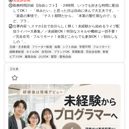
完全歩合制
勤務時間詳細 【自由シフト】 ・24時間、いつでも好きな時間に配信
してOK！ ・「休みたい」と思った日は自由に休んで大丈夫です。 ・
「家庭の事情で」「テスト期間だから」「本業の繁忙期なので」な
ど、プラ...
仕事内容 ＼スマホ1台で自分らしく輝く！未経験から始めるライブ配
信ライバー大募集／ ✅未経験OK！特別なスキルや機材は一切不要！
✅完全在宅・フルリモート！全国どこからでも参加OK！ ✅顔出しな
しの「...
主婦・主夫歓迎
フリーター歓迎
短期
シフト自由
学歴不問
フルリモート
経験者歓迎
ネイルOK
在宅OK
ブランクOK
長期歓迎
完全歩合制
単発
ピアスOK
服装自由
ひげOK
髪型・髪色自由
正社員