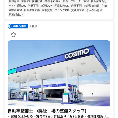
制服あり
業界未経験者歓迎
60代も応募可
長期
フリーター歓迎
社会保険あり
バイク通勤OK
学歴不問
車通勤OK
即日勤務OK
経験不問
未経験者歓迎
午前
経験者歓迎
社会保険完備
制服貸与
ブランクOK
交通費支給
まかないあり
駅近5分以内
正社員
自動車整備士 (認証工場の整備スタッフ)
＜資格を活かせる＞賞与年2回／昇給あり／月9日休み・長期休暇あり／