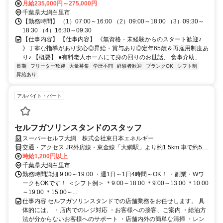
月給235,000円～275,000円
千葉県大網白里市
【勤務時間】 （1）07:00～16:00 （2）09:00～18:00 （3）09:30～
18:30 （4）16:30～09:30
【仕事内容】 【仕事内容】 《無資格・未経験からのスタート歓迎♪
》丁寧な指導があり安心◎昇給・賞与あり◎定年65歳＆再雇用制度あ
り♪ 【概要】 ●有料老人ホームにて身の回りのお世話、 食事介助、 ...
長期
フリーター歓迎
大量募集
学歴不問
経験者歓迎
ブランクOK
シフト制
昇給あり
アルバイト・パート
セルフガソリンスタンドのスタッフ
スーパーセルフ大網 株式会社東日本エネルギー
交通・アクセス JR外房線・東金線「大網駅」より約1.5km 車で約5分
程度の場所です。
時給1,200円以上
千葉県大網白里市
勤務時間詳細 9:00～19:00 ・週1日～1日4時間～OK！ ・副業・Wワ
ークもOKです！ ＜シフト例＞ ＊9:00～18:00 ＊9:00～13:00 ＊10:00
～19:00 ＊15:00～...
仕事内容 セルフガソリンスタンドでの店舗業務をお任せします。 具
体的には、 ・店内でのレジ対応 ・お客様への接客、ご案内 ・給油方
法が分からないお客様へのサポート ・店舗内外の簡単な清掃 ・レン