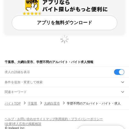
アプリを無料ダウンロード
千葉県、大網白里市、学歴不問のアルバイト・バイト求人情報
求人の詳細を表示
条件を追加・変更して検索
市区町村を追加・変更
関連キーワード
千葉県 大網白里市 学歴不問 夜
千葉県 大網白里市 高校生可
千葉県
駅を追加・変更
バイトTOP
千葉県
大網白里市
学歴不問のアルバイト・バイト・求人
千葉県 大網白里市 高校生
千葉県 大網白里市 大学生
千葉県
すべて
千葉県 船橋市 学歴不問年齢不問
千葉市
すべて
職種を追加・変更
JR武蔵野線
中央区
花見川区
稲毛区
若葉区
緑区
美浜区
南流山駅
新松戸駅
新八柱駅
東松戸駅
市川大野駅
船橋法典駅
西船橋駅
飲食・フードサービス
ヘルプ・お問い合わせ
サイトマップ
利用規約・プライバシーポリシー
銚子市
市川市
船橋市
館山市
木更津市
松戸市
野田市
茂原市
成田市
佐倉市
東金市
特徴を追加・変更
飲食・フードサービス
すべて
[企業]求人広告の掲載相談
JR中央・総武線
旭市
習志野市
柏市
勝浦市
市原市
流山市
八千代市
我孫子市
鴨川市
鎌ケ谷市
ホールスタッフ
キッチンスタッフ
皿洗い・洗い場
精肉・鮮魚加工
給食調理
人気