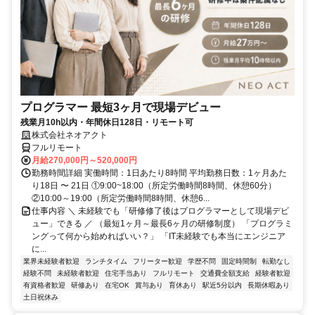
プログラマー 最短3ヶ月で現場デビュー
残業月10h以内・年間休日128日・リモート可
株式会社ネオアクト
フルリモート
月給270,000円～520,000円
勤務時間詳細 実働時間：1日あたり8時間 平均勤務日数：1ヶ月あた
り18日 〜 21日 ①9:00~18:00（所定労働時間8時間、休憩60分）
②10:00～19:00（所定労働時間8時間、休憩6...
仕事内容 ＼ 未経験でも「研修修了後はプログラマーとして現場デビ
ュー」できる ／ （最短1ヶ月～最長6ヶ月の研修制度） 「プログラミ
ングって何から始めればいい？」 「IT未経験でも本当にエンジニア
に...
業界未経験者歓迎
ランチタイム
フリーター歓迎
学歴不問
固定時間制
転勤なし
経験不問
未経験者歓迎
住宅手当あり
フルリモート
交通費全額支給
経験者歓迎
有資格者歓迎
研修あり
在宅OK
賞与あり
育休あり
駅近5分以内
長期休暇あり
土日祝休み