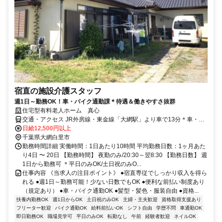
宿直の施設介護スタッフ
週1日～勤務OK！車・バイク通勤課＊待遇＆働きやすさ抜群
住宅型有料老人ホーム 真心
交通・アクセス JR外房線・東金線「大網駅」より車で13分＊車・バ
イク通勤OK
日給12,500円以上
千葉県大網白里市
勤務時間詳細 実働時間：1日あたり10時間 平均勤務日数：1ヶ月あた
り4日 〜 20日 【勤務時間】 夜勤のみ/20:30～翌8:30 【勤務日数】 週
1日から勤務可 ＊平日のみOK/土日祝のみO...
仕事内容 《当求人の注目ポイント》 ●宿直専従でしっかり収入を得ら
れる ●週1日～勤務可能！少ない日数でもOK ●便利な前払い制度あり
（規定あり） ●車・バイク通勤OK ●髪型・髪色・服装自由 ●資格...
扶養内勤務OK
週1日からOK
土日祝のみOK
主婦・主夫歓迎
資格取得支援あり
フリーター歓迎
バイク通勤OK
給料前払いOK
シフト自由
学歴不問
車通勤OK
即日勤務OK
職場見学可
平日のみOK
転勤なし
午前
経験者歓迎
ネイルOK