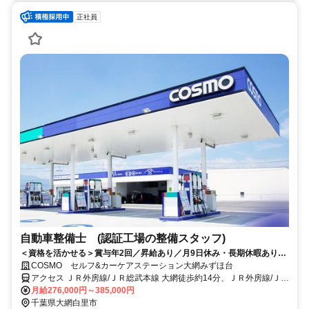
正社員
自動車整備士 (認証工場の整備スタッフ)
＜資格を活かせる＞賞与年2回／昇給あり／月9日休み・長期休暇あり／
残業20時間以内／福利厚生や制度も充実◎／資格取得支援制度あり
COSMO セルフ&カーケアステーション大網みずほ台
アクセス ＪＲ外房線/ＪＲ総武本線 大網徒歩約14分、ＪＲ外房線/ＪＲ
総武本線 大網徒歩約14分、ＪＲ外房線/ＪＲ総武本線 永田（千葉県）
月給276,000円～385,000円
徒歩約18分 大網駅から徒歩14分
千葉県大網白里市