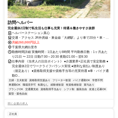
訪問ヘルパー
完全週休2日制で私生活も仕事も充実！待遇＆働きやすさ抜群
ヘルパーステーション真心
交通・アクセス JR外房線・東金線「大網駅」より車で20分＊車・バ
イク通勤OK
月給260,000円以上
千葉県大網白里市
勤務時間詳細 実働時間：1日あたり8時間 平均勤務日数：1ヶ月あた
り21日 〜 22日 日勤/7:00～20:30 夜勤/21:00～翌8:30
仕事内容 《当求人の注目ポイント》 ●介護業界×正社員で安定勤務 ●
完全週休2日でワークライフバランス実現 ●便利な前払い制度あり
（規定あり） ●資格取得支援や資格手当等の充実待遇 ●車・バイク通
勤O...
主婦・主夫歓迎
資格取得支援あり
フリーター歓迎
バイク通勤OK
学歴不問
車通勤OK
職場見学可
転勤なし
経験者歓迎
有資格者歓迎
賞与あり
ブランクOK
交通費支給
資格取得手当あり
シフト制
服装自由
友達と応募OK
髪型・髪色自由
同じ企業の求人
正社員