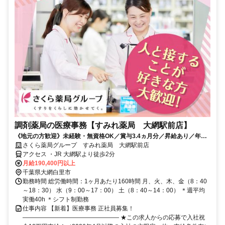
調剤薬局の医療事務【すみれ薬局 大網駅前店】
《地元の方歓迎》未経験・無資格OK／賞与3.4ヵ月分／昇給あり／年休
126日（前年度実績）／平均有休取得数11.5日（2025度実績）
さくら薬局グループ すみれ薬局 大網駅前店
アクセス ・JR 大網駅より徒歩2分
月給190,400円以上
千葉県大網白里市
勤務時間 総労働時間：1ヶ月あたり160時間 月、火、木、金（8：40
～18：30） 水（9：00～17：00） 土（8：40～14：00） ＊週平均
実働40h ＊シフト制勤務
仕事内容 【新着】医療事務 正社員募集！
―――――――――――――――― ★この求人からの応募で入社祝