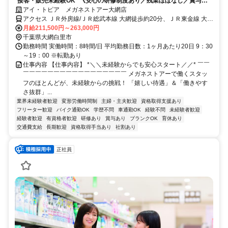
*接客・販売未経験OK* 《安心の研修制度あり／残業ほぼなし／賞与年2
回／インセンティブあり》
アイ・トピア メガネストアー大網店
アクセス ＪＲ外房線/ＪＲ総武本線 大網徒歩約20分、ＪＲ東金線 大網
徒歩約20分、ＪＲ外房線 永田（千葉県）徒歩約31分
月給211,500円～263,000円
千葉県大網白里市
勤務時間 実働時間：8時間/日 平均勤務日数：1ヶ月あたり20日 9：30
～19：00 ※転勤あり
仕事内容 【仕事内容】 *＼＼未経験からでも安心スタート／／* ￣￣
￣￣￣￣￣￣￣￣￣￣￣￣￣￣￣￣￣ メガネストアーで働くスタッ
フのほとんどが、未経験からの挑戦！ 「嬉しい待遇」＆「働きやす
さ抜群」...
業界未経験者歓迎
変形労働時間制
主婦・主夫歓迎
資格取得支援あり
フリーター歓迎
バイク通勤OK
学歴不問
車通勤OK
経験不問
未経験者歓迎
経験者歓迎
有資格者歓迎
研修あり
賞与あり
ブランクOK
育休あり
交通費支給
長期歓迎
資格取得手当あり
社割あり
正社員