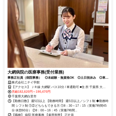
大網病院の医療事務(受付業務)
事務正社員（病院事務） ◎未経験・無資格OK ◎土日祝休み ◎車通
勤OK ◎スマートフォンでWEB面接できます！
株式会社ニチイ学館
【アクセス】 ＪＲ線 大網駅 バス10分 / 車通勤可 ■住 所 千葉県 大網
月給182,620円～190,470円
白里市 富田884-1 ■アクセス ＪＲ線 大網駅 バス10分 / 車通勤可
千葉県大網白里市
【勤務日数】 週5日以上 【勤務時間】 週5日以上／シフト制 ◆勤務時
間 シフト制 ①②どちらもできる方 ①8：30～17：15（実働7時間45
分 休憩60分） ②8：00～16：45（実働7時間...
【職種】 病院 医療事務 【雇用形態】 正社員