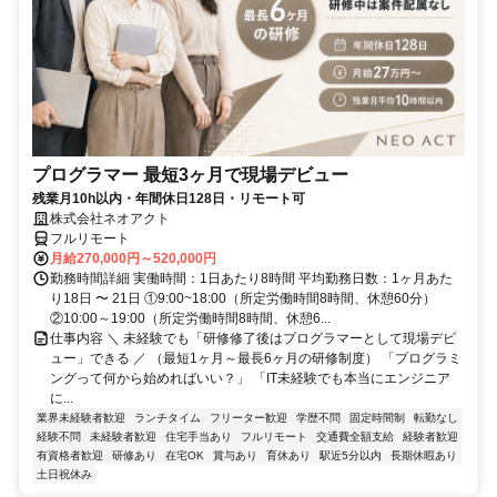
プログラマー 最短3ヶ月で現場デビュー
残業月10h以内・年間休日128日・リモート可
株式会社ネオアクト
フルリモート
月給270,000円～520,000円
勤務時間詳細 実働時間：1日あたり8時間 平均勤務日数：1ヶ月あた
り18日 〜 21日 ①9:00~18:00（所定労働時間8時間、休憩60分）
②10:00～19:00（所定労働時間8時間、休憩6...
仕事内容 ＼ 未経験でも「研修修了後はプログラマーとして現場デビ
ュー」できる ／ （最短1ヶ月～最長6ヶ月の研修制度） 「プログラミ
ングって何から始めればいい？」 「IT未経験でも本当にエンジニア
に...
業界未経験者歓迎
ランチタイム
フリーター歓迎
学歴不問
固定時間制
転勤なし
経験不問
未経験者歓迎
住宅手当あり
フルリモート
交通費全額支給
経験者歓迎
有資格者歓迎
研修あり
在宅OK
賞与あり
育休あり
駅近5分以内
長期休暇あり
土日祝休み