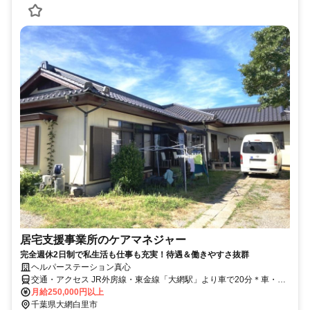
居宅支援事業所のケアマネジャー
完全週休2日制で私生活も仕事も充実！待遇＆働きやすさ抜群
ヘルパーステーション真心
交通・アクセス JR外房線・東金線「大網駅」より車で20分＊車・バ
イク通勤OK
月給250,000円以上
千葉県大網白里市