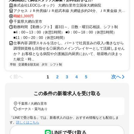
大網病院にて調理スタッフ大募集！お料理好きな方♪
株式会社LEOC(レオック) 大網白里市立国保大網病院
アクセス ＪＲ外房線/ＪＲ総武本線 大網徒歩約24分、ＪＲ東金線 大網
徒歩約24分、ＪＲ外房線 永田（千葉県）徒歩約31分 JR大網駅より徒
時給1,300円
歩20分（車通勤可）
千葉県大網白里市
勤務時間 【勤務シフト】 週3日～、日数・曜日応相談、シフト制
■4：00～13：00（休憩1時間） ■9：00～18：00（休憩1時間）
■11：00～20：00（休憩1時間）
仕事内容 調理スキルを活かし、パートで社員並みの収入♪働きながら
調理師資格も目指せる◎厨房のメインプレイヤーとして活躍しません
か？ お客様となる病院や介護施設内厨房において、朝昼晩の決まっ
た献立・時...
早朝
交通費全額支給
夕方
シフト制
前へ
次へ
1
2
3
4
5
この条件の新着求人を受け取る
千葉県 / 大網白里市
ボーナス・賞与あり
「LINEで受け取る」では、新着求人のほか、おすすめ情報なども配信しま
す。
詳しくはこちら
LINEで受け取る