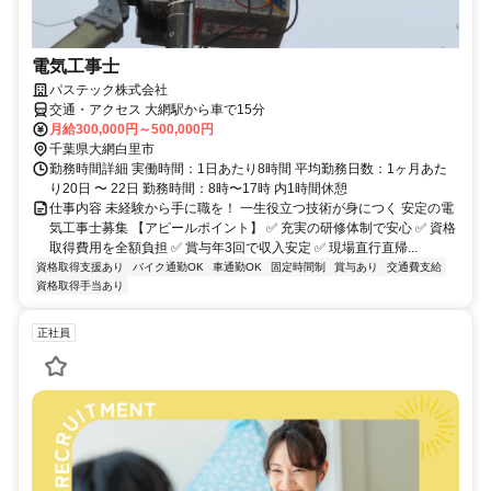
電気工事士
パステック株式会社
交通・アクセス 大網駅から車で15分
月給300,000円～500,000円
千葉県大網白里市
勤務時間詳細 実働時間：1日あたり8時間 平均勤務日数：1ヶ月あた
り20日 〜 22日 勤務時間：8時〜17時 内1時間休憩
仕事内容 未経験から手に職を！ 一生役立つ技術が身につく 安定の電
気工事士募集 【アピールポイント】 ✅ 充実の研修体制で安心 ✅ 資格
取得費用を全額負担 ✅ 賞与年3回で収入安定 ✅ 現場直行直帰...
資格取得支援あり
バイク通勤OK
車通勤OK
固定時間制
賞与あり
交通費支給
資格取得手当あり
正社員