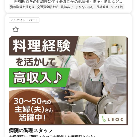
理補助 ◎その他調理に伴う準備 ◎その他清掃・洗浄・消毒 など...
資格取得支援あり
交通費全額支給
賞与あり
まかないあり
長期歓迎
シフト制
アルバイト・パート
病院の調理スタッフ