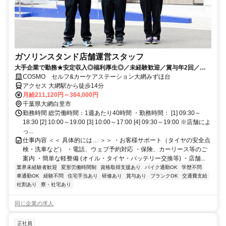
ガソリンスタンド店舗運営スタッフ
大手企業で勤務★安定収入◎福利厚生◎／未経験歓迎／賞与年2回／月9
～12日休み+休暇制度も充実◎／サービス残業無し
COSMO セルフ&カーケアステーション大網みずほ台
アクセス 大網駅から徒歩14分
月給211,120円～364,000円
千葉県大網白里市
勤務時間 総労働時間：1週あたり40時間 ・勤務時間： [1] 09:30～
18:30 [2] 10:00～19:00 [3] 10:00～17:00 [4] 09:30～19:00 ※店舗によ
っ...
仕事内容 ＜＜ 具体的には… ＞＞ ・お客様サポート（タイヤの安全点
検・洗車など） ・電話、ウェブ予約対応 ・保険、カーリース等のご
案内 ・簡単な軽整備 (オイル・タイヤ・バッテリー交換等) ・店舗...
業界未経験者歓迎
変形労働時間制
資格取得支援あり
バイク通勤OK
学歴不問
車通勤OK
経験不問
住宅手当あり
研修あり
賞与あり
ブランクOK
交通費支給
社割あり
寮・社宅あり
同じ企業の求人
正社員