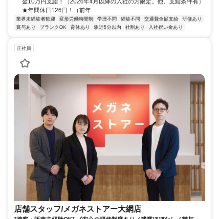
金10万円支給！（2026年4月以降の入社の方限定。他、支給条件有）
★年間休日126日！（前年...
業界未経験者歓迎
変形労働時間制
学歴不問
経験不問
交通費全額支給
研修あり
賞与あり
ブランクOK
育休あり
駅近5分以内
社割あり
入社祝い金あり
正社員
店舗スタッフ/メガネストアー大網店