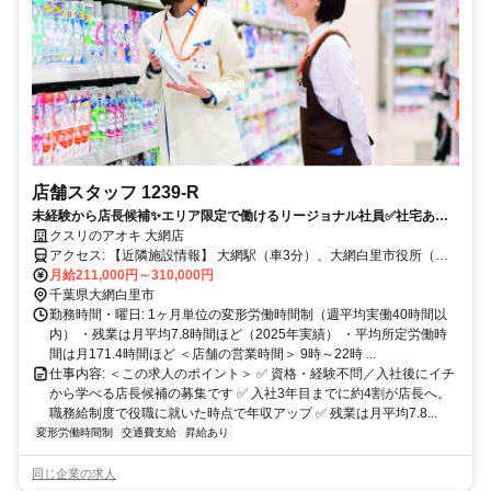
店舗スタッフ 1239-R
未経験から店長候補✨エリア限定で働けるリージョナル社員✅社宅あり
｜残業月7.8h
クスリのアオキ 大網店
アクセス: 【近隣施設情報】 大網駅（車3分）、大網白里市役所（車3
分）、アミリィ（車3分）
月給211,000円～310,000円
千葉県大網白里市
勤務時間・曜日: 1ヶ月単位の変形労働時間制（週平均実働40時間以
内） ・残業は月平均7.8時間ほど（2025年実績） ・平均所定労働時
間は月171.4時間ほど ＜店舗の営業時間＞ 9時～22時 ...
仕事内容: ＜この求人のポイント＞ ✅ 資格・経験不問／入社後にイチ
から学べる店長候補の募集です ✅ 入社3年目までに約4割が店長へ。
職務給制度で役職に就いた時点で年収アップ ✅ 残業は月平均7.8...
変形労働時間制
交通費支給
昇給あり
同じ企業の求人