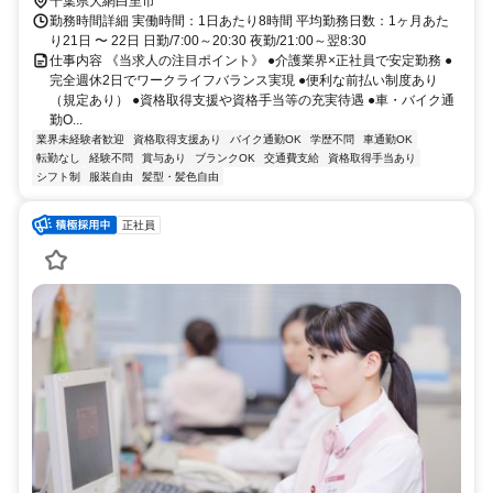
千葉県大網白里市
勤務時間詳細 実働時間：1日あたり8時間 平均勤務日数：1ヶ月あた
り21日 〜 22日 日勤/7:00～20:30 夜勤/21:00～翌8:30
仕事内容 《当求人の注目ポイント》 ●介護業界×正社員で安定勤務 ●
完全週休2日でワークライフバランス実現 ●便利な前払い制度あり
（規定あり） ●資格取得支援や資格手当等の充実待遇 ●車・バイク通
勤O...
業界未経験者歓迎
資格取得支援あり
バイク通勤OK
学歴不問
車通勤OK
転勤なし
経験不問
賞与あり
ブランクOK
交通費支給
資格取得手当あり
シフト制
服装自由
髪型・髪色自由
正社員