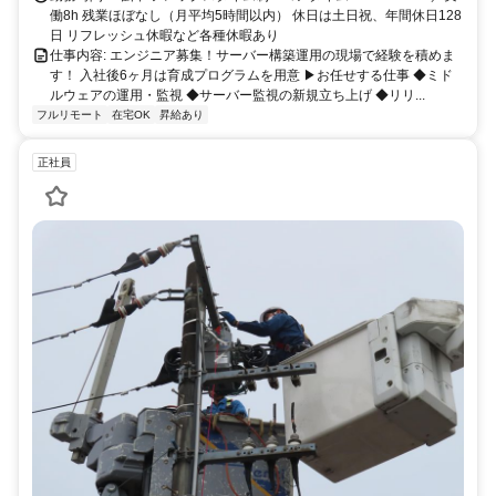
働8h 残業ほぼなし（月平均5時間以内） 休日は土日祝、年間休日128
日 リフレッシュ休暇など各種休暇あり
仕事内容: エンジニア募集！サーバー構築運用の現場で経験を積めま
す！ 入社後6ヶ月は育成プログラムを用意 ▶お任せする仕事 ◆ミド
ルウェアの運用・監視 ◆サーバー監視の新規立ち上げ ◆リリ...
フルリモート
在宅OK
昇給あり
正社員