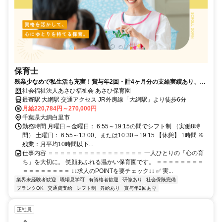
保育士
残業少なめで私生活も充実！賞与年2回・計4ヶ月分の支給実績あり、手
厚い研修サポートで安心！
社会福祉法人あさひ福祉会 あさひ保育園
最寄駅 大網駅 交通アクセス JR外房線「大網駅」より徒歩6分
月給220,784円～270,000円
千葉県大網白里市
勤務時間 月曜日～金曜日： 6:55～19:15の間でシフト制 （実働8時
間） 土曜日： 6:55～13:00、または10:30～19:15 【休憩】 1時間 ※
残業：月平均10時間以下...
仕事内容 ＝＝＝＝＝＝＝＝＝＝＝＝＝＝＝＝ 一人ひとりの「心の育
ち」を大切に。 笑顔あふれる温かい保育園です。 ＝＝＝＝＝＝＝＝
＝＝＝＝＝＝＝＝ ↓↓求人のPOINTを要チェック↓↓ ✅ 実...
業界未経験者歓迎
職場見学可
有資格者歓迎
研修あり
社会保険完備
ブランクOK
交通費支給
シフト制
昇給あり
賞与年2回あり
正社員