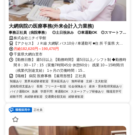
大網病院の医療事務(外来会計入力業務)
事務正社員（病院事務） ◎土日祝休み ◎車通勤OK ◎スマートフォ
ンでWEB面接できます！
株式会社ニチイ学館
【アクセス】 ＪＲ線 大網駅 バス10分 / 車通勤可 ■住 所 千葉県 大網
月給182,620円～190,470円
白里市 富田884-1 ■アクセス ＪＲ線 大網駅 バス10分 / 車通勤可
千葉県大網白里市
【勤務日数】 週5日以上 【勤務時間】 週5日以上／シフト制 ◆勤務時
間 8：30～17：15（実働7時間45分 休憩60分） 残業 10～15時間/月
（残業代別途支給） 1ヶ月の労働時間：15...
【職種】 病院 医療事務 【雇用形態】 正社員
制服あり
業界未経験者歓迎
育休延長あり
無料研修
主婦・主夫歓迎
資格取得支援あり
長期
フリーター歓迎
社会保険あり
産休・育休取得実績あり
バイク通勤OK
急募
学歴不問
車通勤OK
スタートアップ研修あり
職場見学可
経験不問
未経験者歓迎
交通費全額支給
経験者歓迎
正社員