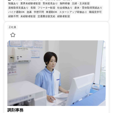
制服あり
業界未経験者歓迎
育休延長あり
無料研修
主婦・主夫歓迎
資格取得支援あり
長期
フリーター歓迎
社会保険あり
産休・育休取得実績あり
バイク通勤OK
急募
学歴不問
車通勤OK
スタートアップ研修あり
職場見学可
経験不問
未経験者歓迎
交通費全額支給
経験者歓迎
正社員
調剤事務