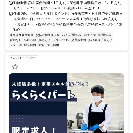
勤務時間詳細 実働時間：1日あたり8時間 平均勤務日数：1ヶ月あた
り21日 〜 22日 日勤/7:00～20:30 夜勤/21:00～翌8:30
仕事内容 《当求人の注目ポイント》 ●介護業界×正社員で安定勤務 ●
完全週休2日でワークライフバランス実現 ●便利な前払い制度あり
（規定あり） ●資格取得支援や資格手当等の充実待遇 ●車・バイク通
勤O...
業界未経験者歓迎
資格取得支援あり
バイク通勤OK
学歴不問
車通勤OK
転勤なし
経験不問
賞与あり
ブランクOK
交通費支給
資格取得手当あり
シフト制
服装自由
髪型・髪色自由
アルバイト・パート