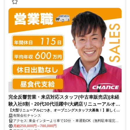
完全反響営業・来店対応スタッフ(中古車販売店)|未経
験入社8割・20代30代活躍中/大網店リニューアルオー
【大型リニューアルにつき、オープニングスタッフ大募集！】新しく生
プン
まれ変わるチャンス大網店で、一緒にスタートしませんか？未経験入社
有限会社チャンス
8割。お客様の「ありがとう」と収入アップを実現できる仕事です！
アクセス: 東金インターより車で10分 ・車通勤OK（無料駐車場完
備） ・交通費規定内支給
月給250,000円～700,000円