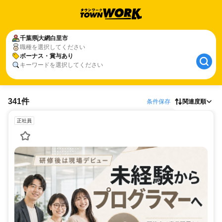
千葉県
大網白里市
職種を選択してください
ボーナス・賞与あり
キーワードを選択してください
341件
条件保存
関連度順
正社員