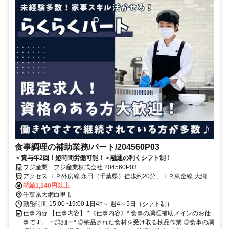
食事調理の補助業務/パート/204560P03
＜賞与年2回！短時間労働可能！＞融通の利くシフト制！
フジ産業 フジ産業株式会社:204560P03
アクセス ＪＲ外房線 永田（千葉県）徒歩約20分、ＪＲ東金線 大網徒
歩約39分、ＪＲ外房線/ＪＲ総武本線 大網徒歩約39分
時給1,140円以上
千葉県大網白里市
勤務時間 15:00~19:00 1日4h～ 週4～5日（シフト制）
仕事内容 【仕事内容】 *《仕事内容》* 食事の調理補助メインのお仕
事です。 ー詳細ー* ◎納品された食材を受け取る検品作業 ◎食事の調