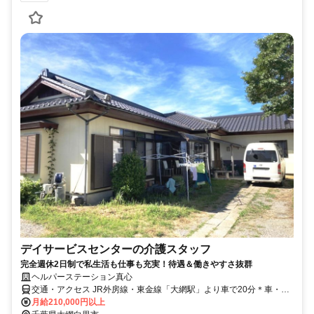
デイサービスセンターの介護スタッフ
完全週休2日制で私生活も仕事も充実！待遇＆働きやすさ抜群
ヘルパーステーション真心
交通・アクセス JR外房線・東金線「大網駅」より車で20分＊車・バ
イク通勤OK
月給210,000円以上