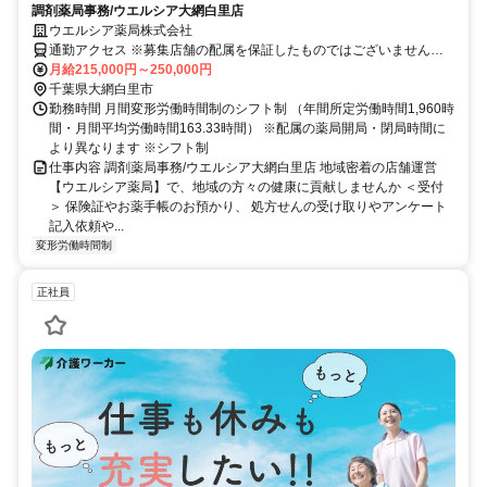
調剤薬局事務/ウエルシア大網白里店
ウエルシア薬局株式会社
通勤アクセス ※募集店舗の配属を保証したものではございませんの
で予めご了承ください ※配属店舗は上記店舗以外の可能性がござい
月給215,000円～250,000円
ます ※勤務店舗の指定は出来かねます。 勤務区分を下記の３つから
千葉県大網白里市
選択 ＜エリア職＞ 原則として転居を伴う異動はございません。 自宅
勤務時間 月間変形労働時間制のシフト制 （年間所定労働時間1,960時
から50km圏内、通勤片道90分圏内での配属店舗となります。 ＜リー
間・月間平均労働時間163.33時間） ※配属の薬局開局・閉局時間に
ジョナル職＞ 異動の範囲は本拠地とその隣接県または直線距離で概
より異なります ※シフト制
ね100km以内 ※社宅制度・赴任手当制度あり ＜ナショナル職＞ 全国
仕事内容 調剤薬局事務/ウエルシア大網白里店 地域密着の店舗運営
の店舗への異動あり ※社宅制度・赴任手当制度あり
【ウエルシア薬局】で、地域の方々の健康に貢献しませんか ＜受付
＞ 保険証やお薬手帳のお預かり、 処方せんの受け取りやアンケート
記入依頼や...
変形労働時間制
正社員