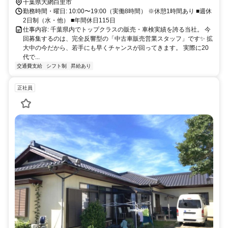
千葉県大網白里市
勤務時間・曜日: 10:00〜19:00（実働8時間） ※休憩1時間あり ■週休
2日制（水・他） ■年間休日115日
仕事内容: 千葉県内でトップクラスの販売・車検実績を誇る当社。 今
回募集するのは、完全反響型の「中古車販売営業スタッフ」です✨ 拡
大中の今だから、若手にも早くチャンスが回ってきます。 実際に20
代で...
交通費支給
シフト制
昇給あり
正社員