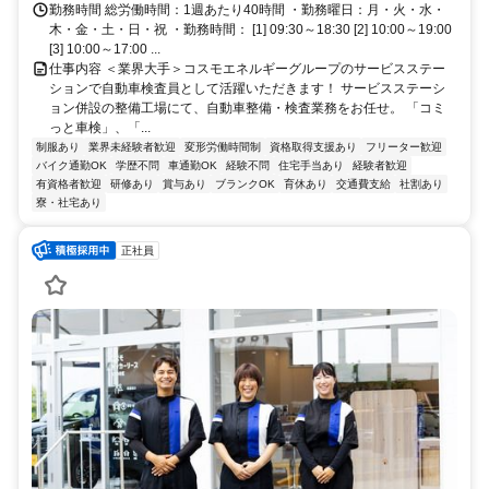
勤務時間 総労働時間：1週あたり40時間 ・勤務曜日：月・火・水・
木・金・土・日・祝 ・勤務時間： [1] 09:30～18:30 [2] 10:00～19:00
[3] 10:00～17:00 ...
仕事内容 ＜業界大手＞コスモエネルギーグループのサービスステー
ションで自動車検査員として活躍いただきます！ サービスステーシ
ョン併設の整備工場にて、自動車整備・検査業務をお任せ。 「コミ
っと車検」、「...
制服あり
業界未経験者歓迎
変形労働時間制
資格取得支援あり
フリーター歓迎
バイク通勤OK
学歴不問
車通勤OK
経験不問
住宅手当あり
経験者歓迎
有資格者歓迎
研修あり
賞与あり
ブランクOK
育休あり
交通費支給
社割あり
寮・社宅あり
正社員