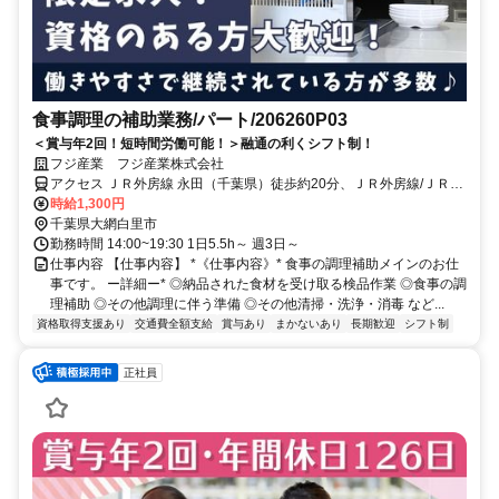
食事調理の補助業務/パート/206260P03
＜賞与年2回！短時間労働可能！＞融通の利くシフト制！
フジ産業 フジ産業株式会社
アクセス ＪＲ外房線 永田（千葉県）徒歩約20分、ＪＲ外房線/ＪＲ総
武本線 大網徒歩約39分、ＪＲ東金線 大網徒歩約39分 ＪＲ外房線 永
時給1,300円
田駅 車４分
千葉県大網白里市
勤務時間 14:00~19:30 1日5.5h～ 週3日～
仕事内容 【仕事内容】 *《仕事内容》* 食事の調理補助メインのお仕
事です。 ー詳細ー* ◎納品された食材を受け取る検品作業 ◎食事の調
理補助 ◎その他調理に伴う準備 ◎その他清掃・洗浄・消毒 など...
資格取得支援あり
交通費全額支給
賞与あり
まかないあり
長期歓迎
シフト制
正社員