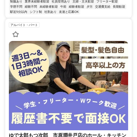
制服あり
業界未経験者歓迎
社員登用あり
主婦・主夫歓迎
フリーター歓迎
学歴不問
経験不問
未経験者歓迎
午前
経験者歓迎
夕方
交通費支給
長期歓迎
駅近5分以内
シフト制
社割あり
友達と応募OK
アルバイト・パート
ゆで太郎もつ次郎 市原潤井戸店のホール・キッチン