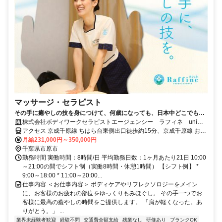
マッサージ・セラピスト
その手に癒やしの技を身につけて、何歳になっても、日本中どこでも働
けるセラピストの第一歩を踏み出しませんか。
株式会社ボディワークセラピストエージェンシー ラフィネ unimo
ちはら台店
アクセス 京成千原線 ちはら台東側出口徒歩約15分、京成千原線 おゆ
み野南口徒歩約41分、京成千原線 学園前（千葉県）出入口1徒歩約61
月給231,000円～350,000円
分 最寄駅：ちはら台駅
千葉県市原市
勤務時間 実働時間：8時間/日 平均勤務日数：1ヶ月あたり21日 10:00
～21:00の間でシフト制（実働8時間・休憩1時間） 【シフト例】 *
9:00～18:00 * 11:00～20:00...
仕事内容 ＜お仕事内容＞ ボディケアやリフレクソロジーをメイン
に、お客様のお疲れの部位をゆっくりもみほぐし。 その手一つでお
客様に最高の癒やしの時間をご提供します。 「肩が軽くなった。あ
りがとう。」 ...
業界未経験者歓迎
経験不問
交通費全額支給
残業なし
研修あり
ブランクOK