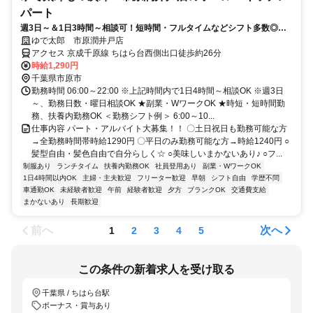
パート
週3日～＆1日3時間～相談可！短時間・フルタイムなどシフト多数◎髪
型自由・履歴書不要
ゆで太郎 市原潤井戸店
アクセス 京成千原線 ちはら台西側出口徒歩約26分
時給1,290円
千葉県市原市
勤務時間 06:00～22:00 ※上記時間内で1日4時間～相談OK ※週3日
～、勤務日数・曜日相談OK ★副業・WワークOK ★時短・短時間勤
務、扶養内勤務OK ＜勤務シフト例＞ 6:00～10...
仕事内容 パート・アルバイト大募集！！ 〇土日祝日も勤務可能な方
→全勤務時間帯時給1290円 〇平日のみ勤務可能な方→時給1240円 ○
髪型自由・髪色自由で自分らしく☆ ○美味しいまかないあり♪ ○フ...
制服あり
ランチタイム
扶養内勤務OK
社員登用あり
副業・WワークOK
1日4時間以内OK
主婦・主夫歓迎
フリーター歓迎
早朝
シフト自由
学歴不問
車通勤OK
未経験者歓迎
午前
経験者歓迎
夕方
ブランクOK
交通費支給
まかないあり
長期歓迎
前へ
次へ
1
2
3
4
5
この条件の新着求人を受け取る
千葉県 / ちはら台駅
ボーナス・賞与あり