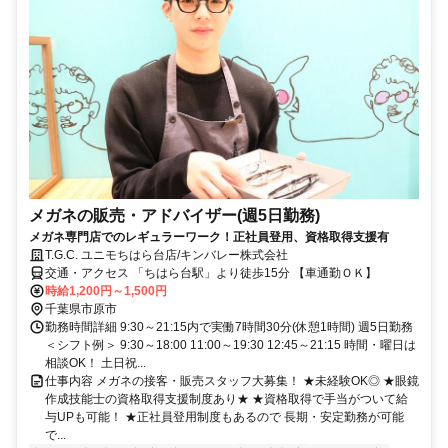
メガネの販売・アドバイザー(週5日勤務)
メガネ専門店でのレギュラーワーク！正社員登用、資格取得支援有
T.G.C. ユニモちはら台店/キンバレー株式会社
交通・アクセス 「ちはら台駅」より徒歩15分 【車通勤ＯＫ】
時給1,200円～1,500円
千葉県市原市
勤務時間詳細 9:30～21:15内で実働7時間30分(休憩1時間) 週5日勤務
＜シフト例＞ 9:30～18:00 11:00～19:30 12:45～21:15 時間・曜日は
相談OK！ 土日祝...
仕事内容 メガネの接客・販売スタッフ大募集！ ★未経験OK◎ ★眼鏡
作成技能士の資格取得支援制度あり★ ★資格取得で手当がついて給
与UPも可能！ ★正社員登用制度もあるので 長期・安定勤務が可能
で...