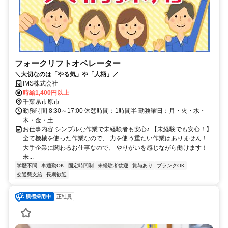
フォークリフトオペレーター
＼大切なのは「やる気」や「人柄」／
IMS株式会社
時給1,400円以上
千葉県市原市
勤務時間 8:30～17:00 休憩時間：1時間半 勤務曜日：月・火・水・
木・金・土
お仕事内容 シンプルな作業で未経験者も安心♪ 【未経験でも安心！】
全て機械を使った作業なので、 力を使う重たい作業はありません！
大手企業に関わるお仕事なので、 やりがいを感じながら働けます！
未...
学歴不問
車通勤OK
固定時間制
未経験者歓迎
賞与あり
ブランクOK
交通費支給
長期歓迎
正社員