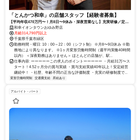
「とんかつ和幸」の店舗スタッフ【経験者募集】
【平均年収470万円〜！月8日〜9休み・深夜営業なし】充実研修／定着
率9割超／60年以上の黒字！安定系企業！
和幸イオンタウンおゆみ野店
月給314,790円以上
千葉県千葉市緑区
勤務時間・曜日: 10：00～22：00（シフト制） ※月8〜9日休み ※勤
務地により異なります。 ※1ヶ月変形労働時間制（週平均実働40時間
以内） ＜深夜勤務はありません＞ ほとんどの店舗が、駅...
仕事内容: ーーーーーこの求人のポイントーーーーー ・月給31万〜ス
タート！4.52ヶ月分の賞与実績 ・賞与支給実績40年以上！安定経営
継続中！ ・社歴、年齢不問の正当な評価制度 ・充実の研修制度で...
変形労働時間制
交通費支給
昇給あり
アルバイト・パート