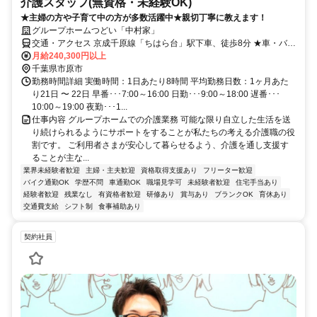
介護スタッフ(無資格・未経験OK)
★主婦の方や子育て中の方が多数活躍中★親切丁寧に教えます！
グループホームつどい「中村家」
交通・アクセス 京成千原線「ちはら台」駅下車、徒歩8分 ★車・バイ
ク・自転車通勤OK（駐車場無料／ガソリン代支給：規定あり）★
月給240,300円以上
千葉県市原市
勤務時間詳細 実働時間：1日あたり8時間 平均勤務日数：1ヶ月あた
り21日 〜 22日 早番･･･7:00～16:00 日勤･･･9:00～18:00 遅番･･･
10:00～19:00 夜勤･･･1...
仕事内容 グループホームでの介護業務 可能な限り自立した生活を送
り続けられるようにサポートをすることが私たちの考える介護職の役
割です。 ご利用者さまが安心して暮らせるよう、介護を通し支援す
ることが主な...
業界未経験者歓迎
主婦・主夫歓迎
資格取得支援あり
フリーター歓迎
バイク通勤OK
学歴不問
車通勤OK
職場見学可
未経験者歓迎
住宅手当あり
経験者歓迎
残業なし
有資格者歓迎
研修あり
賞与あり
ブランクOK
育休あり
交通費支給
シフト制
食事補助あり
契約社員