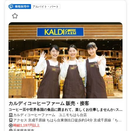
アルバイト・パート
カルディコーヒーファーム 販売・接客
コーヒー豆や世界各国の食品に囲まれて、楽しくお仕事しませんか♪スタ
ッフ割引あり！未経験OK
カルディコーヒーファーム ユニモちはら台店
アクセス 京成千原線 ちはら台東側出口徒歩約14分 京成千原線「ちは
ら台」駅 徒歩10分
時給1,197円以上
千葉県市原市