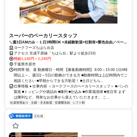
スーパーのベーカリースタッフ
＼週3日AMのみ・１日3時間OK ×未経験歓迎×社割有×髪色自由／ベーカ
リー売場のスタッフ募集
ヨークフーズちはら台店
アクセス 京成千原線「ちはら台」駅より徒歩23分
時給1,140円～1,340円
千葉県市原市
時間帯 朝、昼 勤務曜日・時間 【募集勤務時間】 8:00～15:00 1日4時
間以上～、週3日～5日の勤務ができる方 ■勤務時間は上記時間内でご
相談ください ■早朝からできる方歓迎！ ■土日どちら...
仕事情報 ● 仕事内容 ＜ヨークフーズのベーカリースタッフ＞ ■パンの
製造 ■トッピングや袋詰め ■陳列 ■仕込み ■作業場清掃 ■発注等 まず
は陳列など、簡単なお仕事から覚えていただきます。 こ...
社員登用あり
主婦・主夫歓迎
交通費支給
シフト制
正社員