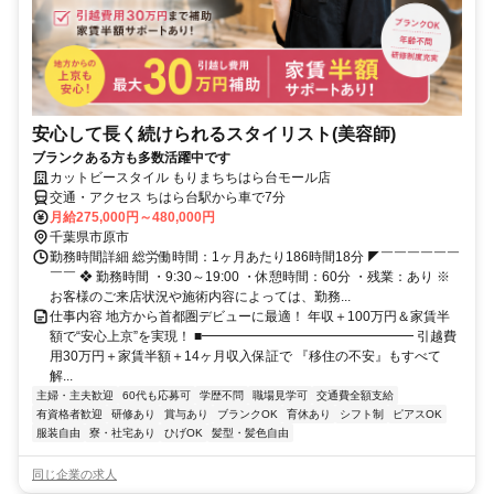
安心して長く続けられるスタイリスト(美容師)
ブランクある方も多数活躍中です
カットビースタイル もりまちちはら台モール店
交通・アクセス ちはら台駅から車で7分
月給275,000円～480,000円
千葉県市原市
勤務時間詳細 総労働時間：1ヶ月あたり186時間18分 ◤￣￣￣￣￣￣
￣￣ ❖ 勤務時間 ・9:30～19:00 ・休憩時間：60分 ・残業：あり ※
お客様のご来店状況や施術内容によっては、勤務...
仕事内容 地方から首都圏デビューに最適！ 年収＋100万円＆家賃半
額で“安心上京”を実現！ ■━━━━━━━━━━━━━━━━ 引越費
用30万円＋家賃半額＋14ヶ月収入保証で 『移住の不安』もすべて
解...
主婦・主夫歓迎
60代も応募可
学歴不問
職場見学可
交通費全額支給
有資格者歓迎
研修あり
賞与あり
ブランクOK
育休あり
シフト制
ピアスOK
服装自由
寮・社宅あり
ひげOK
髪型・髪色自由
同じ企業の求人