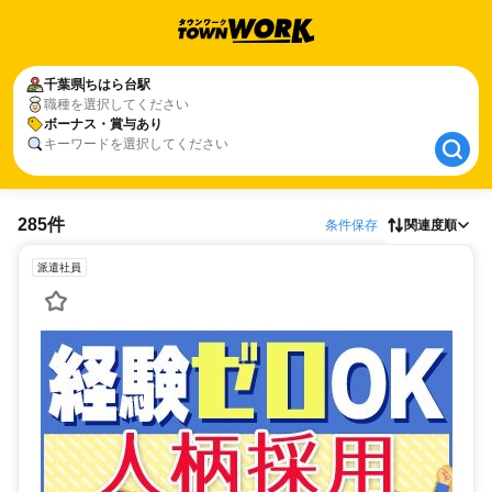
千葉県
千葉県
ちはら台駅
ちはら台駅
職種を選択してください
ボーナス・賞与あり
ボーナス・賞与あり
キーワードを選択してください
285件
条件保存
関連度順
派遣社員