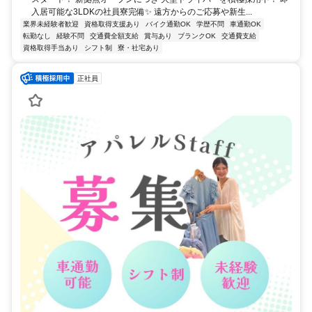
入居可能な3LDKの社員寮完備✨ 遠方からのご応募や新生...
業界未経験者歓迎
資格取得支援あり
バイク通勤OK
学歴不問
車通勤OK
転勤なし
経験不問
交通費全額支給
賞与あり
ブランクOK
交通費支給
資格取得手当あり
シフト制
寮・社宅あり
正社員