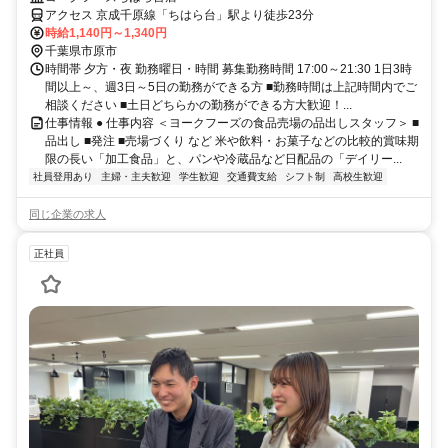
アクセス 京成千原線「ちはら台」駅より徒歩23分
時給1,140円～1,340円
千葉県市原市
時間帯 夕方・夜 勤務曜日・時間 募集勤務時間 17:00～21:30 1日3時
間以上～、週3日～5日の勤務ができる方 ■勤務時間は上記時間内でご
相談ください ■土日どちらかの勤務ができる方大歓迎！...
仕事情報 ● 仕事内容 ＜ヨークフーズの食品売場の品出しスタッフ＞ ■
品出し ■発注 ■売場づくり など 米や飲料・お菓子などの比較的賞味期
限の長い「加工食品」と、パンや冷蔵品など日配品の「デイリー...
社員登用あり
主婦・主夫歓迎
学生歓迎
交通費支給
シフト制
高校生歓迎
同じ企業の求人
正社員