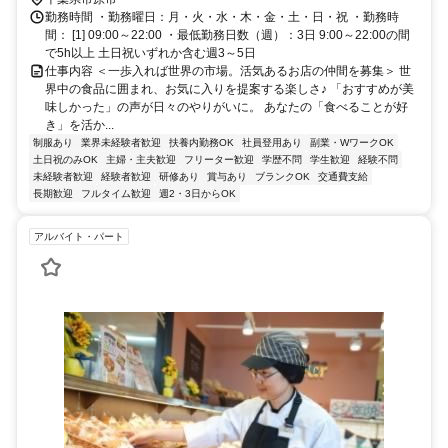
勤務時間 ・勤務曜日：月・火・水・木・金・土・日・祝 ・勤務時
間： [1] 09:00～22:00 ・最低勤務日数（週）：3日 9:00～22:00の間
で5h以上 土日祝いずれか含む週3～5日
仕事内容 ＜一歩入れば世界の市場。活気あるお店の仲間を募集＞ 世
界中の食品に囲まれ、お気に入りを提案する楽しさ♪ 「おすすめが美
味しかった」の声が日々のやりがいに。 あなたの「食べることが好
き」を活か...
制服あり
業界未経験者歓迎
扶養内勤務OK
社員登用あり
副業・WワークOK
土日祝のみOK
主婦・主夫歓迎
フリーター歓迎
学歴不問
学生歓迎
経験不問
未経験者歓迎
経験者歓迎
研修あり
賞与あり
ブランクOK
交通費支給
長期歓迎
フルタイム歓迎
週2・3日からOK
アルバイト・パート