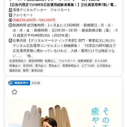
【広告代理店でのWEB広告運用経験者募集！】正社員登用率7割／電通
G／全国×完全在宅／年休126日・土日祝休み／残業月平均4時間19分
電通デジタルアンカー フルリモート
フルリモート
月給250,000円～500,000円
勤務時間 総労働時間：1ヶ月あたり160時間 ・勤務曜日：月・火・
水・木・金 ・勤務時間： [1] 09:30～18:30 ・最低勤務日数（週）：5
日 残業月平均4時間19分（2025年度）
仕事内容 【デジタルマーケティング本部】部門・事業拡大に向けた
デジタル広告運用コンサルタント積極募集！ 「代理店のBPO拠点で
広告運用実務に携わっているけれど、入稿・運用だけでは物足りな
い…」 「地...
社員登用あり
固定時間制
転勤なし
フルリモート
経験者歓迎
ネイルOK
研修あり
在宅OK
賞与あり
育休あり
長期休暇あり
ピアスOK
土日祝休み
服装自由
髪型・髪色自由
正社員