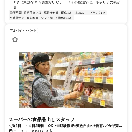
ときに相談できる先輩がいない」 「今の職場では、キャリアの先が
見...
学歴不問
住宅手当あり
経験者歓迎
研修あり
賞与あり
ブランクOK
交通費支給
長期歓迎
シフト制
長期休暇あり
アルバイト・パート
スーパーの食品品出しスタッフ
＼週3日～・１日3時間～OK ×未経験歓迎×髪色自由×社割有♪／食品売場
の品出しスタッフ募集
ヨークフーズちはら台店