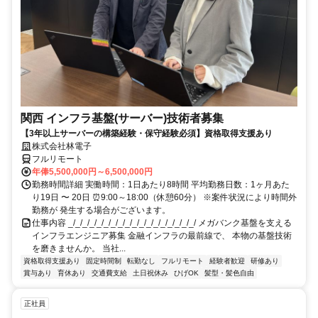
関西 インフラ基盤(サーバー)技術者募集
【3年以上サーバーの構築経験・保守経験必須】資格取得支援あり
株式会社林電子
フルリモート
年俸5,500,000円～6,500,000円
勤務時間詳細 実働時間：1日あたり8時間 平均勤務日数：1ヶ月あた
り19日 〜 20日 ⏰9:00～18:00（休憩60分） ※案件状況により時間外
勤務が 発生する場合がございます。
仕事内容 _/_/_/_/_/_/_/_/_/_/_/_/_/_/_/_/_/_/ メガバンク基盤を支える
インフラエンジニア募集 金融インフラの最前線で、 本物の基盤技術
を磨きませんか。 当社...
資格取得支援あり
固定時間制
転勤なし
フルリモート
経験者歓迎
研修あり
賞与あり
育休あり
交通費支給
土日祝休み
ひげOK
髪型・髪色自由
正社員