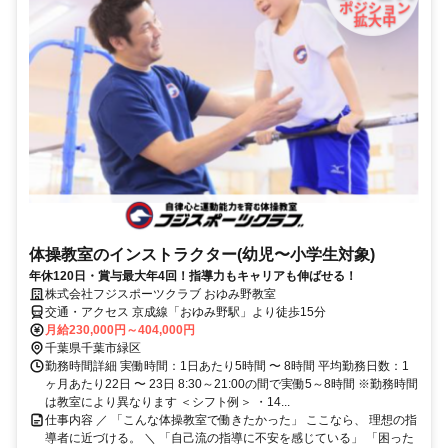
体操教室のインストラクター(幼児〜小学生対象)
年休120日・賞与最大年4回！指導力もキャリアも伸ばせる！
株式会社フジスポーツクラブ おゆみ野教室
交通・アクセス 京成線「おゆみ野駅」より徒歩15分
月給230,000円～404,000円
千葉県千葉市緑区
勤務時間詳細 実働時間：1日あたり5時間 〜 8時間 平均勤務日数：1
ヶ月あたり22日 〜 23日 8:30～21:00の間で実働5～8時間 ※勤務時間
は教室により異なります ＜シフト例＞ ・14...
仕事内容 ／ 「こんな体操教室で働きたかった」 ここなら、 理想の指
導者に近づける。 ＼ 「自己流の指導に不安を感じている」 「困った