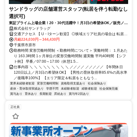
サンドラッグの店舗運営スタッフ(転居を伴う転勤なし
選択可)
東証プライム上場企業！20・30代活躍中！月3日の希望休OK／販売ノル
マなし／年収例32歳SV816万円／販促企画～商品管理など店舗運営がメ
株式会社サンドラッグ
インの仕事
交通アクセス 【 U・Iターン歓迎】 ◎狭域エリア社員の場合は 転居を
伴う転勤はありません。 ◎マイカー通勤OK
月給224,030円～344,430円
千葉県市原市
勤務時間 変形労働時間制 ＜勤務時間について＞ 実働時間： １月あた
り 163.3時間 1ヶ月単位の変形労働時間制 週実働 平均40時間 【シフ
ト例】 早番／07:00～17:00（休憩1.5...
仕事内容 ＼ ＼ ＼ ＼＼ ＼ ＼ ＼ ＼ ／／／／ ／／／／／ 【年間休日
120日以上／月3日の希望休OK】 【男性の育休取得率85.6%の高水準
／復職率100%】 【エリア限定＆転居をともなう...
業界未経験者歓迎
変形労働時間制
資格取得支援あり
社会保険あり
産休・育休取得実績あり
学歴不問
未経験者歓迎
経験者歓迎
社会保険完備
賞与あり
育休あり
長期歓迎
昇給あり
賞与年2回あり
正社員