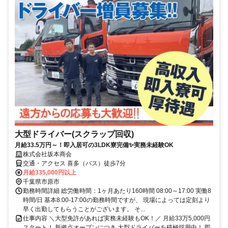
大型ドライバー(スクラップ回収)
月給33.5万円～！即入居可の3LDK寮完備✨実務未経験OK
株式会社坂本商会
交通・アクセス 喜多（バス）徒歩7分
月給335,000円以上
千葉県市原市
勤務時間詳細 総労働時間：1ヶ月あたり160時間 08:00～17:00 実働8
時間/日 基本8:00-17:00の勤務時間ですが、 現場によっては定刻より
早く出勤してもらうことがございます。 そ...
仕事内容 ＼大型免許があれば実務未経験もOK！／ 月給33万5,000円
スタート！ 新拠点オープンにつき 大型ドライバーを積極採用中！ 即