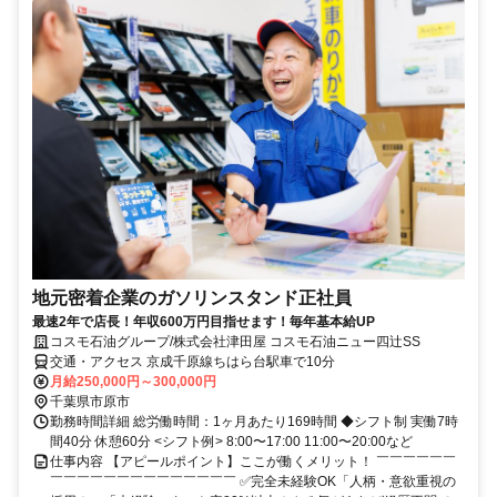
地元密着企業のガソリンスタンド正社員
最速2年で店長！年収600万円目指せます！毎年基本給UP
コスモ石油グループ/株式会社津田屋 コスモ石油ニュー四辻SS
交通・アクセス 京成千原線ちはら台駅車で10分
月給250,000円～300,000円
千葉県市原市
勤務時間詳細 総労働時間：1ヶ月あたり169時間 ◆シフト制 実働7時
間40分 休憩60分 <シフト例> 8:00〜17:00 11:00〜20:00など
仕事内容 【アピールポイント】ここが働くメリット！ ￣￣￣￣￣￣
￣￣￣￣￣￣￣￣￣￣￣￣￣￣ ✅完全未経験OK「人柄・意欲重視の