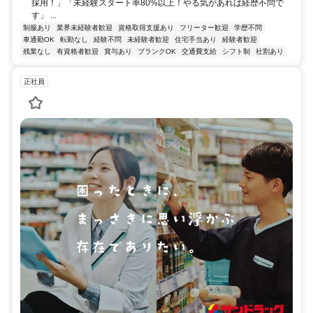
採用！」「未経験スタート率80%以上！やる気があれば経歴不問で
す」 ...
制服あり
業界未経験者歓迎
資格取得支援あり
フリーター歓迎
学歴不問
車通勤OK
転勤なし
経験不問
未経験者歓迎
住宅手当あり
経験者歓迎
残業なし
有資格者歓迎
賞与あり
ブランクOK
交通費支給
シフト制
社割あり
正社員