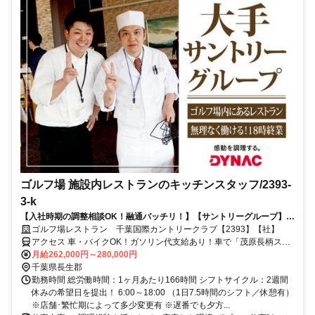
ゴルフ場 施設内レストランのキッチンスタッフ/2393-
3-k
【入社時期の調整相談OK！融通バッチリ！】【サントリーグループ】キ
ッチン経験を“仕事”に変える。料理に集中できる環境で安定したキャリ
ゴルフ場レストラン 千葉国際カントリークラブ【2393】【社】
アを築く◎
アクセス 車・バイクOK！ガソリン代支給あり！車で「茂原長柄スマ
ートIC」～約10分、「蘇我IC」～約20分、「蘇我駅」～約40分
月給262,000円～280,000円
千葉県長生郡
勤務時間 総労働時間：1ヶ月あたり166時間 シフトサイクル：2週間
休みの希望日を提出！ 6:00～18:00 （1日7.5時間のシフト／休憩有）
※店舗･繁忙期によって多少変更有 ※遅番でも夕方...