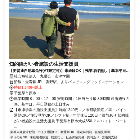
知的障がい者施設の生活支援員
【要普通自動車免許(AT限定可)】未経験OK｜残業ほぼ無し｜基本平日の
み｜年休120日｜賞与年3回
社会福祉法人 九曜会 市津学園
沿線・最寄駅 JR「浜野駅」よりバスでロングウッドステーション行
に乗車し「犬成火の見下」バス停で下車後徒歩3分。
時給1,340円以上
千葉県市原市
就業時間 8：00～17：00 実働時間：1日当たり最大8時間 通所施設の
為、基本は、平日勤務の土日休み
【市津学園の施設支援員】時給1340円～／未経験歓迎／車・バイク
通勤OK／施設見学OK／シフト制／年間休日120日／賞与あり 知的障
がい者施設の生活支援員 千葉県市原市犬成650 アルバイト・パート
...
業界未経験者歓迎
バイク通勤OK
車通勤OK
固定時間制
職場見学可
平日のみOK
未経験者歓迎
残業なし
社会保険完備
賞与あり
交通費支給