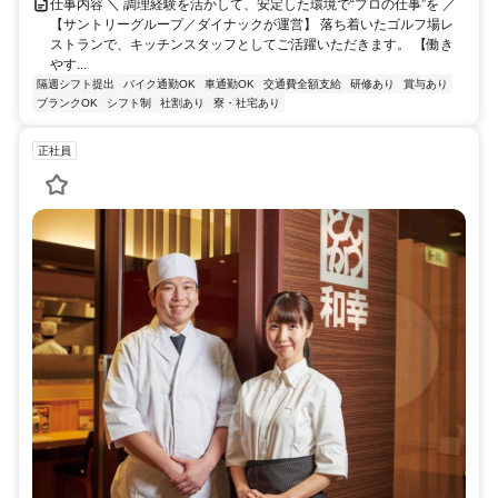
仕事内容 ＼ 調理経験を活かして、安定した環境で“プロの仕事”を ／
【サントリーグループ／ダイナックが運営】 落ち着いたゴルフ場レ
ストランで、キッチンスタッフとしてご活躍いただきます。 【働き
やす...
隔週シフト提出
バイク通勤OK
車通勤OK
交通費全額支給
研修あり
賞与あり
ブランクOK
シフト制
社割あり
寮・社宅あり
正社員