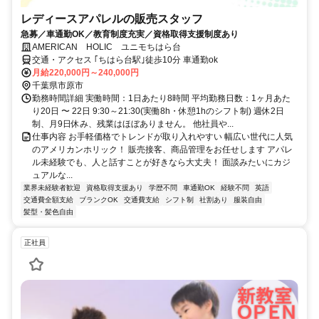
レディースアパレルの販売スタッフ
急募／車通勤OK／教育制度充実／資格取得支援制度あり
AMERICAN HOLIC ユニモちはら台
交通・アクセス ｢ちはら台駅｣徒歩10分 車通勤ok
月給220,000円～240,000円
千葉県市原市
勤務時間詳細 実働時間：1日あたり8時間 平均勤務日数：1ヶ月あた
り20日 〜 22日 9:30～21:30(実働8h・休憩1hのシフト制) 週休2日
制、月9日休み、残業はほぼありません。 他社員や...
仕事内容 お手軽価格でトレンドが取り入れやすい 幅広い世代に人気
のアメリカンホリック！ 販売接客、商品管理をお任せします アパレ
ル未経験でも、人と話すことが好きなら大丈夫！ 面談みたいにカジ
ュアルな...
業界未経験者歓迎
資格取得支援あり
学歴不問
車通勤OK
経験不問
英語
交通費全額支給
ブランクOK
交通費支給
シフト制
社割あり
服装自由
髪型・髪色自由
正社員