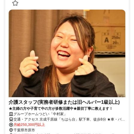
介護スタッフ(実務者研修または旧ヘルパー1級以上)
★主婦の方や子育て中の方が多数活躍中★親切丁寧に教えます！
グループホームつどい「中村家」
交通・アクセス 京成千原線「ちはら台」駅下車、徒歩8分 ★車・バイ
ク・自転車通勤OK（駐車場無料／ガソリン代支給：規定あり）★
月給250,300円以上
千葉県市原市