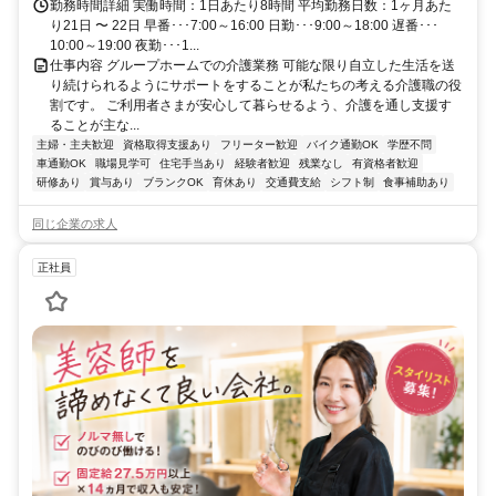
勤務時間詳細 実働時間：1日あたり8時間 平均勤務日数：1ヶ月あた
り21日 〜 22日 早番･･･7:00～16:00 日勤･･･9:00～18:00 遅番･･･
10:00～19:00 夜勤･･･1...
仕事内容 グループホームでの介護業務 可能な限り自立した生活を送
り続けられるようにサポートをすることが私たちの考える介護職の役
割です。 ご利用者さまが安心して暮らせるよう、介護を通し支援す
ることが主な...
主婦・主夫歓迎
資格取得支援あり
フリーター歓迎
バイク通勤OK
学歴不問
車通勤OK
職場見学可
住宅手当あり
経験者歓迎
残業なし
有資格者歓迎
研修あり
賞与あり
ブランクOK
育休あり
交通費支給
シフト制
食事補助あり
同じ企業の求人
正社員