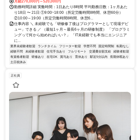
月給270,000円～520,000円
勤務時間詳細 実働時間：1日あたり8時間 平均勤務日数：1ヶ月あた
り18日 〜 21日 ①9:00~18:00（所定労働時間8時間、休憩60分）
②10:00～19:00（所定労働時間8時間、休憩6...
仕事内容 ＼ 未経験でも「研修修了後はプログラマーとして現場デビ
ュー」できる ／ （最短1ヶ月～最長6ヶ月の研修制度） 「プログラミ
ングって何から始めればいい？」 「IT未経験でも本当にエンジニア
に...
業界未経験者歓迎
ランチタイム
フリーター歓迎
学歴不問
固定時間制
転勤なし
経験不問
未経験者歓迎
住宅手当あり
フルリモート
交通費全額支給
経験者歓迎
有資格者歓迎
研修あり
在宅OK
賞与あり
育休あり
駅近5分以内
長期休暇あり
土日祝休み
正社員