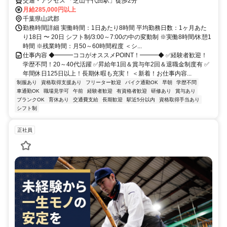
交通・アクセス 「芝山千代田駅」徒歩2分
月給285,000円以上
千葉県山武郡
勤務時間詳細 実働時間：1日あたり8時間 平均勤務日数：1ヶ月あた
り18日 〜 20日 シフト制/3:00～7:00の中の変動制 ※実働8時間/休憩1
時間 ※残業時間：月50～60時間程度 ＜シ...
仕事内容 ◆━━━ココがオススメPOINT！━━━◆ ✅経験者歓迎！
学歴不問！20～40代活躍 ✅昇給年1回＆賞与年2回＆退職金制度有 ✅
年間休日125日以上！長期休暇も充実！ ＜新着！お仕事内容...
制服あり
資格取得支援あり
フリーター歓迎
バイク通勤OK
早朝
学歴不問
車通勤OK
職場見学可
午前
経験者歓迎
有資格者歓迎
研修あり
賞与あり
ブランクOK
育休あり
交通費支給
長期歓迎
駅近5分以内
資格取得手当あり
シフト制
正社員