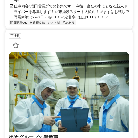
分)
仕事内容: 成田営業所での募集です！ 今後、当社の中心となる新人ド
ライバーを募集します！ ✅️未経験スタート大歓迎！ ✅️まずはお試しで
同乗体験（2～3日）もOK！ ✅️定着率はほぼ100％！！ ✅...
即日勤務OK
交通費支給
シフト制
昇給あり
正社員
出光グループの製造職