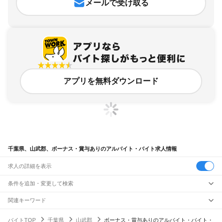
メールで受け取る
アプリを無料ダウンロード
千葉県、山武郡、ボーナス・賞与ありのアルバイト・バイト求人情報
求人の詳細を表示
条件を追加・変更して検索
市区町村を追加・変更
関連キーワード
千葉県 千葉市 ボーナスあり
千葉県 木更津市 ボーナスあり
千葉県 ボーナスあり
千葉県
駅を追加・変更
バイトTOP
千葉県
山武郡
ボーナス・賞与ありのアルバイト・バイト・
千葉県 ボーナス・賞与あり 工場パート
山形県 酒田市 賞与 ボーナス有
千葉県
すべて