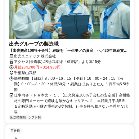
出光グループの製造職
【出光興産100%子会社】経験を「一生モノの資産」へ／20年連続賞与
支給＆退職金・GLTD完備の盤石な基盤／景気に左右されない高機能材
出光ユニテック 株式会社
メーカー／標準化された日本語マニュアル完備／数年計画で次世代リー
アクセス(最寄駅) JR総武本線「成東駅」より車15分
ダーへ
月給234,700円～314,930円
千葉県山武郡
勤務時間 【日勤】8：00～16：15 【夕勤】16：00～24：15 【夜
勤】0：00～8：30 ＊休憩60分 ＊残業ほぼありません ┗月平均5.5時
間
仕事内容 ＜ＰＲ本文＞ １，【出光興産100%子会社の安定感】高機能
材の専門メーカーで経験を確かなキャリアへ ２，≪残業月平均5.5h
＆定時退勤≫引継ぎ重視の3交替制。仕事を持ち越さない合理的な現
場 ...
固定時間制
シフト制
正社員