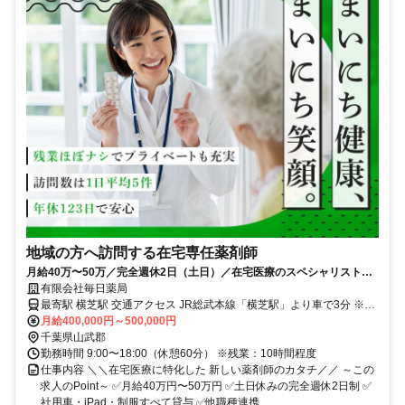
地域の方へ訪問する在宅専任薬剤師
月給40万〜50万／完全週休2日（土日）／在宅医療のスペシャリストと
して地域を支えるやりがい
有限会社毎日薬局
最寄駅 横芝駅 交通アクセス JR総武本線「横芝駅」より車で3分 ※車
通勤OK ※上記住所は本部の所在地です。 ※エリアでの勤務のため、
月給400,000円～500,000円
必ずしも本部へ出勤していただくわけではありません。
千葉県山武郡
勤務時間 9:00〜18:00（休憩60分） ※残業：10時間程度
仕事内容 ＼＼在宅医療に特化した 新しい薬剤師のカタチ／／ ～この
求人のPoint～ ✅月給40万円〜50万円 ✅土日休みの完全週休2日制 ✅
社用車・iPad・制服すべて貸与 ✅他職種連携...