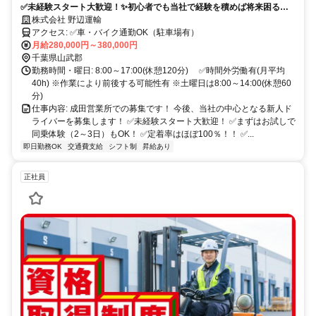
✅️未経験スタート大歓迎！✨初心者でも当社で経験を積めば将来困る事
はありません✨ドライバーの｢イメージ｣がきっと変わります！
株式会社 野辺運輸
アクセス: ✅️車・バイク通勤OK（駐車場有）
月給280,000円～380,000円
千葉県山武郡
勤務時間・曜日: 8:00～17:00(休憩120分) ✅️時間外労働有(月平均
40h) ※作業により前後する可能性有 ※土曜日は8:00～14:00(休憩60
分)
仕事内容: 成田営業所での募集です！ 今後、当社の中心となる新人ド
ライバーを募集します！ ✅️未経験スタート大歓迎！ ✅️まずはお試しで
同乗体験（2～3日）もOK！ ✅️定着率はほぼ100％！！ ✅...
即日勤務OK
交通費支給
シフト制
昇給あり
正社員