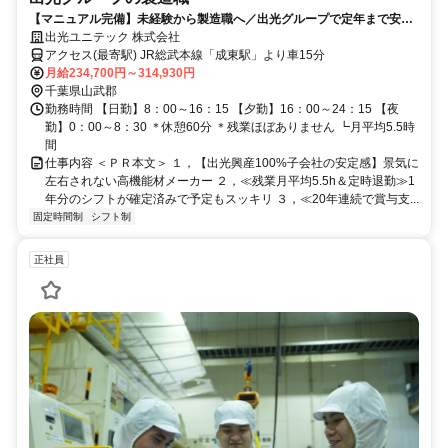
【マニュアル完備】未経験から製造職へ／出光グループで定年まで安心
して働ける／ほぼ残業なし／賞与20年連続支給
出光ユニテック 株式会社
アクセス(最寄駅) JR総武本線「成東駅」より車15分
月給234,700円～314,930円
千葉県山武郡
勤務時間 【日勤】8：00～16：15 【夕勤】16：00～24：15 【夜
勤】0：00～8：30 ＊休憩60分 ＊残業ほぼありません ┗月平均5.5時
間
仕事内容 ＜ＰＲ本文＞ １，【出光興産100%子会社の安定感】景気に
左右されない高機能材メーカー ２，≪残業月平均5.5h＆定時退勤≫1
年分のシフトが確定済みで予定もスッキリ ３，≪20年連続で賞与支...
固定時間制
シフト制
正社員