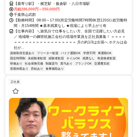
なし
【最寄り駅】 ・横芝駅 ・飯倉駅 ・八日市場駅
月給286,000円～550,000円
千葉県山武郡
【勤務時間】 08:00～17:00(所定労働時間7時間/休憩120分) 総労働時
間：月154時間 ★基本残業なし ★現場により早上がり有
【仕事内容】 ＼旅気分で仕事をしたい方、全国で活躍したい方必見
／ 地域唯一の鋼管杭施工会社の現場作業員を正社員募集！ ＝＝＝＝
＝＝＝＝＝＝＝＝＝＝＝＝＝＝＝＝＝ 月の約1/3は出張へ ホテルは会
社が...
資格取得支援あり
フリーター歓迎
バイク通勤OK
学歴不問
車通勤OK
固定時間制
未経験者歓迎
経験者歓迎
ネイルOK
残業なし
有資格者歓迎
研修あり
社会保険完備
制服貸与
賞与あり
ブランクOK
交通費支給
長期休暇あり
昇給あり
食事補助あり
正社員