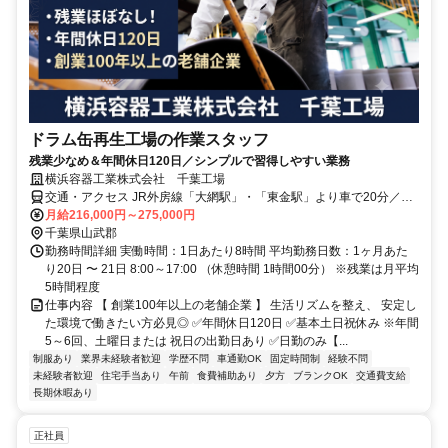
ドラム缶再生工場の作業スタッフ
残業少なめ＆年間休日120日／シンプルで習得しやすい業務
横浜容器工業株式会社 千葉工場
交通・アクセス JR外房線「大網駅」・「東金駅」より車で20分／最
寄りバス停より徒歩10分★車通勤可
月給216,000円～275,000円
千葉県山武郡
勤務時間詳細 実働時間：1日あたり8時間 平均勤務日数：1ヶ月あた
り20日 〜 21日 8:00～17:00 （休憩時間 1時間00分） ※残業は月平均
5時間程度
仕事内容 【 創業100年以上の老舗企業 】 生活リズムを整え、 安定し
た環境で働きたい方必見◎ ✅年間休日120日 ✅基本土日祝休み ※年間
5～6回、土曜日または 祝日の出勤日あり ✅日勤のみ【...
制服あり
業界未経験者歓迎
学歴不問
車通勤OK
固定時間制
経験不問
未経験者歓迎
住宅手当あり
午前
食費補助あり
夕方
ブランクOK
交通費支給
長期休暇あり
正社員