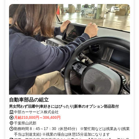
自動車部品の組立
男女問わず活躍中|車好きにはぴったり|新車のオプション部品取付
中部カーサービス株式会社
月給210,000円～306,400円
千葉県山武郡
勤務時間 8：45～17：30（休憩45分） ※繁忙期などは残業あり(残業
手当は別途支給) ※残業の場合は休憩15分追加になります