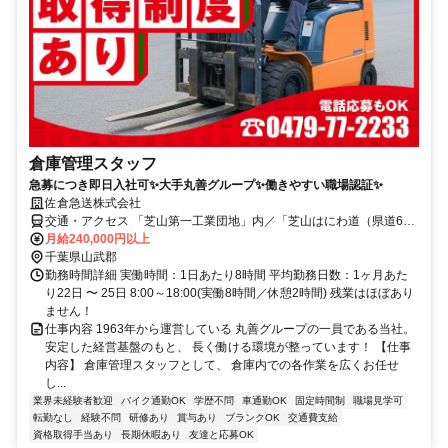
倉庫管理スタッフ
急募につき即日入社可✨大手丸善グループ✨働きやすい職場認証✨
佐倉急送株式会社
交通・アクセス 「芝山第一工業団地」内／「芝山はにわ道（県道62
号）」から車でスグ！
月給240,000円以上
千葉県山武郡
勤務時間詳細 実働時間：1日あたり8時間 平均勤務日数：1ヶ月あた
り22日 〜 25日 8:00～18:00(実働8時間／休憩2時間) 残業はほぼあり
ません！
仕事内容 1963年から運営している 丸善グループの一員である当社。
安定した経営基盤のもと、 長く働ける環境が整っています！ 【仕事
内容】 倉庫管理スタッフとして、 倉庫内での各作業を広くお任せ
し...
業界未経験者歓迎
バイク通勤OK
学歴不問
車通勤OK
固定時間制
職場見学可
転勤なし
経験不問
研修あり
賞与あり
ブランクOK
交通費支給
資格取得手当あり
長期休暇あり
友達と応募OK