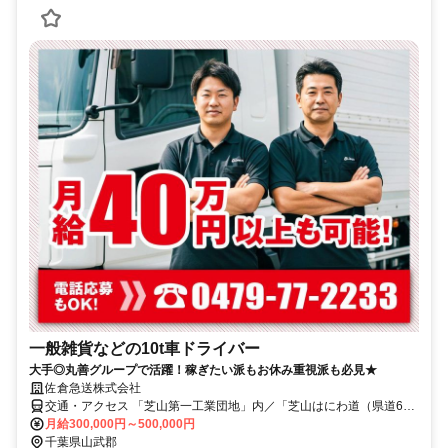
一般雑貨などの10t車ドライバー
大手◎丸善グループで活躍！稼ぎたい派もお休み重視派も必見★
佐倉急送株式会社
交通・アクセス 「芝山第一工業団地」内／「芝山はにわ道（県道62
号）」から車でスグ！
月給300,000円～500,000円
千葉県山武郡