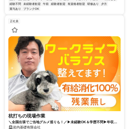
経験不問
未経験者歓迎
午前
経験者歓迎
有資格者歓迎
研修あり
夕方
賞与あり
ブランクOK
正社員
杭打ちの現場作業
＼全国出張でご当地グルメ巡りも！／▶未経験OK＆学歴不問▶年収
1,000万円可能▶隔週土日祝休み▶残業なし★有給取得率100％▶力仕事
岩内基礎有限会社