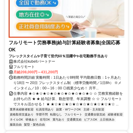
フルリモート労務事務|給与計算経験者募集|全国応募
OK
フレックスタイム✨子育て世代60％活躍中✨在宅勤務手当あり
株式会社kubellパートナー
フルリモート
月給208,000円～431,200円
勤務時間詳細 実働時間：1日あたり8時間 平均勤務日数：1ヶ月あた
り18日 〜 20日 フレックスタイム制 （標準労働時間／1日8h） ※メ
インタイム／10：00～16：00 ◎残業少なめ！ 月平...
仕事内容 ★☆★☆★☆★☆★☆★☆★☆★☆★☆ ☆ 労務実務経験を
お持ちの方 ★ ★ 給与計算、勤怠管理、年末調整 ☆ ☆ フルリモート
でスキル活かせる！ ★ ★☆★☆★☆★☆★☆★☆★☆★☆★☆ ...
業界未経験者歓迎
社員登用あり
副業・WワークOK
主婦・主夫歓迎
資格取得支援あり
学歴不問
転勤なし
フルリモート
交通費全額支給
経験者歓迎
ネイルOK
研修あり
在宅OK
賞与あり
交通費支給
ピアスOK
土日祝休み
服装自由
髪型・髪色自由