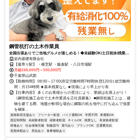
鋼管杭打の土木作業員
全国出張ありでご当地グルメが楽しめる！◆未経験OK/土日祝休/残業無
し◆
岩内基礎有限会社
【最寄り駅】 ・横芝駅 ・飯倉駅 ・八日市場駅
月給286,000円～550,000円
千葉県山武郡
【勤務時間】 08:00～17:00(所定労働時間7時間/休憩120分) 総労働時
間：月154時間 ★基本残業なし ★現場により早上がり有
【仕事内容】 多くのお客様からの受注により、業績は右肩上がり！
《鋼管杭施工会社で土木作業員を正社員募集》 ■鋼管杭施工とは… 建
物を建てる際、地盤が軟弱な場合に鋼製の杭を地中に打ち込んで強度
を確保...
資格取得支援あり
フリーター歓迎
バイク通勤OK
学歴不問
車通勤OK
固定時間制
未経験者歓迎
経験者歓迎
ネイルOK
残業なし
有資格者歓迎
研修あり
社会保険完備
制服貸与
賞与あり
ブランクOK
交通費支給
長期休暇あり
昇給あり
食事補助あり