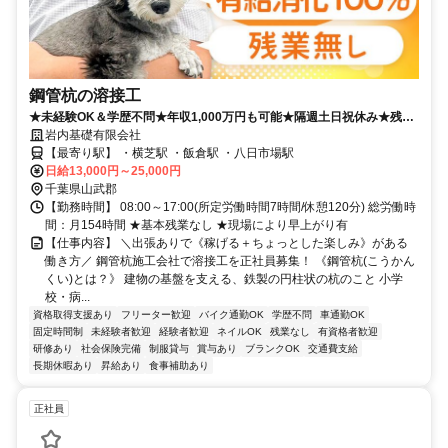
鋼管杭の溶接工
★未経験OK＆学歴不問★年収1,000万円も可能★隔週土日祝休み★残業
なし★有給取得率100％★力仕事なし
岩内基礎有限会社
【最寄り駅】 ・横芝駅 ・飯倉駅 ・八日市場駅
日給13,000円～25,000円
千葉県山武郡
【勤務時間】 08:00～17:00(所定労働時間7時間/休憩120分) 総労働時
間：月154時間 ★基本残業なし ★現場により早上がり有
【仕事内容】 ＼出張ありで《稼げる＋ちょっとした楽しみ》がある
働き方／ 鋼管杭施工会社で溶接工を正社員募集！ 《鋼管杭(こうかん
くい)とは？》 建物の基盤を支える、鉄製の円柱状の杭のこと 小学
校・病...
資格取得支援あり
フリーター歓迎
バイク通勤OK
学歴不問
車通勤OK
固定時間制
未経験者歓迎
経験者歓迎
ネイルOK
残業なし
有資格者歓迎
研修あり
社会保険完備
制服貸与
賞与あり
ブランクOK
交通費支給
長期休暇あり
昇給あり
食事補助あり
正社員