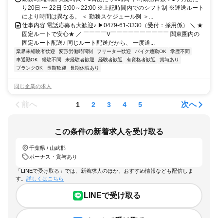
り20日 〜 22日 5:00～22:00 ※上記時間内でのシフト制 ※運送ルート
により時間は異なる。 ＜ 勤務スケジュール例 ＞...
仕事内容 電話応募も大歓迎♪ ▶0479-61-3330（受付：採用係） ＼ ★
固定ルートで安心★ ／ ￣￣￣￣V￣￣￣￣￣￣￣￣￣￣ 関東圏内の
固定ルート配送♪ 同じルート配送だから、 一度道...
業界未経験者歓迎
変形労働時間制
フリーター歓迎
バイク通勤OK
学歴不問
車通勤OK
経験不問
未経験者歓迎
経験者歓迎
有資格者歓迎
賞与あり
ブランクOK
長期歓迎
長期休暇あり
同じ企業の求人
前へ
次へ
1
2
3
4
5
この条件の新着求人を受け取る
千葉県 / 山武郡
ボーナス・賞与あり
「LINEで受け取る」では、新着求人のほか、おすすめ情報なども配信しま
す。
詳しくはこちら
LINEで受け取る