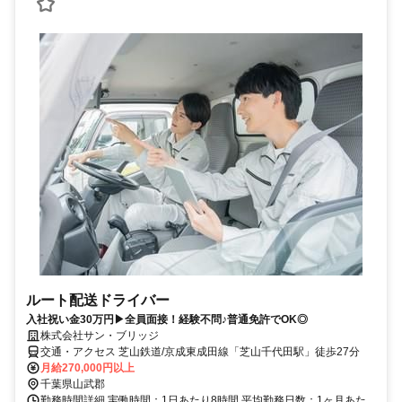
ルート配送ドライバー
入社祝い金30万円▶全員面接！経験不問♪普通免許でOK◎
株式会社サン・ブリッジ
交通・アクセス 芝山鉄道/京成東成田線「芝山千代田駅」徒歩27分
月給270,000円以上
千葉県山武郡
勤務時間詳細 実働時間：1日あたり8時間 平均勤務日数：1ヶ月あた