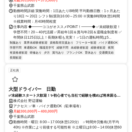
月給305,000円～375,500円
千葉県山武郡
勤務時間詳細 実働時間：1日あたり8時間 平均勤務日数：1ヶ月あた
り18日 〜 20日 シフト制/原則16:00～25:00 ※実働8時間/休憩1時間
※残業時間：月40時間程度
仕事内容 ◆━━━ココがオススメPOINT！━━━◆ ✅未経験歓迎！
学歴不問！20～40代活躍 ✅昇給年1回＆賞与年2回＆退職金制度有 ✅
年間休日125日以上！長期休暇も充実！ ✅1日の運転時間は5...
制服あり
業界未経験者歓迎
資格取得支援あり
フリーター歓迎
バイク通勤OK
学歴不問
車通勤OK
職場見学可
経験不問
未経験者歓迎
経験者歓迎
夜間
有資格者歓迎
研修あり
夕方
賞与あり
ブランクOK
育休あり
交通費支給
長期歓迎
正社員
大型ドライバー 日勤
✅️未経験スタート大歓迎！✨初心者でも当社で経験を積めば将来困る事
はありません✨ドライバーの｢イメージ｣がきっと変わります！
株式会社 野辺運輸
アクセス: ✅️車・バイク通勤OK（駐車場有）
月給300,000円～400,000円
千葉県山武郡
勤務時間・曜日: 8:00～17:00(休憩120分) ✅️時間外労働有(月平均
40h) ※作業により前後する可能性有 ※土曜日は8:00～14:00(休憩60