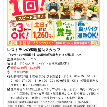
レストランの調理補助スタッフ
【50代・60代活躍中】未経験歓迎⭐賞与あり＆週3日～OK！
株式会社ガードワン
交通・アクセス 車・バイク・自転車通勤OK！
時給1,160円～1,260円
千葉県山武郡
勤務時間詳細 【 交替でのシフト勤務 】 （1）9：00～15：30 （2）
9：00～17：00 （3）9：00～20：00 ■週3日～OK！ ↪週5日勤務も
大歓迎！ ■シフトの相談OK！
仕事内容 ＼10年以上働くスタッフが何人もいます／ 50代・60代もイ
キイキ活躍中♪ 賞与・食事補助・誕生日祝いなど 長く安心して続けら
れる職場です。 ❖勤続10年以上のスタッフも多数在籍❖ ―･―...
制服あり
業界未経験者歓迎
ランチタイム
扶養内勤務OK
土日祝のみOK
主婦・主夫歓迎
フリーター歓迎
バイク通勤OK
学歴不問
車通勤OK
転勤なし