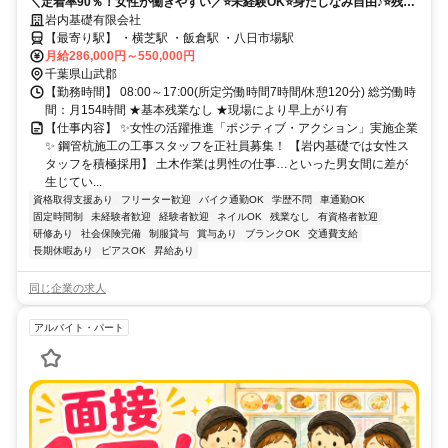
＼定着率90％！女性が働きやすい／⭐未経験OK⭐身だしなみ自由♪⭐残業
なし⭐有給取得率100％⭐育児時短勤務OK
岩内基礎有限会社
【最寄り駅】 ・横芝駅 ・飯倉駅 ・八日市場駅
月給286,000円～550,000円
千葉県山武郡
【勤務時間】 08:00～17:00(所定労働時間7時間/休憩120分) 総労働時
間：月154時間 ★基本残業なし ★現場により早上がり有
【仕事内容】 ✨女性の活躍推進「ポジティブ・アクション」実施企業
✨ 鋼管杭施工の工事スタッフを正社員募集！ 【岩内基礎では女性ス
タッフを積極採用】 土木作業は男性の仕事…といった男女間に差が
生じてい...
資格取得支援あり
フリーター歓迎
バイク通勤OK
学歴不問
車通勤OK
固定時間制
未経験者歓迎
経験者歓迎
ネイルOK
残業なし
有資格者歓迎
研修あり
社会保険完備
制服貸与
賞与あり
ブランクOK
交通費支給
長期休暇あり
ピアスOK
昇給あり
同じ企業の求人
アルバイト・パート