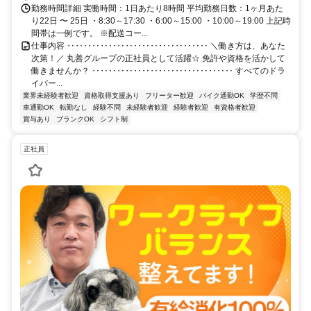
勤務時間詳細 実働時間：1日あたり8時間 平均勤務日数：1ヶ月あた
り22日 〜 25日 ・8:30～17:30 ・6:00～15:00 ・10:00～19:00 上記時
間帯は一例です。 ※配送コー...
仕事内容 ‥‥‥‥‥‥‥‥‥‥‥‥‥‥‥‥‥ ＼働き方は、あなた
次第！／ 丸善グループの正社員として活躍☆ 免許や資格を活かして
働きませんか？ ‥‥‥‥‥‥‥‥‥‥‥‥‥‥‥‥‥ すべてのドラ
イバー...
業界未経験者歓迎
資格取得支援あり
フリーター歓迎
バイク通勤OK
学歴不問
車通勤OK
転勤なし
経験不問
未経験者歓迎
経験者歓迎
有資格者歓迎
賞与あり
ブランクOK
シフト制
正社員