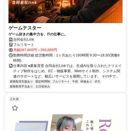
ゲームテスター
ゲーム好きの集中力を、ITの仕事に。
合同会社Link
フルリモート
月給267,000円～350,000円
勤務時間詳細 総労働時間：1ヶ月あたり160時間 9:30〜18:30(実働8
時間)
仕事内容 ●募集背景 合同会社Linkでは、生成AIを取り入れたクリエイ
ティブ制作をはじめ、EC・物販事業、Webサイト制作、システム関
連のサポートなど、幅広いサービスを展開しています。 その中で...
資格取得支援あり
固定時間制
フルリモート
午前
研修あり
夕方
資格取得手当あり
土日祝休み
正社員