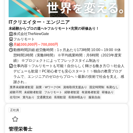
ITクリエイター・エンジニア
未経験からプロの道へ✨フルリモート×充実の研修あり！
株式会社TheNewGate
フルリモート
月給300,000円～700,000円
勤務時間詳細 総労働時間：1ヶ月あたり173時間 10:00～19:00 ※休
憩時間1時間（実働8時間） ※平均残業時間：月6時間（2023年度実
績） ※プロジェクトによってフレックスタイム制あり
仕事内容 ✨フルリモートも可能！自分らしく輝ける働き方◎ ✨社会人
デビューも歓迎！PC初心者でも安心スタート！ ✨独自の教育プログ
ラムで、エンジニアのゼロからプロへ ✨最新の技術で社会を支え、感
謝され...
業界未経験者歓迎
副業・WワークOK
資格取得支援あり
固定時間制
転勤なし
経験不問
未経験者歓迎
フルリモート
経験者歓迎
有資格者歓迎
研修あり
在宅OK
賞与あり
交通費支給
長期歓迎
長期休暇あり
服装自由
正社員
管理栄養士