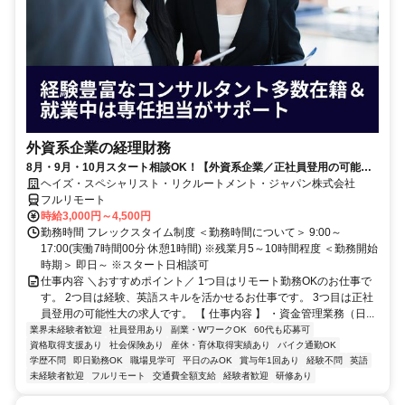
外資系企業の経理財務
8月・9月・10月スタート相談OK！【外資系企業／正社員登用の可能性
大／700万～800万／リモート勤務OK】経理財務
ヘイズ・スペシャリスト・リクルートメント・ジャパン株式会社
フルリモート
時給3,000円～4,500円
勤務時間 フレックスタイム制度 ＜勤務時間について＞ 9:00～
17:00(実働7時間00分 休憩1時間) ※残業月5～10時間程度 ＜勤務開始
時期＞ 即日～ ※スタート日相談可
仕事内容 ＼おすすめポイント／ 1つ目はリモート勤務OKのお仕事で
す。 2つ目は経験、英語スキルを活かせるお仕事です。 3つ目は正社
員登用の可能性大の求人です。 【 仕事内容 】 ・資金管理業務（日...
業界未経験者歓迎
社員登用あり
副業・WワークOK
60代も応募可
資格取得支援あり
社会保険あり
産休・育休取得実績あり
バイク通勤OK
学歴不問
即日勤務OK
職場見学可
平日のみOK
賞与年1回あり
経験不問
英語
未経験者歓迎
フルリモート
交通費全額支給
経験者歓迎
研修あり