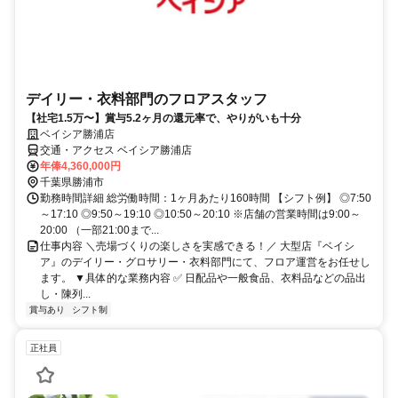
デイリー・衣料部門のフロアスタッフ
【社宅1.5万〜】賞与5.2ヶ月の還元率で、やりがいも十分
ベイシア勝浦店
交通・アクセス ベイシア勝浦店
年俸4,360,000円
千葉県勝浦市
勤務時間詳細 総労働時間：1ヶ月あたり160時間 【シフト例】 ◎7:50
～17:10 ◎9:50～19:10 ◎10:50～20:10 ※店舗の営業時間は9:00～
20:00 （一部21:00まで...
仕事内容 ＼売場づくりの楽しさを実感できる！／ 大型店『ベイシ
ア』のデイリー・グロサリー・衣料部門にて、フロア運営をお任せし
ます。 ▼具体的な業務内容 ✅ 日配品や一般食品、衣料品などの品出
し・陳列...
賞与あり
シフト制
正社員