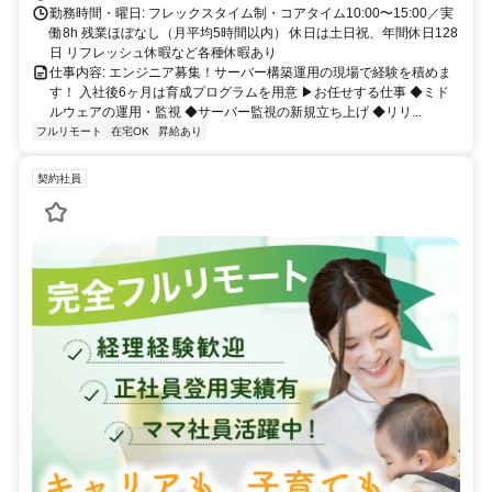
勤務時間・曜日: フレックスタイム制・コアタイム10:00〜15:00／実
働8h 残業ほぼなし（月平均5時間以内） 休日は土日祝、年間休日128
日 リフレッシュ休暇など各種休暇あり
仕事内容: エンジニア募集！サーバー構築運用の現場で経験を積めま
す！ 入社後6ヶ月は育成プログラムを用意 ▶お任せする仕事 ◆ミド
ルウェアの運用・監視 ◆サーバー監視の新規立ち上げ ◆リリ...
フルリモート
在宅OK
昇給あり
契約社員