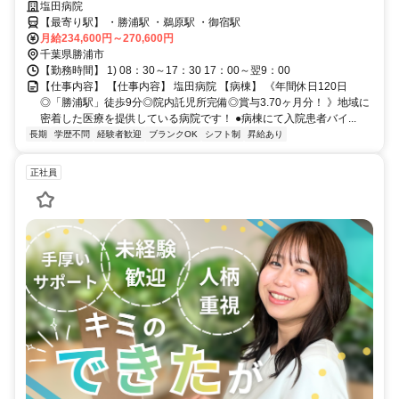
与3.70ヶ月分❗️》地域に密着した医療を提供している病院です❗️
塩田病院
【最寄り駅】 ・勝浦駅 ・鵜原駅 ・御宿駅
月給234,600円～270,600円
千葉県勝浦市
【勤務時間】 1) 08：30～17：30 17：00～翌9：00
【仕事内容】 【仕事内容】 塩田病院 【病棟】 《年間休日120日
◎「勝浦駅」徒歩9分◎院内託児所完備◎賞与3.70ヶ月分！ 》地域に
密着した医療を提供している病院です！ ●病棟にて入院患者バイ...
長期
学歴不問
経験者歓迎
ブランクOK
シフト制
昇給あり
正社員