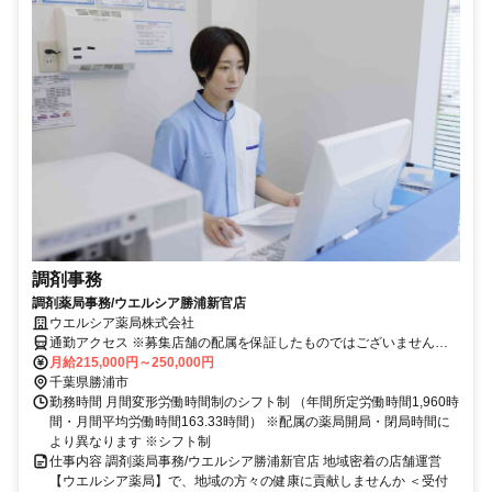
調剤事務
調剤薬局事務/ウエルシア勝浦新官店
ウエルシア薬局株式会社
通勤アクセス ※募集店舗の配属を保証したものではございませんの
で予めご了承ください ※配属店舗は上記店舗以外の可能性がござい
月給215,000円～250,000円
ます ※勤務店舗の指定は出来かねます。 勤務区分を下記の３つから
千葉県勝浦市
選択 ＜エリア職＞ 原則として転居を伴う異動はございません。 自宅
勤務時間 月間変形労働時間制のシフト制 （年間所定労働時間1,960時
から50km圏内、通勤片道90分圏内での配属店舗となります。 ＜リー
間・月間平均労働時間163.33時間） ※配属の薬局開局・閉局時間に
ジョナル職＞ 異動の範囲は本拠地とその隣接県または直線距離で概
より異なります ※シフト制
ね100km以内 ※社宅制度・赴任手当制度あり ＜ナショナル職＞ 全国
仕事内容 調剤薬局事務/ウエルシア勝浦新官店 地域密着の店舗運営
の店舗への異動あり ※社宅制度・赴任手当制度あり
【ウエルシア薬局】で、地域の方々の健康に貢献しませんか ＜受付