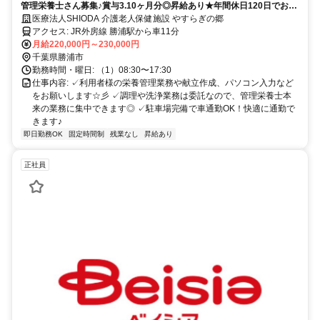
管理栄養士さん募集♪賞与3.10ヶ月分◎昇給あり★年間休日120日でお休
みたっぷり！残業ほぼなし＆厨房業務なしで働きやすい職場です☆
医療法人SHIODA 介護老人保健施設 やすらぎの郷
アクセス: JR外房線 勝浦駅から車11分
月給220,000円～230,000円
千葉県勝浦市
勤務時間・曜日: （1）08:30〜17:30
仕事内容: ✓利用者様の栄養管理業務や献立作成、パソコン入力など
をお願いします☆彡 ✓調理や洗浄業務は委託なので、管理栄養士本
来の業務に集中できます◎ ✓駐車場完備で車通勤OK！快適に通勤で
きます♪
即日勤務OK
固定時間制
残業なし
昇給あり
正社員