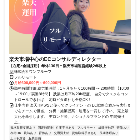
楽天市場中心のECコンサルディレクター
【在宅×全国採用】年休130日＊楽天市場運営経験2年以上
株式会社ワンプルーフ
フルリモート
月給300,000円～600,000円
勤務時間詳細 総労働時間：1ヶ月あたり160時間 〜 200時間 【10:00
～19:00／実働8時間】 残業は月平均20h程度。 自分でタスクをコン
トロールできれば、 定時ピタ退社も全然OK！...
仕事内容 楽天RMSなど使ってクライアントの EC戦略立案から実行ま
でをチームで担当。 分析・施策提案・運用を一貫して行い、 売上最
大化を牽引します。 デロンギ等、ナショナルブランドの 年間売り
上...
資格取得支援あり
固定時間制
住宅手当あり
フルリモート
経験者歓迎
研修あり
在宅OK
賞与あり
育休あり
交通費支給
資格取得手当あり
長期休暇あり
土日祝休み
服装自由