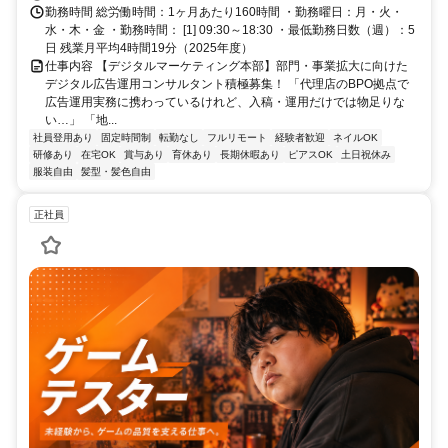
勤務時間 総労働時間：1ヶ月あたり160時間 ・勤務曜日：月・火・
水・木・金 ・勤務時間： [1] 09:30～18:30 ・最低勤務日数（週）：5
日 残業月平均4時間19分（2025年度）
仕事内容 【デジタルマーケティング本部】部門・事業拡大に向けた
デジタル広告運用コンサルタント積極募集！ 「代理店のBPO拠点で
広告運用実務に携わっているけれど、入稿・運用だけでは物足りな
い…」 「地...
社員登用あり
固定時間制
転勤なし
フルリモート
経験者歓迎
ネイルOK
研修あり
在宅OK
賞与あり
育休あり
長期休暇あり
ピアスOK
土日祝休み
服装自由
髪型・髪色自由
正社員