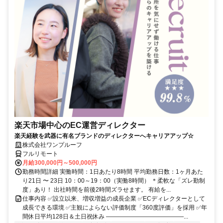
楽天市場中心のEC運営ディレクター
楽天経験を武器に有名ブランドのディレクターへキャリアアップ☆
株式会社ワンプルーフ
フルリモート
月給300,000円～500,000円
勤務時間詳細 実働時間：1日あたり8時間 平均勤務日数：1ヶ月あた
り21日 〜 23日 10：00～19：00（実働8時間） ＊柔軟な「ズレ勤制
度」あり！ 出社時間を前後2時間ズラせます。 有給を...
仕事内容 ✅設立以来、増収増益の成長企業 ✅ECディレクターとして
成長できる環境 ✅主観によらない評価制度「360度評価」を採用 ✅年
間休日平均128日＆土日祝休み ―――――――――――――...