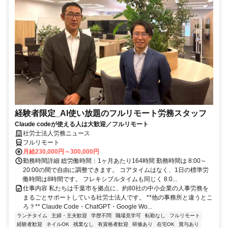
経験者限定_AI使い放題のフルリモート労務スタッフ
Claude codeが使える人は大歓迎／フルリモート
社労士法人労務ニュース
フルリモート
月給230,000円～300,000円
勤務時間詳細 総労働時間：1ヶ月あたり164時間 勤務時間は 8:00～
20:00の間で自由に調整できます。 コアタイムはなく、1日の標準労
働時間は8時間です。 フレキシブルタイムも同じく 8:0...
仕事内容 私たちは千葉市を拠点に、約80社の中小企業の人事労務を
まるごとサポートしている社労士法人です。 **他の事務所と違うとこ
ろ？** Claude Code・ChatGPT・Google Wo...
ランチタイム
主婦・主夫歓迎
学歴不問
職場見学可
転勤なし
フルリモート
経験者歓迎
ネイルOK
残業なし
有資格者歓迎
研修あり
在宅OK
賞与あり