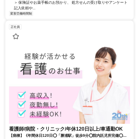
＞ 保険証やお薬手帳のお預かり、 処方せんの受け取りやアンケート
記入依頼や...
変形労働時間制
正社員
看護師/病院・クリニック/年休120日以上/車通勤OK
【病棟】《年間休日120日⭕「勝浦駅」徒歩9分⭕院内託児所完備⭕賞