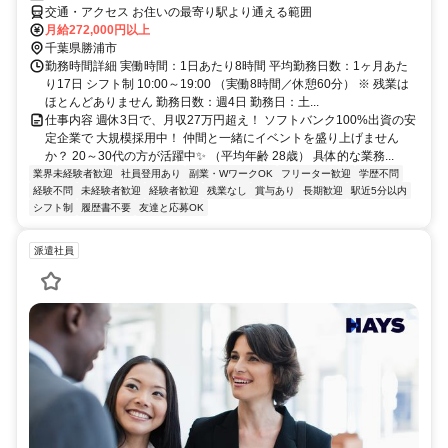
交通・アクセス お住いの最寄り駅より通える範囲
月給272,000円以上
千葉県勝浦市
勤務時間詳細 実働時間：1日あたり8時間 平均勤務日数：1ヶ月あた
り17日 シフト制 10:00～19:00 （実働8時間／休憩60分） ※ 残業は
ほとんどありません 勤務日数：週4日 勤務日：土...
仕事内容 週休3日で、月収27万円超え！ ソフトバンク100%出資の安
定企業で 大規模採用中！ 仲間と一緒にイベントを盛り上げません
か？ 20～30代の方が活躍中✨ （平均年齢 28歳） 具体的な業務...
業界未経験者歓迎
社員登用あり
副業・WワークOK
フリーター歓迎
学歴不問
経験不問
未経験者歓迎
経験者歓迎
残業なし
賞与あり
長期歓迎
駅近5分以内
シフト制
履歴書不要
友達と応募OK
派遣社員