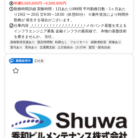
年俸5,500,000円～6,500,000円
勤務時間詳細 実働時間：1日あたり8時間 平均勤務日数：1ヶ月あた
り19日 〜 20日 ⏰9:00～18:00（休憩60分） ※案件状況により時間外
勤務が 発生する場合がございます。
仕事内容 _/_/_/_/_/_/_/_/_/_/_/_/_/_/_/_/_/_/ メガバンク基盤を支える
インフラエンジニア募集 金融インフラの最前線で、 本物の基盤技術
を磨きませんか。 当社...
資格取得支援あり
固定時間制
転勤なし
フルリモート
経験者歓迎
研修あり
賞与あり
育休あり
交通費支給
土日祝休み
ひげOK
髪型・髪色自由
正社員