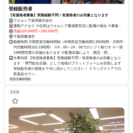
登録販売者
【有資格者募集】実務経験不問！有資格者のみ対象となります
ウエルシア薬局株式会社
通勤アクセス ※住所はウエルシア勝浦新官店に配属の場合 ※募集店
舗の配属を保証したものではございませんので予めご了承ください
月給229,000円～280,000円
※配属店舗は上記店舗以外の可能性がございます ※原則、自宅から
千葉県勝浦市
50km圏内、通勤片道90分圏内の いずれかの店舗への配属・転勤とな
勤務時間 月間変形労働時間制（年間所定労働時間1,960時間・月間平
ります(エリア職) ※勤務店舗の指定は出来かねます ■ご希望に応じて
均労働時間163.33時間） ※9：00～24：00でのシフト制です ※一部
下記勤務区分から選択 も可能です ※社宅制度・赴任手当制度あり ＜
24時間営業の店舗があります ※配属店舗により、開店・閉...
リージョナル職＞ 異動の範囲は本拠地とその隣接県または直線距離
仕事内容 【有資格者募集】実務経験不問！有資格者のみ対象となり
で概ね100km以内 ＜ナショナル職＞ 全国の店舗への異動あり ※社宅
ます 「専門総合店舗」として地域のプラットフォームを目指します
制度・赴任手当制度あり
登録販売者の資格を十分に活かしてください！ ドラッグストアでの
医薬品カウン...
変形労働時間制
正社員