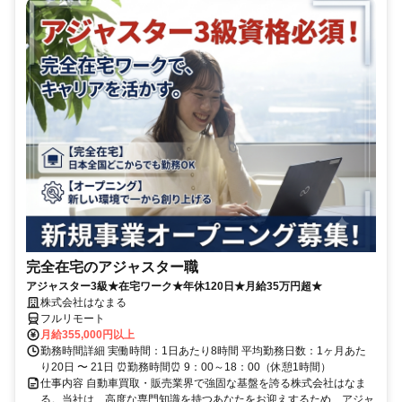
完全在宅のアジャスター職
アジャスター3級★在宅ワーク★年休120日★月給35万円超★
株式会社はなまる
フルリモート
月給355,000円以上
勤務時間詳細 実働時間：1日あたり8時間 平均勤務日数：1ヶ月あた
り20日 〜 21日 ⏰勤務時間⏰ 9：00～18：00（休憩1時間）
仕事内容 自動車買取・販売業界で強固な基盤を誇る株式会社はなま
る。当社は、高度な専門知識を持つあなたをお迎えするため、アジャ