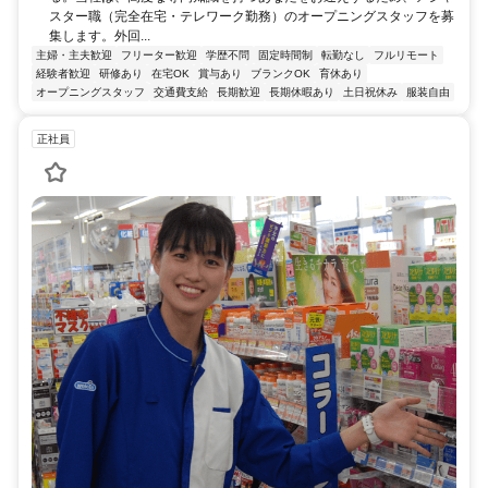
スター職（完全在宅・テレワーク勤務）のオープニングスタッフを募
集します。外回...
主婦・主夫歓迎
フリーター歓迎
学歴不問
固定時間制
転勤なし
フルリモート
経験者歓迎
研修あり
在宅OK
賞与あり
ブランクOK
育休あり
オープニングスタッフ
交通費支給
長期歓迎
長期休暇あり
土日祝休み
服装自由
正社員