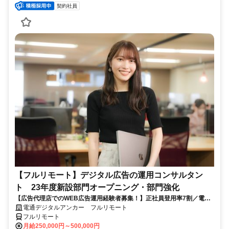
契約社員
【フルリモート】デジタル広告の運用コンサルタン
ト 23年度新設部門オープニング・部門強化
【広告代理店でのWEB広告運用経験者募集！】正社員登用率7割／電通
G／全国×完全在宅／年休126日・土日祝休み／残業月平均4時間19分
電通デジタルアンカー フルリモート
フルリモート
月給250,000円～500,000円