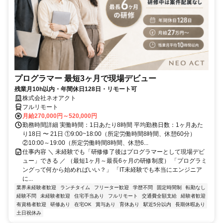
プログラマー 最短3ヶ月で現場デビュー
残業月10h以内・年間休日128日・リモート可
株式会社ネオアクト
フルリモート
月給270,000円～520,000円
勤務時間詳細 実働時間：1日あたり8時間 平均勤務日数：1ヶ月あた
り18日 〜 21日 ①9:00~18:00（所定労働時間8時間、休憩60分）
②10:00～19:00（所定労働時間8時間、休憩6...
仕事内容 ＼ 未経験でも「研修修了後はプログラマーとして現場デビ
ュー」できる ／ （最短1ヶ月～最長6ヶ月の研修制度） 「プログラミ
ングって何から始めればいい？」 「IT未経験でも本当にエンジニア
に...
業界未経験者歓迎
ランチタイム
フリーター歓迎
学歴不問
固定時間制
転勤なし
経験不問
未経験者歓迎
住宅手当あり
フルリモート
交通費全額支給
経験者歓迎
有資格者歓迎
研修あり
在宅OK
賞与あり
育休あり
駅近5分以内
長期休暇あり
土日祝休み