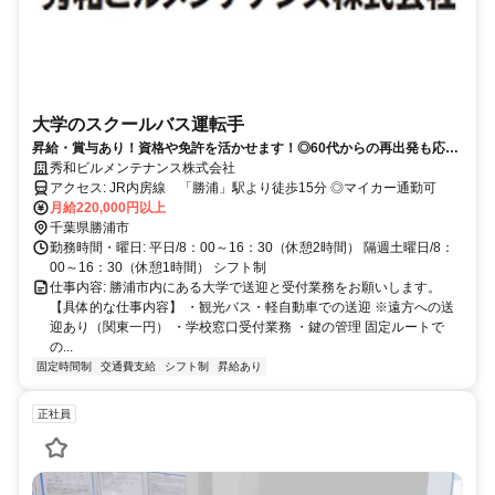
大学のスクールバス運転手
昇給・賞与あり！資格や免許を活かせます！◎60代からの再出発も応
援！◎マイカー通勤ＯＫ！
秀和ビルメンテナンス株式会社
アクセス: JR内房線 「勝浦」駅より徒歩15分 ◎マイカー通勤可
月給220,000円以上
千葉県勝浦市
勤務時間・曜日: 平日/8：00～16：30（休憩2時間） 隔週土曜日/8：
00～16：30（休憩1時間） シフト制
仕事内容: 勝浦市内にある大学で送迎と受付業務をお願いします。
【具体的な仕事内容】 ・観光バス・軽自動車での送迎 ※遠方への送
迎あり（関東一円） ・学校窓口受付業務 ・鍵の管理 固定ルートで
の...
固定時間制
交通費支給
シフト制
昇給あり
正社員