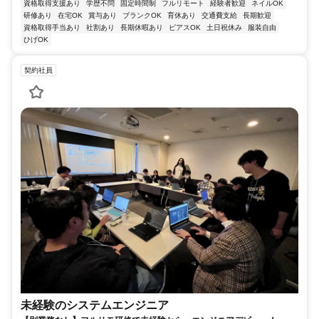
資格取得支援あり
学歴不問
固定時間制
フルリモート
経験者歓迎
ネイルOK
研修あり
在宅OK
賞与あり
ブランクOK
育休あり
交通費支給
長期歓迎
資格取得手当あり
社割あり
長期休暇あり
ピアスOK
土日祝休み
服装自由
ひげOK
契約社員
未経験のシステムエンジニア