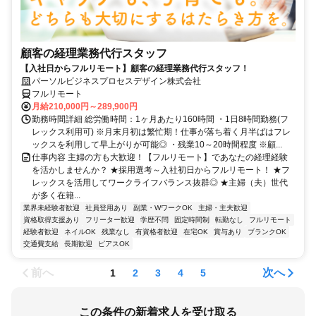
顧客の経理業務代行スタッフ
【入社日からフルリモート】顧客の経理業務代行スタッフ！
パーソルビジネスプロセスデザイン株式会社
フルリモート
月給210,000円～289,900円
勤務時間詳細 総労働時間：1ヶ月あたり160時間 ・1日8時間勤務(フ
レックス利用可) ※月末月初は繁忙期！仕事が落ち着く月半ばはフレ
ックスを利用して早上がりが可能◎ ・残業10～20時間程度 ※顧...
仕事内容 主婦の方も大歓迎！【フルリモート】であなたの経理経験
を活かしませんか？ ★採用選考～入社初日からフルリモート！ ★フ
レックスを活用してワークライフバランス抜群◎ ★主婦（夫）世代
が多く在籍...
業界未経験者歓迎
社員登用あり
副業・WワークOK
主婦・主夫歓迎
資格取得支援あり
フリーター歓迎
学歴不問
固定時間制
転勤なし
フルリモート
経験者歓迎
ネイルOK
残業なし
有資格者歓迎
在宅OK
賞与あり
ブランクOK
交通費支給
長期歓迎
ピアスOK
前へ
次へ
1
2
3
4
5
この条件の新着求人を受け取る