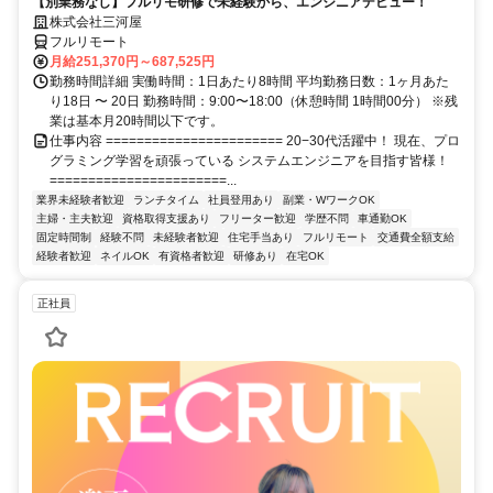
【別業務なし】フルリモ研修で未経験から、エンジニアデビュー！
株式会社三河屋
フルリモート
月給251,370円～687,525円
勤務時間詳細 実働時間：1日あたり8時間 平均勤務日数：1ヶ月あた
り18日 〜 20日 勤務時間：9:00〜18:00（休憩時間 1時間00分） ※残
業は基本月20時間以下です。
仕事内容 ======================= 20−30代活躍中！ 現在、プロ
グラミング学習を頑張っている システムエンジニアを目指す皆様！
=======================...
業界未経験者歓迎
ランチタイム
社員登用あり
副業・WワークOK
主婦・主夫歓迎
資格取得支援あり
フリーター歓迎
学歴不問
車通勤OK
固定時間制
経験不問
未経験者歓迎
住宅手当あり
フルリモート
交通費全額支給
経験者歓迎
ネイルOK
有資格者歓迎
研修あり
在宅OK
正社員