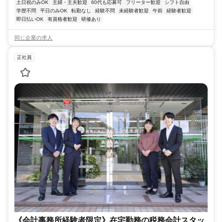
土日祝のみOK
主婦・主夫歓迎
60代も応募可
フリーター歓迎
シフト自由
学歴不問
平日のみOK
転勤なし
経験不問
未経験者歓迎
午前
経験者歓迎
即日払いOK
有資格者歓迎
研修あり
同じ企業の求人
正社員
《会計事務所経験者限定》在宅勤務の税務会計スタッ