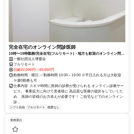
完全在宅のオンライン問診医師
10時〜19時勤務/完全在宅(フルリモート)・地方も歓迎のオンライン問診
業務
一般社団法人博愛会
フルリモート
日給32,000円～80,000円
勤務時間・曜日: ✅勤務時間 10:00～19:00 ※平日入れる方は大歓迎
※週0勤務も可
仕事内容: スキマ時間に医師の診察が受けられる オンライン診療サー
ビス。 事業拡大に向けて患者様に 高品質な医療の提供をしていくた
め、 医師の皆様のお力添えが必要です！ ご自宅などでのオンライン
診...
シフト自由
フルリモート
残業なし
業務委託