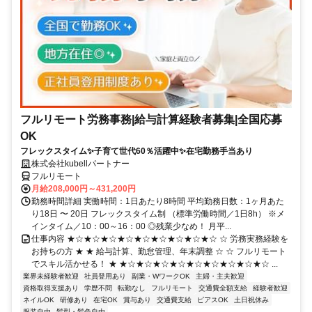
フルリモート労務事務|給与計算経験者募集|全国応募
OK
フレックスタイム✨子育て世代60％活躍中✨在宅勤務手当あり
株式会社kubellパートナー
フルリモート
月給208,000円～431,200円
勤務時間詳細 実働時間：1日あたり8時間 平均勤務日数：1ヶ月あた
り18日 〜 20日 フレックスタイム制 （標準労働時間／1日8h） ※メ
インタイム／10：00～16：00 ◎残業少なめ！ 月平...
仕事内容 ★☆★☆★☆★☆★☆★☆★☆★☆★☆ ☆ 労務実務経験を
お持ちの方 ★ ★ 給与計算、勤怠管理、年末調整 ☆ ☆ フルリモート
でスキル活かせる！ ★ ★☆★☆★☆★☆★☆★☆★☆★☆★☆ ...
業界未経験者歓迎
社員登用あり
副業・WワークOK
主婦・主夫歓迎
資格取得支援あり
学歴不問
転勤なし
フルリモート
交通費全額支給
経験者歓迎
ネイルOK
研修あり
在宅OK
賞与あり
交通費支給
ピアスOK
土日祝休み
服装自由
髪型・髪色自由