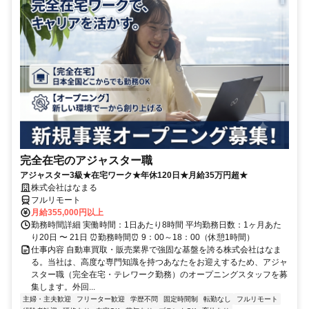
完全在宅のアジャスター職
アジャスター3級★在宅ワーク★年休120日★月給35万円超★
株式会社はなまる
フルリモート
月給355,000円以上
勤務時間詳細 実働時間：1日あたり8時間 平均勤務日数：1ヶ月あた
り20日 〜 21日 ⏰勤務時間⏰ 9：00～18：00（休憩1時間）
仕事内容 自動車買取・販売業界で強固な基盤を誇る株式会社はなま
る。当社は、高度な専門知識を持つあなたをお迎えするため、アジャ
スター職（完全在宅・テレワーク勤務）のオープニングスタッフを募
集します。外回...
主婦・主夫歓迎
フリーター歓迎
学歴不問
固定時間制
転勤なし
フルリモート