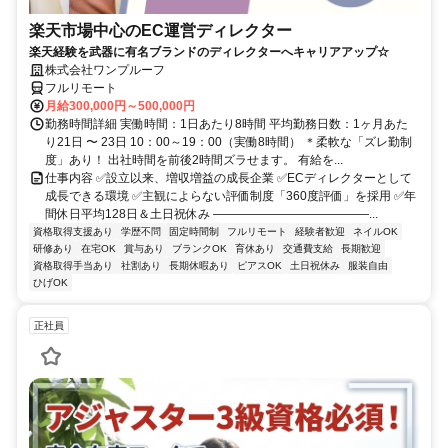
楽天市場中心のEC運営ディレクター
楽天経験を武器に有名ブランドのディレクターへキャリアアップ☆
株式会社ワンプルーフ
フルリモート
月給300,000円～500,000円
勤務時間詳細 実働時間：1日あたり8時間 平均勤務日数：1ヶ月あた
り21日 〜 23日 10：00～19：00（実働8時間） ＊柔軟な「ズレ勤制
度」あり！ 出社時間を前後2時間ズラせます。 有給を...
仕事内容 ✅設立以来、増収増益の成長企業 ✅ECディレクターとして
成長できる環境 ✅主観によらない評価制度「360度評価」を採用 ✅年
間休日平均128日＆土日祝休み ―――――――――――――...
資格取得支援あり
学歴不問
固定時間制
フルリモート
経験者歓迎
ネイルOK
研修あり
在宅OK
賞与あり
ブランクOK
育休あり
交通費支給
長期歓迎
資格取得手当あり
社割あり
長期休暇あり
ピアスOK
土日祝休み
服装自由
ひげOK
正社員