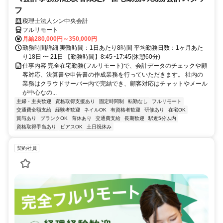
フ
税理士法人シン中央会計
フルリモート
月給280,000円～350,000円
勤務時間詳細 実働時間：1日あたり8時間 平均勤務日数：1ヶ月あた
り18日 〜 21日 【勤務時間】8:45~17:45(休憩60分)
仕事内容 完全在宅勤務(フルリモート)で、会計データのチェックや顧
客対応、決算書や申告書の作成業務を行っていただきます。 社内の
業務はクラウドサーバー内で完結でき、顧客対応はチャットやメール
が中心なの...
主婦・主夫歓迎
資格取得支援あり
固定時間制
転勤なし
フルリモート
交通費全額支給
経験者歓迎
ネイルOK
有資格者歓迎
研修あり
在宅OK
賞与あり
ブランクOK
育休あり
交通費支給
長期歓迎
駅近5分以内
資格取得手当あり
ピアスOK
土日祝休み
契約社員