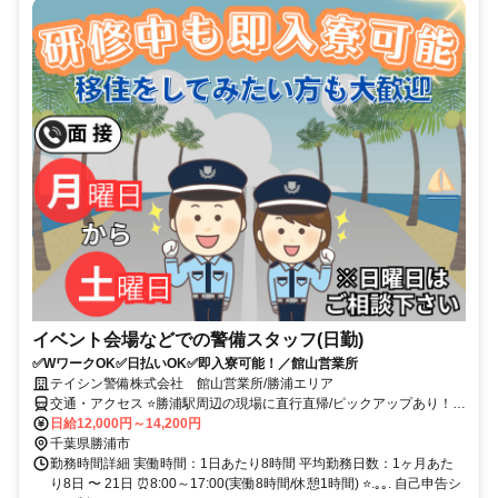
イベント会場などでの警備スタッフ(日勤)
✅WワークOK✅日払いOK✅即入寮可能！／館山営業所
テイシン警備株式会社 館山営業所/勝浦エリア
交通・アクセス ⭐勝浦駅周辺の現場に直行直帰/ピックアップあり！移
動の心配は不要です♪
日給12,000円～14,200円
千葉県勝浦市
勤務時間詳細 実働時間：1日あたり8時間 平均勤務日数：1ヶ月あた
り8日 〜 21日 ⏰8:00～17:00(実働8時間/休憩1時間) ⭐.｡｡. 自己申告シ