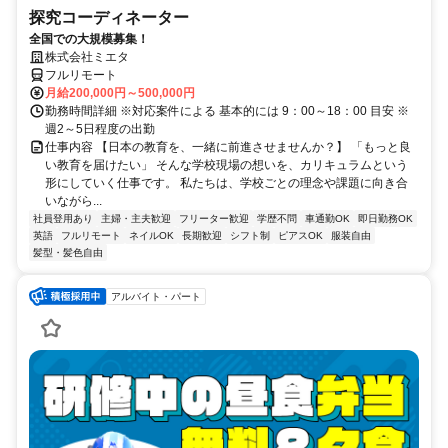
探究コーディネーター
全国での大規模募集！
株式会社ミエタ
フルリモート
月給200,000円～500,000円
勤務時間詳細 ※対応案件による 基本的には 9：00～18：00 目安 ※
週2～5日程度の出勤
仕事内容 【日本の教育を、一緒に前進させませんか？】 「もっと良
い教育を届けたい」 そんな学校現場の想いを、カリキュラムという
形にしていく仕事です。 私たちは、学校ごとの理念や課題に向き合
いながら...
社員登用あり
主婦・主夫歓迎
フリーター歓迎
学歴不問
車通勤OK
即日勤務OK
英語
フルリモート
ネイルOK
長期歓迎
シフト制
ピアスOK
服装自由
髪型・髪色自由
アルバイト・パート