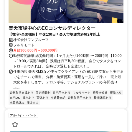
楽天市場中心のECコンサルディレクター
【在宅×全国採用】年休130日＊楽天市場運営経験2年以上
株式会社ワンプルーフ
フルリモート
月給300,000円～600,000円
勤務時間詳細 総労働時間：1ヶ月あたり160時間 〜 200時間 【10:00
～19:00／実働8時間】 残業は月平均20h程度。 自分でタスクをコン
トロールできれば、 定時ピタ退社も全然OK！...
仕事内容 楽天RMSなど使ってクライアントの EC戦略立案から実行ま
でをチームで担当。 分析・施策提案・運用を一貫して行い、 売上最
大化を牽引します。 デロンギ等、ナショナルブランドの 年間売り
上...
資格取得支援あり
固定時間制
住宅手当あり
フルリモート
経験者歓迎
研修あり
在宅OK
賞与あり
育休あり
交通費支給
資格取得手当あり
長期休暇あり
土日祝休み
服装自由
アルバイト・パート