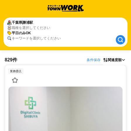
千葉県
千葉県
勝浦駅
勝浦駅
職種を選択してください
平日のみOK
平日のみOK
キーワードを選択してください
829件
条件保存
関連度順
業務委託