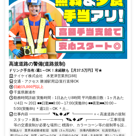
高速道路の警備(道路規制)
ドリンク手当有♪週1～OK！未経験も【月37.5万円】可★
テイケイ株式会社 木更津営業所[188]
交通・アクセス 勝浦駅周辺/直行直帰OK
日給15,000円以上
千葉県勝浦市
勤務時間詳細 実働時間：1日あたり8時間 平均勤務日数：1ヶ月あた
り4日 〜 20日 ■■日勤■■8:00～17:00(実働8h) ■■夜勤■■20:00～
5:00(実働8h) ＊週1日～OK ＊土...
仕事内容 ━━━━━┛ ◥◣◆◢◤ ┗━━━━━ ⭐＜高速道路の規制
スタッフ＞募集⭐ ━━━━━┓ ◥◣◆◢◤ ┏━━━━━ ✅工事現場
等の交通規制が必要な場所に 標識や、カラーコーン等の規制帯を設...
制服あり
業界未経験者歓迎
短期（3ヵ月以内）
扶養内勤務OK
社員登用あり
週1日からOK
副業・WワークOK
土日祝のみOK
主婦・主夫歓迎
週1シフト提出