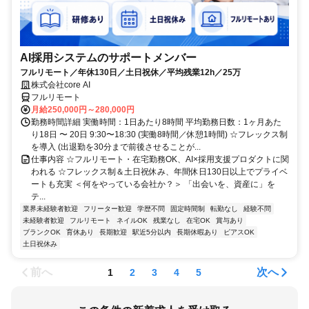
AI採用システムのサポートメンバー
フルリモート／年休130日／土日祝休／平均残業12h／25万
株式会社core AI
フルリモート
月給250,000円～280,000円
勤務時間詳細 実働時間：1日あたり8時間 平均勤務日数：1ヶ月あた
り18日 〜 20日 9:30〜18:30 (実働8時間／休憩1時間) ☆フレックス制
を導入 (出退勤を30分まで前後させることが...
仕事内容 ☆フルリモート・在宅勤務OK、AI×採用支援プロダクトに関
われる ☆フレックス制＆土日祝休み、年間休日130日以上でプライベ
ートも充実 ＜何をやっている会社か？＞ 「出会いを、資産に」を
テ...
業界未経験者歓迎
フリーター歓迎
学歴不問
固定時間制
転勤なし
経験不問
未経験者歓迎
フルリモート
ネイルOK
残業なし
在宅OK
賞与あり
ブランクOK
育休あり
長期歓迎
駅近5分以内
長期休暇あり
ピアスOK
土日祝休み
前へ
次へ
1
2
3
4
5