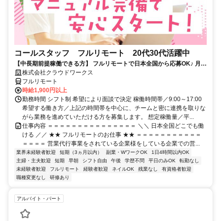
コールスタッフ フルリモート 20代30代活躍中
【中長期前提稼働できる方】 フルリモートで日本全国から応募OK♪ 月稼
働80時間で安定収入！
株式会社クラウドワークス
フルリモート
時給1,900円以上
勤務時間 シフト制 希望により面談で決定 稼働時間帯／9:00～17:00
希望する働き方／上記の時間帯を中心に、チームと密に連携を取りな
がら業務を進めていただける方を募集します。 想定稼働量／平...
仕事内容 ＝＝＝＝＝＝＝＝＝＝＝＝＝＝＝ ＼＼ 日本全国どこでも働
ける ／／ ★★ フルリモートのお仕事 ★★ ＝＝＝＝＝＝＝＝＝＝＝
＝＝＝＝ 営業代行事業をされている企業様をしている企業での営...
業界未経験者歓迎
短期（3ヵ月以内）
副業・WワークOK
1日4時間以内OK
主婦・主夫歓迎
短期
早朝
シフト自由
午後
学歴不問
平日のみOK
転勤なし
未経験者歓迎
フルリモート
経験者歓迎
ネイルOK
残業なし
有資格者歓迎
職種変更なし
研修あり
アルバイト・パート