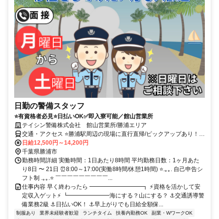
日勤の警備スタッフ
⭐有資格者必見⭐日払いOK✅即入寮可能／館山営業所
テイシン警備株式会社 館山営業所/勝浦エリア
交通・アクセス ⭐勝浦駅周辺の現場に直行直帰/ピックアップあり！移
動の心配は不要です♪
日給12,500円～14,200円
千葉県勝浦市
勤務時間詳細 実働時間：1日あたり8時間 平均勤務日数：1ヶ月あた
り8日 〜 21日 ⏰8:00～17:00(実働8時間/休憩1時間) ⭐.｡｡. 自己申告シ
フト制 .｡｡.⭐ ￣￣￣￣￣￣￣￣￣...
仕事内容 早く終わったら ━━━━━━━━━┓ ⚡資格を活かして安
定収入ゲット⚡ ┗━━━━━━━海にする？山にする？ ⚓交通誘導警
備業務2級 ⚓日払いOK！ ⚓早上がりでも日給全額保...
制服あり
業界未経験者歓迎
ランチタイム
扶養内勤務OK
副業・WワークOK