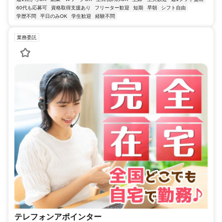
60代も応募可
資格取得支援あり
フリーター歓迎
短期
早朝
シフト自由
学歴不問
平日のみOK
学生歓迎
経験不問
業務委託
テレフォンアポインター