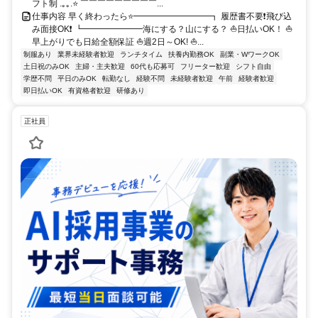
フト制 .｡｡.⭐ ￣￣￣￣￣￣￣￣￣...
仕事内容 早く終わったら⭐━━━━━━━━━┓ 履歴書不要❗飛び込
み面接OK❗ ┗━━━━━━━海にする？山にする？ ⛵日払いOK！ ⛵
早上がりでも日給全額保証 ⛵週2日～OK! ⛵...
制服あり
業界未経験者歓迎
ランチタイム
扶養内勤務OK
副業・WワークOK
土日祝のみOK
主婦・主夫歓迎
60代も応募可
フリーター歓迎
シフト自由
学歴不問
平日のみOK
転勤なし
経験不問
未経験者歓迎
午前
経験者歓迎
即日払いOK
有資格者歓迎
研修あり
正社員