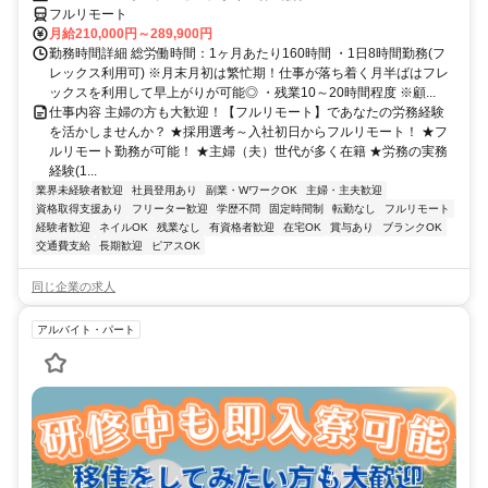
フルリモート
月給210,000円～289,900円
勤務時間詳細 総労働時間：1ヶ月あたり160時間 ・1日8時間勤務(フ
レックス利用可) ※月末月初は繁忙期！仕事が落ち着く月半ばはフレ
ックスを利用して早上がりが可能◎ ・残業10～20時間程度 ※顧...
仕事内容 主婦の方も大歓迎！【フルリモート】であなたの労務経験
を活かしませんか？ ★採用選考～入社初日からフルリモート！ ★フ
ルリモート勤務が可能！ ★主婦（夫）世代が多く在籍 ★労務の実務
経験(1...
業界未経験者歓迎
社員登用あり
副業・WワークOK
主婦・主夫歓迎
資格取得支援あり
フリーター歓迎
学歴不問
固定時間制
転勤なし
フルリモート
経験者歓迎
ネイルOK
残業なし
有資格者歓迎
在宅OK
賞与あり
ブランクOK
交通費支給
長期歓迎
ピアスOK
同じ企業の求人
アルバイト・パート