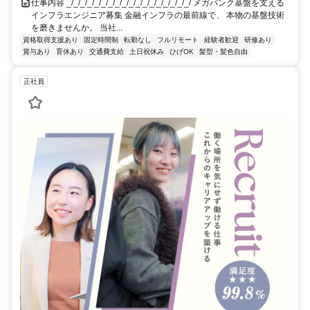
仕事内容 _/_/_/_/_/_/_/_/_/_/_/_/_/_/_/_/_/_/ メガバンク基盤を支える
インフラエンジニア募集 金融インフラの最前線で、 本物の基盤技術
を磨きませんか。 当社...
資格取得支援あり
固定時間制
転勤なし
フルリモート
経験者歓迎
研修あり
賞与あり
育休あり
交通費支給
土日祝休み
ひげOK
髪型・髪色自由
正社員