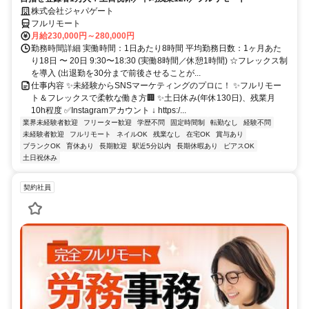
株式会社ジャパゲート
フルリモート
月給230,000円～280,000円
勤務時間詳細 実働時間：1日あたり8時間 平均勤務日数：1ヶ月あた
り18日 〜 20日 9:30〜18:30 (実働8時間／休憩1時間) ☆フレックス制
を導入 (出退勤を30分まで前後させることが...
仕事内容 ✨未経験からSNSマーケティングのプロに！ ✨フルリモー
ト＆フレックスで柔軟な働き方🏢 ✨土日休み(年休130日)、残業月
10h程度 ✅Instagramアカウント ↓ https:/...
業界未経験者歓迎
フリーター歓迎
学歴不問
固定時間制
転勤なし
経験不問
未経験者歓迎
フルリモート
ネイルOK
残業なし
在宅OK
賞与あり
ブランクOK
育休あり
長期歓迎
駅近5分以内
長期休暇あり
ピアスOK
土日祝休み
契約社員