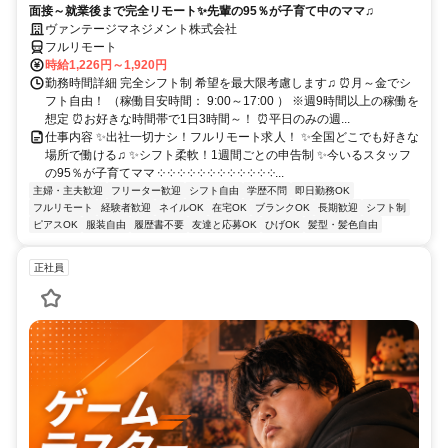
面接～就業後まで完全リモート✨先輩の95％が子育て中のママ♫
ヴァンテージマネジメント株式会社
フルリモート
時給1,226円～1,920円
勤務時間詳細 完全シフト制 希望を最大限考慮します♫ ⏰月～金でシ
フト自由！ （稼働目安時間： 9:00～17:00 ） ※週9時間以上の稼働を
想定 ⏰お好きな時間帯で1日3時間～！ ⏰平日のみの週...
仕事内容 ✨出社一切ナシ！フルリモート求人！ ✨全国どこでも好きな
場所で働ける♫ ✨シフト柔軟！1週間ごとの申告制 ✨今いるスタッフ
の95％が子育てママ ༶ ༶ ༶ ༶ ༶ ༶ ༶ ༶ ༶ ༶ ༶ ༶...
主婦・主夫歓迎
フリーター歓迎
シフト自由
学歴不問
即日勤務OK
フルリモート
経験者歓迎
ネイルOK
在宅OK
ブランクOK
長期歓迎
シフト制
ピアスOK
服装自由
履歴書不要
友達と応募OK
ひげOK
髪型・髪色自由
正社員