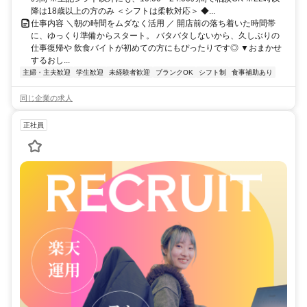
降は18歳以上の方のみ ＜シフトは柔軟対応＞ ◆...
仕事内容 ＼朝の時間をムダなく活用 ／ 開店前の落ち着いた時間帯
に、ゆっくり準備からスタート。 バタバタしないから、久しぶりの
仕事復帰や 飲食バイトが初めての方にもぴったりです◎ ▼おまかせ
するおし...
主婦・主夫歓迎
学生歓迎
未経験者歓迎
ブランクOK
シフト制
食事補助あり
同じ企業の求人
正社員