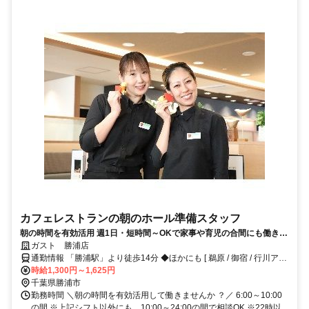
カフェレストランの朝のホール準備スタッフ
朝の時間を有効活用 週1日・短時間～OKで家事や育児の合間にも働きや
すい 常連さんも多く、落ち着いた雰囲気のガストで未経験から安心スタ
ガスト 勝浦店
ート
通勤情報 「勝浦駅」より徒歩14分 ◆ほかにも [ 鵜原 / 御宿 / 行川アイ
ランド / 上総興津 ] からも車で7～15分程度!!※自転車 / 車 / バイク通
時給1,300円～1,625円
勤OK
千葉県勝浦市
勤務時間 ＼朝の時間を有効活用して働きませんか ？／ 6:00～10:00
の間 ※上記シフト以外にも、10:00～24:00の間で相談OK ※22時以