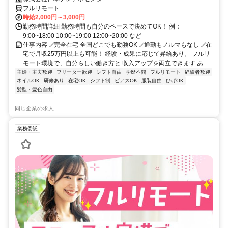
フルリモート
時給2,000円～3,000円
勤務時間詳細 勤務時間も自分のペースで決めてOK！ 例：
9:00~18:00 10:00~19:00 12:00~20:00 など
仕事内容 ✅完全在宅 全国どこでも勤務OK ✅通勤もノルマもなし ✅在
宅で月収25万円以上も可能！ 経験・成果に応じて昇給あり。 フルリ
モート環境で、自分らしい働き方と 収入アップを両立できます あ...
主婦・主夫歓迎
フリーター歓迎
シフト自由
学歴不問
フルリモート
経験者歓迎
ネイルOK
研修あり
在宅OK
シフト制
ピアスOK
服装自由
ひげOK
髪型・髪色自由
同じ企業の求人
業務委託