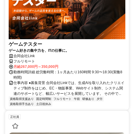
ゲームテスター
ゲーム好きの集中力を、ITの仕事に。
合同会社Link
フルリモート
月給267,000円～350,000円
勤務時間詳細 総労働時間：1ヶ月あたり160時間 9:30〜18:30(実働8
時間)
仕事内容 ●募集背景 合同会社Linkでは、生成AIを取り入れたクリエイ
ティブ制作をはじめ、EC・物販事業、Webサイト制作、システム関
連のサポートなど、幅広いサービスを展開しています。 その中で...
資格取得支援あり
固定時間制
フルリモート
午前
研修あり
夕方
資格取得手当あり
土日祝休み
正社員