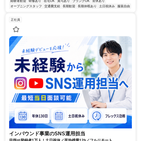
経験者歓迎
研修あり
在宅OK
賞与あり
ブランクOK
育休あり
オープニングスタッフ
交通費支給
長期歓迎
長期休暇あり
土日祝休み
服装自由
正社員
インバウンド事業のSNS運用担当
目指せ登録者1万人！土日祝休／平均残業12h／フルリモート