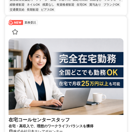
経験者歓迎
ネイルOK
残業なし
有資格者歓迎
在宅OK
賞与あり
ブランクOK
交通費支給
長期歓迎
ピアスOK
業務委託
在宅コールセンタースタッフ
在宅・高収入で、理想のワークライフバランスを獲得
株式会社日本テレアポセンター