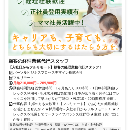
顧客の経理業務代行スタッフ
【入社日からフルリモート】顧客の経理業務代行スタッフ！
パーソルビジネスプロセスデザイン株式会社
フルリモート
月給210,000円～289,900円
勤務時間詳細 総労働時間：1ヶ月あたり160時間 ・1日8時間勤務(フ
レックス利用可) ※月末月初は繁忙期！仕事が落ち着く月半ばはフレ
ックスを利用して早上がりが可能◎ ・残業10～20時間程度 ※顧...
仕事内容 主婦の方も大歓迎！【フルリモート】であなたの経理経験
を活かしませんか？ ★採用選考～入社初日からフルリモート！ ★フ
レックスを活用してワークライフバランス抜群◎ ★主婦（夫）世代
が多く在籍...
業界未経験者歓迎
社員登用あり
副業・WワークOK
主婦・主夫歓迎
資格取得支援あり
フリーター歓迎
学歴不問
固定時間制
転勤なし
フルリモート