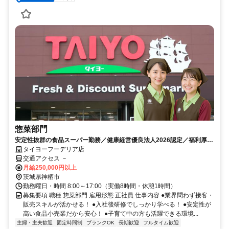
惣菜部門
安定性抜群の食品スーパー勤務／健康経営優良法人2026認定／福利厚生
充実／賞与年2回
タイヨーフーデリア店
交通アクセス －
月給250,000円以上
茨城県神栖市
勤務曜日・時間 8:00～17:00（実働8時間・休憩1時間）
募集要項 職種 惣菜部門 雇用形態 正社員 仕事内容 ●業界問わず接客・
販売スキルが活かせる！ ●入社後研修でしっかり学べる！ ●安定性が
高い食品小売業だから安心！ ●子育て中の方も活躍できる環境...
主婦・主夫歓迎
固定時間制
ブランクOK
長期歓迎
フルタイム歓迎