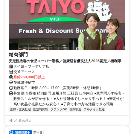
精肉部門
安定性抜群の食品スーパー勤務／健康経営優良法人2026認定／福利厚生
充実／賞与年2回
タイヨーフーデリア店
交通アクセス －
月給250,000円以上
茨城県神栖市
勤務曜日・時間 8:00～17:00（実働8時間・休憩1時間）
募集要項 職種 精肉部門 雇用形態 正社員 仕事内容 ●業界問わず接客・
販売スキルが活かせる！ ●入社後研修でしっかり学べる！ ●安定性が
高い食品小売業だから安心！ ●子育て中の方も活躍できる環境...
主婦・主夫歓迎
固定時間制
ブランクOK
長期歓迎
フルタイム歓迎
同じ企業の求人
正社員