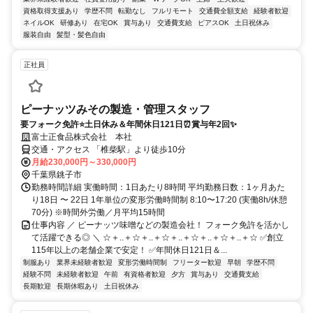
資格取得支援あり
学歴不問
転勤なし
フルリモート
交通費全額支給
経験者歓迎
ネイルOK
研修あり
在宅OK
賞与あり
交通費支給
ピアスOK
土日祝休み
服装自由
髪型・髪色自由
正社員
ピーナッツみその製造・管理スタッフ
要フォーク免許⭐土日休み＆年間休日121日⏰賞与年2回✨
富士正食品株式会社 本社
交通・アクセス 「椎柴駅」より徒歩10分
月給230,000円～330,000円
千葉県銚子市
勤務時間詳細 実働時間：1日あたり8時間 平均勤務日数：1ヶ月あた
り18日 〜 22日 1年単位の変形労働時間制 8:10〜17:20 (実働8h/休憩
70分) ※時間外労働／月平均15時間
仕事内容 ／ ピーナッツ味噌などの製造会社！ フォーク免許を活かし
て活躍できる◎ ＼ ☆＋..＋☆＋..＋☆＋..＋☆＋..＋☆＋..＋☆ ✅創立
115年以上の老舗企業で安定！ ✅年間休日121日＆...
制服あり
業界未経験者歓迎
変形労働時間制
フリーター歓迎
早朝
学歴不問
経験不問
未経験者歓迎
午前
有資格者歓迎
夕方
賞与あり
交通費支給
長期歓迎
長期休暇あり
土日祝休み