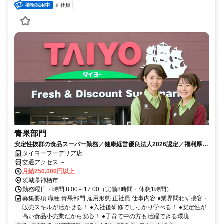
正社員
青果部門
安定性抜群の食品スーパー勤務／健康経営優良法人2026認定／福利厚生
充実／賞与年2回
タイヨーフーデリア店
交通アクセス －
月給250,000円以上
茨城県神栖市
勤務曜日・時間 8:00～17:00（実働8時間・休憩1時間）
募集要項 職種 青果部門 雇用形態 正社員 仕事内容 ●業界問わず接客・
販売スキルが活かせる！ ●入社後研修でしっかり学べる！ ●安定性が
高い食品小売業だから安心！ ●子育て中の方も活躍できる環境...