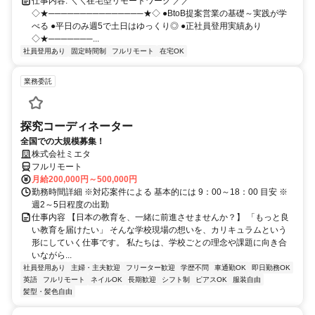
仕事内容: ＼＼在宅型リモートワーク ／／
◇★───────────────★◇ ●BtoB提案営業の基礎～実践が学
べる ●平日のみ週5で土日はゆっくり◎ ●正社員登用実績あり
◇★───────...
社員登用あり
固定時間制
フルリモート
在宅OK
業務委託
探究コーディネーター
全国での大規模募集！
株式会社ミエタ
フルリモート
月給200,000円～500,000円
勤務時間詳細 ※対応案件による 基本的には 9：00～18：00 目安 ※
週2～5日程度の出勤
仕事内容 【日本の教育を、一緒に前進させませんか？】 「もっと良
い教育を届けたい」 そんな学校現場の想いを、カリキュラムという
形にしていく仕事です。 私たちは、学校ごとの理念や課題に向き合
いながら...
社員登用あり
主婦・主夫歓迎
フリーター歓迎
学歴不問
車通勤OK
即日勤務OK
英語
フルリモート
ネイルOK
長期歓迎
シフト制
ピアスOK
服装自由
髪型・髪色自由