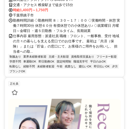
交通・アクセス 椎柴駅まで徒歩で15分
時給1,400円～1,750円
千葉県銚子市
勤務時間詳細 ◇勤務時間 ８：３０～１７：００ ◇実働時間・休憩 実
働７時間30分 休憩６０分 有償休憩での小休憩あり♪ ◇就業曜日 月曜
日～金曜日 ・週５日勤務 ・フルタイム、長期就業
仕事内容 雇用形態：派遣社員 職種：フロント、一般事務、受付 地域
の方々の暮らしを支える窓口でのお仕事です。 最初は「共済（保
険）」または「貯金」の窓口にて、お客様のご用件をお伺いし、 担
当者への取...
制服あり
業界未経験者歓迎
主婦・主夫歓迎
資格取得支援あり
フリーター歓迎
学歴不問
車通勤OK
即日勤務OK
固定時間制
職場見学可
平日のみOK
転勤なし
経験不問
未経験者歓迎
午前
残業なし
週払いOK
即日払いOK
夕方
ブランクOK
正社員