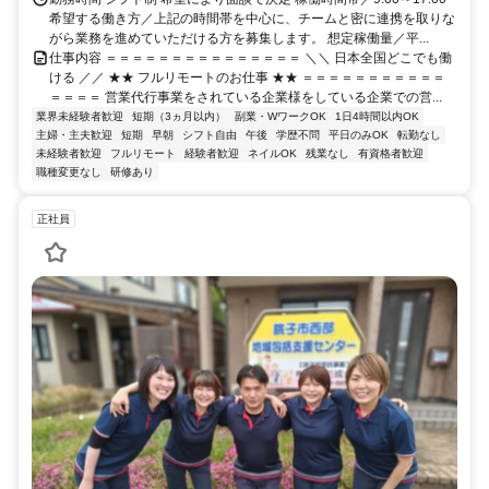
希望する働き方／上記の時間帯を中心に、チームと密に連携を取りな
がら業務を進めていただける方を募集します。 想定稼働量／平...
仕事内容 ＝＝＝＝＝＝＝＝＝＝＝＝＝＝＝ ＼＼ 日本全国どこでも働
ける ／／ ★★ フルリモートのお仕事 ★★ ＝＝＝＝＝＝＝＝＝＝＝
＝＝＝＝ 営業代行事業をされている企業様をしている企業での営...
業界未経験者歓迎
短期（3ヵ月以内）
副業・WワークOK
1日4時間以内OK
主婦・主夫歓迎
短期
早朝
シフト自由
午後
学歴不問
平日のみOK
転勤なし
未経験者歓迎
フルリモート
経験者歓迎
ネイルOK
残業なし
有資格者歓迎
職種変更なし
研修あり
正社員