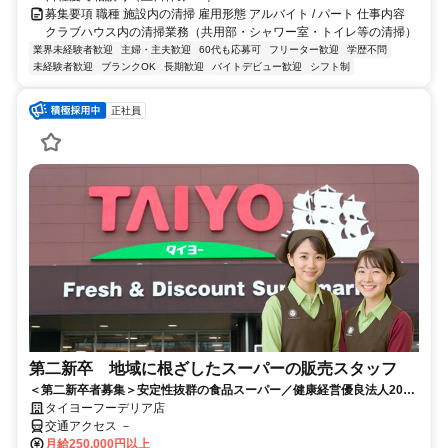
募集要項 職種 施設内の清掃 雇用形態 アルバイト / パート 仕事内容
クラブハウス内の清掃業務（共用部・シャワー室・トイレ等の清掃）
業界未経験者歓迎
主婦・主夫歓迎
60代も応募可
フリーター歓迎
学歴不問
未経験者歓迎
ブランクOK
長期歓迎
バイトデビュー歓迎
シフト制
正社員
第二新卒 地域に根ざしたスーパーの販売スタッフ
＜第二新卒者募集＞安定性抜群の食品スーパー／健康経営優良法人2026
認定／福利厚生充実／賞与年2回
タイヨーフーデリア店
交通アクセス －
月給250,000円以上