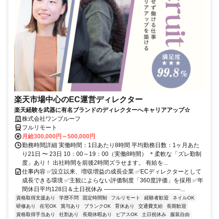
楽天市場中心のEC運営ディレクター
楽天経験を武器に有名ブランドのディレクターへキャリアアップ☆
株式会社ワンプルーフ
フルリモート
月給300,000円～500,000円
勤務時間詳細 実働時間：1日あたり8時間 平均勤務日数：1ヶ月あた
り21日 〜 23日 10：00～19：00（実働8時間） ＊柔軟な「ズレ勤制
度」あり！ 出社時間を前後2時間ズラせます。 有給を...
仕事内容 ✅設立以来、増収増益の成長企業 ✅ECディレクターとして
成長できる環境 ✅主観によらない評価制度「360度評価」を採用 ✅年
間休日平均128日＆土日祝休み ―――――――――――――...
資格取得支援あり
学歴不問
固定時間制
フルリモート
経験者歓迎
ネイルOK
研修あり
在宅OK
賞与あり
ブランクOK
育休あり
交通費支給
長期歓迎
資格取得手当あり
社割あり
長期休暇あり
ピアスOK
土日祝休み
服装自由