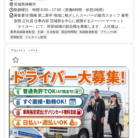
茨城県神栖市
勤務曜日・時間 8:00～17:00（実働8時間・休憩1時間）
募集要項 職種 第二新卒 地域に根ざしたスーパーの販売スタッフ 雇用
形態 正社員 仕事内容 茨城県を中心に展開するスーパーマーケット
「タイヨー」にて、幹部候補の総合職を募集します。 入社後は、...
業界未経験者歓迎
主婦・主夫歓迎
固定時間制
未経験者歓迎
ブランクOK
長期歓迎
フルタイム歓迎
アルバイト・パート