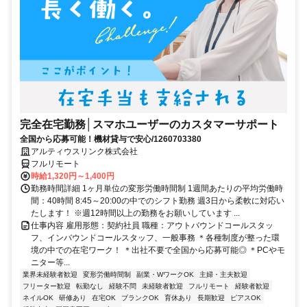
完全在宅勤務│スマホユーザーのカスタマーサポート
全国から応募可能！機材貸与で安心/1260703380
アルティウスリンク株式会社
フルリモート
時給1,320円～1,400円
勤務時間詳細 1ヶ月単位の変形労働時間制 1週間あたりの平均労働時
間：40時間 8:45～20:00の中でのシフト勤務 週3日から柔軟に対応い
たします！ ※週12時間以上の勤務をお願いしています ...
仕事内容 雇用形態：契約社員 職種：アウトバウンドコールスタッ
フ、インバウンドコールスタッフ、一般事務 ＊各種制度が整った環
境の中での在宅ワーク！ ＊出社不要で全国から応募可能◎ ＊PCやモ
ニター等...
業界未経験者歓迎
変形労働時間制
副業・WワークOK
主婦・主夫歓迎
フリーター歓迎
転勤なし
経験不問
未経験者歓迎
フルリモート
経験者歓迎
ネイルOK
研修あり
在宅OK
ブランクOK
育休あり
長期歓迎
ピアスOK