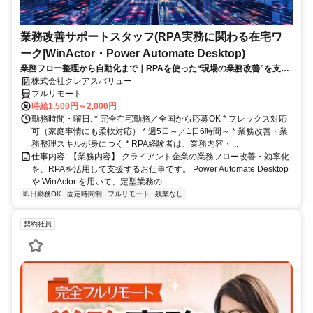
業務改善サポートスタッフ(RPA実務に関わる在宅ワ
ーク|WinActor・Power Automate Desktop)
業務フロー整理から自動化まで｜RPAを使った“現場の業務改善”を支え
る在宅ワーク｜週5日・1日6時間～
株式会社クレアスバリュー
フルリモート
時給1,500円～2,000円
勤務時間・曜日: * 完全在宅勤務／全国から応募OK * フレックス対応
可（家庭事情にも柔軟対応） * 週5日～／1日6時間～ * 業務改善・業
務整理スキルが身につく * RPA経験者は、業務内容・...
仕事内容: 【業務内容】 クライアント企業の業務フロー改善・効率化
を、RPAを活用して支援するお仕事です。 Power Automate Desktop
や WinActor を用いて、定型業務の...
即日勤務OK
固定時間制
フルリモート
残業なし
契約社員