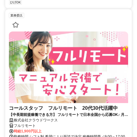
ひげOK
業務委託
コールスタッフ フルリモート 20代30代活躍中
【中長期前提稼働できる方】 フルリモートで日本全国から応募OK♪ 月稼
働80時間で安定収入！
株式会社クラウドワークス
フルリモート
時給1,900円以上
勤務時間 シフト制 希望により面談で決定 稼働時間帯／9:00～17:00