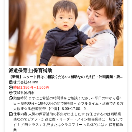
派遣保育士|保育補助
【新着】スタート日はご相談ください♪補助なので担任・計画書類・残業
は一切なし☆
株式会社ee link
時給1,350円～1,500円
茨城県神栖市
勤務時間 まずはご希望の時間帯をご相談ください♪ 平日の中から週3
日～ 8時00分～18時00分の間で6時間～ ☆フルタイム・遅番できる方
大歓迎☆ 勤務時間帯 【中番】 8:00~17:00、9:...
仕事内容 人気の保育補助の募集が出ました☆ お任せするのは補助業
務なのでピアノ・計画立案・リーダー・メイン担任業務は一切なしで
す！ 担当クラス： 乳児またはクラスフリー ＜具体的には＞ 保育補助
業...