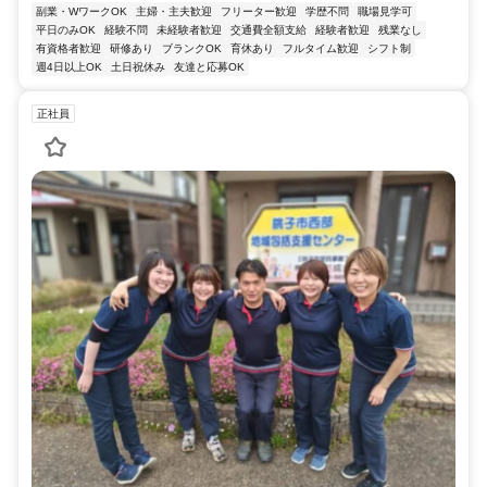
副業・WワークOK
主婦・主夫歓迎
フリーター歓迎
学歴不問
職場見学可
平日のみOK
経験不問
未経験者歓迎
交通費全額支給
経験者歓迎
残業なし
有資格者歓迎
研修あり
ブランクOK
育休あり
フルタイム歓迎
シフト制
週4日以上OK
土日祝休み
友達と応募OK
正社員