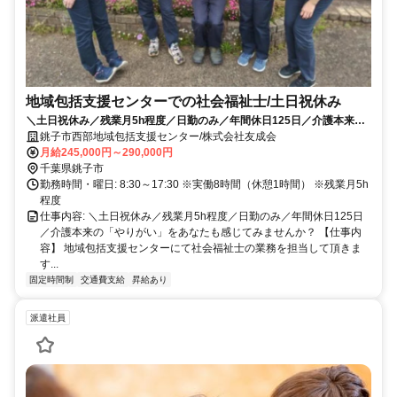
地域包括支援センターでの社会福祉士/土日祝休み
＼土日祝休み／残業月5h程度／日勤のみ／年間休日125日／介護本来の
「やりがい」をあなたも感じてみませんか？
銚子市西部地域包括支援センター/株式会社友成会
月給245,000円～290,000円
千葉県銚子市
勤務時間・曜日: 8:30～17:30 ※実働8時間（休憩1時間） ※残業月5h
程度
仕事内容: ＼土日祝休み／残業月5h程度／日勤のみ／年間休日125日
／介護本来の「やりがい」をあなたも感じてみませんか？ 【仕事内
容】 地域包括支援センターにて社会福祉士の業務を担当して頂きま
す...
固定時間制
交通費支給
昇給あり
派遣社員