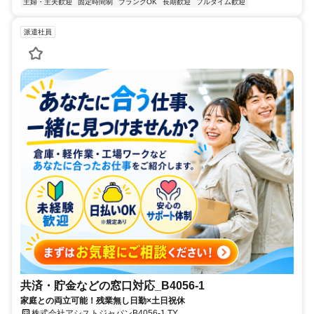
主婦・主夫歓迎
固定時間制
ブランクOK
長期歓迎
フルタイム歓迎
派遣社員
共済・貯金などの窓口対応_B4056-1
家庭との両立可能！残業無し日勤×土日祝休
株式会社アシストジャパンB4056-1 TY