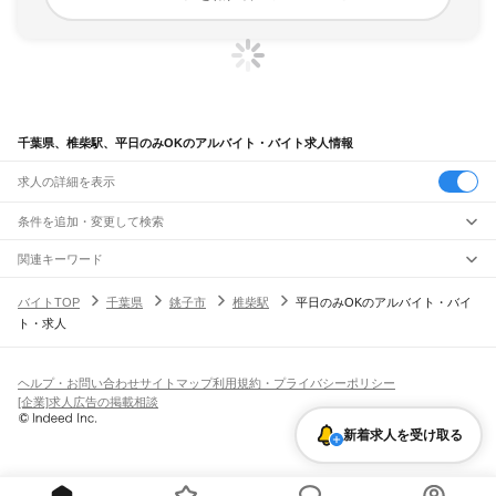
千葉県、椎柴駅、平日のみOKのアルバイト・バイト求人情報
求人の詳細を表示
条件を追加・変更して検索
市区町村を追加・変更
関連キーワード
完全在宅ワーク 全国
シール貼り 在宅
現在地周辺
ガチャガチャ
犬カフェ
千葉県
駅を追加・変更
バイトTOP
千葉県
銚子市
椎柴駅
平日のみOKのアルバイト・バイ
千葉県
すべて
ト・求人
千葉市
すべて
職種を追加・変更
JR武蔵野線
中央区
花見川区
稲毛区
若葉区
緑区
美浜区
南流山駅
新松戸駅
新八柱駅
東松戸駅
市川大野駅
船橋法典駅
西船橋駅
飲食・フードサービス
銚子市
市川市
船橋市
館山市
木更津市
松戸市
野田市
茂原市
成田市
佐倉市
東金市
特徴を追加・変更
飲食・フードサービス
すべて
ヘルプ・お問い合わせ
サイトマップ
利用規約・プライバシーポリシー
JR中央・総武線
旭市
習志野市
柏市
勝浦市
市原市
流山市
八千代市
我孫子市
鴨川市
鎌ケ谷市
ホールスタッフ
キッチンスタッフ
皿洗い・洗い場
精肉・鮮魚加工
給食調理
人気
[企業]求人広告の掲載相談
市川駅
本八幡駅
下総中山駅
西船橋駅
船橋駅
東船橋駅
津田沼駅
幕張本郷駅
幕張駅
君津市
富津市
浦安市
四街道市
袖ケ浦市
八街市
印西市
白井市
富里市
南房総市
雇用形態を追加・変更
パン屋（ベーカリー）
フードカウンター販売員
バー（BAR）・バーテンダー
日払いOK
高校生歓迎
学生歓迎
深夜の仕事
髪型・髪色自由
ひげOK
ネイルOK
新検見川駅
稲毛駅
西千葉駅
千葉駅
匝瑳市
香取市
山武市
いすみ市
大網白里市
印旛郡
香取郡
山武郡
長生郡
夷隅郡
新着求人を受け取る
飲食店補助（開店・閉店準備）
飲食店（店長・マネージャー）
ピアスOK
アルバイト・パート
履歴書不要
オープニングスタッフ
留学生・外国人活躍中
安房郡
都道府県を変更
営業・販売
JR総武本線
勤務期間
正社員
市川駅
船橋駅
津田沼駅
稲毛駅
千葉駅
東千葉駅
都賀駅
四街道駅
物井駅
佐倉駅
営業・販売
すべて
短期
契約社員
単発・1日OK
長期
期間限定（春夏冬休み等）
南酒々井駅
榎戸駅
八街駅
日向駅
成東駅
松尾駅
横芝駅
飯倉駅
八日市場駅
干潟駅
旭駅
営業
テレフォンアポインター（テレアポ）
ルートセールス
コンビニ
シフト
派遣社員