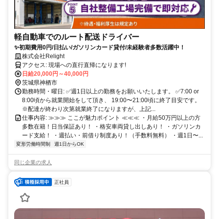
軽自動車でのルート配送ドライバー
✨初期費用0円/日払い/ガソリンカード貸付/未経験者多数活躍中！
株式会社Relight
アクセス: 現場への直行直帰になります!
日給20,000円～40,000円
茨城県神栖市
勤務時間・曜日: ✅週1日以上の勤務をお願いいたします。 ✅7:00 or
8:00頃から就業開始をして頂き、 19:00〜21:00頃に終了目安です。
※配達が終わり次第就業終了になりますが、上記...
仕事内容: ≫≫≫ ここが魅力ポイント ≪≪≪ ・月給50万円以上の方
多数在籍！日当保証あり！ ・格安車両貸し出しあり！ ・ガソリンカ
ード支給！ ・週払い・前借り制度あり！（手数料無料） ・週1日〜...
変形労働時間制
週1日からOK
同じ企業の求人
正社員