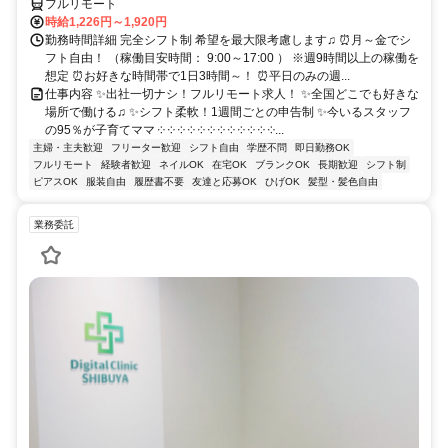
フルリモート
時給1,226円～1,920円
勤務時間詳細 完全シフト制 希望を最大限考慮します♫ ⏰月～金でシ
フト自由！ （稼働目安時間： 9:00～17:00 ） ※週9時間以上の稼働を
想定 ⏰お好きな時間帯で1日3時間～！ ⏰平日のみの週...
仕事内容 ✨出社一切ナシ！フルリモート求人！ ✨全国どこでも好きな
場所で働ける♫ ✨シフト柔軟！1週間ごとの申告制 ✨今いるスタッフ
の95％が子育てママ ༶ ༶ ༶ ༶ ༶ ༶ ༶ ༶ ༶ ༶ ༶ ༶...
主婦・主夫歓迎
フリーター歓迎
シフト自由
学歴不問
即日勤務OK
フルリモート
経験者歓迎
ネイルOK
在宅OK
ブランクOK
長期歓迎
シフト制
ピアスOK
服装自由
履歴書不要
友達と応募OK
ひげOK
髪型・髪色自由
業務委託