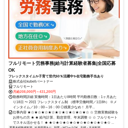
フルリモート労務事務|給与計算経験者募集|全国応募
OK
フレックスタイム✨子育て世代60％活躍中✨在宅勤務手当あり
株式会社kubellパートナー
フルリモート
月給208,000円～431,200円
勤務時間詳細 実働時間：1日あたり8時間 平均勤務日数：1ヶ月あた
り18日 〜 20日 フレックスタイム制 （標準労働時間／1日8h） ※メ
インタイム／10：00～16：00 ◎残業少なめ！ 月平...
仕事内容 ★☆★☆★☆★☆★☆★☆★☆★☆★☆ ☆ 労務実務経験を
お持ちの方 ★ ★ 給与計算、勤怠管理、年末調整 ☆ ☆ フルリモート
でスキル活かせる！ ★ ★☆★☆★☆★☆★☆★☆★☆★☆★☆ ...
業界未経験者歓迎
社員登用あり
副業・WワークOK
主婦・主夫歓迎