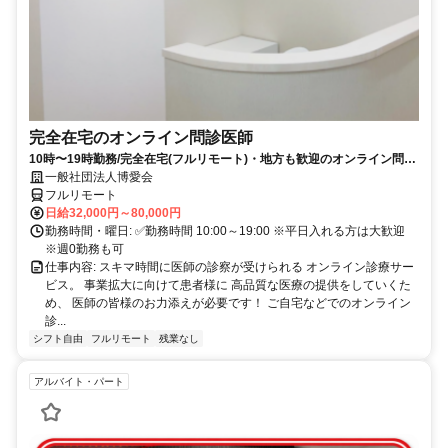
完全在宅のオンライン問診医師
10時〜19時勤務/完全在宅(フルリモート)・地方も歓迎のオンライン問診
業務
一般社団法人博愛会
フルリモート
日給32,000円～80,000円
勤務時間・曜日: ✅勤務時間 10:00～19:00 ※平日入れる方は大歓迎
※週0勤務も可
仕事内容: スキマ時間に医師の診察が受けられる オンライン診療サー
ビス。 事業拡大に向けて患者様に 高品質な医療の提供をしていくた
め、 医師の皆様のお力添えが必要です！ ご自宅などでのオンライン
診...
シフト自由
フルリモート
残業なし
アルバイト・パート