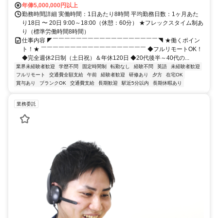
年俸5,000,000円以上
勤務時間詳細 実働時間：1日あたり8時間 平均勤務日数：1ヶ月あた
り18日 〜 20日 9:00～18:00（休憩：60分） ★フレックスタイム制あ
り（標準労働時間8時間）
仕事内容 ◤￣￣￣￣￣￣￣￣￣￣￣￣￣￣￣￣￣￣◥ ★働くポイン
ト！★ ￣￣￣￣￣￣￣￣￣￣￣￣￣￣￣￣￣￣ ◆フルリモートOK！
◆完全週休2日制（土日祝）＆年休120日 ◆20代後半～40代の...
業界未経験者歓迎
学歴不問
固定時間制
転勤なし
経験不問
英語
未経験者歓迎
フルリモート
交通費全額支給
午前
経験者歓迎
研修あり
夕方
在宅OK
賞与あり
ブランクOK
交通費支給
長期歓迎
駅近5分以内
長期休暇あり
業務委託