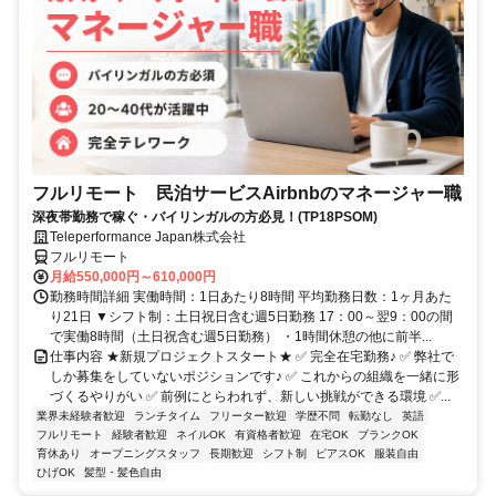
フルリモート 民泊サービスAirbnbのマネージャー職
深夜帯勤務で稼ぐ・バイリンガルの方必見！(TP18PSOM)
Teleperformance Japan株式会社
フルリモート
月給550,000円～610,000円
勤務時間詳細 実働時間：1日あたり8時間 平均勤務日数：1ヶ月あた
り21日 ▼シフト制：土日祝日含む週5日勤務 17：00～翌9：00の間
で実働8時間（土日祝含む週5日勤務） ・1時間休憩の他に前半...
仕事内容 ★新規プロジェクトスタート★ ✅ 完全在宅勤務♪ ✅ 弊社で
しか募集をしていないポジションです♪ ✅ これからの組織を一緒に形
づくるやりがい ✅ 前例にとらわれず、新しい挑戦ができる環境 ✅...
業界未経験者歓迎
ランチタイム
フリーター歓迎
学歴不問
転勤なし
英語
フルリモート
経験者歓迎
ネイルOK
有資格者歓迎
在宅OK
ブランクOK
育休あり
オープニングスタッフ
長期歓迎
シフト制
ピアスOK
服装自由
ひげOK
髪型・髪色自由