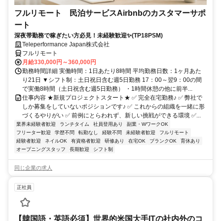
フルリモート 民泊サービスAirbnbのカスタマーサポ
ート
深夜帯勤務で稼ぎたい方必見！未経験歓迎✨(TP18PSM)
Teleperformance Japan株式会社
フルリモート
月給330,000円～360,000円
勤務時間詳細 実働時間：1日あたり8時間 平均勤務日数：1ヶ月あた
り21日 ▼シフト制：土日祝日含む週5日勤務 17：00～翌9：00の間
で実働8時間（土日祝含む週5日勤務） ・1時間休憩の他に前半...
仕事内容 ★新規プロジェクトスタート★ ✅ 完全在宅勤務♪ ✅ 弊社で
しか募集をしていないポジションです♪ ✅ これからの組織を一緒に形
づくるやりがい ✅ 前例にとらわれず、新しい挑戦ができる環境 ✅...
業界未経験者歓迎
ランチタイム
社員登用あり
副業・WワークOK
フリーター歓迎
学歴不問
転勤なし
経験不問
未経験者歓迎
フルリモート
経験者歓迎
ネイルOK
有資格者歓迎
研修あり
在宅OK
ブランクOK
育休あり
オープニングスタッフ
長期歓迎
シフト制
同じ企業の求人
正社員
【韓国語・英語必須】世界的米国大手ITの社内外のコ