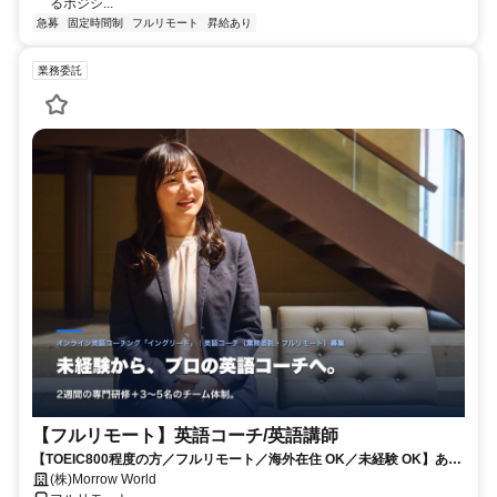
るポジシ...
急募
固定時間制
フルリモート
昇給あり
業務委託
【フルリモート】英語コーチ/英語講師
【TOEIC800程度の方／フルリモート／海外在住 OK／未経験 OK】あな
たが英語学習で経験した失敗も成功も。すべてが、受講生の人生を変え
(株)Morrow World