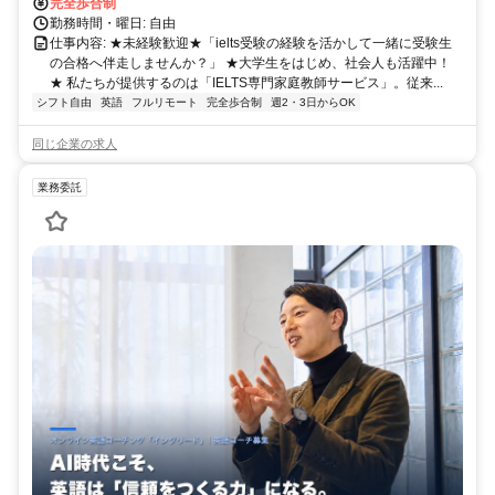
完全歩合制
勤務時間・曜日: 自由
仕事内容: ★未経験歓迎★「ielts受験の経験を活かして一緒に受験生
の合格へ伴走しませんか？」 ★大学生をはじめ、社会人も活躍中！
★ 私たちが提供するのは「IELTS専門家庭教師サービス」。従来...
シフト自由
英語
フルリモート
完全歩合制
週2・3日からOK
同じ企業の求人
業務委託