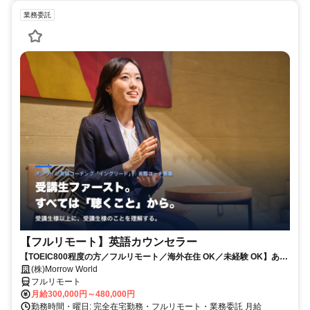
業務委託
【フルリモート】英語カウンセラー
【TOEIC800程度の方／フルリモート／海外在住 OK／未経験 OK】あな
たが英語学習で経験した失敗も成功も。すべてが、受講生の人生を変え
(株)Morrow World
るお仕事です。
フルリモート
月給300,000円～480,000円
勤務時間・曜日: 完全在宅勤務・フルリモート・業務委託 月給