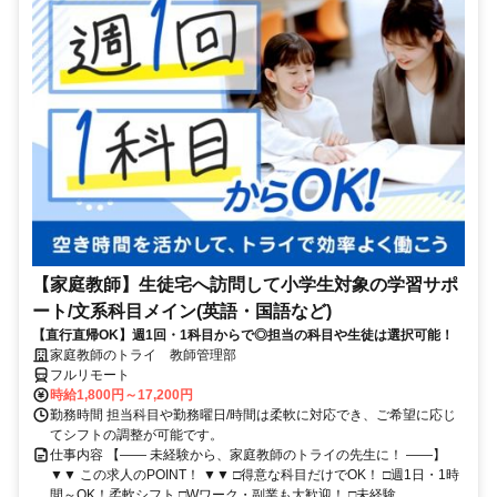
【家庭教師】生徒宅へ訪問して小学生対象の学習サポ
ート/文系科目メイン(英語・国語など)
【直行直帰OK】週1回・1科目からで◎担当の科目や生徒は選択可能！
家庭教師のトライ 教師管理部
フルリモート
時給1,800円～17,200円
勤務時間 担当科目や勤務曜日/時間は柔軟に対応でき、ご希望に応じ
てシフトの調整が可能です。
仕事内容 【―― 未経験から、家庭教師のトライの先生に！ ――】
▼▼ この求人のPOINT！ ▼▼ □得意な科目だけでOK！ □週1日・1時
間～OK！柔軟シフト □Wワーク・副業も大歓迎！ □未経験...