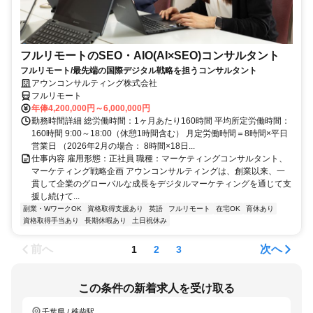
フルリモートのSEO・AIO(AI×SEO)コンサルタント
フルリモート/最先端の国際デジタル戦略を担うコンサルタント
アウンコンサルティング株式会社
フルリモート
年俸4,200,000円～6,000,000円
勤務時間詳細 総労働時間：1ヶ月あたり160時間 平均所定労働時間：
160時間 9:00～18:00（休憩1時間含む） 月定労働時間＝8時間×平日
営業日 （2026年2月の場合： 8時間×18日...
仕事内容 雇用形態：正社員 職種：マーケティングコンサルタント、
マーケティング戦略企画 アウンコンサルティングは、創業以来、一
貫して企業のグローバルな成長をデジタルマーケティングを通じて支
援し続けて...
副業・WワークOK
資格取得支援あり
英語
フルリモート
在宅OK
育休あり
資格取得手当あり
長期休暇あり
土日祝休み
前へ
次へ
1
2
3
この条件の新着求人を受け取る
千葉県 / 椎柴駅