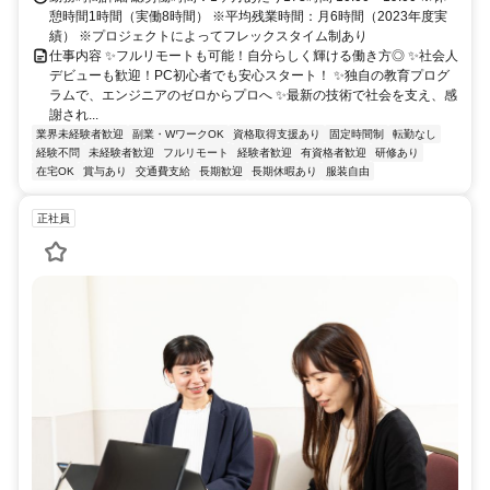
憩時間1時間（実働8時間） ※平均残業時間：月6時間（2023年度実
績） ※プロジェクトによってフレックスタイム制あり
仕事内容 ✨フルリモートも可能！自分らしく輝ける働き方◎ ✨社会人
デビューも歓迎！PC初心者でも安心スタート！ ✨独自の教育プログ
ラムで、エンジニアのゼロからプロへ ✨最新の技術で社会を支え、感
謝され...
業界未経験者歓迎
副業・WワークOK
資格取得支援あり
固定時間制
転勤なし
経験不問
未経験者歓迎
フルリモート
経験者歓迎
有資格者歓迎
研修あり
在宅OK
賞与あり
交通費支給
長期歓迎
長期休暇あり
服装自由
正社員