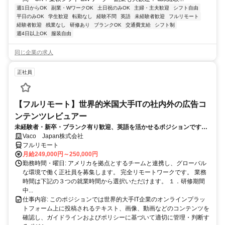
週1日からOK
副業・WワークOK
土日祝のみOK
主婦・主夫歓迎
シフト自由
平日のみOK
学生歓迎
転勤なし
経験不問
英語
未経験者歓迎
フルリモート
経験者歓迎
残業なし
研修あり
ブランクOK
交通費支給
シフト制
週4日以上OK
服装自由
同じ企業の求人
正社員
【フルリモート】世界的米国大手ITの社内外の広告コ
ンテンツレビュアー
未経験者・新卒・ブランク有り歓迎、英語を活かせるポジションです。
完全リモート
Vaco Japan株式会社
フルリモート
月給249,000円～250,000円
勤務時間・曜日: アメリカを拠点とするチームと連携し、グローバル
な環境で働く正社員を募集します。 完全リモートワークです。 業務
時間は下記の３つの就業時間から選択いただけます。 １．研修期間
中...
仕事内容: このポジションでは世界的大手IT企業のオンラインプラッ
トフォーム上に投稿されるテキスト、画像、動画などのコンテンツを
確認し、ガイドラインおよびポリシーに基づいて適切に管理・判断す