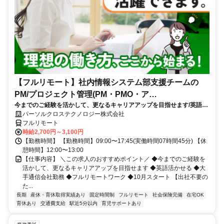
【フルリモート】社内情報システム部支援チームの
PM/プロジェクト管理(PM・PMO・ア
今までのご経験を活かして、更なるキャリアアップを目指せます/英語活
シ)_N260774362
かせる/大手通信会社勤務/フルリモートワーク/10月スタート
パーソルクロステクノロジー株式会社
フルリモート
時給2,700円～3,100円
【勤務時間】 【勤務時間】09:00〜17:45(実働時間07時間45分) 【休
憩時間】12:00〜13:00
【仕事内容】 ＼この求人のおすすめポイント／ ◆今までのご経験を
活かして、更なるキャリアアップを目指せます ◆英語活かせる ◆大
手通信会社勤務 ◆フルリモートワーク ◆10月スタート 【出社不要の
た...
長期
産休・育休取得実績あり
固定時間制
フルリモート
社会保険完備
在宅OK
育休あり
交通費支給
駅近5分以内
育児サポートあり