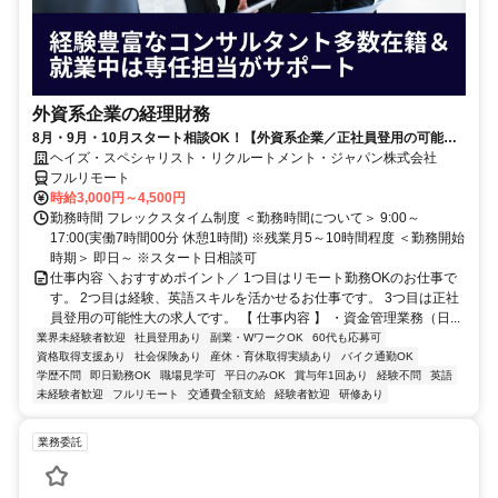
外資系企業の経理財務
8月・9月・10月スタート相談OK！【外資系企業／正社員登用の可能性
大／700万～800万／リモート勤務OK】経理財務
ヘイズ・スペシャリスト・リクルートメント・ジャパン株式会社
フルリモート
時給3,000円～4,500円
勤務時間 フレックスタイム制度 ＜勤務時間について＞ 9:00～
17:00(実働7時間00分 休憩1時間) ※残業月5～10時間程度 ＜勤務開始
時期＞ 即日～ ※スタート日相談可
仕事内容 ＼おすすめポイント／ 1つ目はリモート勤務OKのお仕事で
す。 2つ目は経験、英語スキルを活かせるお仕事です。 3つ目は正社
員登用の可能性大の求人です。 【 仕事内容 】 ・資金管理業務（日...
業界未経験者歓迎
社員登用あり
副業・WワークOK
60代も応募可
資格取得支援あり
社会保険あり
産休・育休取得実績あり
バイク通勤OK
学歴不問
即日勤務OK
職場見学可
平日のみOK
賞与年1回あり
経験不問
英語
未経験者歓迎
フルリモート
交通費全額支給
経験者歓迎
研修あり
業務委託