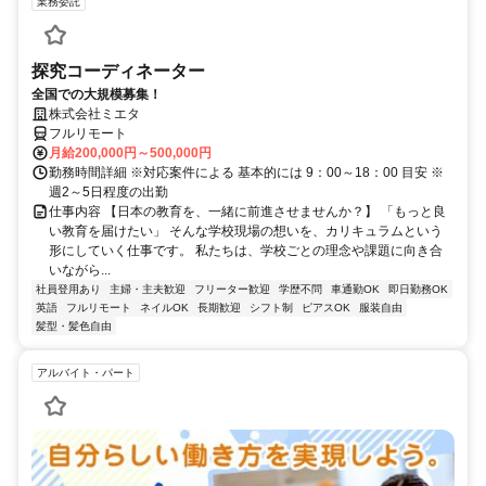
業務委託
探究コーディネーター
全国での大規模募集！
株式会社ミエタ
フルリモート
月給200,000円～500,000円
勤務時間詳細 ※対応案件による 基本的には 9：00～18：00 目安 ※
週2～5日程度の出勤
仕事内容 【日本の教育を、一緒に前進させませんか？】 「もっと良
い教育を届けたい」 そんな学校現場の想いを、カリキュラムという
形にしていく仕事です。 私たちは、学校ごとの理念や課題に向き合
いながら...
社員登用あり
主婦・主夫歓迎
フリーター歓迎
学歴不問
車通勤OK
即日勤務OK
英語
フルリモート
ネイルOK
長期歓迎
シフト制
ピアスOK
服装自由
髪型・髪色自由
アルバイト・パート