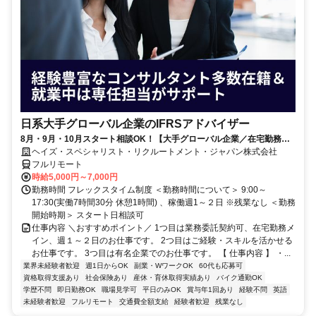
日系大手グローバル企業のIFRSアドバイザー
8月・9月・10月スタート相談OK！【大手グローバル企業／在宅勤務メ
イン／週1～2日勤務】IFRSアドバイザー
ヘイズ・スペシャリスト・リクルートメント・ジャパン株式会社
フルリモート
時給5,000円～7,000円
勤務時間 フレックスタイム制度 ＜勤務時間について＞ 9:00～
17:30(実働7時間30分 休憩1時間) 、稼働週1～２日 ※残業なし ＜勤務
開始時期＞ スタート日相談可
仕事内容 ＼おすすめポイント／ 1つ目は業務委託契約可、在宅勤務メ
イン、週１～２日のお仕事です。 2つ目はご経験・スキルを活かせる
お仕事です。 3つ目は有名企業でのお仕事です。 【 仕事内容 】 ・...
業界未経験者歓迎
週1日からOK
副業・WワークOK
60代も応募可
資格取得支援あり
社会保険あり
産休・育休取得実績あり
バイク通勤OK
学歴不問
即日勤務OK
職場見学可
平日のみOK
賞与年1回あり
経験不問
英語
未経験者歓迎
フルリモート
交通費全額支給
経験者歓迎
残業なし