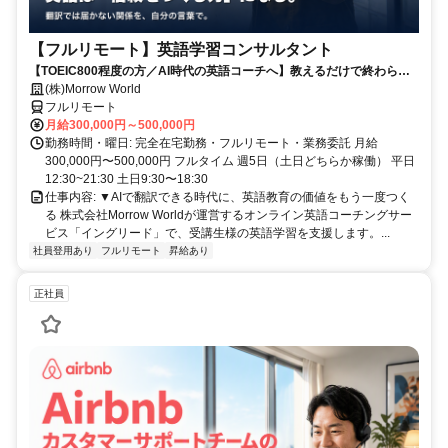
【フルリモート】英語学習コンサルタント
【TOEIC800程度の方／AI時代の英語コーチへ】教えるだけで終わらな
い。受講生の学習習慣と“自分の言葉で伝える力”を育てるお仕事です
(株)Morrow World
フルリモート
月給300,000円～500,000円
勤務時間・曜日: 完全在宅勤務・フルリモート・業務委託 月給
300,000円〜500,000円 フルタイム 週5日（土日どちらか稼働） 平日
12:30~21:30 土日9:30〜18:30
仕事内容: ▼AIで翻訳できる時代に、英語教育の価値をもう一度つく
る 株式会社Morrow Worldが運営するオンライン英語コーチングサー
ビス「イングリード」で、受講生様の英語学習を支援します。...
社員登用あり
フルリモート
昇給あり
正社員