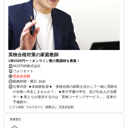
英検合格対策の家庭教師
1枠2500円〜！オンライン塾の塾講師を募集！
HUSTAR株式会社
フルリモート
完全歩合制
勤務時間・曜日: 自由
仕事内容: ★未経験歓迎★「英検合格の経験を活かして一緒に受験生
の合格へ伴走しませんか？」 ★東大早慶の学生、及び社会人が活躍
中！★ 私たちが提供するのは「英検コーチングサービス」。従来の
予備校や...
シフト自由
フルリモート
残業なし
完全歩合制
業務委託