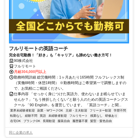
フルリモートの英語コーチ
完全在宅勤務！「好き」も「キャリア」も諦めない働き方可！
90株式会社
フルリモート
月給304,000円以上
勤務時間詳細 総労働時間：1ヶ月あたり165時間 フルフレックス制
（実働8時間・休憩1時間） ※勤務時間はご希望第一で調整しますの
で、お気軽にご相談ください。
仕事内容 「せっかく身につけた英語力、使わないまま眠らせていま
せんか？」 “もう挫折したくない”と願う人のための英語コーチングス
クール 「90 English」を運営しています。 「英語コーチ」と聞...
業界未経験者歓迎
副業・WワークOK
主婦・主夫歓迎
フリーター歓迎
学歴不問
転勤なし
経験不問
英語
未経験者歓迎
フルリモート
残業なし
研修あり
在宅OK
ブランクOK
長期歓迎
服装自由
履歴書不要
髪型・髪色自由
同じ企業の求人