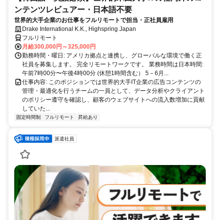
ンテンツレビュアー・日本語不要
世界的大手企業のお仕事をフルリモートで担当・正社員雇用
Drake International K.K., Highspring Japan
フルリモート
月給300,000円～325,000円
勤務時間・曜日: アメリカ拠点と連携し、グローバルな環境で働く正
社員を募集します。 完全リモートワークです。 業務時間は日本時間:
午前7時00分〜午後4時00分 (休憩1時間含む） 5－6月...
仕事内容: このポジションでは世界的大手IT企業の広告コンテンツの
管理・最適化を行うチームの一員として、データ分析やクライアント
のポリシー遵守を確認し、顧客のウェブサイトへの流入数増加に貢献
していた...
固定時間制
フルリモート
昇給あり
派遣社員