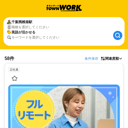
千葉県
椎柴駅
職種を選択してください
英語が活かせる
キーワードを選択してください
58件
条件保存
関連度順
正社員