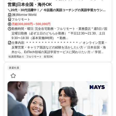
営業|日本全国・海外OK
＼20代・30代活躍中！／ 今話題の英語コーチングの英語学習カウンセ
ラー✨ 全国・海外どこからでも応募・勤務可能◎
(株)Morrow World
フルリモート
月給300,000円～500,000円
勤務時間・曜日: 完全在宅勤務・フルリモート・業務委託 * 週5日 / 固
定曜日勤務（必ず土日のどちらか勤務） * 平日12:30〜21:30、土日
9:30〜18:30（基本実働8時間） ＊勤務...
仕事内容: ＊＊＊＊＊＊＊＊＊＊＊＊＊＊＊＊＊ ✅ オンライン営業・
反響営業・キャリア面談などの経験を活かしたい方 ✅ 日本全国・海
外から、EdTech領域の英語学習サービスに関わりたい方 ✅ 学習...
社員登用あり
フルリモート
在宅OK
派遣社員