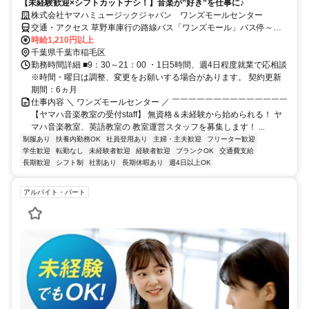
【未経験歓迎×シフトカットナシ！】音楽が”好き”を仕事に♪
株式会社ヤマハミュージックジャパン ワンズモールセンター
交通・アクセス 草野車庫行の路線バス「ワンズモール」バス停～徒
歩1分
時給1,210円以上
千葉県千葉市稲毛区
勤務時間詳細 ■9：30～21：00 ・1日5時間、週4日程度就業で応相談
※時間・曜日は調整、変更をお願いする場合があります。 契約更新
期間：6ヵ月
仕事内容 ＼ ワンズモールセンター ／ ￣￣￣￣￣￣￣￣￣￣￣￣￣￣
【ヤマハ音楽教室の受付staff】 無資格＆未経験から始められる！ ヤ
マハ音楽教室、英語教室の 教室運営スタッフを募集します！ ...
制服あり
扶養内勤務OK
社員登用あり
主婦・主夫歓迎
フリーター歓迎
学生歓迎
転勤なし
未経験者歓迎
経験者歓迎
ブランクOK
交通費支給
長期歓迎
シフト制
社割あり
長期休暇あり
週4日以上OK
アルバイト・パート