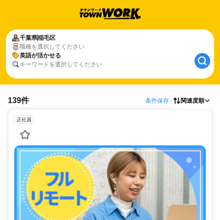
千葉県
稲毛区
職種を選択してください
英語が活かせる
キーワードを選択してください
139件
条件保存
関連度順
正社員