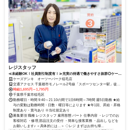
レジスタッフ
≪未経験OK！社員割引制度有！≫充実の待遇で働きやすさ抜群◎ケーズ
デンキでのレジスタッフ募集
ケーズデンキ オーツーパーク稲毛店
交通アクセス 千葉都市モノレール2号線「スポーツセンター駅」徒歩
13分
時給1,695円～1,795円
千葉県千葉市稲毛区
勤務曜日・時間 9:40～21:10の間で1日6時間～7時間 週5日勤務 ★給
与の変動は勤務時間・日数・曜日等によります ★年1回、昇給・昇格
制度あり・賞与あり ※当社規定あり
募集要項 職種 レジスタッフ 雇用形態 パート 仕事内容 ・レジでのお
客様対応 ・修理,部品注文の受付 ・簡単な接客業務 ・品出し などを
お願いします♪ ＜具体的には…＞ ◇レジ まずはお持ち帰...