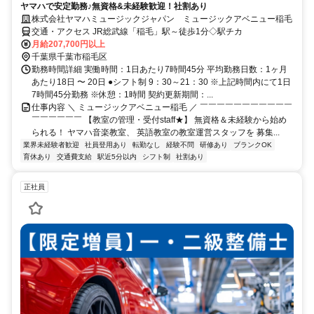
ヤマハで安定勤務♪無資格&未経験歓迎！社割あり
株式会社ヤマハミュージックジャパン ミュージックアベニュー稲毛
交通・アクセス JR総武線「稲毛」駅～徒歩1分◇駅チカ
月給207,700円以上
千葉県千葉市稲毛区
勤務時間詳細 実働時間：1日あたり7時間45分 平均勤務日数：1ヶ月
あたり18日 〜 20日 ●シフト制 9：30～21：30 ※上記時間内にて1日
7時間45分勤務 ※休憩：1時間 契約更新期間：...
仕事内容 ＼ ミュージックアベニュー稲毛 ／ ￣￣￣￣￣￣￣￣￣￣￣
￣￣￣￣￣￣ 【教室の管理・受付staff★】 無資格＆未経験から始め
られる！ ヤマハ音楽教室、 英語教室の教室運営スタッフを 募集...
業界未経験者歓迎
社員登用あり
転勤なし
経験不問
研修あり
ブランクOK
育休あり
交通費支給
駅近5分以内
シフト制
社割あり
正社員