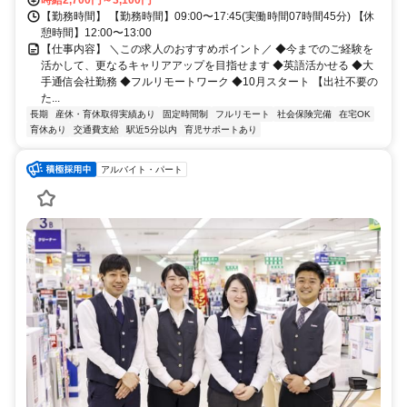
時給2,700円～3,100円
【勤務時間】 【勤務時間】09:00〜17:45(実働時間07時間45分) 【休
憩時間】12:00〜13:00
【仕事内容】 ＼この求人のおすすめポイント／ ◆今までのご経験を
活かして、更なるキャリアアップを目指せます ◆英語活かせる ◆大
手通信会社勤務 ◆フルリモートワーク ◆10月スタート 【出社不要の
た...
長期
産休・育休取得実績あり
固定時間制
フルリモート
社会保険完備
在宅OK
育休あり
交通費支給
駅近5分以内
育児サポートあり
アルバイト・パート