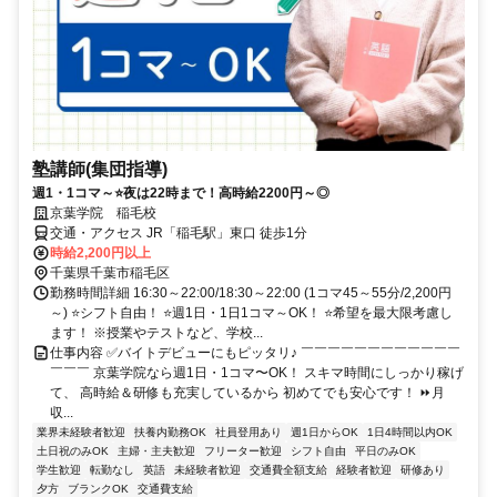
塾講師(集団指導)
週1・1コマ～⭐夜は22時まで！高時給2200円～◎
京葉学院 稲毛校
交通・アクセス JR「稲毛駅」東口 徒歩1分
時給2,200円以上
千葉県千葉市稲毛区
勤務時間詳細 16:30～22:00/18:30～22:00 (1コマ45～55分/2,200円
～) ⭐シフト自由！ ⭐週1日・1日1コマ～OK！ ⭐希望を最大限考慮し
ます！ ※授業やテストなど、学校...
仕事内容 ✅バイトデビューにもピッタリ♪ ￣￣￣￣￣￣￣￣￣￣￣￣
￣￣￣ 京葉学院なら週1日・1コマ〜OK！ スキマ時間にしっかり稼げ
て、 高時給＆研修も充実しているから 初めてでも安心です！ ⏩月
収...
業界未経験者歓迎
扶養内勤務OK
社員登用あり
週1日からOK
1日4時間以内OK
土日祝のみOK
主婦・主夫歓迎
フリーター歓迎
シフト自由
平日のみOK
学生歓迎
転勤なし
英語
未経験者歓迎
交通費全額支給
経験者歓迎
研修あり
夕方
ブランクOK
交通費支給