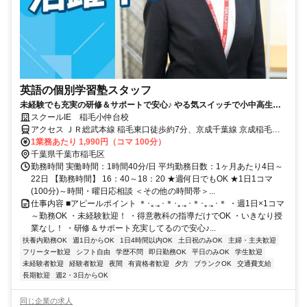
英語の個別学習塾スタッフ
未経験でも充実の研修＆サポートで安心♪ やる気スイッチで小中高生と
の1対1または1対2の個別指導！
スクールIE 稲毛小仲台校
アクセス ＪＲ総武本線 稲毛東口徒歩約7分、京成千葉線 京成稲毛徒
歩約8分、千葉都市モノレール２号線 穴川（千葉県）出入口2徒歩約
1業務あたり 1,990円（コマ 100分）
28分
千葉県千葉市稲毛区
勤務時間 実働時間：1時間40分/日 平均勤務日数：1ヶ月あたり4日～
22日 【勤務時間】 16：40～18：20 ★週何日でもOK ★1日1コマ
(100分)～時間・曜日応相談 ＜その他の時間帯＞...
仕事内容 ■アピールポイント ＊･｡.｡･＊･｡.｡･＊･｡.｡･＊ ・週1日×1コマ
～勤務OK ・未経験歓迎！ ・得意教科の指導だけでOK ・いきなり授
業なし！ ・研修＆サポート充実してるので安心♪...
扶養内勤務OK
週1日からOK
1日4時間以内OK
土日祝のみOK
主婦・主夫歓迎
フリーター歓迎
シフト自由
学歴不問
即日勤務OK
平日のみOK
学生歓迎
未経験者歓迎
経験者歓迎
夜間
有資格者歓迎
夕方
ブランクOK
交通費支給
長期歓迎
週2・3日からOK
同じ企業の求人