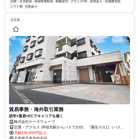
主婦・主夫歓迎
未経験者歓迎
制服貸与
ブランクOK
育休あり
交通費支給
シフト制
社割あり
正社員
貿易事務・海外取引業務
語学×貿易×ECでキャリアを築く
株式会社ケーズウェーブ
交通・アクセス JR稲毛駅からバスで10分、『園生小入口（バス
停）』で下車して目の前のビルです。
月給240,000円以上
千葉県千葉市稲毛区