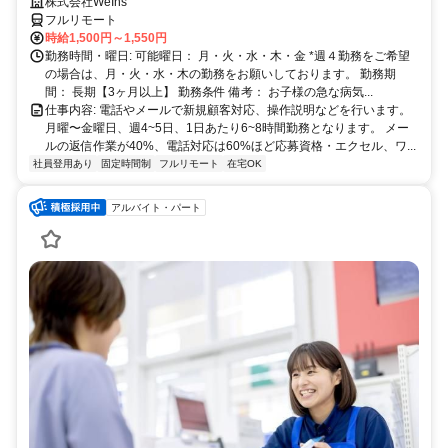
就労経験のいずれか必須★週4〜OK◎
株式会社WeIns
フルリモート
時給1,500円～1,550円
勤務時間・曜日: 可能曜日： 月・火・水・木・金 *週４勤務をご希望
の場合は、月・火・水・木の勤務をお願いしております。 勤務期
間： 長期【3ヶ月以上】 勤務条件 備考： お子様の急な病気...
仕事内容: 電話やメールで新規顧客対応、操作説明などを行います。
月曜〜金曜日、週4~5日、1日あたり6~8時間勤務となります。 メー
ルの返信作業が40%、電話対応は60%ほど応募資格・エクセル、ワ...
社員登用あり
固定時間制
フルリモート
在宅OK
アルバイト・パート