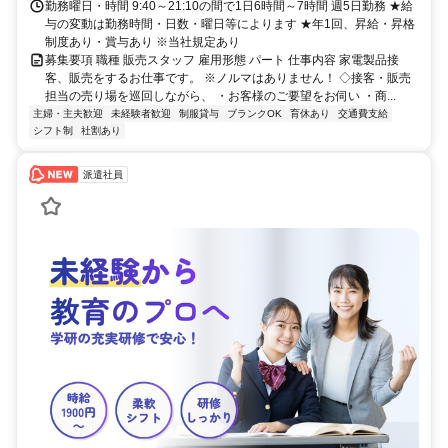
勤務曜日・時間 9:40～21:10の間で1日6時間～7時間 週5日勤務 ★給
与の変動は勤務時間・日数・曜日等によります ★年1回、昇給・昇格
制度あり・賞与あり ※当社規定あり
募集要項 職種 販売スタッフ 雇用形態 パート 仕事内容 家電製品接
客、販売をするお仕事です。 ※ノルマはありません！ ◇接客・販売
担当の売り場を巡回しながら、 ・お客様のご要望をお伺い ・商...
主婦・主夫歓迎
未経験者歓迎
制服貸与
ブランクOK
育休あり
交通費支給
シフト制
社割あり
派遣社員