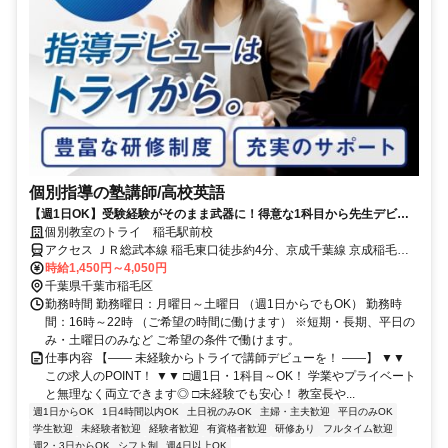
個別指導の塾講師/高校英語
【週1日OK】受験経験がそのまま武器に！得意な1科目から先生デビュ
ー
個別教室のトライ 稲毛駅前校
アクセス ＪＲ総武本線 稲毛東口徒歩約4分、京成千葉線 京成稲毛徒
歩約10分、千葉都市モノレール２号線 穴川（千葉県）出入口2徒歩約
時給1,450円～4,050円
23分
千葉県千葉市稲毛区
勤務時間 勤務曜日：月曜日～土曜日 （週1日からでもOK） 勤務時
間：16時～22時 （ご希望の時間に働けます） ※短期・長期、平日の
み・土曜日のみなど ご希望の条件で働けます。
仕事内容 【―― 未経験からトライで講師デビューを！ ――】 ▼▼
この求人のPOINT！ ▼▼ □週1日・1科目～OK！ 学業やプライベート
と無理なく両立できます◎ □未経験でも安心！ 教室長や...
週1日からOK
1日4時間以内OK
土日祝のみOK
主婦・主夫歓迎
平日のみOK
学生歓迎
未経験者歓迎
経験者歓迎
有資格者歓迎
研修あり
フルタイム歓迎
週2・3日からOK
シフト制
週4日以上OK