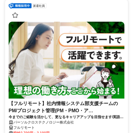
派遣社員
【フルリモート】社内情報システム部支援チームの
PM/プロジェクト管理(PM・PMO・ア
今までのご経験を活かして、更なるキャリアアップを目指せます/英語活
シ)_N260774362
かせる/大手通信会社勤務/フルリモートワーク/10月スタート
パーソルクロステクノロジー株式会社
フルリモート