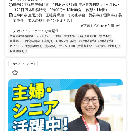
勤務時間詳細 実働時間：1日あたり8時間 平均勤務日数：1ヶ月あた
り21日 基本勤務時間：9時00分〜18時00分 （休憩：1時間）
仕事内容 雇用形態：正社員 職種：その他事務、貿易事務/国際事務/英
文事務 【求人の魅力ポイントまとめ】
――――――――――――――――――― ⭐英語を活かせる仕事 ⭐少
人数でアットホームな職場環...
業界未経験者歓迎
ランチタイム
主婦・主夫歓迎
バイク通勤OK
学歴不問
車通勤OK
固定時間制
転勤なし
経験不問
英語
未経験者歓迎
経験者歓迎
ネイルOK
食費補助あり
賞与あり
ブランクOK
交通費支給
長期歓迎
社割あり
長期休暇あり
アルバイト・パート