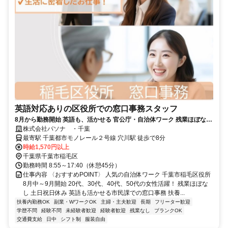
英語対応ありの区役所での窓口事務スタッフ
8月から勤務開始 英語も、活かせる 官公庁・自治体ワーク 残業ほぼなし
で扶養内勤務 月8日程度
株式会社パソナ ・千葉
最寄駅 千葉都市モノレール２号線 穴川駅 徒歩で8分
時給1,570円以上
千葉県千葉市稲毛区
勤務時間 8:55～17:40（休憩45分）
仕事内容 〈おすすめPOINT〉 人気の自治体ワーク 千葉市稲毛区役所
8月中～9月開始 20代、30代、40代、50代の女性活躍！ 残業ほぼな
し 土日祝日休み 英語も活かせる市民課での窓口事務 扶養...
扶養内勤務OK
副業・WワークOK
主婦・主夫歓迎
長期
フリーター歓迎
学歴不問
経験不問
未経験者歓迎
経験者歓迎
残業なし
ブランクOK
交通費支給
日中
シフト制
服装自由