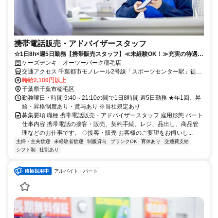
携帯電話販売・アドバイザースタッフ
☆1日8h×週5日勤務【携帯販売スタッフ】≪未経験OK！≫充実の待遇で
働きやすさ抜群◎
ケーズデンキ オーツーパーク稲毛店
交通アクセス 千葉都市モノレール2号線「スポーツセンター駅」徒歩
13分
時給2,100円以上
千葉県千葉市稲毛区
勤務曜日・時間 9:40～21:10の間で1日8時間 週5日勤務 ★年1回、昇
給・昇格制度あり・賞与あり ※当社規定あり
募集要項 職種 携帯電話販売・アドバイザースタッフ 雇用形態 パート
仕事内容 携帯電話の接客・販売、契約手続、レジ、品出し、商品管
理などのお仕事です。 ◇接客・販売 お客様のご要望をお伺いし...
主婦・主夫歓迎
未経験者歓迎
制服貸与
ブランクOK
育休あり
交通費支給
シフト制
社割あり
アルバイト・パート