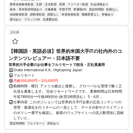
業界未経験者歓迎
主婦・主夫歓迎
長期
フリーター歓迎
社会保険あり
産休・育休取得実績あり
大量募集
学歴不問
車通勤OK
固定時間制
転勤なし
未経験者歓迎
経験者歓迎
残業なし
有資格者歓迎
職種変更なし
研修あり
賞与あり
ブランクOK
交通費支給
正社員
【韓国語・英語必須】世界的米国大手ITの社内外のコ
ンテンツレビュアー・日本語不要
世界的大手企業のお仕事をフルリモートで担当・正社員雇用
Drake International K.K., Highspring Japan
フルリモート
月給300,000円～325,000円
勤務時間・曜日: アメリカ拠点と連携し、グローバルな環境で働く正
社員を募集します。 完全リモートワークです。 業務時間は日本時間:
午前7時00分〜午後4時00分 (休憩1時間含む） 5－6月...
仕事内容: このポジションでは世界的大手IT企業の広告コンテンツの
管理・最適化を行うチームの一員として、データ分析やクライアント
のポリシー遵守を確認し、顧客のウェブサイトへの流入数増加に貢献
していた...
固定時間制
フルリモート
昇給あり