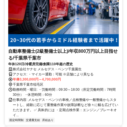
自動車整備士(2級整備士以上)/年収800万円以上目指せ
る/千葉県千葉市
年休120日/冷暖房完備/創業110年超の歴史
株式会社ヤナセ メルセデス・ベンツ千葉園生
アクセス: ・マイカー通勤：可能 ※店舗により異なる
年俸3,300,000円～4,700,000円
千葉県千葉市稲毛区
勤務時間・曜日: ・労働時間：09:30～18:00（所定労働時間：7時間
30分） ・休憩時間：60分
仕事内容: メルセデス・ベンツの車検／点検整備や一般整備からスタ
ートし、経験に応じて重整備作業や故障診断など徐々に幅を広げてい
ただきます。 ✅ 具体的には ・定期点検作業：エンジン／ブレーキオ
イ...
固定時間制
交通費支給
昇給あり