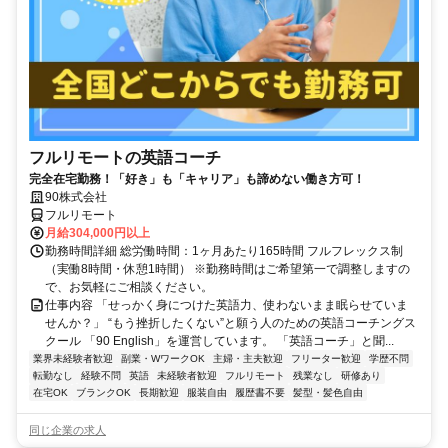
フルリモートの英語コーチ
完全在宅勤務！「好き」も「キャリア」も諦めない働き方可！
90株式会社
フルリモート
月給304,000円以上
勤務時間詳細 総労働時間：1ヶ月あたり165時間 フルフレックス制
（実働8時間・休憩1時間） ※勤務時間はご希望第一で調整しますの
で、お気軽にご相談ください。
仕事内容 「せっかく身につけた英語力、使わないまま眠らせていま
せんか？」 “もう挫折したくない”と願う人のための英語コーチングス
クール 「90 English」を運営しています。 「英語コーチ」と聞...
業界未経験者歓迎
副業・WワークOK
主婦・主夫歓迎
フリーター歓迎
学歴不問
転勤なし
経験不問
英語
未経験者歓迎
フルリモート
残業なし
研修あり
在宅OK
ブランクOK
長期歓迎
服装自由
履歴書不要
髪型・髪色自由
同じ企業の求人