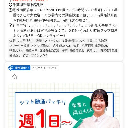
千葉県千葉市稲毛区
勤務時間詳細 ⏰14:00〜20:00の間で 1日3時間～OK/週3日～OK ⭐遅
番できる方大歓迎！ ※扶養内での勤務歓迎 ※他シフト時間相談可能
☕休憩時間 拘束時間6時間以上8時間未満の場合4...
仕事内容 ･:･｡＊｡･:･｡＊｡･:･｡＊｡･:･｡＊｡･:･｡＊｡･:･ ✨新規大募集スター
ト✨ 資格があれば実務経験なくてもＯＫ❗✨ うれしい時給アップ制度
あり♪ ✨週3日～OKでプライベート...
短期（3ヵ月以内）
副業・WワークOK
1日4時間以内OK
主婦・主夫歓迎
フリーター歓迎
バイク通勤OK
給料前払いOK
短期
学歴不問
車通勤OK
職場見学可
経験不問
交通費全額支給
午前
経験者歓迎
残業なし
有資格者歓迎
研修あり
夕方
ブランクOK
アルバイト・パート