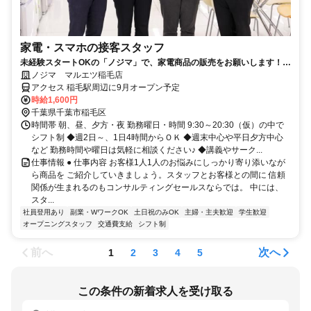
家電・スマホの接客スタッフ
未経験スタートOKの「ノジマ」で、家電商品の販売をお願いします！身
近な商品で、覚えやすい◎
ノジマ マルエツ稲毛店
アクセス 稲毛駅周辺に9月オープン予定
時給1,600円
千葉県千葉市稲毛区
時間帯 朝、昼、夕方・夜 勤務曜日・時間 9:30～20:30（仮）の中で
シフト制 ◆週2日～、1日4時間からＯＫ ◆週末中心や平日夕方中心
など 勤務時間や曜日は気軽に相談ください♪ ◆講義やサーク...
仕事情報 ● 仕事内容 お客様1人1人のお悩みにしっかり寄り添いなが
ら商品を ご紹介していきましょう。スタッフとお客様との間に 信頼
関係が生まれるのもコンサルティングセールスならでは。 中には、
スタ...
社員登用あり
副業・WワークOK
土日祝のみOK
主婦・主夫歓迎
学生歓迎
オープニングスタッフ
交通費支給
シフト制
前へ
次へ
1
2
3
4
5
この条件の新着求人を受け取る