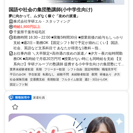
国語や社会の集団塾講師(小中学生向け)
夢に向かって、ムダなく稼ぐ「攻めの派遣」
株式会社学研エル・スタッフィング
時給1,900円以上
千葉県千葉市稲毛区
勤務時間 16:30～22:00 ■実働5時間30分 ■授業前後の給与もしっかり
支給 ■週2日～勤務OK 【固定シフト制で予定が崩れにくい】 国語、
社会、英語など文系科目で あなたが得意な1教科～指...
お仕事内容 ＼大卒限定×高待遇の攻めの派遣／ ■夕方～夜の短時間勤
務OK ■高時給で月収20万円可 ■授業がない時にも同時給を支給 【文
系向け】学研グループの塾講師 提携する小中学生向けの集団塾にて...
業界未経験者歓迎
長期
フリーター歓迎
シフト自由
固定時間制
職場見学可
平日のみOK
学生歓迎
転勤なし
経験不問
未経験者歓迎
夜間
研修あり
夕方
社会保険完備
交通費支給
長期歓迎
フルタイム歓迎
週2・3日からOK
固定シフト制
派遣社員