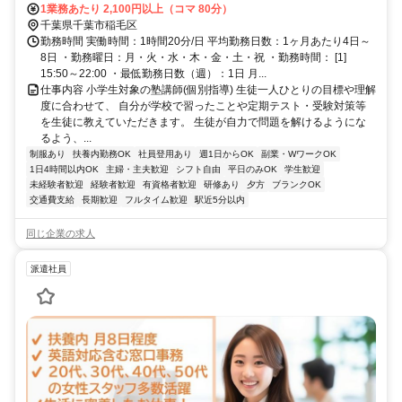
1業務あたり 2,100円以上（コマ 80分）
千葉県千葉市稲毛区
勤務時間 実働時間：1時間20分/日 平均勤務日数：1ヶ月あたり4日～
8日 ・勤務曜日：月・火・水・木・金・土・祝 ・勤務時間： [1]
15:50～22:00 ・最低勤務日数（週）：1日 月...
仕事内容 小学生対象の塾講師(個別指導) 生徒一人ひとりの目標や理解
度に合わせて、 自分が学校で習ったことや定期テスト・受験対策等
を生徒に教えていただきます。 生徒が自力で問題を解けるようにな
るよう、...
制服あり
扶養内勤務OK
社員登用あり
週1日からOK
副業・WワークOK
1日4時間以内OK
主婦・主夫歓迎
シフト自由
平日のみOK
学生歓迎
未経験者歓迎
経験者歓迎
有資格者歓迎
研修あり
夕方
ブランクOK
交通費支給
長期歓迎
フルタイム歓迎
駅近5分以内
同じ企業の求人
派遣社員