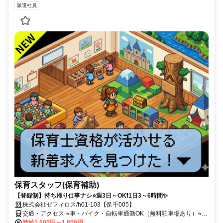
派遣社員
保育スタッフ(保育補助)
【登録制】持ち帰り仕事ナシ⭐週3日～OK❗1日3～6時間✨
株式会社ゼフィロス/h01-103【保千005】
交通・アクセス ⭐車・バイク・自転車通勤OK（無料駐車場あり）⭐交
通費全額支給 ⭐お給料即払いOK♪
時給1,600円～1,800円