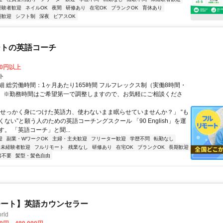
経験者歓迎
ネイルOK
夜間
研修あり
在宅OK
ブランクOK
育休あり
期歓迎
シフト制
深夜
ピアスOK
ートの英語コーチ
00円以上
ト
細 総労働時間：1ヶ月あたり165時間 フルフレックス制（実働8時間・
） ※勤務時間はご希望第一で調整しますので、お気軽にご相談くださ
「せっかく身につけた英語力、使わないまま眠らせていませんか？」 “も
ない”と願う人のための英語コーチングスクール 「90 English」を運
。 「英語コーチ」と聞...
迎
副業・WワークOK
主婦・主夫歓迎
フリーター歓迎
学歴不問
転勤なし
未経験者歓迎
フルリモート
残業なし
研修あり
在宅OK
ブランクOK
長期歓迎
書不要
髪型・髪色自由
モート】英語カウンセラー
rld