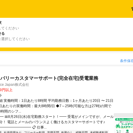
駅
してください
せる
を選択してください
条件保
バリーカスタマーサポート(完全在宅)受電業務
ance Japan株式会社
00円以上
ト
 実働時間：1日あたり8時間 平均勤務日数：1ヶ月あたり20日 〜 21日
日あたりの実働時間：最大8時間/日 ◆7～25時(可能な方は27時)の間で
時間のシフ...
━ 📅8月26日(水)在宅勤務スタート！━━ 受電がメインですが、メール
分！ 電話とメールのバランスよく働けるカスタマーサポートです♪
━━━━━━━━ 📋 仕事...
迎
社員登用あり
フリーター歓迎
学歴不問
転勤なし
経験不問
未経験者歓迎