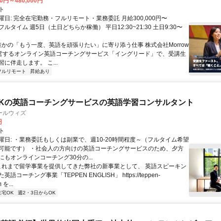
00円～480,000円
ト
日: 完全在宅勤務・フルリモート・業務委託 月給300,000円〜
円 フルタイム 週5日（土日どちらか稼働） 平日12:30~21:30 土日9:30〜
 誰かの「もう一度、英語を頑張りたい」に寄り添う仕事 株式会社Morrow
が運営するオンライン英語コーチングサービス「イングリード」で、受講生
に伴走します。 こ...
フルリモート
昇給あり
Kの英語コーチングサービスの英語学習コンサルタント
ールウィズ
円
ト
曜日: ・業務委託もしくは副業で、週10-20時間程度～（フルタイム希望
可能です） ・社会人の方向けの英語コーチングサービスのため、夕方
もオンラインコーチング30分の...
 これまで留学事業を提供してきた弊社の新事業として、 英語スピーキン
語コーチング事業「TEPPEN ENGLISH」 https://teppen-
 を...
在宅OK
週2・3日からOK