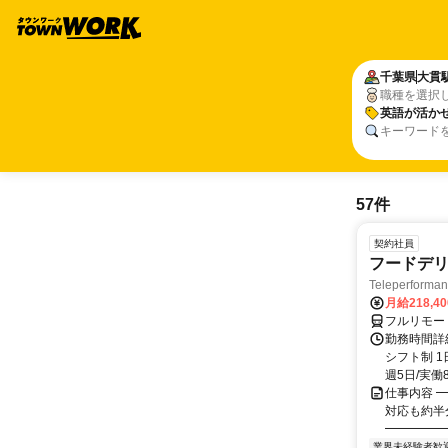
千葉県
大貫
職種を選択
英語が活か
キーワード
57件
契約社員
フードデリ
Teleperform
月給218,4
フルリモー
勤務時間詳細
シフト制 1
週5日/実働8
仕事内容 ━
対応も約半
━━━━━━
業界未経験者歓