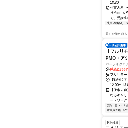
18:30
仕事内容:
社Morro
で、受講生
社員登用あり
同じ企業の求人
【フルリモ
PMO・アシ)
パーソルクロ
時給2,700
フルリモー
【勤務時間】
12:00〜13:
【仕事内容
なるキャリ
ートワーク 
長期
産休・育
交通費支給
駅
契約社員