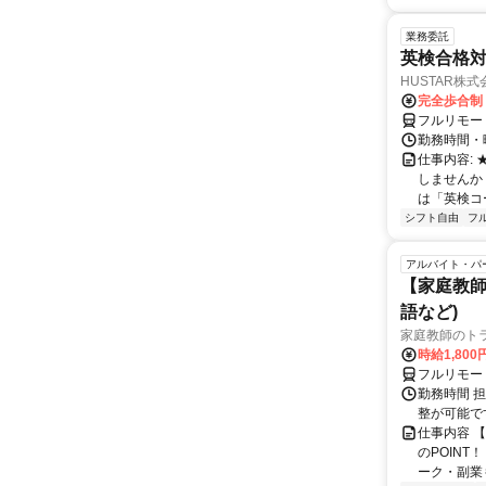
業務委託
英検合格
HUSTAR株式
完全歩合制
フルリモー
勤務時間・曜
仕事内容:
しませんか
は「英検コ
シフト自由
フ
アルバイト・パ
【家庭教師
語など)
家庭教師のト
時給1,800
フルリモー
勤務時間 
整が可能で
仕事内容 
のPOINT
ーク・副業も