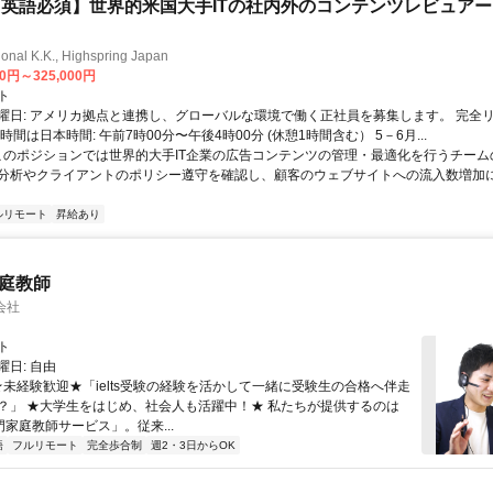
英語必須】世界的米国大手ITの社内外のコンテンツレビュア
ional K.K., Highspring Japan
00円～325,000円
ト
曜日: アメリカ拠点と連携し、グローバルな環境で働く正社員を募集します。 完全
時間は日本時間: 午前7時00分〜午後4時00分 (休憩1時間含む） 5－6月...
 このポジションでは世界的大手IT企業の広告コンテンツの管理・最適化を行うチー
分析やクライアントのポリシー遵守を確認し、顧客のウェブサイトへの流入数増加
ルリモート
昇給あり
家庭教師
会社
ト
日: 自由
 ★未経験歓迎★「ielts受験の経験を活かして一緒に受験生の合格へ伴走
？」 ★大学生をはじめ、社会人も活躍中！★ 私たちが提供するのは
専門家庭教師サービス」。従来...
語
フルリモート
完全歩合制
週2・3日からOK