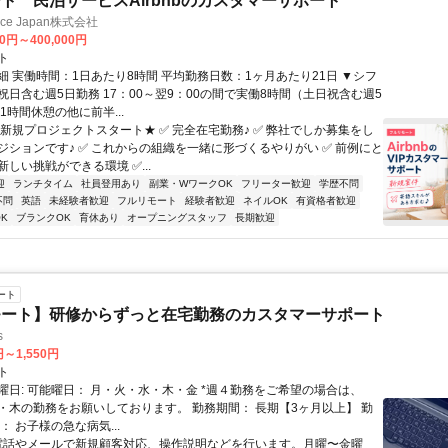
ト 民泊サービスAirbnbのカスタマーサポート
ance Japan株式会社
00円～400,000円
ト
細 実働時間：1日あたり8時間 平均勤務日数：1ヶ月あたり21日 ▼シフ
祝日含む週5日勤務 17：00～翌9：00の間で実働8時間（土日祝含む週5
1時間休憩の他に前半...
★新規プロジェクトスタート★ ✅ 完全在宅勤務♪ ✅ 弊社でしか募集をし
ジションです♪ ✅ これからの組織を一緒に形づくるやりがい ✅ 前例にと
しい挑戦ができる環境 ✅...
迎
ランチタイム
社員登用あり
副業・WワークOK
フリーター歓迎
学歴不問
不問
英語
未経験者歓迎
フルリモート
経験者歓迎
ネイルOK
有資格者歓迎
K
ブランクOK
育休あり
オープニングスタッフ
長期歓迎
ート
モート】研修からずっと在宅勤務のカスタマーサポート
s
円～1,550円
ト
曜日: 可能曜日： 月・火・水・木・金 *週４勤務をご希望の場合は、
・木の勤務をお願いしております。 勤務期間： 長期【3ヶ月以上】 勤
： お子様の急な病気...
 電話やメールで新規顧客対応、操作説明などを行います。月曜〜金曜