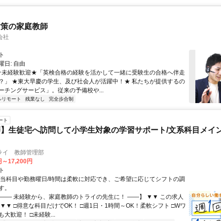
対策の家庭教師
会社
ト
日: 自由
 ★未経験歓迎★「英検合格の経験を活かして一緒に受験生の合格へ伴走
？」 ★東大早慶の学生、及び社会人が活躍中！★ 私たちが提供するの
ーチングサービス」。従来の予備校や...
ルリモート
残業なし
完全歩合制
ート
】生徒宅へ訪問して小学生対象の学習サポート/文系科目メイン
ライ 教師管理部
円～17,200円
ト
担当科目や勤務曜日/時間は柔軟に対応でき、ご希望に応じてシフトの調
す。
【―― 未経験から、家庭教師のトライの先生に！ ――】 ▼▼ この求人
！ ▼▼ □得意な科目だけでOK！ □週1日・1時間～OK！柔軟シフト □Wワ
大歓迎！ □未経験...