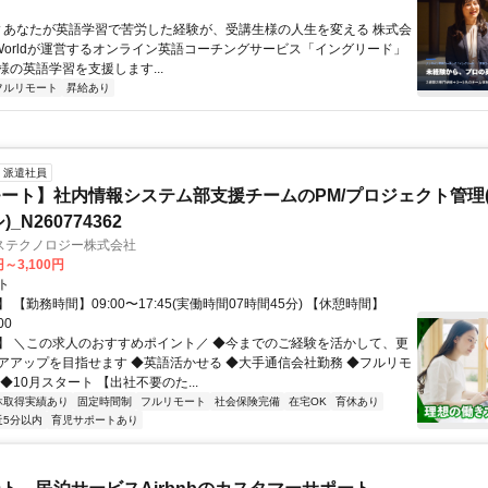
 ▼あなたが英語学習で苦労した経験が、受講生様の人生を変える 株式会
w Worldが運営するオンライン英語コーチングサービス「イングリード」
様の英語学習を支援します...
フルリモート
昇給あり
派遣社員
ート】社内情報システム部支援チームのPM/プロジェクト管理(
_N260774362
ステクノロジー株式会社
円～3,100円
ト
 【勤務時間】09:00〜17:45(実働時間07時間45分) 【休憩時間】
00
】 ＼この求人のおすすめポイント／ ◆今までのご経験を活かして、更
アアップを目指せます ◆英語活かせる ◆大手通信会社勤務 ◆フルリモ
◆10月スタート 【出社不要のた...
休取得実績あり
固定時間制
フルリモート
社会保険完備
在宅OK
育休あり
近5分以内
育児サポートあり