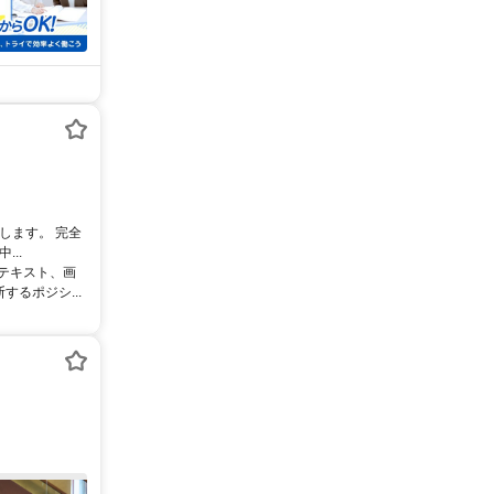
します。 完全
..
るテキスト、画
るポジシ...