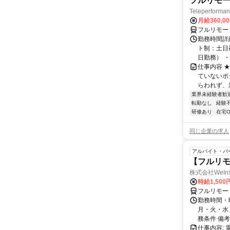
フルリモー
Teleperform
月給360,0
フルリモー
勤務時間詳
ト制：土日
日勤務） ・
仕事内容 
ていないポ
らわれず、新
業界未経験者歓
転勤なし
経験
研修あり
在宅O
同じ企業の求人
アルバイト・パ
【フルリ
株式会社WeIn
時給1,500
フルリモー
勤務時間・
月・火・水
務条件 備考
仕事内容: