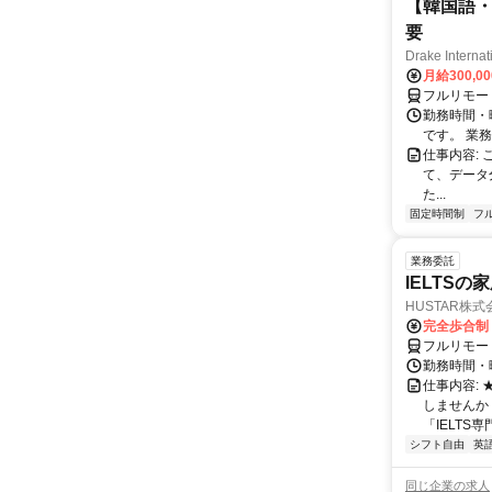
【韓国語・
要
Drake Internat
月給300,0
フルリモー
勤務時間・
です。 業務
仕事内容:
て、データ
た...
固定時間制
フ
業務委託
IELTSの
HUSTAR株式
完全歩合制
フルリモー
勤務時間・曜
仕事内容:
しませんか
「IELTS
シフト自由
英
同じ企業の求人