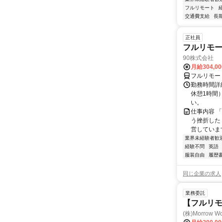
フルリモート
交通費支給
長
正社員
フルリモ
90株式会社
月給304,0
フルリモー
勤務時間詳
休憩1時間
い。
仕事内容 
う挫折したく
営しています
業界未経験者歓
経験不問
英語
服装自由
履歴
同じ企業の求人
業務委託
【フルリ
(株)Morrow Wo