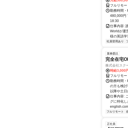
月給300,0
フルリモー
勤務時間・曜
480,000
18:30
仕事内容:
World
様の英語学習
社員登用あり
業務委託
完全在宅O
株式会社スク
時給3,000
フルリモー
勤務時間・
の方も検討
以降や土日に
仕事内容:
グに特化した英
english.com
フルリモート
正社員