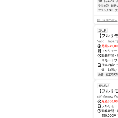
週1日からOK
学生歓迎
転勤
ブランクOK
交
同じ企業の求人
正社員
【フルリモ
Vaco Japa
月給249,0
フルリモー
勤務時間・
リモートワ
仕事内容:
像、動画な
急募
固定時間
業務委託
【フルリモ
(株)Morrow Wo
月給300,0
フルリモー
勤務時間・曜
450,000