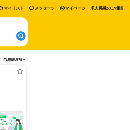
マイリスト
メッセージ
マイページ
求人掲載のご相談
存
関連度順