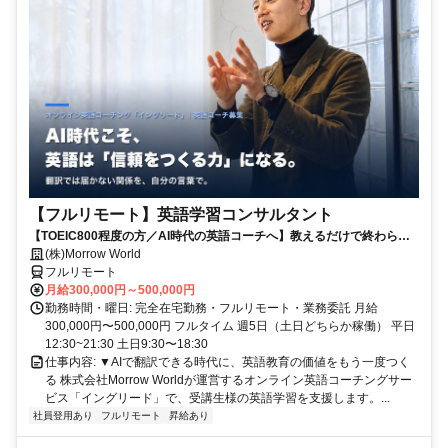
【フルリモート】英語学習コンサルタント
【TOEIC800程度の方／AI時代の英語コーチへ】教えるだけで終わらな
い。受講生の学習習慣と“自分の言葉で伝える力”を育てるお仕事です
(株)Morrow World
フルリモート
月給300,000円～500,000円
勤務時間・曜日: 完全在宅勤務・フルリモート・業務委託 月給
300,000円〜500,000円 フルタイム 週5日（土日どちらか稼働） 平日
12:30~21:30 土日9:30〜18:30
仕事内容: ▼AIで翻訳できる時代に、英語教育の価値をもう一度つく
る 株式会社Morrow Worldが運営するオンライン英語コーチングサー
ビス「イングリード」で、受講生様の英語学習を支援します。...
社員登用あり
フルリモート
昇給あり