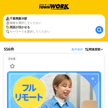
千葉県
新木駅
職種を選択してください
英語が活かせる
キーワードを選択してください
556件
条件保存
関連度順
正社員