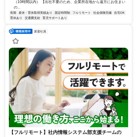
（10時間以内） 【出社不要のため、企業所在地から遠方にお住まい
の...
長期
産休・育休取得実績あり
固定時間制
フルリモート
社会保険完備
在宅OK
育休あり
交通費支給
育児サポートあり
派遣社員
【フルリモート】社内情報システム部支援チームの