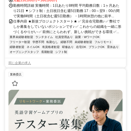
月給330,000円～360,000円
勤務時間詳細 実働時間：1日あたり8時間 平均勤務日数：1ヶ月あた
り21日 ▼シフト制：土日祝日含む週5日勤務 17：00～翌9：00の間
で実働8時間（土日祝含む週5日勤務） ・1時間休憩の他に前半...
仕事内容 ★新規プロジェクトスタート★ ✅ 完全在宅勤務♪ ✅ 弊社で
しか募集をしていないポジションです♪ ✅ これからの組織を一緒に形
づくるやりがい ✅ 前例にとらわれず、新しい挑戦ができる環境 ✅...
業界未経験者歓迎
ランチタイム
社員登用あり
副業・WワークOK
フリーター歓迎
学歴不問
転勤なし
経験不問
未経験者歓迎
フルリモート
経験者歓迎
ネイルOK
有資格者歓迎
研修あり
在宅OK
ブランクOK
育休あり
オープニングスタッフ
長期歓迎
シフト制
同じ企業の求人
業務委託