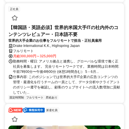
正社員
【韓国語・英語必須】世界的米国大手ITの社内外のコ
ンテンツレビュアー・日本語不要
世界的大手企業のお仕事をフルリモートで担当・正社員雇用
Drake International K.K., Highspring Japan
フルリモート
月給300,000円～325,000円
勤務時間・曜日: アメリカ拠点と連携し、グローバルな環境で働く正
社員を募集します。 完全リモートワークです。 業務時間は日本時間:
午前7時00分〜午後4時00分 (休憩1時間含む） 5－6月...
仕事内容: このポジションでは世界的大手IT企業の広告コンテンツの
管理・最適化を行うチームの一員として、データ分析やクライアント
のポリシー遵守を確認し、顧客のウェブサイトへの流入数増加に貢献
していた...
固定時間制
フルリモート
昇給あり
派遣社員