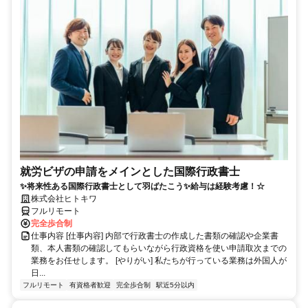
就労ビザの申請をメインとした国際行政書士
✨将来性ある国際行政書士として羽ばたこう✨給与は経験考慮！☆
株式会社ヒトキワ
フルリモート
完全歩合制
仕事内容 [仕事内容] 内部で行政書士の作成した書類の確認や企業書
類、本人書類の確認してもらいながら行政資格を使い申請取次までの
業務をお任せします。 [やりがい] 私たちが行っている業務は外国人が
日...
フルリモート
有資格者歓迎
完全歩合制
駅近5分以内