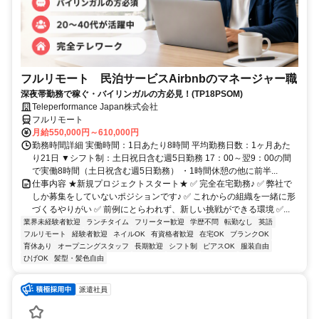
フルリモート 民泊サービスAirbnbのマネージャー職
深夜帯勤務で稼ぐ・バイリンガルの方必見！(TP18PSOM)
Teleperformance Japan株式会社
フルリモート
月給550,000円～610,000円
勤務時間詳細 実働時間：1日あたり8時間 平均勤務日数：1ヶ月あた
り21日 ▼シフト制：土日祝日含む週5日勤務 17：00～翌9：00の間
で実働8時間（土日祝含む週5日勤務） ・1時間休憩の他に前半...
仕事内容 ★新規プロジェクトスタート★ ✅ 完全在宅勤務♪ ✅ 弊社で
しか募集をしていないポジションです♪ ✅ これからの組織を一緒に形
づくるやりがい ✅ 前例にとらわれず、新しい挑戦ができる環境 ✅...
業界未経験者歓迎
ランチタイム
フリーター歓迎
学歴不問
転勤なし
英語
フルリモート
経験者歓迎
ネイルOK
有資格者歓迎
在宅OK
ブランクOK
育休あり
オープニングスタッフ
長期歓迎
シフト制
ピアスOK
服装自由
ひげOK
髪型・髪色自由
派遣社員