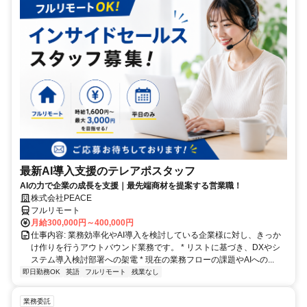
最新AI導入支援のテレアポスタッフ
AIの力で企業の成長を支援｜最先端商材を提案する営業職！
株式会社PEACE
フルリモート
月給300,000円～400,000円
仕事内容: 業務効率化やAI導入を検討している企業様に対し、きっか
け作りを行うアウトバウンド業務です。 * リストに基づき、DXやシ
ステム導入検討部署への架電 * 現在の業務フローの課題やAIへの...
即日勤務OK
英語
フルリモート
残業なし
業務委託