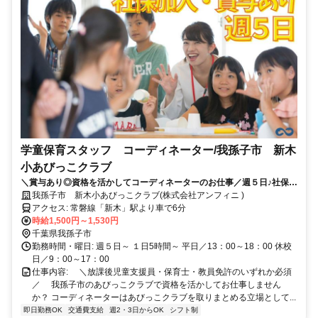
学童保育スタッフ コーディネーター/我孫子市 新木
小あびっこクラブ
＼賞与あり◎資格を活かしてコーディネーターのお仕事／週５日♪社保加
入！全体を把握する立場でお仕事◎
我孫子市 新木小あびっこクラブ(株式会社アンフィニ )
アクセス: 常磐線「新木」駅より車で6分
時給1,500円～1,530円
千葉県我孫子市
勤務時間・曜日: 週５日～ １日5時間～ 平日／13：00～18：00 休校
日／9：00～17：00
仕事内容: ⠀ ＼放課後児童支援員・保育士・教員免許のいずれか必須
／ ⠀ 我孫子市のあびっこクラブで資格を活かしてお仕事しません
か？ コーディネーターはあびっこクラブを取りまとめる立場として...
即日勤務OK
交通費支給
週2・3日からOK
シフト制