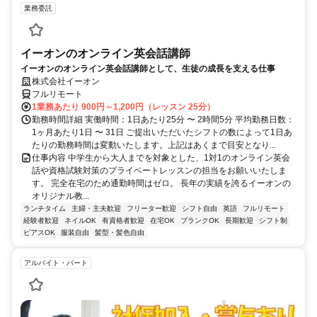
業務委託
イーオンのオンライン英会話講師
イーオンのオンライン英会話講師として、生徒の成長を支える仕事
株式会社イーオン
フルリモート
1業務あたり 900円～1,200円（レッスン 25分）
勤務時間詳細 実働時間：1日あたり25分 〜 2時間5分 平均勤務日数：
1ヶ月あたり1日 〜 31日 ご提出いただいたシフトの数によって1日あ
たりの勤務時間は変動いたします。上記はあくまで目安となり...
仕事内容 中学生から大人までを対象とした、1対1のオンライン英会
話や資格試験対策のプライベートレッスンの担当をお願いいたしま
す。 完全在宅のため通勤時間はゼロ。 長年の実績を誇るイーオンの
オリジナル教...
ランチタイム
主婦・主夫歓迎
フリーター歓迎
シフト自由
英語
フルリモート
経験者歓迎
ネイルOK
有資格者歓迎
在宅OK
ブランクOK
長期歓迎
シフト制
ピアスOK
服装自由
髪型・髪色自由
アルバイト・パート