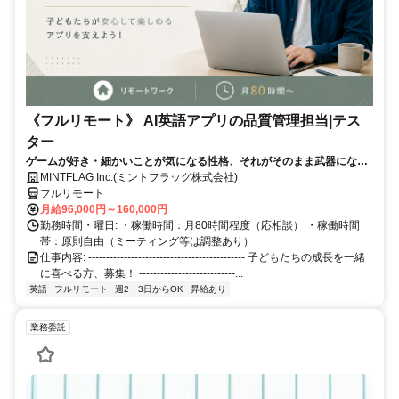
《フルリモート》 AI英語アプリの品質管理担当|テス
ター
ゲームが好き・細かいことが気になる性格、それがそのまま武器になる
仕事です！
MINTFLAG Inc.(ミントフラッグ株式会社)
フルリモート
月給96,000円～160,000円
勤務時間・曜日: ・稼働時間：月80時間程度（応相談） ・稼働時間
帯：原則自由（ミーティング等は調整あり）
仕事内容: -------------------------------------------- 子どもたちの成長を一緒
に喜べる方、募集！ ---------------------------...
英語
フルリモート
週2・3日からOK
昇給あり
業務委託