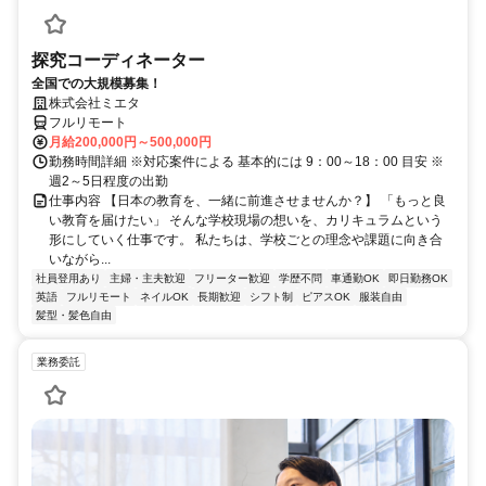
探究コーディネーター
全国での大規模募集！
株式会社ミエタ
フルリモート
月給200,000円～500,000円
勤務時間詳細 ※対応案件による 基本的には 9：00～18：00 目安 ※
週2～5日程度の出勤
仕事内容 【日本の教育を、一緒に前進させませんか？】 「もっと良
い教育を届けたい」 そんな学校現場の想いを、カリキュラムという
形にしていく仕事です。 私たちは、学校ごとの理念や課題に向き合
いながら...
社員登用あり
主婦・主夫歓迎
フリーター歓迎
学歴不問
車通勤OK
即日勤務OK
英語
フルリモート
ネイルOK
長期歓迎
シフト制
ピアスOK
服装自由
髪型・髪色自由
業務委託