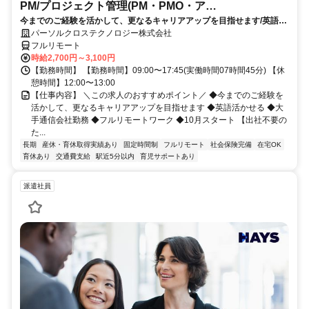
PM/プロジェクト管理(PM・PMO・ア
今までのご経験を活かして、更なるキャリアアップを目指せます/英語活
シ)_N260774362
かせる/大手通信会社勤務/フルリモートワーク/10月スタート
パーソルクロステクノロジー株式会社
フルリモート
時給2,700円～3,100円
【勤務時間】 【勤務時間】09:00〜17:45(実働時間07時間45分) 【休
憩時間】12:00〜13:00
【仕事内容】 ＼この求人のおすすめポイント／ ◆今までのご経験を
活かして、更なるキャリアアップを目指せます ◆英語活かせる ◆大
手通信会社勤務 ◆フルリモートワーク ◆10月スタート 【出社不要の
た...
長期
産休・育休取得実績あり
固定時間制
フルリモート
社会保険完備
在宅OK
育休あり
交通費支給
駅近5分以内
育児サポートあり
派遣社員