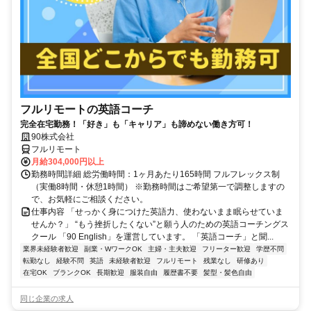
フルリモートの英語コーチ
完全在宅勤務！「好き」も「キャリア」も諦めない働き方可！
90株式会社
フルリモート
月給304,000円以上
勤務時間詳細 総労働時間：1ヶ月あたり165時間 フルフレックス制
（実働8時間・休憩1時間） ※勤務時間はご希望第一で調整しますの
で、お気軽にご相談ください。
仕事内容 「せっかく身につけた英語力、使わないまま眠らせていま
せんか？」 “もう挫折したくない”と願う人のための英語コーチングス
クール 「90 English」を運営しています。 「英語コーチ」と聞...
業界未経験者歓迎
副業・WワークOK
主婦・主夫歓迎
フリーター歓迎
学歴不問
転勤なし
経験不問
英語
未経験者歓迎
フルリモート
残業なし
研修あり
在宅OK
ブランクOK
長期歓迎
服装自由
履歴書不要
髪型・髪色自由
同じ企業の求人