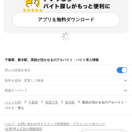
アプリを無料ダウンロード
千葉県、新木駅、英語が活かせるのアルバイト・バイト求人情報
求人の詳細を表示
条件を追加・変更して検索
市区町村を追加・変更
関連キーワード
完全在宅ワーク 全国
シール貼り 在宅
現在地周辺
ガチャガチャ
犬カフェ
千葉県
駅を追加・変更
バイトTOP
千葉県
我孫子市
新木駅
英語が活かせるのアルバイト・
千葉県
すべて
バイト・求人
千葉市
すべて
職種を追加・変更
JR武蔵野線
中央区
花見川区
稲毛区
若葉区
緑区
美浜区
南流山駅
新松戸駅
新八柱駅
東松戸駅
市川大野駅
船橋法典駅
西船橋駅
飲食・フードサービス
銚子市
市川市
船橋市
館山市
木更津市
松戸市
野田市
茂原市
成田市
佐倉市
東金市
特徴を追加・変更
飲食・フードサービス
すべて
ヘルプ・お問い合わせ
サイトマップ
利用規約・プライバシーポリシー
JR中央・総武線
旭市
習志野市
柏市
勝浦市
市原市
流山市
八千代市
我孫子市
鴨川市
鎌ケ谷市
ホールスタッフ
キッチンスタッフ
皿洗い・洗い場
精肉・鮮魚加工
給食調理
人気
[企業]求人広告の掲載相談
市川駅
本八幡駅
下総中山駅
西船橋駅
船橋駅
東船橋駅
津田沼駅
幕張本郷駅
幕張駅
君津市
富津市
浦安市
四街道市
袖ケ浦市
八街市
印西市
白井市
富里市
南房総市
雇用形態を追加・変更