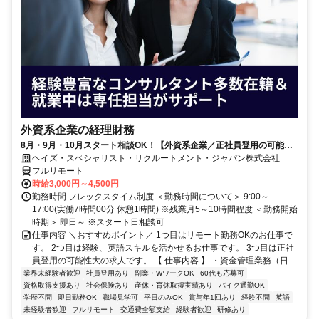
外資系企業の経理財務
8月・9月・10月スタート相談OK！【外資系企業／正社員登用の可能性
大／700万～800万／リモート勤務OK】経理財務
ヘイズ・スペシャリスト・リクルートメント・ジャパン株式会社
フルリモート
時給3,000円～4,500円
勤務時間 フレックスタイム制度 ＜勤務時間について＞ 9:00～
17:00(実働7時間00分 休憩1時間) ※残業月5～10時間程度 ＜勤務開始
時期＞ 即日～ ※スタート日相談可
仕事内容 ＼おすすめポイント／ 1つ目はリモート勤務OKのお仕事で
す。 2つ目は経験、英語スキルを活かせるお仕事です。 3つ目は正社
員登用の可能性大の求人です。 【 仕事内容 】 ・資金管理業務（日...
業界未経験者歓迎
社員登用あり
副業・WワークOK
60代も応募可
資格取得支援あり
社会保険あり
産休・育休取得実績あり
バイク通勤OK
学歴不問
即日勤務OK
職場見学可
平日のみOK
賞与年1回あり
経験不問
英語
未経験者歓迎
フルリモート
交通費全額支給
経験者歓迎
研修あり