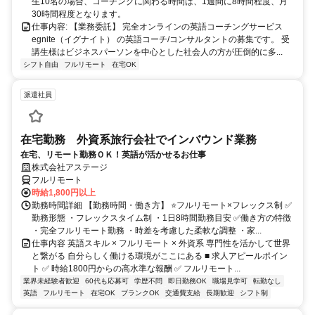
生10名の場合、コーチングに関わる時間は、1週間に8時間程度、月
30時間程度となります。
仕事内容: 【業務委託】 完全オンラインの英語コーチングサービス
egnite（イグナイト） の英語コーチ/コンサルタントの募集です。 受
講生様はビジネスパーソンを中心とした社会人の方が圧倒的に多...
シフト自由
フルリモート
在宅OK
派遣社員
在宅勤務 外資系旅行会社でインバウンド業務
在宅、リモート勤務ＯＫ！英語が活かせるお仕事
株式会社アステージ
フルリモート
時給1,800円以上
勤務時間詳細 【勤務時間・働き方】 ⭐フルリモート×フレックス制 ✅
勤務形態 ・フレックスタイム制 ・1日8時間勤務目安 ✅働き方の特徴
・完全フルリモート勤務 ・時差を考慮した柔軟な調整 ・家...
仕事内容 英語スキル × フルリモート × 外資系 専門性を活かして世界
と繋がる 自分らしく働ける環境がここにある ■ 求人アピールポイン
ト ✅ 時給1800円からの高水準な報酬 ✅ フルリモート...
業界未経験者歓迎
60代も応募可
学歴不問
即日勤務OK
職場見学可
転勤なし
英語
フルリモート
在宅OK
ブランクOK
交通費支給
長期歓迎
シフト制