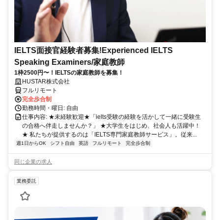
IELTS面接官経験者募集!Experienced IELTS
Speaking Examiners/家庭教師
1枠2500円〜！IELTSの家庭教師を募集！
HUSTAR株式会社
フルリモート
完全歩合制
勤務時間・曜日: 自由
仕事内容: ★未経験歓迎★「ielts受験の経験を活かして一緒に受験生
の合格へ伴走しませんか？」 ★大学生をはじめ、社会人も活躍中！
★ 私たちが提供するのは「IELTS専門家庭教師サービス」。従来...
週1日からOK
シフト自由
英語
フルリモート
完全歩合制
同じ企業の求人
業務委託