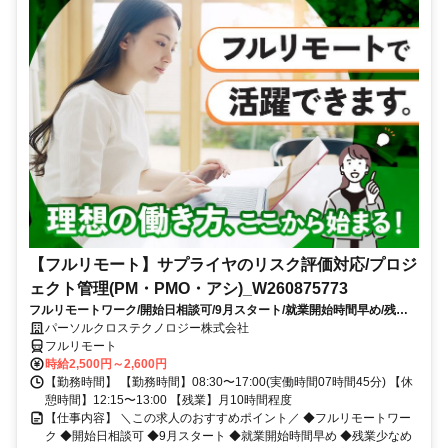
【フルリモート】サプライヤのリスク評価対応/プロジ
ェクト管理(PM・PMO・アシ)_W260875773
フルリモートワーク/開始日相談可/9月スタート/就業開始時間早め/残業
少なめ（10時間以内）
パーソルクロステクノロジー株式会社
フルリモート
時給2,500円～2,600円
【勤務時間】 【勤務時間】08:30〜17:00(実働時間07時間45分) 【休
憩時間】12:15〜13:00 【残業】月10時間程度
【仕事内容】 ＼この求人のおすすめポイント／ ◆フルリモートワー
ク ◆開始日相談可 ◆9月スタート ◆就業開始時間早め ◆残業少なめ