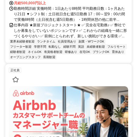
月給500,000円以上
勤務時間詳細 実働時間：1日あたり8時間 平均勤務日数：1ヶ月あた
り21日 ▼シフト制：土日祝日含む週5日勤務 17：00～翌9：00の間
で実働8時間（土日祝含む週5日勤務） ・1時間休憩の他に前半...
仕事内容 ★新規プロジェクトスタート★ ✅ 完全在宅勤務♪ ✅ 弊社で
しか募集をしていないポジションです♪ ✅ これからの組織を一緒に形
づくるやりがい ✅ 前例にとらわれず、新しい挑戦ができる環境 ✅...
業界未経験者歓迎
ランチタイム
社員登用あり
副業・WワークOK
フリーター歓迎
学歴不問
転勤なし
経験不問
英語
未経験者歓迎
フルリモート
経験者歓迎
ネイルOK
有資格者歓迎
研修あり
在宅OK
ブランクOK
育休あり
オープニングスタッフ
長期歓迎
正社員