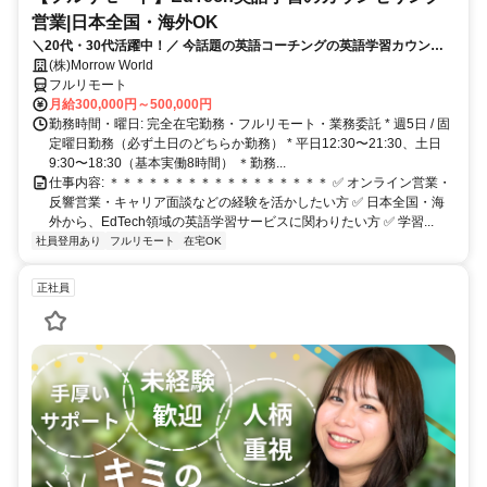
営業|日本全国・海外OK
＼20代・30代活躍中！／ 今話題の英語コーチングの英語学習カウンセ
ラー✨ 全国・海外どこからでも応募・勤務可能◎
(株)Morrow World
フルリモート
月給300,000円～500,000円
勤務時間・曜日: 完全在宅勤務・フルリモート・業務委託 * 週5日 / 固
定曜日勤務（必ず土日のどちらか勤務） * 平日12:30〜21:30、土日
9:30〜18:30（基本実働8時間） ＊勤務...
仕事内容: ＊＊＊＊＊＊＊＊＊＊＊＊＊＊＊＊＊ ✅ オンライン営業・
反響営業・キャリア面談などの経験を活かしたい方 ✅ 日本全国・海
外から、EdTech領域の英語学習サービスに関わりたい方 ✅ 学習...
社員登用あり
フルリモート
在宅OK
正社員