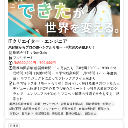
ITクリエイター・エンジニア
未経験からプロの道へ✨フルリモート×充実の研修あり！
株式会社TheNewGate
フルリモート
月給300,000円～700,000円
勤務時間詳細 総労働時間：1ヶ月あたり173時間 10:00～19:00 ※休
憩時間1時間（実働8時間） ※平均残業時間：月6時間（2023年度実
績） ※プロジェクトによってフレックスタイム制あり
仕事内容 ✨フルリモートも可能！自分らしく輝ける働き方◎ ✨社会人
デビューも歓迎！PC初心者でも安心スタート！ ✨独自の教育プログ
ラムで、エンジニアのゼロからプロへ ✨最新の技術で社会を支え、感
謝され...
業界未経験者歓迎
副業・WワークOK
資格取得支援あり
固定時間制
転勤なし
経験不問
未経験者歓迎
フルリモート
経験者歓迎
有資格者歓迎
研修あり
在宅OK
賞与あり
交通費支給
長期歓迎
長期休暇あり
服装自由
正社員