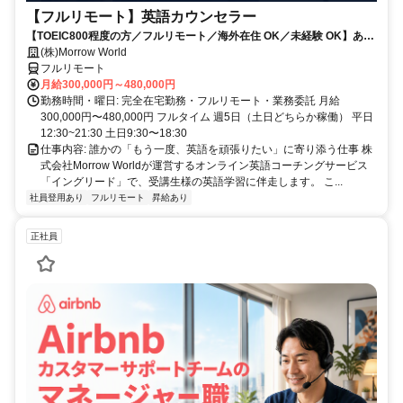
【フルリモート】英語カウンセラー
【TOEIC800程度の方／フルリモート／海外在住 OK／未経験 OK】あな
たが英語学習で経験した失敗も成功も。すべてが、受講生の人生を変え
(株)Morrow World
るお仕事です。
フルリモート
月給300,000円～480,000円
勤務時間・曜日: 完全在宅勤務・フルリモート・業務委託 月給
300,000円〜480,000円 フルタイム 週5日（土日どちらか稼働） 平日
12:30~21:30 土日9:30〜18:30
仕事内容: 誰かの「もう一度、英語を頑張りたい」に寄り添う仕事 株
式会社Morrow Worldが運営するオンライン英語コーチングサービス
「イングリード」で、受講生様の英語学習に伴走します。 こ...
社員登用あり
フルリモート
昇給あり
正社員