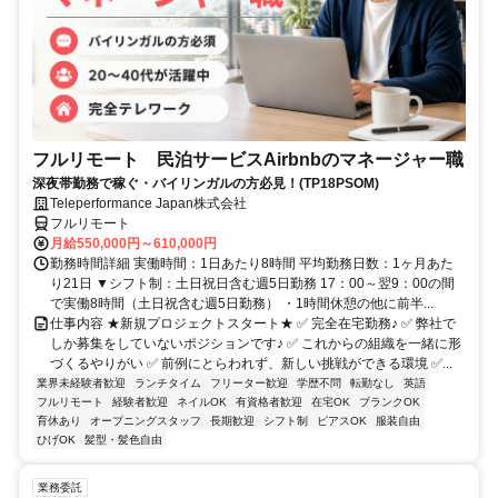
フルリモート 民泊サービスAirbnbのマネージャー職
深夜帯勤務で稼ぐ・バイリンガルの方必見！(TP18PSOM)
Teleperformance Japan株式会社
フルリモート
月給550,000円～610,000円
勤務時間詳細 実働時間：1日あたり8時間 平均勤務日数：1ヶ月あた
り21日 ▼シフト制：土日祝日含む週5日勤務 17：00～翌9：00の間
で実働8時間（土日祝含む週5日勤務） ・1時間休憩の他に前半...
仕事内容 ★新規プロジェクトスタート★ ✅ 完全在宅勤務♪ ✅ 弊社で
しか募集をしていないポジションです♪ ✅ これからの組織を一緒に形
づくるやりがい ✅ 前例にとらわれず、新しい挑戦ができる環境 ✅...
業界未経験者歓迎
ランチタイム
フリーター歓迎
学歴不問
転勤なし
英語
フルリモート
経験者歓迎
ネイルOK
有資格者歓迎
在宅OK
ブランクOK
育休あり
オープニングスタッフ
長期歓迎
シフト制
ピアスOK
服装自由
ひげOK
髪型・髪色自由
業務委託