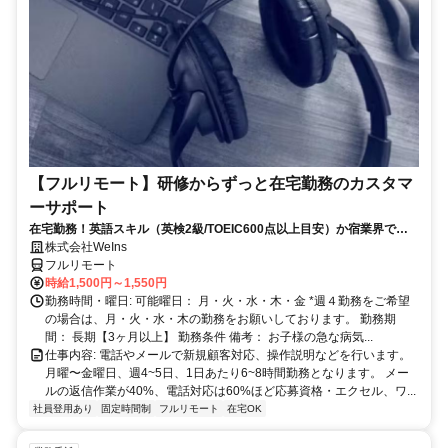
【フルリモート】研修からずっと在宅勤務のカスタマ
ーサポート
在宅勤務！英語スキル（英検2級/TOEIC600点以上目安）か宿業界での
就労経験のいずれか必須★週4〜OK◎
株式会社WeIns
フルリモート
時給1,500円～1,550円
勤務時間・曜日: 可能曜日： 月・火・水・木・金 *週４勤務をご希望
の場合は、月・火・水・木の勤務をお願いしております。 勤務期
間： 長期【3ヶ月以上】 勤務条件 備考： お子様の急な病気...
仕事内容: 電話やメールで新規顧客対応、操作説明などを行います。
月曜〜金曜日、週4~5日、1日あたり6~8時間勤務となります。 メー
ルの返信作業が40%、電話対応は60%ほど応募資格・エクセル、ワ...
社員登用あり
固定時間制
フルリモート
在宅OK