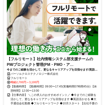
【フルリモート】社内情報システム部支援チームの
PM/プロジェクト管理(PM・PMO・ア
今までのご経験を活かして、更なるキャリアアップを目指せます/英語活
シ)_N260774362
かせる/大手通信会社勤務/フルリモートワーク/10月スタート
パーソルクロステクノロジー株式会社
フルリモート
時給2,700円～3,100円
【勤務時間】 【勤務時間】09:00〜17:45(実働時間07時間45分) 【休
憩時間】12:00〜13:00
【仕事内容】 ＼この求人のおすすめポイント／ ◆今までのご経験を
活かして、更なるキャリアアップを目指せます ◆英語活かせる ◆大
手通信会社勤務 ◆フルリモートワーク ◆10月スタート 【出社不要の