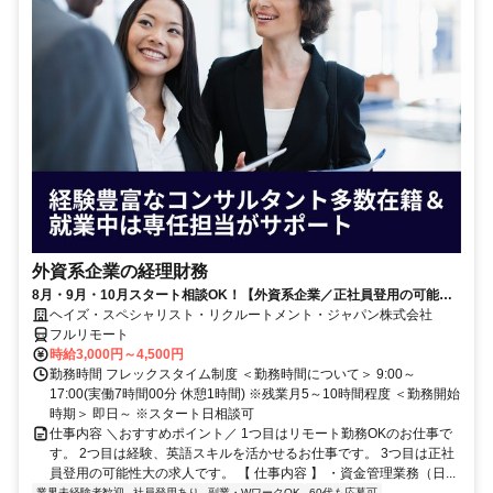
外資系企業の経理財務
8月・9月・10月スタート相談OK！【外資系企業／正社員登用の可能性
大／700万～800万／リモート勤務OK】経理財務
ヘイズ・スペシャリスト・リクルートメント・ジャパン株式会社
フルリモート
時給3,000円～4,500円
勤務時間 フレックスタイム制度 ＜勤務時間について＞ 9:00～
17:00(実働7時間00分 休憩1時間) ※残業月5～10時間程度 ＜勤務開始
時期＞ 即日～ ※スタート日相談可
仕事内容 ＼おすすめポイント／ 1つ目はリモート勤務OKのお仕事で
す。 2つ目は経験、英語スキルを活かせるお仕事です。 3つ目は正社
員登用の可能性大の求人です。 【 仕事内容 】 ・資金管理業務（日...
業界未経験者歓迎
社員登用あり
副業・WワークOK
60代も応募可