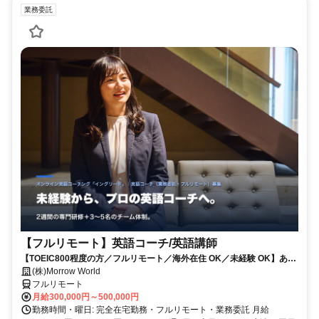
業務委託
【フルリモート】英語コーチ/英語講師
【TOEIC800程度の方／フルリモート／海外在住 OK／未経験 OK】あな
たが英語学習で経験した失敗も成功も。すべてが、受講生の人生を変え
(株)Morrow World
るお仕事です。
フルリモート
月給300,000円～500,000円
勤務時間・曜日: 完全在宅勤務・フルリモート・業務委託 月給