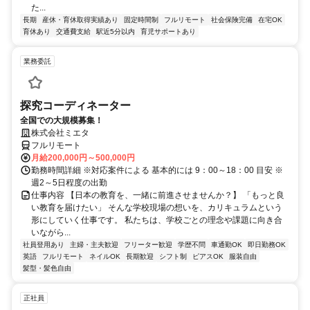
た...
長期
産休・育休取得実績あり
固定時間制
フルリモート
社会保険完備
在宅OK
育休あり
交通費支給
駅近5分以内
育児サポートあり
業務委託
探究コーディネーター
全国での大規模募集！
株式会社ミエタ
フルリモート
月給200,000円～500,000円
勤務時間詳細 ※対応案件による 基本的には 9：00～18：00 目安 ※
週2～5日程度の出勤
仕事内容 【日本の教育を、一緒に前進させませんか？】 「もっと良
い教育を届けたい」 そんな学校現場の想いを、カリキュラムという
形にしていく仕事です。 私たちは、学校ごとの理念や課題に向き合
いながら...
社員登用あり
主婦・主夫歓迎
フリーター歓迎
学歴不問
車通勤OK
即日勤務OK
英語
フルリモート
ネイルOK
長期歓迎
シフト制
ピアスOK
服装自由
髪型・髪色自由
正社員