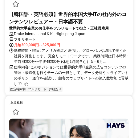
【韓国語・英語必須】世界的米国大手ITの社内外のコ
ンテンツレビュアー・日本語不要
世界的大手企業のお仕事をフルリモートで担当・正社員雇用
Drake International K.K., Highspring Japan
フルリモート
月給300,000円～325,000円
勤務時間・曜日: アメリカ拠点と連携し、グローバルな環境で働く正
社員を募集します。 完全リモートワークです。 業務時間は日本時間:
午前7時00分〜午後4時00分 (休憩1時間含む） 5－6月...
仕事内容: このポジションでは世界的大手IT企業の広告コンテンツの
管理・最適化を行うチームの一員として、データ分析やクライアント
のポリシー遵守を確認し、顧客のウェブサイトへの流入数増加に貢献
していた...
固定時間制
フルリモート
昇給あり
派遣社員