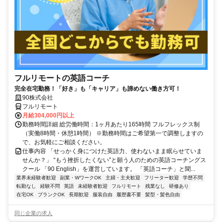
フルリモートの英語コーチ
完全在宅勤務！「好き」も「キャリア」も諦めない働き方可！
90株式会社
フルリモート
月給304,000円以上
勤務時間詳細 総労働時間：1ヶ月あたり165時間 フルフレックス制
（実働8時間・休憩1時間） ※勤務時間はご希望第一で調整しますの
で、お気軽にご相談ください。
仕事内容 「せっかく身につけた英語力、使わないまま眠らせていま
せんか？」 “もう挫折したくない”と願う人のための英語コーチングス
クール 「90 English」を運営しています。 「英語コーチ」と聞...
業界未経験者歓迎
副業・WワークOK
主婦・主夫歓迎
フリーター歓迎
学歴不問
転勤なし
経験不問
英語
未経験者歓迎
フルリモート
残業なし
研修あり
在宅OK
ブランクOK
長期歓迎
服装自由
履歴書不要
髪型・髪色自由
同じ企業の求人