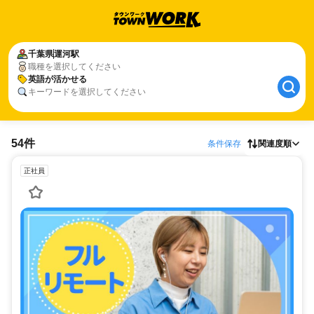
千葉県
運河駅
職種を選択してください
英語が活かせる
キーワードを選択してください
54件
条件保存
関連度順
正社員