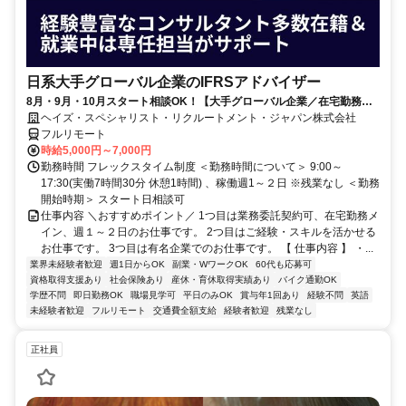
日系大手グローバル企業のIFRSアドバイザー
8月・9月・10月スタート相談OK！【大手グローバル企業／在宅勤務メ
イン／週1～2日勤務】IFRSアドバイザー
ヘイズ・スペシャリスト・リクルートメント・ジャパン株式会社
フルリモート
時給5,000円～7,000円
勤務時間 フレックスタイム制度 ＜勤務時間について＞ 9:00～
17:30(実働7時間30分 休憩1時間) 、稼働週1～２日 ※残業なし ＜勤務
開始時期＞ スタート日相談可
仕事内容 ＼おすすめポイント／ 1つ目は業務委託契約可、在宅勤務メ
イン、週１～２日のお仕事です。 2つ目はご経験・スキルを活かせる
お仕事です。 3つ目は有名企業でのお仕事です。 【 仕事内容 】 ・...
業界未経験者歓迎
週1日からOK
副業・WワークOK
60代も応募可
資格取得支援あり
社会保険あり
産休・育休取得実績あり
バイク通勤OK
学歴不問
即日勤務OK
職場見学可
平日のみOK
賞与年1回あり
経験不問
英語
未経験者歓迎
フルリモート
交通費全額支給
経験者歓迎
残業なし
正社員