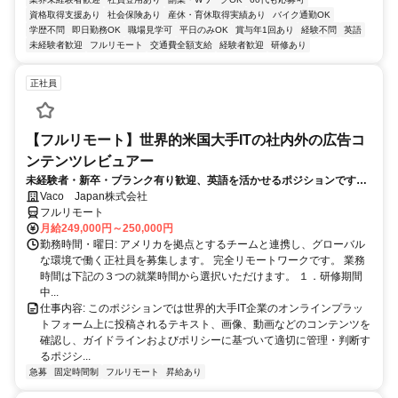
資格取得支援あり
社会保険あり
産休・育休取得実績あり
バイク通勤OK
学歴不問
即日勤務OK
職場見学可
平日のみOK
賞与年1回あり
経験不問
英語
未経験者歓迎
フルリモート
交通費全額支給
経験者歓迎
研修あり
正社員
【フルリモート】世界的米国大手ITの社内外の広告コ
ンテンツレビュアー
未経験者・新卒・ブランク有り歓迎、英語を活かせるポジションです。
完全リモート
Vaco Japan株式会社
フルリモート
月給249,000円～250,000円
勤務時間・曜日: アメリカを拠点とするチームと連携し、グローバル
な環境で働く正社員を募集します。 完全リモートワークです。 業務
時間は下記の３つの就業時間から選択いただけます。 １．研修期間
中...
仕事内容: このポジションでは世界的大手IT企業のオンラインプラッ
トフォーム上に投稿されるテキスト、画像、動画などのコンテンツを
確認し、ガイドラインおよびポリシーに基づいて適切に管理・判断す
るポジシ...
急募
固定時間制
フルリモート
昇給あり