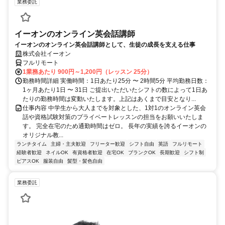
業務委託
イーオンのオンライン英会話講師
イーオンのオンライン英会話講師として、生徒の成長を支える仕事
株式会社イーオン
フルリモート
1業務あたり 900円～1,200円（レッスン 25分）
勤務時間詳細 実働時間：1日あたり25分 〜 2時間5分 平均勤務日数：
1ヶ月あたり1日 〜 31日 ご提出いただいたシフトの数によって1日あ
たりの勤務時間は変動いたします。上記はあくまで目安となり...
仕事内容 中学生から大人までを対象とした、1対1のオンライン英会
話や資格試験対策のプライベートレッスンの担当をお願いいたしま
す。 完全在宅のため通勤時間はゼロ。 長年の実績を誇るイーオンの
オリジナル教...
ランチタイム
主婦・主夫歓迎
フリーター歓迎
シフト自由
英語
フルリモート
経験者歓迎
ネイルOK
有資格者歓迎
在宅OK
ブランクOK
長期歓迎
シフト制
ピアスOK
服装自由
髪型・髪色自由
業務委託