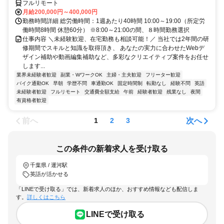
フルリモート
月給200,000円～400,000円
勤務時間詳細 総労働時間：1週あたり40時間 10:00～19:00（所定労
働時間8時間 休憩60分） ※8:00～21:00の間、８時間勤務選択
仕事内容 ＼未経験歓迎、在宅勤務も相談可能！／ 当社では2年間の研
修期間でスキルと知識を取得頂き、 あなたの実力に合わせたWebデ
ザイン補助や動画編集補助など、多彩なクリエイティブ案件をお任せ
します...
業界未経験者歓迎
副業・WワークOK
主婦・主夫歓迎
フリーター歓迎
バイク通勤OK
早朝
学歴不問
車通勤OK
固定時間制
転勤なし
経験不問
英語
未経験者歓迎
フルリモート
交通費全額支給
午前
経験者歓迎
残業なし
夜間
有資格者歓迎
前へ
次へ
1
2
3
この条件の新着求人を受け取る
千葉県 / 運河駅
英語が活かせる
「LINEで受け取る」では、新着求人のほか、おすすめ情報なども配信しま
す。
詳しくはこちら
LINEで受け取る