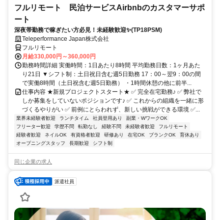
フルリモート 民泊サービスAirbnbのカスタマーサポ
ート
深夜帯勤務で稼ぎたい方必見！未経験歓迎✨(TP18PSM)
Teleperformance Japan株式会社
フルリモート
月給330,000円～360,000円
勤務時間詳細 実働時間：1日あたり8時間 平均勤務日数：1ヶ月あた
り21日 ▼シフト制：土日祝日含む週5日勤務 17：00～翌9：00の間
で実働8時間（土日祝含む週5日勤務） ・1時間休憩の他に前半...
仕事内容 ★新規プロジェクトスタート★ ✅ 完全在宅勤務♪ ✅ 弊社で
しか募集をしていないポジションです♪ ✅ これからの組織を一緒に形
づくるやりがい ✅ 前例にとらわれず、新しい挑戦ができる環境 ✅...
業界未経験者歓迎
ランチタイム
社員登用あり
副業・WワークOK
フリーター歓迎
学歴不問
転勤なし
経験不問
未経験者歓迎
フルリモート
経験者歓迎
ネイルOK
有資格者歓迎
研修あり
在宅OK
ブランクOK
育休あり
オープニングスタッフ
長期歓迎
シフト制
同じ企業の求人
派遣社員