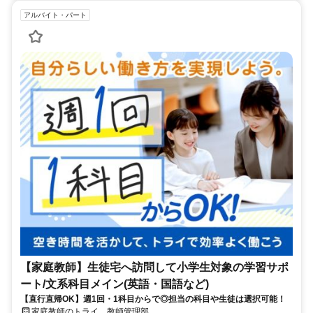
アルバイト・パート
【家庭教師】生徒宅へ訪問して小学生対象の学習サポ
ート/文系科目メイン(英語・国語など)
【直行直帰OK】週1回・1科目からで◎担当の科目や生徒は選択可能！
家庭教師のトライ 教師管理部