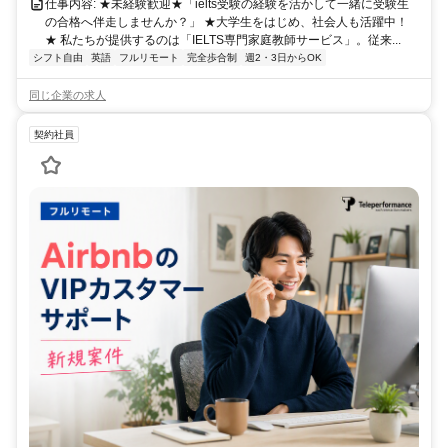
仕事内容: ★未経験歓迎★「ielts受験の経験を活かして一緒に受験生
の合格へ伴走しませんか？」 ★大学生をはじめ、社会人も活躍中！
★ 私たちが提供するのは「IELTS専門家庭教師サービス」。従来...
シフト自由
英語
フルリモート
完全歩合制
週2・3日からOK
同じ企業の求人
契約社員