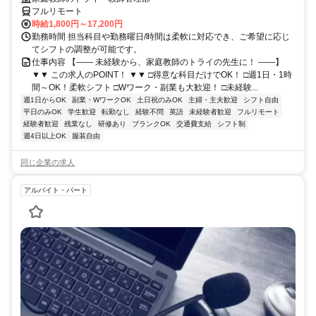
フルリモート
時給1,800円～17,200円
勤務時間 担当科目や勤務曜日/時間は柔軟に対応でき、ご希望に応じ
てシフトの調整が可能です。
仕事内容 【―― 未経験から、家庭教師のトライの先生に！ ――】
▼▼ この求人のPOINT！ ▼▼ □得意な科目だけでOK！ □週1日・1時
間～OK！柔軟シフト □Wワーク・副業も大歓迎！ □未経験...
週1日からOK
副業・WワークOK
土日祝のみOK
主婦・主夫歓迎
シフト自由
平日のみOK
学生歓迎
転勤なし
経験不問
英語
未経験者歓迎
フルリモート
経験者歓迎
残業なし
研修あり
ブランクOK
交通費支給
シフト制
週4日以上OK
服装自由
同じ企業の求人
アルバイト・パート