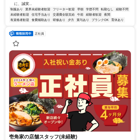
に、誠実...
制服あり
業界未経験者歓迎
フリーター歓迎
早朝
学歴不問
転勤なし
経験不問
未経験者歓迎
住宅手当あり
交通費全額支給
午前
経験者歓迎
夜間
有資格者歓迎
食費補助あり
研修あり
夕方
賞与あり
ブランクOK
育休あり
正社員
壱角家の店舗スタッフ(未経験)