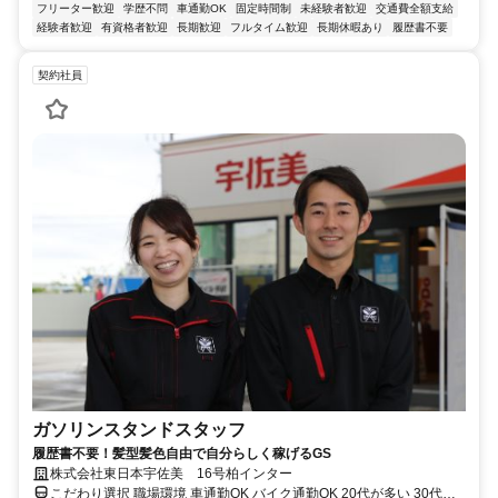
フリーター歓迎
学歴不問
車通勤OK
固定時間制
未経験者歓迎
交通費全額支給
経験者歓迎
有資格者歓迎
長期歓迎
フルタイム歓迎
長期休暇あり
履歴書不要
契約社員
ガソリンスタンドスタッフ
履歴書不要！髪型髪色自由で自分らしく稼げるGS
株式会社東日本宇佐美 16号柏インター
こだわり選択 職場環境 車通勤OK バイク通勤OK 20代が多い 30代が