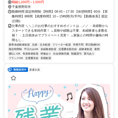
間]徒歩 20分
時給1,200円～1,500円
千葉県野田市
勤務時間 固定時間制 【時間】08:45～17:30 【休憩時間】60分 【実
働時間】8時間 【残業時間】10～15時間/月(平均) 【勤務体系】固定
(日勤)
仕事内容 ＼＼このお仕事のおすすめポイントは…／／ ・未経験から
スタートできる単純作業！ →資格や経験は不要、未経験者も多数在
籍！ ・土日祝休みでプライベート充実！ →家族との時間や趣味の時
間もし...
業界未経験者歓迎
主婦・主夫歓迎
フリーター歓迎
学歴不問
即日勤務OK
固定時間制
平日のみOK
未経験者歓迎
交通費全額支給
経験者歓迎
夜間
週払いOK
有資格者歓迎
研修あり
社会保険完備
制服貸与
賞与あり
ブランクOK
交通費支給
長期歓迎
派遣社員