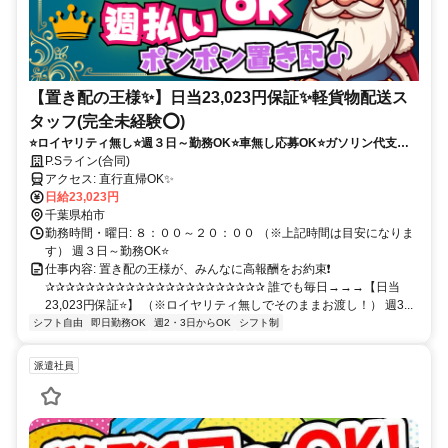
【置き配の王様✨】日当23,023円保証✨軽貨物配送ス
タッフ(完全未経験⭕)
⭐ロイヤリティ無し⭐週３日～勤務OK⭐車無し応募OK⭐ガソリン代支給⭐
突如現れた置き配の王様が、働いてくれるドライバーさんに高額報酬の
P.Sライン(合同)
お約束✅
アクセス: 直行直帰OK✨
日給23,023円
千葉県柏市
勤務時間・曜日: ８：００～２０：００ （※上記時間は目安になりま
す） 週３日～勤務OK⭐
仕事内容: 置き配の王様が、みんなに高報酬をお約束❗
✰✰✰✰✰✰✰✰✰✰✰✰✰✰✰✰✰✰✰✰✰✰ 誰でも毎日→→→【日当
23,023円保証⭐】 （※ロイヤリティ無しでそのままお渡し！） 週3...
シフト自由
即日勤務OK
週2・3日からOK
シフト制
派遣社員