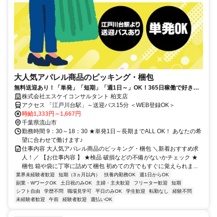
大人気アパレル商品のピッキング・梱包
無料送迎あり！「単発」「短期」「週1日～」OK！365日稼働で好きな
時に稼げる♪
株式会社エスケイコンサルタント 柏支店
アクセス 「江戸川台駅」～送迎バス15分 ＜WEB登録OK＞
時給1,333円～1,667円
千葉県流山市
勤務時間 9：30～18：30 ★単発1日～長期までALL OK！ あなたの希
望に合わせて働けます♪
仕事内容 大人気アパレル商品のピッキング・梱包 ＼新着おすすめ求
人！／ 【お仕事内容 】 ★検品 破損などの不備がないかチェック ★
梱包 箱や袋に丁寧に詰めて梱包 初めての方でもすぐに覚えられま...
業界未経験者歓迎
短期（3ヵ月以内）
扶養内勤務OK
週1日からOK
副業・WワークOK
土日祝のみOK
主婦・主夫歓迎
フリーター歓迎
短期
シフト自由
学歴不問
職場見学可
平日のみOK
学生歓迎
転勤なし
経験不問
未経験者歓迎
午前
経験者歓迎
週払いOK