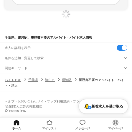
千葉県、運河駅、履歴書不要のアルバイト・バイト求人情報
求人の詳細を表示
条件を追加・変更して検索
市区町村を追加・変更
関連キーワード
完全在宅ワーク 全国
シール貼り 在宅
現在地周辺
ガチャガチャ
犬カフェ
千葉県
駅を追加・変更
バイトTOP
千葉県
流山市
運河駅
履歴書不要のアルバイト・バイ
千葉県
すべて
ト・求人
千葉市
すべて
職種を追加・変更
JR武蔵野線
中央区
花見川区
稲毛区
若葉区
緑区
美浜区
南流山駅
新松戸駅
新八柱駅
東松戸駅
市川大野駅
船橋法典駅
西船橋駅
飲食・フードサービス
銚子市
市川市
船橋市
館山市
木更津市
松戸市
野田市
茂原市
成田市
佐倉市
東金市
特徴を追加・変更
飲食・フードサービス
すべて
ヘルプ・お問い合わせ
サイトマップ
利用規約・プライバシーポリシー
JR中央・総武線
旭市
習志野市
柏市
勝浦市
市原市
流山市
八千代市
我孫子市
鴨川市
鎌ケ谷市
ホールスタッフ
キッチンスタッフ
皿洗い・洗い場
精肉・鮮魚加工
給食調理
人気
新着求人を受け取る
[企業]求人広告の掲載相談
市川駅
本八幡駅
下総中山駅
西船橋駅
船橋駅
東船橋駅
津田沼駅
幕張本郷駅
幕張駅
君津市
富津市
浦安市
四街道市
袖ケ浦市
八街市
印西市
白井市
富里市
南房総市
雇用形態を追加・変更
パン屋（ベーカリー）
フードカウンター販売員
バー（BAR）・バーテンダー
日払いOK
高校生歓迎
学生歓迎
深夜の仕事
髪型・髪色自由
ひげOK
ネイルOK
新検見川駅
稲毛駅
西千葉駅
千葉駅
匝瑳市
香取市
山武市
いすみ市
大網白里市
印旛郡
香取郡
山武郡
長生郡
夷隅郡
飲食店補助（開店・閉店準備）
飲食店（店長・マネージャー）
ピアスOK
アルバイト・パート
履歴書不要
オープニングスタッフ
留学生・外国人活躍中
安房郡
都道府県を変更
営業・販売
JR総武本線
勤務期間
正社員
市川駅
船橋駅
津田沼駅
稲毛駅
千葉駅
東千葉駅
都賀駅
四街道駅
物井駅
佐倉駅
営業・販売
すべて
短期
契約社員
単発・1日OK
長期
期間限定（春夏冬休み等）
ホーム
マイリスト
メッセージ
マイページ
南酒々井駅
榎戸駅
八街駅
日向駅
成東駅
松尾駅
横芝駅
飯倉駅
八日市場駅
干潟駅
旭駅
営業
テレフォンアポインター（テレアポ）
ルートセールス
コンビニ
シフト
派遣社員