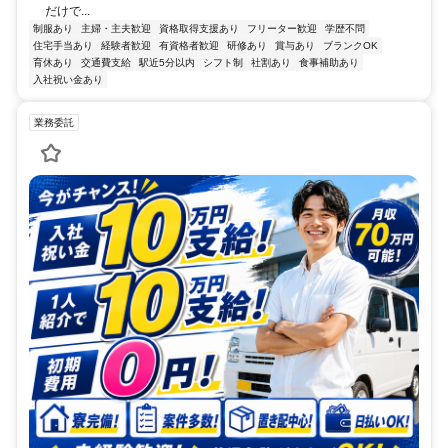
だけで...
制服あり
主婦・主夫歓迎
資格取得支援あり
フリーター歓迎
学歴不問
住宅手当あり
経験者歓迎
有資格者歓迎
研修あり
賞与あり
ブランクOK
育休あり
交通費支給
駅近5分以内
シフト制
社割あり
食事補助あり
入社祝い金あり
業務委託