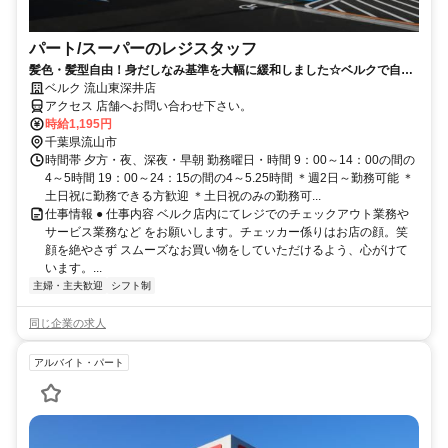
パート/スーパーのレジスタッフ
髪色・髪型自由！身だしなみ基準を大幅に緩和しました☆ベルクで自分
らしく働こう☆
ベルク 流山東深井店
アクセス 店舗へお問い合わせ下さい。
時給1,195円
千葉県流山市
時間帯 夕方・夜、深夜・早朝 勤務曜日・時間 9：00～14：00の間の
4～5時間 19：00～24：15の間の4～5.25時間 ＊週2日～勤務可能 ＊
土日祝に勤務できる方歓迎 ＊土日祝のみの勤務可...
仕事情報 ● 仕事内容 ベルク店内にてレジでのチェックアウト業務や
サービス業務など をお願いします。チェッカー係りはお店の顔。笑
顔を絶やさず スムーズなお買い物をしていただけるよう、心がけて
います。...
主婦・主夫歓迎
シフト制
同じ企業の求人
アルバイト・パート