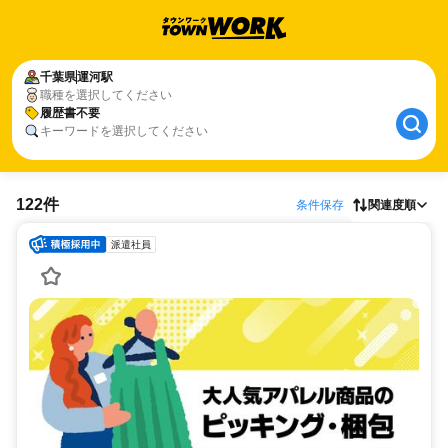
千葉県
運河駅
職種を選択してください
履歴書不要
キーワードを選択してください
122件
条件保存
関連度順
派遣社員