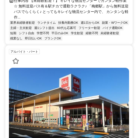
仕事内容 【未経験歓迎！】 キレイな物流センターでカンタン軽作業
☆ 無料送迎バス有＆駅チカで通勤ラクラク♪ 「梅郷駅」から無料送迎
バスでらくらく♪ とってもキレイな物流センター内で、 カンタンな軽
作...
業界未経験者歓迎
ランチタイム
扶養内勤務OK
週1日からOK
副業・WワークOK
主婦・主夫歓迎
週1シフト提出
60代も応募可
フリーター歓迎
バイク通勤OK
短期
シフト自由
学歴不問
平日のみOK
学生歓迎
経験不問
未経験者歓迎
残業なし
即日払いOK
ブランクOK
アルバイト・パート