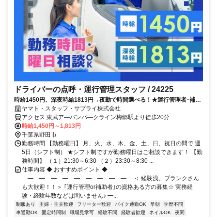
ドライバーの点呼・運行管理スタッフ / 24225
時給1450円、深夜時給1813円→夜勤で時間選べる！★運行管理者･補助
者資格が活かせる★フル勤務で収入安定♪梅郷駅最寄り＊車･バイク･自転
ヤマト・スタッフ・サプライ株式会社
車OK！面接1回のみ◎履歴書不要！
アクセス 東武ア―バンパ―クライン梅郷駅より徒歩20分
時給1,450円～1,813円
千葉県野田市
勤務時間 【勤務曜日】 月、火、水、木、金、土、日、祝日の間で 週
5日（シフト制） ★シフト制ですが勤務曜日はご相談できます！ 【勤
務時間】 （１）21:30～6:30 （２）23:30～8:30 ...
仕事内容 ◆ おすすめポイント ◆
━―━―━―━―━―━―━―━―━―━ ＜ 経験浅、ブランクさん
も大歓迎！！＞ ｢運行管理or補助者｣の資格ある方の募集☆ 実務経
験・経験年数などは問いません♪ ━...
制服あり
主婦・主夫歓迎
フリーター歓迎
バイク通勤OK
早朝
学歴不問
車通勤OK
固定時間制
職場見学可
経験不問
経験者歓迎
ネイルOK
夜間