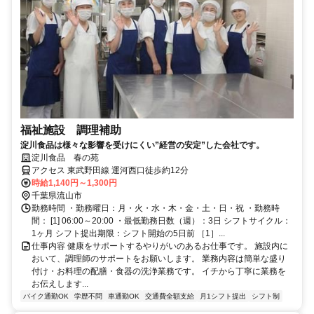
福祉施設 調理補助
淀川食品は様々な影響を受けにくい”経営の安定”した会社です。
淀川食品 春の苑
アクセス 東武野田線 運河西口徒歩約12分
時給1,140円～1,300円
千葉県流山市
勤務時間 ・勤務曜日：月・火・水・木・金・土・日・祝 ・勤務時
間： [1] 06:00～20:00 ・最低勤務日数（週）：3日 シフトサイクル：
1ヶ月 シフト提出期限：シフト開始の5日前 ［1］...
仕事内容 健康をサポートするやりがいのあるお仕事です。 施設内に
おいて、調理師のサポートをお願いします。 業務内容は簡単な盛り
付け・お料理の配膳・食器の洗浄業務です。 イチから丁寧に業務を
お伝えします...
バイク通勤OK
学歴不問
車通勤OK
交通費全額支給
月1シフト提出
シフト制