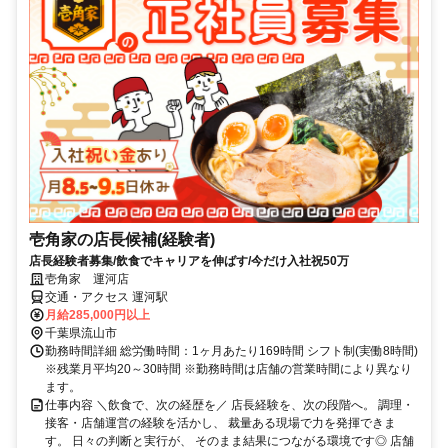
壱角家の店長候補(経験者)
店長経験者募集/飲食でキャリアを伸ばす/今だけ入社祝50万
壱角家 運河店
交通・アクセス 運河駅
月給285,000円以上
千葉県流山市
勤務時間詳細 総労働時間：1ヶ月あたり169時間 シフト制(実働8時間)
※残業月平均20～30時間 ※勤務時間は店舗の営業時間により異なり
ます。
仕事内容 ＼飲食で、次の経歴を／ 店長経験を、次の段階へ。 調理・
接客・店舗運営の経験を活かし、 裁量ある現場で力を発揮できま
す。 日々の判断と実行が、 そのまま結果につながる環境です◎ 店舗