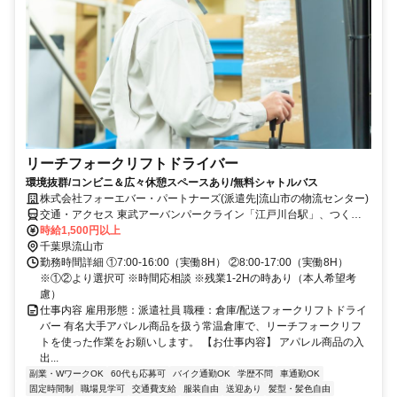
リーチフォークリフトドライバー
環境抜群/コンビニ＆広々休憩スペースあり/無料シャトルバス
株式会社フォーエバー・パートナーズ(派遣先|流山市の物流センター)
交通・アクセス 東武アーバンパークライン「江戸川台駅」、つくば
エクスプレス「流山おおたかの森駅」より無料バス15分
時給1,500円以上
千葉県流山市
勤務時間詳細 ①7:00-16:00（実働8H） ②8:00-17:00（実働8H）
※①②より選択可 ※時間応相談 ※残業1-2Hの時あり（本人希望考
慮）
仕事内容 雇用形態：派遣社員 職種：倉庫/配送フォークリフトドライ
バー 有名大手アパレル商品を扱う常温倉庫で、リーチフォークリフ
トを使った作業をお願いします。 【お仕事内容】 アパレル商品の入
出...
副業・WワークOK
60代も応募可
バイク通勤OK
学歴不問
車通勤OK
固定時間制
職場見学可
交通費支給
服装自由
送迎あり
髪型・髪色自由