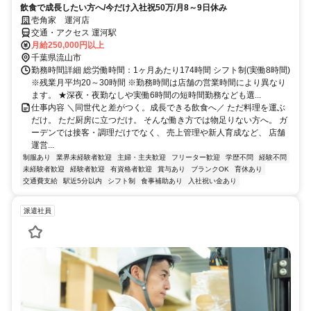
飲食で成長したい方へ/今だけ入社祝50万/月8～9日休み
壱角家 運河店
交通・アクセス 運河駅
月給250,000円以上
千葉県流山市
勤務時間詳細 総労働時間：1ヶ月あたり174時間 シフト制(実働8時間)
※残業月平均20～30時間 ※勤務時間は店舗の営業時間により異なり
ます。 ★深夜・夜勤なしや実働6時間の短時間勤務なども選...
仕事内容 ＼同世代と差がつく。成長できる飲食へ／ ただ料理を運ぶ
だけ。 ただ厨房に立つだけ。 そんな働き方では物足りない方へ。 ガ
ーデンでは接客・調理だけでなく、 売上管理や新人育成など、 店舗
運営...
制服あり
業界未経験者歓迎
主婦・主夫歓迎
フリーター歓迎
学歴不問
経験不問
未経験者歓迎
経験者歓迎
有資格者歓迎
賞与あり
ブランクOK
育休あり
交通費支給
駅近5分以内
シフト制
食事補助あり
入社祝い金あり
派遣社員