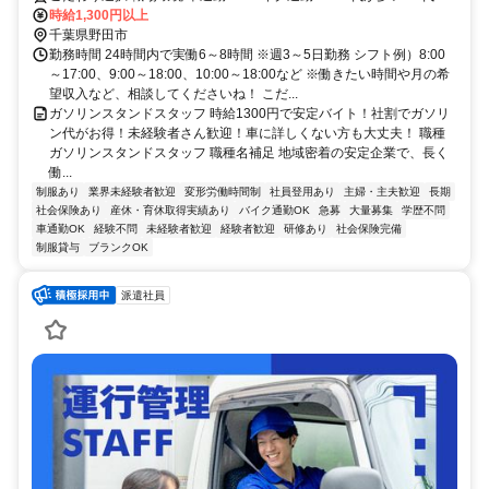
多い 40代が多い
時給1,300円以上
千葉県野田市
勤務時間 24時間内で実働6～8時間 ※週3～5日勤務 シフト例）8:00
～17:00、9:00～18:00、10:00～18:00など ※働きたい時間や月の希
望収入など、相談してくださいね！ こだ...
ガソリンスタンドスタッフ 時給1300円で安定バイト！社割でガソリ
ン代がお得！未経験者さん歓迎！車に詳しくない方も大丈夫！ 職種
ガソリンスタンドスタッフ 職種名補足 地域密着の安定企業で、長く
働...
制服あり
業界未経験者歓迎
変形労働時間制
社員登用あり
主婦・主夫歓迎
長期
社会保険あり
産休・育休取得実績あり
バイク通勤OK
急募
大量募集
学歴不問
車通勤OK
経験不問
未経験者歓迎
経験者歓迎
研修あり
社会保険完備
制服貸与
ブランクOK
派遣社員