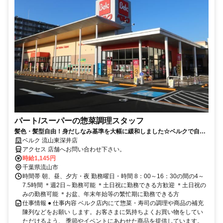
パート/スーパーの惣菜調理スタッフ
髪色・髪型自由！身だしなみ基準を大幅に緩和しました☆ベルクで自分
らしく働こう☆
ベルク 流山東深井店
アクセス 店舗へお問い合わせ下さい。
時給1,145円
千葉県流山市
時間帯 朝、昼、夕方・夜 勤務曜日・時間 8：00～16：30の間の4～
7.5時間 ＊週2日～勤務可能 ＊土日祝に勤務できる方歓迎 ＊土日祝の
みの勤務可能 ＊お盆、年末年始等の繁忙期に勤務できる方
仕事情報 ● 仕事内容 ベルク店内にて惣菜・寿司の調理や商品の補充
陳列などをお願い します。お客さまに気持ちよくお買い物をしてい
ただけるよう、 季節やイベントにあわせた商品を提供しています。