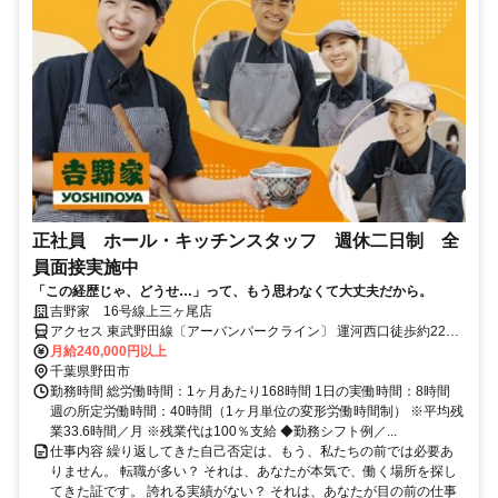
正社員 ホール・キッチンスタッフ 週休二日制 全
員面接実施中
「この経歴じゃ、どうせ…」って、もう思わなくて大丈夫だから。
吉野家 16号線上三ヶ尾店
アクセス 東武野田線〔アーバンパークライン〕 運河西口徒歩約22
分、東武野田線〔アーバンパークライン〕 梅郷東口徒歩約30分、東
月給240,000円以上
武野田線〔アーバンパークライン〕 江戸川台西口徒歩約48分 ※エリ
千葉県野田市
ア限定採用を実施しております。基本的に転居は発生しません。 ※
勤務時間 総労働時間：1ヶ月あたり168時間 1日の実働時間：8時間
配属店舗は人員状況により決定します。
週の所定労働時間：40時間（1ヶ月単位の変形労働時間制） ※平均残
業33.6時間／月 ※残業代は100％支給 ◆勤務シフト例／...
仕事内容 繰り返してきた自己否定は、もう、私たちの前では必要あ
りません。 転職が多い？ それは、あなたが本気で、働く場所を探し
てきた証です。 誇れる実績がない？ それは、あなたが目の前の仕事