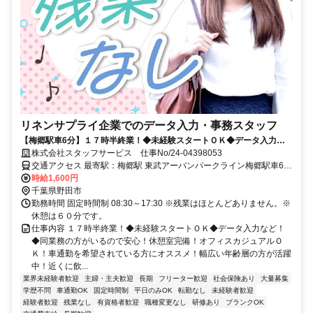
リネンサプライ企業でのデータ入力・事務スタッフ
【梅郷駅車6分】１７時半終業！◆未経験スタートＯＫ◆データ入力な
ど！
株式会社スタッフサービス 仕事No/24-04398053
交通アクセス 最寄駅：梅郷駅 東武アーバンパークライン梅郷駅車6分
車通勤可能
時給1,600円
千葉県野田市
勤務時間 固定時間制 08:30～17:30 ※残業はほとんどありません。※
休憩は６０分です。
仕事内容 １７時半終業！◆未経験スタートＯＫ◆データ入力など！
◆同業務の方がいるので安心！休憩室完備！オフィスカジュアルＯ
Ｋ！車通勤を希望されている方にオススメ！幅広い年齢層の方が活躍
中！近くに飲...
業界未経験者歓迎
主婦・主夫歓迎
長期
フリーター歓迎
社会保険あり
大量募集
学歴不問
車通勤OK
固定時間制
平日のみOK
転勤なし
未経験者歓迎
経験者歓迎
残業なし
有資格者歓迎
職種変更なし
研修あり
ブランクOK