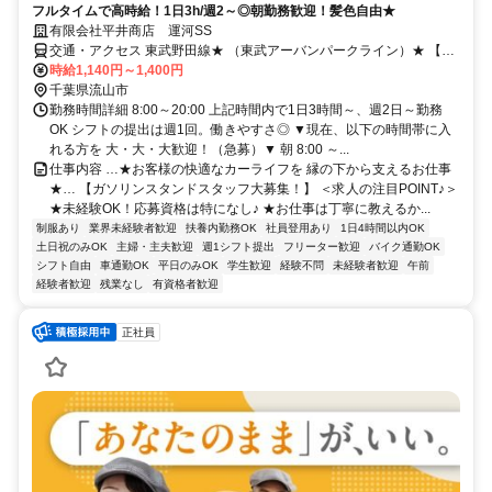
フルタイムで高時給！1日3h/週2～◎朝勤務歓迎！髪色自由★
有限会社平井商店 運河SS
交通・アクセス 東武野田線★ （東武アーバンパークライン）★ 【運
河駅】より徒歩8分※ニコニコレンタカー流山東深井店併設 ★車・バ
時給1,140円～1,400円
イク通勤OK！
千葉県流山市
勤務時間詳細 8:00～20:00 上記時間内で1日3時間～、週2日～勤務
OK シフトの提出は週1回。働きやすさ◎ ▼現在、以下の時間帯に入
れる方を 大・大・大歓迎！（急募）▼ 朝 8:00 ～...
仕事内容 …★お客様の快適なカーライフを 縁の下から支えるお仕事
★… 【ガソリンスタンドスタッフ大募集！】 ＜求人の注目POINT♪＞
★未経験OK！応募資格は特になし♪ ★お仕事は丁寧に教えるか...
制服あり
業界未経験者歓迎
扶養内勤務OK
社員登用あり
1日4時間以内OK
土日祝のみOK
主婦・主夫歓迎
週1シフト提出
フリーター歓迎
バイク通勤OK
シフト自由
車通勤OK
平日のみOK
学生歓迎
経験不問
未経験者歓迎
午前
経験者歓迎
残業なし
有資格者歓迎
正社員