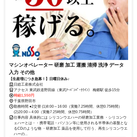
マシンオペレーター 研磨 加工 運搬 清掃 洗浄 データ
入力 その他
【生産増につき急募！】日曜日休み♪
日総工産株式会社
アクセス 東武鉄道野田線（東武ｱｰﾊﾞﾝﾊﾟｰｸﾗｲﾝ） 梅郷駅 徒歩15分
時給1,550円
千葉県野田市
勤務時間 ●2交替 (1)8:00～16:00（実働7.25時間、休憩0.75時間）
(2)20:00～4:00（実働7.25時間、休憩0.75時間）
仕事内容 具体的には シリコンウエハーの研磨加工業務 ・シリコンウ
ェハーとは・・携帯電話・パソコン等に使用される半導体の基盤とな
るCDのような物 ・研磨加工 薬品を使用して行う、再生シリコンウエ
ハーの...