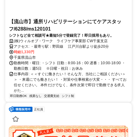
【流山市】通所リハビリテーションにてケアスタッ
フ/6288/ms120101
シフトなど全て相談可★最短5分で登録完了！即日採用もあり。
(株)ウィルオブ・ワーク ライフケア事業部 CW千葉支店
アクセス: ・最寄り駅：野田線 江戸川台駅より徒歩20分
時給1,330円
千葉県流山市
勤務時間・曜日: ・シフト 日勤：8:00-16：00 遅番：10:00-18:00 ・
勤務日数：週5日 ※日曜・祝日：お休み
仕事内容: ＜＜すぐに働きたい！そんな方、当社にご相談ください＞
＞ ・来週にでも働きたい！ ・対策や仕事検索が大変・・・ すべてお
任せください。 本件だけでなく、条件次第で即日で勤務できる求人
がた...
即日勤務OK
残業なし
交通費支給
シフト制
正社員