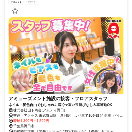
アルバイト・パート
アミューズメント施設の接客・フロアスタッフ
ネイル・髪色自由でおしゃれに稼ぐ✨重い玉運びなし＆車通勤OK
株式会社山下商会(アムディ野田)
交通・アクセス 東武野田線「運河駅」より車で10分ほど ※車･バイク
通勤OK
時給1,300円～1,500円
千葉県野田市
勤務時間詳細 【早番】8:30～17:00(休憩60分) 【遅番】16:30～