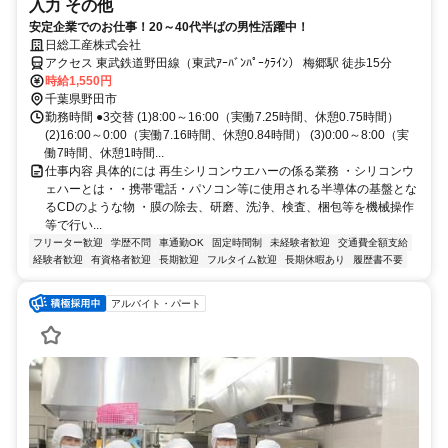
入力 その他
安定企業でのお仕事！20～40代半ばの男性活躍中！
日総工産株式会社
アクセス 東武鉄道野田線（東武ｱｰﾊﾞﾝﾊﾟｰｸﾗｲﾝ） 梅郷駅 徒歩15分
時給1,550円
千葉県野田市
勤務時間 ●3交替 (1)8:00～16:00（実働7.25時間、休憩0.75時間）
(2)16:00～0:00（実働7.16時間、休憩0.84時間） (3)0:00～8:00（実
働7時間、休憩1時間...
仕事内容 具体的には 再生シリコンウエハーの係る業務 ・シリコンウ
ェハーとは・・携帯電話・パソコン等に使用される半導体の基盤とな
るCDのような物 ・膜の除去、研磨、洗浄、検査、梱包等を機械操作
等で行い...
フリーター歓迎
学歴不問
車通勤OK
固定時間制
未経験者歓迎
交通費全額支給
経験者歓迎
有資格者歓迎
長期歓迎
フルタイム歓迎
長期休暇あり
履歴書不要
アルバイト・パート