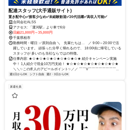
配達スタッフ(大手通販サイト)
置き配中心✅接客少なめ✅未経験歓迎✅20代活躍✅高収入可能✅
合同会社ALSS
アクセス: 「運河駅」より車で6分
日給21,000円～35,000円
千葉県柏市
勤務時間・曜日: ✅原則自由 ＼ 先輩たちは… ／ 9:00～20:00で活
躍しています。 頑張った分早く帰れるので、 18:00頃に帰宅している
スタッフが 多いのも当社ならではの特徴。
仕事内容: ★☆★☆★☆★☆★☆★☆★☆★ 紹介キャンペーン実施
中！ 1人紹介で現金10万円支給！ ★☆★☆★☆★☆★☆★☆★☆★
＼＼✨この求人のアピールポイント✨／／ ￣￣V￣￣￣￣￣￣￣￣...
週1日からOK
シフト自由
週2・3日からOK
派遣社員