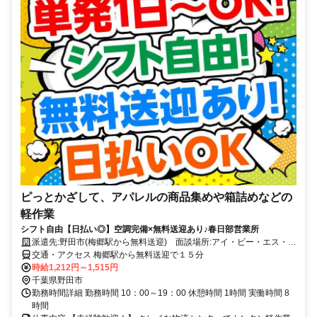
ピっとかざして、アパレルの商品集めや箱詰めなどの
軽作業
シフト自由【日払い◎】空調完備×無料送迎あり♪春日部営業所
派遣先:野田市(梅郷駅から無料送迎) 面談場所:アイ・ビー・エス・ア
ウトソーシング㈱春日部営業所 WEB面談可能
交通・アクセス 梅郷駅から無料送迎で１５分
時給1,212円～1,515円
千葉県野田市
勤務時間詳細 勤務時間 10：00～19：00 休憩時間 1時間 実働時間 8
時間