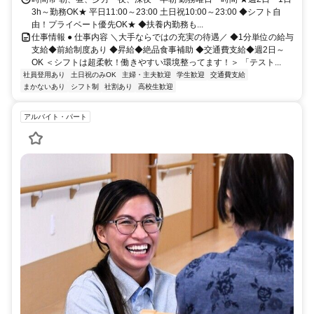
3h～勤務OK★ 平日11:00～23:00 土日祝10:00～23:00 ◆シフト自
由！プライベート優先OK★ ◆扶養内勤務も...
仕事情報 ● 仕事内容 ＼大手ならではの充実の待遇／ ◆1分単位の給与
支給◆前給制度あり ◆昇給◆絶品食事補助 ◆交通費支給◆週2日～
OK ＜シフトは超柔軟！働きやすい環境整ってます！＞ 「テスト...
社員登用あり
土日祝のみOK
主婦・主夫歓迎
学生歓迎
交通費支給
まかないあり
シフト制
社割あり
高校生歓迎
アルバイト・パート