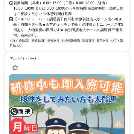
就業時間 （早出）6:00~15:00（日勤）8:00~18:00（遅出）
10:00~19:00 または 6:00~19:00のうち数時間 ※勤務時間、勤務日数
はご相談ください ※休憩時間は勤務...
【アルバイト・パート調理員】鴨川市 特別養護老人ホーム南小町★
働く時間を選べる★直営のキッチンで働く調理員☆ミニボーナス年2
回あり！人物重視の採用です★ 特別養護老人ホームの調理員 千葉県
鴨川市南小町...
バイク通勤OK
車通勤OK
研修あり
社会保険完備
制服貸与
賞与あり
シフト制
昇給あり
アルバイト・パート