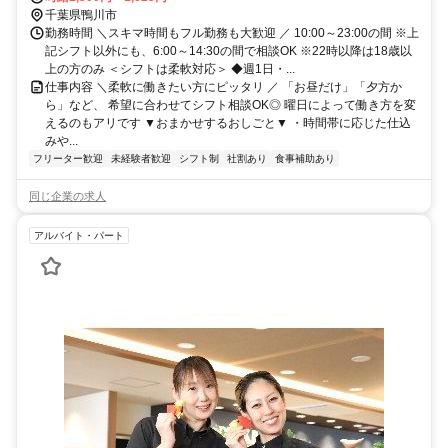
OK
千葉県鴨川市
勤務時間 ＼スキマ時間もフル勤務も大歓迎 ／ 10:00～23:00の間 ※上
記シフト以外にも、6:00～14:30の間で相談OK ※22時以降は18歳以
上の方のみ ＜シフトは柔軟対応＞ ◆週1日・...
仕事内容 ＼柔軟に働きたい方にピッタリ ／ 「お昼だけ」「夕方か
ら」など、 希望に合わせてシフト相談OK◎ 曜日によって働き方を変
えるのもアリです ▼おまかせするおしごと▼ ・時間帯に応じた仕込
みや...
フリーター歓迎
未経験者歓迎
シフト制
社割あり
食事補助あり
同じ企業の求人
アルバイト・パート