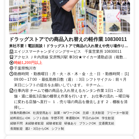
ドラッグストアでの商品入れ替えの軽作業 10830011
来社不要！電話面談！ドラッグストアで商品の入れ替えや売り場作りを
行う簡単軽作業
エイジスマーチャンダイジングサービス 千葉営業所 10830011
アクセス ＪＲ内房線 安房鴨川駅 車3分★マイカー通勤必須（複数店
舗を巡回するため）
時給1,200円以上
千葉県鴨川市
勤務時間 ・勤務曜日：月・火・水・木・金・土・日 ・勤務時間： [1]
09:00～17:00 ・最低勤務日数（週）：3日 シフトサイクル：前々月
末日にシフトの提出をお願いしています。 ※チーム...
仕事内容 チームで棚の商品を入れ替えるカンタン作業 1日1～2店
舗・週に最低3店舗の棚替え作業を行います。 お仕事の流れ ～曜日毎
に変わる店舗へ直行～ １．売り場の商品を撤去します ２．棚板を清
掃し...
扶養内勤務OK
社員登用あり
副業・WワークOK
主婦・主夫歓迎
フリーター歓迎
給料前払いOK
シフト自由
学歴不問
車通勤OK
平日のみOK
学生歓迎
経験不問
未経験者歓迎
経験者歓迎
研修あり
ブランクOK
交通費支給
長期歓迎
週2・3日からOK
シフト制