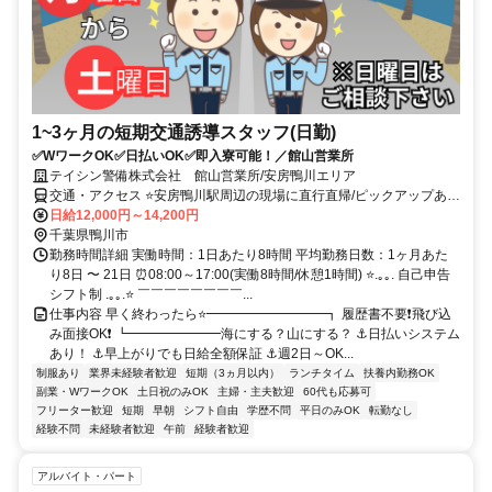
1~3ヶ月の短期交通誘導スタッフ(日勤)
✅WワークOK✅日払いOK✅即入寮可能！／館山営業所
テイシン警備株式会社 館山営業所/安房鴨川エリア
交通・アクセス ⭐安房鴨川駅周辺の現場に直行直帰/ピックアップあ
り！移動の心配は不要です♪
日給12,000円～14,200円
千葉県鴨川市
勤務時間詳細 実働時間：1日あたり8時間 平均勤務日数：1ヶ月あた
り8日 〜 21日 ⏰08:00～17:00(実働8時間/休憩1時間) ⭐.｡｡. 自己申告
シフト制 .｡｡.⭐ ￣￣￣￣￣￣￣￣...
仕事内容 早く終わったら⭐━━━━━━━━━┓ 履歴書不要❗飛び込
み面接OK❗ ┗━━━━━━━海にする？山にする？ ⚓日払いシステム
あり！ ⚓早上がりでも日給全額保証 ⚓週2日～OK...
制服あり
業界未経験者歓迎
短期（3ヵ月以内）
ランチタイム
扶養内勤務OK
副業・WワークOK
土日祝のみOK
主婦・主夫歓迎
60代も応募可
フリーター歓迎
短期
早朝
シフト自由
学歴不問
平日のみOK
転勤なし
経験不問
未経験者歓迎
午前
経験者歓迎
アルバイト・パート