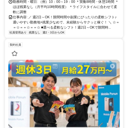
勤務時間・曜日: （例）10：00～19：00 ＊実働8時間・休憩1時間 ＊
ほぼ残業なし（月平均10時間程度） ＊ライフスタイルに合わせて柔
軟に調整
仕事内容: ／ 週2日～OK！隙間時間や副業にぴったりの柔軟シフト♪
通いやすい勤務地×残業少なめで、未経験からサクッと稼ぐ！ ＼ ☆＝
＝☆＝＝☆＝＝☆ ■選べる柔軟なシフト！週2日～OKで隙間時...
社員登用あり
残業なし
週2・3日からOK
契約社員