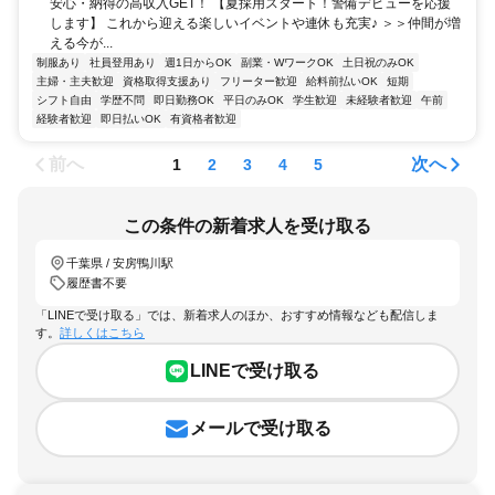
安心・納得の高収入GET！ 【夏採用スタート！警備デビューを応援
します】 これから迎える楽しいイベントや連休も充実♪ ＞＞仲間が増
える今が...
制服あり
社員登用あり
週1日からOK
副業・WワークOK
土日祝のみOK
主婦・主夫歓迎
資格取得支援あり
フリーター歓迎
給料前払いOK
短期
シフト自由
学歴不問
即日勤務OK
平日のみOK
学生歓迎
未経験者歓迎
午前
経験者歓迎
即日払いOK
有資格者歓迎
前へ
次へ
1
2
3
4
5
この条件の新着求人を受け取る
千葉県 / 安房鴨川駅
履歴書不要
「LINEで受け取る」では、新着求人のほか、おすすめ情報なども配信しま
す。
詳しくはこちら
LINEで受け取る
メールで受け取る