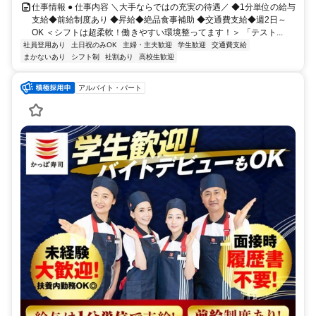
仕事情報 ● 仕事内容 ＼大手ならではの充実の待遇／ ◆1分単位の給与
支給◆前給制度あり ◆昇給◆絶品食事補助 ◆交通費支給◆週2日～
OK ＜シフトは超柔軟！働きやすい環境整ってます！＞ 「テスト...
社員登用あり
土日祝のみOK
主婦・主夫歓迎
学生歓迎
交通費支給
まかないあり
シフト制
社割あり
高校生歓迎
アルバイト・パート