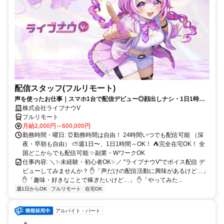
配信スタッフ(フルリモート)
声を使ったお仕事｜スマホ1台で配信デビュー◎顔出しナシ・1日1時間
～OK♪
株式会社ライブナウV
フルリモート
月給2,000円～600,000円
勤務時間・曜日: ⏰勤務時間は自由！ 24時間いつでも配信可能 （深
夜・早朝も自由） ⛅週1日〜、1日1時間～OK！ ⛺完全在宅OK！ 全
国どこからでも配信可能 ✨副業・WワークOK
仕事内容: ＼✨未経験・初心者OK✨／ "ライブナウV"でボイス配信 デ
ビューしてみませんか？ ✋「声だけの配信活動に興味があるけど…」
✋「趣味・好きなことで稼ぎたいけど…」 ✋「やってみた...
週1日からOK
フルリモート
在宅OK
アルバイト・パート