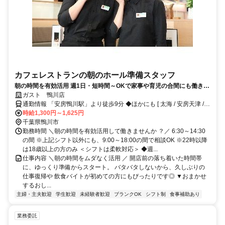
カフェレストランの朝のホール準備スタッフ
朝の時間を有効活用 週1日・短時間～OKで家事や育児の合間にも働きや
すい 常連さんも多く、落ち着いた雰囲気のガストで未経験から安心スタ
ガスト 鴨川店
ート
通勤情報 「安房鴨川駅」より徒歩9分 ◆ほかにも [ 太海 / 安房天津 /
安房小湊 / 江見 ] からも車で5～15分程度!!※自転車 / 車 / バイク通勤
時給1,300円～1,625円
OK
千葉県鴨川市
勤務時間 ＼朝の時間を有効活用して働きませんか ？／ 6:30～14:30
の間 ※上記シフト以外にも、9:00～18:00の間で相談OK ※22時以降
は18歳以上の方のみ ＜シフトは柔軟対応＞ ◆週...
仕事内容 ＼朝の時間をムダなく活用 ／ 開店前の落ち着いた時間帯
に、ゆっくり準備からスタート。 バタバタしないから、久しぶりの
仕事復帰や 飲食バイトが初めての方にもぴったりです◎ ▼おまかせ
するおし...
主婦・主夫歓迎
学生歓迎
未経験者歓迎
ブランクOK
シフト制
食事補助あり
業務委託