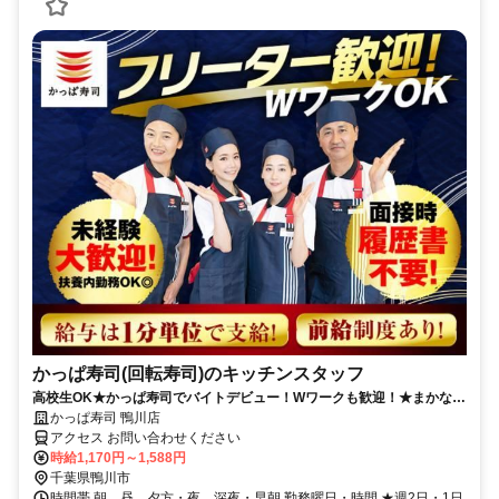
かっぱ寿司(回転寿司)のキッチンスタッフ
高校生OK★かっぱ寿司でバイトデビュー！Wワークも歓迎！★まかない
有★短時間OK★履歴書不要
かっぱ寿司 鴨川店
アクセス お問い合わせください
時給1,170円～1,588円
千葉県鴨川市
時間帯 朝、昼、夕方・夜、深夜・早朝 勤務曜日・時間 ★週2日・1日