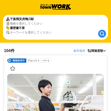
千葉県
千葉県
安房鴨川駅
安房鴨川駅
職種を選択してください
履歴書不要
履歴書不要
キーワードを選択してください
104件
条件保存
関連度順
アルバイト・パート