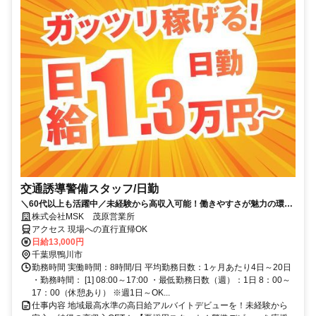
交通誘導警備スタッフ/日勤
＼60代以上も活躍中／未経験から高収入可能！働きやすさが魅力の環境
で警備員デビューをしませんか！雨天による稼働中止はないので、安定
株式会社MSK 茂原営業所
して収入を得られます！【月収26万円可能！日払いもOK！】勤務3日前
アクセス 現場への直行直帰OK
迄シフト申請が可能です！週1日～・短期もOK！あなたのライフスタイ
日給13,000円
ルに合わせてお仕事しませんか！未経験者大歓迎！年代幅広く活躍して
千葉県鴨川市
います。
勤務時間 実働時間：8時間/日 平均勤務日数：1ヶ月あたり4日～20日
・勤務時間： [1] 08:00～17:00 ・最低勤務日数（週）：1日 8：00～
17：00（休憩あり） ※週1日～OK...
仕事内容 地域最高水準の高日給アルバイトデビューを！未経験から