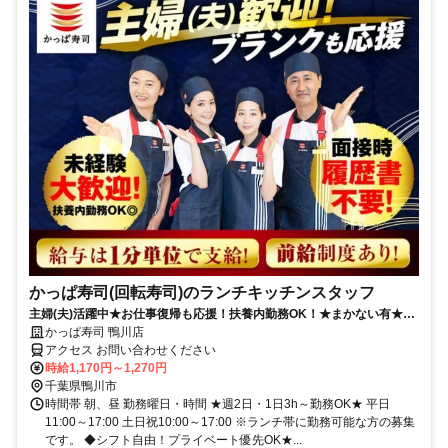
かっぱ寿司(回転寿司)のランチキッチンスタッフ
主婦(夫)活躍中★お仕事復帰も応援！扶養内勤務OK！★まかない有★短
時間OK★履歴書不要
かっぱ寿司 鴨川店
アクセス お問い合わせください
時給1,170円～1,270円
千葉県鴨川市
時間帯 朝、昼 勤務曜日・時間 ★週2日・1日3h～勤務OK★ 平日
11:00～17:00 土日祝10:00～17:00 ※ランチ帯に勤務可能な方の募集
です。 ◆シフト自由！プライベート優先OK★...