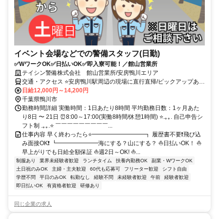
イベント会場などでの警備スタッフ(日勤)
✅WワークOK✅日払いOK✅即入寮可能！／館山営業所
テイシン警備株式会社 館山営業所/安房鴨川エリア
交通・アクセス ⭐安房鴨川駅周辺の現場に直行直帰/ピックアップあ
り！移動の心配は不要です♪
日給12,000円～14,200円
千葉県鴨川市
勤務時間詳細 実働時間：1日あたり8時間 平均勤務日数：1ヶ月あた
り8日 〜 21日 ⏰8:00～17:00(実働8時間/休憩1時間) ⭐.｡｡. 自己申告シ
フト制 .｡｡.⭐ ￣￣￣￣￣￣￣￣￣...
仕事内容 早く終わったら⭐━━━━━━━━━┓ 履歴書不要❗飛び込
み面接OK❗ ┗━━━━━━━海にする？山にする？ ⛵日払いOK！ ⛵
早上がりでも日給全額保証 ⛵週2日～OK! ⛵...
制服あり
業界未経験者歓迎
ランチタイム
扶養内勤務OK
副業・WワークOK
土日祝のみOK
主婦・主夫歓迎
60代も応募可
フリーター歓迎
シフト自由
学歴不問
平日のみOK
転勤なし
経験不問
未経験者歓迎
午前
経験者歓迎
即日払いOK
有資格者歓迎
研修あり
同じ企業の求人