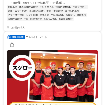
～5時間で終わっても全額保証！) ✅週2日...
制服あり
業界未経験者歓迎
ランチタイム
扶養内勤務OK
社員登用あり
副業・WワークOK
土日祝のみOK
主婦・主夫歓迎
60代も応募可
フリーター歓迎
シフト自由
学歴不問
平日のみOK
転勤なし
経験不問
未経験者歓迎
午前
経験者歓迎
即日払いOK
有資格者歓迎
同じ企業の求人
アルバイト・パート