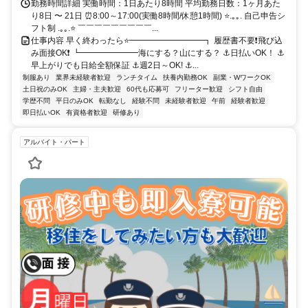
勤務時間詳細 実働時間：1日あたり8時間 平均勤務日数：1ヶ月あた
り8日 〜 21日 ⏰8:00～17:00(実働8時間/休憩1時間) ⭐.｡｡. 自己申告シ
フト制 .｡｡.⭐ ￣￣￣￣￣￣￣￣￣...
仕事内容 早く終わったら⭐━━━━━━━━━┓ 履歴書不要❗飛び込
み面接OK❗ ┗━━━━━━━海にする？山にする？ ⚓日払いOK！ ⚓
早上がりでも日給全額保証 ⚓週2日～OK! ⚓...
制服あり
業界未経験者歓迎
ランチタイム
扶養内勤務OK
副業・WワークOK
土日祝のみOK
主婦・主夫歓迎
60代も応募可
フリーター歓迎
シフト自由
学歴不問
平日のみOK
転勤なし
経験不問
未経験者歓迎
午前
経験者歓迎
即日払いOK
有資格者歓迎
研修あり
アルバイト・パート