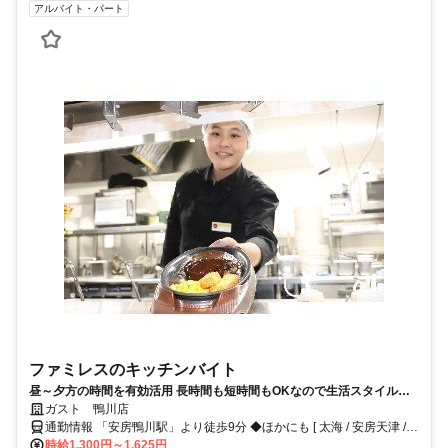
アルバイト・パート
ファミレスのキッチンバイト
昼～夕方の時間を有効活用 長時間も短時間もOKなので生活スタイルに
合わせやすい キッチンバイト未経験者も大歓迎◎食事補助や交通費など
ガスト 鴨川店
待遇も充実
通勤情報 「安房鴨川駅」より徒歩9分 ◆ほかにも [ 太海 / 安房天津 /
安房小湊 / 江見 ] からも車で5～15分程度!!※自転車 / 車 / バイク通勤
時給1,300円～1,625円