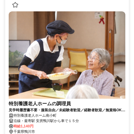
特別養護老人ホームの調理員
見学時履歴書不要・服装自由／未経験者歓迎／経験者歓迎／無資格OK／
資格保有者優遇／教育体制充実／賞与昇給あり
特別養護老人ホーム南小町
沿線・最寄駅 安房鴨川駅から車で１５分
時給1,140円
千葉県鴨川市