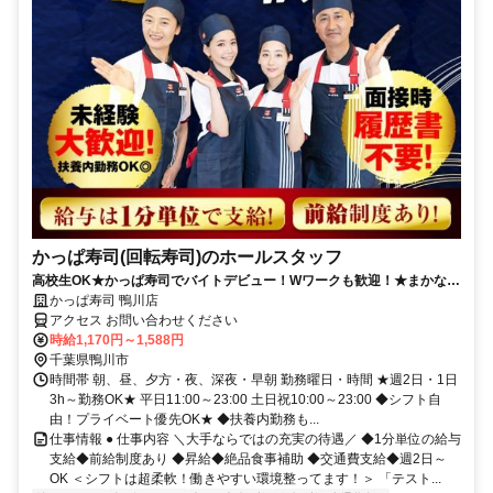
かっぱ寿司(回転寿司)のホールスタッフ
高校生OK★かっぱ寿司でバイトデビュー！Wワークも歓迎！★まかない
有★短時間OK★履歴書不要
かっぱ寿司 鴨川店
アクセス お問い合わせください
時給1,170円～1,588円
千葉県鴨川市
時間帯 朝、昼、夕方・夜、深夜・早朝 勤務曜日・時間 ★週2日・1日
3h～勤務OK★ 平日11:00～23:00 土日祝10:00～23:00 ◆シフト自
由！プライベート優先OK★ ◆扶養内勤務も...
仕事情報 ● 仕事内容 ＼大手ならではの充実の待遇／ ◆1分単位の給与
支給◆前給制度あり ◆昇給◆絶品食事補助 ◆交通費支給◆週2日～
OK ＜シフトは超柔軟！働きやすい環境整ってます！＞ 「テスト...