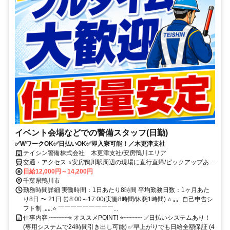
イベント会場などでの警備スタッフ(日勤)
✅WワークOK✅日払いOK✅即入寮可能！／木更津支社
テイシン警備株式会社 木更津支社/安房鴨川エリア
交通・アクセス ⭐安房鴨川駅周辺の現場に直行直帰/ピックアップあ
り！移動の心配は不要です♪
日給12,000円～14,200円
千葉県鴨川市
勤務時間詳細 実働時間：1日あたり8時間 平均勤務日数：1ヶ月あた
り8日 〜 21日 ⏰8:00～17:00(実働8時間/休憩1時間) ⭐.｡｡. 自己申告シ
フト制 .｡｡.⭐ ￣￣￣￣￣￣￣￣￣...
仕事内容 ┉┉┉⭐ オススメPOINT! ⭐┉┉┉ ✅日払いシステムあり！
(専用システムで24時間引き出し可能) ✅早上がりでも日給全額保証 (4