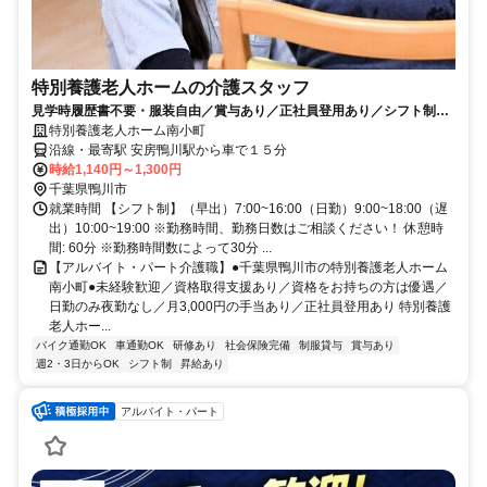
特別養護老人ホームの介護スタッフ
見学時履歴書不要・服装自由／賞与あり／正社員登用あり／シフト制／
働き方相談可／交通費支給あり／社食あり／制服貸与／資格取得支援あ
特別養護老人ホーム南小町
り
沿線・最寄駅 安房鴨川駅から車で１５分
時給1,140円～1,300円
千葉県鴨川市
就業時間 【シフト制】（早出）7:00~16:00（日勤）9:00~18:00（遅
出）10:00~19:00 ※勤務時間、勤務日数はご相談ください！ 休憩時
間: 60分 ※勤務時間数によって30分 ...
【アルバイト・パート介護職】●千葉県鴨川市の特別養護老人ホーム
南小町●未経験歓迎／資格取得支援あり／資格をお持ちの方は優遇／
日勤のみ夜勤なし／月3,000円の手当あり／正社員登用あり 特別養護
老人ホー...
バイク通勤OK
車通勤OK
研修あり
社会保険完備
制服貸与
賞与あり
週2・3日からOK
シフト制
昇給あり
アルバイト・パート