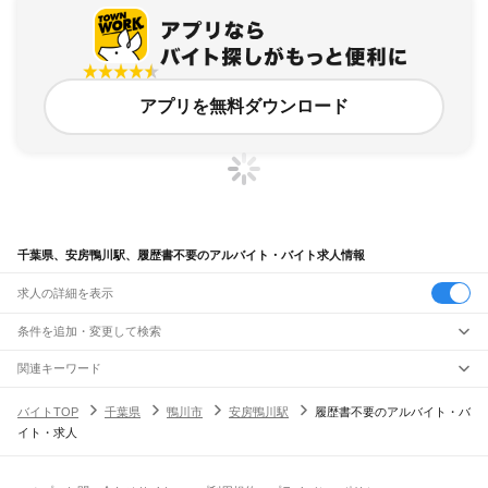
アプリを無料ダウンロード
千葉県、安房鴨川駅、履歴書不要のアルバイト・バイト求人情報
求人の詳細を表示
条件を追加・変更して検索
市区町村を追加・変更
関連キーワード
完全在宅ワーク 全国
シール貼り 在宅
現在地周辺
ガチャガチャ
犬カフェ
千葉県
駅を追加・変更
バイトTOP
千葉県
鴨川市
安房鴨川駅
履歴書不要のアルバイト・バ
千葉県
すべて
イト・求人
千葉市
すべて
職種を追加・変更
JR武蔵野線
中央区
花見川区
稲毛区
若葉区
緑区
美浜区
南流山駅
新松戸駅
新八柱駅
東松戸駅
市川大野駅
船橋法典駅
西船橋駅
飲食・フードサービス
銚子市
市川市
船橋市
館山市
木更津市
松戸市
野田市
茂原市
成田市
佐倉市
東金市
特徴を追加・変更