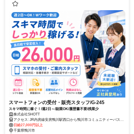
スマートフォンの受付・販売スタッフ/G-245
スキマ時間に稼ぐ！/週2日～/副業OK/履歴書不要/残業少
株式会社SHOTT
アクセス: JR内房線安房鴨川駅西口から鴨川市コミュニティーバス
「南ルート」乗車（約10分）、「福祉センター前」下車後徒歩3分
日給27,000円以上
千葉県鴨川市