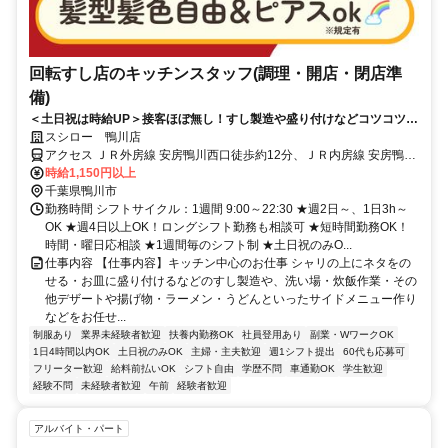
回転すし店のキッチンスタッフ(調理・開店・閉店準
備)
＜土日祝は時給UP＞接客ほぼ無し！すし製造や盛り付けなどコツコツ働
ける
スシロー 鴨川店
アクセス ＪＲ外房線 安房鴨川西口徒歩約12分、ＪＲ内房線 安房鴨川
西口徒歩約12分、ＪＲ内房線 太海徒歩約36分
時給1,150円以上
千葉県鴨川市
勤務時間 シフトサイクル：1週間 9:00～22:30 ★週2日～、1日3h～
OK ★週4日以上OK！ロングシフト勤務も相談可 ★短時間勤務OK！
時間・曜日応相談 ★1週間毎のシフト制 ★土日祝のみO...
仕事内容 【仕事内容】キッチン中心のお仕事 シャリの上にネタをの
せる・お皿に盛り付けるなどのすし製造や、洗い場・炊飯作業・その
他デザートや揚げ物・ラーメン・うどんといったサイドメニュー作り
などをお任せ...
制服あり
業界未経験者歓迎
扶養内勤務OK
社員登用あり
副業・WワークOK
1日4時間以内OK
土日祝のみOK
主婦・主夫歓迎
週1シフト提出
60代も応募可
フリーター歓迎
給料前払いOK
シフト自由
学歴不問
車通勤OK
学生歓迎
経験不問
未経験者歓迎
午前
経験者歓迎
アルバイト・パート