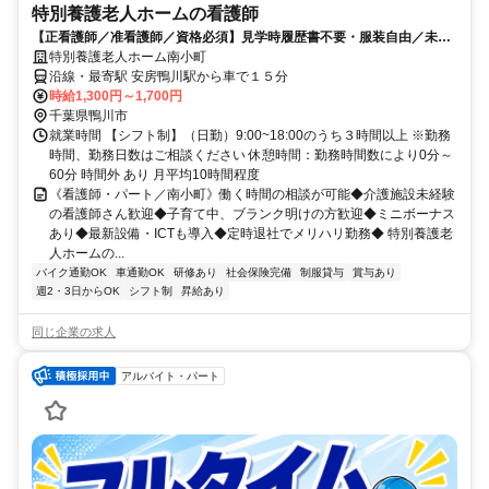
特別養護老人ホームの看護師
【正看護師／准看護師／資格必須】見学時履歴書不要・服装自由／未経
験者歓迎／経験者歓迎／教育体制充実／賞与昇給あり
特別養護老人ホーム南小町
沿線・最寄駅 安房鴨川駅から車で１５分
時給1,300円～1,700円
千葉県鴨川市
就業時間 【シフト制】（日勤）9:00~18:00のうち３時間以上 ※勤務
時間、勤務日数はご相談ください 休憩時間：勤務時間数により0分～
60分 時間外 あり 月平均10時間程度
《看護師・パート／南小町》働く時間の相談が可能◆介護施設未経験
の看護師さん歓迎◆子育て中、ブランク明けの方歓迎◆ミニボーナス
あり◆最新設備・ICTも導入◆定時退社でメリハリ勤務◆ 特別養護老
人ホームの...
バイク通勤OK
車通勤OK
研修あり
社会保険完備
制服貸与
賞与あり
週2・3日からOK
シフト制
昇給あり
同じ企業の求人
アルバイト・パート