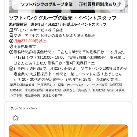
ソフトバンクグループの販売・イベントスタッフ
未経験歓迎！週休3日／月給27万円以上✨イベントスタッフ
SBモバイルサービス株式会社
交通・アクセス お住いの最寄り駅より通える範囲
月給272,000円以上
千葉県鴨川市
勤務時間詳細 実働時間：1日あたり8時間 平均勤務日数：1ヶ月あた
り17日 シフト制 10:00～19:00 （実働8時間／休憩60分） ※ 残業は
ほとんどありません 勤務日数：週4日 勤務日：土...
仕事内容 週休3日で、月収27万円超え！ ソフトバンク100%出資の安
定企業で 大規模採用中！ 仲間と一緒にイベントを盛り上げません
か？ 20～30代の方が活躍中✨ （平均年齢 28歳） 具体的な業務...
業界未経験者歓迎
社員登用あり
副業・WワークOK
フリーター歓迎
学歴不問
経験不問
未経験者歓迎
経験者歓迎
残業なし
賞与あり
長期歓迎
駅近5分以内
シフト制
履歴書不要
友達と応募OK
アルバイト・パート