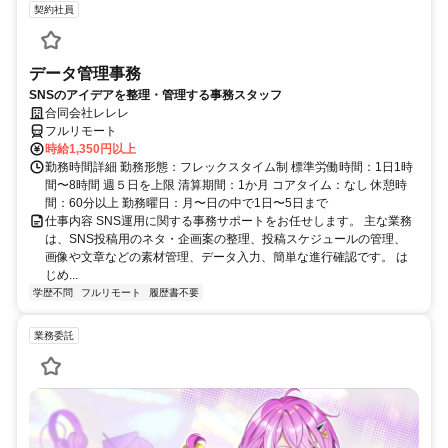
契約社員
データ管理事務
SNSのアイデアを整理・管理する事務スタッフ
合同会社レレレ
フルリモート
時給1,350円以上
勤務時間詳細 勤務形態：フレックスタイム制 標準労働時間：1日1時
間〜8時間 週５日を上限 清算期間：1か月 コアタイム：なし 休憩時
間：60分以上 勤務曜日：月〜日の中で1日〜5日まで
仕事内容 SNS運用に関する事務サポートをお任せします。 主な業務
は、SNS投稿用のネタ・企画案の整理、投稿スケジュールの管理、
画像や文章などの素材管理、データ入力、簡単な進行確認です。 は
じめ...
学歴不問
フルリモート
履歴書不要
業務委託