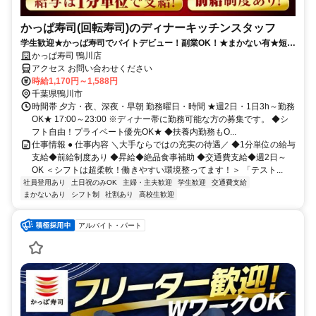
かっぱ寿司(回転寿司)のディナーキッチンスタッフ
学生歓迎★かっぱ寿司でバイトデビュー！副業OK！★まかない有★短時
間OK★履歴書不要
かっぱ寿司 鴨川店
アクセス お問い合わせください
時給1,170円～1,588円
千葉県鴨川市
時間帯 夕方・夜、深夜・早朝 勤務曜日・時間 ★週2日・1日3h～勤務
OK★ 17:00～23:00 ※ディナー帯に勤務可能な方の募集です。 ◆シ
フト自由！プライベート優先OK★ ◆扶養内勤務もO...
仕事情報 ● 仕事内容 ＼大手ならではの充実の待遇／ ◆1分単位の給与
支給◆前給制度あり ◆昇給◆絶品食事補助 ◆交通費支給◆週2日～
OK ＜シフトは超柔軟！働きやすい環境整ってます！＞ 「テスト...
社員登用あり
土日祝のみOK
主婦・主夫歓迎
学生歓迎
交通費支給
まかないあり
シフト制
社割あり
高校生歓迎
アルバイト・パート