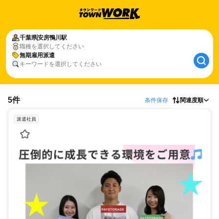
千葉県
安房鴨川駅
職種を選択してください
無期雇用派遣
キーワードを選択してください
5件
条件保存
関連度順
派遣社員