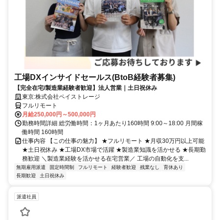
工場DXインサイドセールス(BtoB経験者募集)
【完全在宅/製造業経験者歓迎】法人営業｜土日祝休み
東京:株式会社ペイストレージ
フルリモート
月給250,000円～500,000円
勤務時間詳細 総労働時間：1ヶ月あたり160時間 9:00～18:00 月間稼
働時間 160時間
仕事内容 【この仕事の魅力】 ★フルリモート ★月収30万円以上可能
★土日祝休み ★工場DX市場で活躍 ★製造業知識を活かせる ★長期勤
務歓迎 ＼製造業経験を活かせる在宅営業／ 工場の自動化を支...
無期雇用派遣
固定時間制
フルリモート
経験者歓迎
残業なし
育休あり
長期歓迎
土日祝休み
派遣社員