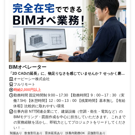
BIMオペレーター
「2D CADの延長」に、物足りなさを感じていませんか？ せっかく磨い
たそのRevitスキル、NTTグループの安定環境で「主役」として活かしま
オーピーシー株式会社
しょう！
フルリモート
時給2,000円以上
勤務時間 固定時間制 9:00～17:30 【勤務時間】9：00～17：30 （実
働7.5H) 【休憩時間】12：00～13：00 【残業時間】基本無し 【有給
休暇】比較的に取れやすい環境
仕事内容 NTT関連企業にて、建築設備（空調・衛生・電気など）の
BIMモデリング・図面作成を中心に担当していただきます。 これまで
の実務経験を活かし、即戦力としてプロジェクトをリードしてくださ
い！ ...
制服あり
飲食割引あり
育休延長あり
扶養内勤務OK
店舗割引あり