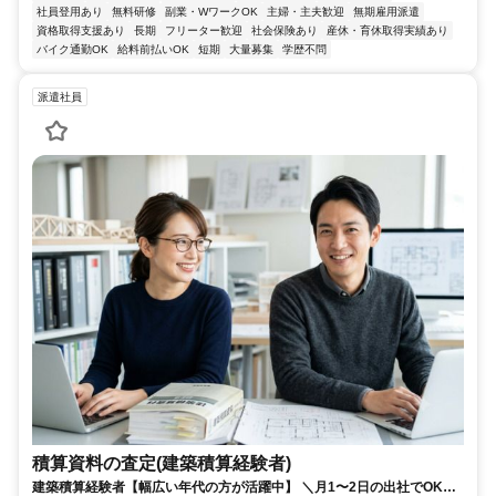
社員登用あり
無料研修
副業・WワークOK
主婦・主夫歓迎
無期雇用派遣
資格取得支援あり
長期
フリーター歓迎
社会保険あり
産休・育休取得実績あり
バイク通勤OK
給料前払いOK
短期
大量募集
学歴不問
派遣社員
積算資料の査定(建築積算経験者)
建築積算経験者【幅広い年代の方が活躍中】 ＼月1〜2日の出社でOK！