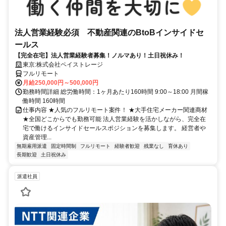
法人営業経験必須 不動産関連のBtoBインサイドセ
ールス
【完全在宅】法人営業経験者募集！ノルマあり！土日祝休み！
東京:株式会社ペイストレージ
フルリモート
月給250,000円～500,000円
勤務時間詳細 総労働時間：1ヶ月あたり160時間 9:00～18:00 月間稼
働時間 160時間
仕事内容 ★人気のフルリモート案件！ ★大手住宅メーカー関連商材
★全国どこからでも勤務可能 法人営業経験を活かしながら、完全在
宅で働けるインサイドセールスポジションを募集します。 経営者や
資産管理...
無期雇用派遣
固定時間制
フルリモート
経験者歓迎
残業なし
育休あり
長期歓迎
土日祝休み
派遣社員