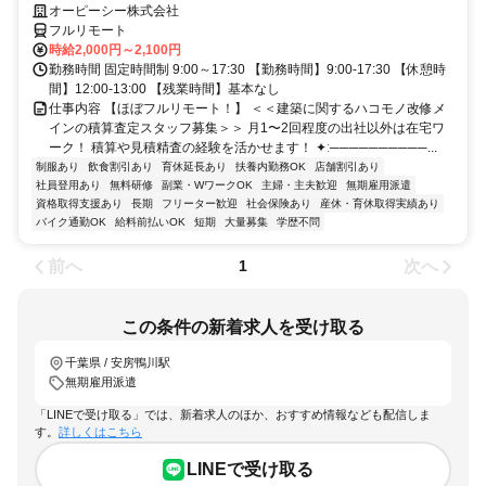
大手の安定環境で積算資料の査定業務／
オーピーシー株式会社
フルリモート
時給2,000円～2,100円
勤務時間 固定時間制 9:00～17:30 【勤務時間】9:00-17:30 【休憩時
間】12:00-13:00 【残業時間】基本なし
仕事内容 【ほぼフルリモート！】 ＜＜建築に関するハコモノ改修メ
インの積算査定スタッフ募集＞＞ 月1〜2回程度の出社以外は在宅ワ
ーク！ 積算や見積精査の経験を活かせます！ ✦ː──────────...
制服あり
飲食割引あり
育休延長あり
扶養内勤務OK
店舗割引あり
社員登用あり
無料研修
副業・WワークOK
主婦・主夫歓迎
無期雇用派遣
資格取得支援あり
長期
フリーター歓迎
社会保険あり
産休・育休取得実績あり
バイク通勤OK
給料前払いOK
短期
大量募集
学歴不問
前へ
次へ
1
この条件の新着求人を受け取る
千葉県 / 安房鴨川駅
無期雇用派遣
「LINEで受け取る」では、新着求人のほか、おすすめ情報なども配信しま
す。
詳しくはこちら
LINEで受け取る