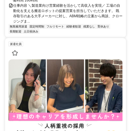
働時間 160時間
仕事内容 ＼製造業向け営業経験を活かして高収入を実現／ 工場の自
動化を支える搬送ロボットの提案営業を担当していただきます。 既
存取引のある大手メーカーに対し、ABM戦略の立案から商談、クロー
ジングま...
無期雇用派遣
固定時間制
フルリモート
経験者歓迎
残業なし
育休あり
長期歓迎
土日祝休み
派遣社員