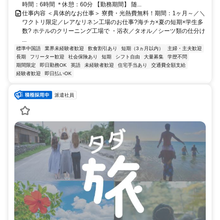
時間：6時間 ＊休憩：60分 【勤務期間】 随...
仕事内容 ＜具体的なお仕事＞ 寮費・光熱費無料！期間：1ヶ月～／＼
ワクトリ限定／レアなリネン工場のお仕事?海チカ×夏の短期×学生多
数? ホテルのクリーニング工場で ・浴衣／タオル／シーツ類の仕分け
...
標準中国語
業界未経験者歓迎
飲食割引あり
短期（3ヵ月以内）
主婦・主夫歓迎
長期
フリーター歓迎
社会保険あり
短期
シフト自由
大量募集
学歴不問
期間限定
即日勤務OK
英語
未経験者歓迎
住宅手当あり
交通費全額支給
経験者歓迎
即日払いOK
派遣社員