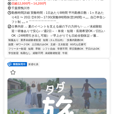
り！移動の心配は不要です♪
日給12,000円～14,200円
千葉県鴨川市
勤務時間詳細 実働時間：1日あたり8時間 平均勤務日数：1ヶ月あた
り4日 〜 20日 ⏰8:00～17:00(実働8時間/休憩1時間) ⭐.｡｡. 自己申告シ
フト制 .｡｡.⭐ ￣￣￣￣￣￣￣￣￣...
仕事内容 ⸝⸝ 夏のイベントを支える縁の下の力持ち✨ ⸜⸜ ✅未経験歓
迎！研修ありで安心♪ ✅週2日～・単発・短期・長期希望OK ✅日払い
OK（24時間引き出し可能） ✅早上がりでも日給全額保証 ✅履...
制服あり
業界未経験者歓迎
短期（3ヵ月以内）
扶養内勤務OK
副業・WワークOK
土日祝のみOK
主婦・主夫歓迎
60代も応募可
フリーター歓迎
短期
早朝
シフト自由
学歴不問
即日勤務OK
平日のみOK
学生歓迎
転勤なし
経験不問
未経験者歓迎
午前
派遣社員