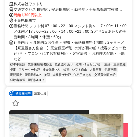
川の海が目の前！接客デビュー歓迎♪＊
株式会社ワクトリ
交通アクセス 最寄駅：安房鴨川駅 ＜勤務地＞千葉県鴨川市横渚
543★寮完備・赴任交通費支給！ 【東京方面より】 特急で東京駅⇒
時給1,300円以上
安房鴨川駅（約2時間） 安房鴨川駅より徒歩で約10分 ※ご自宅から
千葉県鴨川市
の通勤も相談OK！住み込みを希望されない場合もお気軽にご相談く
勤務時間 シフト制 07：00～22：00 ＜シフト例＞ ・7：00〜11：00
ださい。
／休憩／17：00〜22：00 ・14：00〜21：00 など ＊1日あたりの実
働時間：8時間 ＊休憩：60分 ...
仕事内容 ＜具体的なお仕事＞ 寮費・光熱費無料！期間：2ヶ月～／
【寮重視さん集合！】完全個室×鴨川の海が目の前！接客デビュー歓
迎♪＊ ・フロントにてお客様対応 ・客室清掃 ・お料理の配膳・下膳
など...
標準中国語
業界未経験者歓迎
飲食割引あり
短期（3ヵ月以内）
主婦・主夫歓迎
長期
フリーター歓迎
社会保険あり
短期
シフト自由
大量募集
学歴不問
期間限定
即日勤務OK
英語
未経験者歓迎
住宅手当あり
交通費全額支給
経験者歓迎
即日払いOK
派遣社員