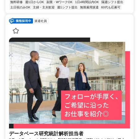
無料研修
週1日からOK
副業・WワークOK
1日4時間以内OK
隔週シフト提出
土日祝のみOK
主婦・主夫歓迎
週1シフト提出
無期雇用派遣
60代も応募可
派遣社員
データベース研究統計解析担当者