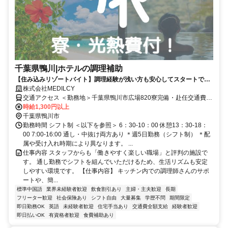
千葉県鴨川|ホテルの調理補助
【住み込みリゾートバイト】調理経験が浅い方も安心してスタートでき
ます！駅チカの個室寮・時給1250円以上 勤務期間：2か月程度
株式会社MEDILCY
交通アクセス ＜勤務地＞千葉県鴨川市広場820寮完備・赴任交通費支
給！◆寮完備◆日払い最大90％対応◆最短"当日"にお仕事ご紹介
時給1,300円以上
千葉県鴨川市
勤務時間 シフト制 ＜以下を参照＞ 6：30-10：00 休憩13：30-18：
00 7:00-16:00 通し・中抜け両方あり ＊週5日勤務（シフト制） ＊配
属や受け入れ時期により異なります。 ...
仕事内容 スタッフからも「働きやすく楽しい職場」と評判の施設で
す。 通し勤務でシフトを組んでいただけるため、生活リズムも安定
しやすい環境です。 【仕事内容】 キッチン内での調理師さんのサポ
ートや、簡...
標準中国語
業界未経験者歓迎
飲食割引あり
主婦・主夫歓迎
長期
フリーター歓迎
社会保険あり
シフト自由
大量募集
学歴不問
期間限定
即日勤務OK
英語
未経験者歓迎
住宅手当あり
交通費全額支給
経験者歓迎
即日払いOK
有資格者歓迎
食費補助あり