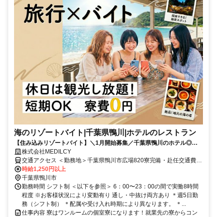
海のリゾートバイト|千葉県鴨川|ホテルのレストラン
【住み込みリゾートバイト】＼1月開始募集／千葉県鴨川のホテル◎海
＆サーフィン好きに大人気◎
株式会社MEDILCY
交通アクセス ＜勤務地＞千葉県鴨川市広場820寮完備・赴任交通費支
給！◆寮完備◆日払い最大90％対応◆最短"当日"にお仕事ご紹介
時給1,250円以上
千葉県鴨川市
勤務時間 シフト制 ＜以下を参照＞ 6：00〜23：00の間で実働8時間
程度 ※お客様状況により変動有り 通し・中抜け両方あり ＊週5日勤
務（シフト制） ＊配属や受け入れ時期により異なります。 ＊...
仕事内容 寮はワンルームの個室寮になります！就業先の寮からコン