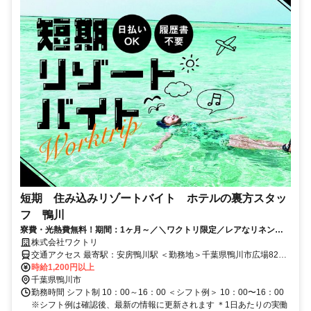
短期 住み込みリゾートバイト ホテルの裏方スタッ
フ 鴨川
寮費・光熱費無料！期間：1ヶ月～／＼ワクトリ限定／レアなリネン工
場のお仕事?海チカ×夏の短期×学生多数?
株式会社ワクトリ
交通アクセス 最寄駅：安房鴨川駅 ＜勤務地＞千葉県鴨川市広場820
番地★寮完備・赴任交通費支給！ 【東京方面より】 特急わかしおま
時給1,200円以上
たは高速バス「アクシー号」で東京駅⇒安房鴨川駅（約2時間） 安房
千葉県鴨川市
鴨川駅より徒歩で約10分 ※ご自宅からの通勤も相談OK！住み込みを
勤務時間 シフト制 10：00～16：00 ＜シフト例＞ 10：00〜16：00
希望されない場合もお気軽にご相談ください。
※シフト例は確認後、最新の情報に更新されます ＊1日あたりの実働