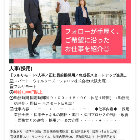
人事(採用)
【フルリモート×人事／正社員前提採用／急成長スタートアップ企業／
英語】Robert Walters
ロバート・ウォルターズ・ジャパン株式会社(大阪支店)
フルリモート
時給1,800円以上
勤務時間 固定時間制 ９：００～１８：００（休憩１時間） ＜勤務開
始時期＞ 即日～ ※スタート日相談可
仕事内容 ・・ー・・＋・・ー・・＋・・ー・・ ◆仕事内容◆ ・採用
業務全般 ・採用チャネルの開拓・運用 ・採用プロセスの設計・改善
・面接官との連携 ・採用データの管理 ・・ー・・＋・・ー・・
＋・...
制服あり
標準中国語
業界未経験者歓迎
飲食割引あり
短期（3ヵ月以内）
育休延長あり
ランチタイム
扶養内勤務OK
店舗割引あり
社員登用あり