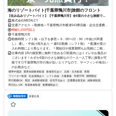
海のリゾートバイト|千葉県鴨川市|旅館のフロント
【住み込みリゾートバイト】【千葉県鴨川市】全6室の小さな旅館でフ
ロント１R個室寮無料！
株式会社MEDILCY
交通アクセス ＜勤務地＞千葉県鴨川市横渚543寮完備・赴任交通費支
給！◆寮完備◆日払い最大90％対応◆最短"当日"にお仕事ご紹介
時給1,250円以上
千葉県鴨川市
勤務時間 シフト制 ＜以下を参照＞ 6：00〜22：00（中抜けOR通
し） 通し・中抜け両方あり ＊週5日勤務（シフト制） ＊配属や受け
入れ時期により異なります。 ＊開始日や就業期間もお気軽にご相...
仕事内容 1Rの個室寮に無料で住める◎部屋内にはトイレやお風呂が
ございます！わずか6室の小さな旅館なので一人一人丁寧に接客が可
能です◎千葉県鴨川市の海が近いエリアなので、サーフィンや海沿い
のお散歩など...
標準中国語
業界未経験者歓迎
飲食割引あり
主婦・主夫歓迎
長期
フリーター歓迎
社会保険あり
シフト自由
大量募集
学歴不問
期間限定
即日勤務OK
英語
未経験者歓迎
住宅手当あり
交通費全額支給
経験者歓迎
即日払いOK
有資格者歓迎
食費補助あり
派遣社員