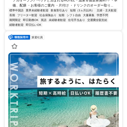
アルオープン》ペットと泊まれるHOTEL＊温泉＆個室寮無料?? ・準
備、配膳 ・お客様のご案内 ・片付け ・ドリンクのオーダー取り...
標準中国語
業界未経験者歓迎
飲食割引あり
短期（3ヵ月以内）
主婦・主夫歓迎
長期
フリーター歓迎
社会保険あり
短期
シフト自由
大量募集
学歴不問
期間限定
即日勤務OK
英語
未経験者歓迎
住宅手当あり
交通費全額支給
経験者歓迎
即日払いOK
派遣社員