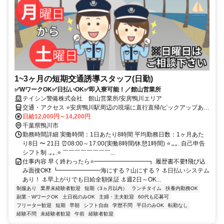
1~3ヶ月の短期交通誘導スタッフ(日勤)
✅WワークOK✅日払いOK✅即入寮可能！／館山営業所
テイシン警備株式会社 館山営業所/安房鴨川エリア
交通・アクセス ⭐安房鴨川駅周辺の現場に直行直帰/ピックアップあ
り！移動の心配は不要です♪
日給12,000円～14,200円
千葉県鴨川市
勤務時間詳細 実働時間：1日あたり8時間 平均勤務日数：1ヶ月あた
り8日 〜 21日 ⏰08:00～17:00(実働8時間/休憩1時間) ⭐.｡｡. 自己申告
シフト制 .｡｡.⭐ ￣￣￣￣￣￣￣￣...
仕事内容 早く終わったら⭐━━━━━━━━━┓ 履歴書不要❗飛び込
み面接OK❗ ┗━━━━━━━海にする？山にする？ ⚓日払いシステム
あり！ ⚓早上がりでも日給全額保証 ⚓週2日～OK...
制服あり
業界未経験者歓迎
短期（3ヵ月以内）
ランチタイム
扶養内勤務OK
副業・WワークOK
土日祝のみOK
主婦・主夫歓迎
60代も応募可
フリーター歓迎
短期
早朝
シフト自由
学歴不問
平日のみOK
転勤なし
経験不問
未経験者歓迎
午前
経験者歓迎