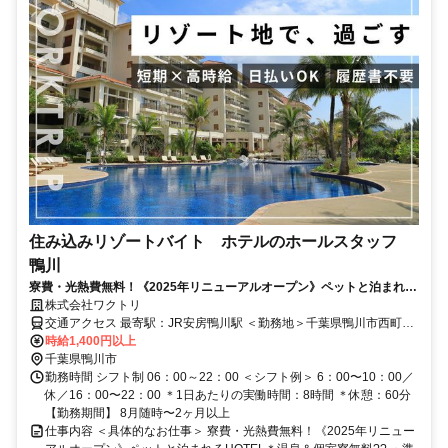
住み込みリゾートバイト ホテルのホールスタッフ
鴨川
寮費・光熱費無料！《2025年リニューアルオープン》ペットと泊まれる
HOTEL＊温泉＆個室寮無料??
株式会社ワクトリ
交通アクセス 最寄駅：JR安房鴨川駅 ＜勤務地＞千葉県鴨川市西町
1137★寮完備・赴任交通費支給！ 【東京方面より】 JR特急わかしお
時給1,400円以上
で東京駅 ⇒ 安房鴨川駅（約2時間） 安房鴨川駅より日東交通バス
千葉県鴨川市
（亀田病院・仁右衛門島方面行き）で約5分 ⇒ 「鴨川シーワールド」
勤務時間 シフト制 06：00～22：00 ＜シフト例＞ 6：00〜10：00／
バス停下車 徒歩約6分 ※ご自宅からの通勤も相談OK！住み込みを希
休／16：00〜22：00 ＊1日あたりの実働時間：8時間 ＊休憩：60分
望されない場合もお気軽にご相談ください。
【勤務期間】 8月随時〜2ヶ月以上
仕事内容 ＜具体的なお仕事＞ 寮費・光熱費無料！《2025年リニュー