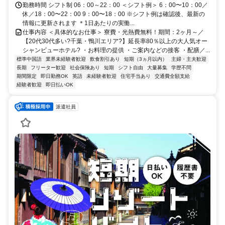
鴨川駅より徒歩で約10分 ※ご自宅からの通勤も相談OK！住み込みを
勤務時間 シフト制 06：00～22：00 ＜シフト例＞ 6：00〜10：00／
希望されない場合もお気軽にご相談ください。
休／18：00〜22：00 9：00〜18：00 ※シフト例は確認後、最新の
情報に更新されます ＊1日あたりの実働...
仕事内容 ＜具体的なお仕事＞ 寮費・光熱費無料！期間：2ヶ月～／
【20代30代多い?千葉・鴨川エリア?】延長率80％以上の大人気オー
シャンビューホテル? ・お料理の提供 ・ご案内などの接客 ・配膳／...
標準中国語
業界未経験者歓迎
飲食割引あり
短期（3ヵ月以内）
主婦・主夫歓迎
長期
フリーター歓迎
社会保険あり
短期
シフト自由
大量募集
学歴不問
期間限定
即日勤務OK
英語
未経験者歓迎
住宅手当あり
交通費全額支給
経験者歓迎
即日払いOK
派遣社員