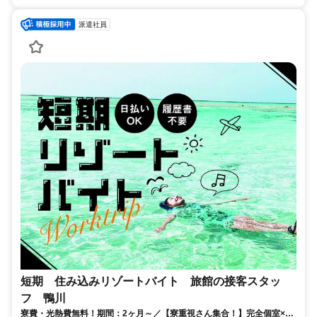
派遣社員
短期 住み込みリゾートバイト 旅館の接客スタッ
フ 鴨川
寮費・光熱費無料！期間：2ヶ月～／【寮重視さん集合！】完全個室×鴨