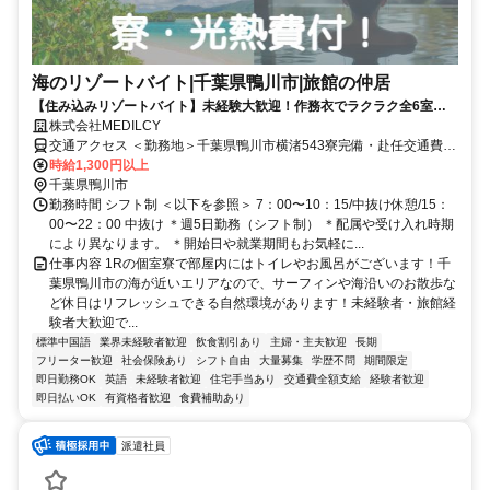
海のリゾートバイト|千葉県鴨川市|旅館の仲居
【住み込みリゾートバイト】未経験大歓迎！作務衣でラクラク全6室の
小さな旅館の仲居スタッフ 勤務期間：3か月程度
株式会社MEDILCY
交通アクセス ＜勤務地＞千葉県鴨川市横渚543寮完備・赴任交通費支
給！◆寮完備◆日払い最大90％対応◆最短"当日"にお仕事ご紹介
時給1,300円以上
千葉県鴨川市
勤務時間 シフト制 ＜以下を参照＞ 7：00〜10：15/中抜け休憩/15：
00〜22：00 中抜け ＊週5日勤務（シフト制） ＊配属や受け入れ時期
により異なります。 ＊開始日や就業期間もお気軽に...
仕事内容 1Rの個室寮で部屋内にはトイレやお風呂がございます！千
葉県鴨川市の海が近いエリアなので、サーフィンや海沿いのお散歩な
ど休日はリフレッシュできる自然環境があります！未経験者・旅館経
験者大歓迎で...
標準中国語
業界未経験者歓迎
飲食割引あり
主婦・主夫歓迎
長期
フリーター歓迎
社会保険あり
シフト自由
大量募集
学歴不問
期間限定
即日勤務OK
英語
未経験者歓迎
住宅手当あり
交通費全額支給
経験者歓迎
即日払いOK
有資格者歓迎
食費補助あり
派遣社員