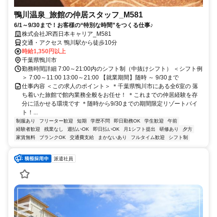
鴨川温泉_旅館の仲居スタッフ_M581
6/1～9/30まで！お客様の“特別な時間”をつくる仕事♪
株式会社JR西日本キャリア_M581
交通・アクセス 鴨川駅から徒歩10分
時給1,350円以上
千葉県鴨川市
勤務時間詳細 7:00～21:00内のシフト制（中抜けシフト） ＜シフト例
＞ 7:00～11:00 13:00～21:00 【就業期間】随時 ～ 9/30まで
仕事内容 ＜この求人のポイント＞ ＊千葉県鴨川市にある全6室の 落
ち着いた旅館で館内業務全般をお任せ！ ＊これまでの仲居経験を存
分に活かせる環境です ＊随時から9/30までの期間限定リゾートバイ
ト！...
制服あり
フリーター歓迎
短期
学歴不問
即日勤務OK
学生歓迎
午前
経験者歓迎
残業なし
週払いOK
即日払いOK
月1シフト提出
研修あり
夕方
家賃無料
ブランクOK
交通費支給
まかないあり
フルタイム歓迎
シフト制
派遣社員