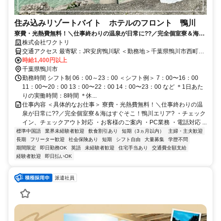
住み込みリゾートバイト ホテルのフロント 鴨川
寮費・光熱費無料！＼仕事終わりの温泉が日常に??／完全個室寮＆海は
すぐそこ！鴨川エリア?
株式会社ワクトリ
交通アクセス 最寄駅：JR安房鴨川駅 ＜勤務地＞千葉県鴨川市西町
1137★寮完備・赴任交通費支給！ 【東京方面より】 JR特急わかしお
時給1,400円以上
で東京駅 ⇒ 安房鴨川駅（約2時間） 安房鴨川駅より日東交通バス
千葉県鴨川市
（亀田病院・仁右衛門島方面行き）で約5分 ⇒ 「鴨川シーワールド」
勤務時間 シフト制 06：00～23：00 ＜シフト例＞ 7：00〜16：00
バス停下車 徒歩約6分 ※ご自宅からの通勤も相談OK！住み込みを希
11：00〜20：00 13：00〜22：00 14：00〜23：00 など ＊1日あた
望されない場合もお気軽にご相談ください。
りの実働時間：8時間 ＊休...
仕事内容 ＜具体的なお仕事＞ 寮費・光熱費無料！＼仕事終わりの温
泉が日常に??／完全個室寮＆海はすぐそこ！鴨川エリア? ・チェック
イン、チェックアウト対応 ・お客様のご案内 ・PC業務 ・電話対応 ...
標準中国語
業界未経験者歓迎
飲食割引あり
短期（3ヵ月以内）
主婦・主夫歓迎
長期
フリーター歓迎
社会保険あり
短期
シフト自由
大量募集
学歴不問
期間限定
即日勤務OK
英語
未経験者歓迎
住宅手当あり
交通費全額支給
経験者歓迎
即日払いOK
派遣社員