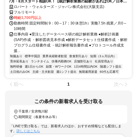
7月・8月スタート相談OK！【統計解析業務の経験があればOK／日本全
国どこでもOK／完全在宅／時給３７００円／正社員登用可能性あり】統
ロバート・ウォルターズ・ジャパン株式会社(大阪支店)
計解析
フルリモート
時給3,700円以上
勤務時間 固定時間制 9：00～17：30 休憩1h）実働7.5h 残業／月0～
10時間
仕事内容 ●受注したデータベース研の統計解析業務 ●解析計画書
(SAP)作成 ・解析図表見本作成 ●解析データセット仕様書作成 ・解析
プログラム仕様書作成 ・統計解析報告書作成 ●プロトコール作成支
援...
制服あり
標準中国語
業界未経験者歓迎
飲食割引あり
短期（3ヵ月以内）
育休延長あり
ランチタイム
扶養内勤務OK
店舗割引あり
社員登用あり
無料研修
週1日からOK
副業・WワークOK
1日4時間以内OK
隔週シフト提出
土日祝のみOK
主婦・主夫歓迎
週1シフト提出
無期雇用派遣
60代も応募可
前へ
次へ
1
この条件の新着求人を受け取る
千葉県 / 安房鴨川駅
期間限定（春夏冬休み等）
「LINEで受け取る」では、新着求人のほか、おすすめ情報なども配信しま
す。
詳しくはこちら