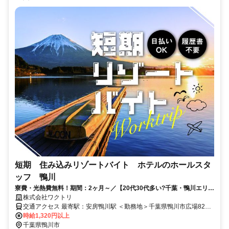
短期 住み込みリゾートバイト ホテルのホールスタ
ッフ 鴨川
寮費・光熱費無料！期間：2ヶ月～／【20代30代多い?千葉・鴨川エリ
ア?】延長率80％以上の大人気オーシャンビューホテル?
株式会社ワクトリ
交通アクセス 最寄駅：安房鴨川駅 ＜勤務地＞千葉県鴨川市広場820
番地★寮完備・赴任交通費支給！ 【東京方面より】 特急わかしおま
時給1,320円以上
たは高速バス「アクシー号」で東京駅⇒安房鴨川駅（約2時間） 安房
千葉県鴨川市