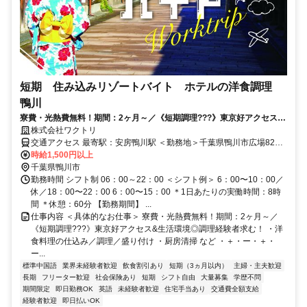
短期 住み込みリゾートバイト ホテルの洋食調理
鴨川
寮費・光熱費無料！期間：2ヶ月～／《短期調理???》東京好アクセス&
生活環境◎調理経験者求む！
株式会社ワクトリ
交通アクセス 最寄駅：安房鴨川駅 ＜勤務地＞千葉県鴨川市広場820
番地★寮完備・赴任交通費支給！ 【東京方面より】 特急わかしおま
時給1,500円以上
たは高速バス「アクシー号」で東京駅⇒安房鴨川駅（約2時間） 安房
千葉県鴨川市
鴨川駅より徒歩で約10分 ※ご自宅からの通勤も相談OK！住み込みを
勤務時間 シフト制 06：00～22：00 ＜シフト例＞ 6：00〜10：00／
希望されない場合もお気軽にご相談ください。
休／18：00〜22：00 6：00〜15：00 ＊1日あたりの実働時間：8時
間 ＊休憩：60分 【勤務期間】 ...
仕事内容 ＜具体的なお仕事＞ 寮費・光熱費無料！期間：2ヶ月～／
《短期調理???》東京好アクセス&生活環境◎調理経験者求む！ ・洋
食料理の仕込み／調理／盛り付け ・厨房清掃 など ・＋・ー・＋・
ー...
標準中国語
業界未経験者歓迎
飲食割引あり
短期（3ヵ月以内）
主婦・主夫歓迎
長期
フリーター歓迎
社会保険あり
短期
シフト自由
大量募集
学歴不問
期間限定
即日勤務OK
英語
未経験者歓迎
住宅手当あり
交通費全額支給
経験者歓迎
即日払いOK