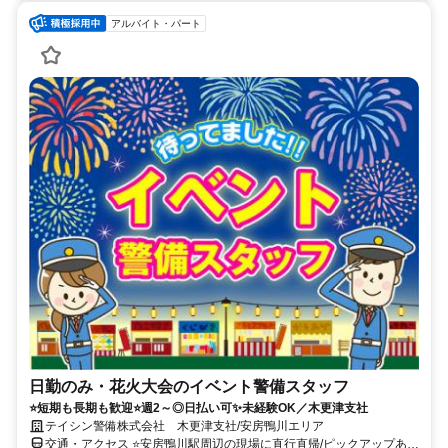
アルバイト・パート
日勤のみ・花火大会のイベント警備スタッフ
⭐短期も長期も歓迎⭐週2～◎日払い可✨未経験OK／木更津支社
テイシン警備株式会社 木更津支社/安房鴨川エリア
交通・アクセス ⭐安房鴨川駅周辺の現場に直行直帰/ピックアップあ