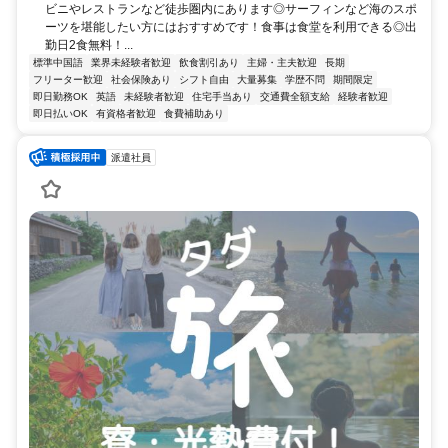
ビニやレストランなど徒歩圏内にあります◎サーフィンなど海のスポ
ーツを堪能したい方にはおすすめです！食事は食堂を利用できる◎出
勤日2食無料！...
標準中国語
業界未経験者歓迎
飲食割引あり
主婦・主夫歓迎
長期
フリーター歓迎
社会保険あり
シフト自由
大量募集
学歴不問
期間限定
即日勤務OK
英語
未経験者歓迎
住宅手当あり
交通費全額支給
経験者歓迎
即日払いOK
有資格者歓迎
食費補助あり
派遣社員