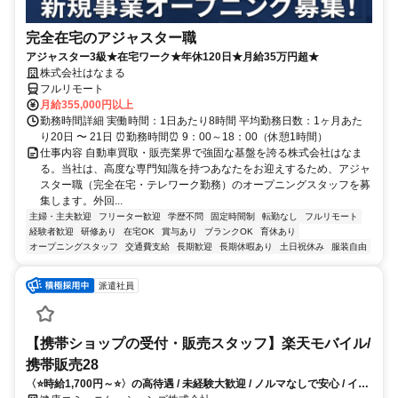
完全在宅のアジャスター職
アジャスター3級★在宅ワーク★年休120日★月給35万円超★
株式会社はなまる
フルリモート
月給355,000円以上
勤務時間詳細 実働時間：1日あたり8時間 平均勤務日数：1ヶ月あた
り20日 〜 21日 ⏰勤務時間⏰ 9：00～18：00（休憩1時間）
仕事内容 自動車買取・販売業界で強固な基盤を誇る株式会社はなま
る。当社は、高度な専門知識を持つあなたをお迎えするため、アジャ
スター職（完全在宅・テレワーク勤務）のオープニングスタッフを募
集します。外回...
主婦・主夫歓迎
フリーター歓迎
学歴不問
固定時間制
転勤なし
フルリモート
経験者歓迎
研修あり
在宅OK
賞与あり
ブランクOK
育休あり
オープニングスタッフ
交通費支給
長期歓迎
長期休暇あり
土日祝休み
服装自由
派遣社員
【携帯ショップの受付・販売スタッフ】楽天モバイル/
携帯販売28
〈⭐時給1,700円～⭐〉の高待遇 / 未経験大歓迎 / ノルマなしで安心 / イン