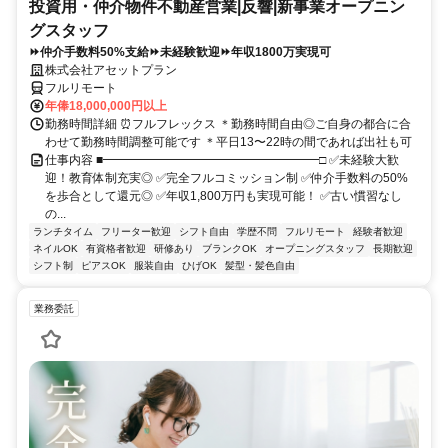
投資用・仲介物件不動産営業|反響|新事業オープニン
グスタッフ
⏩仲介手数料50%支給⏩未経験歓迎⏩年収1800万実現可
株式会社アセットプラン
フルリモート
年俸18,000,000円以上
勤務時間詳細 ⏰フルフレックス ＊勤務時間自由◎ご自身の都合に合
わせて勤務時間調整可能です ＊平日13〜22時の間であれば出社も可
仕事内容 ■━━━━━━━━━━━━━━━━━━□ ✅未経験大歓
迎！教育体制充実◎ ✅完全フルコミッション制 ✅仲介手数料の50%
を歩合として還元◎ ✅年収1,800万円も実現可能！ ✅古い慣習なし
の...
ランチタイム
フリーター歓迎
シフト自由
学歴不問
フルリモート
経験者歓迎
ネイルOK
有資格者歓迎
研修あり
ブランクOK
オープニングスタッフ
長期歓迎
シフト制
ピアスOK
服装自由
ひげOK
髪型・髪色自由
業務委託