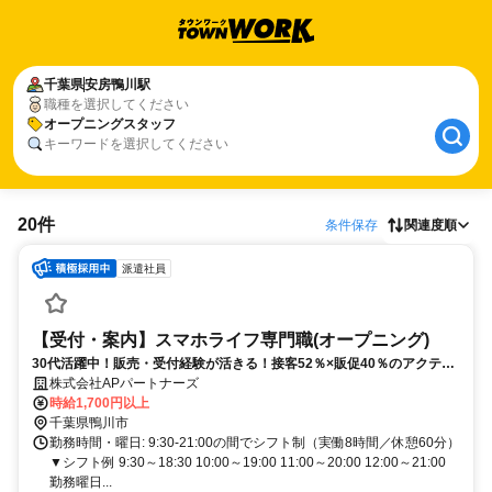
千葉県
安房鴨川駅
職種を選択してください
オープニングスタッフ
キーワードを選択してください
20件
条件保存
関連度順
派遣社員
【受付・案内】スマホライフ専門職(オープニング)
30代活躍中！販売・受付経験が活きる！接客52％×販促40％のアクティ
ブな店舗ワーク✅月収32万円も可✨
株式会社APパートナーズ
時給1,700円以上
千葉県鴨川市
勤務時間・曜日: 9:30-21:00の間でシフト制（実働8時間／休憩60分）
▼シフト例 9:30～18:30 10:00～19:00 11:00～20:00 12:00～21:00
勤務曜日...