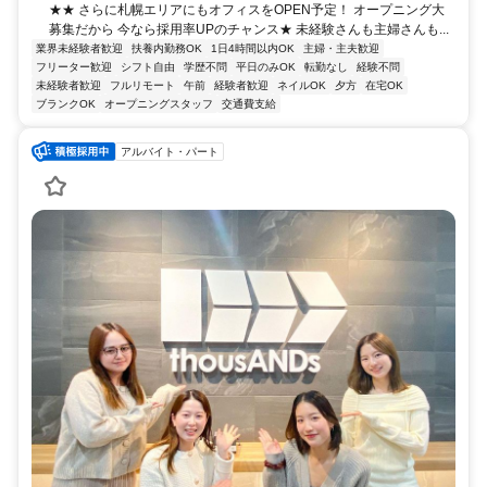
★★ さらに札幌エリアにもオフィスをOPEN予定！ オープニング大
募集だから 今なら採用率UPのチャンス★ 未経験さんも主婦さんも...
業界未経験者歓迎
扶養内勤務OK
1日4時間以内OK
主婦・主夫歓迎
フリーター歓迎
シフト自由
学歴不問
平日のみOK
転勤なし
経験不問
未経験者歓迎
フルリモート
午前
経験者歓迎
ネイルOK
夕方
在宅OK
ブランクOK
オープニングスタッフ
交通費支給
アルバイト・パート