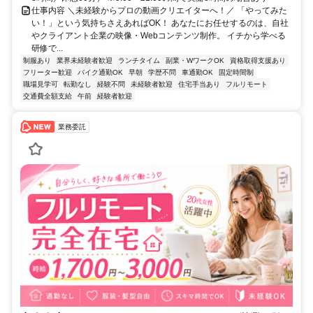
仕事内容 ＼未経験からプロの動画クリエイターへ！／ 「やってみた
い！」という気持ちさえあればOK！ あなたにお任せするのは、自社
やクライアント企業の映像・Webコンテンツ制作。 イチから学べる
研修で...
制服あり
業界未経験者歓迎
ランチタイム
副業・WワークOK
資格取得支援あり
フリーター歓迎
バイク通勤OK
早朝
学歴不問
車通勤OK
固定時間制
職場見学可
転勤なし
経験不問
未経験者歓迎
住宅手当あり
フルリモート
交通費全額支給
午前
経験者歓迎
業務委託