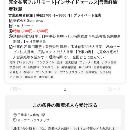
完全在宅フルリモート|インサイドセールス|営業経験
者歓迎
営業経験者歓迎｜時給1700円～3000円｜プライベート充実
株式会社Sunnyway
フルリモート
時給1,700円～3,500円
勤務時間詳細 平日日中中心 月80〜160時間程度 ※相談可能 契約更新
期間：1ヶ月自動更新
仕事内容 雇用形態：業務委託 職種：IT/通信製品法人営業、Webサー
ビス法人営業、広告/メディア法人営業 【仕事内容】 ＼完全在宅×法
人営業経験を活かす／ 通勤時間0分。 全国どこに住んでい...
短期（3ヵ月以内）
ランチタイム
主婦・主夫歓迎
フリーター歓迎
シフト自由
学歴不問
即日勤務OK
フルリモート
経験者歓迎
ネイルOK
有資格者歓迎
研修あり
在宅OK
ブランクOK
オープニングスタッフ
長期歓迎
シフト制
ピアスOK
服装自由
履歴書不要
前へ
次へ
1
この条件の新着求人を受け取る
千葉県 / 安房鴨川駅
オープニングスタッフ
「LINEで受け取る」では、新着求人のほか、おすすめ情報なども配信しま