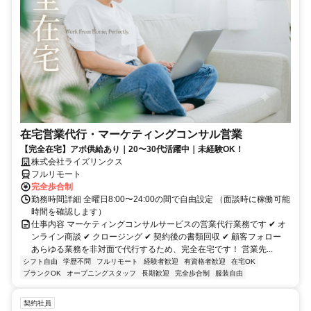
在宅営業代行・マーケティングコンサル営業
【完全在宅】アポ供給あり｜20〜30代活躍中｜未経験OK！
株式会社ライズリンクス
フルリモート
完全歩合制
勤務時間詳細 全曜日8:00〜24:00の間で自由設定 （面談時に稼働可能
時間を確認します）
仕事内容 マーケティングコンサルサービスの営業代行業務です ✔ オ
ンライン商談 ✔ クロージング ✔ 契約後の書類回収 ✔ 顧客フォロー
あらゆる業務を非対面で代行するため、完全在宅です！ 営業先...
シフト自由
学歴不問
フルリモート
経験者歓迎
有資格者歓迎
在宅OK
ブランクOK
オープニングスタッフ
長期歓迎
完全歩合制
服装自由
契約社員