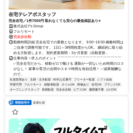
在宅テレアポスタッフ
完全在宅／1件7000円 取れなくても安心の最低保証あり⭐
株式会社Y's Group
フルリモート
完全歩合制
勤務時間詳細 完全在宅での業務となります。 9:00~18:00 稼働時間は
ご自身で調整可能です。 1日1～3時間程度からOK。 継続的に取り組
める方歓迎します。 契約更新期間：3か月更新（自動更新...
仕事内容 ✨求人のポイント ￣￣￣￣￣￣￣￣￣￣￣￣￣￣￣￣￣￣
✅完全在宅だから、移動ゼロで働ける 通勤が一切ないため時間のロス
がなし！ 家事や育児の合間やスキマ時間を有効活用！ ✅成果報酬な
ので...
社員登用あり
主婦・主夫歓迎
60代も応募可
フリーター歓迎
シフト自由
学歴不問
フルリモート
経験者歓迎
ネイルOK
研修あり
在宅OK
ブランクOK
オープニングスタッフ
長期歓迎
完全歩合制
ピアスOK
履歴書不要
ひげOK
派遣社員