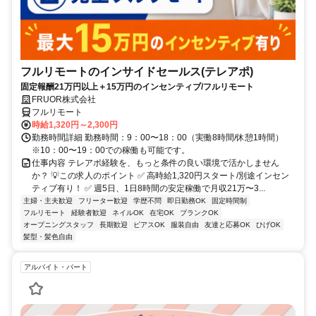
フルリモートのインサイドセールス(テレアポ)
固定報酬21万円以上＋15万円のインセンティブ/フルリモート
FRUOR株式会社
フルリモート
時給1,320円～2,300円
勤務時間詳細 勤務時間：9：00〜18：00（実働8時間/休憩1時間）
※10：00〜19：00での稼働も可能です。
仕事内容 テレアポ経験を、もっと条件の良い環境で活かしません
か？ 💡この求人のポイント ✅️ 高時給1,320円スタート/別途インセン
ティブ有り！ ✅️ 週5日、1日8時間の安定稼働で月収21万〜3...
主婦・主夫歓迎
フリーター歓迎
学歴不問
即日勤務OK
固定時間制
フルリモート
経験者歓迎
ネイルOK
在宅OK
ブランクOK
オープニングスタッフ
長期歓迎
ピアスOK
服装自由
友達と応募OK
ひげOK
髪型・髪色自由
アルバイト・パート