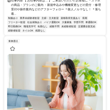
仕事内容 【 お仕事内容は… 】 ご来店いただいたお客様に ・スマホ
の商品・プランのご案内 ・新規申込みや機種変更などの受付 ・修理
受付や操作案内などのアフターフォロー ＊個人ノルマなし！ ＊落ち
着...
制服あり
業界未経験者歓迎
主婦・主夫歓迎
資格取得支援あり
長期
フリーター歓迎
社会保険あり
バイク通勤OK
大量募集
学歴不問
車通勤OK
即日勤務OK
職場見学可
転勤なし
経験不問
未経験者歓迎
交通費全額支給
経験者歓迎
ネイルOK
残業なし
業務委託