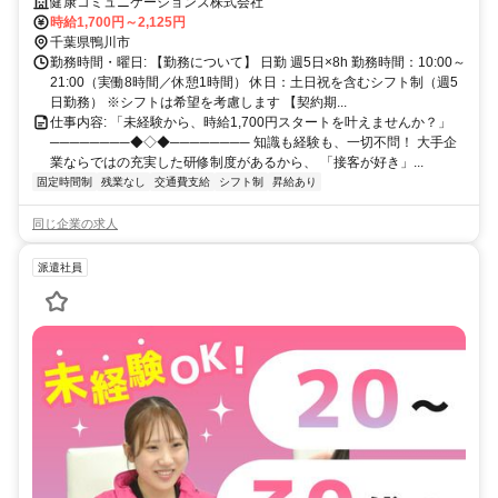
センあり / WEB面談OK
健康コミュニケーションズ株式会社
時給1,700円～2,125円
千葉県鴨川市
勤務時間・曜日: 【勤務について】 日勤 週5日×8h 勤務時間：10:00～
21:00（実働8時間／休憩1時間） 休日：土日祝を含むシフト制（週5
日勤務） ※シフトは希望を考慮します 【契約期...
仕事内容: 「未経験から、時給1,700円スタートを叶えませんか？」
────────◆◇◆──────── 知識も経験も、一切不問！ 大手企
業ならではの充実した研修制度があるから、 「接客が好き」...
固定時間制
残業なし
交通費支給
シフト制
昇給あり
同じ企業の求人
派遣社員