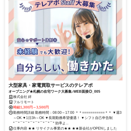
大型家具・家電買取サービスのテレアポ
オープニング★札幌の在宅ワーク大募集♪WEB面接◎_005
株式会社 絆
フルリモート
時給1,300円～3,500円
勤務時間詳細 勤務時間：08:00～17:00 ＊＊===========＊＊ ▼週3
～OK ▼1日3h～OK ▼長期勤務希望優遇！ ▼シフト自己申告制
*⌒*⌒*⌒*⌒*⌒*⌒*⌒*⌒* 効率よ...
仕事内容 ★★ リサイクル事業の★★ ★★新会社がOPENしました