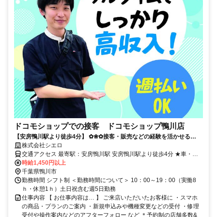
ドコモショップでの接客 ドコモショップ鴨川店
【安房鴨川駅より徒歩4分】 ✿❀✿接客・販売などの経験を活かせる
✿❀✿ 【高収入&理想の勤務地】で自分らしく働こう★
株式会社シエロ
交通アクセス 最寄駅：安房鴨川駅 安房鴨川駅より徒歩4分 ★車・バ
イク通勤OK
時給1,450円以上
千葉県鴨川市
勤務時間 シフト制 ＜勤務時間について＞ 10：00～19：00（実働8
ｈ・休憩1ｈ）土日祝含む週5日勤務
仕事内容 【 お仕事内容は… 】 ご来店いただいたお客様に ・スマホ
の商品・プランのご案内 ・新規申込みや機種変更などの受付 ・修理
受付や操作案内などのアフターフォロー など ＊予約制の店舗多数&