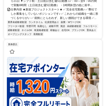
り21日 ▼シフト制：土日祝日含む週5日勤務 17：00～翌9：00の間
で実働8時間（土日祝含む週5日勤務） ・1時間休憩の他に前半...
仕事内容 ★新規プロジェクトスタート★ ✅ 完全在宅勤務♪ ✅ 弊社で
しか募集をしていないポジションです♪ ✅ これからの組織を一緒に形
づくるやりがい ✅ 前例にとらわれず、新しい挑戦ができる環境 ✅...
業界未経験者歓迎
ランチタイム
社員登用あり
副業・WワークOK
フリーター歓迎
学歴不問
転勤なし
経験不問
英語
未経験者歓迎
フルリモート
経験者歓迎
ネイルOK
有資格者歓迎
研修あり
在宅OK
ブランクOK
育休あり
オープニングスタッフ
長期歓迎
業務委託