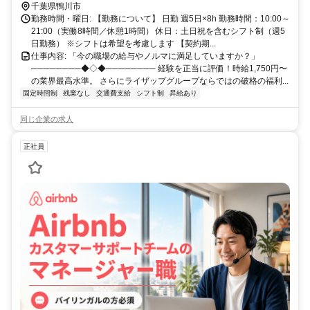
千葉県鴨川市
勤務時間・曜日: 【勤務について】 日勤 週5日×8h 勤務時間：10:00～
21:00（実働8時間／休憩1時間） 休日：土日祝を含むシフト制（週5
日勤務） ※シフトは希望を考慮します 【契約期...
仕事内容: 「今の職場の給与やノルマに満足していますか？」
────────◆◇◆──────── 経験を正当に評価！時給1,750円〜
の業界最高水準。 さらにライザップグループならではの破格の福利...
固定時間制
残業なし
交通費支給
シフト制
昇給あり
同じ企業の求人
正社員