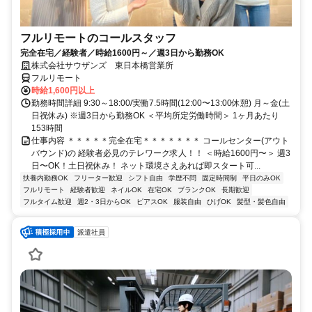
フルリモートのコールスタッフ
完全在宅／経験者／時給1600円～／週3日から勤務OK
株式会社サウザンズ 東日本橋営業所
フルリモート
時給1,600円以上
勤務時間詳細 9:30～18:00/実働7.5時間(12:00〜13:00休憩) 月～金(土
日祝休み) ※週3日から勤務OK ＜平均所定労働時間＞ 1ヶ月あたり
153時間
仕事内容 ＊＊＊＊＊完全在宅＊＊＊＊＊＊＊ コールセンター(アウト
バウンド)の 経験者必見のテレワーク求人！！ ＜時給1600円〜＞ 週3
日〜OK！土日祝休み！ ネット環境さえあれば即スタート可...
扶養内勤務OK
フリーター歓迎
シフト自由
学歴不問
固定時間制
平日のみOK
フルリモート
経験者歓迎
ネイルOK
在宅OK
ブランクOK
長期歓迎
フルタイム歓迎
週2・3日からOK
ピアスOK
服装自由
ひげOK
髪型・髪色自由
派遣社員