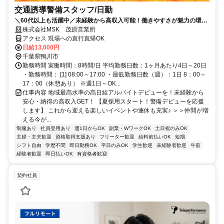
交通誘導警備スタッフ/日勤
＼60代以上も活躍中／未経験から高収入可能！働きやすさが魅力の環境
で警備員デビューをしませんか！雨天による稼働中止はないので、安定
株式会社MSK 茂原営業所
して収入を得られます！【月収26万円可能！日払いもOK！】勤務3日前
アクセス 現場への直行直帰OK
迄シフト申請が可能です！週1日～・短期もOK！あなたのライフスタイ
日給13,000円
ルに合わせてお仕事しませんか！未経験者大歓迎！年代幅広く活躍して
千葉県鴨川市
います。
勤務時間 実働時間：8時間/日 平均勤務日数：1ヶ月あたり4日～20日
・勤務時間： [1] 08:00～17:00 ・最低勤務日数（週）：1日 8：00～
17：00（休憩あり） ※週1日～OK...
仕事内容 地域最高水準の高日給アルバイトデビューを！未経験から
安心・納得の高収入GET！ 【夏採用スタート！警備デビューを応援
します】 これから迎える楽しいイベントや連休も充実♪ ＞＞仲間が増
える今が...
制服あり
社員登用あり
週1日からOK
副業・WワークOK
土日祝のみOK
主婦・主夫歓迎
資格取得支援あり
フリーター歓迎
給料前払いOK
短期
シフト自由
学歴不問
即日勤務OK
平日のみOK
学生歓迎
未経験者歓迎
午前
経験者歓迎
即日払いOK
有資格者歓迎
契約社員