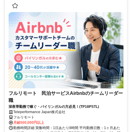
フルリモート 民泊サービスAirbnbのチームリーダー
職
深夜帯勤務で稼ぐ・バイリンガルの方必見！(TP18PSTL)
Teleperformance Japan株式会社
フルリモート
月給500,000円以上
勤務時間詳細 実働時間：1日あたり8時間 平均勤務日数：1ヶ月あた