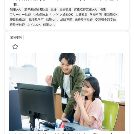
個...
制服あり
業界未経験者歓迎
主婦・主夫歓迎
資格取得支援あり
長期
フリーター歓迎
社会保険あり
バイク通勤OK
大量募集
学歴不問
車通勤OK
即日勤務OK
職場見学可
転勤なし
経験不問
未経験者歓迎
交通費全額支給
経験者歓迎
ネイルOK
残業なし
業務委託