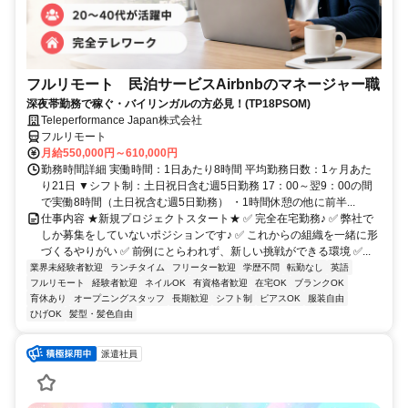
フルリモート 民泊サービスAirbnbのマネージャー職
深夜帯勤務で稼ぐ・バイリンガルの方必見！(TP18PSOM)
Teleperformance Japan株式会社
フルリモート
月給550,000円～610,000円
勤務時間詳細 実働時間：1日あたり8時間 平均勤務日数：1ヶ月あた
り21日 ▼シフト制：土日祝日含む週5日勤務 17：00～翌9：00の間
で実働8時間（土日祝含む週5日勤務） ・1時間休憩の他に前半...
仕事内容 ★新規プロジェクトスタート★ ✅ 完全在宅勤務♪ ✅ 弊社で
しか募集をしていないポジションです♪ ✅ これからの組織を一緒に形
づくるやりがい ✅ 前例にとらわれず、新しい挑戦ができる環境 ✅...
業界未経験者歓迎
ランチタイム
フリーター歓迎
学歴不問
転勤なし
英語
フルリモート
経験者歓迎
ネイルOK
有資格者歓迎
在宅OK
ブランクOK
育休あり
オープニングスタッフ
長期歓迎
シフト制
ピアスOK
服装自由
ひげOK
髪型・髪色自由
派遣社員