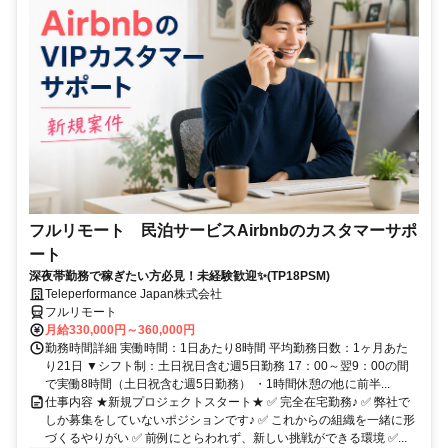
フルリモート 民泊サービスAirbnbのカスタマーサポ
ート
深夜帯勤務で稼ぎたい方必見！未経験歓迎✨(TP18PSM)
Teleperformance Japan株式会社
フルリモート
月給330,000円～360,000円
勤務時間詳細 実働時間：1日あたり8時間 平均勤務日数：1ヶ月あた
り21日 ▼シフト制：土日祝日含む週5日勤務 17：00～翌9：00の間
で実働8時間（土日祝含む週5日勤務） ・1時間休憩の他に前半...
仕事内容 ★新規プロジェクトスタート★ ✅ 完全在宅勤務♪ ✅ 弊社で
しか募集をしていないポジションです♪ ✅ これからの組織を一緒に形
づくるやりがい ✅ 前例にとらわれず、新しい挑戦ができる環境 ✅...