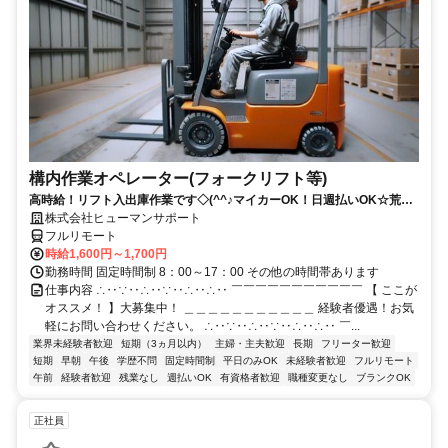
構内作業オペレーター(フォークリフト等)
高時給！リフト入出庫作業です◇(^^♪マイカーOK！日週払いOK☆荒本
駅★【シゴト№0619】
株式会社ヒューマンサポート
フルリモート
時給1,600円～1,700円
勤務時間 固定時間制 8：00～17：00 その他の時間帯あります
仕事内容 ∴‥∵‥∴‥∵‥∴‥∴‥ ￣￣￣￣￣￣￣￣￣￣￣ 【 ここが
オススメ！ 】大募集中！ ＿＿＿＿＿＿＿＿＿＿＿ 経験者優遇！お気
軽にお問い合わせください。 ∴‥∵‥∴‥∵‥∴‥∴‥ ￣...
業界未経験者歓迎
短期（3ヵ月以内）
主婦・主夫歓迎
長期
フリーター歓迎
短期
早朝
午後
学歴不問
固定時間制
平日のみOK
未経験者歓迎
フルリモート
午前
経験者歓迎
残業なし
週払いOK
有資格者歓迎
職種変更なし
ブランクOK
正社員