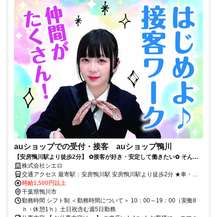
auショップでの受付・接客 auショップ鴨川
【安房鴨川駅より徒歩2分】 ✿接客が好き・安定して働きたい✿ そんな
あなたにピッタリの職場が見つかる！ 手厚いサポートあり◎
株式会社シエロ
交通アクセス 最寄駅：安房鴨川駅 安房鴨川駅より徒歩2分 ★車・バ
イク通勤OK
時給1,500円以上
千葉県鴨川市
勤務時間 シフト制 ＜勤務時間について＞ 10：00～19：00（実働8
ｈ・休憩1ｈ）土日祝含む週5日勤務