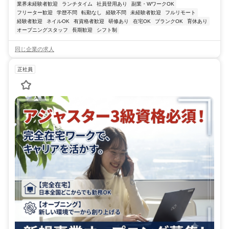
業界未経験者歓迎
ランチタイム
社員登用あり
副業・WワークOK
フリーター歓迎
学歴不問
転勤なし
経験不問
未経験者歓迎
フルリモート
経験者歓迎
ネイルOK
有資格者歓迎
研修あり
在宅OK
ブランクOK
育休あり
オープニングスタッフ
長期歓迎
シフト制
同じ企業の求人
正社員