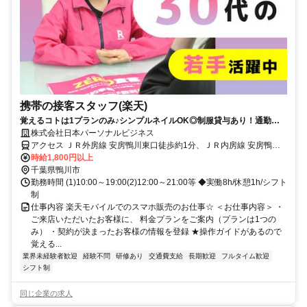
携帯の接客スタッフ(楽天)
覚えるコトは1プランのみ♪シンプルネイルOK◎制服貸与あり！通勤ス
タイルは自由！
株式会社日本パーソナルビジネス
アクセス ＪＲ外房線 安房鴨川東口徒歩約1分、ＪＲ内房線 安房鴨川
東口徒歩約1分、ＪＲ内房線 太海徒歩約43分
時給1,800円以上
千葉県鴨川市
勤務時間 (1)10:00～19:00(2)12:00～21:00等 ◆実働8h/休憩1h/シフト
制
仕事内容 楽天モバイルでのスマホ販売のお仕事☆ ＜お仕事内容＞ ・
ご来店いただいたお客様に、 料金プランをご案内（プランは1つの
み） ・契約が決まったお客様の情報を登録 ★操作ガイドがあるので
覚える...
業界未経験者歓迎
経験不問
研修あり
交通費支給
長期歓迎
フルタイム歓迎
シフト制
同じ企業の求人