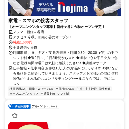
家電・スマホの接客スタッフ
【オープニングスタッフ募集】新鎌ヶ谷に今秋オープン予定！
ノジマ 新鎌ヶ谷店
アクセス 今秋、新鎌ヶ谷にオープン！
時給1,600円
千葉県鎌ケ谷市
時間帯 朝、昼、夕方・夜 勤務曜日・時間 9:30～20:30（仮）の中で
シフト制 ◆週2日～、1日3時間からＯＫ ◆週末中心や平日夕方中心
など 勤務時間や曜日は気軽に相談ください♪ ◆講義やサーク...
仕事情報 ● 仕事内容 お客様1人1人のお悩みにしっかり寄り添いなが
ら商品を ご紹介していきましょう。スタッフとお客様との間に 信頼
関係が生まれるのもコンサルティングセールスならでは。 中には、
スタ...
社員登用あり
副業・WワークOK
土日祝のみOK
主婦・主夫歓迎
学生歓迎
オープニングスタッフ
交通費支給
シフト制
アルバイト・パート