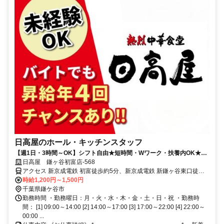
日高屋のホール・キッチンスタッフ
【週1日・3時間～OK】シフト自由★短時間・Wワーク・扶養内OK★食
事補助あり
日高屋 鎌ヶ谷初富店-568
アクセス 新京成電鉄 初富徒歩約5分、新京成電鉄 新鎌ヶ谷東口徒歩
約11分、東武野田線 新鎌ヶ谷東口徒歩約11分
時給1,200円～1,500円
千葉県鎌ケ谷市
勤務時間 ・勤務曜日：月・火・水・木・金・土・日・祝 ・勤務時
間： [1] 09:00～14:00 [2] 14:00～17:00 [3] 17:00～22:00 [4] 22:00～
00:00 ...