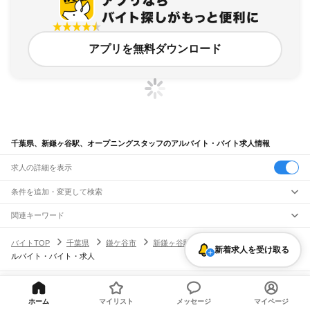
アプリを無料ダウンロード
千葉県、新鎌ヶ谷駅、オープニングスタッフのアルバイト・バイト求人情報
求人の詳細を表示
条件を追加・変更して検索
市区町村を追加・変更
関連キーワード
完全在宅ワーク 全国
シール貼り 在宅
現在地周辺
ガチャガチャ
犬カフェ
千葉県
駅を追加・変更
バイトTOP
千葉県
鎌ケ谷市
新鎌ヶ谷駅
オープニングスタッフのア
千葉県
すべて
新着求人を受け取る
ルバイト・バイト・求人
千葉市
すべて
職種を追加・変更
JR武蔵野線
中央区
花見川区
稲毛区
若葉区
緑区
美浜区
南流山駅
新松戸駅
新八柱駅
東松戸駅
市川大野駅
船橋法典駅
西船橋駅
飲食・フードサービス
銚子市
市川市
船橋市
館山市
木更津市
松戸市
野田市
茂原市
成田市
佐倉市
東金市
特徴を追加・変更
飲食・フードサービス
すべて
ヘルプ・お問い合わせ
サイトマップ
利用規約・プライバシーポリシー
JR中央・総武線
旭市
習志野市
柏市
勝浦市
市原市
流山市
八千代市
我孫子市
鴨川市
鎌ケ谷市
ホーム
マイリスト
メッセージ
マイページ
ホールスタッフ
キッチンスタッフ
皿洗い・洗い場
精肉・鮮魚加工
給食調理
人気
[企業]求人広告の掲載相談
市川駅
本八幡駅
下総中山駅
西船橋駅
船橋駅
東船橋駅
津田沼駅
幕張本郷駅
幕張駅
君津市
富津市
浦安市
四街道市
袖ケ浦市
八街市
印西市
白井市
富里市
南房総市
雇用形態を追加・変更