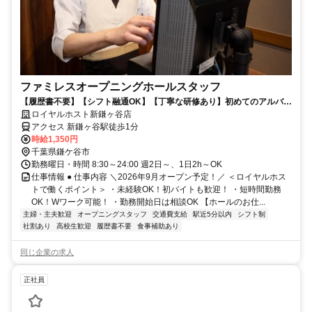
ファミレスオープニングホールスタッフ
【履歴書不要】【シフト融通OK】【丁寧な研修あり】初めてのアルバイ
トにもおすすめ♪
ロイヤルホスト新鎌ヶ谷店
アクセス 新鎌ヶ谷駅徒歩1分
時給1,350円
千葉県鎌ケ谷市
勤務曜日・時間 8:30～24:00 週2日～、1日2h～OK
仕事情報 ● 仕事内容 ＼2026年9月オープン予定！／ ＜ロイヤルホス
トで働くポイント＞ ・未経験OK！初バイトも歓迎！ ・短時間勤務
OK！Wワーク可能！ ・勤務開始日は相談OK 【ホールのお仕...
主婦・主夫歓迎
オープニングスタッフ
交通費支給
駅近5分以内
シフト制
社割あり
高校生歓迎
履歴書不要
食事補助あり
同じ企業の求人
正社員