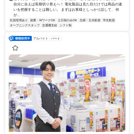
自分に合えば長期切り替えへ！ 電化製品は見た目だけでは商品の違
いを把握することは難しい。 まずはお客様としっかり話して、 何
が...
社員登用あり
副業・WワークOK
土日祝のみOK
主婦・主夫歓迎
学生歓迎
オープニングスタッフ
交通費支給
シフト制
アルバイト・パート