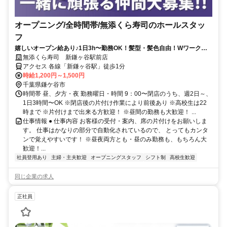
オープニング/全時間帯/無添くら寿司のホールスタッ
フ
嬉しいオープン給あり♪1日3h〜勤務OK！髪型・髪色自由！Wワーク歓
迎！
無添くら寿司 新鎌ヶ谷駅前店
アクセス 各線「新鎌ヶ谷駅」徒歩1分
時給1,200円～1,500円
千葉県鎌ケ谷市
時間帯 昼、夕方・夜 勤務曜日・時間 9：00〜閉店のうち、週2日～、
1日3時間〜OK ※閉店後の片付け作業により前後あり ※高校生は22
時まで ※片付けまで出来る方歓迎！ ※昼間の勤務も大歓迎！ ...
仕事情報 ● 仕事内容 お客様の受付・案内、席の片付けをお願いしま
す。 仕事はかなりの部分で自動化されているので、 とってもカンタ
ンで覚えやすいです！ ※昼夜両方とも・昼のみ勤務も、もちろん大
歓迎！...
社員登用あり
主婦・主夫歓迎
オープニングスタッフ
シフト制
高校生歓迎
同じ企業の求人
正社員