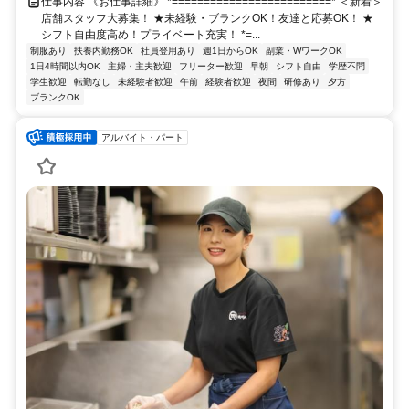
仕事内容 《お仕事詳細》 *=========================* ＜新着＞
店舗スタッフ大募集！ ★未経験・ブランクOK！友達と応募OK！ ★
シフト自由度高め！プライベート充実！ *=...
制服あり
扶養内勤務OK
社員登用あり
週1日からOK
副業・WワークOK
1日4時間以内OK
主婦・主夫歓迎
フリーター歓迎
早朝
シフト自由
学歴不問
学生歓迎
転勤なし
未経験者歓迎
午前
経験者歓迎
夜間
研修あり
夕方
ブランクOK
アルバイト・パート