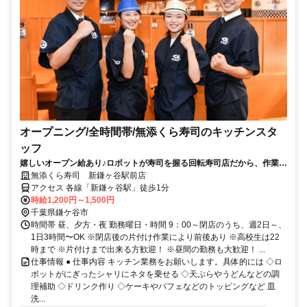
オープニング/全時間帯/無添くら寿司のキッチンスタ
ッフ
嬉しいオープン給あり♪ロボットが寿司を握る回転寿司店だから、作業は
簡単！
無添くら寿司 新鎌ヶ谷駅前店
アクセス 各線「新鎌ヶ谷駅」徒歩1分
時給1,200円～1,500円
千葉県鎌ケ谷市
時間帯 昼、夕方・夜 勤務曜日・時間 9：00～閉店のうち、週2日～、
1日3時間〜OK ※閉店後の片付け作業により前後あり ※高校生は22
時まで ※片付けまで出来る方歓迎！ ※昼間の勤務も大歓迎！ ...
仕事情報 ● 仕事内容 キッチン業務をお願いします。具体的には ◇ロ
ボットがにぎったシャリにネタを乗せる ◇天ぷらやうどんなどの調
理補助 ◇ドリンク作り ◇ケーキやパフェなどのトッピングなど 皿
洗...