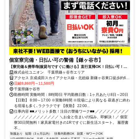
個室寮完備・日払い可の警備【鎌ヶ谷市】
【寮完備＆携帯/制服貸与ですぐに働ける】直行直帰OK！日払い可！勤
務初日から給与GET★未経験OK
株式会社ユニオン 千葉県鎌ヶ谷市エリア
アクセス 京成成田スカイアクセス線・北総線 新鎌ヶ谷東口徒歩約6
分、京成成田スカイアクセス線・北総線 新鎌ヶ谷東口徒歩約6分、京
日給9,860円～11,580円
成成田スカイアクセス線・北総線 新鎌ヶ谷東口徒歩約6分 千葉県鎌ヶ
千葉県鎌ケ谷市
谷市エリア（鎌ヶ谷大仏駅、鎌ヶ谷駅、新鎌ヶ谷駅、くぬぎ山駅、初
勤務時間 実働時間：8時間/日 平均勤務日数：1ヶ月あたり8日～20日
富駅、北初富駅等）
【日勤】 8:00～17:00 ※実働8時間 ※現場により異なる 昼過ぎに終わ
る現場も多く､ラクラクです 【夜勤】 22:00...
仕事内容 ■■メリット多数！注目の警備ワーク■■ ／／／／／／／／／
／／／／／／／／／／／／ ＼お金と住まいの悩み、即解決！／ 個室
寮30日間無料！家具家電付きの1Rですぐに新生活スタート。 履歴書
不...
制服あり
短期（3ヵ月以内）
扶養内勤務OK
副業・WワークOK
1日4時間以内OK
主婦・主夫歓迎
60代も応募可
フリーター歓迎
短期