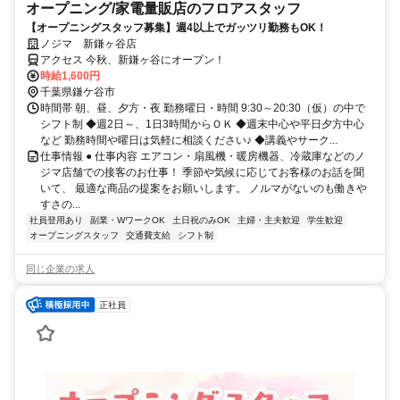
オープニング/家電量販店のフロアスタッフ
【オープニングスタッフ募集】週4以上でガッツリ勤務もOK！
ノジマ 新鎌ヶ谷店
アクセス 今秋、新鎌ヶ谷にオープン！
時給1,600円
千葉県鎌ケ谷市
時間帯 朝、昼、夕方・夜 勤務曜日・時間 9:30～20:30（仮）の中で
シフト制 ◆週2日～、1日3時間からＯＫ ◆週末中心や平日夕方中心
など 勤務時間や曜日は気軽に相談ください♪ ◆講義やサーク...
仕事情報 ● 仕事内容 エアコン・扇風機・暖房機器、冷蔵庫などのノ
ジマ店舗での接客のお仕事！ 季節や気候に応じてお客様のお話を聞
いて、 最適な商品の提案をお願いします。 ノルマがないのも働きや
すさの...
社員登用あり
副業・WワークOK
土日祝のみOK
主婦・主夫歓迎
学生歓迎
オープニングスタッフ
交通費支給
シフト制
同じ企業の求人
正社員