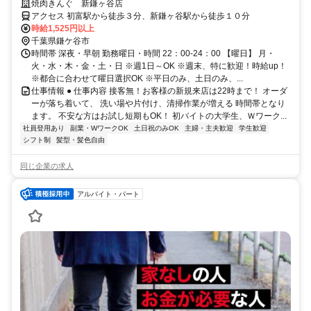
る方、大募集！週1日からOK
焼肉きんぐ 新鎌ヶ谷店
アクセス 初富駅から徒歩３分、新鎌ヶ谷駅から徒歩１０分
時給1,525円以上
千葉県鎌ケ谷市
時間帯 深夜・早朝 勤務曜日・時間 22：00-24：00 【曜日】 月・
火・水・木・金・土・日 ※週1日～OK ※週末、特に歓迎！時給up！
※都合に合わせて曜日選択OK ※平日のみ、土日のみ、...
仕事情報 ● 仕事内容 接客無！お客様の新規来店は22時まで！ オーダ
ーが落ち着いて、 洗い場や片付け、清掃作業が増える 時間帯となり
ます。 不安な方はお試し短期もOK！ 初バイトの大学生、Ｗワーク...
社員登用あり
副業・WワークOK
土日祝のみOK
主婦・主夫歓迎
学生歓迎
シフト制
髪型・髪色自由
同じ企業の求人
アルバイト・パート