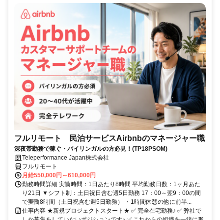
フルリモート 民泊サービスAirbnbのマネージャー職
深夜帯勤務で稼ぐ・バイリンガルの方必見！(TP18PSOM)
Teleperformance Japan株式会社
フルリモート
月給550,000円～610,000円
勤務時間詳細 実働時間：1日あたり8時間 平均勤務日数：1ヶ月あた
り21日 ▼シフト制：土日祝日含む週5日勤務 17：00～翌9：00の間
で実働8時間（土日祝含む週5日勤務） ・1時間休憩の他に前半...
仕事内容 ★新規プロジェクトスタート★ ✅ 完全在宅勤務♪ ✅ 弊社で
しか募集をしていないポジションです♪ ✅ これからの組織を一緒に形