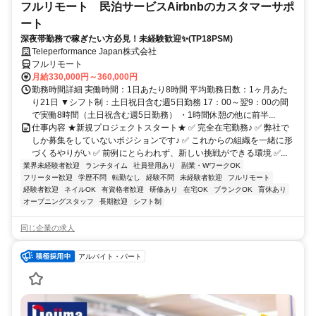
フルリモート 民泊サービスAirbnbのカスタマーサポ
ート
深夜帯勤務で稼ぎたい方必見！未経験歓迎✨(TP18PSM)
Teleperformance Japan株式会社
フルリモート
月給330,000円～360,000円
勤務時間詳細 実働時間：1日あたり8時間 平均勤務日数：1ヶ月あた
り21日 ▼シフト制：土日祝日含む週5日勤務 17：00～翌9：00の間
で実働8時間（土日祝含む週5日勤務） ・1時間休憩の他に前半...
仕事内容 ★新規プロジェクトスタート★ ✅ 完全在宅勤務♪ ✅ 弊社で
しか募集をしていないポジションです♪ ✅ これからの組織を一緒に形
づくるやりがい ✅ 前例にとらわれず、新しい挑戦ができる環境 ✅...
業界未経験者歓迎
ランチタイム
社員登用あり
副業・WワークOK
フリーター歓迎
学歴不問
転勤なし
経験不問
未経験者歓迎
フルリモート
経験者歓迎
ネイルOK
有資格者歓迎
研修あり
在宅OK
ブランクOK
育休あり
オープニングスタッフ
長期歓迎
シフト制
同じ企業の求人
アルバイト・パート