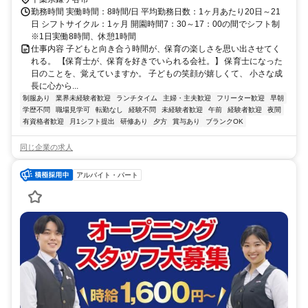
勤務時間 実働時間：8時間/日 平均勤務日数：1ヶ月あたり20日～21
日 シフトサイクル：1ヶ月 開園時間7：30～17：00の間でシフト制
※1日実働8時間、休憩1時間
仕事内容 子どもと向き合う時間が、保育の楽しさを思い出させてく
れる。 【保育士が、保育を好きでいられる会社。】 保育士になった
日のことを、覚えていますか。 子どもの笑顔が嬉しくて、 小さな成
長に心から...
制服あり
業界未経験者歓迎
ランチタイム
主婦・主夫歓迎
フリーター歓迎
早朝
学歴不問
職場見学可
転勤なし
経験不問
未経験者歓迎
午前
経験者歓迎
夜間
有資格者歓迎
月1シフト提出
研修あり
夕方
賞与あり
ブランクOK
同じ企業の求人
アルバイト・パート