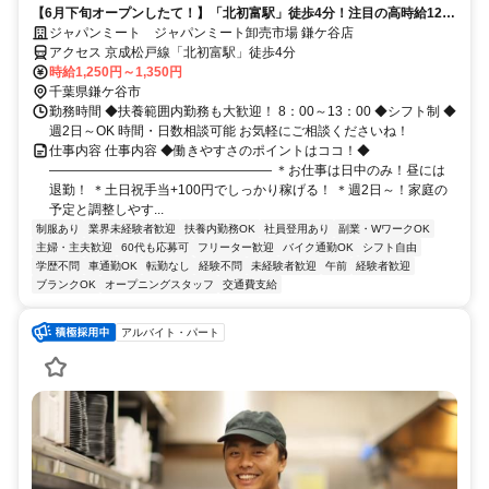
【6月下旬オープンしたて！】「北初富駅」徒歩4分！注目の高時給1250
円以上！土日祝は時給100円アップ♪8-13時の勤務！お子さんのお迎えに
ジャパンミート ジャパンミート卸売市場 鎌ケ谷店
も間に合う！
アクセス 京成松戸線「北初富駅」徒歩4分
時給1,250円～1,350円
千葉県鎌ケ谷市
勤務時間 ◆扶養範囲内勤務も大歓迎！ 8：00～13：00 ◆シフト制 ◆
週2日～OK 時間・日数相談可能 お気軽にご相談くださいね！
仕事内容 仕事内容 ◆働きやすさのポイントはココ！◆
――――――――――――――――― ＊お仕事は日中のみ！昼には
退勤！ ＊土日祝手当+100円でしっかり稼げる！ ＊週2日～！家庭の
予定と調整しやす...
制服あり
業界未経験者歓迎
扶養内勤務OK
社員登用あり
副業・WワークOK
主婦・主夫歓迎
60代も応募可
フリーター歓迎
バイク通勤OK
シフト自由
学歴不問
車通勤OK
転勤なし
経験不問
未経験者歓迎
午前
経験者歓迎
ブランクOK
オープニングスタッフ
交通費支給
アルバイト・パート