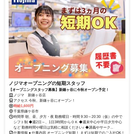
ノジマオープニングの短期スタッフ
【オープニングスタッフ募集】新鎌ヶ谷に今秋オープン予定！
ノジマ 新鎌ヶ谷店
アクセス 今秋、新鎌ヶ谷にオープン！
時給1,600円
千葉県鎌ケ谷市
時間帯 朝、昼、夕方・夜 勤務曜日・時間 9:30～20:30（仮）の中で
シフト制 ◆週2日～、1日3時間からＯＫ ◆週末中心や平日夕方中心
など 勤務時間や曜日は気軽に相談ください♪ ◆講義やサーク...
仕事情報 ● 仕事内容 オープニング短期！ まずは短期でのご入社OK！