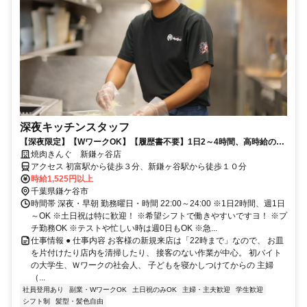
深夜キッチンスタッフ
【深夜限定】【WワークOK】【履歴書不要】1日2～4時間、高時給の時
間帯に効率よく稼げます！
焼肉きんぐ 新鎌ヶ谷店
アクセス 初富駅から徒歩３分、新鎌ヶ谷駅から徒歩１０分
時給1,525円以上
千葉県鎌ケ谷市
時間帯 深夜・早朝 勤務曜日・時間 22:00～24:00 ※1日2時間、週1日
～OK ※土日祝は特に歓迎！ ※希望シフトで働きやすいですヨ！ ※プ
チ勤務OK ※テストや忙しい時は週0日もOK ※急...
仕事情報 ● 仕事内容 お客様の新規来店は「22時まで」なので、 お皿
を片付けたり店内を清掃したり、 接客のない作業が中心。 初バイト
の大学生、Ｗワークの社会人、 子どもを寝かしつけてからの 主婦
（...
社員登用あり
副業・WワークOK
土日祝のみOK
主婦・主夫歓迎
学生歓迎
シフト制
髪型・髪色自由