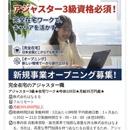
完全在宅のアジャスター職
アジャスター3級★在宅ワーク★年休120日★月給35万円超★
株式会社はなまる
フルリモート
月給355,000円以上
勤務時間詳細 実働時間：1日あたり8時間 平均勤務日数：1ヶ月あた
り20日 〜 21日 ⏰勤務時間⏰ 9：00～18：00（休憩1時間）
仕事内容 自動車買取・販売業界で強固な基盤を誇る株式会社はなま
る。当社は、高度な専門知識を持つあなたをお迎えするため、アジャ