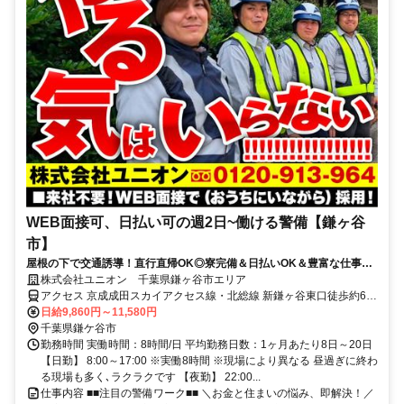
WEB面接可、日払い可の週2日~働ける警備【鎌ヶ谷
市】
屋根の下で交通誘導！直行直帰OK◎寮完備＆日払いOK＆豊富な仕事量
★仕事が早く終わった時でも日給保証
株式会社ユニオン 千葉県鎌ヶ谷市エリア
アクセス 京成成田スカイアクセス線・北総線 新鎌ヶ谷東口徒歩約6
分、京成成田スカイアクセス線・北総線 新鎌ヶ谷東口徒歩約6分、京
日給9,860円～11,580円
成成田スカイアクセス線・北総線 新鎌ヶ谷東口徒歩約6分 千葉県鎌ヶ
千葉県鎌ケ谷市
谷市エリア（鎌ヶ谷大仏駅、鎌ヶ谷駅、新鎌ヶ谷駅、くぬぎ山駅、初
勤務時間 実働時間：8時間/日 平均勤務日数：1ヶ月あたり8日～20日
富駅、北初富駅等）
【日勤】 8:00～17:00 ※実働8時間 ※現場により異なる 昼過ぎに終わ
る現場も多く､ラクラクです 【夜勤】 22:00...
仕事内容 ■■注目の警備ワーク■■ ＼お金と住まいの悩み、即解決！／