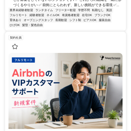
づくるやりがい ✅ 前例にとらわれず、新しい挑戦ができる環境 ✅...
業界未経験者歓迎
ランチタイム
フリーター歓迎
学歴不問
転勤なし
英語
フルリモート
経験者歓迎
ネイルOK
有資格者歓迎
在宅OK
ブランクOK
育休あり
オープニングスタッフ
長期歓迎
シフト制
ピアスOK
服装自由
ひげOK
髪型・髪色自由
契約社員