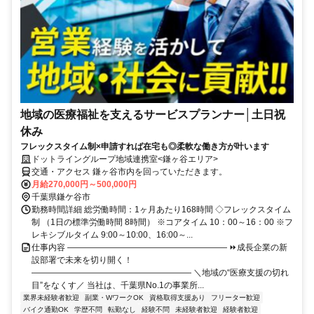
地域の医療福祉を支えるサービスプランナー│土日祝
休み
フレックスタイム制×申請すれば在宅も◎柔軟な働き方が叶います
ドットライングループ地域連携室<鎌ヶ谷エリア>
交通・アクセス 鎌ヶ谷市内を回っていただきます。
月給270,000円～500,000円
千葉県鎌ケ谷市
勤務時間詳細 総労働時間：1ヶ月あたり168時間 ◇フレックスタイム
制 （1日の標準労働時間 8時間） ※コアタイム 10：00～16：00 ※フ
レキシブルタイム 9:00～10:00、16:00～...
仕事内容 ――――――――――――――――――― ⏩成長企業の新
設部署で未来を切り開く！
――――――――――――――――――― ＼地域の“医療支援の切れ
目”をなくす／ 当社は、千葉県No.1の事業所...
業界未経験者歓迎
副業・WワークOK
資格取得支援あり
フリーター歓迎
バイク通勤OK
学歴不問
転勤なし
経験不問
未経験者歓迎
経験者歓迎