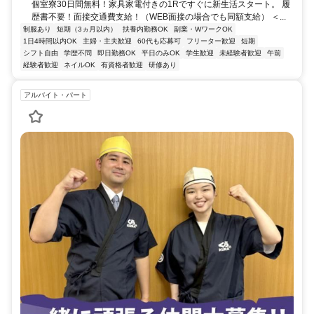
個室寮30日間無料！家具家電付きの1Rですぐに新生活スタート。 履
歴書不要！面接交通費支給！（WEB面接の場合でも同額支給） ＜...
制服あり
短期（3ヵ月以内）
扶養内勤務OK
副業・WワークOK
1日4時間以内OK
主婦・主夫歓迎
60代も応募可
フリーター歓迎
短期
シフト自由
学歴不問
即日勤務OK
平日のみOK
学生歓迎
未経験者歓迎
午前
経験者歓迎
ネイルOK
有資格者歓迎
研修あり
アルバイト・パート