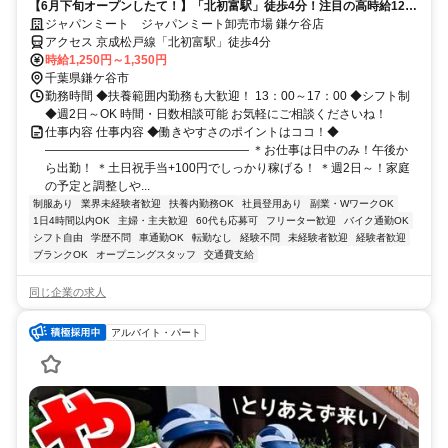
【6月下旬オープンしたて！】「北初富駅」徒歩4分！注目の高時給1250
円以上！土日祝は時給100円アップ♪13-17時の勤務！午前中の時間に余
ジャパンミート ジャパンミート卸売市場 鎌ケ谷店
裕アリ！
アクセス 京成松戸線「北初富駅」徒歩4分
時給1,250円～1,350円
千葉県鎌ケ谷市
勤務時間 ◆扶養範囲内勤務も大歓迎！ 13：00～17：00 ◆シフト制
◆週2日～OK 時間・日数相談可能 お気軽にご相談くださいね！
仕事内容 仕事内容 ◆働きやすさのポイントはココ！◆
――――――――――――――――― ＊お仕事は日中のみ！午後か
ら出勤！ ＊土日祝手当+100円でしっかり稼げる！ ＊週2日～！家庭
の予定と調整しや...
制服あり
業界未経験者歓迎
扶養内勤務OK
社員登用あり
副業・WワークOK
1日4時間以内OK
主婦・主夫歓迎
60代も応募可
フリーター歓迎
バイク通勤OK
シフト自由
学歴不問
車通勤OK
転勤なし
経験不問
未経験者歓迎
経験者歓迎
ブランクOK
オープニングスタッフ
交通費支給
同じ企業の求人
アルバイト・パート