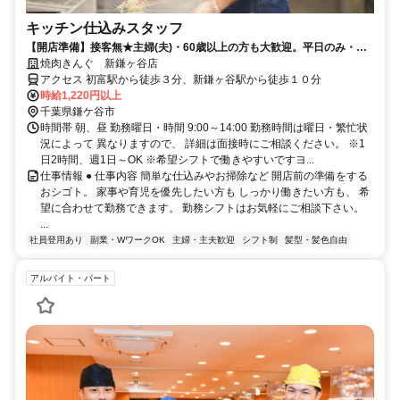
キッチン仕込みスタッフ
【開店準備】接客無★主婦(夫)・60歳以上の方も大歓迎。平日のみ・土
日のみ勤務も歓迎
焼肉きんぐ 新鎌ヶ谷店
アクセス 初富駅から徒歩３分、新鎌ヶ谷駅から徒歩１０分
時給1,220円以上
千葉県鎌ケ谷市
時間帯 朝、昼 勤務曜日・時間 9:00～14:00 勤務時間は曜日・繁忙状
況によって 異なりますので、 詳細は面接時にご相談ください。 ※1
日2時間、週1日～OK ※希望シフトで働きやすいですヨ...
仕事情報 ● 仕事内容 簡単な仕込みやお掃除など 開店前の準備をする
おシゴト。 家事や育児を優先したい方も しっかり働きたい方も、 希
望に合わせて勤務できます。 勤務シフトはお気軽にご相談下さい。
...
社員登用あり
副業・WワークOK
主婦・主夫歓迎
シフト制
髪型・髪色自由
アルバイト・パート