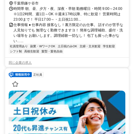
千葉県鎌ケ谷市
時間帯 朝、昼、夕方・夜、深夜・早朝 勤務曜日・時間 9:00～24:00
※1日2時間、週1日～OK ※週末17時以降、特に歓迎！ 営業時間は
23:00まで！ 平日17:00～・土日祝11:00...
仕事情報 ● 仕事内容 接客なし！裏方限定のお仕事。 話すのが苦手な
人見知りでも 無理なく勤務できますヨ！ 簡単な調理補助、盛付・洗
い場等を お願いします。調理経験一切なし！ 包丁も握った事がな
い…...
社員登用あり
副業・WワークOK
土日祝のみOK
主婦・主夫歓迎
学生歓迎
シフト制
高校生歓迎
髪型・髪色自由
同じ企業の求人
正社員