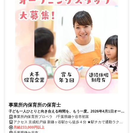
事業所内保育所の保育士
子ども一人ひとりと向き合える時間を、もう一度。2026年4月1日オープ
ン！オープニング保育士大募集！みんな一緒のスタートで安心です♪
事業所内保育所プロペラ /千葉県鎌ケ谷市初富
アクセス 京成松戸線 新鎌ヶ谷駅から徒歩４分 ★駅チカで通勤ラクラ
ク！
月給233,000円以上
千葉県鎌ケ谷市