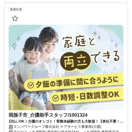
派遣社員
我孫子市_介護助手スタッフ/1001324
日払いOK！介護のオシゴト！実務未経験の方も大歓迎！【来社不要！
WEB・電話登録OK】
マンパワーグループ株式会社 ケアサービス事業部(介護)
アクセス ＪＲ成田線 湖北南口徒歩約16分、ＪＲ成田線 東我孫子北口