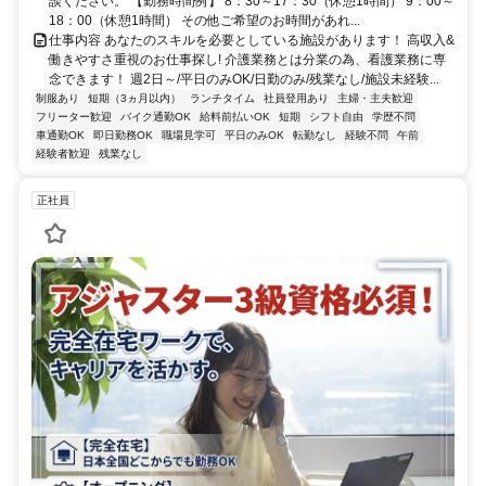
談ください。 【勤務時間例】 8：30～17：30（休憩1時間） 9：00～
18：00（休憩1時間） その他ご希望のお時間があれ...
仕事内容 あなたのスキルを必要としている施設があります！ 高収入&
働きやすさ重視のお仕事探し! 介護業務とは分業の為、看護業務に専
念できます！ 週2日～/平日のみOK/日勤のみ/残業なし/施設未経験...
制服あり
短期（3ヵ月以内）
ランチタイム
社員登用あり
主婦・主夫歓迎
フリーター歓迎
バイク通勤OK
給料前払いOK
短期
シフト自由
学歴不問
車通勤OK
即日勤務OK
職場見学可
平日のみOK
転勤なし
経験不問
午前
経験者歓迎
残業なし
正社員