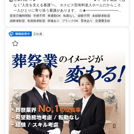
なく“人生を支える看護”へ。 ホスピス型有料老人ホームだからこそ、
一人ひとりに寄り添う看護があります。 ☆★━━━━━━━━━...
変形労働時間制
学歴不問
車通勤OK
転勤なし
経験不問
未経験者歓迎
経験者歓迎
有資格者歓迎
研修あり
ブランクOK
育休あり
交通費支給
正社員