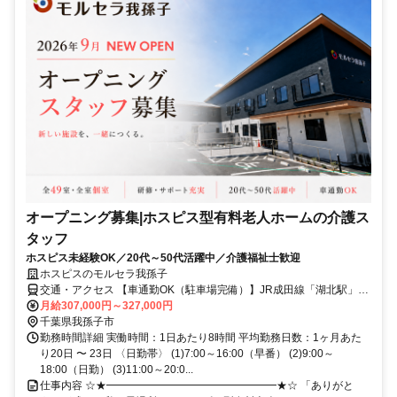
オープニング募集|ホスピス型有料老人ホームの介護ス
タッフ
ホスピス未経験OK／20代～50代活躍中／介護福祉士歓迎
ホスピスのモルセラ我孫子
交通・アクセス 【車通勤OK（駐車場完備）】JR成田線「湖北駅」北
口徒歩13分、国道356号線沿い（セブンイレブン我孫子中里店の横）
月給307,000円～327,000円
千葉県我孫子市
勤務時間詳細 実働時間：1日あたり8時間 平均勤務日数：1ヶ月あた
り20日 〜 23日 〈日勤帯〉 (1)7:00～16:00（早番） (2)9:00～
18:00（日勤） (3)11:00～20:0...
仕事内容 ☆★━━━━━━━━━━━━━━━━★☆ 「ありがと