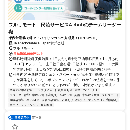
フルリモート 民泊サービスAirbnbのチームリーダー
職
深夜帯勤務で稼ぐ・バイリンガルの方必見！(TP18PSTL)
Teleperformance Japan株式会社
フルリモート
月給500,000円以上
勤務時間詳細 実働時間：1日あたり8時間 平均勤務日数：1ヶ月あた
り21日 ▼シフト制：土日祝日含む週5日勤務 17：00～翌9：00の間
で実働8時間（土日祝含む週5日勤務） ・1時間休憩の他に前半...
仕事内容 ★新規プロジェクトスタート★ ✅ 完全在宅勤務♪ ✅ 弊社で
しか募集をしていないポジションです♪ ✅ これからの組織を一緒に形
づくるやりがい ✅ 前例にとらわれず、新しい挑戦ができる環境 ✅...
業界未経験者歓迎
ランチタイム
社員登用あり
副業・WワークOK
フリーター歓迎
学歴不問
転勤なし
経験不問
英語
未経験者歓迎
フルリモート
経験者歓迎
ネイルOK
有資格者歓迎
研修あり
在宅OK
ブランクOK
育休あり
オープニングスタッフ
長期歓迎
正社員