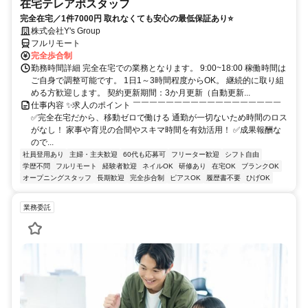
在宅テレアポスタッフ
完全在宅／1件7000円 取れなくても安心の最低保証あり⭐
株式会社Y's Group
フルリモート
完全歩合制
勤務時間詳細 完全在宅での業務となります。 9:00~18:00 稼働時間は
ご自身で調整可能です。 1日1～3時間程度からOK。 継続的に取り組
める方歓迎します。 契約更新期間：3か月更新（自動更新...
仕事内容 ✨求人のポイント ￣￣￣￣￣￣￣￣￣￣￣￣￣￣￣￣￣￣
✅完全在宅だから、移動ゼロで働ける 通勤が一切ないため時間のロス
がなし！ 家事や育児の合間やスキマ時間を有効活用！ ✅成果報酬な
ので...
社員登用あり
主婦・主夫歓迎
60代も応募可
フリーター歓迎
シフト自由
学歴不問
フルリモート
経験者歓迎
ネイルOK
研修あり
在宅OK
ブランクOK
オープニングスタッフ
長期歓迎
完全歩合制
ピアスOK
履歴書不要
ひげOK
業務委託