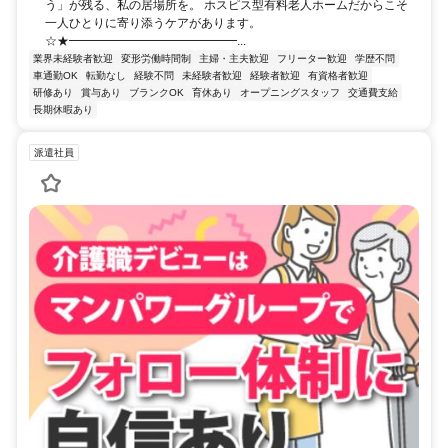
う」が残る、私の居場所を。 ホスピス型有料老人ホームだからこそ
一人ひとりに寄り添うケアがあります。
☆★━━━━━━━━━━━━━━...
業界未経験者歓迎
変形労働時間制
主婦・主夫歓迎
フリーター歓迎
学歴不問
車通勤OK
転勤なし
経験不問
未経験者歓迎
経験者歓迎
有資格者歓迎
研修あり
賞与あり
ブランクOK
育休あり
オープニングスタッフ
交通費支給
長期休暇あり
派遣社員