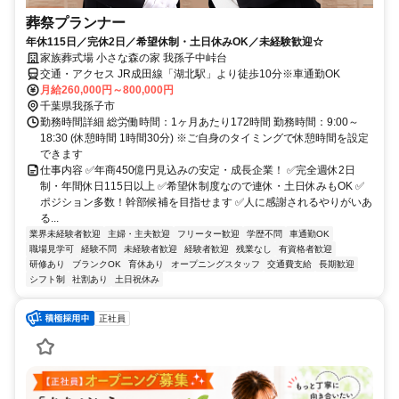
葬祭プランナー
年休115日／完休2日／希望休制・土日休みOK／未経験歓迎☆
家族葬式場 小さな森の家 我孫子中峠台
交通・アクセス JR成田線「湖北駅」より徒歩10分※車通勤OK
月給260,000円～800,000円
千葉県我孫子市
勤務時間詳細 総労働時間：1ヶ月あたり172時間 勤務時間：9:00～
18:30 (休憩時間 1時間30分) ※ご自身のタイミングで休憩時間を設定
できます
仕事内容 ✅年商450億円見込みの安定・成長企業！ ✅完全週休2日
制・年間休日115日以上 ✅希望休制度なので連休・土日休みもOK ✅
ポジション多数！幹部候補を目指せます ✅人に感謝されるやりがいあ
る...
業界未経験者歓迎
主婦・主夫歓迎
フリーター歓迎
学歴不問
車通勤OK
職場見学可
経験不問
未経験者歓迎
経験者歓迎
残業なし
有資格者歓迎
研修あり
ブランクOK
育休あり
オープニングスタッフ
交通費支給
長期歓迎
シフト制
社割あり
土日祝休み
正社員