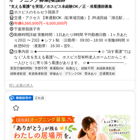
“支える看護”を実現／ホスピス未経験OK／正・准看護師募集
ホスピスのモルセラ我孫子
交通・アクセス 【車通勤OK（駐車場完備）】JR成田線「湖北駅」北
口徒歩13分、国道356号線沿い（セブンイレブン我孫子中里店の横）
年俸4,560,000円～6,000,000円
千葉県我孫子市
勤務時間詳細 実働時間：1日あたり8時間 平均勤務日数：1ヶ月あた
り20日 〜 23日 ★シフト制 〈日勤帯〉 09:00～18:00 ※実働8時間 ※
休憩60分 〈夜勤帯〉 16:30～翌9:...
仕事内容 ☆★━━━━━━━━━━━━━━━━★☆ “治す看護”では
なく“人生を支える看護”へ。 ホスピス型有料老人ホームだからこそ、
一人ひとりに寄り添う看護があります。 ☆★━━━━━━━━━...
変形労働時間制
学歴不問
車通勤OK
転勤なし
経験不問
未経験者歓迎
経験者歓迎
有資格者歓迎
研修あり
ブランクOK
育休あり
交通費支給
同じ企業の求人
正社員