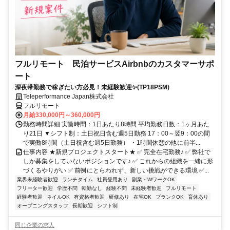
フルリモート 民泊サービスAirbnbのカスタマーサポ
ート
深夜帯勤務で稼ぎたい方必見！未経験歓迎✨(TP18PSM)
Teleperformance Japan株式会社
フルリモート
月給330,000円～360,000円
勤務時間詳細 実働時間：1日あたり8時間 平均勤務日数：1ヶ月あた
り21日 ▼シフト制：土日祝日含む週5日勤務 17：00～翌9：00の間
で実働8時間（土日祝含む週5日勤務） ・1時間休憩の他に前半...
仕事内容 ★新規プロジェクトスタート★ ✅ 完全在宅勤務♪ ✅ 弊社で
しか募集をしていないポジションです♪ ✅ これからの組織を一緒に形
づくるやりがい ✅ 前例にとらわれず、新しい挑戦ができる環境 ✅...
業界未経験者歓迎
ランチタイム
社員登用あり
副業・WワークOK
フリーター歓迎
学歴不問
転勤なし
経験不問
未経験者歓迎
フルリモート
経験者歓迎
ネイルOK
有資格者歓迎
研修あり
在宅OK
ブランクOK
育休あり
オープニングスタッフ
長期歓迎
シフト制
同じ企業の求人