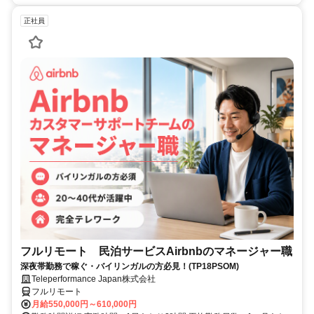
正社員
フルリモート 民泊サービスAirbnbのマネージャー職
深夜帯勤務で稼ぐ・バイリンガルの方必見！(TP18PSOM)
Teleperformance Japan株式会社
フルリモート
月給550,000円～610,000円