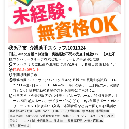
我孫子市_介護助手スタッフ/1001324
日払いOKの介護＊無資格・実務経験不問の完全未経験OK！【来社不
要！WEB・電話登録OK】
マンパワーグループ株式会社 ケアサービス事業部(介護)
アクセス ＪＲ成田線 湖北南口徒歩約16分、ＪＲ成田線 東我孫子北口
徒歩約36分、ＪＲ常磐線/東京メトロ千代田線 天王台南口徒歩約43分
時給1,540円以上
車・バイク通勤OK（派遣先による）
千葉県我孫子市
勤務時間 シフトサイクル：1ヶ月 ●3ヶ月以上の長期勤務歓迎 7:00～
21:00 ※週2日～5日、1日6h～ok 「平日のみ」「土日祝のみ」の働き
方もOK！ 短時間勤務希望の方も お気軽にご相談く...
仕事内容 ＜介護施設内のお仕事＞ グループホーム、特別養護老人ホ
ーム 有料老人ホーム、デイサービスなどで… ●お食事サポート ●レク
リエーション ●付き添い ●入浴・体調管理など 身の回りのお世話か...
業界未経験者歓迎
副業・WワークOK
バイク通勤OK
学歴不問
車通勤OK
職場見学可
経験不問
交通費全額支給
残業なし
月1シフト提出
ブランクOK
育休あり
シフト制
土日祝休み
服装自由
履歴書不要
友達と応募OK
髪型・髪色自由