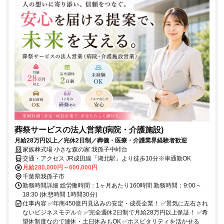
葬祭サービスの法人営業(病院・介護施設)
月給28万円以上／完休2日制／葬儀・医療・介護業界経験者歓迎
家族葬式場 小さな森の家 我孫子中峠台
交通・アクセス JR成田線「湖北駅」より徒歩10分※車通勤OK
月給280,000円～600,000円
千葉県我孫子市
勤務時間詳細 総労働時間：1ヶ月あたり160時間 勤務時間：9:00～
18:30 (休憩時間 1時間30分)
仕事内容 ✅年商450億円見込みの安定・成長企業！ ✅景気に左右され
ないビジネスモデル☆ ✅完全週休2日制で月給28万円以上保証！ ✅希
望休制度なので連休・土日休みもOK ✅ホスピタリティを活かせる