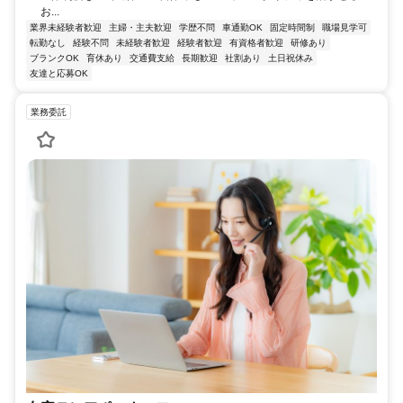
お...
業界未経験者歓迎
主婦・主夫歓迎
学歴不問
車通勤OK
固定時間制
職場見学可
転勤なし
経験不問
未経験者歓迎
経験者歓迎
有資格者歓迎
研修あり
ブランクOK
育休あり
交通費支給
長期歓迎
社割あり
土日祝休み
友達と応募OK
業務委託