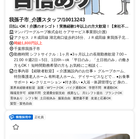
我孫子市_介護スタッフ/10013243
日払いOK！介護のオシゴト！実務経験1年以上の方大歓迎！【来社不
要！WEB・電話登録ＯＫ】
マンパワーグループ株式会社 ケアサービス事業部(介護)
アクセス ＪＲ成田線 湖北南口徒歩約16分、ＪＲ成田線 東我孫子北口
徒歩約36分、ＪＲ常磐線/東京メトロ千代田線 天王台南口徒歩約43分
時給1,800円以上
車・バイク通勤OK（派遣先による）
千葉県我孫子市
勤務時間 シフトサイクル：1ヶ月 ●3ヶ月以上の長期勤務歓迎 7:00～
21:00 ※週2日～5日、1日6h～ok 「平日のみ」「土日祝のみ」の働き
方もOK！ 短時間勤務希望の方も お気軽にご相談く...
仕事内容 【経験者歓迎】＜介護施設内のお仕事＞ グループホーム、
特別養護老人ホーム 有料老人ホーム、デイサービスなどで… ●お食事
サポート ●レクリエーション ●付き添い ●入浴・体調管理など 身の...
業界未経験者歓迎
副業・WワークOK
バイク通勤OK
学歴不問
車通勤OK
職場見学可
経験不問
交通費全額支給
残業なし
月1シフト提出
ブランクOK
育休あり
シフト制
土日祝休み
服装自由
履歴書不要
友達と応募OK
髪型・髪色自由
正社員