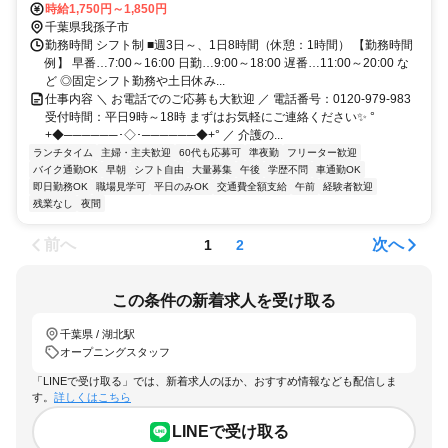
時給1,750円～1,850円
千葉県我孫子市
勤務時間 シフト制 ■週3日～、1日8時間（休憩：1時間） 【勤務時間
例】 早番…7:00～16:00 日勤…9:00～18:00 遅番…11:00～20:00 な
ど ◎固定シフト勤務や土日休み...
仕事内容 ＼ お電話でのご応募も大歓迎 ／ 電話番号：0120-979-983
受付時間：平日9時～18時 まずはお気軽にご連絡ください✨ °
+◆──────･◇･──────◆+° ／ 介護の...
ランチタイム
主婦・主夫歓迎
60代も応募可
準夜勤
フリーター歓迎
バイク通勤OK
早朝
シフト自由
大量募集
午後
学歴不問
車通勤OK
即日勤務OK
職場見学可
平日のみOK
交通費全額支給
午前
経験者歓迎
残業なし
夜間
前へ
次へ
1
2
この条件の新着求人を受け取る
千葉県 / 湖北駅
オープニングスタッフ
「LINEで受け取る」では、新着求人のほか、おすすめ情報なども配信しま
す。
詳しくはこちら
LINEで受け取る