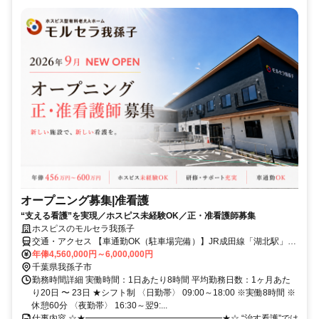
オープニング募集|准看護
“支える看護”を実現／ホスピス未経験OK／正・准看護師募集
ホスピスのモルセラ我孫子
交通・アクセス 【車通勤OK（駐車場完備）】JR成田線「湖北駅」北
口徒歩13分、国道356号線沿い（セブンイレブン我孫子中里店の横）
年俸4,560,000円～6,000,000円
千葉県我孫子市
勤務時間詳細 実働時間：1日あたり8時間 平均勤務日数：1ヶ月あた
り20日 〜 23日 ★シフト制 〈日勤帯〉 09:00～18:00 ※実働8時間 ※
休憩60分 〈夜勤帯〉 16:30～翌9:...
仕事内容 ☆★━━━━━━━━━━━━━━━━★☆ “治す看護”では