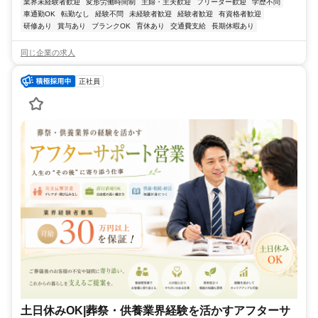
業界未経験者歓迎
変形労働時間制
主婦・主夫歓迎
フリーター歓迎
学歴不問
車通勤OK
転勤なし
経験不問
未経験者歓迎
経験者歓迎
有資格者歓迎
研修あり
賞与あり
ブランクOK
育休あり
交通費支給
長期休暇あり
同じ企業の求人
正社員
土日休みOK|葬祭・供養業界経験を活かすアフターサ