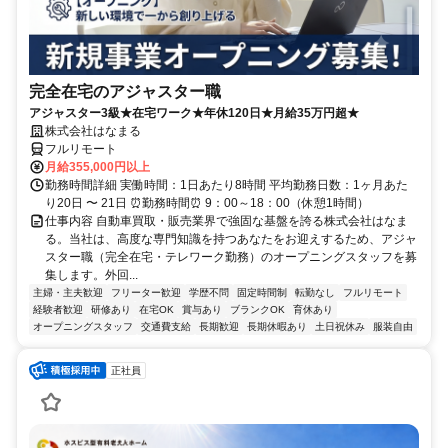
完全在宅のアジャスター職
アジャスター3級★在宅ワーク★年休120日★月給35万円超★
株式会社はなまる
フルリモート
月給355,000円以上
勤務時間詳細 実働時間：1日あたり8時間 平均勤務日数：1ヶ月あた
り20日 〜 21日 ⏰勤務時間⏰ 9：00～18：00（休憩1時間）
仕事内容 自動車買取・販売業界で強固な基盤を誇る株式会社はなま
る。当社は、高度な専門知識を持つあなたをお迎えするため、アジャ
スター職（完全在宅・テレワーク勤務）のオープニングスタッフを募
集します。外回...
主婦・主夫歓迎
フリーター歓迎
学歴不問
固定時間制
転勤なし
フルリモート
経験者歓迎
研修あり
在宅OK
賞与あり
ブランクOK
育休あり
オープニングスタッフ
交通費支給
長期歓迎
長期休暇あり
土日祝休み
服装自由
正社員