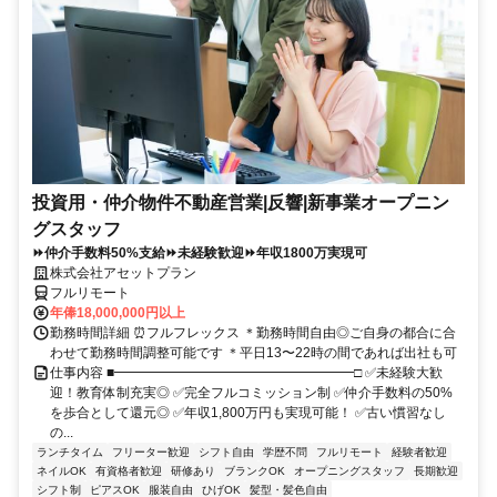
投資用・仲介物件不動産営業|反響|新事業オープニン
グスタッフ
⏩仲介手数料50%支給⏩未経験歓迎⏩年収1800万実現可
株式会社アセットプラン
フルリモート
年俸18,000,000円以上
勤務時間詳細 ⏰フルフレックス ＊勤務時間自由◎ご自身の都合に合
わせて勤務時間調整可能です ＊平日13〜22時の間であれば出社も可
仕事内容 ■━━━━━━━━━━━━━━━━━━□ ✅未経験大歓
迎！教育体制充実◎ ✅完全フルコミッション制 ✅仲介手数料の50%
を歩合として還元◎ ✅年収1,800万円も実現可能！ ✅古い慣習なし
の...
ランチタイム
フリーター歓迎
シフト自由
学歴不問
フルリモート
経験者歓迎
ネイルOK
有資格者歓迎
研修あり
ブランクOK
オープニングスタッフ
長期歓迎
シフト制
ピアスOK
服装自由
ひげOK
髪型・髪色自由