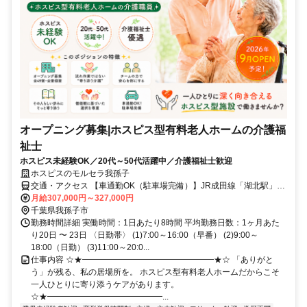
オープニング募集|ホスピス型有料老人ホームの介護福
祉士
ホスピス未経験OK／20代～50代活躍中／介護福祉士歓迎
ホスピスのモルセラ我孫子
交通・アクセス 【車通勤OK（駐車場完備）】JR成田線「湖北駅」北
口徒歩13分、国道356号線沿い（セブンイレブン我孫子中里店の横）
月給307,000円～327,000円
千葉県我孫子市
勤務時間詳細 実働時間：1日あたり8時間 平均勤務日数：1ヶ月あた
り20日 〜 23日 〈日勤帯〉 (1)7:00～16:00（早番） (2)9:00～
18:00（日勤） (3)11:00～20:0...
仕事内容 ☆★━━━━━━━━━━━━━━━━★☆ 「ありがと
う」が残る、私の居場所を。 ホスピス型有料老人ホームだからこそ
一人ひとりに寄り添うケアがあります。
☆★━━━━━━━━━━━━━━...