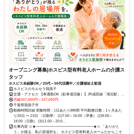
オープニング募集|ホスピス型有料老人ホームの介護ス
タッフ
ホスピス未経験OK／20代～50代活躍中／介護福祉士歓迎
ホスピスのモルセラ我孫子
交通・アクセス 【車通勤OK（駐車場完備）】JR成田線「湖北駅」北
口徒歩13分、国道356号線沿い（セブンイレブン我孫子中里店の横）
月給307,000円～327,000円
千葉県我孫子市
勤務時間詳細 実働時間：1日あたり8時間 平均勤務日数：1ヶ月あた
り20日 〜 23日 〈日勤帯〉 (1)7:00～16:00（早番） (2)9:00～
18:00（日勤） (3)11:00～20:0...
仕事内容 ☆★━━━━━━━━━━━━━━━━★☆ 「ありがと
う」が残る、私の居場所を。 ホスピス型有料老人ホームだからこそ