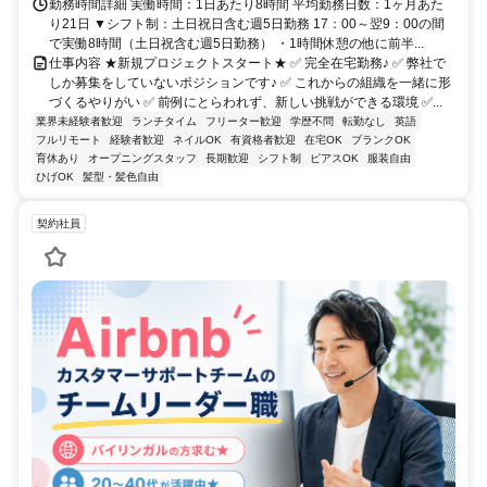
勤務時間詳細 実働時間：1日あたり8時間 平均勤務日数：1ヶ月あた
り21日 ▼シフト制：土日祝日含む週5日勤務 17：00～翌9：00の間
で実働8時間（土日祝含む週5日勤務） ・1時間休憩の他に前半...
仕事内容 ★新規プロジェクトスタート★ ✅ 完全在宅勤務♪ ✅ 弊社で
しか募集をしていないポジションです♪ ✅ これからの組織を一緒に形
づくるやりがい ✅ 前例にとらわれず、新しい挑戦ができる環境 ✅...
業界未経験者歓迎
ランチタイム
フリーター歓迎
学歴不問
転勤なし
英語
フルリモート
経験者歓迎
ネイルOK
有資格者歓迎
在宅OK
ブランクOK
育休あり
オープニングスタッフ
長期歓迎
シフト制
ピアスOK
服装自由
ひげOK
髪型・髪色自由
契約社員