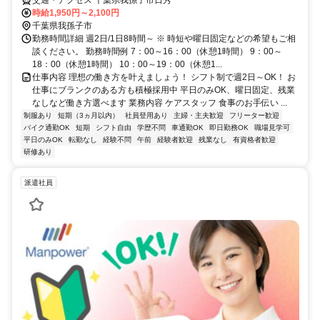
交通・アクセス 千葉県我孫子市日秀
時給1,950円～2,100円
千葉県我孫子市
勤務時間詳細 週2日/1日8時間～ ※ 時短や曜日固定などの希望もご相
談ください。 勤務時間例 7：00～16：00（休憩1時間） 9：00～
18：00（休憩1時間） 10：00～19：00（休憩1...
仕事内容 理想の働き方を叶えましょう！ シフト制で週2日～OK！ お
仕事にブランクのある方も積極採用中 平日のみOK、曜日固定、残業
なしなど働き方選べます 業務内容 ケアスタッフ 食事のお手伝い ...
制服あり
短期（3ヵ月以内）
社員登用あり
主婦・主夫歓迎
フリーター歓迎
バイク通勤OK
短期
シフト自由
学歴不問
車通勤OK
即日勤務OK
職場見学可
平日のみOK
転勤なし
経験不問
午前
経験者歓迎
残業なし
有資格者歓迎
研修あり
派遣社員