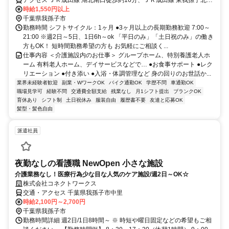
徒歩約36分、ＪＲ常磐線/東京メトロ千代田線 天王台南口徒歩約43分
時給1,550円以上
車・バイク通勤OK（派遣先による）
千葉県我孫子市
勤務時間 シフトサイクル：1ヶ月 ●3ヶ月以上の長期勤務歓迎 7:00～
21:00 ※週2日～5日、1日6h～ok 「平日のみ」「土日祝のみ」の働き
方もOK！ 短時間勤務希望の方も お気軽にご相談く...
仕事内容 ＜介護施設内のお仕事＞ グループホーム、特別養護老人ホ
ーム 有料老人ホーム、デイサービスなどで… ●お食事サポート ●レク
リエーション ●付き添い ●入浴・体調管理など 身の回りのお世話か...
業界未経験者歓迎
副業・WワークOK
バイク通勤OK
学歴不問
車通勤OK
職場見学可
経験不問
交通費全額支給
残業なし
月1シフト提出
ブランクOK
育休あり
シフト制
土日祝休み
服装自由
履歴書不要
友達と応募OK
髪型・髪色自由
派遣社員
夜勤なしの看護職 NewOpen 小さな施設
介護業務なし！医療行為少な目な人気のケア施設/週2日～OK☆
株式会社コネクトワークス
交通・アクセス 千葉県我孫子市中里
時給2,100円～2,700円
千葉県我孫子市
勤務時間詳細 週2日/1日8時間～ ※ 時短や曜日固定などの希望もご相