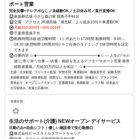
ポート営業
完全反響+テレアポなし／未経験OK／土日休み可／直行直帰OK
家族葬式場 小さな森の家 我孫子中峠台
交通・アクセス JR成田線「湖北駅」より徒歩10分※車通勤OK
月給300,000円～800,000円
千葉県我孫子市
勤務時間詳細 総労働時間：1ヶ月あたり172時間 勤務時間：9:00～
18:30 (休憩時間 1時間30分) ※ご自身のタイミングで休憩時間を設定
できます
仕事内容 ☆★━━━━━━━━━━━━━━━━★☆ ― 人生の“その
後”に寄り添う仕事 ― 供養・相続を支えるアフターサポート営業 業界
経験者募集／月給30万円以上を保証！ ☆★━━━━━━━━━━...
主婦・主夫歓迎
フリーター歓迎
学歴不問
車通勤OK
職場見学可
経験不問
未経験者歓迎
経験者歓迎
残業なし
有資格者歓迎
研修あり
ブランクOK
育休あり
オープニングスタッフ
交通費支給
長期歓迎
シフト制
社割あり
土日祝休み
友達と応募OK
派遣社員
生活のサポート(介護) NEWオープン デイサービス
日勤のみ×自由シフト｜優しい施設長で安心勤務◎
株式会社ビースタイルスマートキャリア