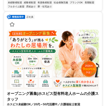
未経験者歓迎
経験者歓迎
有資格者歓迎
社会保険完備
ブランクOK
長期歓迎
フルタイム歓迎
昇給あり
寮・社宅あり
正社員
オープニング募集|ホスピス型有料老人ホームの介護ス
タッフ
ホスピス未経験OK／20代～50代活躍中／介護福祉士歓迎