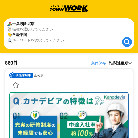
千葉県
千葉県
湖北駅
湖北駅
職種を選択してください
学歴不問
学歴不問
キーワードを選択してください
860件
条件保存
関連度順
正社員