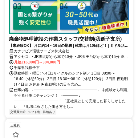
廃棄物処理施設の作業スタッフ/交替制(我孫子支所)
【未経験OK】 月に約14～16日の勤務 | 残業は月10hほど！ | ミドル活躍
中！ | 資格取得支援あり！
カナデビア環境サービス株式会社
アクセス: ・JR湖北駅から車で10分 ・JR天王台駅から車で15分 ※車
通勤可（駐車場あり）
月給216,000円～304,000円
千葉県我孫子市
勤務時間・曜日: ＼4日1サイクルのシフト制／ 1日目 08:00〜
18:40（休憩60分） 2日目 18:30〜08:10（休憩120分） 3日目 夜勤明
け 4日目 お休み ▶夜勤明けの日も含め...
仕事内容: ╭━━━━━━━━━━━━━━━━━╮ 未経験から環境
を守る仕事にチャレンジ！ ╰━━━━ｖ
━━━━━━━━━━━━╯ 「正社員として安定した暮らしがした
い」 「地域に根ざした働き方をし...
交通費支給
シフト制
昇給あり
正社員