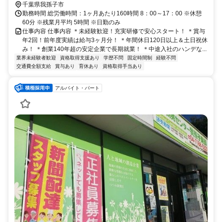
千葉県我孫子市
勤務時間 総労働時間：1ヶ月あたり160時間 8：00～17：00 ※休憩
60分 ※残業月平均 5時間 ※日勤のみ
仕事内容 仕事内容 ＊未経験歓迎！充実研修で安心スタート！ ＊賞与
年2回！前年度実績は給与3ヶ月分！ ＊年間休日120日以上＆土日祝休
み！ ＊創業140年超の安定企業で長期就業！ ＊中途入社のハンデな...
業界未経験者歓迎
資格取得支援あり
学歴不問
固定時間制
経験不問
交通費全額支給
賞与あり
育休あり
資格取得手当あり
アルバイト・パート