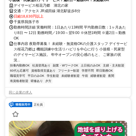
デイサービス桜花乃郷 湖北の家
交通・アクセス JR成田線 湖北駅徒歩8分
日給18,630円以上
千葉県我孫子市
勤務時間詳細 実働時間：1日あたり13時間 平均勤務日数：1ヶ月あた
り8日 〜 12日 勤務時間／19:00～翌9:00 ※休憩1時間 ※週2日～勤務
OK
仕事内容 夜勤帯募集！ 未経験・無資格OKの介護スタッフ デイサービ
ス桜花乃郷は 機能訓練や生活リハビリを中心に行う 小規模・民家型
のデイサービス施設。 年中オープンの安心感のもと、 ご家族の状
況...
扶養内勤務OK
社員登用あり
副業・WワークOK
土日祝のみOK
主婦・主夫歓迎
60代も応募可
資格取得支援あり
フリーター歓迎
学歴不問
即日勤務OK
職場見学可
平日のみOK
学生歓迎
未経験者歓迎
午前
経験者歓迎
夜間
有資格者歓迎
研修あり
夕方
同じ企業の求人
正社員