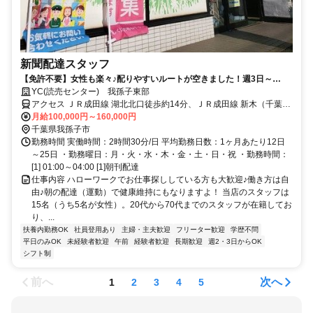
新聞配達スタッフ
【免許不要】女性も楽々♪配りやすいルートが空きました！週3日～
OK！未経験・Wワーク・扶養内勤務OK
YC(読売センター) 我孫子東部
アクセス ＪＲ成田線 湖北北口徒歩約14分、ＪＲ成田線 新木（千葉
県）北口徒歩約24分、ＪＲ成田線 東我孫子北口徒歩約47分 JR常磐線
月給100,000円～160,000円
天王台駅より車で10分・JR常磐線（野田線）柏駅より車で20分
千葉県我孫子市
勤務時間 実働時間：2時間30分/日 平均勤務日数：1ヶ月あたり12日
～25日 ・勤務曜日：月・火・水・木・金・土・日・祝 ・勤務時間：
[1] 01:00～04:00 [1]朝刊配達
仕事内容 ハローワークでお仕事探ししている方も大歓迎♪働き方は自
由♪朝の配達（運動）で健康維持にもなりますよ！ 当店のスタッフは
15名（うち5名が女性）。20代から70代までのスタッフが在籍してお
り、...
扶養内勤務OK
社員登用あり
主婦・主夫歓迎
フリーター歓迎
学歴不問
平日のみOK
未経験者歓迎
午前
経験者歓迎
長期歓迎
週2・3日からOK
シフト制
前へ
次へ
1
2
3
4
5