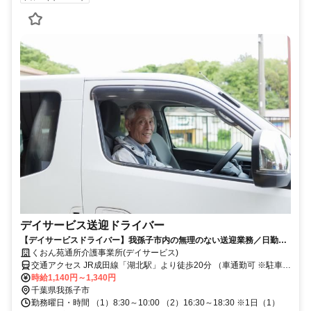
デイサービス送迎ドライバー
【デイサービスドライバー】我孫子市内の無理のない送迎業務／日勤の
み／週３日～4日／普通免許でOK
くおん苑通所介護事業所(デイサービス)
交通アクセス JR成田線「湖北駅」より徒歩20分 （車通勤可 ※駐車場
有）
時給1,140円～1,340円
千葉県我孫子市
勤務曜日・時間 （1）8:30～10:00 （2）16:30～18:30 ※1日（1）