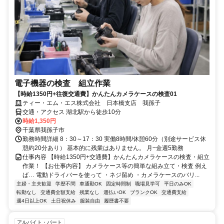
電子機器の検査 組立作業
【時給1350円+往復交通費】かんたんカメラケースの検査01
ティー・エム・エス株式会社 日本橋支店 我孫子
交通・アクセス 湖北駅から徒歩10分
時給1,350円
千葉県我孫子市
勤務時間詳細 8：30～17：30 実働8時間/休憩60分（別途サービス休
憩約20分あり） 基本的に残業はありません。 月~金週5勤務
仕事内容 【時給1350円+交通費】かんたんカメラケースの検査・組立
作業！ 【お仕事内容】 カメラケース等の簡単な組み立て・検査 例え
ば… 電動ドライバーを使って ・ネジ留め ・カメラケースのバリ...
主婦・主夫歓迎
学歴不問
車通勤OK
固定時間制
職場見学可
平日のみOK
転勤なし
交通費全額支給
残業なし
週払いOK
ブランクOK
交通費支給
週4日以上OK
土日祝休み
服装自由
履歴書不要
アルバイト・パート