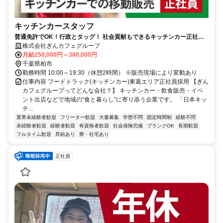
キッチンカースタッフ
普通免許でOK！行政とタッグ！ 社会貢献もできるキッチンカー正社員
募集／ 地域の笑顔をつくるお仕事
株式会社ぎんカフェグループ
月給250,000円～380,000円
千葉県柏市
勤務時間 10:00～19:30（休憩2時間） ※販売現場により変動あり
仕事内容 フードトラック(キッチンカー)東葛エリア正社員採用 【ぎん
カフェグループってどんな会社？】 キッチンカー・飲食販売・イベ
ント出店などで地域の“食と暮らし”に寄り添う企業です。 「日本キッ
チ...
業界未経験者歓迎
フリーター歓迎
大量募集
学歴不問
固定時間制
経験不問
未経験者歓迎
経験者歓迎
有資格者歓迎
社会保険完備
ブランクOK
長期歓迎
フルタイム歓迎
昇給あり
寮・社宅あり
正社員