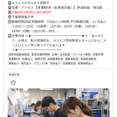
ホスピスのモルセラ我孫子
交通・アクセス 【車通勤OK（駐車場完備）】JR成田線「湖北駅」北
口徒歩13分、国道356号線沿い（セブンイレブン我孫子中里店の横）
月給307,000円～327,000円
千葉県我孫子市
勤務時間詳細 実働時間：1日あたり8時間 平均勤務日数：1ヶ月あた
り20日 〜 23日 〈日勤帯〉 (1)7:00～16:00（早番） (2)9:00～
18:00（日勤） (3)11:00～20:0...
仕事内容 ☆★━━━━━━━━━━━━━━━━★☆ 「ありがと
う」が残る、私の居場所を。 ホスピス型有料老人ホームだからこそ
一人ひとりに寄り添うケアがあります。
☆★━━━━━━━━━━━━━━...
業界未経験者歓迎
変形労働時間制
主婦・主夫歓迎
フリーター歓迎
学歴不問
車通勤OK
転勤なし
経験不問
未経験者歓迎
経験者歓迎
有資格者歓迎
研修あり
賞与あり
ブランクOK
育休あり
交通費支給
長期休暇あり
派遣社員