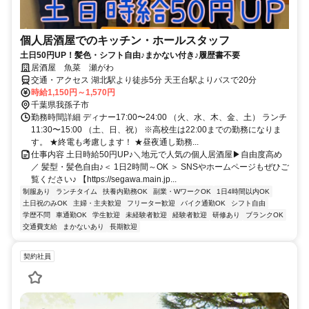
個人居酒屋でのキッチン・ホールスタッフ
土日50円UP！髪色・シフト自由♪まかない付き♪履歴書不要
居酒屋 魚菜 瀬がわ
交通・アクセス 湖北駅より徒歩5分 天王台駅よりバスで20分
時給1,150円～1,570円
千葉県我孫子市
勤務時間詳細 ディナー17:00〜24:00 （火、水、木、金、土） ランチ
11:30〜15:00 （土、日、祝） ※高校生は22:00までの勤務になりま
す。 ★終電も考慮します！ ★昼夜通し勤務...
仕事内容 土日時給50円UP♪＼地元で人気の個人居酒屋▶自由度高め
／ 髪型・髪色自由♪＜ 1日2時間～OK ＞ SNSやホームページもぜひご
覧ください♪ 【https://segawa.main.jp...
制服あり
ランチタイム
扶養内勤務OK
副業・WワークOK
1日4時間以内OK
土日祝のみOK
主婦・主夫歓迎
フリーター歓迎
バイク通勤OK
シフト自由
学歴不問
車通勤OK
学生歓迎
未経験者歓迎
経験者歓迎
研修あり
ブランクOK
交通費支給
まかないあり
長期歓迎
契約社員