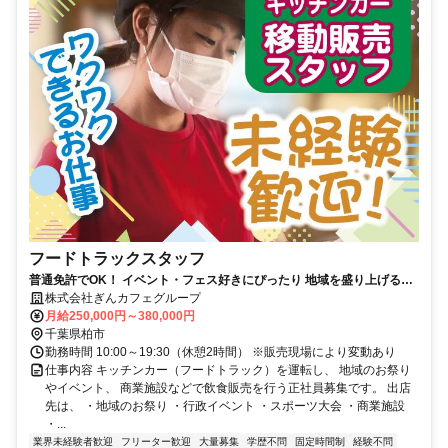
フードトラックスタッフ
普通免許でOK！ イベント・フェス好きにぴったり 地域を盛り上げるキ
ッチンカースタッフ
株式会社ぎんカフェグループ
月給250,000円～380,000円
千葉県柏市
勤務時間 10:00～19:30（休憩2時間） ※販売現場により変動あり
仕事内容 キッチンカー（フードトラック）を運転し、 地域のお祭り
やイベント、 商業施設などで飲食販売を行う正社員募集です。 出店
先は、 ・地域のお祭り ・行政イベント ・スポーツ大会 ・商業施設
・...
業界未経験者歓迎
フリーター歓迎
大量募集
学歴不問
固定時間制
経験不問