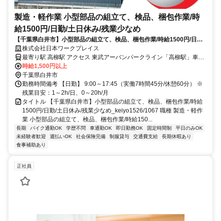
製造・軽作業 小型部品の組立て、検品、梱包作業/時
給1500円/日勤/土日休み/残業少なめ
【千葉県白井市】小型部品の組立て、検品、梱包作業/時給1500円/日勤/
土日休み/残業少なめ_keiyo1526/1067
株式会社日本ワークプレイス
最寄り駅 高柳駅 アクセス 東武アーバンパークライン「高柳駅」車20
分
時給1,500円以上
千葉県白井市
勤務時間備考 【日勤】 9:00～17:45（実働7時間45分/休憩60分） ※
残業目安：1～2h/日、0～20h/月
タイトル 【千葉県白井市】小型部品の組立て、検品、梱包作業/時給
1500円/日勤/土日休み/残業少なめ_keiyo1526/1067 職種 製造・軽作
業 小型部品の組立て、検品、梱包作業/時給150...
長期
バイク通勤OK
学歴不問
車通勤OK
即日勤務OK
固定時間制
平日のみOK
未経験者歓迎
週払いOK
社会保険完備
制服貸与
交通費支給
長期休暇あり
食事補助あり
正社員