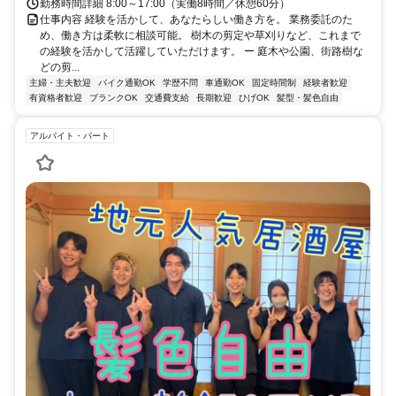
勤務時間詳細 8:00～17:00（実働8時間／休憩60分）
仕事内容 経験を活かして、あなたらしい働き方を。 業務委託のた
め、働き方は柔軟に相談可能。 樹木の剪定や草刈りなど、これまで
の経験を活かして活躍していただけます。 ー 庭木や公園、街路樹な
どの剪...
主婦・主夫歓迎
バイク通勤OK
学歴不問
車通勤OK
固定時間制
経験者歓迎
有資格者歓迎
ブランクOK
交通費支給
長期歓迎
ひげOK
髪型・髪色自由
アルバイト・パート