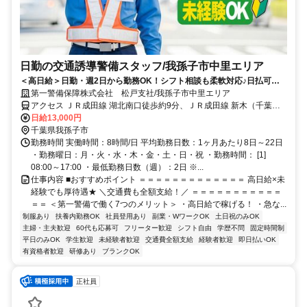
日勤の交通誘導警備スタッフ/我孫子市中里エリア
＜高日給＞日勤・週2日から勤務OK！シフト相談も柔軟対応♪日払可◎
未経験歓迎★
第一警備保障株式会社 松戸支社/我孫子市中里エリア
アクセス ＪＲ成田線 湖北南口徒歩約9分、ＪＲ成田線 新木（千葉
県）北口徒歩約30分、ＪＲ成田線 東我孫子北口徒歩約46分 直行直帰
日給13,000円
OK＊交通費全額支給＊
千葉県我孫子市
勤務時間 実働時間：8時間/日 平均勤務日数：1ヶ月あたり8日～22日
・勤務曜日：月・火・水・木・金・土・日・祝 ・勤務時間： [1]
08:00～17:00 ・最低勤務日数（週）：2日 ※...
仕事内容 ■おすすめポイント ＝＝＝＝＝＝＝＝＝＝＝＝＝ 高日給×未
経験でも厚待遇★ ＼交通費も全額支給！／ ＝＝＝＝＝＝＝＝＝＝＝
＝＝ ＜第一警備で働く7つのメリット＞ ・高日給で稼げる！ ・急な...
制服あり
扶養内勤務OK
社員登用あり
副業・WワークOK
土日祝のみOK
主婦・主夫歓迎
60代も応募可
フリーター歓迎
シフト自由
学歴不問
固定時間制
平日のみOK
学生歓迎
未経験者歓迎
交通費全額支給
経験者歓迎
即日払いOK
有資格者歓迎
研修あり
ブランクOK
正社員