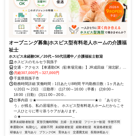
オープニング募集|ホスピス型有料老人ホームの介護福
祉士
ホスピス未経験OK／20代～50代活躍中／介護福祉士歓迎
ホスピスのモルセラ我孫子
交通・アクセス 【車通勤OK（駐車場完備）】JR成田線「湖北駅」北
口徒歩13分、国道356号線沿い（セブンイレブン我孫子中里店の横）
月給307,000円～327,000円
千葉県我孫子市
勤務時間詳細 実働時間：1日あたり8時間 平均勤務日数：1ヶ月あた
り20日 〜 23日 〈日勤帯〉 (1)7:00～16:00（早番） (2)9:00～
18:00（日勤） (3)11:00～20:0...
仕事内容 ☆★━━━━━━━━━━━━━━━━★☆ 「ありがと
う」が残る、私の居場所を。 ホスピス型有料老人ホームだからこそ
一人ひとりに寄り添うケアがあります。
☆★━━━━━━━━━━━━━━...
業界未経験者歓迎
変形労働時間制
主婦・主夫歓迎
フリーター歓迎
学歴不問
車通勤OK
転勤なし
経験不問
未経験者歓迎
経験者歓迎
有資格者歓迎
研修あり
賞与あり
ブランクOK
育休あり
交通費支給
長期休暇あり