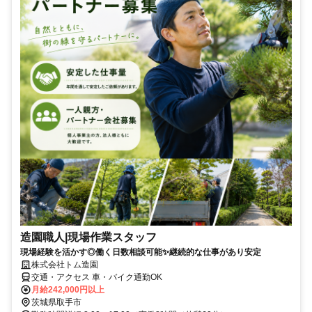
造園職人|現場作業スタッフ
現場経験を活かす◎働く日数相談可能✨継続的な仕事があり安定
株式会社トム造園
交通・アクセス 車・バイク通勤OK
月給242,000円以上
茨城県取手市