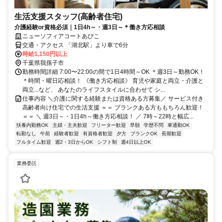
生活支援スタッフ(高齢者住宅)
介護経験or資格必須｜1日4h～・週3日～＊働き方応相談
ニューソフィアコートあびこ
交通・アクセス 「湖北駅」より車で6分
時給1,150円以上
千葉県我孫子市
勤務時間詳細 7:00〜22:00の間で1日4時間～OK ＊週3日～勤務OK！
＊時間・曜日応相談！ 《働き方応相談》 育児や家庭と両立・介護と
両立...など、 あなたのライフスタイルに合わせて シ...
仕事内容 ＼介護に関する経験または資格ある方募集／ サービス付き
高齢者向け住宅での生活支援 ＝＝ ブランクある方ももちろん歓迎！
＝＝ ＼ 週3日～・1日4h～働き方応相談！ ／ 7時～22時と幅広...
扶養内勤務OK
主婦・主夫歓迎
フリーター歓迎
早朝
学歴不問
車通勤OK
転勤なし
午前
経験者歓迎
有資格者歓迎
夕方
ブランクOK
長期歓迎
フルタイム歓迎
週2・3日からOK
シフト制
週4日以上OK
業務委託