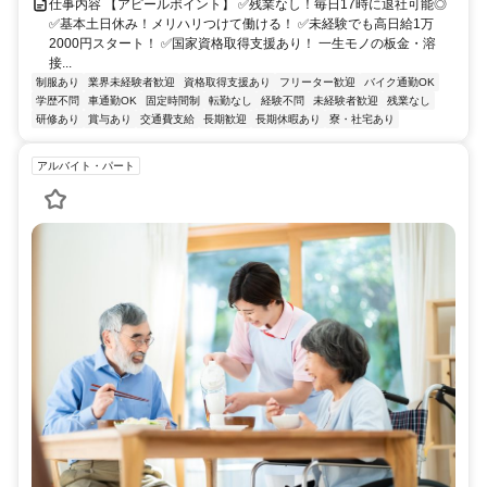
仕事内容 【アピールポイント】 ✅残業なし！毎日17時に退社可能◎
✅基本土日休み！メリハリつけて働ける！ ✅未経験でも高日給1万
2000円スタート！ ✅国家資格取得支援あり！ 一生モノの板金・溶
接...
制服あり
業界未経験者歓迎
資格取得支援あり
フリーター歓迎
バイク通勤OK
学歴不問
車通勤OK
固定時間制
転勤なし
経験不問
未経験者歓迎
残業なし
研修あり
賞与あり
交通費支給
長期歓迎
長期休暇あり
寮・社宅あり
アルバイト・パート