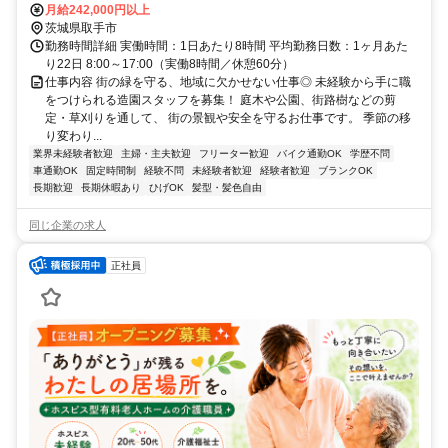
月給242,000円以上
茨城県取手市
勤務時間詳細 実働時間：1日あたり8時間 平均勤務日数：1ヶ月あた
り22日 8:00～17:00（実働8時間／休憩60分）
仕事内容 街の緑を守る、地域に欠かせない仕事◎ 未経験から手に職
をつけられる造園スタッフを募集！ 庭木や公園、街路樹などの剪
定・草刈りを通して、 街の景観や安全を守るお仕事です。 季節の移
り変わり...
業界未経験者歓迎
主婦・主夫歓迎
フリーター歓迎
バイク通勤OK
学歴不問
車通勤OK
固定時間制
経験不問
未経験者歓迎
経験者歓迎
ブランクOK
長期歓迎
長期休暇あり
ひげOK
髪型・髪色自由
同じ企業の求人
正社員