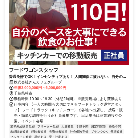
フードワゴンスタッフ
普通免許でOK！インセンティブあり！ 人間関係に疲れない、自分のペ
ースで働ける飲食の仕事
株式会社ぎんカフェグループ
年俸3,000,000円～6,000,000円
千葉県柏市
勤務時間 10:00～19:30（休憩2時間） ※販売現場により変動あり
仕事内容 【一人の時間も大切にできるフードトラック運営スタッ
フ】 フードトラック（キッチンカー）で各地へ出店し、 接客・販
売・簡単な調理を行う正社員募集です。 出店場所は商業施設や公
園、イベント会場...
業界未経験者歓迎
フリーター歓迎
大量募集
学歴不問
固定時間制
経験不問
未経験者歓迎
経験者歓迎
有資格者歓迎
社会保険完備
ブランクOK
長期歓迎
フルタイム歓迎
昇給あり
寮・社宅あり