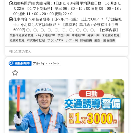
勤務時間詳細 実働時間：1日あたり8時間 平均勤務日数：1ヶ月あた
り22日 【シフト制勤務】 早出 06：30～15：00 日勤 09：00～18：
00 遅出 11：00～20：00 夜勤 22：0...
仕事内容 ＼初任者研修（旧ヘルパー2級）以上でOK／ ＊『介護福祉
士』をお持ちの方は尚歓迎 ＊ 【厚待遇】高月給＋介護福祉士手当
5000円 〇。〇。〇。〇。〇。〇。〇。〇。〇。〇。 【仕事内容】 ...
業界未経験者歓迎
バイク通勤OK
学歴不問
車通勤OK
経験不問
未経験者歓迎
経験者歓迎
有資格者歓迎
ブランクOK
シフト制
服装自由
髪型・髪色自由
同じ企業の求人
アルバイト・パート