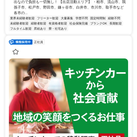
出なので負担も一切無し！ 【出店活動エリア】 ・柏市、流山市、我
孫子市、松戸市、野田市、鎌ヶ谷市、白井市、市川市、取手市など
各市の...
業界未経験者歓迎
フリーター歓迎
大量募集
学歴不問
固定時間制
経験不問
未経験者歓迎
経験者歓迎
有資格者歓迎
社会保険完備
ブランクOK
長期歓迎
フルタイム歓迎
昇給あり
寮・社宅あり
正社員