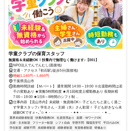
学童クラブの保育スタッフ
無資格＆未経験OK！扶養内で無理なく働けます♪【001】
NPO法人でんでんむし(面接地)
交通・アクセス ｢初石駅｣徒歩5分(面接地)
時給1,140円～1,460円
千葉県流山市
勤務時間詳細 【Ｍパート】 通常期間 14:00～19:00 ※出退勤時間は若
干の変動あり ★実働5時間程度 ★月1回程度土曜勤務あり 長期休暇
7:00～19:00 ★1日6～8時間のシフト制 ...
仕事内容 【流山市内】未経験・無資格OK✨ 子どもたちと楽しく過ご
す学童スタッフ♪ 学生さん・主婦（夫）さん歓迎！ 子ども好きなら未
経験OKです♬⋆｡˚✩ ✦・┈┈┈┈┈ ・✦✦・┈┈┈┈┈ ・✦ ...
業界未経験者歓迎
扶養内勤務OK
社員登用あり
副業・WワークOK
主婦・主夫歓迎
フリーター歓迎
シフト自由
学歴不問
職場見学可
平日のみOK
学生歓迎
経験不問
未経験者歓迎
経験者歓迎
有資格者歓迎
研修あり