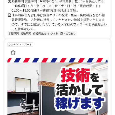
26分
勤務時間 実働時間：6時間40分/日 平均勤務日数：1ヶ月あたり26日
・勤務曜日：月・火・水・木・金・土・日・祝 ・勤務時間： [1]
01:00～19:00 実働7～8時間程度 ※詳細は店舗...
仕事内容 主なお仕事は担当エリアの配達・集金・契約確認などの顧
客管理業務。 入社後に担当していただきたい地域を指定いたします
ので、すでにご購読いただいているお客様のフォローや契約更新とい
った仕事からス...
学歴不問
経験不問
交通費支給
シフト制
寮・社宅あり
アルバイト・パート