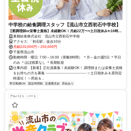
中学校の給食調理スタッフ【流山市立西初石中学校】
【要調理師or栄養士資格】未経験OK！月給22万〜×土日祝休み✨16時退
社・残業ほぼなしで家事・子育てと両立✨✅昇給あり✅賞与あり
東都給食株式会社 流山市立西初石中学校
アクセス: 「初石駅」徒歩10分
月給220,000円～250,000円
千葉県流山市
勤務時間・曜日: 7:00～16:00（実働8時間） ＊月～金の週5日 ＊平日
のみ ＊ほぼ残業なし ＊長期歓迎
仕事内容: 【新着】正社員募集！未経験OK！ 調理師または栄養士資格
をお持ちの方を募集 ----------------------------------- ✨土日祝休み＆原則定
時退社！ ✨昇給＆...
即日勤務OK
固定時間制
交通費支給
昇給あり
アルバイト・パート