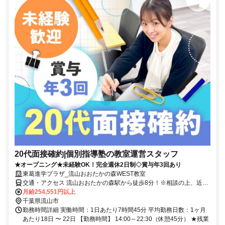
20代面接確約|個別指導塾の教室運営スタッフ
★オープニング★未経験OK！完全週休2日制◇賞与年3回あり
東葛進学プラザ_流山おおたかの森WEST教室
交通・アクセス 流山おおたかの森駅から徒歩8分！※相談の上、近隣
教室に配属になる場合もあります。
月給254,551円以上
千葉県流山市
勤務時間詳細 実働時間：1日あたり7時間45分 平均勤務日数：1ヶ月
あたり18日 〜 22日 【勤務時間】 14:00～22:30（休憩45分） ★残業