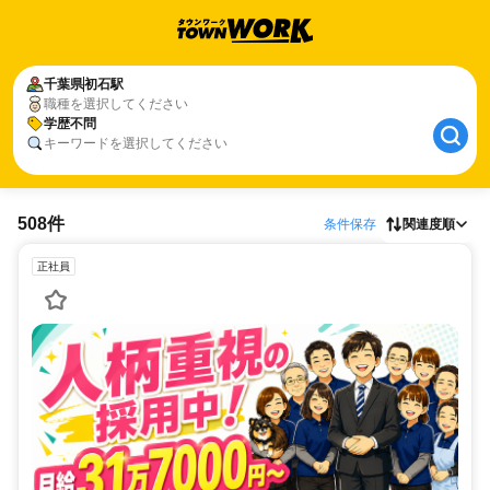
千葉県
初石駅
職種を選択してください
学歴不問
キーワードを選択してください
508件
条件保存
関連度順
正社員