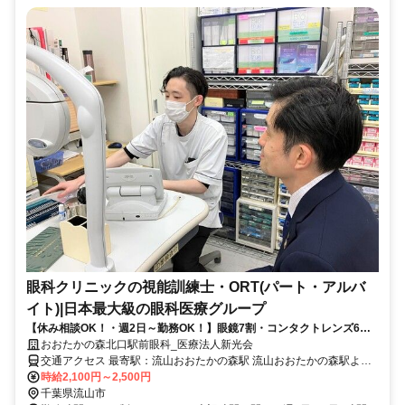
眼科クリニックの視能訓練士・ORT(パート・アルバ
イト)|日本最大級の眼科医療グループ
【休み相談OK！・週2日～勤務OK！】眼鏡7割・コンタクトレンズ6割
引きの社割あり〇かけもち・WワークOK！働きやすさ抜群！充実の環境
おおたかの森北口駅前眼科_医療法人新光会
で安心〇
交通アクセス 最寄駅：流山おおたかの森駅 流山おおたかの森駅より
徒歩1分 ＜未経験歓迎・週2日からOK＞ ＜主婦さん・フリーターさん
時給2,100円～2,500円
活躍中＞ ＜メガネ・コンタクトの社割あり（ご家族含む）＞ 【勤務
千葉県流山市