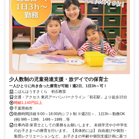
少人数制の児童発達支援・放デイでの保育士
一人ひとりに向き合った療育が可能！週2日、1日3h～可！
こぱんはうすさくら 初石教室
交通・アクセス 東武アーバンパークライン「初石駅」より徒歩15分
時給1,140円以上
千葉県柏市
勤務時間詳細 9:00～18:00内シフト制 ※週2日～、1日3h～勤務OK
(例) 9時～13時、14時～18時…等
仕事内容 保育士としての業務をお願いします。 未就学児や小中学生
のお子さまへの療育を行います。 【具体的には】 自由遊びや個別・
集団レクリエーションなど、 お子さまの年齢や個別支援計画に基づ