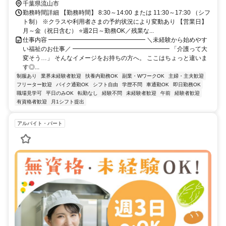
千葉県流山市
勤務時間詳細 【勤務時間】 8:30～14:00 または 11:30～17:30 （シフ
ト制） ※クラスや利用者さまの予約状況により変動あり 【営業日】
月～金（祝日含む） ⭐週2日～勤務OK／残業な...
仕事内容 ━━━━━━━━━━━━━━━━ ＼未経験から始めやす
い福祉のお仕事／ ━━━━━━━━━━━━━━━━ 「介護って大
変そう…」 そんなイメージをお持ちの方へ。 ここはちょっと違いま
す◎...
制服あり
業界未経験者歓迎
扶養内勤務OK
副業・WワークOK
主婦・主夫歓迎
フリーター歓迎
バイク通勤OK
シフト自由
学歴不問
車通勤OK
即日勤務OK
職場見学可
平日のみOK
転勤なし
経験不問
未経験者歓迎
午前
経験者歓迎
有資格者歓迎
月1シフト提出
アルバイト・パート