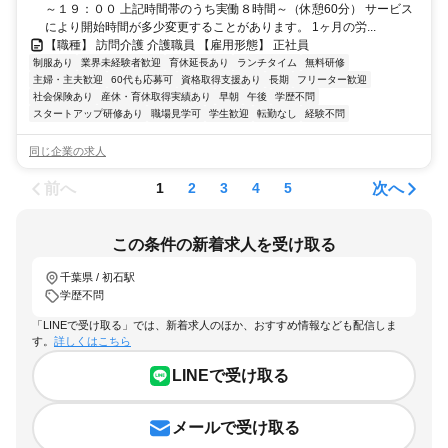
～１９：００ 上記時間帯のうち実働８時間～（休憩60分） サービス
により開始時間が多少変更することがあります。 1ヶ月の労...
【職種】 訪問介護 介護職員 【雇用形態】 正社員
制服あり
業界未経験者歓迎
育休延長あり
ランチタイム
無料研修
主婦・主夫歓迎
60代も応募可
資格取得支援あり
長期
フリーター歓迎
社会保険あり
産休・育休取得実績あり
早朝
午後
学歴不問
スタートアップ研修あり
職場見学可
学生歓迎
転勤なし
経験不問
同じ企業の求人
前へ
次へ
1
2
3
4
5
この条件の新着求人を受け取る
千葉県 / 初石駅
学歴不問
「LINEで受け取る」では、新着求人のほか、おすすめ情報なども配信しま
す。
詳しくはこちら
LINEで受け取る
メールで受け取る