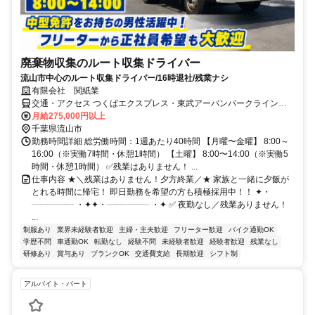
廃棄物収集のルート収集ドライバー
流山市中心のルート収集ドライバー/16時退社/残業ナシ
有限会社 関紙業
交通・アクセス つくばエクスプレス・東武アーバンパークライン、
流山おおたかの森駅から徒歩12分
月給275,000円以上
千葉県流山市
勤務時間詳細 総労働時間：1週あたり40時間 【月曜〜金曜】 8:00～
16:00（※実働7時間・休憩1時間） 【土曜】 8:00〜14:00（※実働5
時間・休憩1時間） ✅残業はありません！ ...
仕事内容 ★＼残業はありません！夕方終業／★ 家族と一緒に夕飯が
とれる時間に帰宅！ 即日勤務を希望の方も積極採用中！！ ✦・
┈┈┈┈┈ ・✦✦・┈┈┈┈┈ ・✦ ✅ 夜勤なし／残業ありません！
...
制服あり
業界未経験者歓迎
主婦・主夫歓迎
フリーター歓迎
バイク通勤OK
学歴不問
車通勤OK
転勤なし
経験不問
未経験者歓迎
経験者歓迎
残業なし
研修あり
賞与あり
ブランクOK
交通費支給
長期歓迎
シフト制
アルバイト・パート