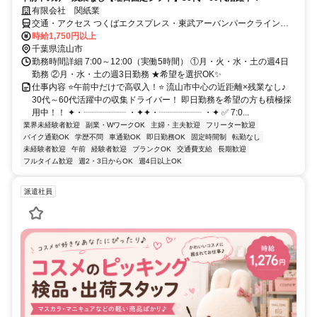
有限会社 関紙業
交通・アクセス つくばエクスプレス・東武アーバンパークライン、
流山おおたかの森駅から徒歩12分
時給1,750円以上
千葉県流山市
勤務時間詳細 7:00～12:00（実働5時間） ①月・火・水・土の週4日
勤務 ②月・水・土の週3日勤務 ★希望を選択OK✨
仕事内容 ⭐午前中だけで高収入！⭐ 流山市中心の近距離×残業なし♪
30代～60代活躍中の収集ドライバー！ 即日勤務を希望の方も積極採
用中！！ ✦・┈┈┈┈┈ ・✦✦・┈┈┈┈┈ ・✦ ✅ 7:0...
業界未経験者歓迎
副業・WワークOK
主婦・主夫歓迎
フリーター歓迎
バイク通勤OK
学歴不問
車通勤OK
即日勤務OK
固定時間制
転勤なし
未経験者歓迎
午前
経験者歓迎
ブランクOK
交通費支給
長期歓迎
フルタイム歓迎
週2・3日からOK
週4日以上OK
派遣社員