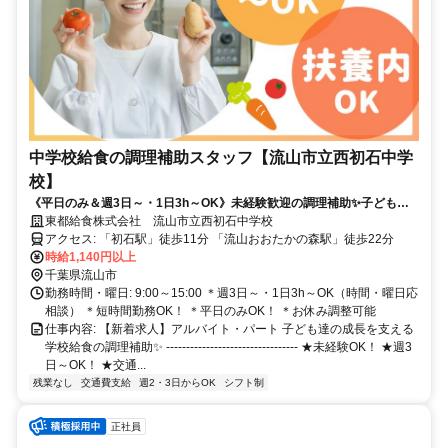
中学校給食の調理補助スタッフ【流山市立西初石中学
校】
《平日のみ＆週3日～・1日3h～OK》未経験歓迎の調理補助✨子どもの
長期休み時は一緒にお休み♪✨短時間・扶養内OK
東都給食株式会社 流山市立西初石中学校
アクセス: 「初石駅」徒歩11分 「流山おおたかの森駅」徒歩22分
時給1,140円以上
千葉県流山市
勤務時間・曜日: 9:00～15:00 ＊週3日～・1日3h～OK（時間・曜日応
相談） ＊短時間勤務OK！ ＊平日のみOK！ ＊お休み調整可能
仕事内容: 【新着求人】アルバイト・パート 子ども達の成長を支える
学校給食の調理補助✨ --------------------------------- ★未経験OK！ ★週3
日～OK！ ★交通...
残業なし
交通費支給
週2・3日からOK
シフト制
正社員