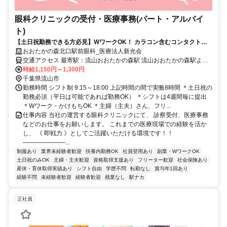
眼科クリニックの受付・医療事務(パート・アルバイ
ト)
【土日祝勤務できる方必見】WワークOK！ カラコン含むコンタクト＆
メガネ6～7割引の社割◎ フリーター活躍中のイチオシバイト◎経験者優
おおたかの森北口駅前眼科_医療法人新光会
遇
交通アクセス 最寄駅：流山おおたかの森駅 流山おおたかの森駅より
徒歩1分 ＜未経験歓迎・週2日からOK＞ ＜主婦さん・フリーターさん
時給1,150円～1,300円
活躍中＞ ＜メガネ・コンタクトの社割あり（ご家族含む）＞ 【勤務
千葉県流山市
勤務時間 シフト制 9:15～18:00 上記時間の間で実働8時間 ＊土日祝の
地】 千葉県流山市 おおたかの森北口駅前眼科 敷地内全面禁煙
勤務必須（平日は可能であれば勤務OK） ＊シフトは4週間毎に提出
＊Wワーク・かけもちOK ＊主婦（主夫）さん、フリ...
仕事内容 当社の運営する眼科クリニックにて、 診察受付、医療事務
などのお仕事をお願いします。 これまでの医療現場での経験を活か
し、 《 即戦力 》としてご活躍いただける環境です！！
―――――――...
制服あり
業界未経験者歓迎
扶養内勤務OK
社員登用あり
副業・WワークOK
土日祝のみOK
主婦・主夫歓迎
資格取得支援あり
フリーター歓迎
社会保険あり
産休・育休取得実績あり
シフト自由
学歴不問
転勤なし
賞与年1回あり
経験不問
未経験者歓迎
経験者歓迎
残業なし
駅ナカ
正社員