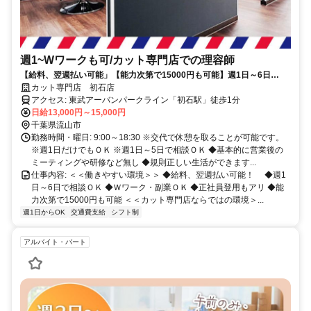
週1~Wワークも可/カット専門店での理容師
【給料、翌週払い可能」【能力次第で15000円も可能】週1日～6日
OK！Wワークや副業もOK！
カット専門店 初石店
アクセス: 東武アーバンパークライン「初石駅」徒歩1分
日給13,000円～15,000円
千葉県流山市
勤務時間・曜日: 9:00～18:30 ※交代で休憩を取ることが可能です。
※週1日だけでもＯＫ ※週1日～5日で相談ＯＫ ◆基本的に営業後の
ミーティングや研修など無し ◆規則正しい生活ができます...
仕事内容: ＜＜働きやすい環境＞＞ ◆給料、翌週払い可能！ ◆週1
日～6日で相談ＯＫ ◆Ｗワーク・副業ＯＫ ◆正社員登用もアリ ◆能
力次第で15000円も可能 ＜＜カット専門店ならではの環境＞...
週1日からOK
交通費支給
シフト制
アルバイト・パート