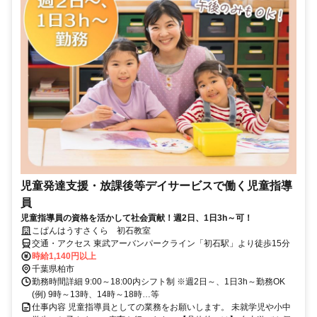
児童発達支援・放課後等デイサービスで働く児童指導
員
児童指導員の資格を活かして社会貢献！週2日、1日3h～可！
こぱんはうすさくら 初石教室
交通・アクセス 東武アーバンパークライン「初石駅」より徒歩15分
時給1,140円以上
千葉県柏市
勤務時間詳細 9:00～18:00内シフト制 ※週2日～、1日3h～勤務OK
(例) 9時～13時、14時～18時…等
仕事内容 児童指導員としての業務をお願いします。 未就学児や小中