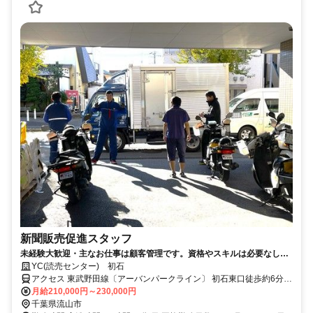
新聞販売促進スタッフ
未経験大歓迎・主なお仕事は顧客管理です。資格やスキルは必要なし。
日々の業務で月収もアップ！
YC(読売センター) 初石
アクセス 東武野田線〔アーバンパークライン〕 初石東口徒歩約6分、
東武野田線〔アーバンパークライン〕 江戸川台東口徒歩約20分、東
月給210,000円～230,000円
武野田線〔アーバンパークライン〕 流山おおたかの森北出口徒歩約
千葉県流山市