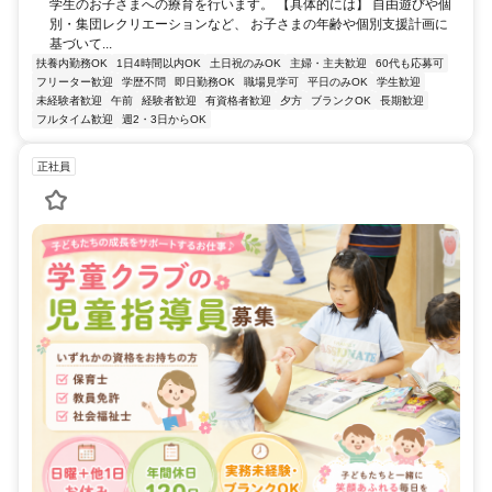
学生のお子さまへの療育を行います。 【具体的には】 自由遊びや個
別・集団レクリエーションなど、 お子さまの年齢や個別支援計画に
基づいて...
扶養内勤務OK
1日4時間以内OK
土日祝のみOK
主婦・主夫歓迎
60代も応募可
フリーター歓迎
学歴不問
即日勤務OK
職場見学可
平日のみOK
学生歓迎
未経験者歓迎
午前
経験者歓迎
有資格者歓迎
夕方
ブランクOK
長期歓迎
フルタイム歓迎
週2・3日からOK
正社員