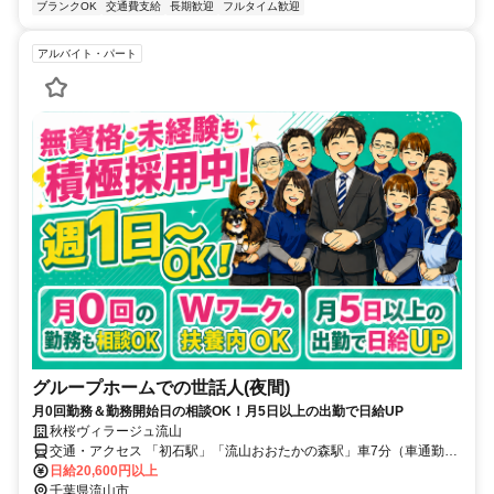
ブランクOK
交通費支給
長期歓迎
フルタイム歓迎
アルバイト・パート
グループホームでの世話人(夜間)
月0回勤務＆勤務開始日の相談OK！月5日以上の出勤で日給UP
秋桜ヴィラージュ流山
交通・アクセス 「初石駅」「流山おおたかの森駅」車7分（車通勤
可）
日給20,600円以上
千葉県流山市