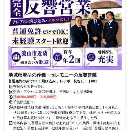
地域密着型の葬儀・セレモニーの反響営業
普通免許のみでOK！飛び込み/テレアポ一切なし！｜001
有限会社坂巻葬祭店
交通・アクセス 東武野田線「初石駅」より徒歩5分
月給260,000円～310,000円
千葉県流山市
勤務時間詳細 実働時間：1日あたり8時間 平均勤務日数：1ヶ月あた
り22日 8：30～18：00(実働8時間) ※シフト制、休憩あり ⭐葬儀のな
い日は基本定時退社です！ 葬儀がある日に発生した残...
仕事内容 ＼普通自動車免許があればOK！／ 業界・職種未経験の方も
大歓迎✨ 男性も活躍中！勤続年数が長い！ 《必須》普通自動車免許