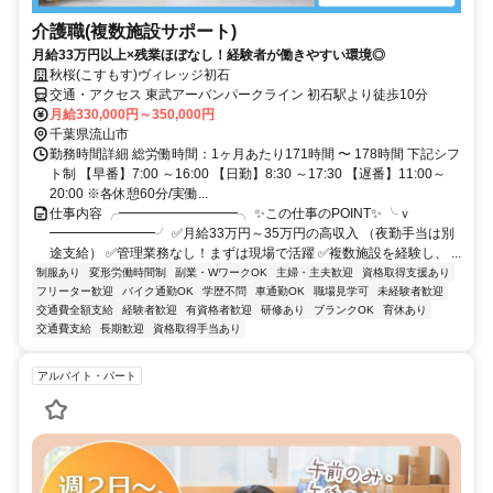
介護職(複数施設サポート)
月給33万円以上×残業ほぼなし！経験者が働きやすい環境◎
秋桜(こすもす)ヴィレッジ初石
交通・アクセス 東武アーバンパークライン 初石駅より徒歩10分
月給330,000円～350,000円
千葉県流山市
勤務時間詳細 総労働時間：1ヶ月あたり171時間 〜 178時間 下記シフ
ト制 【早番】7:00 ～16:00 【日勤】8:30 ～17:30 【遅番】11:00～
20:00 ※各休憩60分/実働...
仕事内容 ╭━━━━━━━━━╮ ✨この仕事のPOINT✨ ╰ｖ
━━━━━━━━╯ ✅月給33万円～35万円の高収入 （夜勤手当は別
途支給） ✅管理業務なし！まずは現場で活躍 ✅複数施設を経験し、 ...
制服あり
変形労働時間制
副業・WワークOK
主婦・主夫歓迎
資格取得支援あり
フリーター歓迎
バイク通勤OK
学歴不問
車通勤OK
職場見学可
未経験者歓迎
交通費全額支給
経験者歓迎
有資格者歓迎
研修あり
ブランクOK
育休あり
交通費支給
長期歓迎
資格取得手当あり
アルバイト・パート