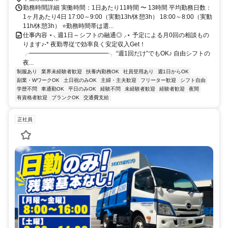
勤務時間詳細 実働時間：1日あたり11時間 〜 13時間 平均勤務日数：
1ヶ月あたり4日 17:00～9:00（実動13h/休憩3h） 18:00～8:00（実動
11h/休憩3h） ⭐勤務時間帯は選...
仕事内容 ⋆⸜ 週1日～シフトの融通◎ ⸝⋆ 予定による月0回の相談もの
ります♪-* 夜勤専従で効率良く安定収入Get！
╭━━━━━━━━━━━━━╮ “週1回だけ”でもOK♪ 自由シフトの
夜...
制服あり
業界未経験者歓迎
扶養内勤務OK
社員登用あり
週1日からOK
副業・WワークOK
土日祝のみOK
主婦・主夫歓迎
フリーター歓迎
シフト自由
学歴不問
車通勤OK
平日のみOK
経験不問
未経験者歓迎
経験者歓迎
夜間
有資格者歓迎
ブランクOK
交通費支給
正社員