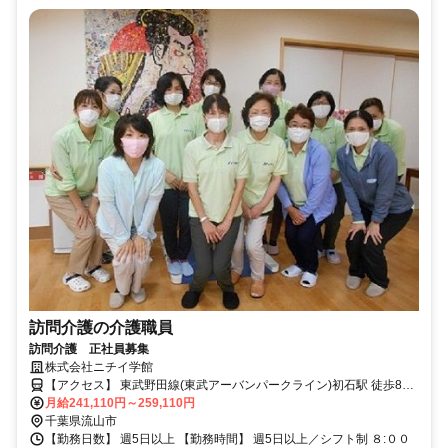
訪問介護の介護職員
訪問介護 正社員募集
株式会社ニチイ学館
【アクセス】 東武野田線(東武アーバンパークライン)初石駅 徒歩8分
■住 所 千葉県 流山市 東初石四丁目187番地19 ■アクセス 東武野田線
月給241,110円～259,110円
(東武アーバンパークライン)初石駅 徒歩8分
千葉県流山市
【勤務日数】 週5日以上 【勤務時間】 週5日以上／シフト制 ８:００