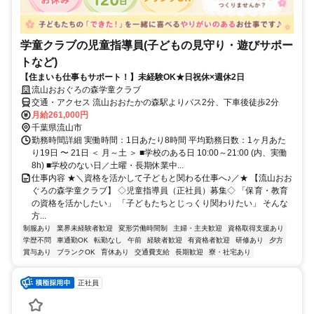
学童クラブの児童指導員(子どもの見守り・遊びサポー
トなど)
【住まいも仕事もサポート！】未経験OK★日祝休×週休2日
流山おおぐろの森学童クラブ
交通・アクセス 流山おおたかの森駅よりバス2分、下車後徒歩2分
月給261,000円
千葉県流山市
勤務時間詳細 実働時間：1日あたり8時間 平均勤務日数：1ヶ月あた
り19日 〜 21日 ＜ 月～土 ＞ ■学校のある日 10:00～21:00 (内、実働
8h) ■学校のない日／土曜・長期休業中...
仕事内容 ★＼資格を活かして子どもと関わる仕事へ♪／★ 【流山おお
ぐろの森学童クラブ】 ◇児童指導員（正社員）募集◇ 「保育・教育
の資格を活かしたい」 「子どもたちとじっくり関わりたい」 そんな
方...
制服あり
業界未経験者歓迎
変形労働時間制
主婦・主夫歓迎
資格取得支援あり
学歴不問
車通勤OK
転勤なし
午前
経験者歓迎
有資格者歓迎
研修あり
夕方
賞与あり
ブランクOK
育休あり
交通費支給
長期歓迎
寮・社宅あり
正社員