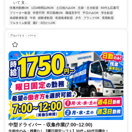
いて 支...
扶養内勤務OK
1日4時間以内OK
土日祝のみOK
主婦・主夫歓迎
60代も応募可
フリーター歓迎
学歴不問
即日勤務OK
職場見学可
平日のみOK
学生歓迎
未経験者歓迎
午前
経験者歓迎
有資格者歓迎
夕方
ブランクOK
長期歓迎
フルタイム歓迎
週2・3日からOK
アルバイト・パート
中型ドライバー・収集作業(7:00~12:00)
午前中のみ・残業なし【曜日固定シフト】30代～60代活躍中！