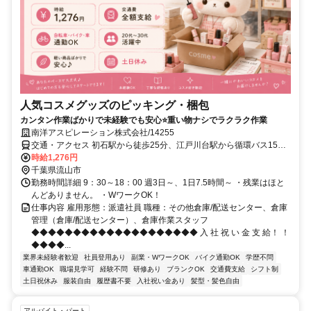
人気コスメグッズのピッキング・梱包
カンタン作業ばかりで未経験でも安心⭐重い物ナシでラクラク作業
南洋アスピレーション株式会社/14255
交通・アクセス 初石駅から徒歩25分、江戸川台駅から循環バス15分
／車・バイク通勤可
時給1,276円
千葉県流山市
勤務時間詳細 9：30～18：00 週3日～、1日7.5時間～ ・残業はほと
んどありません。 ・WワークOK！
仕事内容 雇用形態：派遣社員 職種：その他倉庫/配送センター、倉庫
管理（倉庫/配送センター）、倉庫作業スタッフ
◆◆◆◆◆◆◆◆◆◆◆◆◆◆◆◆◆◆◆◆ 入 社 祝 い 金 支 給！ ！
◆◆◆◆...
業界未経験者歓迎
社員登用あり
副業・WワークOK
バイク通勤OK
学歴不問
車通勤OK
職場見学可
経験不問
研修あり
ブランクOK
交通費支給
シフト制
土日祝休み
服装自由
履歴書不要
入社祝い金あり
髪型・髪色自由
アルバイト・パート