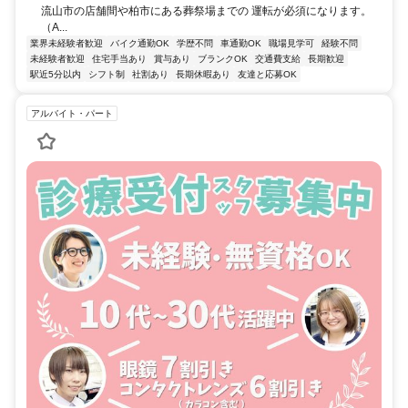
流山市の店舗間や柏市にある葬祭場までの 運転が必須になります。
（A...
業界未経験者歓迎
バイク通勤OK
学歴不問
車通勤OK
職場見学可
経験不問
未経験者歓迎
住宅手当あり
賞与あり
ブランクOK
交通費支給
長期歓迎
駅近5分以内
シフト制
社割あり
長期休暇あり
友達と応募OK
アルバイト・パート