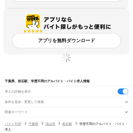
アプリを無料ダウンロード
千葉県、初石駅、学歴不問のアルバイト・バイト求人情報
求人の詳細を表示
条件を追加・変更して検索
市区町村を追加・変更
関連キーワード
完全在宅ワーク 全国
シール貼り 在宅
現在地周辺
ガチャガチャ
犬カフェ
千葉県
駅を追加・変更
バイトTOP
千葉県
流山市
初石駅
学歴不問のアルバイト・バイト・
千葉県
すべて
求人
千葉市
すべて
職種を追加・変更