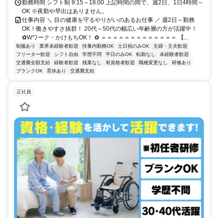
勤務時間 シフト制 9:15～18:00 上記時間の間で、週2日、1日4時間～
地】 千葉県流山市 おおたかの森北口駅前眼科 敷地内全面禁煙
OK ※夜勤や早出はありません。
仕事内容 ＼ 目の健康を守るやりがいのあるお仕事 ／ 週2日～勤務
OK！働きやすさ抜群！ 20代～50代の幅広い年齢層の方が活躍中！
✿Wワーク・かけもちOK！ ✿ ＝＝＝＝＝＝＝＝＝＝＝＝＝ 【...
制服あり
業界未経験者歓迎
扶養内勤務OK
土日祝のみOK
主婦・主夫歓迎
フリーター歓迎
シフト自由
学歴不問
平日のみOK
転勤なし
未経験者歓迎
交通費全額支給
経験者歓迎
残業なし
有資格者歓迎
職種変更なし
研修あり
ブランクOK
育休あり
交通費支給
正社員