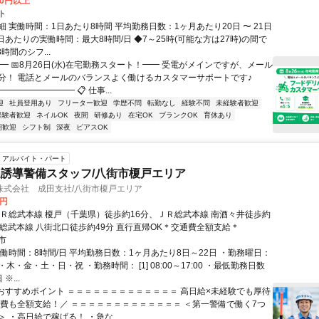
00円以上
ト
 実働時間：1日あたり8時間 平均勤務日数：1ヶ月あたり20日 〜 21日
日あたりの実働時間：最大8時間/日 ◆7～25時(可能な方は27時)の間で
時間のシフ...
━ 📅8月26日(水)在宅勤務スタート！━━ 受電がメインですが、メール
分！ 電話とメールのバランスよく働けるカスタマーサポートです♪
━━━━━━━━ 📋 仕事...
迎
社員登用あり
フリーター歓迎
学歴不問
転勤なし
経験不問
未経験者歓迎
経験者歓迎
ネイルOK
夜間
研修あり
在宅OK
ブランクOK
育休あり
期歓迎
シフト制
深夜
ピアスOK
アルバイト・パート
誘導警備スタッフ/八街市榎戸エリア
株式会社 成田支社/八街市榎戸エリア
0円
ＪＲ総武本線 榎戸（千葉県）徒歩約16分、ＪＲ総武本線 南酒々井徒歩約
Ｒ総武本線 八街北口徒歩約49分 直行直帰OK＊交通費全額支給＊
市
実働時間：8時間/日 平均勤務日数：1ヶ月あたり8日～22日 ・勤務曜日：
木・金・土・日・祝 ・勤務時間： [1] 08:00～17:00 ・最低勤務日数
※...
■おすすめポイント ＝＝＝＝＝＝＝＝＝＝＝＝＝ 高日給×未経験でも厚待
通費も全額支給！／ ＝＝＝＝＝＝＝＝＝＝＝＝＝ ＜第一警備で働く7つ
 ・高日給で稼げる！ ・急な...