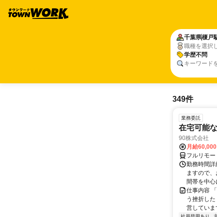
千葉県
榎戸
職種を選択
学歴不問
キーワード
349件
業務委託
在宅可能
90株式会社
月給60,00
フルリモー
勤務時間詳
ますので、お
間帯を中心に
仕事内容 
う挫折したく
営しています
社員登用あり