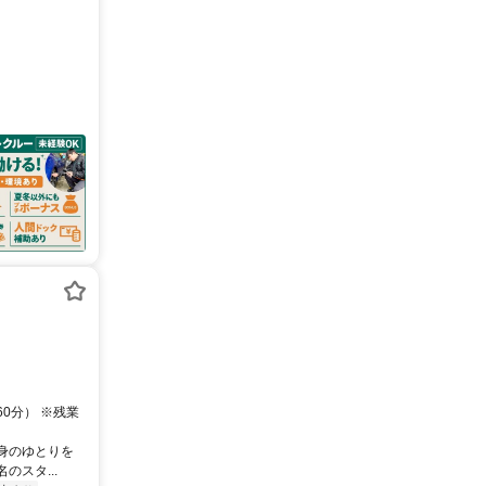
60分） ※残業
身のゆとりを
スタ...