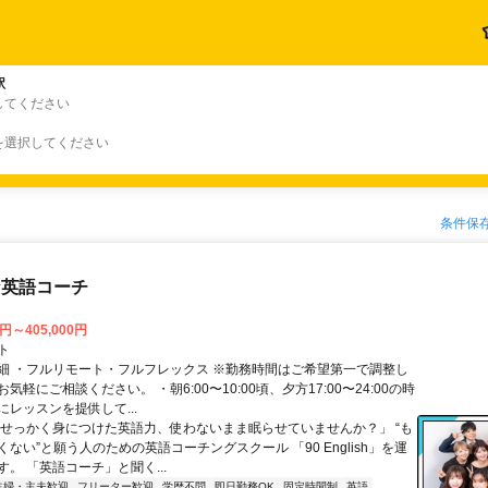
駅
してください
を選択してください
条件保
な英語コーチ
0円～405,000円
ト
細 ・フルリモート・フルフレックス ※勤務時間はご希望第一で調整し
気軽にご相談ください。 ・朝6:00〜10:00頃、夕方17:00〜24:00の時
レッスンを提供して...
「せっかく身につけた英語力、使わないまま眠らせていませんか？」 “も
ない”と願う人のための英語コーチングスクール 「90 English」を運
。 「英語コーチ」と聞く...
主婦・主夫歓迎
フリーター歓迎
学歴不問
即日勤務OK
固定時間制
英語