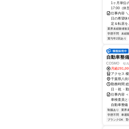
1ヶ月単位の
17:00（休憩1
仕事内容 ＼
日の希望休O
定＆転居をと
業界未経験者歓
学歴不問
未経
賞与年2回あり
自動車整備
COSMO セ
月給291,0
アクセス 
千葉県八街
勤務時間 
日・祝 ・勤務時間
仕事内容 
車検査員と
自動車整備
制服あり
業界
学歴不問
車通勤
ブランクOK
育