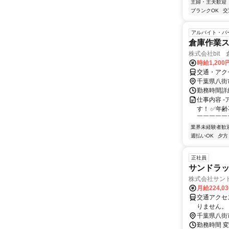
主婦・主夫歓迎
ブランクOK
交
アルバイト・パ
倉庫作業
株式会社bit
時給1,20
交通・アク
千葉県八街
勤務時間詳細
仕事内容 
す！ ✅年齢
￣￣￣￣￣￣
業界未経験者歓
週払いOK
夕方
正社員
サンドラッ
株式会社サン
月給224,0
交通アクセス 
りません。
千葉県八街
勤務時間 変