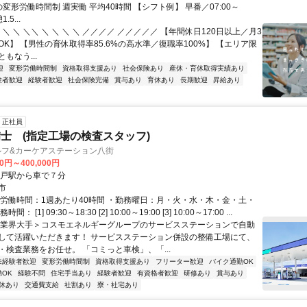
変形労働時間制 週実働 平均40時間 【シフト例】 早番／07:00～
.5...
 ＼ ＼ ＼＼ ＼ ＼ ＼ ＼ ／／／／ ／／／／／ 【年間休日120日以上／月3
K】 【男性の育休取得率85.6%の高水準／復職率100%】 【エリア限
もなう...
迎
変形労働時間制
資格取得支援あり
社会保険あり
産休・育休取得実績あり
験者歓迎
経験者歓迎
社会保険完備
賞与あり
育休あり
長期歓迎
昇給あり
正社員
士 (指定工場の検査スタッフ)
ルフ&カーケアステーション八街
00円～400,000円
榎戸駅から車で７分
市
総労働時間：1週あたり40時間 ・勤務曜日：月・火・水・木・金・土・
： [1] 09:30～18:30 [2] 10:00～19:00 [3] 10:00～17:00 ...
＜業界大手＞コスモエネルギーグループのサービスステーションで自動
して活躍いただきます！ サービスステーション併設の整備工場にて、
・検査業務をお任せ。 「コミっと車検」、「...
未経験者歓迎
変形労働時間制
資格取得支援あり
フリーター歓迎
バイク通勤OK
OK
経験不問
住宅手当あり
経験者歓迎
有資格者歓迎
研修あり
賞与あり
休あり
交通費支給
社割あり
寮・社宅あり