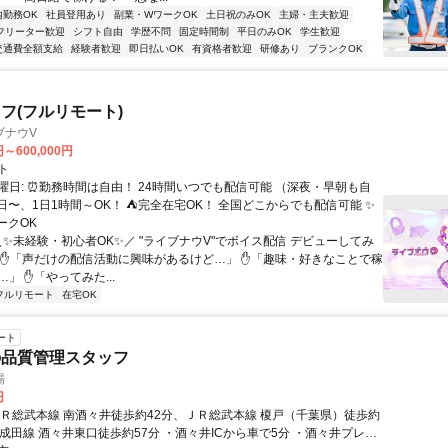
内勤務OK
社員登用あり
副業・WワークOK
土日祝のみOK
主婦・主夫歓迎
フリーター歓迎
シフト自由
学歴不問
固定時間制
平日のみOK
学生歓迎
交通費全額支給
経験者歓迎
即日払いOK
有資格者歓迎
研修あり
ブランクOK
フ(フルリモート)
ブナウV
円～600,000円
ト
曜日: ⏰勤務時間は自由！ 24時間いつでも配信可能 （深夜・早朝も自
日〜、1日1時間～OK！ ⛺完全在宅OK！ 全国どこからでも配信可能 ✨
ークOK
＼✨未経験・初心者OK✨／ "ライブナウV"でボイス配信 デビューしてみ
 ✋「声だけの配信活動に興味があるけど…」 ✋「趣味・好きなことで稼
」 ✋「やってみた...
フルリモート
在宅OK
ート
の品質管理スタッフ
場
円
ＪＲ総武本線 南酒々井徒歩約42分、ＪＲ総武本線 榎戸（千葉県）徒歩約
成田線 酒々井東口徒歩約57分 ・酒々井ICから車で5分 ・酒々井プレミ