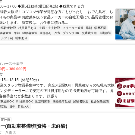
レットから車で5分
市
:00～17:00 ◆週5日勤務(曜日応相談) ◆残業できる方
未経験大歓迎！コツコツ作業が得意な方にもぴったり！ おでん具材、ち
りもの商品や お総菜を扱う食品メーカーの自社工場にて 品質管理のお
願いします。 就業後は、お仕事に慣れる...
未経験者歓迎
社員登用あり
主婦・主夫歓迎
フリーター歓迎
早朝
学歴不問
験者歓迎
午前
経験者歓迎
研修あり
夕方
ブランクOK
交通費支給
長期歓迎
シフト制
社割あり
ダカーズ千葉中
00円～380,000円
市
:15～18:15（休憩60分）
営業スタッフ増員募集中です。 完全未経験OK！異業種からの転職も大歓
ホンダディーラーにて安定の正社員採用なので 長期勤務が可能です。 昇
各種手当など多数あります。 頑張り...
車通勤OK
即日勤務OK
固定時間制
未経験者歓迎
経験者歓迎
社会保険完備
費支給
日中
昇給あり
正社員
ー(自動車整備/無資格・未経験)
ズ 八街店