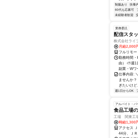
制服あり
扶養
60代も応募可
未経験者歓迎
業務委託
配信スタッ
株式会社ライ
月給2,000
フルリモー
勤務時間・
由） ⛅週1
副業・Wワ
仕事内容: 
ませんか？
ぎたいけど…
週1日からOK
アルバイト・パ
食品工場
工場 関東工
時給1,300
アクセス 
44分、ＪＲ