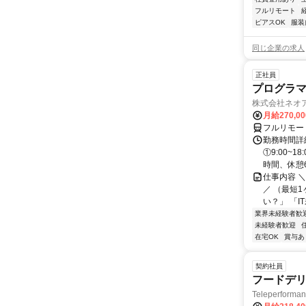
フルリモート
ピアスOK
服装
同じ企業の求人
正社員
プログラマ
株式会社ネオ
月給270,0
フルリモー
勤務時間詳細
①9:00~
時間、休憩6.
仕事内容 
／ （最短
い？」 「I
業界未経験者歓
未経験者歓迎
在宅OK
賞与あ
契約社員
フードデリ
Teleperform