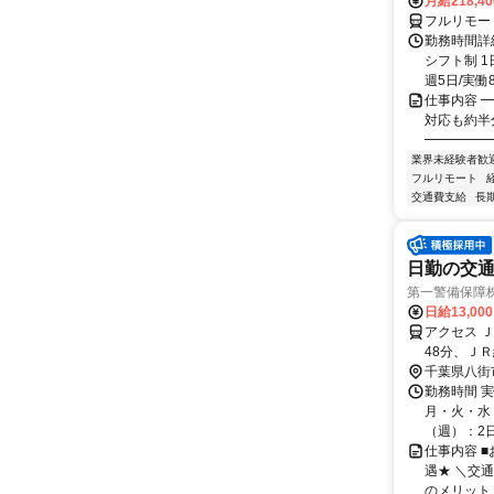
月給218,4
フルリモー
勤務時間詳細
シフト制 1
週5日/実働8
仕事内容 ━
対応も約半
━━━━━━
業界未経験者歓
フルリモート
交通費支給
長
日勤の交通
第一警備保障
日給13,00
アクセス 
48分、Ｊ
千葉県八街
勤務時間 
月・火・水・
（週）：2日 
仕事内容 
遇★ ＼交
のメリット＞