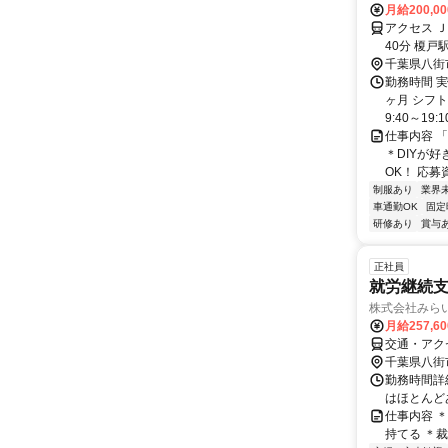
月給200,0
アクセス 
40分 榎戸
千葉県八街
勤務時間 
ヶ月 シフ
9:40～19:
仕事内容 
＊DIYが好
OK！ 応募
制服あり
業界
車通勤OK
固定
研修あり
賞与
正社員
就労継続
株式会社みら
月給257,6
交通・アク
千葉県八街
勤務時間詳細
はほとんど
仕事内容 
持てる ＊