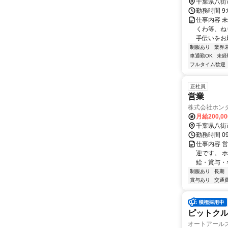
アムアウト
千葉県八街
勤務時間 9
仕事内容 
くわ等、ね
手伝いをお
制服あり
業界
車通勤OK
未経
フルタイム歓迎
正社員
営業
株式会社ホン
月給200,0
千葉県八街
勤務時間 09
仕事内容 
迎です。 
給・賞与・
制服あり
長期
賞与あり
交通
ピットクル
オートアール