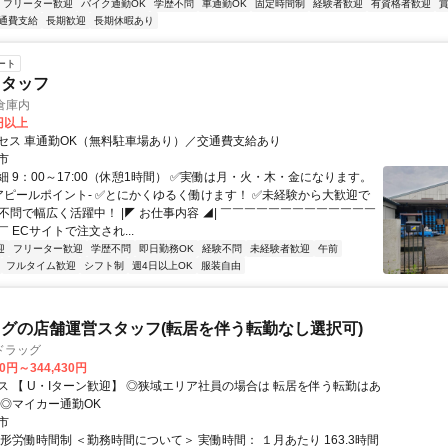
フリーター歓迎
バイク通勤OK
学歴不問
車通勤OK
固定時間制
経験者歓迎
有資格者歓迎
通費支給
長期歓迎
長期休暇あり
ート
スタッフ
 倉庫内
0円以上
セス 車通勤OK（無料駐車場あり）／交通費支給あり
市
 9：00～17:00（休憩1時間） ✅実働は月・火・木・金になります。
-アピールポイント- ✅とにかくゆるく働けます！ ✅未経験から大歓迎で
不問で幅広く活躍中！ |◤ お仕事内容 ◢| ￣￣￣￣￣￣￣￣￣￣￣￣￣
 ECサイトで注文され...
迎
フリーター歓迎
学歴不問
即日勤務OK
経験不問
未経験者歓迎
午前
フルタイム歓迎
シフト制
週4日以上OK
服装自由
グの店舗運営スタッフ(転居を伴う転勤なし選択可)
ドラッグ
30円～344,430円
【 U・Iターン歓迎】 ◎狭域エリア社員の場合は 転居を伴う転勤はあ
 ◎マイカー通勤OK
市
形労働時間制 ＜勤務時間について＞ 実働時間： １月あたり 163.3時間