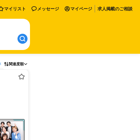
マイリスト
メッセージ
マイページ
求人掲載のご相談
存
関連度順