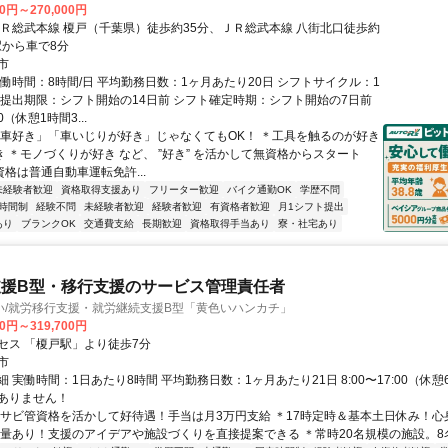
00円～270,000円
ＪＲ総武本線 榎戸（千葉県）徒歩約35分、ＪＲ総武本線 八街北口徒歩約
駅から車で8分
市
実働時間：8時間/日 平均勤務日数：1ヶ月あたり20日 シフトサイクル：1
ト提出期限：シフト開始の14日前 シフト確定時期：シフト開始の7日前
10（休憩1時間3...
「車好き」「車いじりが好き」じゃなくてもOK！ ＊工具を触るのが好き
き ＊モノづくりが好き など、 ”好き” を活かして無資格からスタート
資格は普通自動車運転免許...
未経験者歓迎
資格取得支援あり
フリーター歓迎
バイク通勤OK
学歴不問
時間制
経験不問
未経験者歓迎
経験者歓迎
有資格者歓迎
月1シフト提出
あり
ブランクOK
交通費支給
長期歓迎
資格取得手当あり
寮・社宅あり
支援B型・移行支援のサービス管理責任者
い/就労移行支援・就労継続支援B型「黄色いハンカチ」
00円～319,700円
セス 「榎戸駅」より徒歩7分
市
 実働時間：1日あたり8時間 平均勤務日数：1ヶ月あたり21日 8:00〜17:00（休憩
ありません！
＊サビ管資格を活かして好待遇！手当は月3万円支給 ＊17時定時＆基本土日休み！心
裁量あり！支援のアイデアや施設づくりを直接提案できる ＊常時20名規模の施設。8名の