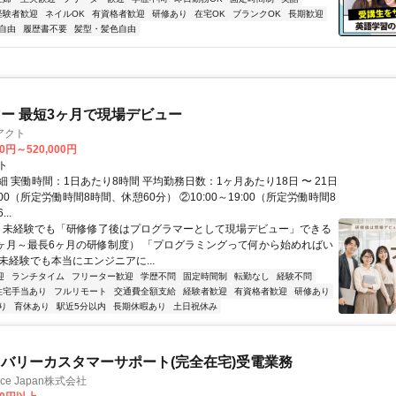
経験者歓迎
ネイルOK
有資格者歓迎
研修あり
在宅OK
ブランクOK
長期歓迎
自由
履歴書不要
髪型・髪色自由
ー 最短3ヶ月で現場デビュー
アクト
00円～520,000円
ト
 実働時間：1日あたり8時間 平均勤務日数：1ヶ月あたり18日 〜 21日
18:00（所定労働時間8時間、休憩60分） ②10:00～19:00（所定労働時間8
..
＼ 未経験でも「研修修了後はプログラマーとして現場デビュー」できる
1ヶ月～最長6ヶ月の研修制度） 「プログラミングって何から始めればい
T未経験でも本当にエンジニアに...
迎
ランチタイム
フリーター歓迎
学歴不問
固定時間制
転勤なし
経験不問
住宅手当あり
フルリモート
交通費全額支給
経験者歓迎
有資格者歓迎
研修あり
り
育休あり
駅近5分以内
長期休暇あり
土日祝休み
バリーカスタマーサポート(完全在宅)受電業務
ance Japan株式会社