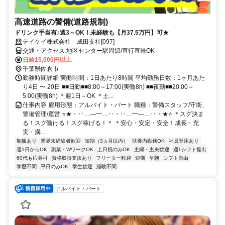
高速道路の警備(道路規制)
ドリンク手当有♪週3～OK！未経験も【月37.5万円】可★
テイケイ株式会社 成田支社[097]
交通・アクセス 地区センター駅周辺/直行直帰OK
日給15,000円以上
千葉県佐倉市
勤務時間詳細 実働時間：1日あたり8時間 平均勤務日数：1ヶ月あた
り4日 〜 20日 ■■日勤■■8:00～17:00(実働8h) ■■夜勤■■20:00～
5:00(実働8h) ＊週1日～OK ＊土...
仕事内容 雇用形態：アルバイト・パート 職種：警備スタッフ/守衛、
警備管理/運営 ⭐★・‥…―━…‥・‥…━―…‥・★⭐ ＊スグ決ま
る！スグ働ける！スグ稼げる！＊ ＊安心・安定・安全！成長・充
実・満...
制服あり
業界未経験者歓迎
短期（3ヵ月以内）
扶養内勤務OK
社員登用あり
週1日からOK
副業・WワークOK
土日祝のみOK
主婦・主夫歓迎
週1シフト提出
60代も応募可
資格取得支援あり
フリーター歓迎
短期
早朝
シフト自由
学歴不問
平日のみOK
学生歓迎
経験不問
アルバイト・パート