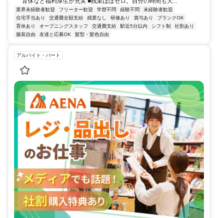
育休など福利厚生が充実 ■残業ほぼゼロ。自分の時間も大...
業界未経験者歓迎
フリーター歓迎
学歴不問
経験不問
未経験者歓迎
住宅手当あり
交通費全額支給
残業なし
研修あり
賞与あり
ブランクOK
育休あり
オープニングスタッフ
交通費支給
駅近5分以内
シフト制
社割あり
服装自由
友達と応募OK
髪型・髪色自由
アルバイト・パート