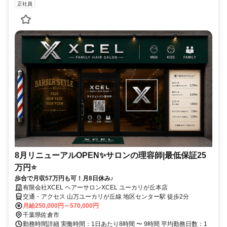
正社員
8月リニューアルOPEN✨サロンの理容師|最低保証25
万円⭐
歩合で月収57万円も可！月8日休み♪
有限会社XCEL ヘアーサロンXCEL ユーカリが丘本店
交通・アクセス 山万ユーカリが丘線 地区センター駅 徒歩2分
月給250,000円～570,000円
千葉県佐倉市
勤務時間詳細 実働時間：1日あたり8時間 〜 9時間 平均勤務日数：1