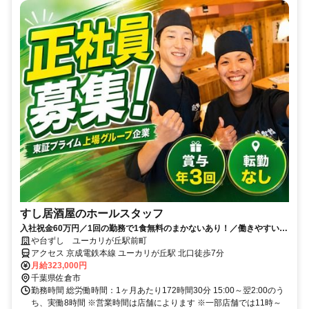
すし居酒屋のホールスタッフ
入社祝金60万円／1回の勤務で1食無料のまかないあり！／働きやすい環
境づくりに力を入れています◎
や台ずし ユーカリが丘駅前町
アクセス 京成電鉄本線 ユーカリが丘駅 北口徒歩7分
月給323,000円
千葉県佐倉市
勤務時間 総労働時間：1ヶ月あたり172時間30分 15:00～翌2:00のう
ち、実働8時間 ※営業時間は店舗によります ※一部店舗では11時～