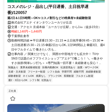
コスメのレジ・品出し(平日遅番、土日祝早遅
番)/120057
週2日＆1日5時間～OK✨コスメ割引などの特典有✨未経験歓迎
株式会社アエナ イオンタウンユーカリが丘店
交通・アクセス 京成本線「ユーカリが丘駅」から1㎞（徒歩15分）
時給1,140円～1,440円
千葉県佐倉市
勤務時間詳細 ⏩平日遅番15:30～21:15 ⏩土日祝早番09:45～15:30 ⏩
土日祝遅番15:30～21:15 ✪週2日からOK､1日5時間以上 ✪週3日、週4
日やフルタイムで 働きたい方も...
仕事内容 ／ 関東だけでなく、 関西や中部地方でも拡大中！ TVや
SNSで話題のオフプライスショップ "アエナ"で働こう！ ＼ ＜働きや
すさ抜群/簡単レジ打ち＞ ⭐専門知識一切不要！未経験者も安心！...
制服あり
業界未経験者歓迎
扶養内勤務OK
社員登用あり
副業・WワークOK
主婦・主夫歓迎
フリーター歓迎
シフト自由
学歴不問
経験不問
未経験者歓迎
経験者歓迎
ネイルOK
残業なし
ブランクOK
長期歓迎
フルタイム歓迎
週2・3日からOK
シフト制
社割あり
正社員