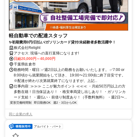
軽自動車での配達スタッフ
✨初期費用0円/日払い/ガソリンカード貸付/未経験者多数活躍中！
株式会社Relight
アクセス: 現場への直行直帰になります!
日給20,000円～40,000円
千葉県佐倉市
勤務時間・曜日: ✅週2日以上の勤務をお願いいたします。 ✅7:00 or
8:00頃から就業開始をして頂き、 19:00〜21:00頃に終了目安です。
※配達が終わり次第就業終了になりますが、上記...
仕事内容: ≫≫≫ ここが魅力ポイント ≪≪≪ ・月給50万円以上の方
多数在籍！日当保証あり！ ・格安車両貸し出しあり！ ・ガソリンカ
ード支給！ ・週払い・前借り制度あり！（手数料無料） ・週2日〜...
変形労働時間制
即日勤務OK
週2・3日からOK
同じ企業の求人
アルバイト・パート