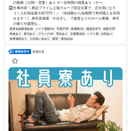
の勤務（12時～営業）あり ※一定時間の残業あり（サー...
仕事内容 ＼東証プライム上場グループ安定企業で、正社員になろ
う！入社祝金最大60万円！／ 《未経験から短期間で寿司職人を目指
せます！》 寿司居酒屋「や台ずし」で接客などのホール業務、寿司
の握りや調理な...
業界未経験者歓迎
バイク通勤OK
学歴不問
車通勤OK
職場見学可
経験不問
研修あり
賞与あり
ブランクOK
育休あり
交通費支給
シフト制
社割あり
食事補助あり
入社祝い金あり
髪型・髪色自由
派遣社員