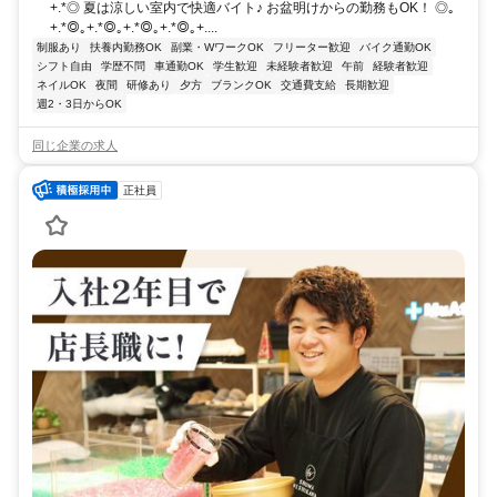
+.*◎ 夏は涼しい室内で快適バイト♪ お盆明けからの勤務もOK！ ◎｡
+.*◎｡+.*◎｡+.*◎｡+.*◎｡+....
制服あり
扶養内勤務OK
副業・WワークOK
フリーター歓迎
バイク通勤OK
シフト自由
学歴不問
車通勤OK
学生歓迎
未経験者歓迎
午前
経験者歓迎
ネイルOK
夜間
研修あり
夕方
ブランクOK
交通費支給
長期歓迎
週2・3日からOK
同じ企業の求人
正社員