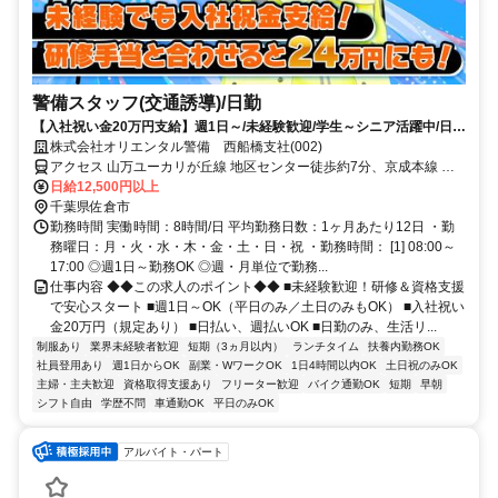
警備スタッフ(交通誘導)/日勤
【入社祝い金20万円支給】週1日～/未経験歓迎/学生～シニア活躍中/日払
い・週払いOK/履歴書不要！
株式会社オリエンタル警備 西船橋支社(002)
アクセス 山万ユーカリが丘線 地区センター徒歩約7分、京成本線 ユ
ーカリが丘徒歩約13分、山万ユーカリが丘線 公園徒歩約6分 (面接地/
日給12,500円以上
西船橋支社)千葉県船橋市葛飾町2-380-2 ヤマゲンビル2階
千葉県佐倉市
勤務時間 実働時間：8時間/日 平均勤務日数：1ヶ月あたり12日 ・勤
務曜日：月・火・水・木・金・土・日・祝 ・勤務時間： [1] 08:00～
17:00 ◎週1日～勤務OK ◎週・月単位で勤務...
仕事内容 ◆◆この求人のポイント◆◆ ■未経験歓迎！研修＆資格支援
で安心スタート ■週1日～OK（平日のみ／土日のみもOK） ■入社祝い
金20万円（規定あり） ■日払い、週払いOK ■日勤のみ、生活リ...
制服あり
業界未経験者歓迎
短期（3ヵ月以内）
ランチタイム
扶養内勤務OK
社員登用あり
週1日からOK
副業・WワークOK
1日4時間以内OK
土日祝のみOK
主婦・主夫歓迎
資格取得支援あり
フリーター歓迎
バイク通勤OK
短期
早朝
シフト自由
学歴不問
車通勤OK
平日のみOK
アルバイト・パート