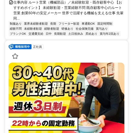
仕事内容 ルート営業（機械部品）／未経験歓迎・既存顧客中心 【お
すすめポイント】 未経験歓迎・営業経験不問 既存顧客中心のルート
営業 創業60年の安定メーカー 世界で活躍する機械を支える仕事 先輩
同...
制服あり
業界未経験者歓迎
長期
フリーター歓迎
車通勤OK
固定時間制
経験不問
未経験者歓迎
経験者歓迎
研修あり
社会保険完備
賞与あり
ブランクOK
交通費支給
日中
長期歓迎
土日祝休み
昇給あり
賞与年2回あり
正社員