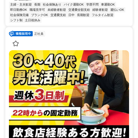
主婦・主夫歓迎
長期
社会保険あり
バイク通勤OK
学歴不問
車通勤OK
即日勤務OK
職場見学可
未経験者歓迎
交通費全額支給
経験者歓迎
週払いOK
社会保険完備
ブランクOK
交通費支給
日中
長期歓迎
フルタイム歓迎
シフト制
土日祝休み
正社員