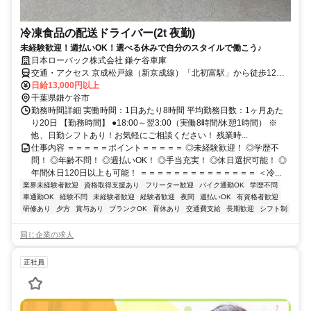
冷凍食品の配送ドライバー(2t 夜勤)
未経験歓迎！週払いOK！選べる休みで自分のスタイルで働こう♪
日本ローバック株式会社 鎌ケ谷車庫
交通・アクセス 京成松戸線（新京成線）「北初富駅」から徒歩12
分・車で2分、東武アーバンパークライン（東武野田線）・京成松戸
日給13,000円以上
線（新京成線）・京成成田スカイアクセス線・北総鉄道北総線「新鎌
千葉県鎌ケ谷市
ヶ谷駅」から車で5分、京成松戸線（新京成線）「くぬぎ山駅」から
勤務時間詳細 実働時間：1日あたり8時間 平均勤務日数：1ヶ月あた
車で5分
り20日 【勤務時間】 ●18:00～翌3:00（実働8時間/休憩1時間） ※
他、日勤シフトあり！お気軽にご相談ください！ 残業時...
仕事内容 ＝＝＝＝＝ポイント＝＝＝＝＝ ◎未経験歓迎！ ◎学歴不
問！ ◎年齢不問！ ◎週払いOK！ ◎手当充実！ ◎休日選択可能！ ◎
年間休日120日以上も可能！ ＝＝＝＝＝＝＝＝＝＝＝＝＝＝ ＜冷...
業界未経験者歓迎
資格取得支援あり
フリーター歓迎
バイク通勤OK
学歴不問
車通勤OK
経験不問
未経験者歓迎
経験者歓迎
夜間
週払いOK
有資格者歓迎
研修あり
夕方
賞与あり
ブランクOK
育休あり
交通費支給
長期歓迎
シフト制
同じ企業の求人
正社員