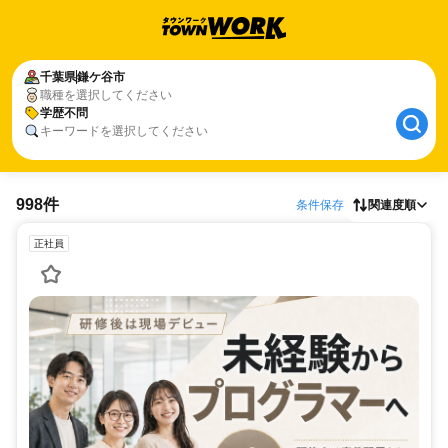
千葉県
鎌ケ谷市
職種を選択してください
学歴不問
キーワードを選択してください
998件
条件保存
関連度順
正社員