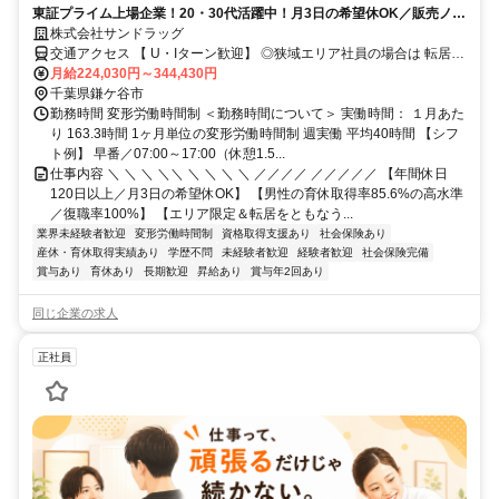
東証プライム上場企業！20・30代活躍中！月3日の希望休OK／販売ノル
マなし／年収例32歳SV816万円／販促企画～商品管理など店舗運営がメ
株式会社サンドラッグ
インの仕事
交通アクセス 【 U・Iターン歓迎】 ◎狭域エリア社員の場合は 転居を
伴う転勤はありません。 ◎マイカー通勤OK
月給224,030円～344,430円
千葉県鎌ケ谷市
勤務時間 変形労働時間制 ＜勤務時間について＞ 実働時間： １月あた
り 163.3時間 1ヶ月単位の変形労働時間制 週実働 平均40時間 【シフ
ト例】 早番／07:00～17:00（休憩1.5...
仕事内容 ＼ ＼ ＼ ＼＼ ＼ ＼ ＼ ＼ ／／／／ ／／／／／ 【年間休日
120日以上／月3日の希望休OK】 【男性の育休取得率85.6%の高水準
／復職率100%】 【エリア限定＆転居をともなう...
業界未経験者歓迎
変形労働時間制
資格取得支援あり
社会保険あり
産休・育休取得実績あり
学歴不問
未経験者歓迎
経験者歓迎
社会保険完備
賞与あり
育休あり
長期歓迎
昇給あり
賞与年2回あり
同じ企業の求人
正社員