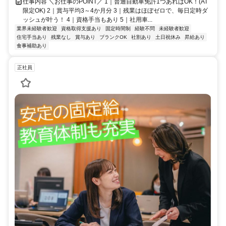
仕事内容 ＼お仕事のPOINT／ 1｜普通自動車免許1つあればOK！(AT
限定OK) 2｜賞与平均3～4か月分 3｜残業はほぼゼロで、毎日定時ダ
ッシュが叶う！ 4｜資格手当もあり 5｜社用車...
業界未経験者歓迎
資格取得支援あり
固定時間制
経験不問
未経験者歓迎
住宅手当あり
残業なし
賞与あり
ブランクOK
社割あり
土日祝休み
昇給あり
食事補助あり
正社員