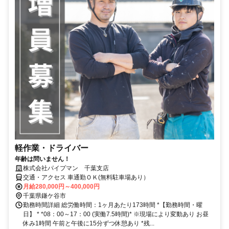
軽作業・ドライバー
年齢は問いません！
株式会社パイプマン 千葉支店
交通・アクセス 車通勤ＯＫ(無料駐車場あり）
月給280,000円～400,000円
千葉県鎌ケ谷市
勤務時間詳細 総労働時間：1ヶ月あたり173時間 *【勤務時間・曜
日】 * *08：00～17：00 (実働7.5時間)* ※現場により変動あり お昼
休み1時間 午前と午後に15分ずつ休憩あり *残...