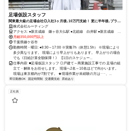
足場仮設スタッフ
関東最大級の足場会社◎入社3ヶ月後､10万円支給！ 更に半年後､プラス
10万円支給！未経験者歓迎☆ 42歳の所長を中心に10代～30代が活躍
株式会社ルーティング
中！足場の組立・解体をお願いします★9割が未経験スタート★異業種
アクセス: ●新京成線 鎌ヶ谷大仏駅 ●北総線 白井駅 ●新京成線 北
からの転職大歓迎！昇給・賞与あり&社会保険完備。車・バイク通勤
月給350,000円以上
初富駅 ★車・バイク通勤OK！ ※ガソリン代も支給します！
OK！髪型&髪色自由！ピアス&ヒゲOK♪即日勤務もOK！
千葉県鎌ケ谷市
勤務時間・曜日: ●8:30～17:00 ※実働7h（休憩1.5h） ※現場により
多少異なります。 現場により早上がりもあります。 早上がりの場合
でも《日給計算全額保障！》 【1日のスケジュー...
仕事内容: ■足場仮設スタッフ ◎戸建て～商業施設工事での 足場の組
立て・解体をお任せします。 現場へ2名～10名ほどで向かいます。
現場は東京都内が7割です。 ★現場作業が未経験の方は･･･、...
即日勤務OK
固定時間制
交通費支給
昇給あり
正社員