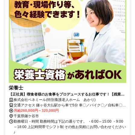
栄養士
【正社員】喫食者様のお食事をプロデュースするお仕事です！【残業月
約5時間／希望休月3回／育児補助】
株式会社ベネミール(特別養護老人ホーム あかり)
交通アクセス 鎌ヶ谷大仏駅から車で5分 車〇／バイク〇／自転車〇／
公共交通機関〇
月給260,000円～320,000円
千葉県鎌ケ谷市
勤務曜日・時間 勤務時間は下記の通りです。 ・6:00～15:00 ・9:00
～18:00 上記時間帯でシフト制 その他お気軽にお問い合わせください
♪