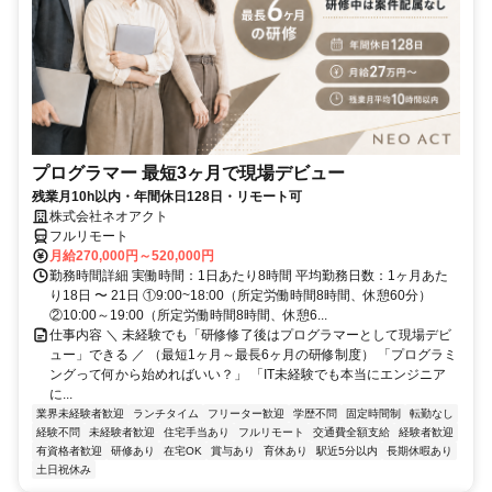
プログラマー 最短3ヶ月で現場デビュー
残業月10h以内・年間休日128日・リモート可
株式会社ネオアクト
フルリモート
月給270,000円～520,000円
勤務時間詳細 実働時間：1日あたり8時間 平均勤務日数：1ヶ月あた
り18日 〜 21日 ①9:00~18:00（所定労働時間8時間、休憩60分）
②10:00～19:00（所定労働時間8時間、休憩6...
仕事内容 ＼ 未経験でも「研修修了後はプログラマーとして現場デビ
ュー」できる ／ （最短1ヶ月～最長6ヶ月の研修制度） 「プログラミ
ングって何から始めればいい？」 「IT未経験でも本当にエンジニア
に...
業界未経験者歓迎
ランチタイム
フリーター歓迎
学歴不問
固定時間制
転勤なし
経験不問
未経験者歓迎
住宅手当あり
フルリモート
交通費全額支給
経験者歓迎
有資格者歓迎
研修あり
在宅OK
賞与あり
育休あり
駅近5分以内
長期休暇あり
土日祝休み