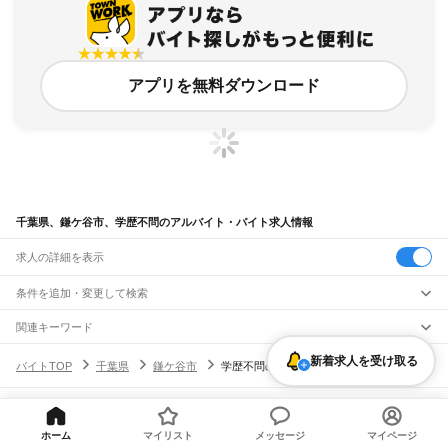
アプリを無料ダウンロード
千葉県、鎌ケ谷市、学歴不問のアルバイト・バイト求人情報
求人の詳細を表示
条件を追加・変更して検索
市区町村を追加・変更
関連キーワード
千葉県 学歴不問 キッティング
千葉県 学歴不問 官公庁
千葉県
新着求人を受け取る
駅を追加・変更
バイトTOP
千葉県
鎌ケ谷市
学歴不問のアルバイト・バイト・求人
千葉県 船橋市 学歴不問年齢不問
千葉県 浦安市 学歴不問年齢不問
千葉県
すべて
神奈川県 学歴不問 座間市入谷
千葉市
すべて
職種を追加・変更
JR武蔵野線
中央区
花見川区
稲毛区
若葉区
緑区
美浜区
南流山駅
新松戸駅
新八柱駅
東松戸駅
市川大野駅
船橋法典駅
西船橋駅
飲食・フードサービス
ヘルプ・お問い合わせ
サイトマップ
利用規約・プライバシーポリシー
銚子市
市川市
船橋市
館山市
木更津市
松戸市
野田市
茂原市
成田市
佐倉市
東金市
特徴を追加・変更
ホーム
マイリスト
メッセージ
マイページ
飲食・フードサービス
すべて
[企業]求人広告の掲載相談
JR中央・総武線
旭市
習志野市
柏市
勝浦市
市原市
流山市
八千代市
我孫子市
鴨川市
鎌ケ谷市