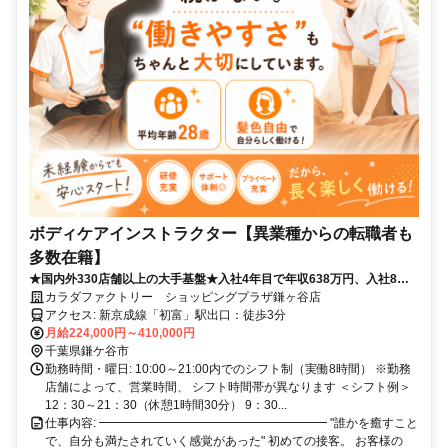
ボディケアインストラクター【異業種からの転職者も
多数在籍】
★国内外330店舗以上の大手基盤★入社4年目で年収638万円、入社8年
目で年収923万円の実績あり！
カラダファクトリー ショッピングプラザ鎌ヶ谷店
アクセス: 新京成線「初富」駅出口：徒歩3分
月給224,000円～410,000円
千葉県鎌ケ谷市
勤務時間・曜日: 10:00～21:00内でのシフト制（実働8時間） ※勤務
店舗によって、営業時間、 シフト時間帯が異なります ＜シフト例＞
12：30～21：30（休憩1時間30分） 9：30...
仕事内容: ━━━━━━━━━━━━━━━━━━━ "誰かを癒すこと
で、自分も満たされていく感覚があった" 初めての接客。 お客様の