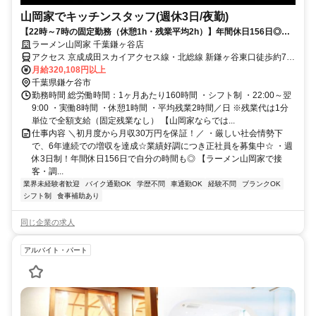
山岡家でキッチンスタッフ(週休3日/夜勤)
【22時～7時の固定勤務（休憩1h・残業平均2h）】年間休日156日◎初
月から月収32万円！
ラーメン山岡家 千葉鎌ヶ谷店
アクセス 京成成田スカイアクセス線・北総線 新鎌ヶ谷東口徒歩約7
分、京成成田スカイアクセス線・北総線 新鎌ヶ谷東口徒歩約7分、京
月給320,108円以上
成成田スカイアクセス線・北総線 新鎌ヶ谷東口徒歩約7分 新鎌ヶ谷
千葉県鎌ケ谷市
(新京成電鉄)東口(徒歩7分)
勤務時間 総労働時間：1ヶ月あたり160時間 ・シフト制 ・22:00～翌
9:00 ・実働8時間 ・休憩1時間 ・平均残業2時間／日 ※残業代は1分
単位で全額支給（固定残業なし） 【山岡家ならでは...
仕事内容 ＼初月度から月収30万円を保証！／ ・厳しい社会情勢下
で、6年連続での増収を達成☆業績好調につき正社員を募集中☆ ・週
休3日制！年間休日156日で自分の時間も◎ 【ラーメン山岡家で接
客・調...
業界未経験者歓迎
バイク通勤OK
学歴不問
車通勤OK
経験不問
ブランクOK
シフト制
食事補助あり
同じ企業の求人
アルバイト・パート