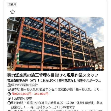
正社員
実力派企業の施工管理を目指せる現場作業スタッフ
普通自動車免許（AT）1つあればOK！基本残業なし 社割やスポーツ観
戦など福利厚生充実
鎌ケ谷巧業株式会社
最寄駅 鎌ヶ谷大仏駅 交通アクセス 京成松戸線「鎌ヶ谷大仏」より徒
歩約7分 → 初富駅や新鎌ヶ谷駅、東松戸駅からのアクセスも良好！
月給210,000円～350,000円
★マイカー通勤OK（駐車場あり）
千葉県鎌ケ谷市
勤務時間 ・現場での作業日の時間 8:00～17:30（休憩1.5時間） 基本
残業なし！ → 毎日定時ダッシュが叶う職場です