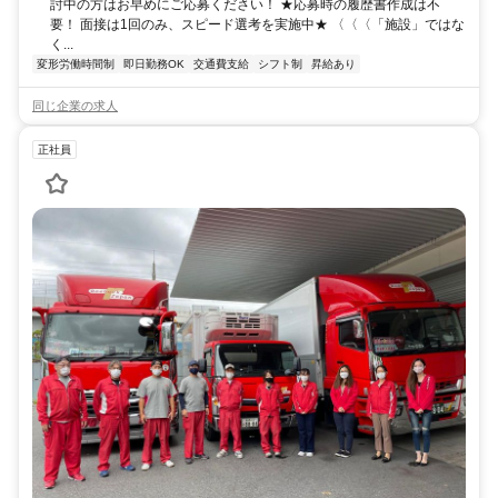
討中の方はお早めにご応募ください！ ★応募時の履歴書作成は不
要！ 面接は1回のみ、スピード選考を実施中★ 〈〈〈「施設」ではな
く...
変形労働時間制
即日勤務OK
交通費支給
シフト制
昇給あり
同じ企業の求人
正社員