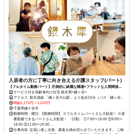
入居者の方に丁寧に向き合える介護スタッフ(パート)
【フルタイム勤務パート】圧倒的に綺麗な職場×フラットな人間関係＝
現代の介護の職場をお探しの方はこちら！
サービス付き高齢者向け住宅 銀木犀<鎌ヶ谷>
アクセス: 新京成線 「鎌ヶ谷大仏駅」より徒歩15分（バス「鎌ヶ谷」
時給1,170円～1,220円
駅徒歩2分） ＊マイカー・バイク通勤 応相談
千葉県鎌ケ谷市
勤務時間・曜日: 【勤務時間】 ※フルタイムパートさん大歓迎！ ※遅
番勤務できるパートさん大歓迎！ 〈日勤〉 ①7:00〜16:00 ②9:00〜
18:00 ③11:00〜20:00 ...
仕事内容: 定員に達し次第、募集を締め切らせていただきます。 ご検