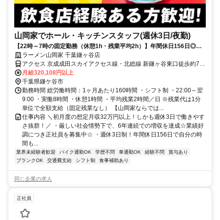
山岡家でホール・キッチンスタッフ(週休3日/夜勤)
【22時～7時の固定勤務（休憩1h・残業平均2h）】年間休日156日◎初
月から月収32万円！
ラーメン山岡家 千葉鎌ヶ谷店
アクセス 京成成田スカイアクセス線・北総線 新鎌ヶ谷東口徒歩約7
分、京成成田スカイアクセス線・北総線 新鎌ヶ谷東口徒歩約7分、京
月給320,108円以上
成成田スカイアクセス線・北総線 新鎌ヶ谷東口徒歩約7分 新鎌ヶ谷
千葉県鎌ケ谷市
(新京成電鉄)東口(徒歩7分)
勤務時間 総労働時間：1ヶ月あたり160時間 ・シフト制 ・22:00～翌
9:00 ・実働8時間 ・休憩1時間 ・平均残業2時間／日 ※残業代は1分
単位で全額支給（固定残業なし） 【山岡家ならでは...
仕事内容 ＼初月度の想定月収32万円以上！しかも週休3日で働きやす
さ抜群！／ ・厳しい社会情勢下で、6年連続での増収を達成☆業績好
調につき正社員を募集中☆ ・週休3日制！年間休日156日で自分の時
間も...
業界未経験者歓迎
バイク通勤OK
学歴不問
車通勤OK
経験不問
賞与あり
ブランクOK
交通費支給
シフト制
食事補助あり
同じ企業の求人
正社員