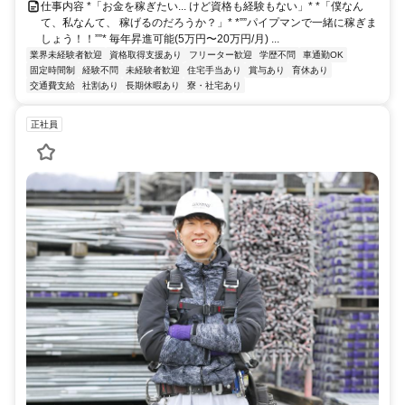
仕事内容 *「お金を稼ぎたい... けど資格も経験もない」* *「僕なん
て、私なんて、 稼げるのだろうか？」* *””パイプマンで一緒に稼ぎま
しょう！！””* 毎年昇進可能(5万円〜20万円/月) ...
業界未経験者歓迎
資格取得支援あり
フリーター歓迎
学歴不問
車通勤OK
固定時間制
経験不問
未経験者歓迎
住宅手当あり
賞与あり
育休あり
交通費支給
社割あり
長期休暇あり
寮・社宅あり
正社員