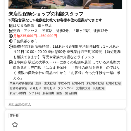
来店型保険ショップの相談スタッフ
✨飛込営業なし✨複数社比較でお客様本位の提案ができます
はなまる保険 鎌ヶ谷店
交通・アクセス 「初富駅」徒歩3分、「鎌ヶ谷駅」徒歩12分
月給235,000円～350,000円
千葉県鎌ケ谷市
勤務時間詳細 実働時間：1日あたり8時間 平均勤務日数：1ヶ月あた
り21日 10:00～20:00 ※休憩90分 ※残業は月平均10時間 【時短勤務
も相談できます】 育児や家族の介護などライフスタ...
仕事内容 駅近の大手スーパーに多くの店舗を展開 している来店型の
保険見直し専門店 「はなまる保険」 「自社の商品を売る」のではな
く 複数の保険会社の商品の中から 「お客様に合った保険を一緒に考
える」...
業界未経験者歓迎
主婦・主夫歓迎
学歴不問
経験不問
未経験者歓迎
経験者歓迎
有資格者歓迎
研修あり
賞与あり
ブランクOK
交通費支給
長期歓迎
駅近5分以内
シフト制
服装自由
髪型・髪色自由
同じ企業の求人
正社員