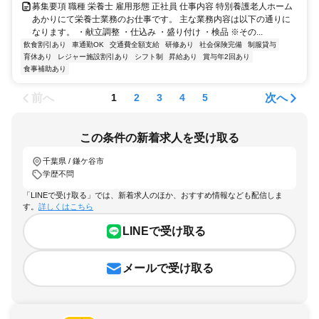
募集要項 職種 栄養士 雇用形態 正社員 仕事内容 特別養護老人ホーム
あかりにて栄養士業務のお仕事です。 主な業務内容は以下の通りに
なります。 ・献立調整 ・仕込み ・盛り付け ・検品 ※その...
飲食割引あり
車通勤OK
交通費全額支給
研修あり
社会保険完備
制服貸与
育休あり
レジャー施設割引あり
シフト制
昇給あり
賞与年2回あり
食事補助あり
前へ
次へ
1
2
3
4
5
この条件の新着求人を受け取る
千葉県 / 鎌ケ谷市
学歴不問
「LINEで受け取る」では、新着求人のほか、おすすめ情報なども配信しま
す。
詳しくはこちら
LINEで受け取る
メールで受け取る