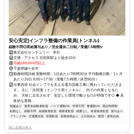
安心安定|インフラ整備の作業員(トンネル)
経験不問◎昇給賞与あり／完全週休二日制／実働7.5時間✨
株式会社センチュリー 本社
交通・アクセス 北初富駅より徒歩10分
月給280,000円以上
千葉県鎌ケ谷市
勤務時間詳細 実働時間：1日あたり7時間30分 平均勤務日数：1ヶ月
あたり20日 8:00〜17:00（実働7.5 時間／休憩90分）
仕事内容 社会インフラを支える電力設備工事に携わっていただきま
す。 主に「共同溝（インフラ用トンネル）」内での作業となるた
め、 天候に左右されず、安定した環境で働けるのが特徴です◎ ◆ 具
体的な業務...
制服あり
業界未経験者歓迎
バイク通勤OK
学歴不問
車通勤OK
固定時間制
転勤なし
経験不問
未経験者歓迎
経験者歓迎
残業なし
有資格者歓迎
賞与あり
ブランクOK
交通費支給
長期歓迎
長期休暇あり
土日祝休み
髪型・髪色自由
同じ企業の求人