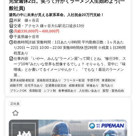
完全週休2日。笑って汗かくラーメン人生始めよう(一
般社員)
湯気の中に未来が見える家系革命。入社祝金20万円支給！
吟家 鎌ヶ谷店
交通・アクセス 鎌ヶ谷大仏駅北口徒歩13分
月給330,000円～400,000円
千葉県鎌ケ谷市
勤務時間詳細 実働時間：1日あたり8時間 平均勤務日数：1ヶ月あた
り20日 〜 22日 10:00～22:00 実働8時間/休憩2時間 ※残業１日2時間
程度あり
仕事内容 「いや〜、みんな“ラーメン屋”って聞くとね、“修行3年、ス
ープ10年”みたいな世界を想像するでしょ？ そりゃもう、背中に『味
噌魂』とか書いてるイメージやんか！」 「でもな！最近のラーメン
屋...
業界未経験者歓迎
資格取得支援あり
フリーター歓迎
学歴不問
車通勤OK
経験不問
住宅手当あり
交通費全額支給
経験者歓迎
研修あり
賞与あり
ブランクOK
長期歓迎
シフト制
食事補助あり
入社祝い金あり
髪型・髪色自由
正社員