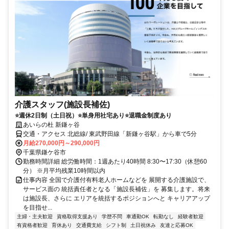
介護スタッフ(施設長補佐)
⭐️週休2日制（土日祝）⭐️単身用社宅あり⭐️退職金制度あり
あいらの杜 新鎌ヶ谷
交通・アクセス 北総線/ 東武野田線「新鎌ヶ谷駅」から車で5分
月給270,000円～290,000円
千葉県鎌ケ谷市
勤務時間詳細 総労働時間：1週あたり40時間 8:30〜17:30（休憩60
分） ※月平均残業10時間以内
仕事内容 全国で介護付有料老人ホームなどを 展開する介護施設で、
サービス面の 統括責任者となる「施設長補佐」を 募集します。将来
は施設長、さらに エリアを統括するポジションへと キャリアアップ
を目指せ...
主婦・主夫歓迎
資格取得支援あり
学歴不問
車通勤OK
転勤なし
経験者歓迎
有資格者歓迎
育休あり
交通費支給
シフト制
土日祝休み
友達と応募OK