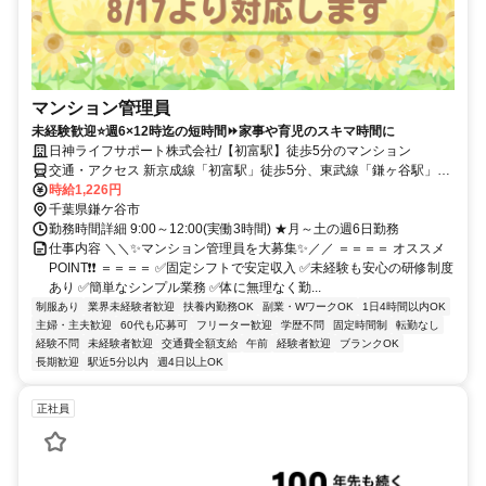
マンション管理員
未経験歓迎⭐週6×12時迄の短時間⏩家事や育児のスキマ時間に
日神ライフサポート株式会社/【初富駅】徒歩5分のマンション
交通・アクセス 新京成線「初富駅」徒歩5分、東武線「鎌ヶ谷駅」徒
歩12分
時給1,226円
千葉県鎌ケ谷市
勤務時間詳細 9:00～12:00(実働3時間) ★月～土の週6日勤務
仕事内容 ＼＼✨マンション管理員を大募集✨／／ ＝＝＝＝ オススメ
POINT❗❗ ＝＝＝＝ ✅固定シフトで安定収入 ✅未経験も安心の研修制度
あり ✅簡単なシンプル業務 ✅体に無理なく勤...
制服あり
業界未経験者歓迎
扶養内勤務OK
副業・WワークOK
1日4時間以内OK
主婦・主夫歓迎
60代も応募可
フリーター歓迎
学歴不問
固定時間制
転勤なし
経験不問
未経験者歓迎
交通費全額支給
午前
経験者歓迎
ブランクOK
長期歓迎
駅近5分以内
週4日以上OK
正社員