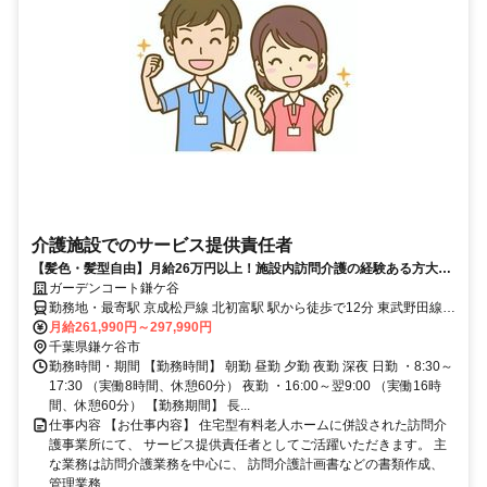
介護施設でのサービス提供責任者
【髪色・髪型自由】月給26万円以上！施設内訪問介護の経験ある方大歓
迎！車通勤OK！交通費支給！
ガーデンコート鎌ケ谷
勤務地・最寄駅 京成松戸線 北初富駅 駅から徒歩で12分 東武野田線
鎌ヶ谷駅 駅から徒歩で19分 北総鉄道 大町駅 駅から徒歩で18分 車・
月給261,990円～297,990円
バイクでの通勤OK！
千葉県鎌ケ谷市
勤務時間・期間 【勤務時間】 朝勤 昼勤 夕勤 夜勤 深夜 日勤 ・8:30～
17:30 （実働8時間、休憩60分） 夜勤 ・16:00～翌9:00 （実働16時
間、休憩60分） 【勤務期間】 長...
仕事内容 【お仕事内容】 住宅型有料老人ホームに併設された訪問介
護事業所にて、 サービス提供責任者としてご活躍いただきます。 主
な業務は訪問介護業務を中心に、 訪問介護計画書などの書類作成、
管理業務...