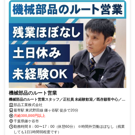
機械部品のルート営業
機械部品のルート営業スタッフ／正社員 未経験歓迎／既存顧客中心／創
業60年の安定メーカー／土日休み
部品工業株式会社
最寄駅 東武野田線 鎌ヶ谷駅 徒歩で20分
月給300,000円以上
千葉県鎌ケ谷市
勤務時間 8：00〜17：00（休憩60分） ※時間外労働ほぼなし（残業
しても1日1時間弱程度です）