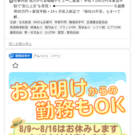
仕事内容 地方から首都圏デビューに最適！ 年収＋100万円＆家賃半
額で“安心上京”を実現！ ■━━━━━━━━━━━━━━━━ 引越費
用30万円＋家賃半額＋14ヶ月収入保証で 『移住の不安』もすべて
解...
主婦・主夫歓迎
60代も応募可
学歴不問
職場見学可
交通費全額支給
有資格者歓迎
研修あり
賞与あり
ブランクOK
育休あり
シフト制
ピアスOK
服装自由
寮・社宅あり
ひげOK
髪型・髪色自由
同じ企業の求人
アルバイト・パート