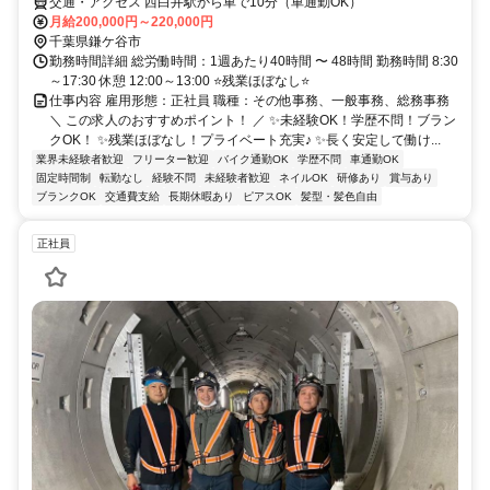
交通・アクセス 西白井駅から車で10分（車通勤OK）
月給200,000円～220,000円
千葉県鎌ケ谷市
勤務時間詳細 総労働時間：1週あたり40時間 〜 48時間 勤務時間 8:30
～17:30 休憩 12:00～13:00 ⭐残業ほぼなし⭐
仕事内容 雇用形態：正社員 職種：その他事務、一般事務、総務事務
＼ この求人のおすすめポイント！ ／ ✨未経験OK！学歴不問！ブラン
クOK！ ✨残業ほぼなし！プライベート充実♪ ✨長く安定して働け...
業界未経験者歓迎
フリーター歓迎
バイク通勤OK
学歴不問
車通勤OK
固定時間制
転勤なし
経験不問
未経験者歓迎
ネイルOK
研修あり
賞与あり
ブランクOK
交通費支給
長期休暇あり
ピアスOK
髪型・髪色自由
正社員