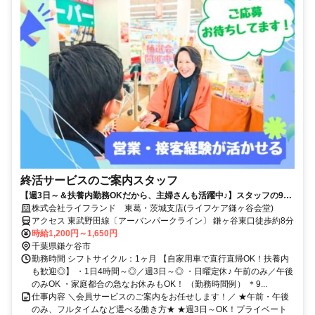
終活サービスのご案内スタッフ
【週3日～＆扶養内勤務OKだから、主婦さんも活躍中♪】スタッフの9割
が女性/子育てが落ち着いた方・社会復帰の方も大歓迎です◎/柔軟なシフ
株式会社ライフランド 東葛・茨城支店(ライフケア鎌ヶ谷会堂)
ト体制・しっかりとしたサポート体制充実で働きやすさもバツグン/フル
アクセス 東武野田線〔アーバンパークライン〕 鎌ヶ谷東口徒歩約8分
タイム希望も大歓迎/マイカーでの直行直帰OK/営業・テレアポ・販売経
時給1,200円～1,650円
験者は即戦力/正社員登用実績もあり◎
千葉県鎌ケ谷市
勤務時間 シフトサイクル：1ヶ月 【自家用車で直行直帰OK！扶養内
も歓迎◎】 ・1日4時間～◎／週3日～◎ ・日曜定休♪ 午前のみ／午後
のみOK ・家庭都合の急なお休みもOK！ （勤務時間例） ＊9...
仕事内容 ＼会員サービスのご案内をお任せします！／ ★午前・午後
のみ、フルタイムなど選べる働き方★ ★週3日～OK！プライベート