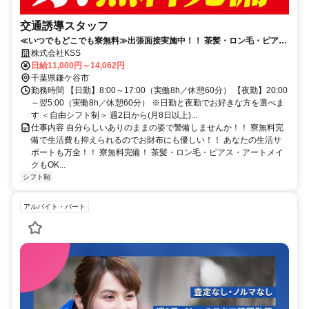
交通誘導スタッフ
≪いつでもどこでも寮無料≫出張面接実施中！！ 茶髪・ロン毛・ピア
ス・アートメイクOK★
株式会社KSS
日給11,000円～14,062円
千葉県鎌ケ谷市
勤務時間 【日勤】8:00～17:00（実働8h／休憩60分） 【夜勤】20:00
～翌5:00（実働8h／休憩60分） ※日勤と夜勤でお好きな方を選べま
す ＜自由シフト制＞ 週2日から(月8日以上)...
仕事内容 自分らしいありのままの姿で警備しませんか！！ 寮無料完
備で生活費も抑えられるのでお財布にも優しい！！ あなたの生活サ
ポートも万全！！ 寮無料完備！ 茶髪・ロン毛・ピアス・アートメイ
クもOK...
シフト制
アルバイト・パート