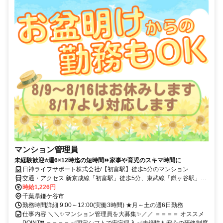
マンション管理員
未経験歓迎⭐週6×12時迄の短時間⏩家事や育児のスキマ時間に
日神ライフサポート株式会社/【初富駅】徒歩5分のマンション
交通・アクセス 新京成線「初富駅」徒歩5分、東武線「鎌ヶ谷駅」徒
歩12分
時給1,226円
千葉県鎌ケ谷市
勤務時間詳細 9:00～12:00(実働3時間) ★月～土の週6日勤務
仕事内容 ＼＼✨マンション管理員を大募集✨／／ ＝＝＝＝ オススメ
POINT❗❗ ＝＝＝＝ ✅固定シフトで安定収入 ✅未経験も安心の研修制度