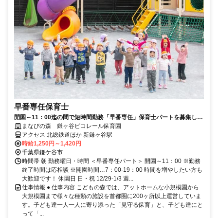
早番専任保育士
開園～11：00迄の間で短時間勤務「早番専任」保育士パートを募集しま
す！週3日～シフトOK！
まなびの森 鎌ヶ谷ピコレール保育園
アクセス 北総鉄道ほか 新鎌ヶ谷駅
時給1,250円～1,420円
千葉県鎌ケ谷市
時間帯 朝 勤務曜日・時間 ＜早番専任パート＞ 開園～11：00 ※勤務
終了時間は応相談 ※開園時間…7：00-19：00 時間を増やしたい方も
大歓迎です！ 休園日 日・祝 12/29-1/3 週...
仕事情報 ● 仕事内容 こどもの森では、アットホームな小規模園から
大規模園まで様々な種類の施設を首都圏に200ヶ所以上運営していま
す。子ども達一人一人に寄り添った「見守る保育」と、子ども達にと
って「...