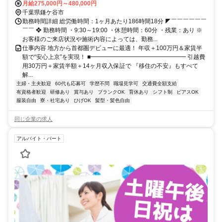
月給275,000円～480,000円
千葉県鎌ケ谷市
勤務時間詳細 総労働時間：1ヶ月あたり186時間18分 ◤￣￣￣￣￣￣
￣￣ ❖ 勤務時間 ・9:30～19:00 ・休憩時間：60分 ・残業：あり ※
お客様のご来店状況や施術内容によっては、勤務...
仕事内容 地方から首都圏デビューに最適！ 年収＋100万円＆家賃半
額で“安心上京”を実現！ ■━━━━━━━━━━━━━━━━ 引越費
用30万円＋家賃半額＋14ヶ月収入保証で 『移住の不安』もすべて
解...
主婦・主夫歓迎
60代も応募可
学歴不問
職場見学可
交通費全額支給
有資格者歓迎
研修あり
賞与あり
ブランクOK
育休あり
シフト制
ピアスOK
服装自由
寮・社宅あり
ひげOK
髪型・髪色自由
同じ企業の求人
アルバイト・パート