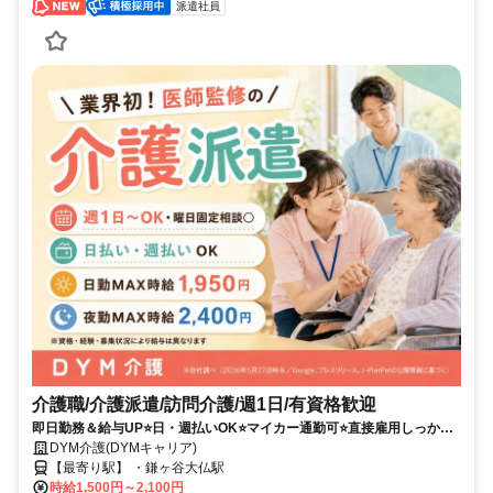
派遣社員
介護職/介護派遣/訪問介護/週1日/有資格歓迎
即日勤務＆給与UP⭐️日・週払いOK⭐️マイカー通勤可⭐️直接雇用しっかり
サポート＆シフト相談OK✨
DYM介護(DYMキャリア)
【最寄り駅】 ・鎌ヶ谷大仏駅
時給1,500円～2,100円