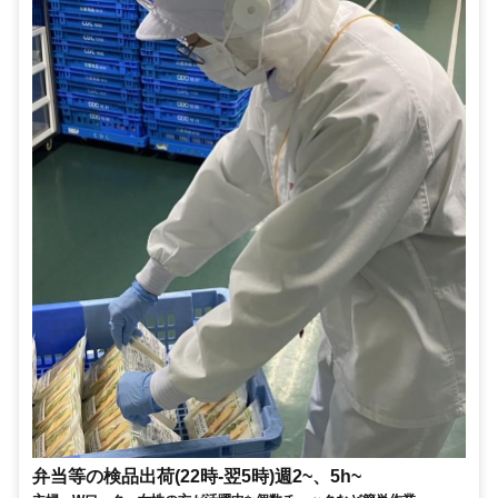
弁当等の検品出荷(22時-翌5時)週2~、5h~