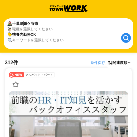
千葉県
鎌ケ谷市
職種を選択してください
扶養内勤務OK
キーワードを選択してください
312件
条件保存
関連度順
アルバイト・パート