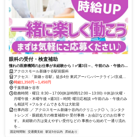
眼科の受付・検査補助
憧れの医療機関のお仕事が未経験から！✅週3日～、午前のみ・午後のみ
も相談可✅土日午後・日祝は時給アップ♪✅時給は分単位で計算＆支給！
アクロスモール新鎌ケ谷駅前眼科
アクセス: 「新鎌ヶ谷駅」徒歩4分 東武アーバンパークライン/京成線/
北総線など 複数路線で通えるから通勤便利♪
時給1,350円～1,450円
千葉県鎌ケ谷市
勤務時間・曜日: 8:30～17:00(休診時間/12:00～13:00) ※休診/火曜・
月曜午後・木曜午後 ⭐週3日～時間･曜日応相談 ⭐午前のみ・午後のみ
も相談可 ⭐フルタイムできる方は大歓迎
仕事内容: ／ アクロスモール新鎌ケ谷内のクリニック◎ ＼ コンタク
トレンズ・眼鏡処方の検査補助や 受付事務・お会計などのお仕事で
す。 未経験の方は覚えやすい受付などの 事務から始めて一通り流れ
を...
固定時間制
交通費支給
駅近5分以内
昇給あり