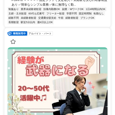
あり ✅簡単なシンプル業務 ✅体に無理なく勤...
制服あり
業界未経験者歓迎
扶養内勤務OK
副業・WワークOK
1日4時間以内OK
主婦・主夫歓迎
60代も応募可
フリーター歓迎
学歴不問
固定時間制
転勤なし
経験不問
未経験者歓迎
交通費全額支給
午前
経験者歓迎
ブランクOK
長期歓迎
駅近5分以内
週4日以上OK
アルバイト・パート