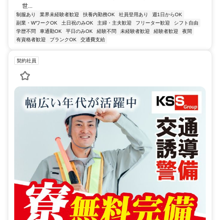
世...
制服あり
業界未経験者歓迎
扶養内勤務OK
社員登用あり
週1日からOK
副業・WワークOK
土日祝のみOK
主婦・主夫歓迎
フリーター歓迎
シフト自由
学歴不問
車通勤OK
平日のみOK
経験不問
未経験者歓迎
経験者歓迎
夜間
有資格者歓迎
ブランクOK
交通費支給
契約社員