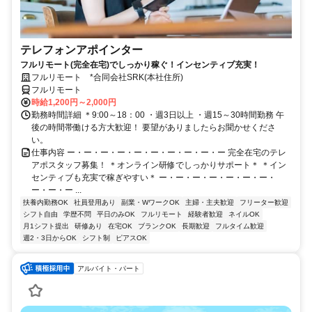
テレフォンアポインター
フルリモート(完全在宅)でしっかり稼ぐ！インセンティブ充実！
フルリモート *合同会社SRK(本社住所)
フルリモート
時給1,200円～2,000円
勤務時間詳細 ＊9:00～18：00 ・週3日以上 ・週15～30時間勤務 午
後の時間帯働ける方大歓迎！ 要望がありましたらお聞かせくださ
い。
仕事内容 ー・ー・ー・ー・ー・ー・ー・ー・ー・ー 完全在宅のテレ
アポスタッフ募集！ ＊オンライン研修でしっかりサポート＊ ＊イン
センティブも充実で稼ぎやすい＊ ー・ー・ー・ー・ー・ー・ー・
ー・ー・ー ...
扶養内勤務OK
社員登用あり
副業・WワークOK
主婦・主夫歓迎
フリーター歓迎
シフト自由
学歴不問
平日のみOK
フルリモート
経験者歓迎
ネイルOK
月1シフト提出
研修あり
在宅OK
ブランクOK
長期歓迎
フルタイム歓迎
週2・3日からOK
シフト制
ピアスOK
アルバイト・パート