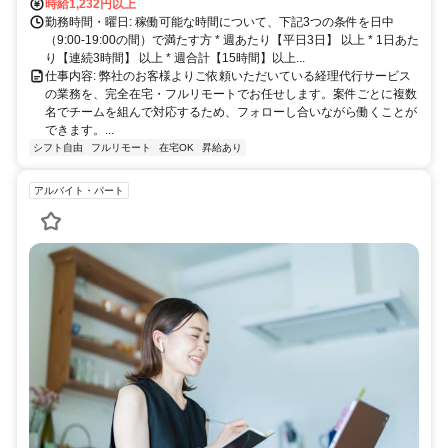
時給1,232円以上
勤務時間・曜日: 稼働可能な時間について、下記3つの条件を日中
（9:00-19:00の間）で満たす方 * 週あたり【平日3日】 以上 * 1日あた
り【連続3時間】 以上 * 週合計【15時間】以上...
仕事内容: 弊社のお客様よりご依頼いただいている経理代行サービス
の業務を、完全在宅・フルリモートでお任せします。案件ごとに複数
名でチームを組んで対応するため、フォローし合いながら働くことが
できます。...
シフト自由
フルリモート
在宅OK
昇給あり
アルバイト・パート