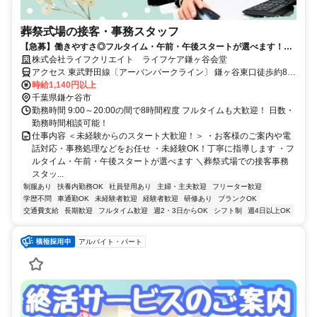
葬祭式場の接客・事務スタッフ
【急募】働きやすさ◎フルタイム・午前・午後スタートが選べます！簡
単な事務とお客様対応をお任せ
株式会社ライフクリエイト ライフケア鎌ヶ谷会堂
アクセス 東武野田線〔アーバンパークライン〕 鎌ヶ谷東口徒歩約8
分、京成松戸線 初富徒歩約20分
時給1,140円以上
千葉県鎌ケ谷市
勤務時間 9:00～20:00の間で8時間程度 フルタイムも大歓迎！ 日数・
勤務時間相談可能！
仕事内容 ＜未経験からのスタート大歓迎！＞ ・お客様のご案内や電
話対応・事務処理などをお任せ ・未経験OK！丁寧に指導します ・フ
ルタイム・午前・午後スタートが選べます ＼葬祭式場での接客事務
スタッ...
制服あり
扶養内勤務OK
社員登用あり
主婦・主夫歓迎
フリーター歓迎
学歴不問
車通勤OK
未経験者歓迎
経験者歓迎
研修あり
ブランクOK
交通費支給
長期歓迎
フルタイム歓迎
週2・3日からOK
シフト制
週4日以上OK
アルバイト・パート