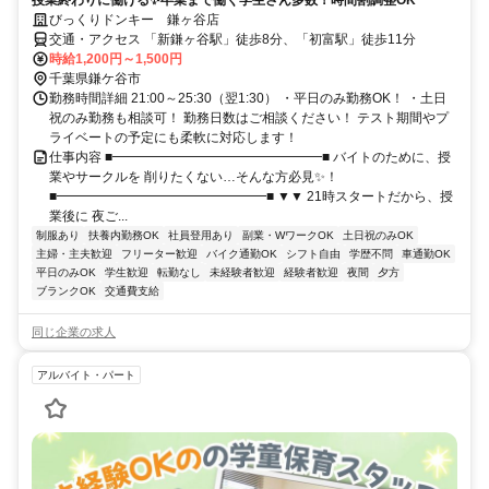
授業終わりに働ける✨卒業まで働く学生さん多数！時間割調整OK
びっくりドンキー 鎌ヶ谷店
交通・アクセス 「新鎌ヶ谷駅」徒歩8分、「初富駅」徒歩11分
時給1,200円～1,500円
千葉県鎌ケ谷市
勤務時間詳細 21:00～25:30（翌1:30） ・平日のみ勤務OK！ ・土日
祝のみ勤務も相談可！ 勤務日数はご相談ください！ テスト期間やプ
ライベートの予定にも柔軟に対応します！
仕事内容 ■━━━━━━━━━━━━━━━━■ バイトのために、授
業やサークルを 削りたくない…そんな方必見✨！
■━━━━━━━━━━━━━━━━■ ▼▼ 21時スタートだから、授
業後に 夜ご...
制服あり
扶養内勤務OK
社員登用あり
副業・WワークOK
土日祝のみOK
主婦・主夫歓迎
フリーター歓迎
バイク通勤OK
シフト自由
学歴不問
車通勤OK
平日のみOK
学生歓迎
転勤なし
未経験者歓迎
経験者歓迎
夜間
夕方
ブランクOK
交通費支給
同じ企業の求人
アルバイト・パート