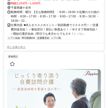
線 柏駅 より無料送迎バス ・北総線 千葉ニュータウン中央駅
時給1,254円～1,568円
より徒歩10分 ※勤務先によりますが、行きやすい近いところをご案
千葉県鎌ケ谷市
内！ ※交通費１日７５０円まで支給（月額最大15,000円） ┗時給に
勤務時間・曜日: 【主な勤務時間】 ・9:00～18:00 ※近隣のその他の
交通費は含まれていません ※自転車・バイク通勤OK ※車（マイカ
時間 ・8:00～17:00 ・8:30～17:30 ・9:00～17:00 ・9:30～18:30 ・
ー）通勤相談OK
18:00～22...
仕事内容: ■求人オススメポイント ✅初回勤務で２０００円！ ✅交通
費別途支給！ ✅最短翌日！前払い制度あり！ ✅ＷＥＢで登録完結！
✅開始日選択自由（即日でも来月からでもＯＫ！） ✅シ...
シフト自由
即日勤務OK
交通費支給
シフト制
同じ企業の求人
業務委託