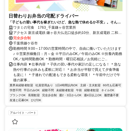
日替わりお弁当の宅配ドライバー
「子どもの習い事代を稼ぎたいけど、急な熱で休めるか不安」。そんな
悩みに寄り添う環境があります。週2～5日の勤務で、午前中のみも可
ワタミの宅食 1763_千葉鎌ヶ谷営業所
能。子連れ配達もでき、お弁当半額の社割も魅力です。
アクセス 新京成電鉄 鎌ヶ谷大仏北口徒歩約10分、新京成電鉄 二和向
台徒歩約22分、新京成電鉄 初富徒歩約28分
完全歩合制
千葉県鎌ケ谷市
勤務時間 9:00～17:00の営業時間の中で、自由に働いていただけます
♪ ※営業所稼働日：月～金 ※平日のみOK／午前のみOK ※扶養内勤務
OK／短時間勤務OK ＊勤務時間・曜日応相談／お気軽にご...
仕事内容 ▼仕事内容 ＊子供の習い事代や家計の足しになる！ ＊急な
熱や行事のお休みも柔軟に対応！ ＊お弁当が半額で買えて夕食準備
も楽に！ ＊子連れでの配達もできる柔軟な環境！ ＊午前中だけで午
後の家事...
業界未経験者歓迎
社員登用あり
1日4時間以内OK
主婦・主夫歓迎
60代も応募可
学歴不問
平日のみOK
経験不問
未経験者歓迎
午前
経験者歓迎
ネイルOK
ブランクOK
長期歓迎
完全歩合制
週2・3日からOK
週4日以上OK
履歴書不要
友達と応募OK
ひげOK
アルバイト・パート