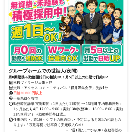
グループホームでの世話人(夜間)
月0回勤務＆勤務開始日の相談OK！月5日以上の出勤で日給UP
秋桜ヴィラージュ鎌ヶ谷
交通・アクセス コミュニティバス「軽井沢集会所」徒歩1分
日給20,600円以上
千葉県鎌ケ谷市
勤務時間詳細 実働時間：1日あたり11時間 〜 13時間 平均勤務日数：
1ヶ月あたり4日 17:00～9:00（実動13h/休憩3h） 18:00～8:00（実動
11h/休憩3h） ⭐勤務時間帯は選...
仕事内容 ⋆⸜ 週1日～シフトの融通◎ ⸝⋆ 予定による月0回の相談もの
ります♪-* 夜勤専従で効率良く安定収入Get！
╭━━━━━━━━━━━━━━╮ “週1回だけ”でもOK♪ 夜勤専従の