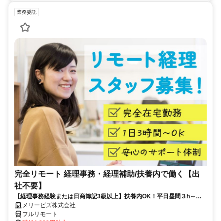
業務委託
完全リモート 経理事務・経理補助/扶養内で働く【出
社不要】
【経理事務経験または日商簿記3級以上】扶養内OK！平日昼間３h～。
完全在宅で育児・介護中の方も大歓迎♪
メリービズ株式会社
フルリモート