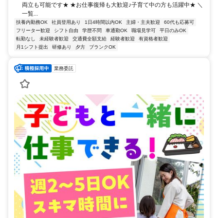
両立も可能です★ ★お仕事復帰も大歓迎♪子育て中の方も活躍中★ ＼
一覧...
扶養内勤務OK
社員登用あり
1日4時間以内OK
主婦・主夫歓迎
60代も応募可
フリーター歓迎
シフト自由
学歴不問
車通勤OK
職場見学可
平日のみOK
転勤なし
未経験者歓迎
交通費全額支給
経験者歓迎
有資格者歓迎
月1シフト提出
研修あり
夕方
ブランクOK
業務委託