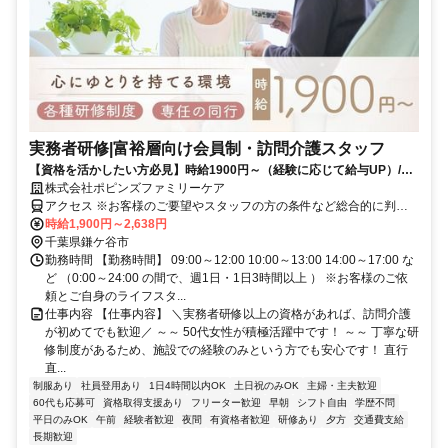
実務者研修|富裕層向け会員制・訪問介護スタッフ
【資格を活かしたい方必見】時給1900円～（経験に応じて給与UP）/
VIPケア / 1訪問3h～【時間に追われない訪問介護】
株式会社ポピンズファミリーケア
アクセス ※お客様のご要望やスタッフの方の条件など総合的に判断
し 最適な勤務先をご提案させていただきます。
時給1,900円～2,638円
千葉県鎌ケ谷市
勤務時間 【勤務時間】 09:00～12:00 10:00～13:00 14:00～17:00 な
ど （0:00～24:00 の間で、週1日・1日3時間以上 ） ※お客様のご依
頼とご自身のライフスタ...
仕事内容 【仕事内容】 ＼実務者研修以上の資格があれば、訪問介護
が初めてでも歓迎／ ～～ 50代女性が積極活躍中です！ ～～ 丁寧な研
修制度があるため、施設での経験のみという方でも安心です！ 直行
直...
制服あり
社員登用あり
1日4時間以内OK
土日祝のみOK
主婦・主夫歓迎
60代も応募可
資格取得支援あり
フリーター歓迎
早朝
シフト自由
学歴不問
平日のみOK
午前
経験者歓迎
夜間
有資格者歓迎
研修あり
夕方
交通費支給
長期歓迎