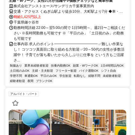
主婦・Wワーク、女性の方が活躍中✨個数チェックなど簡単作業
株式会社アシストエース/サンデリカ千葉事業所内
交通・アクセス くぬぎ山駅より徒歩10分、大町駅より7分 ◆車・自
転車通勤OK
時給1,425円以上
千葉県鎌ケ谷市
勤務時間詳細 22:00～翌5:00の間で 1日5時間～、週2日〜ご相談くだ
さい ※長時間勤務も可能です ※「平日のみ」「土日祝のみ」の勤務
も可能です
仕事内容 求人のポイント━━━━━━━━━━━━ ✅難しい作業な
し！ コツコツ真面目に取り組める方歓迎 ✅20～50代の女性が多数活
躍中！ 子育てが落ち着いたから久しぶりに仕事を という方もご活躍
さ...
制服あり
業界未経験者歓迎
扶養内勤務OK
副業・WワークOK
1日4時間以内OK
土日祝のみOK
主婦・主夫歓迎
フリーター歓迎
バイク通勤OK
シフト自由
学歴不問
車通勤OK
平日のみOK
学生歓迎
転勤なし
経験不問
未経験者歓迎
経験者歓迎
夜間
ブランクOK
アルバイト・パート