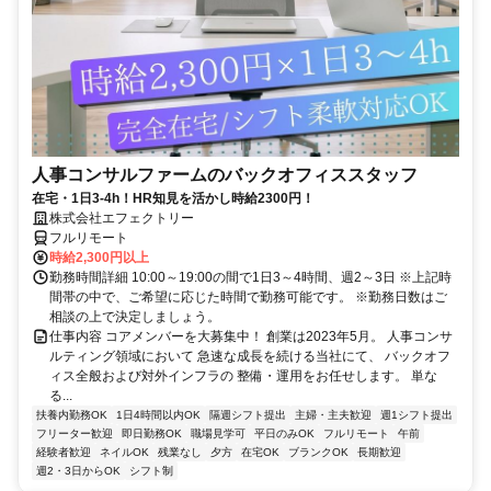
人事コンサルファームのバックオフィススタッフ
在宅・1日3-4h！HR知見を活かし時給2300円！
株式会社エフェクトリー
フルリモート
時給2,300円以上
勤務時間詳細 10:00～19:00の間で1日3～4時間、週2～3日 ※上記時
間帯の中で、ご希望に応じた時間で勤務可能です。 ※勤務日数はご
相談の上で決定しましょう。
仕事内容 コアメンバーを大募集中！ 創業は2023年5月。 人事コンサ
ルティング領域において 急速な成長を続ける当社にて、 バックオフ
ィス全般および対外インフラの 整備・運用をお任せします。 単な
る...
扶養内勤務OK
1日4時間以内OK
隔週シフト提出
主婦・主夫歓迎
週1シフト提出
フリーター歓迎
即日勤務OK
職場見学可
平日のみOK
フルリモート
午前
経験者歓迎
ネイルOK
残業なし
夕方
在宅OK
ブランクOK
長期歓迎
週2・3日からOK
シフト制