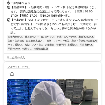
千葉県鎌ケ谷市
【勤務時間】 ＜勤務時間・曜日＞ シフト制 下記は勤務時間例になり
ます。 実際は派遣先の企業によって異なります。 【日勤】08:00-
17:00 【夜勤】17:00～翌10:00 実働時間や曜...
【仕事内容】 “暮らしのそばに、そっと寄り添う”そんな介護のおしご
とです♪ 訪問先は、ご利用者さまの“いつものおうち”。 玄関先で「待
ってたよ」と迎えてもらえる、 ちょっと特別な関係性が築けるのが
訪...
扶養内勤務OK
社員登用あり
週1日からOK
副業・WワークOK
土日祝のみOK
主婦・主夫歓迎
資格取得支援あり
長期
フリーター歓迎
産休・育休取得実績あり
バイク通勤OK
短期
シフト自由
大量募集
学歴不問
車通勤OK
即日勤務OK
平日のみOK
転勤なし
未経験者歓迎
同じ企業の求人
アルバイト・パート