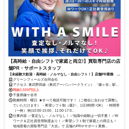
【高時給・自由シフトで家庭と両立!】買取専門店の店
舗PR・サポートスタッフ
【未経験大歓迎・高時給・ノルマなし・自由シフト！】店舗PR業務 オ
ープニングスタッフ募集！/大手買取専門店
グリーンフィールズ合同会社
アクセス: 東武野田線（東武アーバンパークライン） 「鎌ヶ谷」駅
東口より徒歩1分 ※買取大吉 鎌ヶ谷駅前店 ●交通費支給 ●車・バイ
時給1,500円以上
ク・自転車通勤OK
千葉県鎌ケ谷市
勤務時間・曜日: ★すべて相談可能です！（ご都合に合わせて調整し
ていただけます） ・希望シフト制（週2~、1日3時間~OK） ・時間帯
（一例） 例)10:00-15:00、11:00-17:0...
仕事内容: ✅査定なし・ノルマなし！ ✅知識や経験は一切不要！ ✅W
ワーク＆正社員登用制度あり！ ✅希望シフト制で家庭との両立も！
地域密着の買取専門店『大吉』で 店舗のPRやサポート業務...