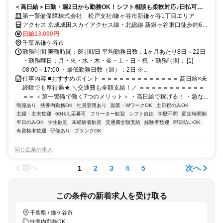
＜高日給＞日勤・週2日から勤務OK！シフト相談も柔軟対応♪日払可◎
未経験歓迎★
第一警備保障株式会社 松戸支社/鎌ヶ谷市新鎌ヶ谷1丁目エリア
アクセス 京成成田スカイアクセス線・北総線 新鎌ヶ谷東口徒歩約6
分、京成成田スカイアクセス線・北総線 新鎌ヶ谷東口徒歩約6分、京
日給13,000円
成成田スカイアクセス線・北総線 新鎌ヶ谷東口徒歩約6分 直行直帰
千葉県鎌ケ谷市
OK＊交通費全額支給＊
勤務時間 実働時間：8時間/日 平均勤務日数：1ヶ月あたり8日～22日
・勤務曜日：月・火・水・木・金・土・日・祝 ・勤務時間： [1]
08:00～17:00 ・最低勤務日数（週）：2日 ※...
仕事内容 ■おすすめポイント ＝＝＝＝＝＝＝＝＝＝＝＝＝ 高日給×未
経験でも厚待遇★ ＼交通費も全額支給！／ ＝＝＝＝＝＝＝＝＝＝＝
＝＝ ＜第一警備で働く7つのメリット＞ ・高日給で稼げる！ ・急な...
制服あり
扶養内勤務OK
社員登用あり
副業・WワークOK
土日祝のみOK
主婦・主夫歓迎
60代も応募可
フリーター歓迎
シフト自由
学歴不問
固定時間制
平日のみOK
学生歓迎
未経験者歓迎
交通費全額支給
経験者歓迎
即日払いOK
有資格者歓迎
研修あり
ブランクOK
同じ企業の求人
前へ
次へ
1
2
3
4
5
この条件の新着求人を受け取る
千葉県 / 鎌ケ谷市
扶養内勤務OK