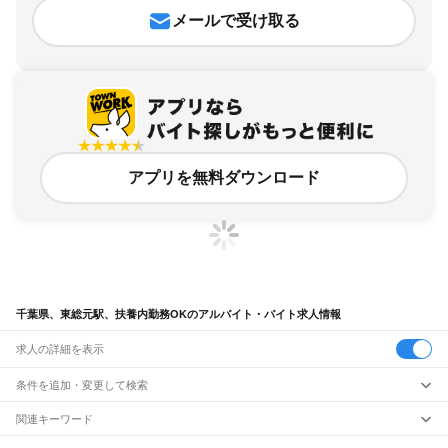
メールで受け取る
アプリを無料ダウンロード
千葉県、東総元駅、扶養内勤務OKのアルバイト・バイト求人情報
求人の詳細を表示
条件を追加・変更して検索
市区町村を追加・変更
関連キーワード
完全在宅ワーク 全国
シール貼り 在宅
現在地周辺
ガチャガチャ
犬カフェ
千葉県