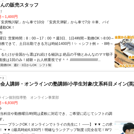
さんの販売スタッフ
け
円～1,400円
通勤OK！
市
日: 営業時間：8：00～17：00 ＊週3日、1日4時間～勤務OK ✨8:00～
で勤務できて、土日出勤できる方は時給1400円！✨ ＜シフト例＞ ・8時～
...
 まるたけが全国から選ばれ続ける秘訣は 絶品の干物とみんなのママ順子
は1回のみ！経験＜お人柄重視です＾＾ ///////////////////////////////...
日勤務OK
週2・3日からOK
シフト制
ート
会人講師・オンラインの塾講師/小学生対象/文系科目メイン(
ライン個別指導塾 オンライン事業部
円～6,930円
ト
担当科目や勤務曜日/時間は柔軟に対応でき、ご希望に応じてシフトの調
す。
【―― ブランクOK！オンラインでトライの先生に！ ――】 ▼▼ この求
T！ ▼▼ □最高時給6,930円！明確なランクアップ制度 □完全在宅！Wワ