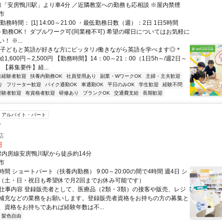
房線「安房鴨川駅」より車4分 ／近隣教室への勤務も応相談 ※屋内禁煙
市
務時間： [1] 14:00～21:00 ・最低勤務日数（週）：2日 1日5時間
～勤務OK！ ダブルワーク可(同業種不可) 希望の曜日についてはお気軽に
 ※...
＊子どもと英語が好きな方にピッタリ♪働きながら英語を学べます◎＊
1,600円～2,500円 【勤務時間】14：00～21：00（1日5h～/週2日～
 【募集要件】経...
未経験者歓迎
扶養内勤務OK
社員登用あり
副業・WワークOK
主婦・主夫歓迎
り
フリーター歓迎
バイク通勤OK
車通勤OK
平日のみOK
学生歓迎
経験不問
経験者歓迎
有資格者歓迎
研修あり
ブランクOK
交通費支給
長期歓迎
アルバイト・パート
者
店
円
JR内房線安房鴨川駅から徒歩約14分
市
間 ショートパート（扶養内勤務） 9:00～20:00の間で4時間 週4日 シ
（土・日・祝日も希望休で月2回までお休み可能です）
● 仕事内容 登録販売者として、医療品（2類・3類）の接客や販売、レジ
補充などの業務をお願いします。登録販売者資格をお持ちの方の募集と
、資格をお持ちであれば経験年数は不...
・髪色自由