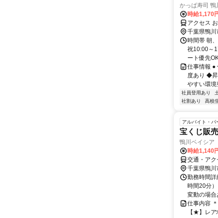
かっぱ寿司 鴨
時給1,170
アクセス 
千葉県鴨川
時間帯 朝、
祝10:00
ート優先OK★
仕事情報 
度あり ◆
やすい環境整
社員登用あり
社割あり
高校
アルバイト・パ
宝くじ販売
鴨川ベイシア
時給1,14
交通・アク
千葉県鴨川
勤務時間詳細
時間20分
変動の場合あ
仕事内容 
【★】レア