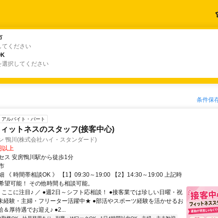
市
市
してください
K
K
を選択してください
条件保
アルバイト・パート
ィットネスのスタッフ(接客中心)
ン 鴨川(株式会社ハイ・スタンダード)
0円以上
セス 安房鴨川駅から徒歩1分
市
《 時間帯相談OK 》 【1】09:30～19:00 【2】14:30～19:00 上記時
希望可能！ その他時間も相談可能。
 ここに注目♪ ／ ●週2日～シフト応相談！ ●接客業では珍しい日曜・祝
●未経験・主婦・フリーター活躍中★ ●部活やスポーツ経験を活かせるお
＆厚待遇でお迎え♪ ●2...