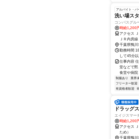
アルバイト・パ
洗い場ス
コンパスグルー
時給1,20
アクセス 
ＪＲ内房線
千葉県鴨川
勤務時間 1
して45分
仕事内容 
堂などで黙
食堂や病院
制服あり
業界
フリーター歓迎
有資格者歓迎
ドラッグス
エイジスマーチ
時給1,20
アクセス 
ため）
千葉県鴨川