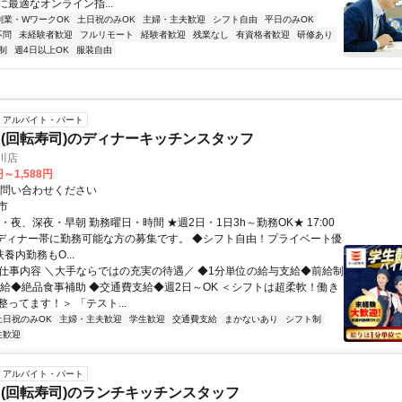
最適なオンライン指...
副業・WワークOK
土日祝のみOK
主婦・主夫歓迎
シフト自由
平日のみOK
不問
未経験者歓迎
フルリモート
経験者歓迎
残業なし
有資格者歓迎
研修あり
制
週4日以上OK
服装自由
アルバイト・パート
(回転寿司)のディナーキッチンスタッフ
川店
円～1,588円
お問い合わせください
市
・夜、深夜・早朝 勤務曜日・時間 ★週2日・1日3h～勤務OK★ 17:00
0 ※ディナー帯に勤務可能な方の募集です。 ◆シフト自由！プライベート優
扶養内勤務もO...
● 仕事内容 ＼大手ならではの充実の待遇／ ◆1分単位の給与支給◆前給制
昇給◆絶品食事補助 ◆交通費支給◆週2日～OK ＜シフトは超柔軟！働き
ってます！＞ 「テスト...
土日祝のみOK
主婦・主夫歓迎
学生歓迎
交通費支給
まかないあり
シフト制
生歓迎
アルバイト・パート
(回転寿司)のランチキッチンスタッフ