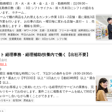
勤務曜日：月・火・水・木・金・土・日 ・勤務時間： [1] 09:00～
 ・最低勤務日数（週）：3日 シフトサイクル：前々月末日にシフトの提出を
ます。 ※チーム...
チームで棚の商品を入れ替えるカンタン作業 1日1～2店舗・週に最低3店
作業を行います。 お仕事の流れ ～曜日毎に変わる店舗へ直行～ １．売
撤去します ２．棚板を清掃し...
社員登用あり
副業・WワークOK
主婦・主夫歓迎
フリーター歓迎
給料前払いOK
歴不問
車通勤OK
平日のみOK
学生歓迎
経験不問
未経験者歓迎
経験者歓迎
ンクOK
交通費支給
長期歓迎
週2・3日からOK
シフト制
ト 経理事務・経理補助/扶養内で働く【出社不要】
式会社
2円以上
ト
日: 稼働可能な時間について、下記3つの条件を日中（9:00-19:00の
方 * 週あたり【平日3日】 以上 * 1日あたり【連続3時間】 以上 * 週合
以上...
 弊社のお客様よりご依頼いただいている経理代行サービスの業務を、完
ルリモートでお任せします。案件ごとに複数名でチームを組んで対応す
ォローし合いながら働くことができます。...
ルリモート
在宅OK
昇給あり
ート