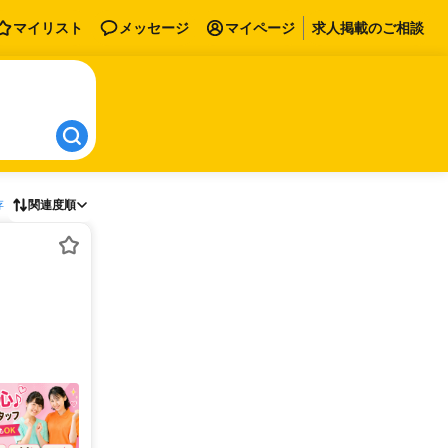
マイリスト
メッセージ
マイページ
求人掲載のご相談
存
関連度順