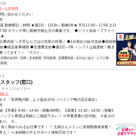
川店
円～1,270円
お問い合わせください
市
昼 勤務曜日・時間 ★週2日・1日3h～勤務OK★ 平日11:00～17:00 土日
～17:00 ※ランチ帯に勤務可能な方の募集です。 ◆シフト自由！プライベ
...
● 仕事内容 ＼大手ならではの充実の待遇／ ◆1分単位の給与支給◆前給制
昇給◆絶品食事補助 ◆交通費支給◆週2日～OK ＜シフトは超柔軟！働き
ってます！＞ 「テスト...
土日祝のみOK
主婦・主夫歓迎
学生歓迎
交通費支給
まかないあり
シフト制
生歓迎
ート
スタッフ(窓口)
 チャンスセンター
0円以上
セス 「安房鴨川駅」より徒歩15分（ベイシア鴨川店正面右）
市
 【早番】9:40～14:40（実働5時間） 【遅番】13:30～18:50（実働5
） ✅シフト希望は気軽にご相談下さい！ ※早番遅番の交代制。 ※多少の
り。 ※...
＊ 長く勤められるお仕事です！ ＊ 主婦さんメインに長期勤務者多数！
求人！ ↪ 未経験の方もサポート体制万全です！