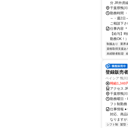
分 JR外
千葉県鴨川
勤務時間 ・勤
～・週2日
ご相談下さい！
仕事内容 
【給与】時給
勤務OK！）
制服あり
業界
資格取得支援あ
未経験者歓迎
登録販売
ベイシア 鴨川
時給1,340
アクセス 
千葉県鴨川
勤務曜日・時
フト制勤務
仕事情報 
対応、商品
なりますが
シフト制
髪型