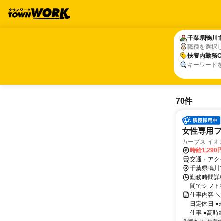
千葉県
千葉県
鴨川
鴨川
職種を選択
扶養内勤務O
扶養内勤務O
キーワード
70件
女性専用フ
カーブス イオ
時給1,29
交通・アク
千葉県鴨川
勤務時間詳細 
間でシフト
仕事内容 ＼
日定休日 
仕事 ●高時給