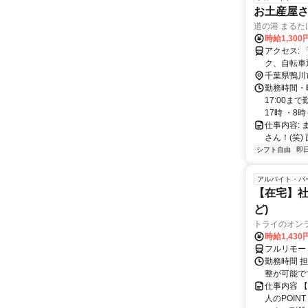
お土産屋
道の港 まるた
時給1,300
アクセス: 「安房鴨川駅」から車で10分 「安房天津駅」から車で7分 ※車、バイ
ク、自転車
千葉県鴨川
勤務時間・曜
17:00ま
17時 ・8時～
仕事内容:
さん！(笑) 面接
シフト自由
即
アルバイト・パ
【在宅】社
ど)
トライのオン
時給1,430
フルリモー
勤務時間 
整が可能で
仕事内容 
人のPOIN