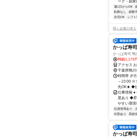
ーク・副業に
週1日からOK
転勤なし
経験
在宅OK
シフト
同じ企業の求人
かっぱ寿司
かっぱ寿司 鴨
時給1,170
アクセス 
千葉県鴨川
時間帯 夕方
～23:0
先OK★ ◆
仕事情報 
度あり ◆
やすい環境整
社員登用あり
社割あり
高校
かっぱ寿司