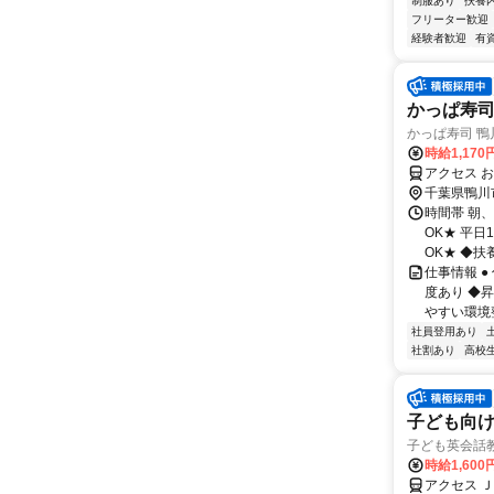
制服あり
扶養
フリーター歓迎
経験者歓迎
有
かっぱ寿司
かっぱ寿司 鴨
時給1,170
アクセス 
千葉県鴨川
時間帯 朝
OK★ 平日1
OK★ ◆扶養
仕事情報 
度あり ◆
やすい環境整
社員登用あり
社割あり
高校
子ども向
子ども英会話
時給1,600
アクセス 