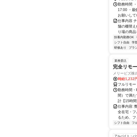
勤務時間 ・
17:00
お願いしてい
仕事内容 
舗の棚替え
り場の商品を
扶養内勤務OK
シフト自由
学
研修あり
ブラ
業務委託
完全リモー
メリービズ株
時給1,23
フルリモー
勤務時間・曜
間）で満たす
計【15時間】
仕事内容:
全在宅・フ
るため、フ
シフト自由
フ
アルバイト・パ