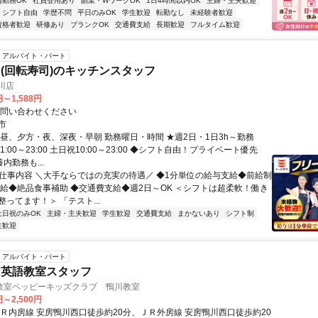
内勤務OK
社員登用あり
副業・WワークOK
1日4時間以内OK
主婦・主夫歓迎
シフト自由
学歴不問
平日のみOK
学生歓迎
転勤なし
未経験者歓迎
資格者歓迎
研修あり
ブランクOK
交通費支給
長期歓迎
フルタイム歓迎
アルバイト・パート
(回転寿司)のキッチンスタッフ
川店
円～1,588円
お問い合わせください
市
、昼、夕方・夜、深夜・早朝 勤務曜日・時間 ★週2日・1日3h～勤務
1:00～23:00 土日祝10:00～23:00 ◆シフト自由！プライベート優先
内勤務も...
● 仕事内容 ＼大手ならではの充実の待遇／ ◆1分単位の給与支給◆前給制
昇給◆絶品食事補助 ◆交通費支給◆週2日～OK ＜シフトは超柔軟！働き
ってます！＞ 「テスト...
土日祝のみOK
主婦・主夫歓迎
学生歓迎
交通費支給
まかないあり
シフト制
生歓迎
アルバイト・パート
け英語教室スタッフ
教室ペッピーキッズクラブ 鴨川教室
円～2,500円
ＪＲ内房線 安房鴨川西口徒歩約20分、ＪＲ外房線 安房鴨川西口徒歩約20