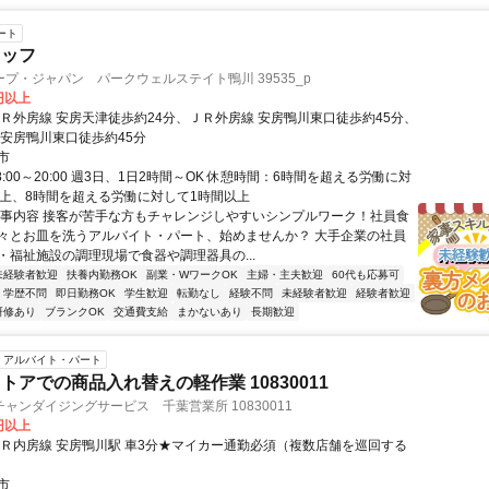
ート
タッフ
プ・ジャパン パークウェルステイト鴨川 39535_p
0円以上
ＪＲ外房線 安房天津徒歩約24分、ＪＲ外房線 安房鴨川東口徒歩約45分、
 安房鴨川東口徒歩約45分
市
8:00～20:00 週3日、1日2時間～OK 休憩時間：6時間を超える労働に対
以上、8時間を超える労働に対して1時間以上
仕事内容 接客が苦手な方もチャレンジしやすいシンプルワーク！社員食
々とお皿を洗うアルバイト・パート、始めませんか？ 大手企業の社員
・福祉施設の調理現場で食器や調理器具の...
未経験者歓迎
扶養内勤務OK
副業・WワークOK
主婦・主夫歓迎
60代も応募可
学歴不問
即日勤務OK
学生歓迎
転勤なし
経験不問
未経験者歓迎
経験者歓迎
研修あり
ブランクOK
交通費支給
まかないあり
長期歓迎
アルバイト・パート
トアでの商品入れ替えの軽作業 10830011
ャンダイジングサービス 千葉営業所 10830011
0円以上
ＪＲ内房線 安房鴨川駅 車3分★マイカー通勤必須（複数店舗を巡回する
市