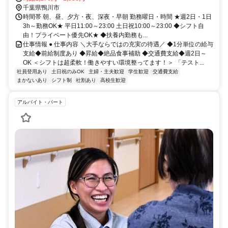
千葉県鴨川市
時間帯 朝、昼、夕方・夜、深夜・早朝 勤務曜日・時間 ★週2日・1日
3h～勤務OK★ 平日11:00～23:00 土日祝10:00～23:00 ◆シフト自
由！プライベート優先OK★ ◆扶養内勤務も...
仕事情報 ● 仕事内容 ＼大手ならではの充実の待遇／ ◆1分単位の給与
支給◆前給制度あり ◆昇給◆絶品食事補助 ◆交通費支給◆週2日～
OK ＜シフトは超柔軟！働きやすい環境整ってます！＞ 「テスト...
社員登用あり
土日祝のみOK
主婦・主夫歓迎
学生歓迎
交通費支給
まかないあり
シフト制
社割あり
高校生歓迎
アルバイト・パート