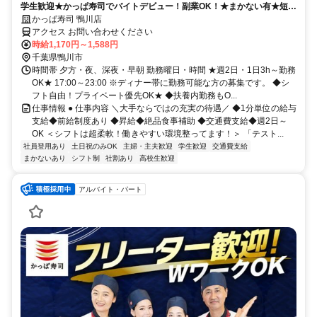
学生歓迎★かっぱ寿司でバイトデビュー！副業OK！★まかない有★短時
間OK★履歴書不要
かっぱ寿司 鴨川店
アクセス お問い合わせください
時給1,170円～1,588円
千葉県鴨川市
時間帯 夕方・夜、深夜・早朝 勤務曜日・時間 ★週2日・1日3h～勤務
OK★ 17:00～23:00 ※ディナー帯に勤務可能な方の募集です。 ◆シ
フト自由！プライベート優先OK★ ◆扶養内勤務もO...
仕事情報 ● 仕事内容 ＼大手ならではの充実の待遇／ ◆1分単位の給与
支給◆前給制度あり ◆昇給◆絶品食事補助 ◆交通費支給◆週2日～
OK ＜シフトは超柔軟！働きやすい環境整ってます！＞ 「テスト...
社員登用あり
土日祝のみOK
主婦・主夫歓迎
学生歓迎
交通費支給
まかないあり
シフト制
社割あり
高校生歓迎
アルバイト・パート