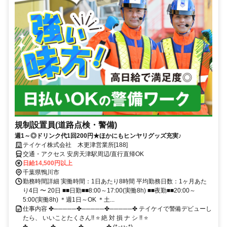
規制設置員(道路点検・警備)
週1～◎ドリンク代1回200円★ほかにもヒンヤリグッズ充実♪
テイケイ株式会社 木更津営業所[188]
交通・アクセス 安房天津駅周辺/直行直帰OK
日給14,500円以上
千葉県鴨川市
勤務時間詳細 実働時間：1日あたり8時間 平均勤務日数：1ヶ月あた
り4日 〜 20日 ■■日勤■■8:00～17:00(実働8h) ■■夜勤■■20:00～
5:00(実働8h) ＊週1日～OK ＊土...
仕事内容 ✤─────✤─────✤─────✤ テイケイで警備デビューし
たら、 いいことたくさん!! ⭐ 絶 対 損 ナ シ !! ⭐
✤─────✤─────✤─────✤ (*･ω･*)...