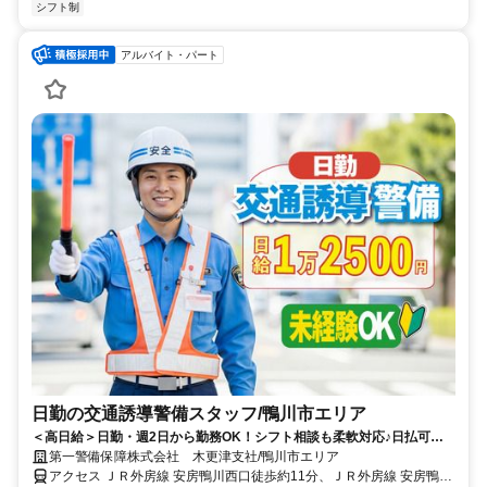
シフト制
アルバイト・パート
日勤の交通誘導警備スタッフ/鴨川市エリア
＜高日給＞日勤・週2日から勤務OK！シフト相談も柔軟対応♪日払可◎
未経験歓迎★
第一警備保障株式会社 木更津支社/鴨川市エリア
アクセス ＪＲ外房線 安房鴨川西口徒歩約11分、ＪＲ外房線 安房鴨川