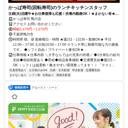
かっぱ寿司(回転寿司)のランチキッチンスタッフ
主婦(夫)活躍中★お仕事復帰も応援！扶養内勤務OK！★まかない有★短
時間OK★履歴書不要
かっぱ寿司 鴨川店
アクセス お問い合わせください
時給1,170円～1,270円
千葉県鴨川市
時間帯 朝、昼 勤務曜日・時間 ★週2日・1日3h～勤務OK★ 平日
11:00～17:00 土日祝10:00～17:00 ※ランチ帯に勤務可能な方の募集
です。 ◆シフト自由！プライベート優先OK★...
仕事情報 ● 仕事内容 ＼大手ならではの充実の待遇／ ◆1分単位の給与
支給◆前給制度あり ◆昇給◆絶品食事補助 ◆交通費支給◆週2日～
OK ＜シフトは超柔軟！働きやすい環境整ってます！＞ 「テスト...
社員登用あり
土日祝のみOK
主婦・主夫歓迎
学生歓迎
交通費支給
まかないあり
シフト制
社割あり
高校生歓迎
アルバイト・パート