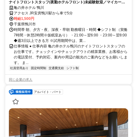
ナイトフロントスタッフ(夜勤ホテルフロント)未経験歓迎／マイカー通
勤可【正社員登用制度あり】
亀の井ホテル 鴨川
アクセス JR安房鴨川駅から車で5分
時給1,500円
千葉県鴨川市
時間帯 朝、夕方・夜、深夜・早朝 勤務曜日・時間 ◆シフト制 （実働
7時間・休憩2時間※仮眠室あり） ・21:00～翌6:00 ・23:00～翌8:00
◆週3日以上できる方 ※試用期間中は、業...
仕事情報 ● 仕事内容 亀の井ホテル鴨川のナイトフロントスタッフの
お仕事です。チェックインやチェックアウトの精算業務、お客様から
の電話受付、予約対応、案内や周辺の観光のご案内などをお願いしま
す。 ま...
社員登用あり
固定時間制
交通費支給
シフト制
同じ企業の求人
アルバイト・パート