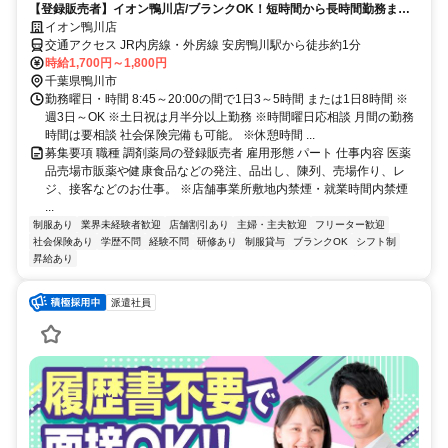
【登録販売者】イオン鴨川店/ブランクOK！短時間から長時間勤務まで
多様な働き方をご用意♪
イオン鴨川店
交通アクセス JR内房線・外房線 安房鴨川駅から徒歩約1分
時給1,700円～1,800円
千葉県鴨川市
勤務曜日・時間 8:45～20:00の間で1日3～5時間 または1日8時間 ※
週3日～OK ※土日祝は月半分以上勤務 ※時間曜日応相談 月間の勤務
時間は要相談 社会保険完備も可能。 ※休憩時間 ...
募集要項 職種 調剤薬局の登録販売者 雇用形態 パート 仕事内容 医薬
品売場市販薬や健康食品などの発注、品出し、陳列、売場作り、レ
ジ、接客などのお仕事。 ※店舗事業所敷地内禁煙・就業時間内禁煙
...
制服あり
業界未経験者歓迎
店舗割引あり
主婦・主夫歓迎
フリーター歓迎
社会保険あり
学歴不問
経験不問
研修あり
制服貸与
ブランクOK
シフト制
昇給あり
派遣社員