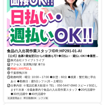
食品の入出荷作業スタッフ/DR:HP291-01-AI
【公式】急募!!最短翌日からの勤務も可!!◆日払い・週払いOK!!◆履歴書
不要◆週休2日◆残業ほぼなし◆正社員登用制度あり
株式会社ドライブトライブ
アクセス: 安房鴨川駅 車7分
時給1,500円以上
千葉県鴨川市
勤務時間・曜日: 10:00～17:00 ◆休憩：60分 ◆残業：繁忙期に早出
あり ◆勤務日：週5日シフト(月～土曜日)
仕事内容: ※電話応募大歓迎※ TEL：050-5447-0940 スピード対応し
ます!! 冷凍・冷蔵倉庫内で食品の入出荷作業スタッフ ◆20代活躍中
◆30代活躍中 ◆40代活躍中
社員登用あり
即日勤務OK
シフト制