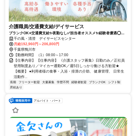
介護職員/交通費支給/デイサービス
ブランクOK⭐️交通費支給✨夜勤なし✅️担当者オススメ✨経験者優遇⭕️車
通勤ＯＫ
千の風・清澄 デイサービスセンター
月給192,960円～206,800円
千葉県鴨川市
【勤務時間】 （1）08:00～17:00
【仕事内容】 【仕事内容】 《介護スタッフ募集》日勤のみ／正社員
登用制度あり／マイカー通勤OK／週5日しっかり働ける方歓迎★
【概要】 ●利用者様の食事・入浴・排泄の介助、 健康管理、 日常生
活動作...
長期
フリーター歓迎
大量募集
学歴不問
経験者歓迎
ブランクOK
シフト制
昇給あり
アルバイト・パート