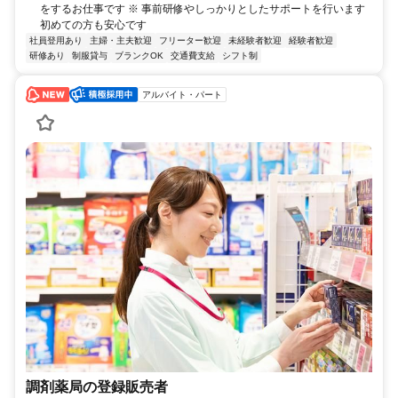
をするお仕事です ※ 事前研修やしっかりとしたサポートを行います
初めての方も安心です
社員登用あり
主婦・主夫歓迎
フリーター歓迎
未経験者歓迎
経験者歓迎
研修あり
制服貸与
ブランクOK
交通費支給
シフト制
アルバイト・パート
調剤薬局の登録販売者