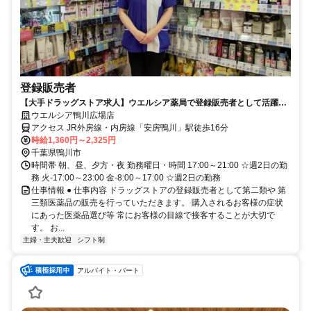
登録販売者
【大手ドラッグストア求人】ウエルシア薬局で登録販売者として活躍し
ませんか♪
ウエルシア鴨川広場店
アクセス JR外房線・内房線「安房鴨川」駅徒歩16分
時給1,360円～2,325円
千葉県鴨川市
時間帯 朝、昼、夕方・夜 勤務曜日・時間 17:00～21:00 ☆週2日の勤
務 火-17:00～23:00 金-8:00～17:00 ☆週2日の勤務
仕事情報 ● 仕事内容 ドラッグストアの登録販売者として第二類や 第
三類医薬品の販売を行っていただきます。 購入されるお客様の症状
にあった医薬品選び等 常にお客様の目線で接客することが大切で
す。 お...
主婦・主夫歓迎
シフト制
アルバイト・パート