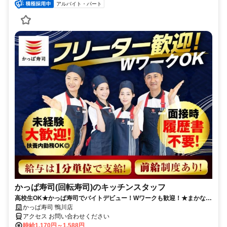
アルバイト・パート
かっぱ寿司(回転寿司)のキッチンスタッフ
高校生OK★かっぱ寿司でバイトデビュー！Wワークも歓迎！★まかない
有★短時間OK★履歴書不要
かっぱ寿司 鴨川店
アクセス お問い合わせください
時給1,170円～1,588円