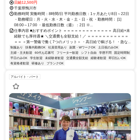
西口徒歩約11分、ＪＲ内房線 太海徒歩約53分 直行直帰OK＊交通費
日給12,500円
全額支給＊
千葉県鴨川市
勤務時間 実働時間：8時間/日 平均勤務日数：1ヶ月あたり8日～22日
・勤務曜日：月・火・水・木・金・土・日・祝 ・勤務時間： [1]
08:00～17:00 ・最低勤務日数（週）：2日 ※...
仕事内容 ■おすすめポイント ＝＝＝＝＝＝＝＝＝＝＝＝＝ 高日給×未
経験でも厚待遇★ ＼交通費も全額支給！／ ＝＝＝＝＝＝＝＝＝＝＝
＝＝ ＜第一警備で働く7つのメリット＞ ・高日給で稼げる！ ・急な...
制服あり
扶養内勤務OK
社員登用あり
副業・WワークOK
土日祝のみOK
主婦・主夫歓迎
60代も応募可
フリーター歓迎
シフト自由
学歴不問
固定時間制
平日のみOK
学生歓迎
未経験者歓迎
交通費全額支給
経験者歓迎
即日払いOK
有資格者歓迎
研修あり
ブランクOK
アルバイト・パート