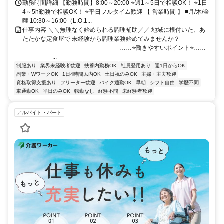
勤務時間詳細 【勤務時間】8:00～20:00 ⭐週1～5日で相談OK！ ⭐1日
4～5h勤務で相談OK！ ⭐平日フルタイム歓迎 【 営業時間 】 ■月/木/金
曜 10:30～16:00（L.O.1...
仕事内容 ＼＼無理なく始められる調理補助／／ 地域に根付いた、あ
たたかな定食屋で 未経験から調理業務始めてみませんか？
―――――――――――――――― ……⭐働きやすいポイント⭐……
―――――...
制服あり
業界未経験者歓迎
扶養内勤務OK
社員登用あり
週1日からOK
副業・WワークOK
1日4時間以内OK
土日祝のみOK
主婦・主夫歓迎
資格取得支援あり
フリーター歓迎
バイク通勤OK
早朝
シフト自由
学歴不問
車通勤OK
平日のみOK
転勤なし
経験不問
未経験者歓迎
アルバイト・パート