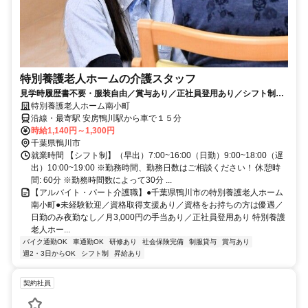
特別養護老人ホームの介護スタッフ
見学時履歴書不要・服装自由／賞与あり／正社員登用あり／シフト制／
働き方相談可／交通費支給あり／社食あり／制服貸与／資格取得支援あ
特別養護老人ホーム南小町
り
沿線・最寄駅 安房鴨川駅から車で１５分
時給1,140円～1,300円
千葉県鴨川市
就業時間 【シフト制】（早出）7:00~16:00（日勤）9:00~18:00（遅
出）10:00~19:00 ※勤務時間、勤務日数はご相談ください！ 休憩時
間: 60分 ※勤務時間数によって30分 ...
【アルバイト・パート介護職】●千葉県鴨川市の特別養護老人ホーム
南小町●未経験歓迎／資格取得支援あり／資格をお持ちの方は優遇／
日勤のみ夜勤なし／月3,000円の手当あり／正社員登用あり 特別養護
老人ホー...
バイク通勤OK
車通勤OK
研修あり
社会保険完備
制服貸与
賞与あり
週2・3日からOK
シフト制
昇給あり
契約社員