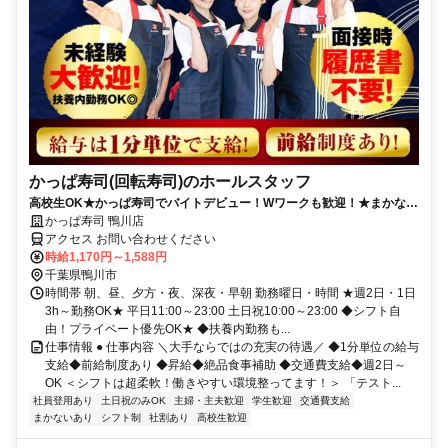
かっぱ寿司(回転寿司)のホールスタッフ
高校生OK★かっぱ寿司でバイトデビュー！Wワークも歓迎！★まかない
有★短時間OK★履歴書不要
かっぱ寿司 鴨川店
アクセス お問い合わせください
時給1,170円～1,588円
千葉県鴨川市
時間帯 朝、昼、夕方・夜、深夜・早朝 勤務曜日・時間 ★週2日・1日
3h～勤務OK★ 平日11:00～23:00 土日祝10:00～23:00 ◆シフト自
由！プライベート優先OK★ ◆扶養内勤務も...
仕事情報 ● 仕事内容 ＼大手ならではの充実の待遇／ ◆1分単位の給与
支給◆前給制度あり ◆昇給◆絶品食事補助 ◆交通費支給◆週2日～
OK ＜シフトは超柔軟！働きやすい環境整ってます！＞ 「テスト...
社員登用あり
土日祝のみOK
主婦・主夫歓迎
学生歓迎
交通費支給
まかないあり
シフト制
社割あり
高校生歓迎