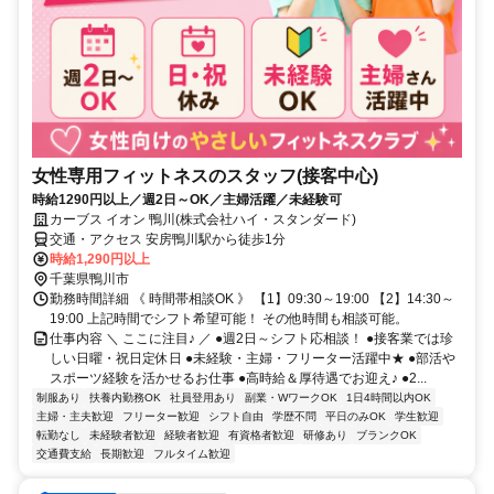
女性専用フィットネスのスタッフ(接客中心)
時給1290円以上／週2日～OK／主婦活躍／未経験可
カーブス イオン 鴨川(株式会社ハイ・スタンダード)
交通・アクセス 安房鴨川駅から徒歩1分
時給1,290円以上
千葉県鴨川市
勤務時間詳細 《 時間帯相談OK 》 【1】09:30～19:00 【2】14:30～
19:00 上記時間でシフト希望可能！ その他時間も相談可能。
仕事内容 ＼ ここに注目♪ ／ ●週2日～シフト応相談！ ●接客業では珍
しい日曜・祝日定休日 ●未経験・主婦・フリーター活躍中★ ●部活や
スポーツ経験を活かせるお仕事 ●高時給＆厚待遇でお迎え♪ ●2...
制服あり
扶養内勤務OK
社員登用あり
副業・WワークOK
1日4時間以内OK
主婦・主夫歓迎
フリーター歓迎
シフト自由
学歴不問
平日のみOK
学生歓迎
転勤なし
未経験者歓迎
経験者歓迎
有資格者歓迎
研修あり
ブランクOK
交通費支給
長期歓迎
フルタイム歓迎