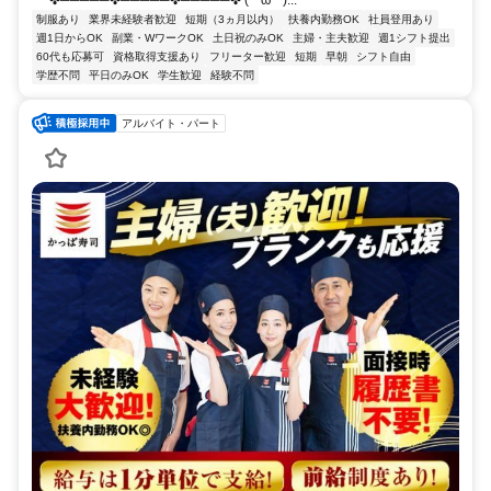
制服あり
業界未経験者歓迎
短期（3ヵ月以内）
扶養内勤務OK
社員登用あり
週1日からOK
副業・WワークOK
土日祝のみOK
主婦・主夫歓迎
週1シフト提出
60代も応募可
資格取得支援あり
フリーター歓迎
短期
早朝
シフト自由
学歴不問
平日のみOK
学生歓迎
経験不問
アルバイト・パート