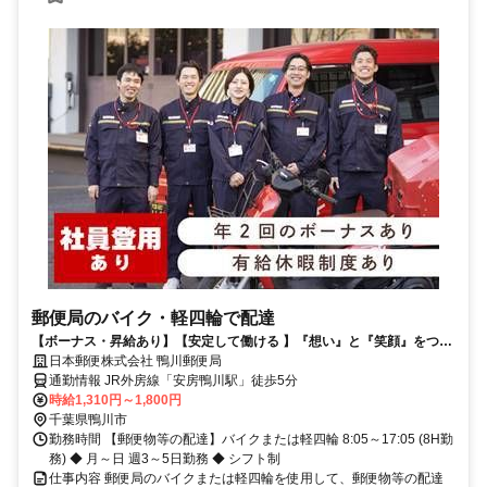
郵便局のバイク・軽四輪で配達
【ボーナス・昇給あり】【安定して働ける 】『想い』と『笑顔』をつな
ぐお仕事してみませんか？
日本郵便株式会社 鴨川郵便局
通勤情報 JR外房線「安房鴨川駅」徒歩5分
時給1,310円～1,800円
千葉県鴨川市
勤務時間 【郵便物等の配達】バイクまたは軽四輪 8:05～17:05 (8H勤
務) ◆ 月～日 週3～5日勤務 ◆ シフト制
仕事内容 郵便局のバイクまたは軽四輪を使用して、郵便物等の配達