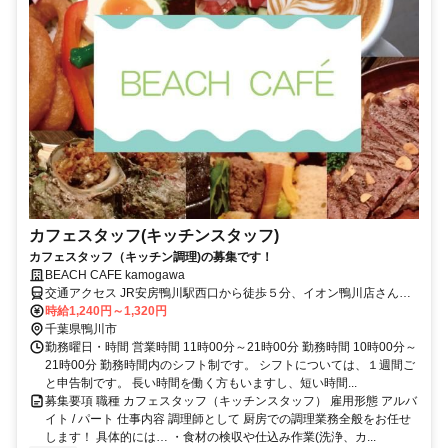
カフェスタッフ(キッチンスタッフ)
カフェスタッフ（キッチン調理)の募集です！
BEACH CAFE kamogawa
交通アクセス JR安房鴨川駅西口から徒歩５分、イオン鴨川店さん近
くです。 車・バイク・自転車通勤OK！従業員専用駐車場がございま
時給1,240円～1,320円
す。
千葉県鴨川市
勤務曜日・時間 営業時間 11時00分～21時00分 勤務時間 10時00分～
21時00分 勤務時間内のシフト制です。 シフトについては、１週間ご
と申告制です。 長い時間を働く方もいますし、短い時間...
募集要項 職種 カフェスタッフ（キッチンスタッフ） 雇用形態 アルバ
イト / パート 仕事内容 調理師として 厨房での調理業務全般をお任せ
します！ 具体的には… ・食材の検収や仕込み作業(洗浄、カ...