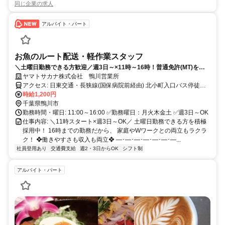
同じ企業の求人
アルバイト・パート
お魚のルート配送・軽作業スタッフ
＼土曜日勤務できる方歓迎／週3日～×11時～16時！普通免許(MT)を活
かせる！まかない・社員登用など働きやすさも待遇もバッチリ！
ヤマトサカナ株式会社 鴨川営業所
アクセス: 日東交通・長狭線(国保病院前経由) 北小町入口バス停徒歩
時給1,200円
13分 ※車・バイク・自転車通勤OK（駐車場完備）
千葉県鴨川市
勤務時間・曜日: 11:00～16:00 ✅勤務曜日：月火木金土 ✅週3日～OK
仕事内容: ＼11時スタート×週3日～OK／ 土曜日勤務できる方を積極
採用中！ 16時までの勤務だから、 家庭やWワークとの両立もラクラ
ク！ ❖働きやすさも収入も両立❖ ―･―･―･―･―･―･―...
社員登用あり
交通費支給
週2・3日からOK
シフト制
アルバイト・パート