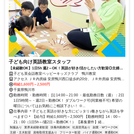
子ども向け英語教室スタッフ
【未経験OK】1日5h 週2～OK！英語が好き/活かしたい方歓迎◎主婦
(夫)/学生も活躍中！
子ども英会話教室ペッピーキッズクラブ 鴨川教室
アクセス ＪＲ内房線 安房鴨川西口徒歩約20分、ＪＲ外房線 安房鴨川
西口徒歩約20分 JR外房線「安房鴨川駅」より車4分 ／近隣教室への
時給1,600円～2,500円
勤務も応相談 ※屋内禁煙
千葉県鴨川市
勤務時間 ・勤務時間： [1] 14:00～21:00 ・最低勤務日数（週）：2日
1日5時間～・週2日～勤務OK！ ダブルワーク可(同業種不可) 希望の
曜日についてはお気軽にご相談下さい！ ※...
仕事内容 ＊子どもと英語が好きな方にピッタリ♪働きながら英語を学
べます◎＊ 【給与】時給1,600円～2,500円 【勤務時間】14：00～
21：00（1日5h～/週2日～勤務OK！） 【募集要件】経...
制服あり
業界未経験者歓迎
扶養内勤務OK
社員登用あり
副業・WワークOK
主婦・主夫歓迎
資格取得支援あり
フリーター歓迎
バイク通勤OK
車通勤OK