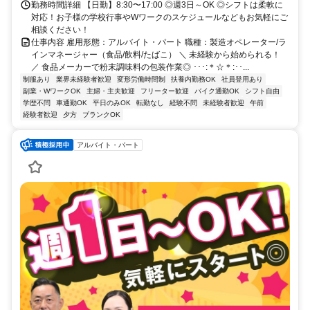
勤務時間詳細 【日勤】8:30〜17:00 ◎週3日～OK ◎シフトは柔軟に
対応！お子様の学校行事やWワークのスケジュールなどもお気軽にご
相談ください！
仕事内容 雇用形態：アルバイト・パート 職種：製造オペレーター/ラ
インマネージャー（食品/飲料/たばこ） ＼ 未経験から始められる！
／ 食品メーカーで粉末調味料の包装作業◎ ･･･:＊☆＊:･･...
制服あり
業界未経験者歓迎
変形労働時間制
扶養内勤務OK
社員登用あり
副業・WワークOK
主婦・主夫歓迎
フリーター歓迎
バイク通勤OK
シフト自由
学歴不問
車通勤OK
平日のみOK
転勤なし
経験不問
未経験者歓迎
午前
経験者歓迎
夕方
ブランクOK
アルバイト・パート