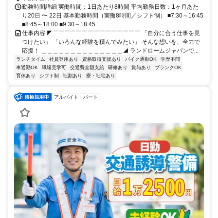
勤務時間詳細 実働時間：1日あたり8時間 平均勤務日数：1ヶ月あた
り20日 〜 22日 基本勤務時間（実働8時間／シフト制） ■7:30～16:45
■8:45～18:00 ■9:30～18:45 ...
仕事内容 ◤￣￣￣￣￣￣￣￣￣￣￣￣￣￣￣ 「自分に合う仕事を見
つけたい」 「いろんな経験を積んでみたい」 そんな想いを、全力で
応援！ ＿＿＿＿＿＿＿＿＿＿＿＿＿＿◢ ランドロームジャパンで...
ランチタイム
社員登用あり
資格取得支援あり
バイク通勤OK
学歴不問
車通勤OK
職場見学可
交通費全額支給
研修あり
賞与あり
ブランクOK
育休あり
シフト制
社割あり
寮・社宅あり
アルバイト・パート