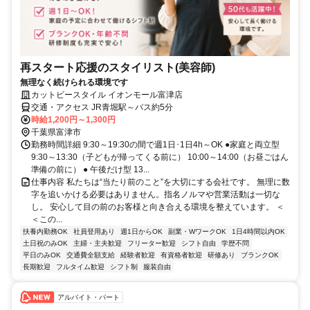
再スタート応援のスタイリスト(美容師)
無理なく続けられる環境です
カットビースタイル イオンモール富津店
交通・アクセス JR青堀駅～バス約5分
時給1,200円～1,300円
千葉県富津市
勤務時間詳細 9:30～19:30の間で週1日･1日4h～OK ●家庭と両立型
9:30～13:30（子どもが帰ってくる前に） 10:00～14:00（お昼ごはん
準備の前に） ● 午後だけ型 13...
仕事内容 私たちは“当たり前のこと”を大切にする会社です。 無理に数
字を追いかける必要はありません。指名ノルマや営業活動は一切な
し。 安心して目の前のお客様と向き合える環境を整えています。 ＜
＜この...
扶養内勤務OK
社員登用あり
週1日からOK
副業・WワークOK
1日4時間以内OK
土日祝のみOK
主婦・主夫歓迎
フリーター歓迎
シフト自由
学歴不問
平日のみOK
交通費全額支給
経験者歓迎
有資格者歓迎
研修あり
ブランクOK
長期歓迎
フルタイム歓迎
シフト制
服装自由
アルバイト・パート