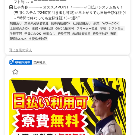
フト制 .｡｡.⭐ ￣￣￣￣￣￣￣￣￣...
仕事内容 ┉┉┉⭐ オススメPOINT! ⭐┉┉┉ ✅日払いシステムあり！
(専用システムで24時間引き出し可能) ✅早上がりでも日給全額保証 (4
～5時間で終わっても全額保証！) ✅週2日...
制服あり
業界未経験者歓迎
扶養内勤務OK
社員登用あり
副業・WワークOK
土日祝のみOK
主婦・主夫歓迎
60代も応募可
フリーター歓迎
早朝
シフト自由
学歴不問
平日のみOK
転勤なし
経験不問
未経験者歓迎
経験者歓迎
夜間
即日払いOK
有資格者歓迎
同じ企業の求人
契約社員