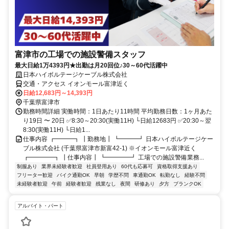
富津市の工場での施設警備スタッフ
最大日給1万4393円★出勤は月20回位♪30～60代活躍中
日本ハイボルテージケーブル株式会社
交通・アクセス イオンモール富津近く
日給12,683円～14,393円
千葉県富津市
勤務時間詳細 実働時間：1日あたり11時間 平均勤務日数：1ヶ月あた
り19日 〜 20日 ✅8:30～20:30(実働11H) └日給12683円 ✅20:30～翌
8:30(実働11H) └日給1...
仕事内容 ┏━━━┓ ┃勤務地┃ ┗━━━┛ 日本ハイボルテージケー
ブル株式会社 (千葉県富津市新富42-1) ※イオンモール富津近く
┏━━━━┓ ┃仕事内容┃ ┗━━━━┛ 工場での施設警備業務...
制服あり
業界未経験者歓迎
社員登用あり
60代も応募可
資格取得支援あり
フリーター歓迎
バイク通勤OK
早朝
学歴不問
車通勤OK
転勤なし
経験不問
未経験者歓迎
午前
経験者歓迎
残業なし
夜間
研修あり
夕方
ブランクOK
アルバイト・パート