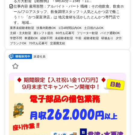
る方大歓迎 【勤務例】 ・9時30分～15時 ・11...
仕事内容 雇用形態：アルバイト・パート 職種：その他飲食、飲食ホ
ール/フロアスタッフ、飲食調理スタッフ ✨人気とんかつ店で働こ
う！✨ 「かつ菜富津店」は 地元食材を活かしたとんかつ専門店で
す。 地域...
業界未経験者歓迎
扶養内勤務OK
1日4時間以内OK
土日祝のみOK
主婦・主夫歓迎
週1シフト提出
60代も応募可
フリーター歓迎
バイク通勤OK
学歴不問
車通勤OK
経験不問
未経験者歓迎
午前
経験者歓迎
研修あり
夕方
ブランクOK
70代も応募可
交通費支給
派遣社員