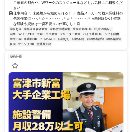
ご家庭の都合や、Wワークのスケジュールなどもお気軽にご相談くだ
さい！
仕事内容 ＼ 未経験から始められる！ ／ 食品メーカーで粉末調味料の
包装作業◎ ･･･:＊☆＊:･･･････:＊☆＊:･･･････:＊ ⭐未経験OK！特別
な経験や資格は一切不要 ⭐力仕事なし！袋...
制服あり
業界未経験者歓迎
変形労働時間制
扶養内勤務OK
社員登用あり
副業・WワークOK
主婦・主夫歓迎
フリーター歓迎
バイク通勤OK
シフト自由
学歴不問
車通勤OK
平日のみOK
転勤なし
経験不問
未経験者歓迎
経験者歓迎
夜間
ブランクOK
交通費支給
契約社員