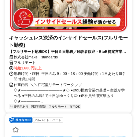
キャッシュレス決済のインサイドセールス(フルリモー
ト勤務)
【フルリモート勤務OK】平日５日勤務／経験者歓迎・BtoB提案営業で
スキルアップ
株式会社make standards
フルリモート
時給1,600円以上
勤務時間・曜日: 平日のみ 9：00～18：00 実働時間：1日あたり8時
間 休憩1時間
仕事内容: ＼＼在宅型リモートワーク ／／
◇★───────────────★◇ ●BtoB提案営業の基礎～実践が学
べる ●平日のみ週5で土日はゆっくり◎ ●正社員登用実績あり
◇★───────...
社員登用あり
固定時間制
フルリモート
在宅OK
アルバイト・パート