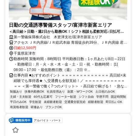
日勤の交通誘導警備スタッフ/富津市新富エリア
＜高日給＞日勤・週2日から勤務OK！シフト相談も柔軟対応♪日払可◎
未経験歓迎★
第一警備保障株式会社 木更津支社/富津市新富エリア
アクセス ＪＲ内房線/ＪＲ総武本線 青堀徒歩約39分、ＪＲ内房線 君津
南口徒歩約79分、ＪＲ内房線 君津南口徒歩約79分 直行直帰OK＊交
日給12,500円
通費全額支給＊
千葉県富津市
勤務時間 実働時間：8時間/日 平均勤務日数：1ヶ月あたり8日～22日
・勤務曜日：月・火・水・木・金・土・日・祝 ・勤務時間： [1]
08:00～17:00 ・最低勤務日数（週）：2日 ※...
仕事内容 ■おすすめポイント ＝＝＝＝＝＝＝＝＝＝＝＝＝ 高日給×未
経験でも厚待遇★ ＼交通費も全額支給！／ ＝＝＝＝＝＝＝＝＝＝＝
＝＝ ＜第一警備で働く7つのメリット＞ ・高日給で稼げる！ ・急な...
制服あり
扶養内勤務OK
社員登用あり
副業・WワークOK
土日祝のみOK
主婦・主夫歓迎
60代も応募可
フリーター歓迎
シフト自由
学歴不問
固定時間制
平日のみOK
学生歓迎
未経験者歓迎
交通費全額支給
経験者歓迎
即日払いOK
有資格者歓迎
研修あり
ブランクOK
アルバイト・パート