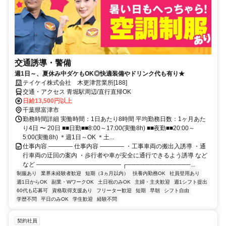
交通誘導・警備
週1日～、夏休み中ダケもOK◎快適装備やドリンク代も有り★
テイケイ株式会社 木更津営業所[188]
交通・アクセス 青堀駅周辺/直行直帰OK
日給13,500円以上
千葉県富津市
勤務時間詳細 実働時間：1日あたり8時間 平均勤務日数：1ヶ月あた
り4日 〜 20日 ■■日勤■■8:00～17:00(実働8h) ■■夜勤■■20:00～
5:00(実働8h) ＊週1日～OK ＊土...
仕事内容 ―――― 仕事内容 ―――― ・工事車両の搬出入誘導 ・通
行車両の迂回の案内 ・歩行者や車が安全に通行できるよう誘導 など
など ―――――――――――――― ┌──────────────...
制服あり
業界未経験者歓迎
短期（3ヵ月以内）
扶養内勤務OK
社員登用あり
週1日からOK
副業・WワークOK
土日祝のみOK
主婦・主夫歓迎
週1シフト提出
60代も応募可
資格取得支援あり
フリーター歓迎
短期
早朝
シフト自由
学歴不問
平日のみOK
学生歓迎
経験不問
契約社員