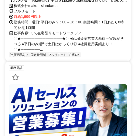
【フルリモート勤務OK】平日５日勤務／法律知識ゼロでOK！BtoBスキ
ルが身につく営業職
株式会社make standards
フルリモート
時給1,600円以上
勤務時間・曜日: 平日のみ 9：00～18：00 実働時間：1日あたり8時
間 休憩1時間
仕事内容: ＼＼在宅型リモートワーク ／／
◇★───────────────★◇ ●BtoB提案営業の基礎～実践が学
べる ●平日のみ週5で土日はゆっくり◎ ●社員登用実績あり！
◇★───────...
社員登用あり
固定時間制
フルリモート
在宅OK
業務委託