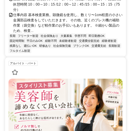
休憩時間 10：00～10：15 /12：00～12：45 /15：00～15：15（75
分）
仕事内容 基本検査業務。顕微鏡を使用し、数ミリ〜1cm程度の小さい
金属部品検査をしていただきます。 その他、近くのプレス機の補助
作業（袋交換）など軽作業のお手伝いもあります。 ※細かい製品の
ため、検査...
長期
フリーター歓迎
社会保険あり
大量募集
学歴不問
即日勤務OK
固定時間制
平日のみOK
経験不問
未経験者歓迎
交通費全額支給
経験者歓迎
残業なし
週払いOK
研修あり
社会保険完備
ブランクOK
交通費支給
長期歓迎
フルタイム歓迎
アルバイト・パート