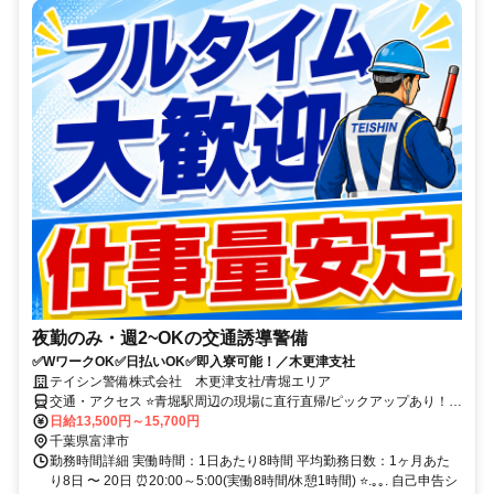
夜勤のみ・週2~OKの交通誘導警備
✅WワークOK✅日払いOK✅即入寮可能！／木更津支社
テイシン警備株式会社 木更津支社/青堀エリア
交通・アクセス ⭐青堀駅周辺の現場に直行直帰/ピックアップあり！移
動の心配は不要です♪
日給13,500円～15,700円
千葉県富津市
勤務時間詳細 実働時間：1日あたり8時間 平均勤務日数：1ヶ月あた
り8日 〜 20日 ⏰20:00～5:00(実働8時間/休憩1時間) ⭐.｡｡. 自己申告シ