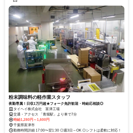
粉末調味料の軽作業スタッフ
夜勤専属！日収1万円超★フォーク免許歓迎・時給応相談◎
タイヘイ株式会社 富津工場
交通・アクセス 「青堀駅」より車で7分
時給1,280円～1,600円
千葉県富津市
勤務時間詳細 17:00〜翌1:30 ◎週3日～OK ◎シフトは柔軟に対応！