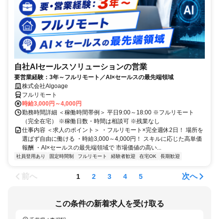
自社AIセールスソリューションの営業
要営業経験：3年～フルリモート／AI×セールスの最先端領域
株式会社Algoage
フルリモート
時給3,000円～4,000円
勤務時間詳細 ＜稼働時間帯例＞ 平日9:00～18:00 ※フルリモート
（完全在宅） ※稼働日数・時間は相談可 ※残業なし
仕事内容 ＜求人のポイント＞ ・フルリモート×完全週休2日！ 場所を
選ばず自由に働ける ・時給3,000～4,000円！ スキルに応じた高単価
報酬 ・AI×セールスの最先端領域で 市場価値の高い...
社員登用あり
固定時間制
フルリモート
経験者歓迎
在宅OK
長期歓迎
前へ
次へ
1
2
3
4
5
この条件の新着求人を受け取る