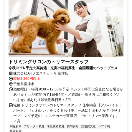
トリミングサロンのトリマースタッフ
今秋OPEN予定☆高待遇・充実の福利厚生！全国展開のペットプラスの
トリミングサロン♪
株式会社AHB エステカーサ 富津店
時給1,360円以上
千葉県富津市
勤務曜日・時間 9:30～19:30※予定 ※シフト時間は変更になる場合が
あります 上記時間内で1日4時間～／週3日～ 働き方はご相談くださ
いませ♪ 週あたり最低勤務日数：3日
職種 トリミングサロンのトリマースタッフ 仕事内容 【アルバイト・
パート】 「かわいい」をつくるお仕事、一緒にしませんか？ 今秋オ
ープニング予定の「エステカーサ富津店」でのトリマー業務です。
＜具...
制服あり
フリーター歓迎
未経験者歓迎
賞与あり
交通費支給
シフト制
昇給あり