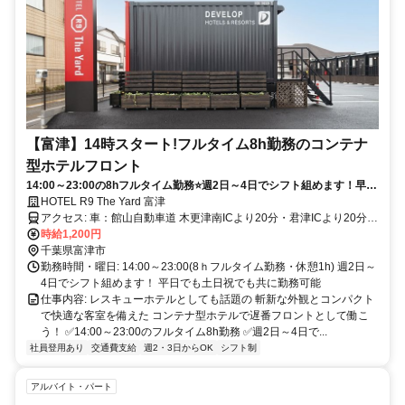
【富津】14時スタート!フルタイム8h勤務のコンテナ
型ホテルフロント
14:00～23:00の8hフルタイム勤務⭐週2日～4日でシフト組めます！早番
での勤務も可能！平日でも土日祝でも共に勤務可能
HOTEL R9 The Yard 富津
アクセス: 車：館山自動車道 木更津南ICより20分・君津ICより20分
電車：JR内房線 青堀駅よりタクシーで3分。徒歩16分 ※駐車場完備
時給1,200円
(車・バイク通勤可能)
千葉県富津市
勤務時間・曜日: 14:00～23:00(8ｈフルタイム勤務・休憩1h) 週2日～
4日でシフト組めます！ 平日でも土日祝でも共に勤務可能
仕事内容: レスキューホテルとしても話題の 斬新な外観とコンパクト
で快適な客室を備えた コンテナ型ホテルで遅番フロントとして働こ
う！ ✅14:00～23:00のフルタイム8h勤務 ✅週2日～4日で...
社員登用あり
交通費支給
週2・3日からOK
シフト制
アルバイト・パート