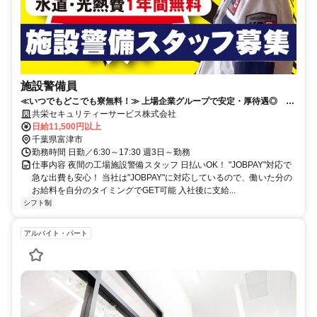
施設警備員
≪いつでもどこでも寮無料！≫ 上場企業グループで安定・厚待遇◎ 日
払ＯＫ★
共栄セキュリティーサービス株式会社
日給11,500円以上
千葉県富津市
勤務時間 日勤／6:30～17:30 週3日～勤務
仕事内容 夜間の工場施設警備スタッフ 日払いOK！ "JOBPAY"対応で
急な出費も安心！ 当社は"JOBPAY"に対応しているので、働いた分の
お給料を自分のタイミングでGET可能 入社後に支給...
シフト制
アルバイト・パート