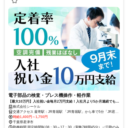
電子部品の検査・プレス機操作・軽作業
【最大10万円】入社祝い金毎月2万円支給！入社月より5か月連続でもら
株式会社シーケル
えます！／ 簡単作業／残業少ない／未経験歓迎／交通費支給／
交通アクセス 最寄駅：JR青堀駅 「JR青堀駅」から車で5分「JR君津
駅」から車で10分 「JR木更津駅」から車で20分 ※車・バイク・自転
時給1,400円～1,750円
車通勤可能※交通費支給 無料駐車場あり 通勤可能エリア 君津市全
千葉県君津市
域・木更津市・富津市・袖ケ浦市・市原市
勤務時間 固定時間制 08：30～17：30（実働7時間45分） ✅️日勤のみ