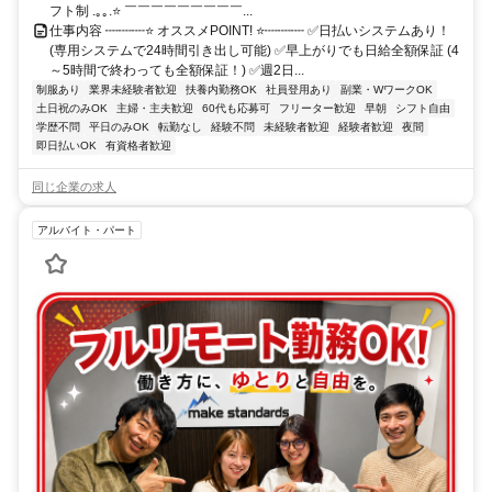
フト制 .｡｡.⭐ ￣￣￣￣￣￣￣￣￣...
仕事内容 ┉┉┉⭐ オススメPOINT! ⭐┉┉┉ ✅日払いシステムあり！
(専用システムで24時間引き出し可能) ✅早上がりでも日給全額保証 (4
～5時間で終わっても全額保証！) ✅週2日...
制服あり
業界未経験者歓迎
扶養内勤務OK
社員登用あり
副業・WワークOK
土日祝のみOK
主婦・主夫歓迎
60代も応募可
フリーター歓迎
早朝
シフト自由
学歴不問
平日のみOK
転勤なし
経験不問
未経験者歓迎
経験者歓迎
夜間
即日払いOK
有資格者歓迎
同じ企業の求人
アルバイト・パート