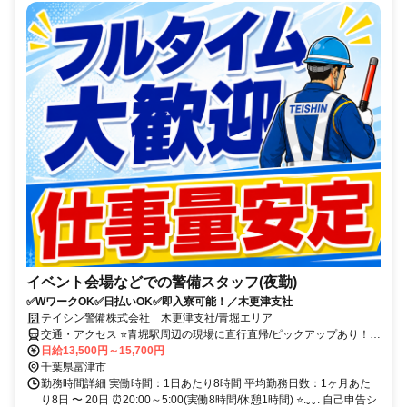
イベント会場などでの警備スタッフ(夜勤)
✅WワークOK✅日払いOK✅即入寮可能！／木更津支社
テイシン警備株式会社 木更津支社/青堀エリア
交通・アクセス ⭐青堀駅周辺の現場に直行直帰/ピックアップあり！移
動の心配は不要です♪
日給13,500円～15,700円
千葉県富津市
勤務時間詳細 実働時間：1日あたり8時間 平均勤務日数：1ヶ月あた
り8日 〜 20日 ⏰20:00～5:00(実働8時間/休憩1時間) ⭐.｡｡. 自己申告シ