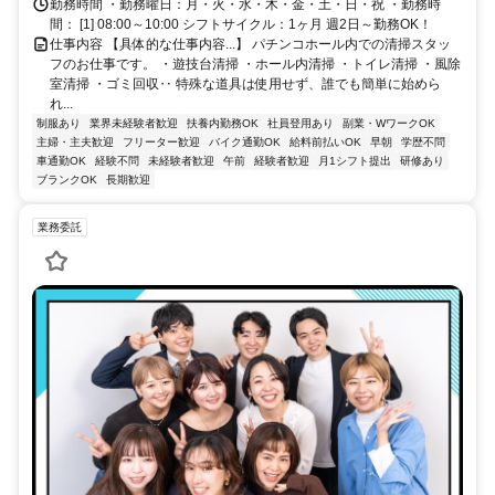
勤務時間 ・勤務曜日：月・火・水・木・金・土・日・祝 ・勤務時
間： [1] 08:00～10:00 シフトサイクル：1ヶ月 週2日～勤務OK！
仕事内容 【具体的な仕事内容...】 パチンコホール内での清掃スタッ
フのお仕事です。 ・遊技台清掃 ・ホール内清掃 ・トイレ清掃 ・風除
室清掃 ・ゴミ回収‥ 特殊な道具は使用せず、誰でも簡単に始めら
れ...
制服あり
業界未経験者歓迎
扶養内勤務OK
社員登用あり
副業・WワークOK
主婦・主夫歓迎
フリーター歓迎
バイク通勤OK
給料前払いOK
早朝
学歴不問
車通勤OK
経験不問
未経験者歓迎
午前
経験者歓迎
月1シフト提出
研修あり
ブランクOK
長期歓迎
業務委託