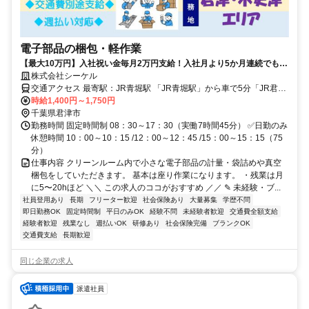
電子部品の梱包・軽作業
【最大10万円】入社祝い金毎月2万円支給！入社月より5か月連続でもら
株式会社シーケル
えます！／ 座り作業／未経験歓迎／交通費支給／
交通アクセス 最寄駅：JR青堀駅 「JR青堀駅」から車で5分「JR君津
駅」から車で10分 「JR木更津駅」から車で20分 ※車・バイク・自転
時給1,400円～1,750円
車通勤可能※交通費支給 無料駐車場あり 通勤可能エリア 君津市全
千葉県君津市
域・木更津市・富津市・袖ケ浦市・市原市
勤務時間 固定時間制 08：30～17：30（実働7時間45分） ✅️日勤のみ
休憩時間 10：00～10：15 /12：00～12：45 /15：00～15：15（75
分）
仕事内容 クリーンルーム内で小さな電子部品の計量・袋詰めや真空
梱包をしていただきます。 基本は座り作業になります。 ・残業は月
に5〜20hほど ＼＼ この求人のココがおすすめ ／／ ✎ 未経験・ブ...
社員登用あり
長期
フリーター歓迎
社会保険あり
大量募集
学歴不問
即日勤務OK
固定時間制
平日のみOK
経験不問
未経験者歓迎
交通費全額支給
経験者歓迎
残業なし
週払いOK
研修あり
社会保険完備
ブランクOK
交通費支給
長期歓迎
同じ企業の求人
派遣社員