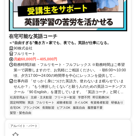
在宅可能な英語コーチ
＜“自由すぎる”働き方＞家でも、夜でも。英語が仕事になる。
90株式会社
フルリモート
月給60,000円～405,000円
勤務時間詳細 ・フルリモート・フルフレックス ※勤務時間はご希望
第一で調整しますので、お気軽にご相談ください。 ・朝6:00〜10:00
頃、夕方17:00〜24:00の時間帯を中心にレッスンを提供して...
仕事内容 「せっかく身につけた英語力、使わないまま眠らせていま
せんか？」 “もう挫折したくない”と願う人のための英語コーチングス
クール 「90 English」を運営しています。 「英語コーチ」と聞く...
社員登用あり
主婦・主夫歓迎
フリーター歓迎
学歴不問
即日勤務OK
固定時間制
英語
フルリモート
経験者歓迎
ネイルOK
有資格者歓迎
研修あり
在宅OK
ブランクOK
長期歓迎
ピアスOK
服装自由
履歴書不要
髪型・髪色自由
アルバイト・パート