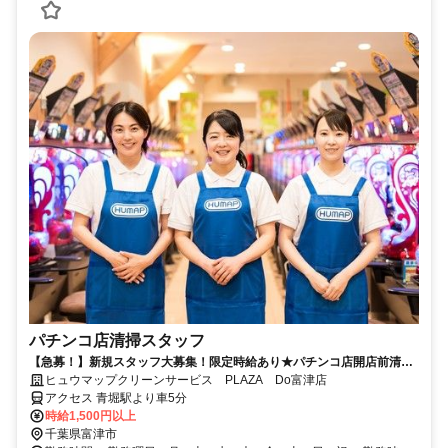
パチンコ店清掃スタッフ
【急募！】新規スタッフ大募集！限定時給あり★パチンコ店開店前清
掃！未経験大歓迎！難しい作業はありません！副業可、週2日からOK！
ヒュウマップクリーンサービス PLAZA Do富津店
空いた時間の有効活用
アクセス 青堀駅より車5分
時給1,500円以上
千葉県富津市