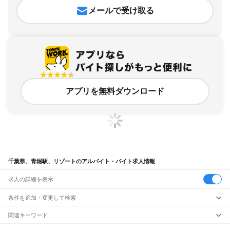
メールで受け取る
アプリを無料ダウンロード
千葉県、青堀駅、リゾートのアルバイト・バイト求人情報
求人の詳細を表示
条件を追加・変更して検索
市区町村を追加・変更
関連キーワード
完全在宅ワーク 全国
シール貼り 在宅
現在地周辺
ガチャガチャ
犬カフェ
千葉県