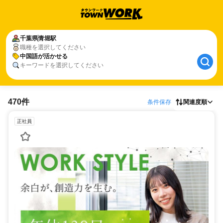
千葉県
青堀駅
職種を選択してください
中国語が活かせる
キーワードを選択してください
470件
条件保存
関連度順
正社員