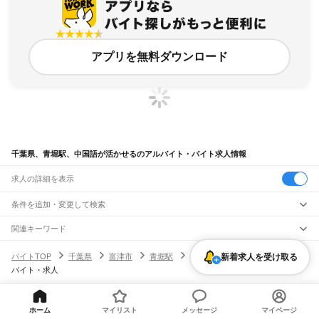
アプリを無料ダウンロード
千葉県、青堀駅、中国語が活かせるのアルバイト・バイト求人情報
求人の詳細を表示
条件を追加・変更して検索
市区町村を追加・変更
関連キーワード
完全在宅ワーク 全国
シール貼り 在宅
現在地周辺
ガチャガチャ
犬カフェ
千葉県
駅を追加・変更
新着求人を受け取る
バイトTOP
千葉県
富津市
青堀駅
中国語が活かせるのアルバイト・
千葉県
すべて
バイト・求人
千葉市
すべて
職種を追加・変更
JR武蔵野線
中央区
花見川区
稲毛区
若葉区
緑区
美浜区
南流山駅
新松戸駅
新八柱駅
東松戸駅
市川大野駅
船橋法典駅
西船橋駅
飲食・フードサービス
銚子市
市川市
船橋市
館山市
木更津市
松戸市
野田市
茂原市
成田市
佐倉市
東金市
特徴を追加・変更
飲食・フードサービス
すべて
ヘルプ・お問い合わせ
サイトマップ
利用規約・プライバシーポリシー
ホーム
マイリスト
メッセージ
マイページ
JR中央・総武線
旭市
習志野市
柏市
勝浦市
市原市
流山市
八千代市
我孫子市
鴨川市
鎌ケ谷市
ホールスタッフ
キッチンスタッフ
皿洗い・洗い場
精肉・鮮魚加工
給食調理
人気