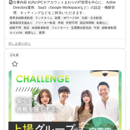
仕事内容 社内のPCやアカウントまわりのIT管理を中心に、 Active
Directory運用、SaaS（Google Workspaceなど）の設定・権限管
理、キッティングなどをご担当いただきます...
業界未経験者歓迎
ランチタイム
副業・WワークOK
主婦・主夫歓迎
資格取得支援あり
フリーター歓迎
早朝
学歴不問
固定時間制
転勤なし
経験不問
英語
未経験者歓迎
フルリモート
交通費全額支給
午前
経験者歓迎
ネイルOK
残業なし
夜間
同じ企業の求人
正社員