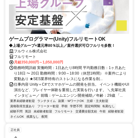
ゲームプログラマー(Unity)フルリモートOK
◆上場グループ×還元率80％以上／案件選択可◎フルリモ多数！
フルウィル株式会社
フルリモート
月給350,000円～1,050,000円
勤務時間詳細 実働時間：1日あたり8時間 平均勤務日数：1ヶ月あた
り18日 〜 20日 勤務時間：9:00～18:00（休憩1時間） ※案件により
変動あり ★SES業界特有のストレスになる作業を削...
仕事内容 Unity＋C#でスマホゲームの開発を担当。 イベント機能やUI
演出など、プレイヤー体験を重視した実装を行います。 ＼先輩社員
インタビュー／ 前職：ゲームエンジン開発補助／年齢：29歳 「...
業界未経験者歓迎
ランチタイム
副業・WワークOK
主婦・主夫歓迎
資格取得支援あり
フリーター歓迎
早朝
学歴不問
固定時間制
転勤なし
経験不問
英語
未経験者歓迎
フルリモート
交通費全額支給
午前
経験者歓迎
ネイルOK
残業なし
夜間
正社員