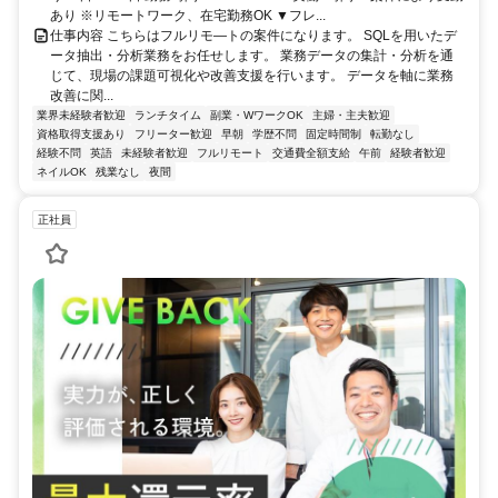
あり ※リモートワーク、在宅勤務OK ▼フレ...
仕事内容 こちらはフルリモ―トの案件になります。 SQLを用いたデ
ータ抽出・分析業務をお任せします。 業務データの集計・分析を通
じて、現場の課題可視化や改善支援を行います。 データを軸に業務
改善に関...
業界未経験者歓迎
ランチタイム
副業・WワークOK
主婦・主夫歓迎
資格取得支援あり
フリーター歓迎
早朝
学歴不問
固定時間制
転勤なし
経験不問
英語
未経験者歓迎
フルリモート
交通費全額支給
午前
経験者歓迎
ネイルOK
残業なし
夜間
正社員