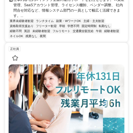
管理、SaaSアカウント管理、ライセンス棚卸、ベンダー調整、 社内
問合せ対応など、情報システム部門の一員として幅広く活躍できま
す。...
業界未経験者歓迎
ランチタイム
副業・WワークOK
主婦・主夫歓迎
資格取得支援あり
フリーター歓迎
早朝
学歴不問
固定時間制
転勤なし
経験不問
英語
未経験者歓迎
フルリモート
交通費全額支給
午前
経験者歓迎
ネイルOK
残業なし
夜間
正社員