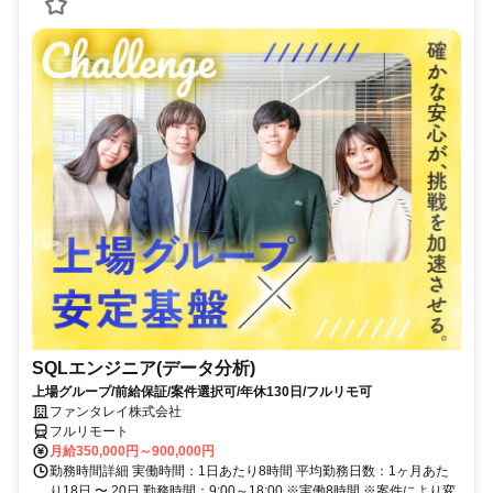
SQLエンジニア(データ分析)
上場グループ/前給保証/案件選択可/年休130日/フルリモ可
ファンタレイ株式会社
フルリモート
月給350,000円～900,000円
勤務時間詳細 実働時間：1日あたり8時間 平均勤務日数：1ヶ月あた
り18日 〜 20日 勤務時間：9:00～18:00 ※実働8時間 ※案件により変