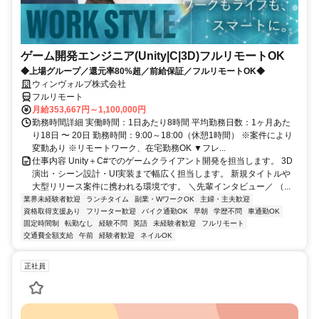
ゲーム開発エンジニア(Unity|C|3D)フルリモートOK
◆上場グループ／還元率80%超／前給保証／フルリモートOK◆
ウィンヴォルブ株式会社
フルリモート
月給353,667円～1,100,000円
勤務時間詳細 実働時間：1日あたり8時間 平均勤務日数：1ヶ月あた
り18日 〜 20日 勤務時間：9:00～18:00（休憩1時間） ※案件により
変動あり ※リモートワーク、在宅勤務OK ▼フレ...
仕事内容 Unity＋C#でのゲームクライアント開発を担当します。 3D
演出・シーン設計・UI実装まで幅広く担当します。 新規タイトルや
大型リリース案件に携われる環境です。 ＼先輩インタビュー／ （...
業界未経験者歓迎
ランチタイム
副業・WワークOK
主婦・主夫歓迎
資格取得支援あり
フリーター歓迎
バイク通勤OK
早朝
学歴不問
車通勤OK
固定時間制
転勤なし
経験不問
英語
未経験者歓迎
フルリモート
交通費全額支給
午前
経験者歓迎
ネイルOK
正社員