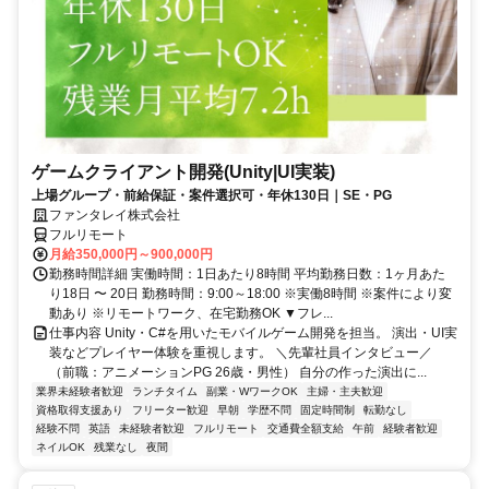
ゲームクライアント開発(Unity|UI実装)
上場グループ・前給保証・案件選択可・年休130日｜SE・PG
ファンタレイ株式会社
フルリモート
月給350,000円～900,000円
勤務時間詳細 実働時間：1日あたり8時間 平均勤務日数：1ヶ月あた
り18日 〜 20日 勤務時間：9:00～18:00 ※実働8時間 ※案件により変
動あり ※リモートワーク、在宅勤務OK ▼フレ...
仕事内容 Unity・C#を用いたモバイルゲーム開発を担当。 演出・UI実
装などプレイヤー体験を重視します。 ＼先輩社員インタビュー／
（前職：アニメーションPG 26歳・男性） 自分の作った演出に...
業界未経験者歓迎
ランチタイム
副業・WワークOK
主婦・主夫歓迎
資格取得支援あり
フリーター歓迎
早朝
学歴不問
固定時間制
転勤なし
経験不問
英語
未経験者歓迎
フルリモート
交通費全額支給
午前
経験者歓迎
ネイルOK
残業なし
夜間