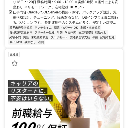
り18日 〜 20日 勤務時間：9:00～18:00 ※実働8時間 ※案件により変
動あり ※リモートワーク、在宅勤務OK ▼フレ...
仕事内容 Oracle／SQLServerの構築・保守、バックアップ設計、冗
長構成設計、チューニング、障害対応など、 DBインフラ全般に関わ
るポジションです。 長期運用中のシステムが多く、安定した環境...
業界未経験者歓迎
ランチタイム
副業・WワークOK
主婦・主夫歓迎
資格取得支援あり
フリーター歓迎
早朝
学歴不問
固定時間制
転勤なし
経験不問
英語
未経験者歓迎
フルリモート
交通費全額支給
午前
経験者歓迎
ネイルOK
残業なし
夜間
正社員