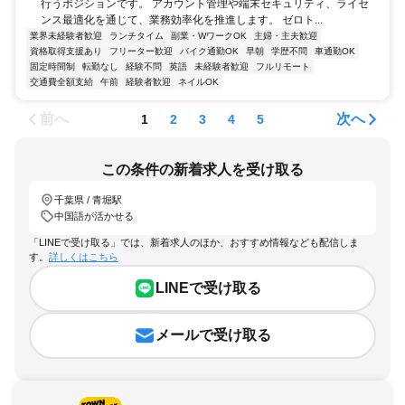
行うポジションです。 アカウント管理や端末セキュリティ、ライセ
ンス最適化を通じて、業務効率化を推進します。 ゼロト...
業界未経験者歓迎
ランチタイム
副業・WワークOK
主婦・主夫歓迎
資格取得支援あり
フリーター歓迎
バイク通勤OK
早朝
学歴不問
車通勤OK
固定時間制
転勤なし
経験不問
英語
未経験者歓迎
フルリモート
交通費全額支給
午前
経験者歓迎
ネイルOK
前へ
次へ
1
2
3
4
5
この条件の新着求人を受け取る
千葉県 / 青堀駅
中国語が活かせる
「LINEで受け取る」では、新着求人のほか、おすすめ情報なども配信しま
す。
詳しくはこちら
LINEで受け取る
メールで受け取る