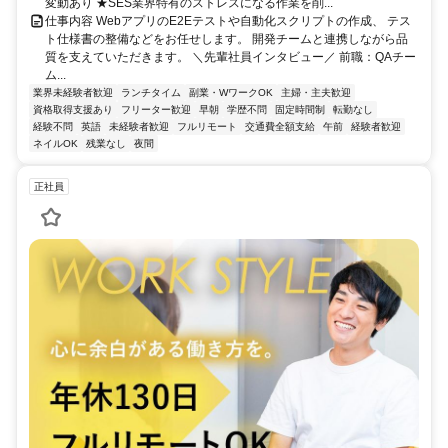
変動あり ★SES業界特有のストレスになる作業を削...
仕事内容 WebアプリのE2Eテストや自動化スクリプトの作成、 テス
ト仕様書の整備などをお任せします。 開発チームと連携しながら品
質を支えていただきます。 ＼先輩社員インタビュー／ 前職：QAチー
ム...
業界未経験者歓迎
ランチタイム
副業・WワークOK
主婦・主夫歓迎
資格取得支援あり
フリーター歓迎
早朝
学歴不問
固定時間制
転勤なし
経験不問
英語
未経験者歓迎
フルリモート
交通費全額支給
午前
経験者歓迎
ネイルOK
残業なし
夜間
正社員