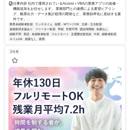
仕事内容 社内で運用されているAccess＋VBAの業務アプリの改修・
機能追加をお任せします。 業務部門との連携による要望ヒアリン
グ、帳票出力・データ集計処理の開発など、業務効率化に直結する案
件です。...
業界未経験者歓迎
ランチタイム
副業・WワークOK
主婦・主夫歓迎
資格取得支援あり
フリーター歓迎
早朝
学歴不問
固定時間制
転勤なし
経験不問
英語
未経験者歓迎
フルリモート
交通費全額支給
午前
経験者歓迎
ネイルOK
残業なし
夜間
正社員