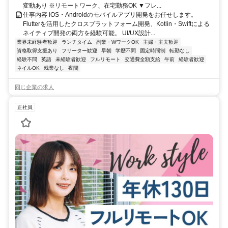
変動あり ※リモートワーク、在宅勤務OK ▼フレ...
仕事内容 iOS・Androidのモバイルアプリ開発をお任せします。
Flutterを活用したクロスプラットフォーム開発、Kotlin・Swiftによる
ネイティブ開発の両方を経験可能。 UI/UX設計...
業界未経験者歓迎
ランチタイム
副業・WワークOK
主婦・主夫歓迎
資格取得支援あり
フリーター歓迎
早朝
学歴不問
固定時間制
転勤なし
経験不問
英語
未経験者歓迎
フルリモート
交通費全額支給
午前
経験者歓迎
ネイルOK
残業なし
夜間
同じ企業の求人
正社員