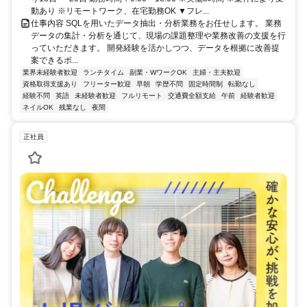
動あり ※リモートワーク、在宅勤務OK ▼フレ...
仕事内容 SQLを用いたデータ抽出・分析業務をお任せします。 業務
データの集計・分析を通じて、現場の課題整理や業務改善の支援を行
っていただきます。 開発経験を活かしつつ、データを根拠に改善提
案できるポ...
業界未経験者歓迎
ランチタイム
副業・WワークOK
主婦・主夫歓迎
資格取得支援あり
フリーター歓迎
早朝
学歴不問
固定時間制
転勤なし
経験不問
英語
未経験者歓迎
フルリモート
交通費全額支給
午前
経験者歓迎
ネイルOK
残業なし
夜間
正社員