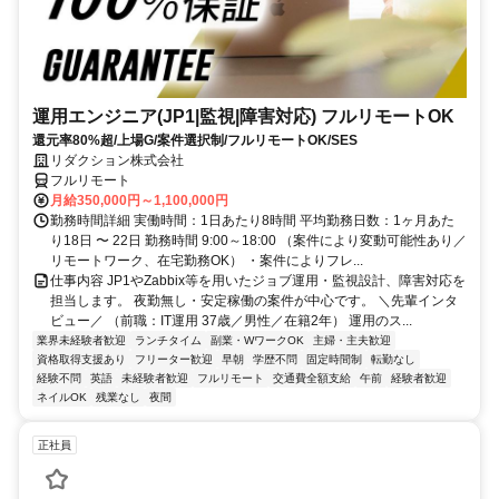
運用エンジニア(JP1|監視|障害対応) フルリモートOK
還元率80%超/上場G/案件選択制/フルリモートOK/SES
リダクション株式会社
フルリモート
月給350,000円～1,100,000円
勤務時間詳細 実働時間：1日あたり8時間 平均勤務日数：1ヶ月あた
り18日 〜 22日 勤務時間 9:00～18:00 （案件により変動可能性あり／
リモートワーク、在宅勤務OK） ・案件によりフレ...
仕事内容 JP1やZabbix等を用いたジョブ運用・監視設計、障害対応を
担当します。 夜勤無し・安定稼働の案件が中心です。 ＼先輩インタ
ビュー／ （前職：IT運用 37歳／男性／在籍2年） 運用のス...
業界未経験者歓迎
ランチタイム
副業・WワークOK
主婦・主夫歓迎
資格取得支援あり
フリーター歓迎
早朝
学歴不問
固定時間制
転勤なし
経験不問
英語
未経験者歓迎
フルリモート
交通費全額支給
午前
経験者歓迎
ネイルOK
残業なし
夜間
正社員