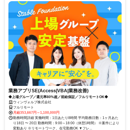
業務アプリSE(Access|VBA|業務改善)
◆上場グループ／還元率80%超／前給保証／フルリモートOK◆
ウィンヴォルブ株式会社
フルリモート
月給353,667円～1,100,000円
勤務時間詳細 実働時間：1日あたり8時間 平均勤務日数：1ヶ月あた
り18日 〜 20日 勤務時間：9:00～18:00（休憩1時間） ※案件により
変動あり ※リモートワーク、在宅勤務OK ▼フレ...