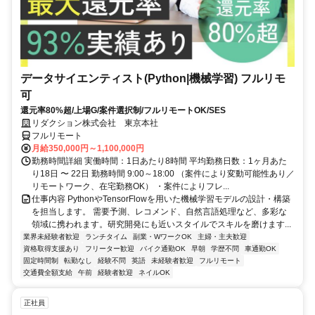
データサイエンティスト(Python|機械学習) フルリモ
可
還元率80%超/上場G/案件選択制/フルリモートOK/SES
リダクション株式会社 東京本社
フルリモート
月給350,000円～1,100,000円
勤務時間詳細 実働時間：1日あたり8時間 平均勤務日数：1ヶ月あた
り18日 〜 22日 勤務時間 9:00～18:00 （案件により変動可能性あり／
リモートワーク、在宅勤務OK） ・案件によりフレ...
仕事内容 PythonやTensorFlowを用いた機械学習モデルの設計・構築
を担当します。 需要予測、レコメンド、自然言語処理など、多彩な
領域に携われます。研究開発にも近いスタイルでスキルを磨けます...
業界未経験者歓迎
ランチタイム
副業・WワークOK
主婦・主夫歓迎
資格取得支援あり
フリーター歓迎
バイク通勤OK
早朝
学歴不問
車通勤OK
固定時間制
転勤なし
経験不問
英語
未経験者歓迎
フルリモート
交通費全額支給
午前
経験者歓迎
ネイルOK
正社員