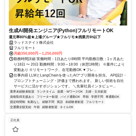
生成AI開発エンジニア(Python)フルリモートOK
還元率80%超★上場グループ★フルリモ★残業月9h以下
ラッドステイト株式会社
フルリモート
月給350,000円～1,250,000円
勤務時間詳細 実働時間：1日あたり8時間 平均勤務日数：1ヶ月あた
り18日 〜 20日 勤務時間：9:00～18:00（休憩1時間） ※案件により
変動あり ※リモートワーク、在宅勤務OK ▼フレ...
仕事内容 LLMとLangChainを使ったAIアプリ開発を担当。 API設計・
プロンプトチューニング・評価まで携われます。 新しい技術を自社
サービスに活かすポジションです。 ＼先輩社員インタビュー...
業界未経験者歓迎
ランチタイム
副業・WワークOK
主婦・主夫歓迎
資格取得支援あり
フリーター歓迎
バイク通勤OK
早朝
学歴不問
車通勤OK
固定時間制
転勤なし
経験不問
英語
未経験者歓迎
フルリモート
交通費全額支給
午前
経験者歓迎
ネイルOK
正社員