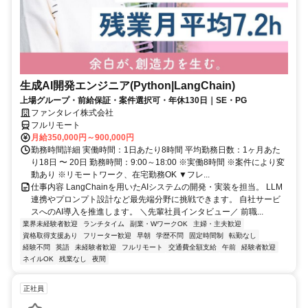
生成AI開発エンジニア(Python|LangChain)
上場グループ・前給保証・案件選択可・年休130日｜SE・PG
ファンタレイ株式会社
フルリモート
月給350,000円～900,000円
勤務時間詳細 実働時間：1日あたり8時間 平均勤務日数：1ヶ月あた
り18日 〜 20日 勤務時間：9:00～18:00 ※実働8時間 ※案件により変
動あり ※リモートワーク、在宅勤務OK ▼フレ...
仕事内容 LangChainを用いたAIシステムの開発・実装を担当。 LLM
連携やプロンプト設計など最先端分野に挑戦できます。 自社サービ
スへのAI導入を推進します。 ＼先輩社員インタビュー／ 前職...
業界未経験者歓迎
ランチタイム
副業・WワークOK
主婦・主夫歓迎
資格取得支援あり
フリーター歓迎
早朝
学歴不問
固定時間制
転勤なし
経験不問
英語
未経験者歓迎
フルリモート
交通費全額支給
午前
経験者歓迎
ネイルOK
残業なし
夜間
正社員