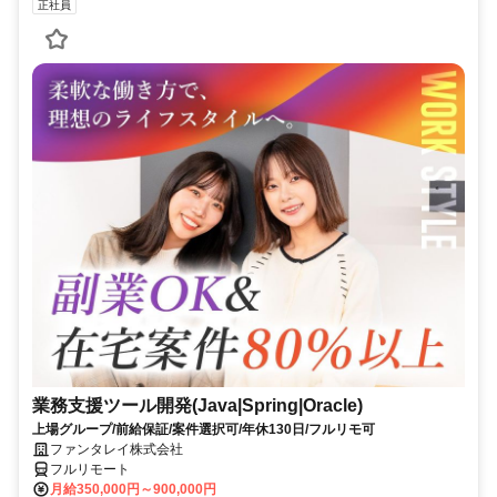
正社員
業務支援ツール開発(Java|Spring|Oracle)
上場グループ/前給保証/案件選択可/年休130日/フルリモ可
ファンタレイ株式会社
フルリモート
月給350,000円～900,000円