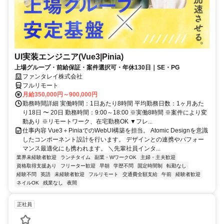
UI実装エンジニア(Vue3|Pinia)
上場グループ・前給保証・案件選択可・年休130日｜SE・PG
ファンタレイ株式会社
フルリモート
月給350,000円～900,000円
勤務時間詳細 実働時間：1日あたり8時間 平均勤務日数：1ヶ月あた
り18日 〜 20日 勤務時間：9:00～18:00 ※実働8時間 ※案件により変
動あり ※リモートワーク、在宅勤務OK ▼フレ...
仕事内容 Vue3＋PiniaでのWebUI構築を担当。 Atomic Designを意識
したコンポーネント設計を行います。 デザインとの連携やパフォー
マンス最適化にも携われます。 ＼先輩社員インタ...
業界未経験者歓迎
ランチタイム
副業・WワークOK
主婦・主夫歓迎
資格取得支援あり
フリーター歓迎
早朝
学歴不問
固定時間制
転勤なし
経験不問
英語
未経験者歓迎
フルリモート
交通費全額支給
午前
経験者歓迎
ネイルOK
残業なし
夜間
正社員