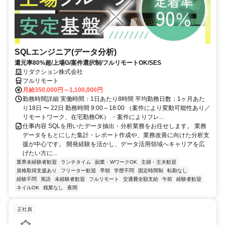
SQLエンジニア(データ分析)
還元率80%超/上場G/案件選択制/フルリモートOK/SES
リダクション株式会社
フルリモート
月給350,000円～1,100,000円
勤務時間詳細 実働時間：1日あたり8時間 平均勤務日数：1ヶ月あた
り18日 〜 22日 勤務時間 9:00～18:00 （案件により変動可能性あり／
リモートワーク、在宅勤務OK） ・案件によりフレ...
仕事内容 SQLを用いたデータ抽出・分析業務をお任せします。 業務
データをもとにした集計・レポート作成や、業務改善に向けた分析支
援が中心です。 開発経験を活かし、データ活用領域へキャリアを広
げたい方に...
業界未経験者歓迎
ランチタイム
副業・WワークOK
主婦・主夫歓迎
資格取得支援あり
フリーター歓迎
早朝
学歴不問
固定時間制
転勤なし
経験不問
英語
未経験者歓迎
フルリモート
交通費全額支給
午前
経験者歓迎
ネイルOK
残業なし
夜間
正社員