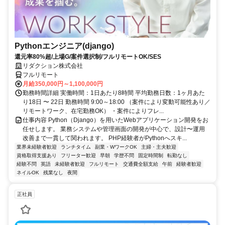
Pythonエンジニア(django)
還元率80%超/上場G/案件選択制/フルリモートOK/SES
リダクション株式会社
フルリモート
月給350,000円～1,100,000円
勤務時間詳細 実働時間：1日あたり8時間 平均勤務日数：1ヶ月あた
り18日 〜 22日 勤務時間 9:00～18:00 （案件により変動可能性あり／
リモートワーク、在宅勤務OK） ・案件によりフレ...
仕事内容 Python（Django）を用いたWebアプリケーション開発をお
任せします。 業務システムや管理画面の開発が中心で、設計〜運用
改善まで一貫して関われます。 PHP経験者がPythonへスキ...
業界未経験者歓迎
ランチタイム
副業・WワークOK
主婦・主夫歓迎
資格取得支援あり
フリーター歓迎
早朝
学歴不問
固定時間制
転勤なし
経験不問
英語
未経験者歓迎
フルリモート
交通費全額支給
午前
経験者歓迎
ネイルOK
残業なし
夜間
正社員