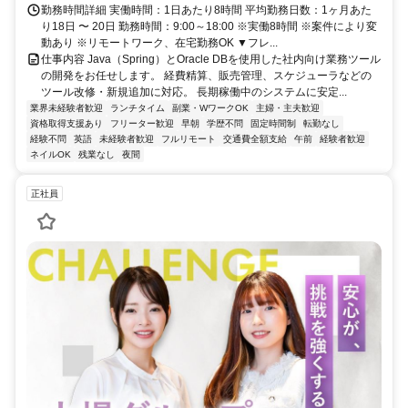
勤務時間詳細 実働時間：1日あたり8時間 平均勤務日数：1ヶ月あた
り18日 〜 20日 勤務時間：9:00～18:00 ※実働8時間 ※案件により変
動あり ※リモートワーク、在宅勤務OK ▼フレ...
仕事内容 Java（Spring）とOracle DBを使用した社内向け業務ツール
の開発をお任せします。 経費精算、販売管理、スケジューラなどの
ツール改修・新規追加に対応。 長期稼働中のシステムに安定...
業界未経験者歓迎
ランチタイム
副業・WワークOK
主婦・主夫歓迎
資格取得支援あり
フリーター歓迎
早朝
学歴不問
固定時間制
転勤なし
経験不問
英語
未経験者歓迎
フルリモート
交通費全額支給
午前
経験者歓迎
ネイルOK
残業なし
夜間
正社員