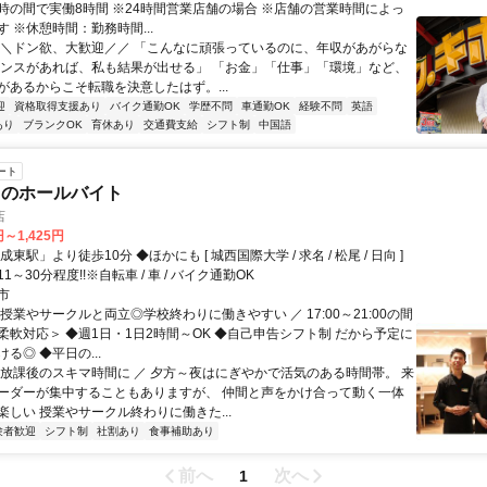
24時の間で実働8時間 ※24時間営業店舗の場合 ※店舗の営業時間によっ
 ※休憩時間：勤務時間...
＼＼ドン欲、大歓迎／／ 「こんなに頑張っているのに、年収があがらな
ャンスがあれば、私も結果が出せる」 「お金」「仕事」「環境」など、
があるからこそ転職を決意したはず。...
迎
資格取得支援あり
バイク通勤OK
学歴不問
車通勤OK
経験不問
英語
あり
ブランクOK
育休あり
交通費支給
シフト制
中国語
ート
スのホールバイト
店
円～1,425円
東駅」より徒歩10分 ◆ほかにも [ 城西国際大学 / 求名 / 松尾 / 日向 ]
～30分程度!!※自転車 / 車 / バイク通勤OK
市
授業やサークルと両立◎学校終わりに働きやすい ／ 17:00～21:00の間
柔軟対応＞ ◆週1日・1日2時間～OK ◆自己申告シフト制 だから予定に
る◎ ◆平日の...
＼放課後のスキマ時間に ／ 夕方～夜はにぎやかで活気のある時間帯。 来
ーダーが集中することもありますが、 仲間と声をかけ合って動く一体
楽しい 授業やサークル終わりに働きた...
験者歓迎
シフト制
社割あり
食事補助あり
前へ
次へ
1