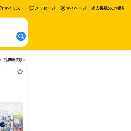
マイリスト
メッセージ
マイページ
求人掲載のご相談
存
関連度順