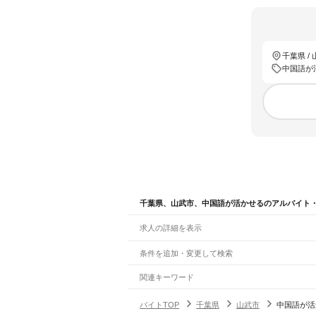
千葉県 /
中国語が
千葉県、山武市、中国語が活かせるのアルバイト
求人の詳細を表示
条件を追加・変更して検索
市区町村を追加・変更
関連キーワード
千葉県 千葉市 中国語が活かせる au
千葉県 千葉
千葉県
駅を追加・変更
バイトTOP
千葉県
山武市
中国語が活
千葉県
すべて