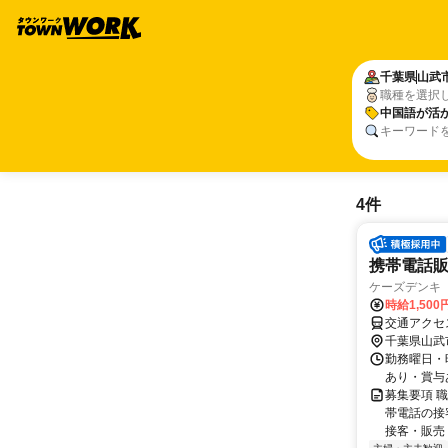
千葉県
山武
職種を選択
中国語が活
キーワード
4件
携帯電話
ケーズデンキ
時給1,50
交通アクセ
千葉県山武
勤務曜日・時
あり・賞与
募集要項 
帯電話の接
接客・販売 