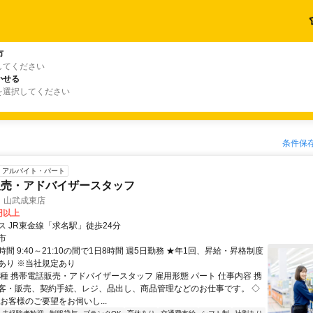
市
してください
かせる
を選択してください
条件保
アルバイト・パート
販売・アドバイザースタッフ
 山武成東店
0円以上
ス JR東金線「求名駅」徒歩24分
市
間 9:40～21:10の間で1日8時間 週5日勤務 ★年1回、昇給・昇格制度
あり ※当社規定あり
職種 携帯電話販売・アドバイザースタッフ 雇用形態 パート 仕事内容 携
客・販売、契約手続、レジ、品出し、商品管理などのお仕事です。 ◇
お客様のご要望をお伺いし...