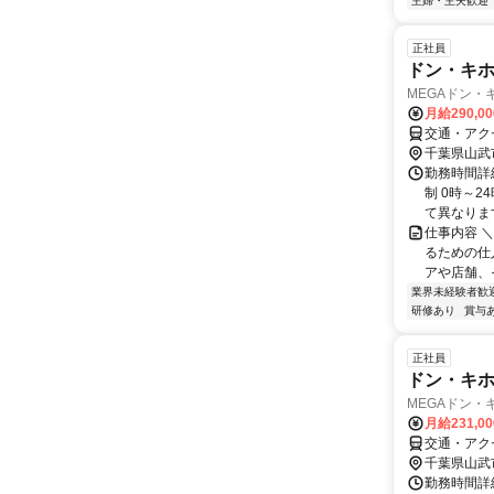
主婦・主夫歓迎
正社員
ドン・キ
MEGAドン・
月給290,0
交通・アク
千葉県山武
勤務時間詳
制 0時～
て異なります
仕事内容 
るための仕
アや店舗、
業界未経験者歓
研修あり
賞与
正社員
ドン・キ
MEGAドン・
月給231,0
交通・アク
千葉県山武
勤務時間詳