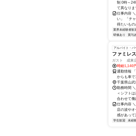
制 0時～
て異なります
仕事内容 
い」 「チ
得たいもの
業界未経験者歓
研修あり
賞与
アルバイト・パ
ファミレ
ガスト 成東
時給1,140
通勤情報 「成
からも車で11
千葉県山武
勤務時間 ＼
＜シフトは
合わせて働け
仕事内容 
店の波やオ
感があって
学生歓迎
未経