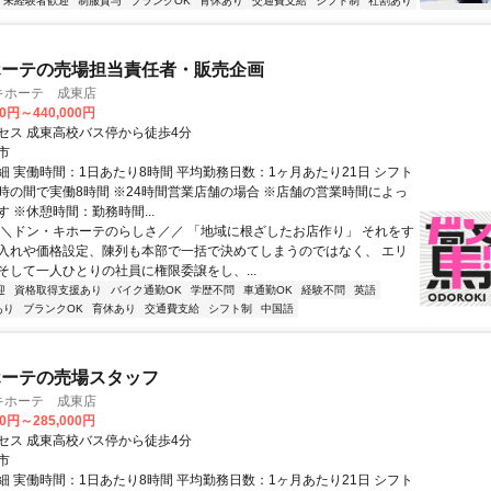
未経験者歓迎
制服貸与
ブランクOK
育休あり
交通費支給
シフト制
社割あり
ホーテの売場担当責任者・販売企画
キホーテ 成東店
00円～440,000円
セス 成東高校バス停から徒歩4分
市
細 実働時間：1日あたり8時間 平均勤務日数：1ヶ月あたり21日 シフト
24時の間で実働8時間 ※24時間営業店舗の場合 ※店舗の営業時間によっ
 ※休憩時間：勤務時間...
＼＼ドン・キホーテのらしさ／／ 「地域に根ざしたお店作り」 それをす
入れや価格設定、陳列も本部で一括で決めてしまうのではなく、 エリ
そして一人ひとりの社員に権限委譲をし、...
迎
資格取得支援あり
バイク通勤OK
学歴不問
車通勤OK
経験不問
英語
あり
ブランクOK
育休あり
交通費支給
シフト制
中国語
ホーテの売場スタッフ
キホーテ 成東店
00円～285,000円
セス 成東高校バス停から徒歩4分
市
細 実働時間：1日あたり8時間 平均勤務日数：1ヶ月あたり21日 シフト