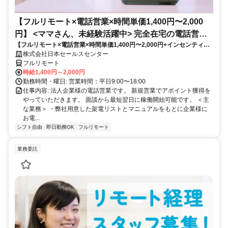
【フルリモート×電話営業×時間単価1,400円〜2,000
円】 <ママさん、未経験活躍中> 完全在宅の電話営業
【フルリモート×電話営業×時間単価1,400円〜2,000円+インセンティブ
で家庭と仕事の両立を実現
あり】 ＜ママさん、未経験活躍中＞ 完全在宅の電話営業で家庭と仕事の
株式会社日本セールスセンター
両立を実現
フルリモート
時給1,400円～2,000円
勤務時間・曜日: 営業時間：平日9:00〜18:00
仕事内容: 法人企業様の電話営業です。 新規営業でアポイント獲得を
やっていただきます。 面談から最短翌日に稼働開始可能です。 ＜主
な業務＞ ・弊社用意した架電リストとマニュアルをもとに企業様に
お電...
シフト自由
即日勤務OK
フルリモート
業務委託