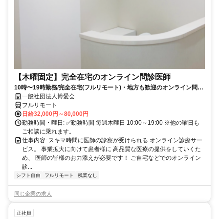
【木曜固定】完全在宅のオンライン問診医師
10時〜19時勤務/完全在宅(フルリモート)・地方も歓迎のオンライン問診
業務
一般社団法人博愛会
フルリモート
日給32,000円～80,000円
勤務時間・曜日: ✅勤務時間 毎週木曜日 10:00～19:00 ※他の曜日も
ご相談に乗れます。
仕事内容: スキマ時間に医師の診察が受けられる オンライン診療サー
ビス。 事業拡大に向けて患者様に 高品質な医療の提供をしていくた
め、 医師の皆様のお力添えが必要です！ ご自宅などでのオンライン
診...
シフト自由
フルリモート
残業なし
同じ企業の求人
正社員