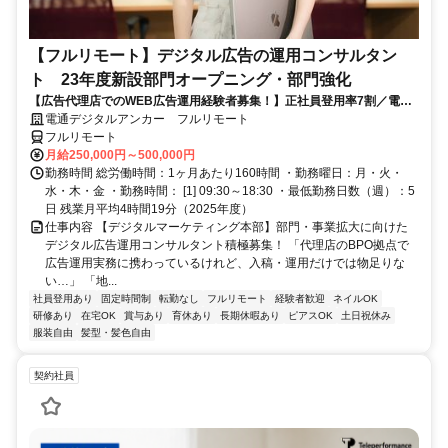
【フルリモート】デジタル広告の運用コンサルタン
ト 23年度新設部門オープニング・部門強化
【広告代理店でのWEB広告運用経験者募集！】正社員登用率7割／電通
G／全国×完全在宅／年休126日・土日祝休み／残業月平均4時間19分
電通デジタルアンカー フルリモート
フルリモート
月給250,000円～500,000円
勤務時間 総労働時間：1ヶ月あたり160時間 ・勤務曜日：月・火・
水・木・金 ・勤務時間： [1] 09:30～18:30 ・最低勤務日数（週）：5
日 残業月平均4時間19分（2025年度）
仕事内容 【デジタルマーケティング本部】部門・事業拡大に向けた
デジタル広告運用コンサルタント積極募集！ 「代理店のBPO拠点で
広告運用実務に携わっているけれど、入稿・運用だけでは物足りな
い…」 「地...
社員登用あり
固定時間制
転勤なし
フルリモート
経験者歓迎
ネイルOK
研修あり
在宅OK
賞与あり
育休あり
長期休暇あり
ピアスOK
土日祝休み
服装自由
髪型・髪色自由
契約社員