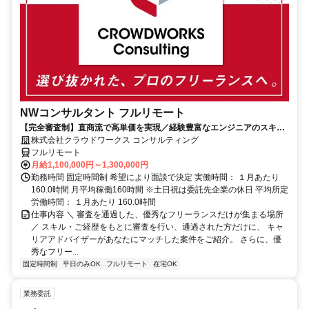
NWコンサルタント フルリモート
【完全審査制】直商流で高単価を実現／経験豊富なエンジニアのスキル
に合致した案件を多数保有
株式会社クラウドワークス コンサルティング
フルリモート
月給1,100,000円～1,300,000円
勤務時間 固定時間制 希望により面談で決定 実働時間： １月あたり
160.0時間 月平均稼働160時間 ※土日祝は委託先企業の休日 平均所定
労働時間： １月あたり 160.0時間
仕事内容 ＼ 審査を通過した、優秀なフリーランスだけが集まる場所
／ スキル・ご経歴をもとに審査を行い、通過された方だけに、 キャ
リアアドバイザーがあなたにマッチした案件をご紹介。 さらに、優
秀なフリー...
固定時間制
平日のみOK
フルリモート
在宅OK
業務委託