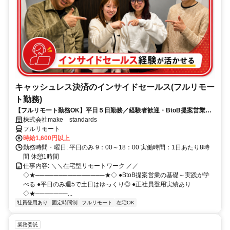
キャッシュレス決済のインサイドセールス(フルリモー
ト勤務)
【フルリモート勤務OK】平日５日勤務／経験者歓迎・BtoB提案営業で
スキルアップ
株式会社make standards
フルリモート
時給1,600円以上
勤務時間・曜日: 平日のみ 9：00～18：00 実働時間：1日あたり8時
間 休憩1時間
仕事内容: ＼＼在宅型リモートワーク ／／
◇★───────────────★◇ ●BtoB提案営業の基礎～実践が学
べる ●平日のみ週5で土日はゆっくり◎ ●正社員登用実績あり
◇★───────...
社員登用あり
固定時間制
フルリモート
在宅OK
業務委託