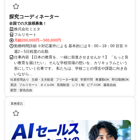
探究コーディネーター
全国での大規模募集！
株式会社ミエタ
フルリモート
月給200,000円～500,000円
勤務時間詳細 ※対応案件による 基本的には 9：00～18：00 目安 ※
週2～5日程度の出勤
仕事内容 【日本の教育を、一緒に前進させませんか？】 「もっと良
い教育を届けたい」 そんな学校現場の想いを、カリキュラムという
形にしていく仕事です。 私たちは、学校ごとの理念や課題に向き合
いながら...
社員登用あり
主婦・主夫歓迎
フリーター歓迎
学歴不問
車通勤OK
即日勤務OK
英語
フルリモート
ネイルOK
長期歓迎
シフト制
ピアスOK
服装自由
髪型・髪色自由
業務委託