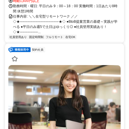
時給1,600円以上
勤務時間・曜日: 平日のみ 9：00～18：00 実働時間：1日あたり8時
間 休憩1時間
仕事内容: ＼＼在宅型リモートワーク ／／
◇★───────────────★◇ ●BtoB提案営業の基礎～実践が学
べる ●平日のみ週5で土日はゆっくり◎ ●社員登用実績あり！
◇★───────...
社員登用あり
固定時間制
フルリモート
在宅OK
契約社員