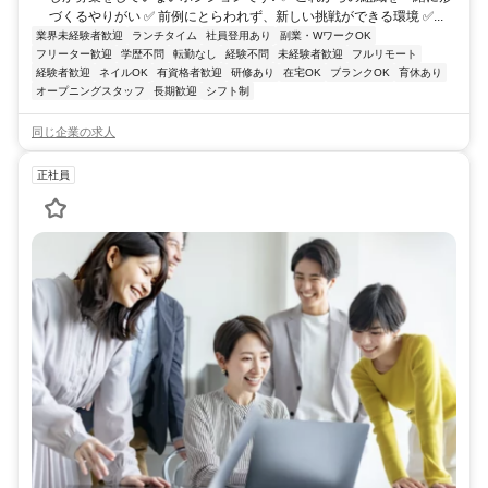
づくるやりがい ✅ 前例にとらわれず、新しい挑戦ができる環境 ✅...
業界未経験者歓迎
ランチタイム
社員登用あり
副業・WワークOK
フリーター歓迎
学歴不問
転勤なし
経験不問
未経験者歓迎
フルリモート
経験者歓迎
ネイルOK
有資格者歓迎
研修あり
在宅OK
ブランクOK
育休あり
オープニングスタッフ
長期歓迎
シフト制
同じ企業の求人
正社員