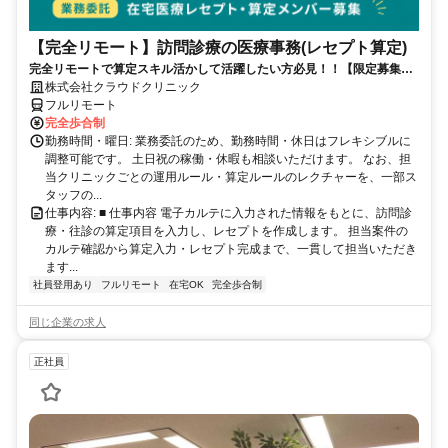
【完全リモート】訪問診療の医療事務(レセプト算定)
完全リモートで算定スキル活かして活躍したい方必見！！【限定募集】
完全リモート｜在宅医療レセプト算定（成果報酬型／業務委託）
株式会社クラウドクリニック
フルリモート
完全歩合制
勤務時間・曜日: 業務委託のため、勤務時間・休日はフレキシブルに
調整可能です。 土日祝の稼働・休暇も相談いただけます。 なお、担
当クリニックごとの運用ルール・算定ルールのレクチャーを、一部ス
タッフの...
仕事内容: ■ 仕事内容 電子カルテに入力された情報をもとに、訪問診
療・往診の算定項目を入力し、レセプトを作成します。 担当案件の
カルテ確認から算定入力・レセプト完成まで、一貫して担当いただき
ます...
社員登用あり
フルリモート
在宅OK
完全歩合制
同じ企業の求人
正社員