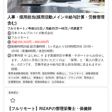
人事・採用担当(採用活動メイン※給与計算・労務管理
含む)
フルリモート／年休121日／月給35万〜49万／代表直下
日本スキルプロバイダ株式会社
フルリモート
月給350,343円～490,000円
勤務時間詳細 総労働時間：1ヶ月あたり163時間20分 10:00～
19:00（実働8時間／休憩1時間）
仕事内容 ※ はじめに ※ まず面接対応や事務・サポートからお任せし
ます。 入社1ヶ月目に注力いただくのは、「採用」と「新人の受け入
れ」の2つです。 労務手続きや給与計算も担当領域に含まれますが、
段階...
業界未経験者歓迎
学歴不問
固定時間制
転勤なし
フルリモート
経験者歓迎
ネイルOK
残業なし
研修あり
在宅OK
賞与あり
ブランクOK
育休あり
交通費支給
長期歓迎
長期休暇あり
土日祝休み
業務委託
【フルリモート】RIZAPの管理栄養士・保健師