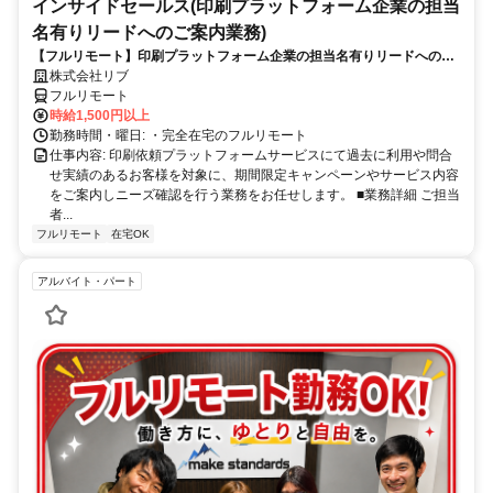
インサイドセールス(印刷プラットフォーム企業の担当
名有りリードへのご案内業務)
【フルリモート】印刷プラットフォーム企業の担当名有りリードへのご
案内業務（インサイドセールス）
株式会社リブ
フルリモート
時給1,500円以上
勤務時間・曜日: ・完全在宅のフルリモート
仕事内容: 印刷依頼プラットフォームサービスにて過去に利用や問合
せ実績のあるお客様を対象に、期間限定キャンペーンやサービス内容
をご案内しニーズ確認を行う業務をお任せします。 ■業務詳細 ご担当
者...
フルリモート
在宅OK
アルバイト・パート