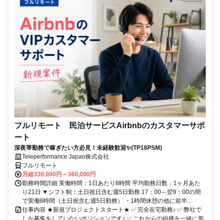
フルリモート 民泊サービスAirbnbのカスタマーサポ
ート
深夜帯勤務で稼ぎたい方必見！未経験歓迎✨(TP18PSM)
Teleperformance Japan株式会社
フルリモート
月給330,000円～360,000円
勤務時間詳細 実働時間：1日あたり8時間 平均勤務日数：1ヶ月あた
り21日 ▼シフト制：土日祝日含む週5日勤務 17：00～翌9：00の間
で実働8時間（土日祝含む週5日勤務） ・1時間休憩の他に前半...
仕事内容 ★新規プロジェクトスタート★ ✅ 完全在宅勤務♪ ✅ 弊社で
しか募集をしていないポジションです♪ ✅ これからの組織を一緒に形