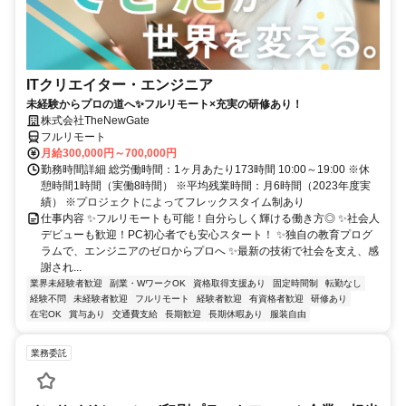
ITクリエイター・エンジニア
未経験からプロの道へ✨フルリモート×充実の研修あり！
株式会社TheNewGate
フルリモート
月給300,000円～700,000円
勤務時間詳細 総労働時間：1ヶ月あたり173時間 10:00～19:00 ※休
憩時間1時間（実働8時間） ※平均残業時間：月6時間（2023年度実
績） ※プロジェクトによってフレックスタイム制あり
仕事内容 ✨フルリモートも可能！自分らしく輝ける働き方◎ ✨社会人
デビューも歓迎！PC初心者でも安心スタート！ ✨独自の教育プログ
ラムで、エンジニアのゼロからプロへ ✨最新の技術で社会を支え、感
謝され...
業界未経験者歓迎
副業・WワークOK
資格取得支援あり
固定時間制
転勤なし
経験不問
未経験者歓迎
フルリモート
経験者歓迎
有資格者歓迎
研修あり
在宅OK
賞与あり
交通費支給
長期歓迎
長期休暇あり
服装自由
業務委託