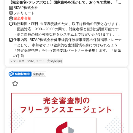
【完全在宅×テレアポなし】国家資格を活かして、おうちで業務。「も
う一つの安心」を。主婦・Wワーカー活躍中！「平日の日中だけ」「夕
RIZAP株式会社
方以降の数時間だけ」など、生活リズムに合わせた時間調整が可能で
フルリモート
す。1件ごとの成果報酬型だから、頑張った分だけ手応えのある収入
完全歩合制
に。充実のサポート体制で、安心の在宅ワークを始めませんか？
勤務時間・曜日: ※業務委託のため、以下は稼働の目安となります。
・面談対応：9:00～20:00の間で、対象者様と個別に調整可能です
（※ご自身の対応可能な枠をシステム上で設定いただけます）。 ...
仕事内容: RIZAP株式会社健康経営保険者事業部の保健指導トレーナ
ーとして、 参加者がより健康的な生活習慣を身につけられるよう
「特定保健指導」を行う業務委託パートナーを募集します。 「病気
の手前...
シフト自由
フルリモート
完全歩合制
業務委託