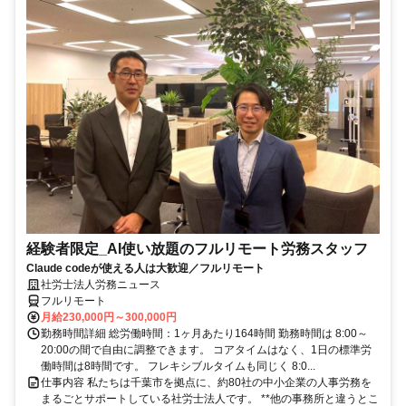
経験者限定_AI使い放題のフルリモート労務スタッフ
Claude codeが使える人は大歓迎／フルリモート
社労士法人労務ニュース
フルリモート
月給230,000円～300,000円
勤務時間詳細 総労働時間：1ヶ月あたり164時間 勤務時間は 8:00～
20:00の間で自由に調整できます。 コアタイムはなく、1日の標準労
働時間は8時間です。 フレキシブルタイムも同じく 8:0...
仕事内容 私たちは千葉市を拠点に、約80社の中小企業の人事労務を
まるごとサポートしている社労士法人です。 **他の事務所と違うとこ