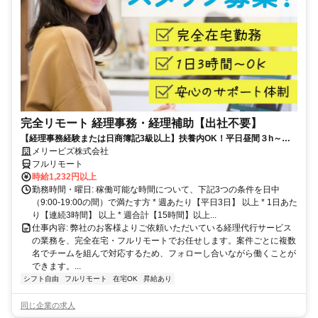
完全リモート 経理事務・経理補助【出社不要】
【経理事務経験または日商簿記3級以上】扶養内OK！平日昼間３h～。
完全在宅で育児・介護中の方も大歓迎♪
メリービズ株式会社
フルリモート
時給1,232円以上
勤務時間・曜日: 稼働可能な時間について、下記3つの条件を日中
（9:00-19:00の間）で満たす方 * 週あたり【平日3日】 以上 * 1日あた
り【連続3時間】 以上 * 週合計【15時間】以上...
仕事内容: 弊社のお客様よりご依頼いただいている経理代行サービス
の業務を、完全在宅・フルリモートでお任せします。案件ごとに複数
名でチームを組んで対応するため、フォローし合いながら働くことが
できます。...
シフト自由
フルリモート
在宅OK
昇給あり
同じ企業の求人