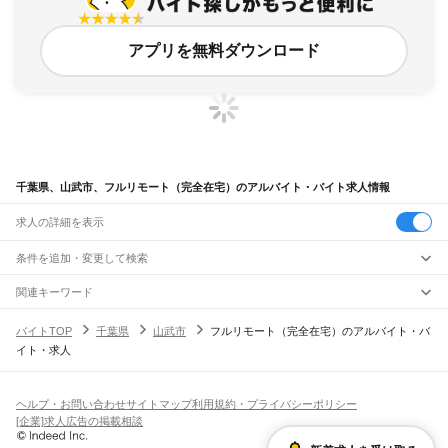
アプリを無料ダウンロード
千葉県、山武市、フルリモート（完全在宅）のアルバイト・バイト求人情報
求人の詳細を表示
条件を追加・変更して検索
市区町村を追加・変更
関連キーワード
千葉県 フルリモート（完全在宅） フルリモート
千葉県
駅を追加・変更
バイトTOP
千葉県
山武市
フルリモート（完全在宅）のアルバイト・バ
千葉県 フルリモート（完全在宅） リモート
千葉県
すべて
イト・求人
千葉県 フルリモート（完全在宅） 完全在宅
千葉市
すべて
職種を追加・変更
JR武蔵野線
千葉県 フルリモート（完全在宅） 自宅
千葉県 フルリモート（完全在宅） html
中央区
花見川区
稲毛区
若葉区
緑区
美浜区
南流山駅
新松戸駅
新八柱駅
東松戸駅
市川大野駅
船橋法典駅
西船橋駅
飲食・フードサービス
銚子市
市川市
船橋市
館山市
木更津市
松戸市
野田市
茂原市
成田市
佐倉市
東金市
特徴を追加・変更
飲食・フードサービス
すべて
ヘルプ・お問い合わせ
サイトマップ
利用規約・プライバシーポリシー
JR中央・総武線
旭市
習志野市
柏市
勝浦市
市原市
流山市
八千代市
我孫子市
鴨川市
鎌ケ谷市
ホールスタッフ
キッチンスタッフ
皿洗い・洗い場
精肉・鮮魚加工
給食調理
人気
[企業]求人広告の掲載相談
市川駅
本八幡駅
下総中山駅
西船橋駅
船橋駅
東船橋駅
津田沼駅
幕張本郷駅
幕張駅
君津市
富津市
浦安市
四街道市
袖ケ浦市
八街市
印西市
白井市
富里市
南房総市
雇用形態を追加・変更
パン屋（ベーカリー）
フードカウンター販売員
バー（BAR）・バーテンダー
日払いOK
高校生歓迎
学生歓迎
深夜の仕事
髪型・髪色自由
ひげOK
ネイルOK
新検見川駅
稲毛駅
西千葉駅
千葉駅
匝瑳市
香取市
山武市
いすみ市
大網白里市
印旛郡
香取郡
山武郡
長生郡
夷隅郡