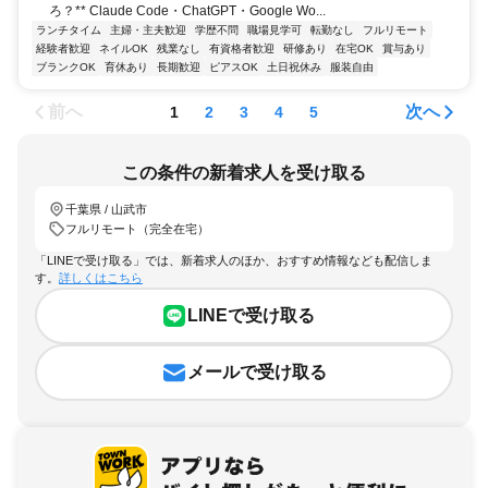
ろ？** Claude Code・ChatGPT・Google Wo...
ランチタイム
主婦・主夫歓迎
学歴不問
職場見学可
転勤なし
フルリモート
経験者歓迎
ネイルOK
残業なし
有資格者歓迎
研修あり
在宅OK
賞与あり
ブランクOK
育休あり
長期歓迎
ピアスOK
土日祝休み
服装自由
前へ
次へ
1
2
3
4
5
この条件の新着求人を受け取る
千葉県 / 山武市
フルリモート（完全在宅）
「LINEで受け取る」では、新着求人のほか、おすすめ情報なども配信しま
す。
詳しくはこちら
LINEで受け取る
メールで受け取る