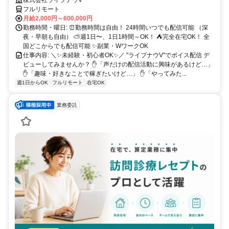
～OK♪
株式会社ライブナウV
フルリモート
月給2,000円～600,000円
勤務時間・曜日: ⏰勤務時間は自由！ 24時間いつでも配信可能 （深
夜・早朝も自由） ⛅週1日〜、1日1時間～OK！ ⛺完全在宅OK！ 全
国どこからでも配信可能 ✨副業・WワークOK
仕事内容: ＼✨未経験・初心者OK✨／ "ライブナウV"でボイス配信 デ
ビューしてみませんか？ ✋「声だけの配信活動に興味があるけど…」
✋「趣味・好きなことで稼ぎたいけど…」 ✋「やってみた...
週1日からOK
フルリモート
在宅OK
業務委託