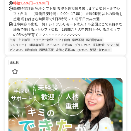
時給1,226円～1,920円
勤務時間詳細 完全シフト制 希望を最大限考慮します♫ ⏰月～金でシ
フト自由！ （稼働目安時間： 9:00～17:00 ） ※週9時間以上の稼働を
想定 ⏰お好きな時間帯で1日3時間～！ ⏰平日のみの週...
仕事内容 ✨出社一切ナシ！フルリモート求人！ ✨全国どこでも好きな
場所で働ける♫ ✨シフト柔軟！1週間ごとの申告制 ✨今いるスタッフ
の95％が子育てママ ༶ ༶ ༶ ༶ ༶ ༶ ༶ ༶ ༶ ༶ ༶ ༶...
主婦・主夫歓迎
フリーター歓迎
シフト自由
学歴不問
即日勤務OK
フルリモート
経験者歓迎
ネイルOK
在宅OK
ブランクOK
長期歓迎
シフト制
ピアスOK
服装自由
履歴書不要
友達と応募OK
ひげOK
髪型・髪色自由
正社員