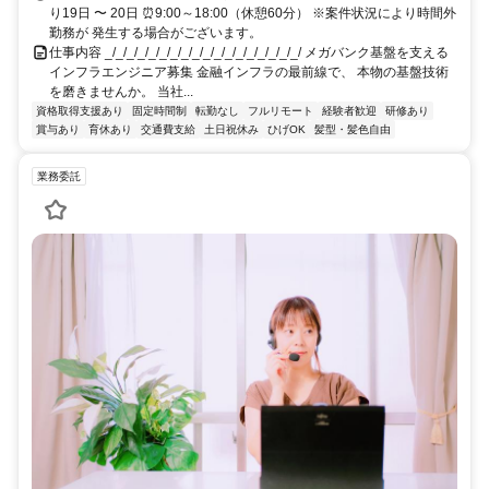
り19日 〜 20日 ⏰9:00～18:00（休憩60分） ※案件状況により時間外
勤務が 発生する場合がございます。
仕事内容 _/_/_/_/_/_/_/_/_/_/_/_/_/_/_/_/_/_/ メガバンク基盤を支える
インフラエンジニア募集 金融インフラの最前線で、 本物の基盤技術
を磨きませんか。 当社...
資格取得支援あり
固定時間制
転勤なし
フルリモート
経験者歓迎
研修あり
賞与あり
育休あり
交通費支給
土日祝休み
ひげOK
髪型・髪色自由
業務委託