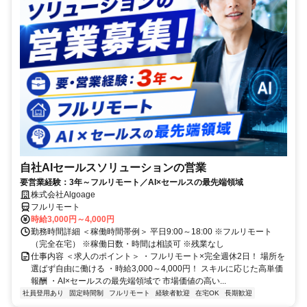
自社AIセールスソリューションの営業
要営業経験：3年～フルリモート／AI×セールスの最先端領域
株式会社Algoage
フルリモート
時給3,000円～4,000円
勤務時間詳細 ＜稼働時間帯例＞ 平日9:00～18:00 ※フルリモート
（完全在宅） ※稼働日数・時間は相談可 ※残業なし
仕事内容 ＜求人のポイント＞ ・フルリモート×完全週休2日！ 場所を
選ばず自由に働ける ・時給3,000～4,000円！ スキルに応じた高単価
報酬 ・AI×セールスの最先端領域で 市場価値の高い...
社員登用あり
固定時間制
フルリモート
経験者歓迎
在宅OK
長期歓迎