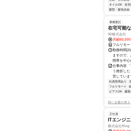
ネイルOK
在宅
髪型・髪色自由
業務委託
在宅可能
90株式会社
月給60,00
フルリモー
勤務時間詳
ますので、お
間帯を中心に
仕事内容 
う挫折したく
営しています
社員登用あり
フルリモート
ピアスOK
服装
同じ企業の求人
正社員
ITエンジ
株式会社Ring