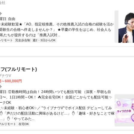
会社
ト
日: 自由
 ★未経験歓迎★「AO、指定校推薦、その他推薦入試の合格の経験を活か
受験生の合格へ伴走しませんか？」 ★早慶の学生をはじめ、社会人も
 私たちが提供するのは「推薦入試対...
ルリモート
完全歩合制
週2・3日からOK
フ(フルリモート)
ブナウV
円～600,000円
ト
曜日: ⏰勤務時間は自由！ 24時間いつでも配信可能 （深夜・早朝も自
日〜、1日1時間～OK！ ⛺完全在宅OK！ 全国どこからでも配信可能 ✨
ークOK
＼✨未経験・初心者OK✨／ "ライブナウV"でボイス配信 デビューしてみ
 ✋「声だけの配信活動に興味があるけど…」 ✋「趣味・好きなことで稼
」 ✋「やってみた...
フルリモート
在宅OK