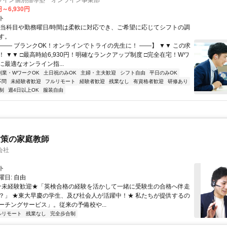
ライン個別指導塾 オンライン事業部
円～6,930円
ト
担当科目や勤務曜日/時間は柔軟に対応でき、ご希望に応じてシフトの調
す。
【―― ブランクOK！オンラインでトライの先生に！ ――】 ▼▼ この求
T！ ▼▼ □最高時給6,930円！明確なランクアップ制度 □完全在宅！Wワ
最適なオンライン指...
副業・WワークOK
土日祝のみOK
主婦・主夫歓迎
シフト自由
平日のみOK
不問
未経験者歓迎
フルリモート
経験者歓迎
残業なし
有資格者歓迎
研修あり
制
週4日以上OK
服装自由
対策の家庭教師
会社
ト
日: 自由
 ★未経験歓迎★「英検合格の経験を活かして一緒に受験生の合格へ伴走
？」 ★東大早慶の学生、及び社会人が活躍中！★ 私たちが提供するの
ーチングサービス」。従来の予備校や...
ルリモート
残業なし
完全歩合制