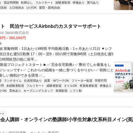
り
固定時間制
転勤なし
フルリモート
経験者歓迎
研修あり
賞与あり
費支給
土日祝休み
ひげOK
髪型・髪色自由
ト 民泊サービスAirbnbのカスタマーサポート
ance Japan株式会社
00円～360,000円
ト
細 実働時間：1日あたり8時間 平均勤務日数：1ヶ月あたり21日 ▼シフ
祝日含む週5日勤務 17：00～翌9：00の間で実働8時間（土日祝含む週5
1時間休憩の他に前半...
★新規プロジェクトスタート★ ✅ 完全在宅勤務♪ ✅ 弊社でしか募集をし
ジションです♪ ✅ これからの組織を一緒に形づくるやりがい ✅ 前例にと
しい挑戦ができる環境 ✅...
迎
ランチタイム
社員登用あり
副業・WワークOK
フリーター歓迎
学歴不問
不問
未経験者歓迎
フルリモート
経験者歓迎
ネイルOK
有資格者歓迎
研修あり
クOK
育休あり
オープニングスタッフ
長期歓迎
シフト制
ート
会人講師・オンラインの塾講師/小学生対象/文系科目メイン(