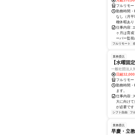
月給370,0
フルリモー
勤務時間・曜
なし（月平
種休暇あり
仕事内容:
ヶ月は育成
ーバー監視の
フルリモート
業務委託
【水曜固
一般社団法人
日給32,00
フルリモー
勤務時間・曜
ます。
仕事内容:
大に向けて
が必要です！
シフト自由
フ
業務委託
早慶・立教