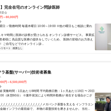
定】完全在宅のオンライン問診医師
博愛会
0円～80,000円
ト
日: ✅勤務時間 毎週木曜日 10:00～19:00 ※他の曜日もご相談に乗れ
 スキマ時間に医師の診察が受けられる オンライン診療サービス。 事業拡
患者様に 高品質な医療の提供をしていくため、 医師の皆様のお力添え
 ご自宅などでのオンライン診...
ルリモート
残業なし
フラ基盤(サーバー)技術者募集
子
000円～6,500,000円
ト
 実働時間：1日あたり8時間 平均勤務日数：1ヶ月あたり19日 〜 20日
18:00（休憩60分） ※案件状況により時間外勤務が 発生する場合がござ
/_/_/_/_/_/_/_/_/_/_/_/_/_/_/_/_/ メガバンク基盤を支える インフラエン
 金融インフラの最前線で、 本物の基盤技術を磨きませんか。 当社...