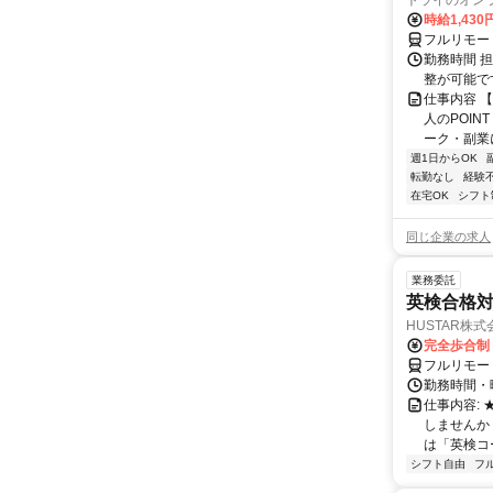
トライのオン
時給1,430
フルリモー
勤務時間 
整が可能で
仕事内容 
人のPOIN
ーク・副業に
週1日からOK
転勤なし
経験
在宅OK
シフト
同じ企業の求人
業務委託
英検合格
HUSTAR株式
完全歩合制
フルリモー
勤務時間・曜
仕事内容:
しませんか
は「英検コ
シフト自由
フ