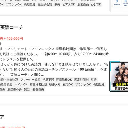
OK
ブランクOK
長期歓迎
完全歩合制
単発
ピアスOK
服装自由
ひげOK
な英語コーチ
0円～405,000円
ト
細 ・フルリモート・フルフレックス ※勤務時間はご希望第一で調整し
気軽にご相談ください。 ・朝6:00〜10:00頃、夕方17:00〜24:00の時
レッスンを提供して...
「せっかく身につけた英語力、使わないまま眠らせていませんか？」 “も
ない”と願う人のための英語コーチングスクール 「90 English」を運
。 「英語コーチ」と聞く...
主婦・主夫歓迎
フリーター歓迎
学歴不問
即日勤務OK
固定時間制
英語
経験者歓迎
ネイルOK
有資格者歓迎
研修あり
在宅OK
ブランクOK
長期歓迎
自由
履歴書不要
髪型・髪色自由
ニア