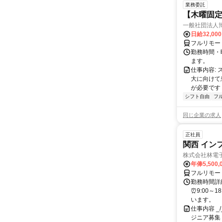
業務委託
【木曜固
一般社団法人
日給32,00
フルリモー
勤務時間・曜
ます。
仕事内容:
大に向けて
が必要です！
シフト自由
フ
同じ企業の求人
正社員
関西 イン
株式会社林電
年俸5,500,
フルリモー
勤務時間詳細
⏰9:00～
います。
仕事内容 _/_
ジニア募集