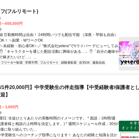
フ(フルリモート)
a
円～600,000円
ト
細 ⏰勤務時間は自由！ 24時間いつでも配信可能 （深夜・早朝も自由）
OK！ ✨副業・WワークOK
✨未経験・初心者OK✨／ "株式会社yetera"でVライバー デビューしてみ
 ✋「キャラクターを通じた配信活動に興味がある…」 ✋「自分の趣味や
稼ぎたいけど…」 ...
フリーター歓迎
学歴不問
フルリモート
経験者歓迎
在宅OK
服装自由
/1件20,000円】中学受験生の伴走指導【中受経験者/保護者と
歓迎】
円～3,000円
ト
曜日: 生徒ひとりあたりの実働時間のイメージです。 * 面談：1時間/週
保護者様と相談の上時間を決定します。) * 週間スケジュール作成：30分/
後に取り組んでいた...
 中学受験生へのコーチング指導になります！ あなたの経験と知識を活か