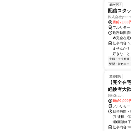
業務委託
配信スタッ
株式会社yeter
月給2,000
フルリモー
勤務時間詳
⛺完全在宅
仕事内容 ＼
ませんか？
好きなことで
主婦・主夫歓迎
髪型・髪色自由
業務委託
【完全在宅
経験者大
(株)Grabit
時給2,000
フルリモー
勤務時間・
(生徒様、
週(面談終了
仕事内容: