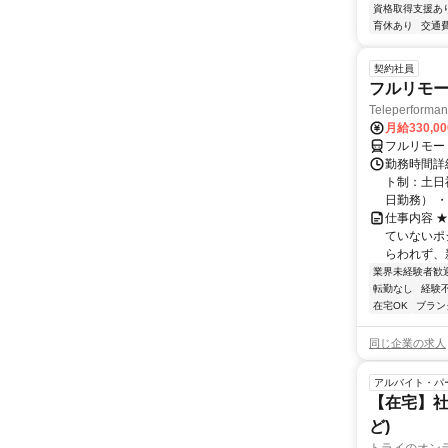
資格取得支援あ
育休あり
交通
契約社員
フルリモー
Teleperform
月給330,0
フルリモー
勤務時間詳
ト制：土日
日勤務） ・
仕事内容 
ていないポ
らわれず、新
業界未経験者歓
転勤なし
経験
在宅OK
ブラン
同じ企業の求人
アルバイト・パ
【在宅】社
ど)