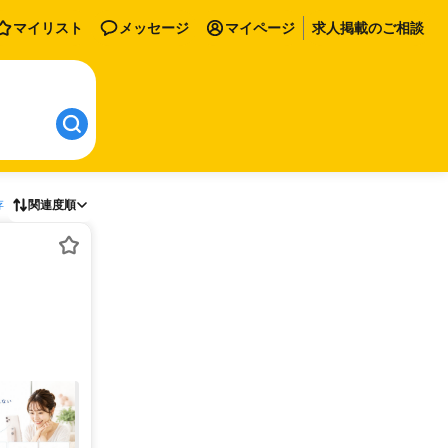
マイリスト
メッセージ
マイページ
求人掲載のご相談
存
関連度順