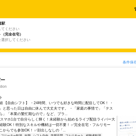
道駅
してください
ト（完全在宅）
を選択してください
条件保
バー
tion
ト
細 【自由シフト】 ・24時間、いつでも好きな時間に配信してOK！ ・
」と思った日は自由に休んで大丈夫です。 ・「家庭の事情で」「テス
ら」「本業の繁忙期なので」など、プラ...
＼スマホ1台で自分らしく輝く！未経験から始めるライブ配信ライバー大
未経験OK！特別なスキルや機材は一切不要！ ✅完全在宅・フルリモー
からでも参加OK！ ✅顔出しなしの「...
フリーター歓迎
短期
シフト自由
学歴不問
フルリモート
経験者歓迎