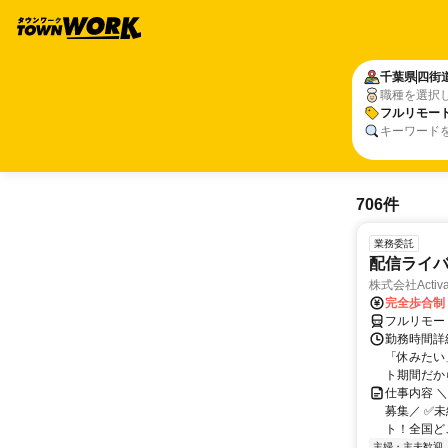
千葉県
四街
職種を選択
フルリモー
キーワード
706件
業務委託
配信ライ
株式会社Activa
完全歩合制
フルリモー
勤務時間詳
「休みたい
ト期間だか
仕事内容 
募集／ ✅
ト！全国どこ
主婦・主夫歓迎