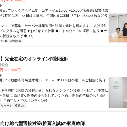
00円～620,000円
ト
日: フレックスタイム制・コアタイム10:00〜15:00／実働8h 残業ほぼ
均5時間以内） 休日は土日祝、年間休日128日 リフレッシュ休暇など各
 エンジニア募集！サーバー構築運用の現場で経験を積めます！ 入社後6
プログラムを用意 ▶お任せする仕事 ◆ミドルウェアの運用・監視 ◆サ
新規立ち上げ ◆リリ...
在宅OK
昇給あり
定】完全在宅のオンライン問診医師
博愛会
0円～80,000円
ト
日: ✅勤務時間 毎週水曜日 10:00～19:00 ※他の曜日もご相談に乗れ
 スキマ時間に医師の診察が受けられる オンライン診療サービス。 事業拡
患者様に 高品質な医療の提供をしていくため、 医師の皆様のお力添え
 ご自宅などでのオンライン診...
ルリモート
残業なし
向け総合型選抜対策(推薦入試)の家庭教師