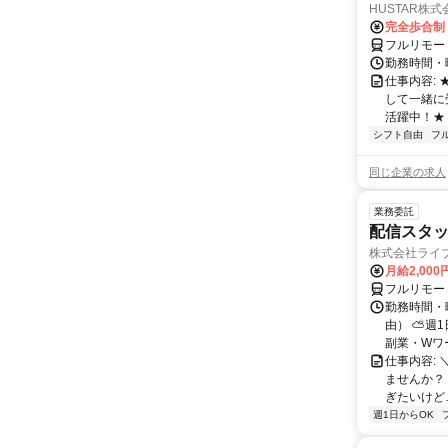
HUSTAR株式
完全歩合制
フルリモー
勤務時間・曜
仕事内容:
して一緒に
活躍中！★
シフト自由
フ
同じ企業の求人
業務委託
配信スタッ
株式会社ライ
月給2,000
フルリモー
勤務時間・
由） ⛅週1
副業・Wワ
仕事内容: 
ませんか？
ぎたいけど…
週1日からOK