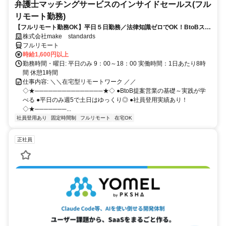
弁護士マッチングサービスのインサイドセールス(フル
リモート勤務)
【フルリモート勤務OK】平日５日勤務／法律知識ゼロでOK！BtoBスキ
ルが身につく営業職
株式会社make standards
フルリモート
時給1,600円以上
勤務時間・曜日: 平日のみ 9：00～18：00 実働時間：1日あたり8時
間 休憩1時間
仕事内容: ＼＼在宅型リモートワーク ／／
◇★───────────────★◇ ●BtoB提案営業の基礎～実践が学
べる ●平日のみ週5で土日はゆっくり◎ ●社員登用実績あり！
◇★───────...
社員登用あり
固定時間制
フルリモート
在宅OK
正社員