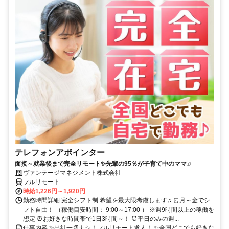
テレフォンアポインター
面接～就業後まで完全リモート✨先輩の95％が子育て中のママ♫
ヴァンテージマネジメント株式会社
フルリモート
時給1,226円～1,920円
勤務時間詳細 完全シフト制 希望を最大限考慮します♫ ⏰月～金でシ
フト自由！ （稼働目安時間： 9:00～17:00 ） ※週9時間以上の稼働を
想定 ⏰お好きな時間帯で1日3時間～！ ⏰平日のみの週...
仕事内容 ✨出社一切ナシ！フルリモート求人！ ✨全国どこでも好きな