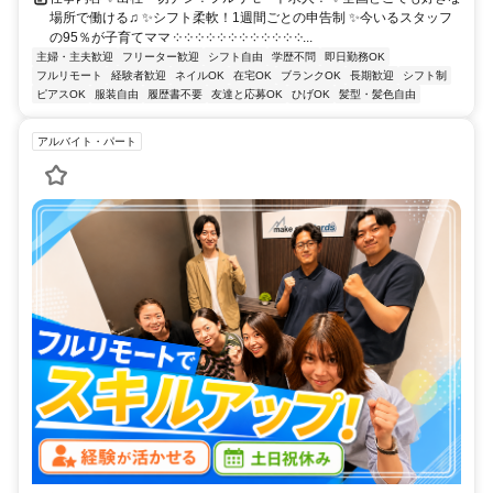
場所で働ける♫ ✨シフト柔軟！1週間ごとの申告制 ✨今いるスタッフ
の95％が子育てママ ༶ ༶ ༶ ༶ ༶ ༶ ༶ ༶ ༶ ༶ ༶ ༶...
主婦・主夫歓迎
フリーター歓迎
シフト自由
学歴不問
即日勤務OK
フルリモート
経験者歓迎
ネイルOK
在宅OK
ブランクOK
長期歓迎
シフト制
ピアスOK
服装自由
履歴書不要
友達と応募OK
ひげOK
髪型・髪色自由
アルバイト・パート