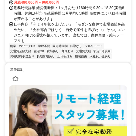
月給480,000円～960,000円
勤務時間詳細 総労働時間：1ヶ月あたり160時間 9:30～18:30(実働8
時間、休憩1時間) ※残業時間は月平均6.5時間 ※案件により勤務時間
が変わることがあります
仕事内容 「今より年収を上げたい」 「モダンな案件で市場価値を高
めたい」 「会社都合ではなく、自分で案件を選びたい」 そんなエン
ジニア向けの環境を整えています。 当社では、案件単価・給与テー
ブルを...
副業・WワークOK
学歴不問
固定時間制
転勤なし
フルリモート
交通費全額支給
在宅OK
賞与あり
育休あり
交通費支給
駅近5分以内
資格取得手当あり
長期休暇あり
土日祝休み
服装自由
入社祝い金あり
業務委託