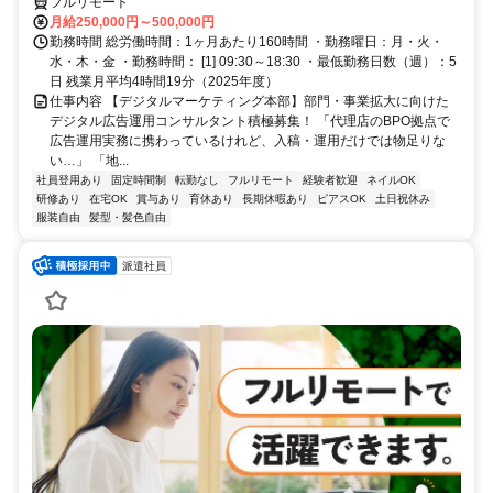
フルリモート
月給250,000円～500,000円
勤務時間 総労働時間：1ヶ月あたり160時間 ・勤務曜日：月・火・
水・木・金 ・勤務時間： [1] 09:30～18:30 ・最低勤務日数（週）：5
日 残業月平均4時間19分（2025年度）
仕事内容 【デジタルマーケティング本部】部門・事業拡大に向けた
デジタル広告運用コンサルタント積極募集！ 「代理店のBPO拠点で
広告運用実務に携わっているけれど、入稿・運用だけでは物足りな
い…」 「地...
社員登用あり
固定時間制
転勤なし
フルリモート
経験者歓迎
ネイルOK
研修あり
在宅OK
賞与あり
育休あり
長期休暇あり
ピアスOK
土日祝休み
服装自由
髪型・髪色自由
派遣社員