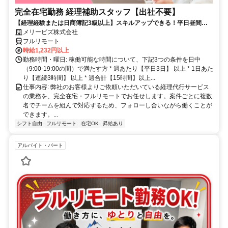
完全在宅勤務 経理補助スタッフ【出社不要】
【経理経験または日商簿記3級以上】スキルアップできる！平日昼間３h
～。完全在宅で育児・介護中の方も大歓迎♪
メリービズ株式会社
フルリモート
時給1,232円以上
勤務時間・曜日: 稼働可能な時間について、下記3つの条件を日中
（9:00-19:00の間）で満たす方 * 週あたり【平日3日】 以上 * 1日あた
り【連続3時間】 以上 * 週合計【15時間】以上...
仕事内容: 弊社のお客様よりご依頼いただいている経理代行サービス
の業務を、完全在宅・フルリモートでお任せします。案件ごとに複数
名でチームを組んで対応するため、フォローし合いながら働くことが
できます。...
シフト自由
フルリモート
在宅OK
昇給あり
アルバイト・パート