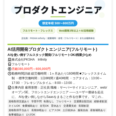
AI活用開発プロダクトエンジニア(フルリモート)
AIを使い倒すフルスタック開発/フルリモートOK/残業少なめ
株式会社PKSHA Infinity
フルリモート
月給380,000円～600,000円
勤務時間詳細 総労働時間：1ヶ月あたり160時間 ■フレックスタイム
制 ・標準労働時間：1日8時間 / 週40時間 ・コアタイム：13:00～
17:00 ・フレキシブルタイム：8:00～13:00 ...
仕事内容 雇用形態：正社員 職種：サーバーサイドエンジニア、web/
オープンSE、フロントエンドエンジニア ――ユーザー価値を起点
に、 AIを使い倒しながらSaasをまるごと作る仕事です。 💡この...
資格取得支援あり
学歴不問
転勤なし
フルリモート
交通費全額支給
経験者歓迎
ネイルOK
食費補助あり
在宅OK
育休あり
交通費支給
長期歓迎
資格取得手当あり
長期休暇あり
ピアスOK
土日祝休み
服装自由
昼食補助あり
食事補助あり
ひげOK