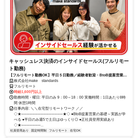
キャッシュレス決済のインサイドセールス(フルリモー
ト勤務)
【フルリモート勤務OK】平日５日勤務／経験者歓迎・BtoB提案営業で
スキルアップ
株式会社make standards
フルリモート
時給1,600円以上
勤務時間・曜日: 平日のみ 9：00～18：00 実働時間：1日あたり8時
間 休憩1時間
仕事内容: ＼＼在宅型リモートワーク ／／
◇★───────────────★◇ ●BtoB提案営業の基礎～実践が学
べる ●平日のみ週5で土日はゆっくり◎ ●正社員登用実績あり
◇★───────...
社員登用あり
固定時間制
フルリモート
在宅OK