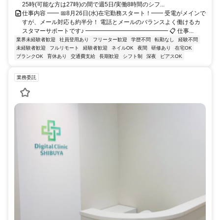
25時(可能な方は27時)の間で週5日/実働8時間のシフ...
仕事内容 ━━ 📅8月26日(水)在宅勤務スタート！━━ 受電がメインで
すが、メール対応も約半分！ 電話とメールのバランスよく働けるカ
スタマーサポートです♪ ━━━━━━━━━━━━━━ 📋 仕事...
業界未経験者歓迎
社員登用あり
フリーター歓迎
学歴不問
転勤なし
経験不問
未経験者歓迎
フルリモート
経験者歓迎
ネイルOK
夜間
研修あり
在宅OK
ブランクOK
育休あり
交通費支給
長期歓迎
シフト制
深夜
ピアスOK
業務委託