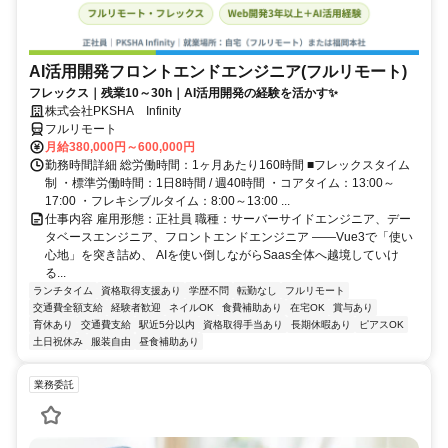
AI活用開発フロントエンドエンジニア(フルリモート)
フレックス｜残業10～30h｜AI活用開発の経験を活かす✨
株式会社PKSHA Infinity
フルリモート
月給380,000円～600,000円
勤務時間詳細 総労働時間：1ヶ月あたり160時間 ■フレックスタイム
制 ・標準労働時間：1日8時間 / 週40時間 ・コアタイム：13:00～
17:00 ・フレキシブルタイム：8:00～13:00 ...
仕事内容 雇用形態：正社員 職種：サーバーサイドエンジニア、デー
タベースエンジニア、フロントエンドエンジニア ――Vue3で「使い
心地」を突き詰め、 AIを使い倒しながらSaas全体へ越境していけ
る...
ランチタイム
資格取得支援あり
学歴不問
転勤なし
フルリモート
交通費全額支給
経験者歓迎
ネイルOK
食費補助あり
在宅OK
賞与あり
育休あり
交通費支給
駅近5分以内
資格取得手当あり
長期休暇あり
ピアスOK
土日祝休み
服装自由
昼食補助あり
業務委託