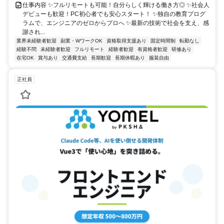
仕事内容 ✨フルリモートも可能！自分らしく輝ける働き方◎ ✨社会人
デビューも歓迎！PC初心者でも安心スタート！ ✨独自の教育プログ
ラムで、エンジニアのゼロからプロへ ✨最新の技術で社会を支え、感
謝され...
業界未経験者歓迎
副業・WワークOK
資格取得支援あり
固定時間制
転勤なし
経験不問
未経験者歓迎
フルリモート
経験者歓迎
有資格者歓迎
研修あり
在宅OK
賞与あり
交通費支給
長期歓迎
長期休暇あり
服装自由
正社員