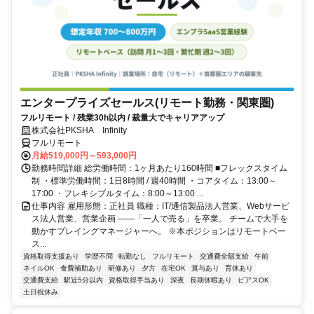
エンタープライズセールス(リモート勤務・関東圏)
フルリモート / 残業30h以内 / 裁量大でキャリアアップ
株式会社PKSHA Infinity
フルリモート
月給519,000円～593,000円
勤務時間詳細 総労働時間：1ヶ月あたり160時間 ■フレックスタイム
制 ・標準労働時間：1日8時間 / 週40時間 ・コアタイム：13:00～
17:00 ・フレキシブルタイム：8:00～13:00 ...
仕事内容 雇用形態：正社員 職種：IT/通信製品法人営業、Webサービ
ス法人営業、営業企画 ――「一人で売る」を卒業。 チームで大手を
動かすプレイングマネージャーへ。 ※本ポジションはリモートベー
ス...
資格取得支援あり
学歴不問
転勤なし
フルリモート
交通費全額支給
午前
ネイルOK
食費補助あり
研修あり
夕方
在宅OK
賞与あり
育休あり
交通費支給
駅近5分以内
資格取得手当あり
深夜
長期休暇あり
ピアスOK
土日祝休み