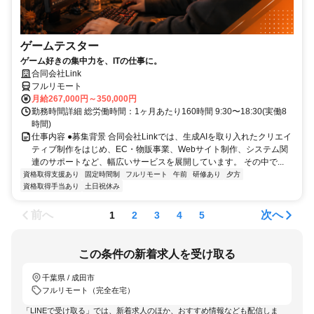
ゲームテスター
ゲーム好きの集中力を、ITの仕事に。
合同会社Link
フルリモート
月給267,000円～350,000円
勤務時間詳細 総労働時間：1ヶ月あたり160時間 9:30〜18:30(実働8
時間)
仕事内容 ●募集背景 合同会社Linkでは、生成AIを取り入れたクリエイ
ティブ制作をはじめ、EC・物販事業、Webサイト制作、システム関
連のサポートなど、幅広いサービスを展開しています。 その中で...
資格取得支援あり
固定時間制
フルリモート
午前
研修あり
夕方
資格取得手当あり
土日祝休み
前へ
次へ
1
2
3
4
5
この条件の新着求人を受け取る
千葉県 / 成田市
フルリモート（完全在宅）
「LINEで受け取る」では、新着求人のほか、おすすめ情報なども配信しま