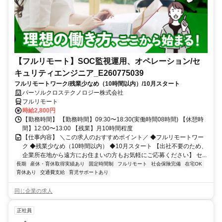
【フルリモート】SOC監視運用、オペレーション/セ
キュリティエンジニア_E260775039
フルリモートワーク/残業少なめ（10時間以内）/10月スタート
パーソルクロステクノロジー株式会社
フルリモート
時給2,800円
【勤務時間】 【勤務時間】09:30〜18:30(実働時間08時間) 【休憩時
間】12:00〜13:00 【残業】月10時間程度
【仕事内容】 ＼この求人のおすすめポイント／ ◆フルリモートワー
ク ◆残業少なめ（10時間以内） ◆10月スタート 【出社不要のため、
企業所在地から遠方にお住まいの方もお気軽にご応募ください】 セ...
長期
産休・育休取得実績あり
固定時間制
フルリモート
社会保険完備
在宅OK
育休あり
交通費支給
育児サポートあり
同じ企業の求人
正社員