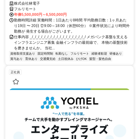
株式会社林電子
フルリモート
年俸5,500,000円～6,500,000円
勤務時間詳細 実働時間：1日あたり8時間 平均勤務日数：1ヶ月あた
り19日 〜 20日 ⏰9:00～18:00（休憩60分） ※案件状況により時間外
勤務が 発生する場合がございます。
仕事内容 _/_/_/_/_/_/_/_/_/_/_/_/_/_/_/_/_/_/ メガバンク基盤を支える
インフラエンジニア募集 金融インフラの最前線で、 本物の基盤技術
を磨きませんか。 当社...
資格取得支援あり
固定時間制
転勤なし
フルリモート
経験者歓迎
研修あり
賞与あり
育休あり
交通費支給
土日祝休み
ひげOK
髪型・髪色自由
正社員