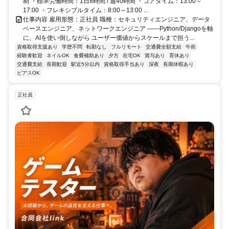
制 ・標準労働時間：1日8時間 / 週40時間 ・コアタイム：13:00～
17:00 ・フレキシブルタイム：8:00～13:00 ...
仕事内容 雇用形態：正社員 職種：セキュリティエンジニア、データ
ベースエンジニア、ネットワークエンジニア ――Python/Djangoを軸
に、AIを使い倒しながら ユーザー価値からスケールまで担う...
資格取得支援あり
学歴不問
転勤なし
フルリモート
交通費全額支給
午前
経験者歓迎
ネイルOK
食費補助あり
夕方
在宅OK
賞与あり
育休あり
交通費支給
長期歓迎
駅近5分以内
資格取得手当あり
深夜
長期休暇あり
ピアスOK
正社員