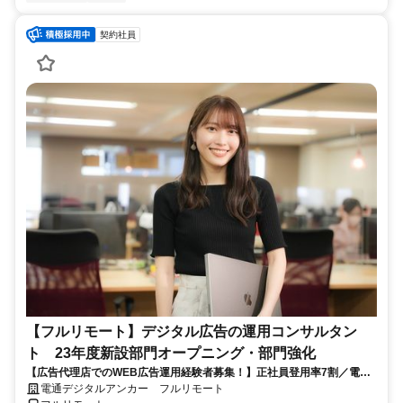
契約社員
【フルリモート】デジタル広告の運用コンサルタン
ト 23年度新設部門オープニング・部門強化
【広告代理店でのWEB広告運用経験者募集！】正社員登用率7割／電通
G／全国×完全在宅／年休126日・土日祝休み／残業月平均4時間19分
電通デジタルアンカー フルリモート