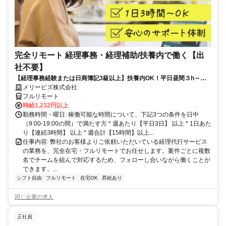
完全リモート 経理事務・経理補助/扶養内で働く【出
社不要】
【経理事務経験または日商簿記3級以上】扶養内OK！平日昼間３h～。
完全在宅で育児・介護中の方も大歓迎♪
メリービズ株式会社
フルリモート
時給1,232円以上
勤務時間・曜日: 稼働可能な時間について、下記3つの条件を日中
（9:00-19:00の間）で満たす方 * 週あたり【平日3日】 以上 * 1日あた
り【連続3時間】 以上 * 週合計【15時間】以上...
仕事内容: 弊社のお客様よりご依頼いただいている経理代行サービス
の業務を、完全在宅・フルリモートでお任せします。案件ごとに複数
名でチームを組んで対応するため、フォローし合いながら働くことが
できます。...
シフト自由
フルリモート
在宅OK
昇給あり
同じ企業の求人
正社員