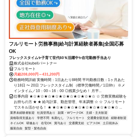
フルリモート労務事務|給与計算経験者募集|全国応募
OK
フレックスタイム✨子育て世代60％活躍中✨在宅勤務手当あり
株式会社kubellパートナー
フルリモート
月給208,000円～431,200円
勤務時間詳細 実働時間：1日あたり8時間 平均勤務日数：1ヶ月あた
り18日 〜 20日 フレックスタイム制 （標準労働時間／1日8h） ※メ
インタイム／10：00～16：00 ◎残業少なめ！ 月平...
仕事内容 ★☆★☆★☆★☆★☆★☆★☆★☆★☆ ☆ 労務実務経験を
お持ちの方 ★ ★ 給与計算、勤怠管理、年末調整 ☆ ☆ フルリモート
でスキル活かせる！ ★ ★☆★☆★☆★☆★☆★☆★☆★☆★☆ ...
業界未経験者歓迎
社員登用あり
副業・WワークOK
主婦・主夫歓迎
資格取得支援あり
学歴不問
転勤なし
フルリモート
交通費全額支給
経験者歓迎
ネイルOK
研修あり
在宅OK
賞与あり
交通費支給
ピアスOK
土日祝休み
服装自由
髪型・髪色自由