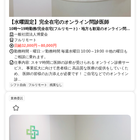
【水曜固定】完全在宅のオンライン問診医師
10時〜19時勤務/完全在宅(フルリモート)・地方も歓迎のオンライン問診
業務
一般社団法人博愛会
フルリモート
日給32,000円～80,000円
勤務時間・曜日: ✅勤務時間 毎週水曜日 10:00～19:00 ※他の曜日も
ご相談に乗れます。
仕事内容: スキマ時間に医師の診察が受けられる オンライン診療サー
ビス。 事業拡大に向けて患者様に 高品質な医療の提供をしていくた
め、 医師の皆様のお力添えが必要です！ ご自宅などでのオンライン
診...
シフト自由
フルリモート
残業なし
業務委託