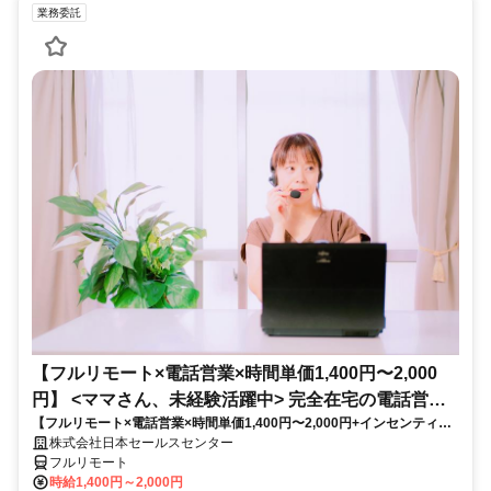
業務委託
【フルリモート×電話営業×時間単価1,400円〜2,000
円】 <ママさん、未経験活躍中> 完全在宅の電話営業
【フルリモート×電話営業×時間単価1,400円〜2,000円+インセンティブ
で家庭と仕事の両立を実現
あり】 ＜ママさん、未経験活躍中＞ 完全在宅の電話営業で家庭と仕事の
株式会社日本セールスセンター
両立を実現
フルリモート
時給1,400円～2,000円