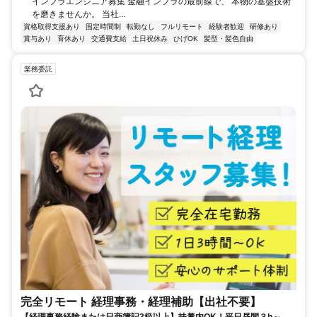
インフラエンジニア募集 金融インフラの最前線で、 本物の基盤技術
を磨きませんか。 当社...
資格取得支援あり
固定時間制
転勤なし
フルリモート
経験者歓迎
研修あり
賞与あり
育休あり
交通費支給
土日祝休み
ひげOK
髪型・髪色自由
業務委託
完全リモート 経理事務・経理補助【出社不要】
【経理事務経験または日商簿記3級以上】扶養内OK！平日昼間３h～。