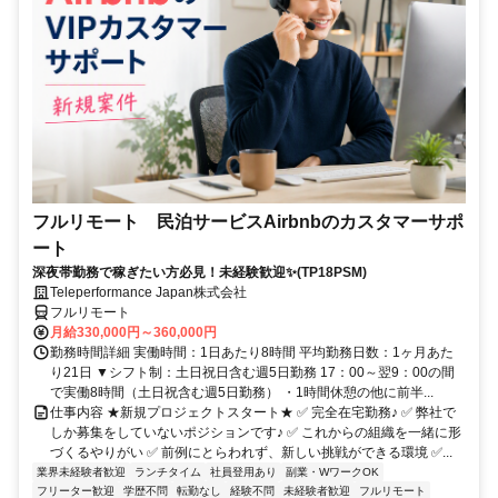
フルリモート 民泊サービスAirbnbのカスタマーサポ
ート
深夜帯勤務で稼ぎたい方必見！未経験歓迎✨(TP18PSM)
Teleperformance Japan株式会社
フルリモート
月給330,000円～360,000円
勤務時間詳細 実働時間：1日あたり8時間 平均勤務日数：1ヶ月あた
り21日 ▼シフト制：土日祝日含む週5日勤務 17：00～翌9：00の間
で実働8時間（土日祝含む週5日勤務） ・1時間休憩の他に前半...
仕事内容 ★新規プロジェクトスタート★ ✅ 完全在宅勤務♪ ✅ 弊社で
しか募集をしていないポジションです♪ ✅ これからの組織を一緒に形
づくるやりがい ✅ 前例にとらわれず、新しい挑戦ができる環境 ✅...
業界未経験者歓迎
ランチタイム
社員登用あり
副業・WワークOK
フリーター歓迎
学歴不問
転勤なし
経験不問
未経験者歓迎
フルリモート