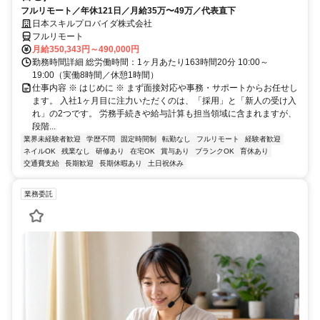
フルリモート／年休121日／月給35万〜49万／代表直下
日本スキルプロバイダ株式会社
フルリモート
月給350,343円～490,000円
勤務時間詳細 総労働時間：1ヶ月あたり163時間20分 10:00～
19:00（実働8時間／休憩1時間）
仕事内容 ※ はじめに ※ まず面接対応や事務・サポートからお任せし
ます。 入社1ヶ月目に注力いただくのは、「採用」と「新人の受け入
れ」の2つです。 労務手続きや給与計算も担当領域に含まれますが、
段階...
業界未経験者歓迎
学歴不問
固定時間制
転勤なし
フルリモート
経験者歓迎
ネイルOK
残業なし
研修あり
在宅OK
賞与あり
ブランクOK
育休あり
交通費支給
長期歓迎
長期休暇あり
土日祝休み
業務委託