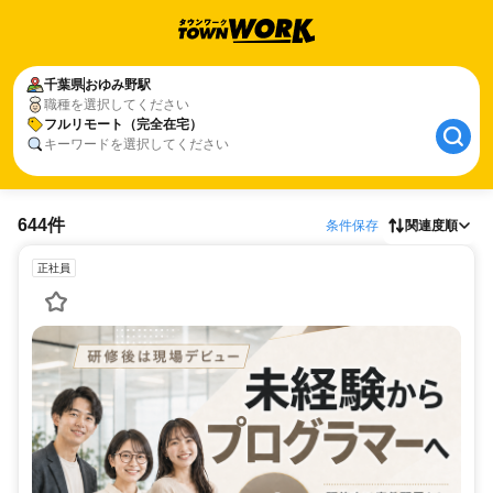
千葉県
おゆみ野駅
職種を選択してください
フルリモート（完全在宅）
キーワードを選択してください
644件
条件保存
関連度順
正社員