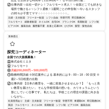
想定 ⏰お好きな時間帯で1日3時間～！ ⏰平日のみの週...
仕事内容 ✨出社一切ナシ！フルリモート求人！ ✨全国どこでも好きな
場所で働ける♫ ✨シフト柔軟！1週間ごとの申告制 ✨今いるスタッフ
の95％が子育てママ ༶ ༶ ༶ ༶ ༶ ༶ ༶ ༶ ༶ ༶ ༶ ༶...
主婦・主夫歓迎
フリーター歓迎
シフト自由
学歴不問
即日勤務OK
フルリモート
経験者歓迎
ネイルOK
在宅OK
ブランクOK
長期歓迎
シフト制
ピアスOK
服装自由
履歴書不要
友達と応募OK
ひげOK
髪型・髪色自由
業務委託
探究コーディネーター
全国での大規模募集！
株式会社ミエタ
フルリモート
月給200,000円～500,000円
勤務時間詳細 ※対応案件による 基本的には 9：00～18：00 目安 ※
週2～5日程度の出勤
仕事内容 【日本の教育を、一緒に前進させませんか？】 「もっと良
い教育を届けたい」 そんな学校現場の想いを、カリキュラムという
形にしていく仕事です。 私たちは、学校ごとの理念や課題に向き合
いながら...
社員登用あり
主婦・主夫歓迎
フリーター歓迎
学歴不問
車通勤OK
即日勤務OK
英語
フルリモート
ネイルOK
長期歓迎
シフト制
ピアスOK
服装自由