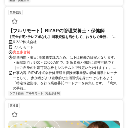
髪型・髪色自由
業務委託
【フルリモート】RIZAPの管理栄養士・保健師
【完全在宅×テレアポなし】国家資格を活かして、おうちで業務。「も
う一つの安心」を。主婦・Wワーカー活躍中！「平日の日中だけ」「夕
RIZAP株式会社
方以降の数時間だけ」など、生活リズムに合わせた時間調整が可能で
フルリモート
す。1件ごとの成果報酬型だから、頑張った分だけ手応えのある収入
完全歩合制
に。充実のサポート体制で、安心の在宅ワークを始めませんか？
勤務時間・曜日: ※業務委託のため、以下は稼働の目安となります。
・面談対応：9:00～20:00の間で、対象者様と個別に調整可能です
（※ご自身の対応可能な枠をシステム上で設定いただけます）。 ...
仕事内容: RIZAP株式会社健康経営保険者事業部の保健指導トレーナ
ーとして、 参加者がより健康的な生活習慣を身につけられるよう
「特定保健指導」を行う業務委託パートナーを募集します。 「病気
の手前...
シフト自由
フルリモート
完全歩合制
正社員