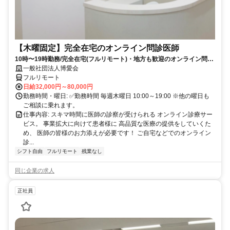
【木曜固定】完全在宅のオンライン問診医師
10時〜19時勤務/完全在宅(フルリモート)・地方も歓迎のオンライン問診
業務
一般社団法人博愛会
フルリモート
日給32,000円～80,000円
勤務時間・曜日: ✅勤務時間 毎週木曜日 10:00～19:00 ※他の曜日も
ご相談に乗れます。
仕事内容: スキマ時間に医師の診察が受けられる オンライン診療サー
ビス。 事業拡大に向けて患者様に 高品質な医療の提供をしていくた
め、 医師の皆様のお力添えが必要です！ ご自宅などでのオンライン
診...
シフト自由
フルリモート
残業なし
同じ企業の求人
正社員