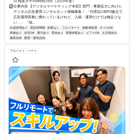
日 残業月平均4時間19分（2025年度）
仕事内容 【デジタルマーケティング本部】部門・事業拡大に向けた
デジタル広告運用コンサルタント積極募集！ 「代理店のBPO拠点で
広告運用実務に携わっているけれど、入稿・運用だけでは物足りな
い…」 「地...
社員登用あり
固定時間制
転勤なし
フルリモート
経験者歓迎
ネイルOK
研修あり
在宅OK
賞与あり
育休あり
長期休暇あり
ピアスOK
土日祝休み
服装自由
髪型・髪色自由
アルバイト・パート