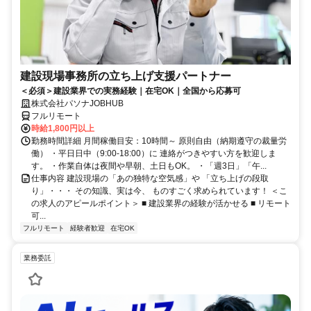
建設現場事務所の立ち上げ支援パートナー
＜必須＞建設業界での実務経験｜在宅OK｜全国から応募可
株式会社パソナJOBHUB
フルリモート
時給1,800円以上
勤務時間詳細 月間稼働目安：10時間～ 原則自由（納期遵守の裁量労
働） ・平日日中（9:00-18:00）に 連絡がつきやすい方を歓迎しま
す。 ・作業自体は夜間や早朝、土日もOK。 ・「週3日」「午...
仕事内容 建設現場の「あの独特な空気感」や 「立ち上げの段取
り」・・・ その知識、実は今、 ものすごく求められています！ ＜こ
の求人のアピールポイント＞ ■ 建設業界の経験が活かせる ■ リモート
可...
フルリモート
経験者歓迎
在宅OK
業務委託