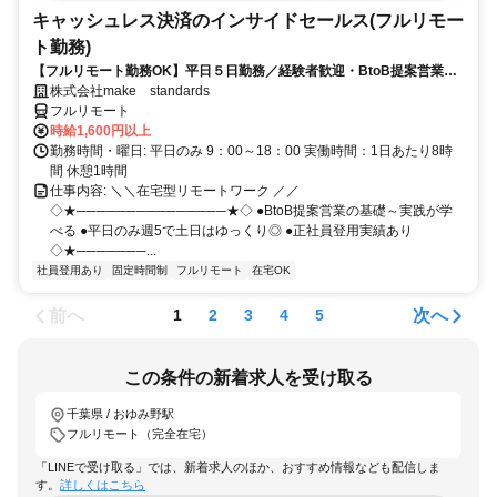
キャッシュレス決済のインサイドセールス(フルリモー
ト勤務)
【フルリモート勤務OK】平日５日勤務／経験者歓迎・BtoB提案営業で
スキルアップ
株式会社make standards
フルリモート
時給1,600円以上
勤務時間・曜日: 平日のみ 9：00～18：00 実働時間：1日あたり8時
間 休憩1時間
仕事内容: ＼＼在宅型リモートワーク ／／
◇★───────────────★◇ ●BtoB提案営業の基礎～実践が学
べる ●平日のみ週5で土日はゆっくり◎ ●正社員登用実績あり
◇★───────...
社員登用あり
固定時間制
フルリモート
在宅OK
前へ
次へ
1
2
3
4
5
この条件の新着求人を受け取る
千葉県 / おゆみ野駅
フルリモート（完全在宅）
「LINEで受け取る」では、新着求人のほか、おすすめ情報なども配信しま
す。
詳しくはこちら