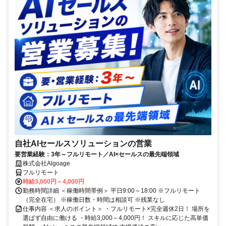
自社AIセールスソリューションの営業
要営業経験：3年～フルリモート／AI×セールスの最先端領域
株式会社Algoage
フルリモート
時給3,000円～4,000円
勤務時間詳細 ＜稼働時間帯例＞ 平日9:00～18:00 ※フルリモート
（完全在宅） ※稼働日数・時間は相談可 ※残業なし
仕事内容 ＜求人のポイント＞ ・フルリモート×完全週休2日！ 場所を
選ばず自由に働ける ・時給3,000～4,000円！ スキルに応じた高単価