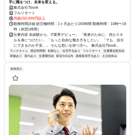
手に職をつけ、未来を変える。
株式会社Tbook
フルリモート
月給250,000円以上
勤務時間詳細 総労働時間：1ヶ月あたり160時間 勤務時間：10時〜19
時（休憩1時間）
仕事内容 未経験から、IT業界デビュー。 「将来のために、何かスキ
ルを身につけたい」 「もっと自由な働き方をしたい」 「でも、自分
にできるのか不安…」 そんな想いを持つ方へ。 株式会社Tbook...
ランチタイム
固定時間制
転勤なし
住宅手当あり
フルリモート
交通費全額支給
研修あり
賞与あり
交通費支給
駅近5分以内
資格取得手当あり
土日祝休み
業務委託