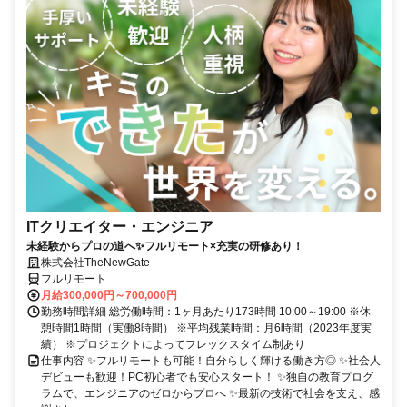
ITクリエイター・エンジニア
未経験からプロの道へ✨フルリモート×充実の研修あり！
株式会社TheNewGate
フルリモート
月給300,000円～700,000円
勤務時間詳細 総労働時間：1ヶ月あたり173時間 10:00～19:00 ※休
憩時間1時間（実働8時間） ※平均残業時間：月6時間（2023年度実
績） ※プロジェクトによってフレックスタイム制あり
仕事内容 ✨フルリモートも可能！自分らしく輝ける働き方◎ ✨社会人
デビューも歓迎！PC初心者でも安心スタート！ ✨独自の教育プログ
ラムで、エンジニアのゼロからプロへ ✨最新の技術で社会を支え、感