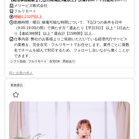
完全在宅で育児・介護中の方も大歓迎♪
メリービズ株式会社
フルリモート
時給1,232円以上
勤務時間・曜日: 稼働可能な時間について、下記3つの条件を日中
（9:00-19:00の間）で満たす方 * 週あたり【平日3日】 以上 * 1日あた
り【連続3時間】 以上 * 週合計【15時間】以上...
仕事内容: 弊社のお客様よりご依頼いただいている経理代行サービス
の業務を、完全在宅・フルリモートでお任せします。案件ごとに複数
名でチームを組んで対応するため、フォローし合いながら働くことが
できます。...
シフト自由
フルリモート
在宅OK
昇給あり
同じ企業の求人
業務委託