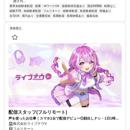
謝され...
業界未経験者歓迎
副業・WワークOK
資格取得支援あり
固定時間制
転勤なし
経験不問
未経験者歓迎
フルリモート
経験者歓迎
有資格者歓迎
研修あり
在宅OK
賞与あり
交通費支給
長期歓迎
長期休暇あり
服装自由
業務委託
配信スタッフ(フルリモート)
声を使ったお仕事｜スマホ1台で配信デビュー◎顔出しナシ・1日1時間
～OK♪
株式会社ライブナウV
フルリモート