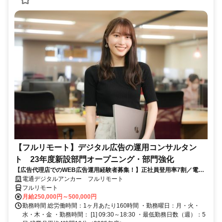
【フルリモート】デジタル広告の運用コンサルタン
ト 23年度新設部門オープニング・部門強化
【広告代理店でのWEB広告運用経験者募集！】正社員登用率7割／電通
G／全国×完全在宅／年休126日・土日祝休み／残業月平均4時間19分
電通デジタルアンカー フルリモート
フルリモート
月給250,000円～500,000円
勤務時間 総労働時間：1ヶ月あたり160時間 ・勤務曜日：月・火・
水・木・金 ・勤務時間： [1] 09:30～18:30 ・最低勤務日数（週）：5