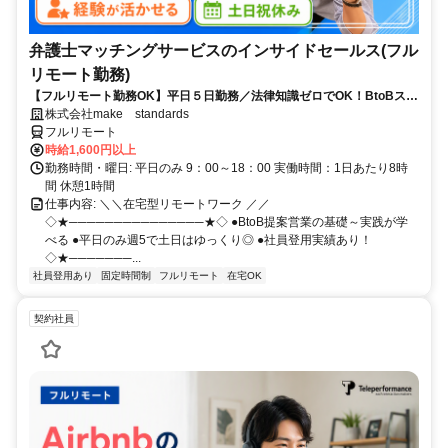
弁護士マッチングサービスのインサイドセールス(フル
リモート勤務)
【フルリモート勤務OK】平日５日勤務／法律知識ゼロでOK！BtoBスキ
ルが身につく営業職
株式会社make standards
フルリモート
時給1,600円以上
勤務時間・曜日: 平日のみ 9：00～18：00 実働時間：1日あたり8時
間 休憩1時間
仕事内容: ＼＼在宅型リモートワーク ／／
◇★───────────────★◇ ●BtoB提案営業の基礎～実践が学
べる ●平日のみ週5で土日はゆっくり◎ ●社員登用実績あり！
◇★───────...
社員登用あり
固定時間制
フルリモート
在宅OK
契約社員