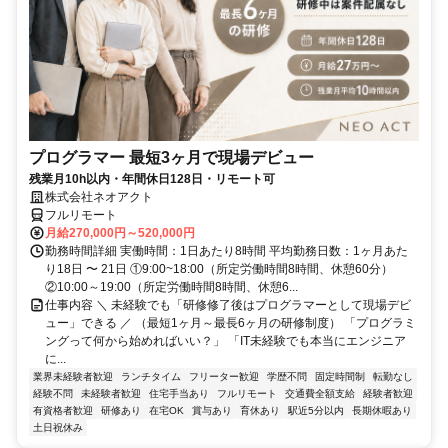
プログラマー 最短3ヶ月で現場デビュー
残業月10h以内・年間休日128日・リモート可
株式会社ネオアクト
フルリモート
月給270,000円～520,000円
勤務時間詳細 実働時間：1日あたり8時間 平均勤務日数：1ヶ月あた
り18日 〜 21日 ①9:00~18:00（所定労働時間8時間、休憩60分）
②10:00～19:00（所定労働時間8時間、休憩6...
仕事内容 ＼ 未経験でも「研修修了後はプログラマーとして現場デビ
ュー」できる ／ （最短1ヶ月～最長6ヶ月の研修制度） 「プログラミ
ングって何から始めればいい？」 「IT未経験でも本当にエンジニア
に...
業界未経験者歓迎
ランチタイム
フリーター歓迎
学歴不問
固定時間制
転勤なし
経験不問
未経験者歓迎
住宅手当あり
フルリモート
交通費全額支給
経験者歓迎
有資格者歓迎
研修あり
在宅OK
賞与あり
育休あり
駅近5分以内
長期休暇あり
土日祝休み