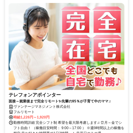
テレフォンアポインター
面接～就業後まで完全リモート✨先輩の95％が子育て中のママ♫
ヴァンテージマネジメント株式会社
フルリモート
時給1,226円～1,920円
勤務時間詳細 完全シフト制 希望を最大限考慮します♫ ⏰月～金でシ
フト自由！ （稼働目安時間： 9:00～17:00 ） ※週9時間以上の稼働を