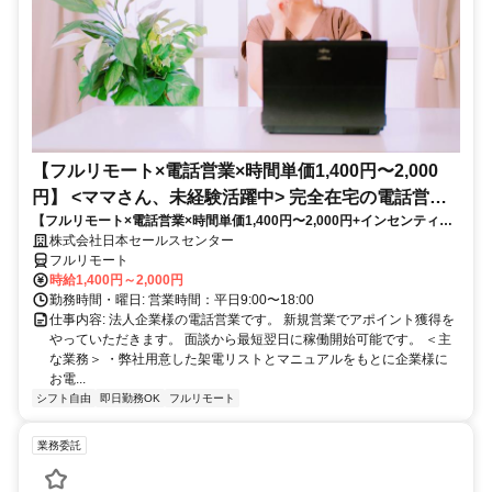
【フルリモート×電話営業×時間単価1,400円〜2,000
円】 <ママさん、未経験活躍中> 完全在宅の電話営業
【フルリモート×電話営業×時間単価1,400円〜2,000円+インセンティブ
で家庭と仕事の両立を実現
あり】 ＜ママさん、未経験活躍中＞ 完全在宅の電話営業で家庭と仕事の
株式会社日本セールスセンター
両立を実現
フルリモート
時給1,400円～2,000円
勤務時間・曜日: 営業時間：平日9:00〜18:00
仕事内容: 法人企業様の電話営業です。 新規営業でアポイント獲得を
やっていただきます。 面談から最短翌日に稼働開始可能です。 ＜主
な業務＞ ・弊社用意した架電リストとマニュアルをもとに企業様に
お電...
シフト自由
即日勤務OK
フルリモート
業務委託