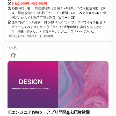
月給2,000円～600,000円
勤務時間・曜日: ⏰勤務時間は自由！ 24時間いつでも配信可能 （深
夜・早朝も自由） ⛅週1日〜、1日1時間～OK！ ⛺完全在宅OK！ 全
国どこからでも配信可能 ✨副業・WワークOK
仕事内容: ＼✨未経験・初心者OK✨／ "ライブナウV"でボイス配信 デ
ビューしてみませんか？ ✋「声だけの配信活動に興味があるけど…」
✋「趣味・好きなことで稼ぎたいけど…」 ✋「やってみた...
週1日からOK
フルリモート
在宅OK
正社員
ITエンジニア(Web・アプリ開発)|未経験歓迎