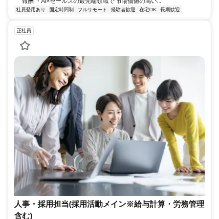
報酬 ・AI×セールスの最先端領域で 市場価値の高い...
社員登用あり
固定時間制
フルリモート
経験者歓迎
在宅OK
長期歓迎
正社員
人事・採用担当(採用活動メイン※給与計算・労務管理
含む)