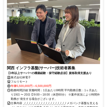
関西 インフラ基盤(サーバー)技術者募集
【3年以上サーバーの構築経験・保守経験必須】資格取得支援あり
株式会社林電子
フルリモート
年俸5,500,000円～6,500,000円
勤務時間詳細 実働時間：1日あたり8時間 平均勤務日数：1ヶ月あた
り19日 〜 20日 ⏰9:00～18:00（休憩60分） ※案件状況により時間外
勤務が 発生する場合がございます。
仕事内容 _/_/_/_/_/_/_/_/_/_/_/_/_/_/_/_/_/_/ メガバンク基盤を支える