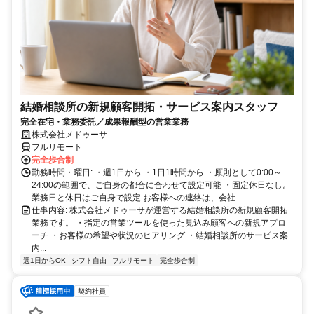
結婚相談所の新規顧客開拓・サービス案内スタッフ
完全在宅・業務委託／成果報酬型の営業業務
株式会社メドゥーサ
フルリモート
完全歩合制
勤務時間・曜日: ・週1日から ・1日1時間から ・原則として0:00～
24:00の範囲で、ご自身の都合に合わせて設定可能 ・固定休日なし。
業務日と休日はご自身で設定 お客様への連絡は、会社...
仕事内容: 株式会社メドゥーサが運営する結婚相談所の新規顧客開拓
業務です。 ・指定の営業ツールを使った見込み顧客への新規アプロ
ーチ ・お客様の希望や状況のヒアリング ・結婚相談所のサービス案
内...
週1日からOK
シフト自由
フルリモート
完全歩合制
契約社員