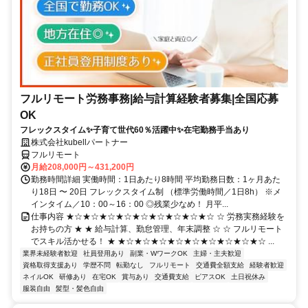
フルリモート労務事務|給与計算経験者募集|全国応募
OK
フレックスタイム✨子育て世代60％活躍中✨在宅勤務手当あり
株式会社kubellパートナー
フルリモート
月給208,000円～431,200円
勤務時間詳細 実働時間：1日あたり8時間 平均勤務日数：1ヶ月あた
り18日 〜 20日 フレックスタイム制 （標準労働時間／1日8h） ※メ
インタイム／10：00～16：00 ◎残業少なめ！ 月平...
仕事内容 ★☆★☆★☆★☆★☆★☆★☆★☆★☆ ☆ 労務実務経験を
お持ちの方 ★ ★ 給与計算、勤怠管理、年末調整 ☆ ☆ フルリモート
でスキル活かせる！ ★ ★☆★☆★☆★☆★☆★☆★☆★☆★☆ ...
業界未経験者歓迎
社員登用あり
副業・WワークOK
主婦・主夫歓迎
資格取得支援あり
学歴不問
転勤なし
フルリモート
交通費全額支給
経験者歓迎
ネイルOK
研修あり
在宅OK
賞与あり
交通費支給
ピアスOK
土日祝休み
服装自由
髪型・髪色自由