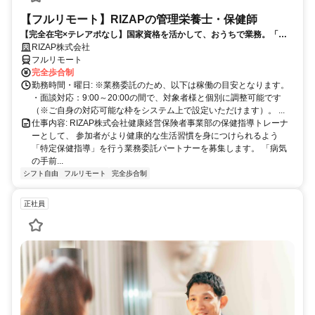
【フルリモート】RIZAPの管理栄養士・保健師
【完全在宅×テレアポなし】国家資格を活かして、おうちで業務。「も
う一つの安心」を。主婦・Wワーカー活躍中！「平日の日中だけ」「夕
RIZAP株式会社
方以降の数時間だけ」など、生活リズムに合わせた時間調整が可能で
フルリモート
す。1件ごとの成果報酬型だから、頑張った分だけ手応えのある収入
完全歩合制
に。充実のサポート体制で、安心の在宅ワークを始めませんか？
勤務時間・曜日: ※業務委託のため、以下は稼働の目安となります。
・面談対応：9:00～20:00の間で、対象者様と個別に調整可能です
（※ご自身の対応可能な枠をシステム上で設定いただけます）。 ...
仕事内容: RIZAP株式会社健康経営保険者事業部の保健指導トレーナ
ーとして、 参加者がより健康的な生活習慣を身につけられるよう
「特定保健指導」を行う業務委託パートナーを募集します。 「病気
の手前...
シフト自由
フルリモート
完全歩合制
正社員