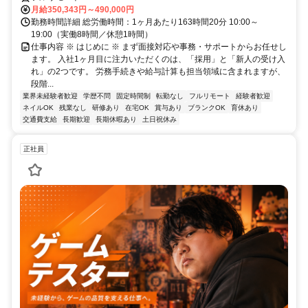
月給350,343円～490,000円
勤務時間詳細 総労働時間：1ヶ月あたり163時間20分 10:00～
19:00（実働8時間／休憩1時間）
仕事内容 ※ はじめに ※ まず面接対応や事務・サポートからお任せし
ます。 入社1ヶ月目に注力いただくのは、「採用」と「新人の受け入
れ」の2つです。 労務手続きや給与計算も担当領域に含まれますが、
段階...
業界未経験者歓迎
学歴不問
固定時間制
転勤なし
フルリモート
経験者歓迎
ネイルOK
残業なし
研修あり
在宅OK
賞与あり
ブランクOK
育休あり
交通費支給
長期歓迎
長期休暇あり
土日祝休み
正社員