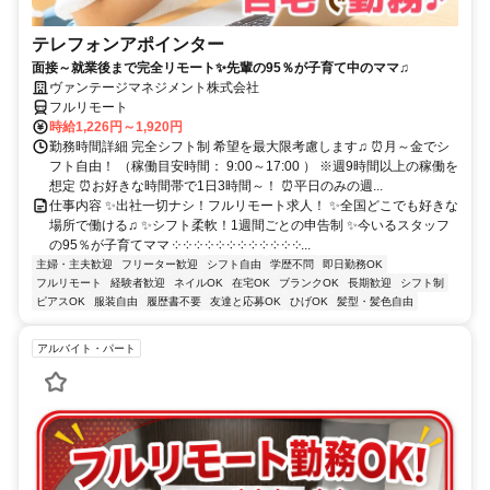
テレフォンアポインター
面接～就業後まで完全リモート✨先輩の95％が子育て中のママ♫
ヴァンテージマネジメント株式会社
フルリモート
時給1,226円～1,920円
勤務時間詳細 完全シフト制 希望を最大限考慮します♫ ⏰月～金でシ
フト自由！ （稼働目安時間： 9:00～17:00 ） ※週9時間以上の稼働を
想定 ⏰お好きな時間帯で1日3時間～！ ⏰平日のみの週...
仕事内容 ✨出社一切ナシ！フルリモート求人！ ✨全国どこでも好きな
場所で働ける♫ ✨シフト柔軟！1週間ごとの申告制 ✨今いるスタッフ
の95％が子育てママ ༶ ༶ ༶ ༶ ༶ ༶ ༶ ༶ ༶ ༶ ༶ ༶...
主婦・主夫歓迎
フリーター歓迎
シフト自由
学歴不問
即日勤務OK
フルリモート
経験者歓迎
ネイルOK
在宅OK
ブランクOK
長期歓迎
シフト制
ピアスOK
服装自由
履歴書不要
友達と応募OK
ひげOK
髪型・髪色自由
アルバイト・パート