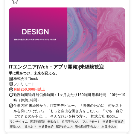
ITエンジニア(Web・アプリ開発)|未経験歓迎
手に職をつけ、未来を変える。
株式会社Tbook
フルリモート
月給250,000円以上
勤務時間詳細 総労働時間：1ヶ月あたり160時間 勤務時間：10時〜19
時（休憩1時間）
仕事内容 未経験から、IT業界デビュー。 「将来のために、何かスキ
ルを身につけたい」 「もっと自由な働き方をしたい」 「でも、自分
にできるのか不安…」 そんな想いを持つ方へ。 株式会社Tbook...
ランチタイム
固定時間制
転勤なし
住宅手当あり
フルリモート
交通費全額支給
研修あり
賞与あり
交通費支給
駅近5分以内
資格取得手当あり
土日祝休み