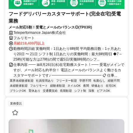
フードデリバリーカスタマーサポート(完全在宅)受電
業務
メール対応5割！受電とメールのバランス◎(TP03R)
Teleperformance Japan株式会社
フルリモート
月給218,400円以上
勤務時間詳細 実働時間：1日あたり8時間 平均勤務日数：1ヶ月あた
り20日 〜 21日 シフト制 1日あたりの実働時間：最大8時間/日 ◆7～
25時(可能な方は27時)の間で週5日/実働8時間のシフ...
仕事内容 ━━ 📅8月26日(水)在宅勤務スタート！━━ 受電がメインで
すが、メール対応も約半分！ 電話とメールのバランスよく働けるカ
スタマーサポートです♪ ━━━━━━━━━━━━━━ 📋 仕事...
業界未経験者歓迎
社員登用あり
フリーター歓迎
学歴不問
転勤なし
経験不問
未経験者歓迎
フルリモート
経験者歓迎
ネイルOK
夜間
研修あり
在宅OK
ブランクOK
育休あり
交通費支給
長期歓迎
シフト制
深夜
ピアスOK
業務委託