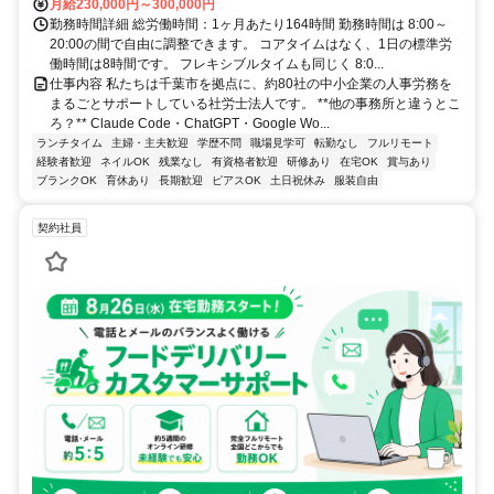
月給230,000円～300,000円
勤務時間詳細 総労働時間：1ヶ月あたり164時間 勤務時間は 8:00～
20:00の間で自由に調整できます。 コアタイムはなく、1日の標準労
働時間は8時間です。 フレキシブルタイムも同じく 8:0...
仕事内容 私たちは千葉市を拠点に、約80社の中小企業の人事労務を
まるごとサポートしている社労士法人です。 **他の事務所と違うとこ
ろ？** Claude Code・ChatGPT・Google Wo...
ランチタイム
主婦・主夫歓迎
学歴不問
職場見学可
転勤なし
フルリモート
経験者歓迎
ネイルOK
残業なし
有資格者歓迎
研修あり
在宅OK
賞与あり
ブランクOK
育休あり
長期歓迎
ピアスOK
土日祝休み
服装自由
契約社員