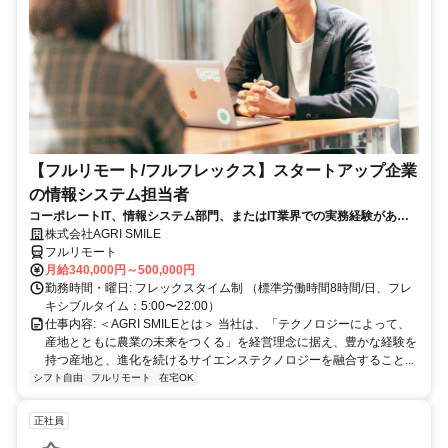
【フルリモート/フルフレックス】スタートアップ企業
の情報システム担当者
コーポレートIT、情報システム部門、またはIT業界での実務経験がある
方、大歓迎！
株式会社AGRI SMILE
フルリモート
月給340,000円～500,000円
勤務時間・曜日: フレックスタイム制 （標準労働時間8時間/日、フレ
キシブルタイム：5:00〜22:00）
仕事内容: ＜AGRI SMILEとは＞ 当社は、「テクノロジーによって、
産地とともに農業の未来をつくる」を経営理念に据え、豊かな経験を
持つ産地と、進化を続けるサイエンステクノロジーを融合すること...
シフト自由
フルリモート
在宅OK
正社員