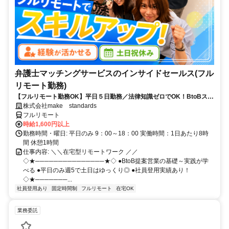
弁護士マッチングサービスのインサイドセールス(フル
リモート勤務)
【フルリモート勤務OK】平日５日勤務／法律知識ゼロでOK！BtoBスキ
ルが身につく営業職
株式会社make standards
フルリモート
時給1,600円以上
勤務時間・曜日: 平日のみ 9：00～18：00 実働時間：1日あたり8時
間 休憩1時間
仕事内容: ＼＼在宅型リモートワーク ／／
◇★───────────────★◇ ●BtoB提案営業の基礎～実践が学
べる ●平日のみ週5で土日はゆっくり◎ ●社員登用実績あり！
◇★───────...
社員登用あり
固定時間制
フルリモート
在宅OK
業務委託