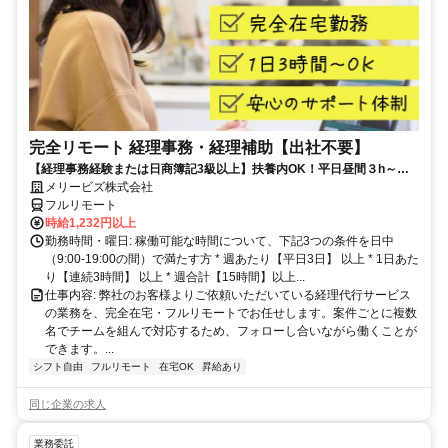
完全リモート 経理事務・経理補助【出社不要】
【経理事務経験または日商簿記3級以上】扶養内OK！平日昼間３h～。
完全在宅で育児・介護中の方も大歓迎♪
メリービズ株式会社
フルリモート
時給1,232円以上
勤務時間・曜日: 稼働可能な時間について、下記3つの条件を日中
（9:00-19:00の間）で満たす方 * 週あたり【平日3日】 以上 * 1日あた
り【連続3時間】 以上 * 週合計【15時間】以上...
仕事内容: 弊社のお客様よりご依頼いただいている経理代行サービス
の業務を、完全在宅・フルリモートでお任せします。案件ごとに複数
名でチームを組んで対応するため、フォローし合いながら働くことが
できます。...
シフト自由
フルリモート
在宅OK
昇給あり
同じ企業の求人
業務委託