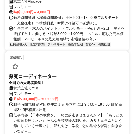
株式会社Algoage
フルリモート
時給3,000円～4,000円
勤務時間詳細 ＜稼働時間帯例＞ 平日9:00～18:00 ※フルリモート
（完全在宅） ※稼働日数・時間は相談可 ※残業なし
仕事内容 ＜求人のポイント＞ ・フルリモート×完全週休2日！ 場所を
選ばず自由に働ける ・時給3,000～4,000円！ スキルに応じた高単価
報酬 ・AI×セールスの最先端領域で 市場価値の高い...
社員登用あり
固定時間制
フルリモート
経験者歓迎
在宅OK
長期歓迎
業務委託
探究コーディネーター
全国での大規模募集！
株式会社ミエタ
フルリモート
月給200,000円～500,000円
勤務時間詳細 ※対応案件による 基本的には 9：00～18：00 目安 ※
週2～5日程度の出勤
仕事内容 【日本の教育を、一緒に前進させませんか？】 「もっと良
い教育を届けたい」 そんな学校現場の想いを、カリキュラムという
形にしていく仕事です。 私たちは、学校ごとの理念や課題に向き合
いながら...