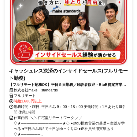
キャッシュレス決済のインサイドセールス(フルリモー
ト勤務)
【フルリモート勤務OK】平日５日勤務／経験者歓迎・BtoB提案営業で
スキルアップ
株式会社make standards
フルリモート
時給1,600円以上
勤務時間・曜日: 平日のみ 9：00～18：00 実働時間：1日あたり8時
間 休憩1時間
仕事内容: ＼＼在宅型リモートワーク ／／
◇★───────────────★◇ ●BtoB提案営業の基礎～実践が学
べる ●平日のみ週5で土日はゆっくり◎ ●正社員登用実績あり
◇★───────...