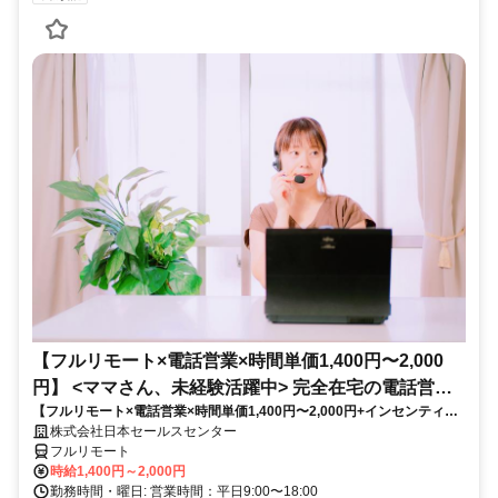
【フルリモート×電話営業×時間単価1,400円〜2,000
円】 <ママさん、未経験活躍中> 完全在宅の電話営業
【フルリモート×電話営業×時間単価1,400円〜2,000円+インセンティブ
で家庭と仕事の両立を実現
あり】 ＜ママさん、未経験活躍中＞ 完全在宅の電話営業で家庭と仕事の
株式会社日本セールスセンター
両立を実現
フルリモート
時給1,400円～2,000円
勤務時間・曜日: 営業時間：平日9:00〜18:00