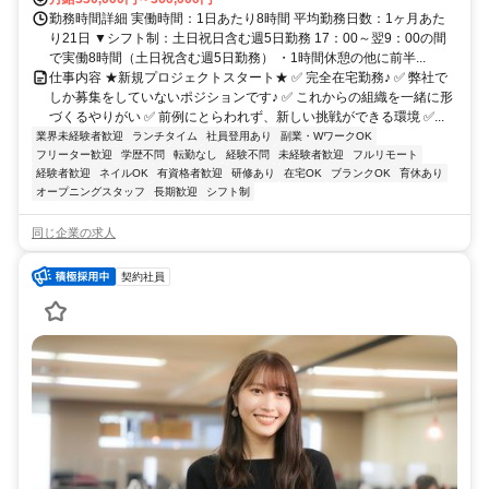
勤務時間詳細 実働時間：1日あたり8時間 平均勤務日数：1ヶ月あた
り21日 ▼シフト制：土日祝日含む週5日勤務 17：00～翌9：00の間
で実働8時間（土日祝含む週5日勤務） ・1時間休憩の他に前半...
仕事内容 ★新規プロジェクトスタート★ ✅ 完全在宅勤務♪ ✅ 弊社で
しか募集をしていないポジションです♪ ✅ これからの組織を一緒に形
づくるやりがい ✅ 前例にとらわれず、新しい挑戦ができる環境 ✅...
業界未経験者歓迎
ランチタイム
社員登用あり
副業・WワークOK
フリーター歓迎
学歴不問
転勤なし
経験不問
未経験者歓迎
フルリモート
経験者歓迎
ネイルOK
有資格者歓迎
研修あり
在宅OK
ブランクOK
育休あり
オープニングスタッフ
長期歓迎
シフト制
同じ企業の求人
契約社員