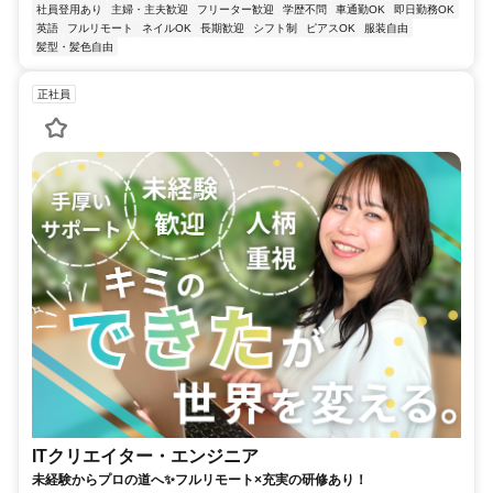
社員登用あり
主婦・主夫歓迎
フリーター歓迎
学歴不問
車通勤OK
即日勤務OK
英語
フルリモート
ネイルOK
長期歓迎
シフト制
ピアスOK
服装自由
髪型・髪色自由
正社員
ITクリエイター・エンジニア
未経験からプロの道へ✨フルリモート×充実の研修あり！