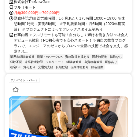
株式会社TheNewGate
フルリモート
月給300,000円～700,000円
勤務時間詳細 総労働時間：1ヶ月あたり173時間 10:00～19:00 ※休
憩時間1時間（実働8時間） ※平均残業時間：月6時間（2023年度実
績） ※プロジェクトによってフレックスタイム制あり
仕事内容 ✨フルリモートも可能！自分らしく輝ける働き方◎ ✨社会人
デビューも歓迎！PC初心者でも安心スタート！ ✨独自の教育プログ
ラムで、エンジニアのゼロからプロへ ✨最新の技術で社会を支え、感
謝され...
業界未経験者歓迎
副業・WワークOK
資格取得支援あり
固定時間制
転勤なし
経験不問
未経験者歓迎
フルリモート
経験者歓迎
有資格者歓迎
研修あり
在宅OK
賞与あり
交通費支給
長期歓迎
長期休暇あり
服装自由
アルバイト・パート