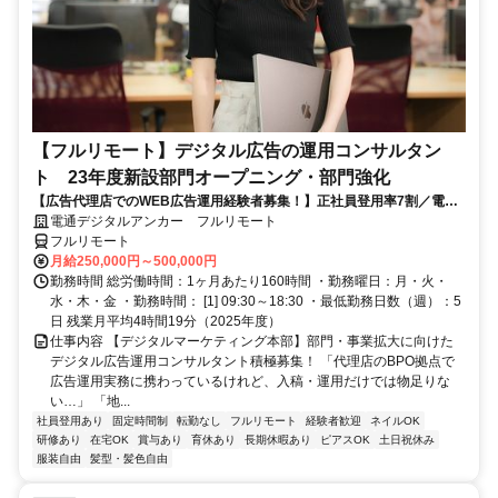
【フルリモート】デジタル広告の運用コンサルタン
ト 23年度新設部門オープニング・部門強化
【広告代理店でのWEB広告運用経験者募集！】正社員登用率7割／電通
G／全国×完全在宅／年休126日・土日祝休み／残業月平均4時間19分
電通デジタルアンカー フルリモート
フルリモート
月給250,000円～500,000円
勤務時間 総労働時間：1ヶ月あたり160時間 ・勤務曜日：月・火・
水・木・金 ・勤務時間： [1] 09:30～18:30 ・最低勤務日数（週）：5
日 残業月平均4時間19分（2025年度）
仕事内容 【デジタルマーケティング本部】部門・事業拡大に向けた
デジタル広告運用コンサルタント積極募集！ 「代理店のBPO拠点で
広告運用実務に携わっているけれど、入稿・運用だけでは物足りな
い…」 「地...
社員登用あり
固定時間制
転勤なし
フルリモート
経験者歓迎
ネイルOK
研修あり
在宅OK
賞与あり
育休あり
長期休暇あり
ピアスOK
土日祝休み
服装自由
髪型・髪色自由