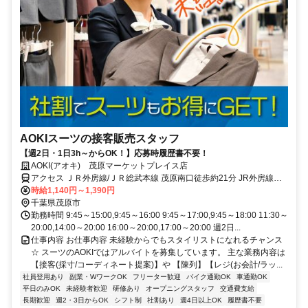
AOKIスーツの接客販売スタッフ
【週2日・1日3h～からOK！】応募時履歴書不要！
AOKI(アオキ) 茂原マーケットプレイス店
アクセス ＪＲ外房線/ＪＲ総武本線 茂原南口徒歩約21分 JR外房線
「茂原駅」より徒歩約20分
時給1,140円～1,390円
千葉県茂原市
勤務時間 9:45～15:00,9:45～16:00 9:45～17:00,9:45～18:00 11:30～
20:00,14:00～20:00 16:00～20:00,17:00～20:00 週2日...
仕事内容 お仕事内容 未経験からでもスタイリストになれるチャンス
☆ スーツのAOKIではアルバイトを募集しています。 主な業務内容は
【接客(採寸/コーディネート提案)】や 【陳列】【レジ(お会計/ラッ...
社員登用あり
副業・WワークOK
フリーター歓迎
バイク通勤OK
車通勤OK
平日のみOK
未経験者歓迎
研修あり
オープニングスタッフ
交通費支給
長期歓迎
週2・3日からOK
シフト制
社割あり
週4日以上OK
履歴書不要