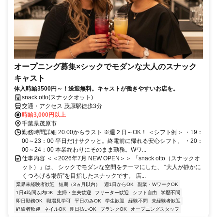
オープニング募集×シックでモダンな大人のスナック
キャスト
体入時給3500円～！送迎無料。キャストが働きやすいお店を。
snack otto(スナックオット)
交通・アクセス 茂原駅徒歩3分
時給3,000円以上
千葉県茂原市
勤務時間詳細 20:00からラスト ※週２日～OK！ ＜シフト例＞ ・19：
00～23：00 平日だけサクッと。終電前に帰れる安心シフト。 ・20：
00～24：00 本業終わりにそのまま勤務。Wワ...
仕事内容 ＜＜2026年7月 NEW OPEN＞＞ 「snack otto（スナックオ
ット）」は、 シックでモダンな空間をテーマにした、 “大人が静かに
くつろげる場所”を目指したスナックです。 店...
業界未経験者歓迎
短期（3ヵ月以内）
週1日からOK
副業・WワークOK
1日4時間以内OK
主婦・主夫歓迎
フリーター歓迎
シフト自由
学歴不問
即日勤務OK
職場見学可
平日のみOK
学生歓迎
経験不問
未経験者歓迎
経験者歓迎
ネイルOK
即日払いOK
ブランクOK
オープニングスタッフ