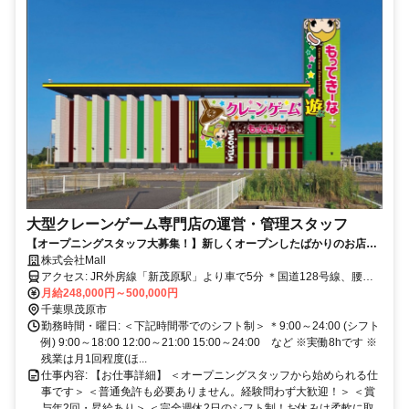
大型クレーンゲーム専門店の運営・管理スタッフ
【オープニングスタッフ大募集！】新しくオープンしたばかりのお店で
一緒に楽しく働きませんか？千葉県内最大級のクレーンゲーム専門店が
株式会社Mall
茂原市に上陸！！！クレーンゲームの海外視察(新規筐体開発)旅行など
アクセス: JR外房線「新茂原駅」より車で5分 ＊国道128号線、腰当
楽しさも盛りだくさん！新しいチャレンジを積極的にしたい方をお待ち
交差点を曲がり 陸橋越えたらスグ！ ＊車・バイク・自転車通勤大歓
月給248,000円～500,000円
しております。
迎！ 通勤手段は何でもOK！
千葉県茂原市
勤務時間・曜日: ＜下記時間帯でのシフト制＞ ＊9:00～24:00 (シフト
例) 9:00～18:00 12:00～21:00 15:00～24:00 など ※実働8hです ※
残業は月1回程度(ほ...
仕事内容: 【お仕事詳細】 ＜オープニングスタッフから始められる仕
事です＞ ＜普通免許も必要ありません。経験問わず大歓迎！＞ ＜賞
与年2回・昇給あり＞ ＜完全週休2日のシフト制！お休みは柔軟に取