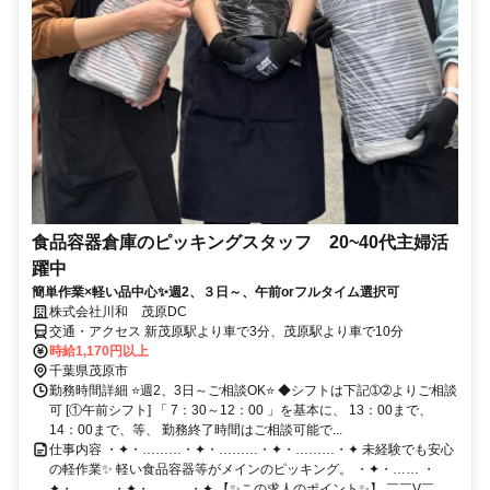
食品容器倉庫のピッキングスタッフ 20~40代主婦活
躍中
簡単作業×軽い品中心✨週2、３日～、午前orフルタイム選択可
株式会社川和 茂原DC
交通・アクセス 新茂原駅より車で3分、茂原駅より車で10分
時給1,170円以上
千葉県茂原市
勤務時間詳細 ⭐週2、3日～ご相談OK⭐ ◆シフトは下記➀➁よりご相談
可 [①午前シフト] 「 7：30～12：00 」を基本に、 13：00まで、
14：00まで、等、 勤務終了時間はご相談可能で...
仕事内容 ・✦・………・✦・………・✦・………・✦ 未経験でも安心
の軽作業✨ 軽い食品容器等がメインのピッキング。 ・✦・…… ・
✦・………・✦・………・✦ 【✨この求人のポイント✨】 ￣￣V￣...