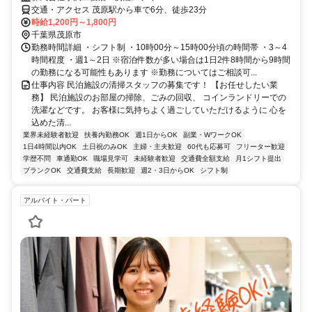
交通・アクセス 茂原駅から車で6分、徒歩23分
時給1,200円～1,800円
千葉県茂原市
勤務時間詳細 ・シフト制 ・10時00分～15時00分頃の時間帯 ・3～4
時間程度 ・週1～2日 ※宿泊件数が多い場合は1日2件8時間から9時間
の勤務になる可能性もあります ※勤務についてはご相談可...
仕事内容 民泊施設の清掃スタッフの募集です！ 【お任せしたい業
務】 民泊施設のお部屋の掃除、ごみの回収、 コインランドリーでの
洗濯などです。 お客様に気持ちよく過ごしていただけるように 心を
込めた清...
業界未経験者歓迎
扶養内勤務OK
週1日からOK
副業・WワークOK
1日4時間以内OK
土日祝のみOK
主婦・主夫歓迎
60代も応募可
フリーター歓迎
学歴不問
車通勤OK
職場見学可
未経験者歓迎
交通費全額支給
月1シフト提出
ブランクOK
交通費支給
長期歓迎
週2・3日からOK
シフト制
アルバイト・パート