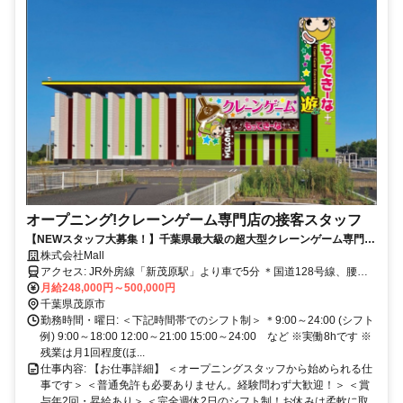
オープニング!クレーンゲーム専門店の接客スタッフ
【NEWスタッフ大募集！】千葉県最大級の超大型クレーンゲーム専門店
茂原市にNEWOPEN！男女ともに大歓迎！将来は店長・部門統括者への
株式会社Mall
ステップアップも可！完全週休2日制・休暇の取得は柔軟に対応！マニ
アクセス: JR外房線「新茂原駅」より車で5分 ＊国道128号線、腰当
アックな趣味をお持ちの方大歓迎！オープニングスタッフとして一緒に
交差点を曲がり 陸橋越えたらスグ！ ＊車・バイク・自転車通勤大歓
月給248,000円～500,000円
楽しく働いてみませんか。
迎！ 通勤手段は何でもOK！
千葉県茂原市
勤務時間・曜日: ＜下記時間帯でのシフト制＞ ＊9:00～24:00 (シフト
例) 9:00～18:00 12:00～21:00 15:00～24:00 など ※実働8hです ※
残業は月1回程度(ほ...
仕事内容: 【お仕事詳細】 ＜オープニングスタッフから始められる仕
事です＞ ＜普通免許も必要ありません。経験問わず大歓迎！＞ ＜賞
与年2回・昇給あり＞ ＜完全週休2日のシフト制！お休みは柔軟に取