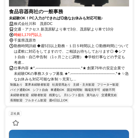
食品容器商社の一般事務
未経験OK！PC入力ができれば◎急なお休みも対応可能♪
株式会社川和 茂原DC
交通・アクセス 新茂原駅より車で3分、茂原駅より車で10分
時給1,170円以上
千葉県茂原市
勤務時間詳細 ◆週5日以上勤務・１日５時間以上 ◎勤務時間について
は柔軟に対応をしてますので、ご相談お待ちしております◎ ◆シフ
ト自由・自己申告制 （1ヶ月ごとに調整） ◆学校行事などの予定も
考慮...
仕事内容 ★*.────────────────.*★ 創業76年の安定企業で
未経験OKの事務スタッフ募集 ★*.────────────────.*★ ✨急
なお休みも対応可能な体制 ✨充実し...
制服あり
業界未経験者歓迎
社員登用あり
主婦・主夫歓迎
フリーター歓迎
バイク通勤OK
シフト自由
車通勤OK
固定時間制
職場見学可
経験不問
未経験者歓迎
経験者歓迎
残業なし
月1シフト提出
賞与あり
交通費支給
長期歓迎
フルタイム歓迎
週4日以上OK
正社員