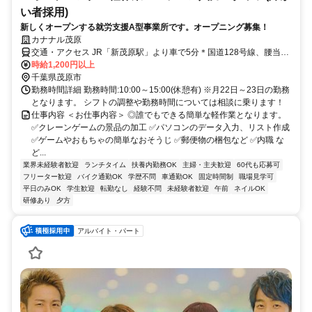
い者採用)
新しくオープンする就労支援A型事業所です。オープニング募集！
カナナル茂原
交通・アクセス JR「新茂原駅」より車で5分＊国道128号線、腰当交
差点を曲がり 陸橋越えたらスグ！
時給1,200円以上
千葉県茂原市
勤務時間詳細 勤務時間:10:00～15:00(休憩有) ※月22日～23日の勤務
となります。 シフトの調整や勤務時間については相談に乗ります！
仕事内容 ＜お仕事内容＞ ◎誰でもできる簡単な軽作業となります。
✅クレーンゲームの景品の加工 ✅パソコンのデータ入力、リスト作成
✅ゲームやおもちゃの簡単なおそうじ ✅郵便物の梱包など ✅内職 な
ど...
業界未経験者歓迎
ランチタイム
扶養内勤務OK
主婦・主夫歓迎
60代も応募可
フリーター歓迎
バイク通勤OK
学歴不問
車通勤OK
固定時間制
職場見学可
平日のみOK
学生歓迎
転勤なし
経験不問
未経験者歓迎
午前
ネイルOK
研修あり
夕方
アルバイト・パート