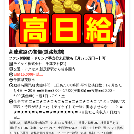
高速道路の警備(道路規制)
ファン付制服・ドリンク手当◎未経験も【月37.5万円～】可
テイケイ株式会社 千葉支社[21]
交通・アクセス 新茂原駅から徒歩圏内
日給15,000円以上
千葉県茂原市
勤務時間詳細 実働時間：1日あたり8時間 平均勤務日数：1ヶ月あた
り4日 〜 20日 ■■日勤■■8:00～17:00(実働8h) ■■夜勤■■20:00～
5:00(実働8h) ＊週1日～OK ＊土...
仕事内容 〓★〓★〓★〓★〓★〓★〓★〓★〓★〓 ”スタッフ想い”の
環境・待遇が詰まった 【テイケイ】で一緒に働きませんか…！？ 〓
★〓★〓★〓★〓★〓★〓★〓★〓★〓 ⭐目指せる高収入⭐ 日勤☆
日...
制服あり
業界未経験者歓迎
短期（3ヵ月以内）
扶養内勤務OK
社員登用あり
週1日からOK
副業・WワークOK
土日祝のみOK
主婦・主夫歓迎
週1シフト提出
60代も応募可
資格取得支援あり
フリーター歓迎
短期
早朝
シフト自由