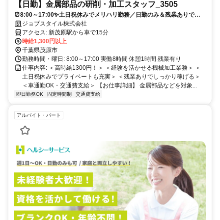
【日勤】金属部品の研削・加工スタッフ_3505
⏰8:00～17:00✨土日祝休みでメリハリ勤務／日勤のみ＆残業ありでし
っかり稼げる✅／経験者歓迎⭕研削経験が活かせる加工作業⭐
ジョブスタイル株式会社
アクセス: 新茂原駅から車で15分
時給1,300円以上
千葉県茂原市
勤務時間・曜日: 8:00～17:00 実働8時間 休憩1時間 残業有り
仕事内容: ＜高時給1300円！＞ ＜経験を活かせる機械加工業務＞ ＜
土日祝休みでプライベートも充実＞ ＜残業ありでしっかり稼げる＞
＜車通勤OK・交通費支給＞ 【お仕事詳細】 金属部品などを対象...
即日勤務OK
固定時間制
交通費支給
アルバイト・パート