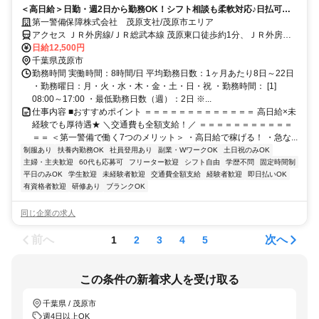
＜高日給＞日勤・週2日から勤務OK！シフト相談も柔軟対応♪日払可◎
未経験歓迎★
第一警備保障株式会社 茂原支社/茂原市エリア
アクセス ＪＲ外房線/ＪＲ総武本線 茂原東口徒歩約1分、ＪＲ外房線/
ＪＲ総武本線 茂原東口徒歩約1分 直行直帰OK＊交通費全額支給＊
日給12,500円
千葉県茂原市
勤務時間 実働時間：8時間/日 平均勤務日数：1ヶ月あたり8日～22日
・勤務曜日：月・火・水・木・金・土・日・祝 ・勤務時間： [1]
08:00～17:00 ・最低勤務日数（週）：2日 ※...
仕事内容 ■おすすめポイント ＝＝＝＝＝＝＝＝＝＝＝＝＝ 高日給×未
経験でも厚待遇★ ＼交通費も全額支給！／ ＝＝＝＝＝＝＝＝＝＝＝
＝＝ ＜第一警備で働く7つのメリット＞ ・高日給で稼げる！ ・急な...
制服あり
扶養内勤務OK
社員登用あり
副業・WワークOK
土日祝のみOK
主婦・主夫歓迎
60代も応募可
フリーター歓迎
シフト自由
学歴不問
固定時間制
平日のみOK
学生歓迎
未経験者歓迎
交通費全額支給
経験者歓迎
即日払いOK
有資格者歓迎
研修あり
ブランクOK
同じ企業の求人
前へ
次へ
1
2
3
4
5
この条件の新着求人を受け取る
千葉県 / 茂原市
週4日以上OK