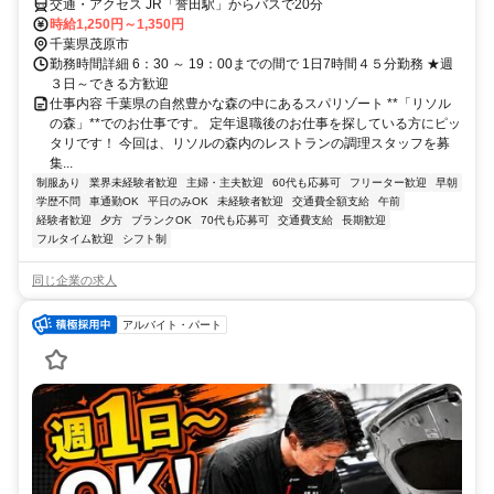
交通・アクセス JR「誉田駅」からバスで20分
時給1,250円～1,350円
千葉県茂原市
勤務時間詳細 6：30 ～ 19：00までの間で 1日7時間４５分勤務 ★週
３日～できる方歓迎
仕事内容 千葉県の自然豊かな森の中にあるスパリゾート **「リソル
の森」**でのお仕事です。 定年退職後のお仕事を探している方にピッ
タリです！ 今回は、リソルの森内のレストランの調理スタッフを募
集...
制服あり
業界未経験者歓迎
主婦・主夫歓迎
60代も応募可
フリーター歓迎
早朝
学歴不問
車通勤OK
平日のみOK
未経験者歓迎
交通費全額支給
午前
経験者歓迎
夕方
ブランクOK
70代も応募可
交通費支給
長期歓迎
フルタイム歓迎
シフト制
同じ企業の求人
アルバイト・パート