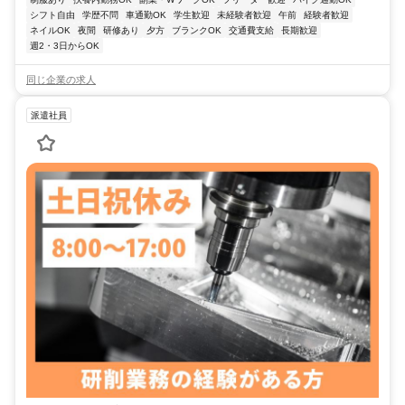
シフト自由
学歴不問
車通勤OK
学生歓迎
未経験者歓迎
午前
経験者歓迎
ネイルOK
夜間
研修あり
夕方
ブランクOK
交通費支給
長期歓迎
週2・3日からOK
同じ企業の求人
派遣社員