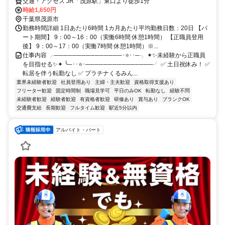
オフィス)
交通・アクセス JR「茂原駅」東口より徒歩1分
時給1,650円
千葉県茂原市
勤務時間詳細 1日あたり6時間 1カ月あたり平均勤務日数：20日 【パ
ート期間】 9：00～16：00（実働6時間 休憩1時間） 【正職員登用
後】 9：00～17：00（実働7時間 休憩1時間）※...
仕事内容 ╭───────────────･⭐･･─╮ ✦✨未経験から正職員
を目指せる✨✦ ╰─･･⭐･───────────────╯ ✅ 土日祝休み！ ✅
転居を伴う転勤なし ✅ プラチナくるみん...
業界未経験者歓迎
社員登用あり
主婦・主夫歓迎
資格取得支援あり
フリーター歓迎
固定時間制
職場見学可
平日のみOK
転勤なし
経験不問
未経験者歓迎
経験者歓迎
有資格者歓迎
研修あり
賞与あり
ブランクOK
交通費支給
長期歓迎
フルタイム歓迎
駅近5分以内
アルバイト・パート