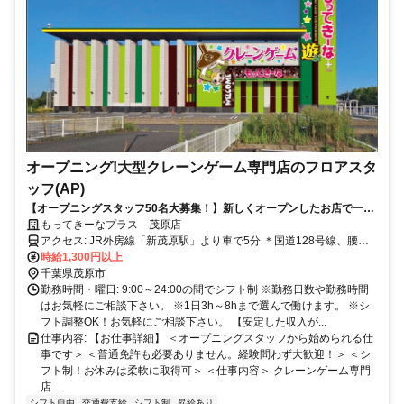
オープニング!大型クレーンゲーム専門店のフロアスタ
ッフ(AP)
【オープニングスタッフ50名大募集！】新しくオープンしたお店で一緒
に楽しく働きませんか？県内最大級のクレーンゲーム専門店が茂原市に
もってきーなプラス 茂原店
上陸！！！未経験OK！☆髪色・髪型自由＆ネイル・ピアスもOK！学
アクセス: JR外房線「新茂原駅」より車で5分 ＊国道128号線、腰当
生・フリーター大歓迎！お友達同士での応募もガンガン受付中！勤務時
交差点を曲がり 陸橋越えたらスグ！ ＊車・バイク・自転車通勤大歓
時給1,300円以上
間や勤務日数はお気軽にご相談ください。
迎！ 通勤手段は何でもOK！
千葉県茂原市
勤務時間・曜日: 9:00～24:00の間でシフト制 ※勤務日数や勤務時間
はお気軽にご相談下さい。 ※1日3h～8hまで選んで働けます。 ※シ
フト調整OK！お気軽にご相談下さい。 【安定した収入が...
仕事内容: 【お仕事詳細】 ＜オープニングスタッフから始められる仕
事です＞ ＜普通免許も必要ありません。経験問わず大歓迎！＞ ＜シ
フト制！お休みは柔軟に取得可＞ ＜仕事内容＞ クレーンゲーム専門
店...
シフト自由
交通費支給
シフト制
昇給あり