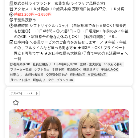
が女性/子育てが落ち着いた方・社会復帰の方も大歓迎です◎/柔軟なシフ
株式会社ライフランド 京葉支店(ライフケア茂原会堂)
ト体制・しっかりとしたサポート体制充実で働きやすさもバツグン/フル
アクセス ＪＲ外房線/ＪＲ総武本線 茂原南口徒歩約27分、ＪＲ外房線/
タイム希望も大歓迎/マイカーでの直行直帰OK/営業・テレアポ・販売経
ＪＲ総武本線 新茂原徒歩約28分
時給1,200円～1,650円
験者は即戦力/正社員登用実績もあり◎
千葉県茂原市
勤務時間 シフトサイクル：1ヶ月 【自家用車で直行直帰OK！扶養内
も歓迎◎】 ・1日4時間～◎／週3日～◎ ・日曜定休♪ 午前のみ／午後
のみOK ・家庭都合の急なお休みもOK！ （勤務時間例） ＊9...
仕事内容 ＼会員サービスのご案内をお任せします！／ ★午前・午後
のみ、フルタイムなど選べる働き方★ ★週3日～OK！プライベート
両立も可能です★ ★お仕事復帰も大歓迎♪子育て中の方も活躍中★ ＼
一覧...
扶養内勤務OK
社員登用あり
1日4時間以内OK
主婦・主夫歓迎
60代も応募可
フリーター歓迎
シフト自由
学歴不問
車通勤OK
職場見学可
平日のみOK
転勤なし
未経験者歓迎
交通費全額支給
経験者歓迎
有資格者歓迎
月1シフト提出
研修あり
夕方
ブランクOK
アルバイト・パート