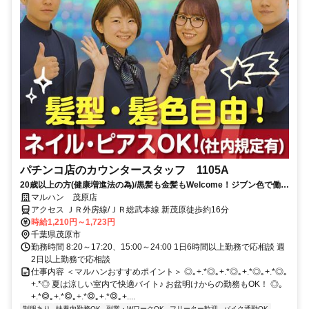
パチンコ店のカウンタースタッフ 1105A
20歳以上の方(健康増進法の為)/黒髪も金髪もWelcome！ジブン色で働け
る！多様性全開のマルハンで、アナタらしく働こう☆履歴書不要
マルハン 茂原店
アクセス ＪＲ外房線/ＪＲ総武本線 新茂原徒歩約16分
時給1,210円～1,723円
千葉県茂原市
勤務時間 8:20～17:20、15:00～24:00 1日6時間以上勤務で応相談 週
2日以上勤務で応相談
仕事内容 ＜マルハンおすすめポイント＞ ◎｡+.*◎｡+.*◎｡+.*◎｡+.*◎｡
+.*◎ 夏は涼しい室内で快適バイト♪ お盆明けからの勤務もOK！ ◎｡
+.*◎｡+.*◎｡+.*◎｡+.*◎｡+....
制服あり
扶養内勤務OK
副業・WワークOK
フリーター歓迎
バイク通勤OK