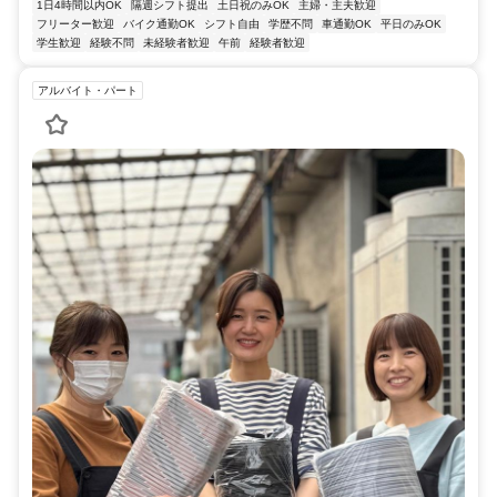
1日4時間以内OK
隔週シフト提出
土日祝のみOK
主婦・主夫歓迎
フリーター歓迎
バイク通勤OK
シフト自由
学歴不問
車通勤OK
平日のみOK
学生歓迎
経験不問
未経験者歓迎
午前
経験者歓迎
アルバイト・パート