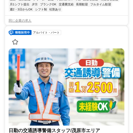
月1シフト提出
夕方
ブランクOK
交通費支給
長期歓迎
フルタイム歓迎
週2・3日からOK
シフト制
社割あり
同じ企業の求人
アルバイト・パート
日勤の交通誘導警備スタッフ/茂原市エリア