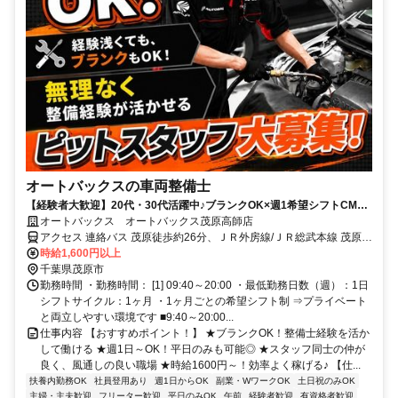
オートバックスの車両整備士
【経験者大歓迎】20代・30代活躍中♪ブランクOK×週1希望シフトCMで
もお馴染み★ オートバックスのお仕事になります！
オートバックス オートバックス茂原高師店
アクセス 連絡バス 茂原徒歩約26分、ＪＲ外房線/ＪＲ総武本線 茂原南
口徒歩約26分、ＪＲ外房線/ＪＲ総武本線 新茂原徒歩約27分
時給1,600円以上
千葉県茂原市
勤務時間 ・勤務時間： [1] 09:40～20:00 ・最低勤務日数（週）：1日
シフトサイクル：1ヶ月 ・1ヶ月ごとの希望シフト制 ⇒プライベート
と両立しやすい環境です ■9:40～20:00...
仕事内容 【おすすめポイント！】 ★ブランクOK！整備士経験を活か
して働ける ★週1日～OK！平日のみも可能◎ ★スタッフ同士の仲が
良く、風通しの良い職場 ★時給1600円～！効率よく稼げる♪ 【仕...
扶養内勤務OK
社員登用あり
週1日からOK
副業・WワークOK
土日祝のみOK
主婦・主夫歓迎
フリーター歓迎
平日のみOK
午前
経験者歓迎
有資格者歓迎