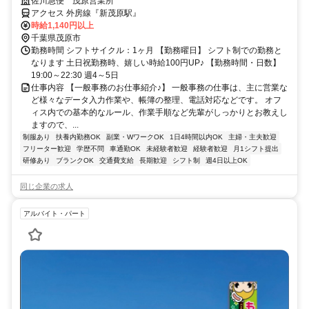
佐川急便 茂原営業所
アクセス 外房線『新茂原駅』
時給1,140円以上
千葉県茂原市
勤務時間 シフトサイクル：1ヶ月 【勤務曜日】 シフト制での勤務と
なります 土日祝勤務時、嬉しい時給100円UP♪ 【勤務時間・日数】
19:00～22:30 週4～5日
仕事内容 【一般事務のお仕事紹介♪】 一般事務の仕事は、主に営業な
ど様々なデータ入力作業や、帳簿の整理、電話対応などです。 オフ
ィス内での基本的なルール、作業手順など先輩がしっかりとお教えし
ますので、...
制服あり
扶養内勤務OK
副業・WワークOK
1日4時間以内OK
主婦・主夫歓迎
フリーター歓迎
学歴不問
車通勤OK
未経験者歓迎
経験者歓迎
月1シフト提出
研修あり
ブランクOK
交通費支給
長期歓迎
シフト制
週4日以上OK
同じ企業の求人
アルバイト・パート