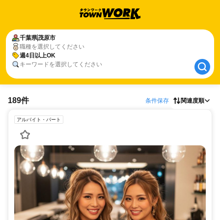
千葉県
千葉県
茂原市
茂原市
職種を選択してください
週4日以上OK
週4日以上OK
キーワードを選択してください
189件
条件保存
関連度順
アルバイト・パート