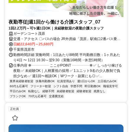
夜勤専従|週1回から働ける介護スタッフ_07
1回2.2万円～可✨週1日OK｜未経験歓迎の夜勤介護スタッフ
ガーデンコート茂原
交通・アクセス 〇バスの場合 JR外房線「茂原」駅南口2番バス乗り
場より、「茂原高校入口」バス停下車、徒歩8分 〇車通勤可・バイク
日給22,640円～25,680円
通勤可(駐車場完備) ※営業所によって異なります。気になる際は遠慮
千葉県茂原市
なくご連絡ください。
勤務時間詳細 実働時間：1日あたり8時間 平均勤務日数：1ヶ月あた
り4日 〜 12日 16:30～翌9:30（実働16時間・休憩1時間）
仕事内容 ✼┈┈┈┈┈ ここがPOINT ┈┈┈┈┈✼ ✅ しっかり稼げる
夜勤 ✅ 未経験OK｜人柄重視の採用 ✅ 1ユニット9名の少人数制で負
担少なめ ✅ 週1回〜相談OK｜Wワーク・副業にも◎ ✅...
業界未経験者歓迎
扶養内勤務OK
社員登用あり
週1日からOK
土日祝のみOK
60代も応募可
フリーター歓迎
シフト自由
学歴不問
即日勤務OK
職場見学可
平日のみOK
転勤なし
経験不問
未経験者歓迎
経験者歓迎
残業なし
ブランクOK
70代も応募可
交通費支給
正社員