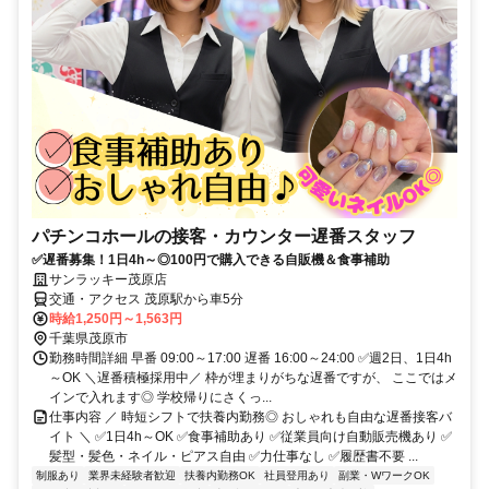
パチンコホールの接客・カウンター遅番スタッフ
✅遅番募集！1日4h～◎100円で購入できる自販機＆食事補助
サンラッキー茂原店
交通・アクセス 茂原駅から車5分
時給1,250円～1,563円
千葉県茂原市
勤務時間詳細 早番 09:00～17:00 遅番 16:00～24:00 ✅週2日、1日4h
～OK ＼遅番積極採用中／ 枠が埋まりがちな遅番ですが、 ここではメ
インで入れます◎ 学校帰りにさくっ...
仕事内容 ／ 時短シフトで扶養内勤務◎ おしゃれも自由な遅番接客バ
イト ＼ ✅1日4h～OK ✅食事補助あり ✅従業員向け自動販売機あり ✅
髪型・髪色・ネイル・ピアス自由 ✅力仕事なし ✅履歴書不要 ...
制服あり
業界未経験者歓迎
扶養内勤務OK
社員登用あり
副業・WワークOK