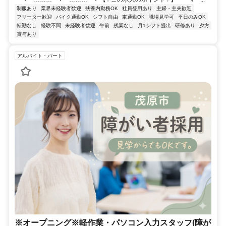
制服あり
業界未経験者歓迎
扶養内勤務OK
社員登用あり
主婦・主夫歓迎
フリーター歓迎
バイク通勤OK
シフト自由
車通勤OK
職場見学可
平日のみOK
転勤なし
経験不問
未経験者歓迎
午前
残業なし
月1シフト提出
研修あり
夕方
賞与あり
アルバイト・パート
※オープニング※軽作業・パソコン入力スタッフ(障が