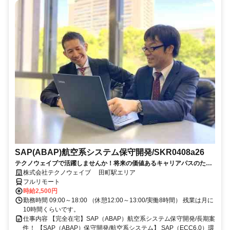
SAP(ABAP)航空系システム保守開発/SKR0408a26
テクノウェイブで活躍しませんか！将来の価値あるキャリアパスのため
の、長期的・安定的なサポートします
株式会社テクノウェイブ 田町駅エリア
フルリモート
時給2,500円
勤務時間 09:00～18:00 （休憩12:00～13:00/実働8時間） 残業は月に
10時間くらいです。
仕事内容 【完全在宅】SAP（ABAP）航空系システム保守開発/長期案
件！ 【SAP（ABAP）保守開発/航空系システム】 SAP（ECC6.0）環