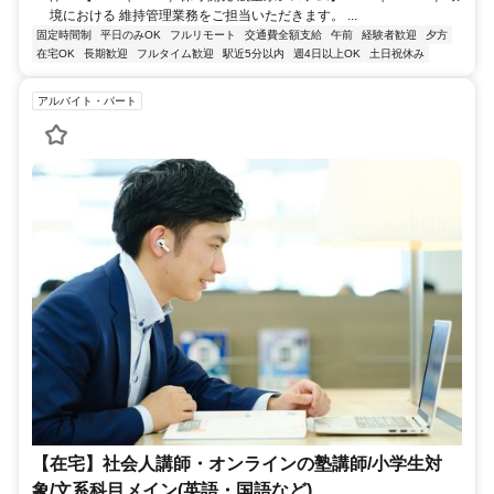
境における 維持管理業務をご担当いただきます。 ...
固定時間制
平日のみOK
フルリモート
交通費全額支給
午前
経験者歓迎
夕方
在宅OK
長期歓迎
フルタイム歓迎
駅近5分以内
週4日以上OK
土日祝休み
アルバイト・パート
【在宅】社会人講師・オンラインの塾講師/小学生対
象/文系科目メイン(英語・国語など)