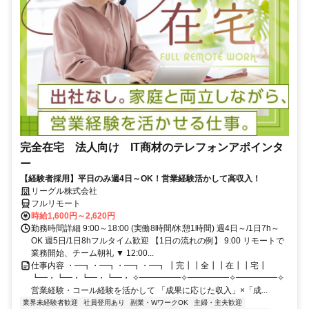
完全在宅 法人向け IT商材のテレフォンアポインタ
ー
【経験者採用】平日のみ週4日～OK！営業経験活かして高収入！
リーグル株式会社
フルリモート
時給1,600円～2,620円
勤務時間詳細 9:00～18:00 (実働8時間/休憩1時間) 週4日～/1日7h～
OK 週5日/1日8hフルタイム歓迎 【1日の流れの例】 9:00 リモートで
業務開始、チーム朝礼 ▼ 12:00...
仕事内容 ・━┓・━┓・━┓・━┓ ┃完┃┃全┃┃在┃┃宅┃
┗━・┗━・┗━・┗━・ ✧━━━━━✧━━━━━✧━━━━━✧
営業経験・コール経験を活かして 「成果に応じた収入」×「成...
業界未経験者歓迎
社員登用あり
副業・WワークOK
主婦・主夫歓迎