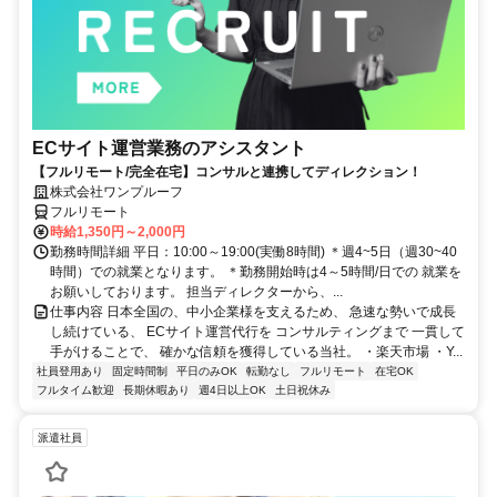
ECサイト運営業務のアシスタント
【フルリモート/完全在宅】コンサルと連携してディレクション！
株式会社ワンプルーフ
フルリモート
時給1,350円～2,000円
勤務時間詳細 平日：10:00～19:00(実働8時間) ＊週4~5日（週30~40
時間）での就業となります。 ＊勤務開始時は4～5時間/日での 就業を
お願いしております。 担当ディレクターから、...
仕事内容 日本全国の、中小企業様を支えるため、 急速な勢いで成長
し続けている、 ECサイト運営代行を コンサルティングまで 一貫して
手がけることで、 確かな信頼を獲得している当社。 ・楽天市場 ・Y...
社員登用あり
固定時間制
平日のみOK
転勤なし
フルリモート
在宅OK
フルタイム歓迎
長期休暇あり
週4日以上OK
土日祝休み
派遣社員