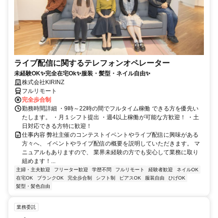
ライブ配信に関するテレフォンオペレーター
未経験OK✨完全在宅Ok✨服装・髪型・ネイル自由✨
株式会社KIRINZ
フルリモート
完全歩合制
勤務時間詳細 ・9時～22時の間でフルタイム稼働 できる方を優先い
たします。 ・月１シフト提出 ・週4以上稼働が可能な方歓迎！ ・土
日対応できる方特に歓迎！
仕事内容 弊社主催のコンテストイベントやライブ配信に興味がある
方々へ、 イベントやライブ配信の概要を説明していただきます。 マ
ニュアルもありますので、 業界未経験の方でも安心して業務に取り
組めます！...
主婦・主夫歓迎
フリーター歓迎
学歴不問
フルリモート
経験者歓迎
ネイルOK
在宅OK
ブランクOK
完全歩合制
シフト制
ピアスOK
服装自由
ひげOK
髪型・髪色自由
業務委託