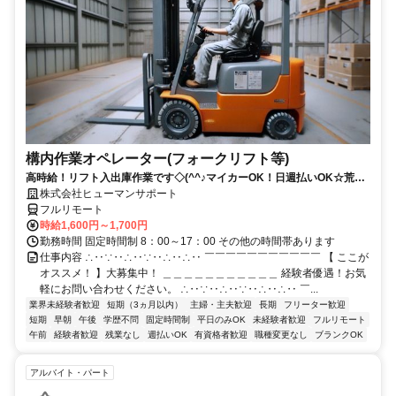
構内作業オペレーター(フォークリフト等)
高時給！リフト入出庫作業です◇(^^♪マイカーOK！日週払いOK☆荒本
駅★【シゴト№0619】
株式会社ヒューマンサポート
フルリモート
時給1,600円～1,700円
勤務時間 固定時間制 8：00～17：00 その他の時間帯あります
仕事内容 ∴‥∵‥∴‥∵‥∴‥∴‥ ￣￣￣￣￣￣￣￣￣￣￣ 【 ここが
オススメ！ 】大募集中！ ＿＿＿＿＿＿＿＿＿＿＿ 経験者優遇！お気
軽にお問い合わせください。 ∴‥∵‥∴‥∵‥∴‥∴‥ ￣...
業界未経験者歓迎
短期（3ヵ月以内）
主婦・主夫歓迎
長期
フリーター歓迎
短期
早朝
午後
学歴不問
固定時間制
平日のみOK
未経験者歓迎
フルリモート
午前
経験者歓迎
残業なし
週払いOK
有資格者歓迎
職種変更なし
ブランクOK
アルバイト・パート