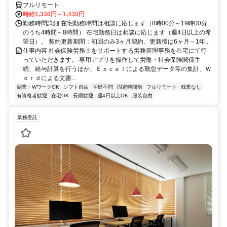
フルリモート
時給1,330円～1,430円
勤務時間詳細 在宅勤務時間は相談に応じます（8時00分～19時00分
のうち4時間～8時間） 在宅勤務日は相談に応じます（週4日以上の希
望日）。 契約更新期間：初回のみ3ヶ月契約、更新後は6ヶ月～1年...
仕事内容 社会保険労務士をサポートする労務管理事務を在宅にて行
っていただきます。 専用アプリを操作して労働・社会保険関係手
続、給与計算を行うほか、Ｅｘｃｅｌによる勤怠データ等の集計、Ｗ
ｏｒｄによる文書...
副業・WワークOK
シフト自由
学歴不問
固定時間制
フルリモート
残業なし
有資格者歓迎
在宅OK
長期歓迎
週4日以上OK
服装自由
業務委託