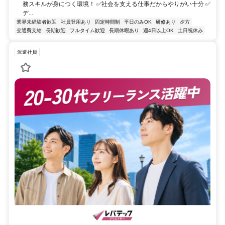
務スキルが身につく環境！ ✅社会を支える仕事だからやりがい十分 ✅
デ...
業界未経験者歓迎
社員登用あり
固定時間制
平日のみOK
研修あり
夕方
交通費支給
長期歓迎
フルタイム歓迎
長期休暇あり
週4日以上OK
土日祝休み
派遣社員