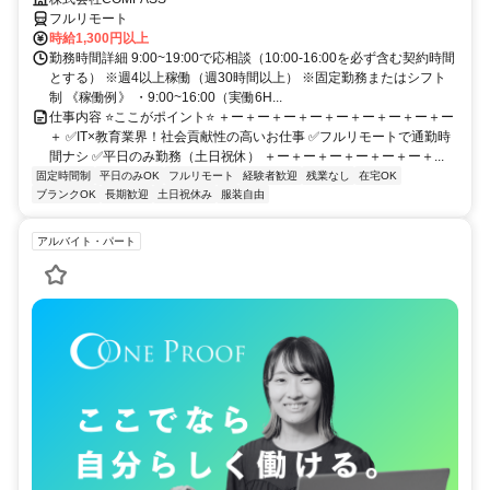
フルリモート
時給1,300円以上
勤務時間詳細 9:00~19:00で応相談（10:00-16:00を必ず含む契約時間
とする） ※週4以上稼働（週30時間以上） ※固定勤務またはシフト
制 《稼働例》 ・9:00~16:00（実働6H...
仕事内容 ⭐ここがポイント⭐ ＋ー＋ー＋ー＋ー＋ー＋ー＋ー＋ー＋ー
＋ ✅IT×教育業界！社会貢献性の高いお仕事 ✅フルリモートで通勤時
間ナシ ✅平日のみ勤務（土日祝休） ＋ー＋ー＋ー＋ー＋ー＋ー＋...
固定時間制
平日のみOK
フルリモート
経験者歓迎
残業なし
在宅OK
ブランクOK
長期歓迎
土日祝休み
服装自由
アルバイト・パート