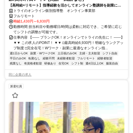
【高時給×リモート】指導経験を活かしてオンライン塾講師を副業に！
週1～OK！
トライのオンライン個別指導塾 オンライン事業部
フルリモート
時給1,430円～6,930円
勤務時間 担当科目や勤務曜日/時間は柔軟に対応でき、ご希望に応じ
てシフトの調整が可能です。
仕事内容 【―― ブランクOK！オンラインでトライの先生に！ ――】
▼▼ この求人のPOINT！ ▼▼ □最高時給6,930円！明確なランクアッ
プ制度 □完全在宅！Wワーク・副業に最適なオンライン指...
週1日からOK
副業・WワークOK
土日祝のみOK
主婦・主夫歓迎
シフト自由
平日のみOK
転勤なし
経験不問
未経験者歓迎
フルリモート
経験者歓迎
残業なし
有資格者歓迎
研修あり
在宅OK
シフト制
週4日以上OK
服装自由
同じ企業の求人
派遣社員