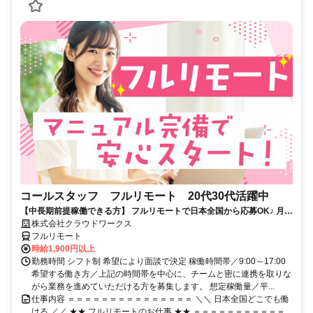
コールスタッフ フルリモート 20代30代活躍中
【中長期前提稼働できる方】 フルリモートで日本全国から応募OK♪ 月稼
働80時間で安定収入！
株式会社クラウドワークス
フルリモート
時給1,900円以上
勤務時間 シフト制 希望により面談で決定 稼働時間帯／9:00～17:00
希望する働き方／上記の時間帯を中心に、チームと密に連携を取りな
がら業務を進めていただける方を募集します。 想定稼働量／平...
仕事内容 ＝＝＝＝＝＝＝＝＝＝＝＝＝＝＝ ＼＼ 日本全国どこでも働
ける ／／ ★★ フルリモートのお仕事 ★★ ＝＝＝＝＝＝＝＝＝＝＝