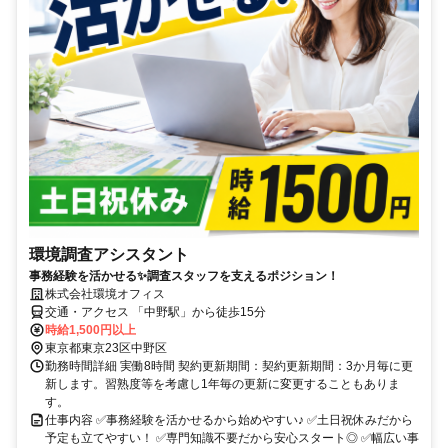
環境調査アシスタント
事務経験を活かせる✨調査スタッフを支えるポジション！
株式会社環境オフィス
交通・アクセス 「中野駅」から徒歩15分
時給1,500円以上
東京都東京23区中野区
勤務時間詳細 実働8時間 契約更新期間：契約更新期間：3か月毎に更
新します。習熟度等を考慮し1年毎の更新に変更することもありま
す。
仕事内容 ✅事務経験を活かせるから始めやすい♪ ✅土日祝休みだから
予定も立てやすい！ ✅専門知識不要だから安心スタート◎ ✅幅広い事