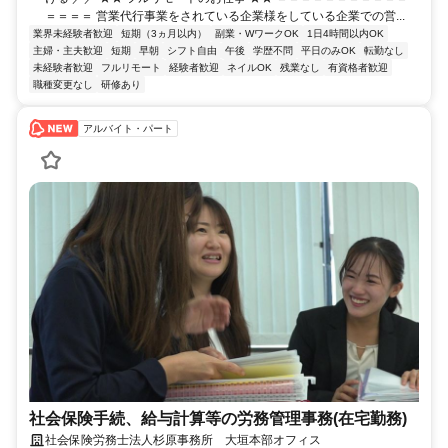
＝＝＝＝ 営業代行事業をされている企業様をしている企業での営...
業界未経験者歓迎
短期（3ヵ月以内）
副業・WワークOK
1日4時間以内OK
主婦・主夫歓迎
短期
早朝
シフト自由
午後
学歴不問
平日のみOK
転勤なし
未経験者歓迎
フルリモート
経験者歓迎
ネイルOK
残業なし
有資格者歓迎
職種変更なし
研修あり
アルバイト・パート
社会保険手続、給与計算等の労務管理事務(在宅勤務)
社会保険労務士法人杉原事務所 大垣本部オフィス