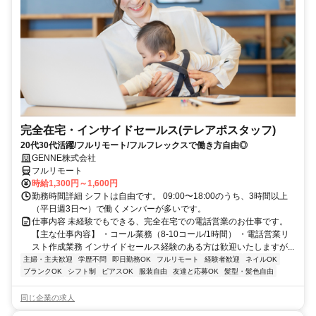
完全在宅・インサイドセールス(テレアポスタッフ)
20代30代活躍/フルリモート/フルフレックスで働き方自由◎
GENNE株式会社
フルリモート
時給1,300円～1,600円
勤務時間詳細 シフトは自由です。 09:00〜18:00のうち、3時間以上
（平日週3日〜）で働くメンバーが多いです。
仕事内容 未経験でもできる、完全在宅での電話営業のお仕事です。
【主な仕事内容】 ・コール業務（8-10コール/1時間） ・電話営業リ
スト作成業務 インサイドセールス経験のある方は歓迎いたしますが...
主婦・主夫歓迎
学歴不問
即日勤務OK
フルリモート
経験者歓迎
ネイルOK
ブランクOK
シフト制
ピアスOK
服装自由
友達と応募OK
髪型・髪色自由
同じ企業の求人