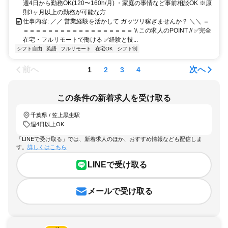
週4日から勤務OK(120〜160h/月) ・家庭の事情など事前相談OK ※原
則3ヶ月以上の勤務が可能な方
仕事内容: ／／ 営業経験を活かして ガッツリ稼ぎませんか？ ＼＼ ＝
＝＝＝＝＝＝＝＝＝＝＝＝＝＝＝＝＝＝ \\ この求人のPOINT // ✅完全
在宅・フルリモートで働ける ✅経験と技...
シフト自由
英語
フルリモート
在宅OK
シフト制
前へ
次へ
1
2
3
4
この条件の新着求人を受け取る
千葉県 / 笠上黒生駅
週4日以上OK
「LINEで受け取る」では、新着求人のほか、おすすめ情報なども配信しま
す。
詳しくはこちら
LINEで受け取る
メールで受け取る