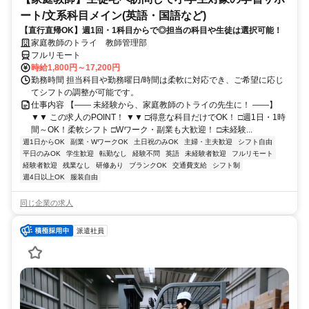
ート/文系科目メイン(英語・国語など)
【直行直帰OK】週1回・1科目からで◎担当の科目や生徒は選択可能！
家庭教師のトライ 教師管理部
フルリモート
時給1,800円～17,200円
勤務時間 担当科目や勤務曜日/時間は柔軟に対応でき、ご希望に応じ
てシフトの調整が可能です。
仕事内容 【―― 未経験から、家庭教師のトライの先生に！ ――】
▼▼ この求人のPOINT！ ▼▼ □得意な科目だけでOK！ □週1日・1時
間～OK！柔軟シフト □Wワーク・副業も大歓迎！ □未経験...
週1日からOK
副業・WワークOK
土日祝のみOK
主婦・主夫歓迎
シフト自由
平日のみOK
学生歓迎
転勤なし
経験不問
英語
未経験者歓迎
フルリモート
経験者歓迎
残業なし
研修あり
ブランクOK
交通費支給
シフト制
週4日以上OK
服装自由
同じ企業の求人
派遣社員