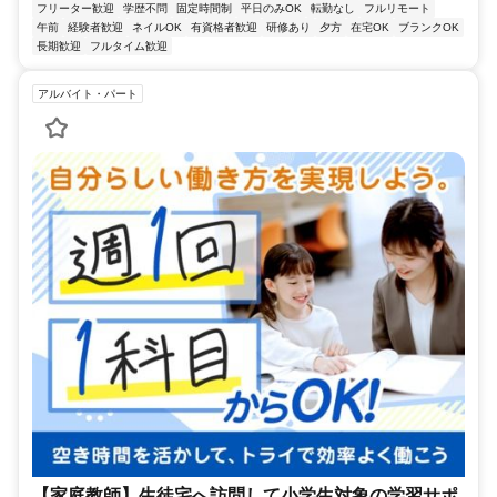
フリーター歓迎
学歴不問
固定時間制
平日のみOK
転勤なし
フルリモート
午前
経験者歓迎
ネイルOK
有資格者歓迎
研修あり
夕方
在宅OK
ブランクOK
長期歓迎
フルタイム歓迎
アルバイト・パート
【家庭教師】生徒宅へ訪問して小学生対象の学習サポ