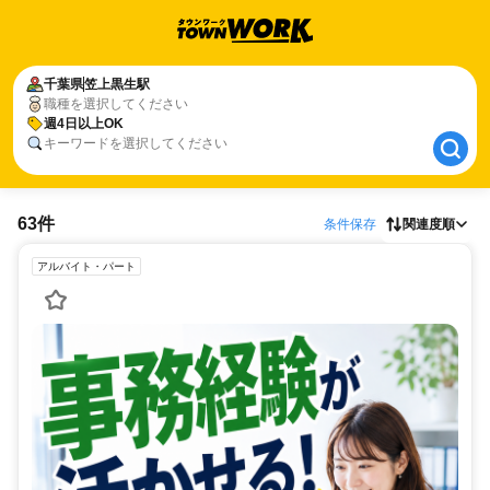
千葉県
千葉県
笠上黒生駅
笠上黒生駅
職種を選択してください
週4日以上OK
週4日以上OK
キーワードを選択してください
63件
条件保存
関連度順
アルバイト・パート