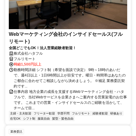
Webマーケティング会社のインサイドセールス(フル
リモート)
全国どこでもOK！法人営業経験者歓迎！
株式会社ハタフル
フルリモート
時給1,500円以上
勤務時間詳細 シフト制（希望を面談で決定） 9時～18時のあいだ
で、週4日以上・1日6時間以上が目安です。曜日・時間帯はあなたの
ご都合に合わせてご相談しながら決めましょう。 ※補足 業務委託契
約です...
仕事内容 地方企業の成長を支援するWebマーケティング会社・ハタ
フルで、当社Webサービスを企業さまへご案内する営業架電のお仕事
です。 これまでの営業・インサイドセールスのご経験を活かして、
チームで目...
主婦・主夫歓迎
フリーター歓迎
学歴不問
フルリモート
経験者歓迎
研修あり
在宅OK
シフト制
服装自由
髪型・髪色自由
業務委託