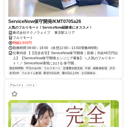
ServiceNow保守開発/KMT0705a26
人気のフルリモート！ServiceNow経験者にオススメ！
株式会社テクノウェイブ 東京駅エリア
フルリモート
時給2,950円
勤務時間 09:00～18:00 （休憩12:00～13:00/実働8時間）
仕事内容 【【完全在宅】ServiceNow保守開発｜長期｜月給49万円以
上】 【ServiceNow保守開発エンジニア募集】 ＼人気のフルリモー
ト！／ ServiceNow環境における 保守開...
固定時間制
平日のみOK
フルリモート
交通費全額支給
午前
経験者歓迎
夕方
在宅OK
フルタイム歓迎
駅近5分以内
週4日以上OK
土日祝休み
アルバイト・パート