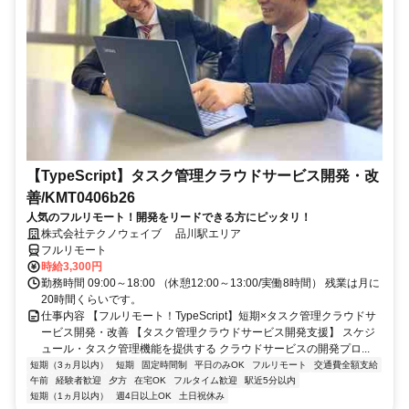
【TypeScript】タスク管理クラウドサービス開発・改
善/KMT0406b26
人気のフルリモート！開発をリードできる方にピッタリ！
株式会社テクノウェイブ 品川駅エリア
フルリモート
時給3,300円
勤務時間 09:00～18:00 （休憩12:00～13:00/実働8時間） 残業は月に
20時間くらいです。
仕事内容 【フルリモート！TypeScript】短期×タスク管理クラウドサ
ービス開発・改善 【タスク管理クラウドサービス開発支援】 スケジ
ュール・タスク管理機能を提供する クラウドサービスの開発プロ...
短期（3ヵ月以内）
短期
固定時間制
平日のみOK
フルリモート
交通費全額支給
午前
経験者歓迎
夕方
在宅OK
フルタイム歓迎
駅近5分以内
短期（1ヵ月以内）
週4日以上OK
土日祝休み