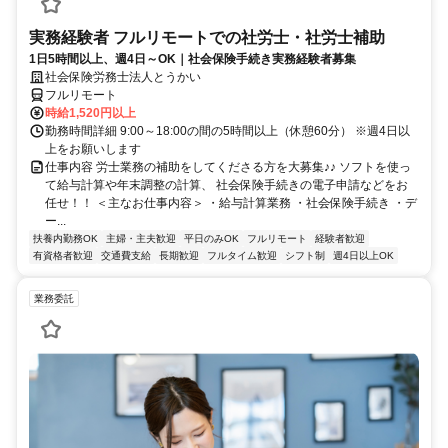
実務経験者 フルリモートでの社労士・社労士補助
1日5時間以上、週4日～OK｜社会保険手続き実務経験者募集
社会保険労務士法人とうかい
フルリモート
時給1,520円以上
勤務時間詳細 9:00～18:00の間の5時間以上（休憩60分） ※週4日以
上をお願いします
仕事内容 労士業務の補助をしてくださる方を大募集♪♪ ソフトを使っ
て給与計算や年末調整の計算、 社会保険手続きの電子申請などをお
任せ！！ ＜主なお仕事内容＞ ・給与計算業務 ・社会保険手続き ・デ
ー...
扶養内勤務OK
主婦・主夫歓迎
平日のみOK
フルリモート
経験者歓迎
有資格者歓迎
交通費支給
長期歓迎
フルタイム歓迎
シフト制
週4日以上OK
業務委託