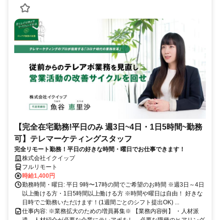
【完全在宅勤務!平日のみ 週3日~4日・1日5時間~勤務
可】テレマーケティングスタッフ
完全リモート勤務！平日の好きな時間・曜日でお仕事できます！
株式会社イクイップ
フルリモート
時給1,400円
勤務時間・曜日: 平日 9時〜17時の間でご希望のお時間 ※週3日～4日
以上働ける方・1日5時間以上働ける方 ※時間や曜日は自由！ 好きな
日時でご勤務いただけます！(1週間ごとのシフト提出OK) ...
仕事内容: ※業務拡大のための増員募集※ 【業務内容例】 ・人材派