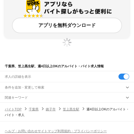
アプリを無料ダウンロード
千葉県、笠上黒生駅、週4日以上OKのアルバイト・バイト求人情報
求人の詳細を表示
条件を追加・変更して検索
市区町村を追加・変更
関連キーワード
完全在宅ワーク 全国
シール貼り 在宅
現在地周辺
ガチャガチャ
犬カフェ
千葉県
駅を追加・変更
バイトTOP
千葉県
銚子市
笠上黒生駅
週4日以上OKのアルバイト・
千葉県
すべて
バイト・求人
千葉市
すべて
職種を追加・変更
JR武蔵野線
中央区
花見川区
稲毛区
若葉区
緑区
美浜区
南流山駅
新松戸駅
新八柱駅
東松戸駅
市川大野駅
船橋法典駅
西船橋駅
飲食・フードサービス
銚子市
市川市
船橋市
館山市
木更津市
松戸市
野田市
茂原市
成田市
佐倉市
東金市
特徴を追加・変更
飲食・フードサービス
すべて
ヘルプ・お問い合わせ
サイトマップ
利用規約・プライバシーポリシー
JR中央・総武線
旭市
習志野市
柏市
勝浦市
市原市
流山市
八千代市
我孫子市
鴨川市
鎌ケ谷市